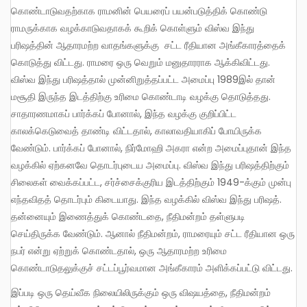
கொண்டாடுவதற்காக ராமனின் பெயரைப் பயன்படுத்திக் கொண்டு
ராமருக்காக வழக்காடுவதாகக் கூறிக் கொள்ளும் விஸ்வ இந்து
பரிஷத்தின் ஆதாரமற்ற வாதங்களுக்கு சட்ட ரீதியான அங்கீகாரத்தைக்
கொடுத்து விட்டது. ராமரை ஒரு வெறும் மனுதாரராக ஆக்கிவிட்டது.
விஸ்வ இந்து பரிஷத்தால் முன்னிறுத்தப்பட்ட அமைப்பு 1989இல் தான்
மசூதி இருந்த இடத்திற்கு உரிமை கொண்டாடி வழக்கு தொடுத்தது.
சாதாரணமாகப் பார்க்கப் போனால், இந்த வழக்கு குறிப்பிட்ட
காலக்கெடுவைத் தாண்டி விட்டதால், காலாவதியாகிப் போயிருக்க
வேண்டும். பார்க்கப் போனால், நிர்மோஹி அகரா என்ற அமைப்புதான் இந்த
வழக்கில் ஏற்கனவே தொடர்புடைய அமைப்பு. விஸ்வ இந்து பரிஷத்திற்கும்
சிலைகள் வைக்கப்பட்ட, சர்ச்சைக்குரிய இடத்திற்கும் 1949-க்கும் முன்பு
எந்தவிதத் தொடர்பும் கிடையாது. இந்த வழக்கில் விஸ்வ இந்து பரிஷத்.
தன்னையும் இணைத்துக் கொண்டதை, நீதிமன்றம் தள்ளுபடி
செய்திருக்க வேண்டும். ஆனால் நீதிமன்றம், ராமரையும் சட்ட ரீதியான ஒரு
நபர் என்று ஏற்றுக் கொண்டதால், ஒரு ஆதாரமற்ற உரிமை
கொண்டாடுதலுக்குச் சட்டப்பூர்வமான அங்கீகாரம் அளிக்கப்பட்டு விட்டது.
இப்படி ஒரு தெய்வீக நிலையிலிருக்கும் ஒரு விஷயத்தை, நீதிமன்றம்