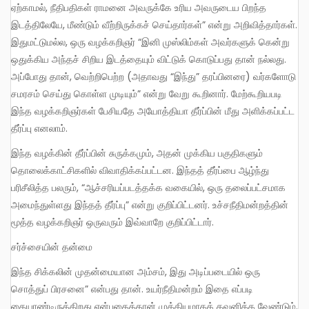
ஏற்காமல், நீதிபதிகள் ராமனை அவருக்கே உரிய அவருடைய பிறந்த
இடத்திலேயே, மீண்டும் வீற்றிருக்கச் செய்தார்கள்” என்று அறிவித்தார்கள்.
இதுமட்டுமல்ல, ஒரு வழக்கறிஞர் “இனி முஸ்லிம்கள் அவர்களுக் கென்று
ஒதுக்கிய அந்தச் சிறிய இடத்தையும் விட்டுக் கொடுப்பது தான் நல்லது.
அப்போது தான், வெற்றிபெற்ற (அதாவது “இந்து” தரப்பினரை) வர்களோடு
சமரசம் செய்து கொள்ள முடியும்” என்று வேறு கூறினார். மேற்கூறியபடி
இந்த வழக்கறிஞர்கள் பேசியதே அயோத்தியா தீர்ப்பின் மீது அளிக்கப்பட்ட
தீர்ப்பு எனலாம்.
இந்த வழக்கின் தீர்ப்பின் சுருக்கமும், அதன் முக்கிய பகுதிகளும்
தொலைக்காட்சிகளில் விவாதிக்கப்பட்டன. இந்தத் தீர்ப்பை ஆழ்ந்து
பரிசீலித்த பலரும், “ஆச்சரியப்படத்தக்க வகையில், ஒரு தலைப்பட்சமாக
அமைந்துள்ளது இந்தத் தீர்ப்பு” என்று குறிப்பிட்டனர். உச்சநீதிமன்றத்தின்
மூத்த வழக்கறிஞர் ஒருவரும் இவ்வாறே குறிப்பிட்டார்.
சர்ச்சையின் தன்மை
இந்த சிக்கலின் முதன்மையான அம்சம், இது அடிப்படையில் ஒரு
சொத்துப் பிரசனை” என்பது தான். உயர்நீதிமன்றம் இதை எப்படி
கையாண்டிருக்கிறது என்பதைத்தான் முக்கியமாகக் கவனிக்க வேண்டும்.