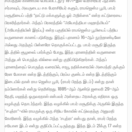
சமீபத்தில் காணாமல் போய்விட்டது!) 1971-இல் பேராசிரியர் ஆர்.எஸ்.
சர்மாவும், அவருடைய சக பேராசிரியர் களும், ராமஜென்ம பூமி, பாபர்
மசூதியைப் பற்றி “நாட்டு மக்களுக்கு ஓர் அறிக்கை” என்ற கட்டுரையை
பிரசுரித்தார்கள். அந்தப் பிரசுரத்தில் “அயோத்தியா மஹாத்மியம்”
(அயோத்தியின் இறப்பு) என்ற பகுதியில் ராமஜென்ம பூமியைப் பற்றிய
வருணனை காணப் படுகிறது. இந்தப் புராணம் 16-ஆம் நூற்றாண்டிலோ
அல்லது அதற்குப் பின்னரோ தொகுக்கப்பட்டது. பாபர் மசூதி இருந்த
இடத்தில் சூழலைப் பார்க்கும் போது, இந்த புராணத்தின் வருணனை
அத்துடன் பொருந்த வில்லை என்று குறிப்பிடுகிறார்கள். அந்தப்
புராணத்தைப் பொருத்த வரையில், சரயூ நதிக்கரையில் அமைந்தி ருக்கும்
ரேன மோசன என்ற இடத்திற்கும், பிரம்ம குண்டம் என்ற இடத்திற்கும்
இடையில் தான் ராம ஜென்ம பூமி, (ராமர் பிறந்த இடம்) என்று தான்
நம்பினார்கள் என்று தெரிகிறது. 1885-ஆம் ஆண்டு ஜனவரி 29-ஆம்
தேதி, மஹந்த் ஒருவரதாஸ் என்பவர் அன்றைய அரசுக்கு எதிராக ஒரு
வழக்குத் தொடர்ந்தார். இந்த வழக்கில் பாபர் மசூதிக்கு அருகில் இருந்த
“சபுத்ரா”-வில் ராமருக்கு ஒரு சிறிய கோவில் கட்டுவதற்கு அனுமதி
கோரினார். இந்த வழக்கில் அந்த ‘சபுத்ரா’ என்பது தான், ராமர் பிறந்த
சரியான இடம் என்று குறிப்பிடப்பட்டிருந்தது. இந்த இடம் 21க்கு 17 என்ற