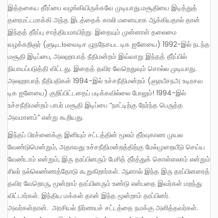
இத்தகைய தீர்ப்பை வழங்கியிருக்கவே முடியாது.மசூதியை இடித்துத்
தரைமட்டமாக்கி அந்த இடத்தைக் காலி மனையாக ஆக்கியதால் தான்
இந்தத் தீர்ப்பு சாத்தியமாயிற்று. இதையும் முன்னாள் தலைமை
வழக்கறிஞர் (ளுடிடiஉவைடிச ழுநநேசயட டிக ஐனேயை) 1992-இல் நடந்த
மசூதி இடிப்பை, அலஹாபாத் நீதிமன்றம் இவ்வாறு இந்தத் தீர்ப்பில்
நியாயப்படுத்தி விட்டது. இதைத் தவிர வேறெதுவும் சொல்ல முடியாது.
அலஹாபாத் நீதிபதிகள் 1994-இல் உச்சநீதிமன்றம் (ளுரயீசநஅ உடிரசவ
டிக ஐனேயை) குறிப்பிட்டதைப் படிக்கவில்லை போலும்! 1994-இல்
உச்சநீதிமன்றம் பாபர் மசூதி இடிப்பை “நாட்டிற்கு நேர்ந்த பெருத்த
அவமானம்” என்று கூறியது.
இந்தப் பிரச்னைக்கு இனியும் சட்டத்தின் மூலம் தீர்வுகாண முயல
வேண்டுமென்றும், அதாவது உச்சநீதிமன்றத்திற்கு மேல்முறையீடு செய்ய
வேண்டாம் என்றும், இரு தரப்பினரும் பேசித் தீர்த்துக் கொள்ளலாம் என்றும்
சிலர் நல்லெண்ணத்தோடு கூறுகிறார்கள். ஆனால் இந்த இரு தரப்பினரைத்
தவிர வேறொரு, மூன்றாம் தரப்பினரும் உண்டு என்பதை இவர்கள் மறந்து
விட்டார்கள். இந்திய மக்கள் தான் இந்த மூன்றாம் தரப்பினர்.
அவர்கள்தான். அரசியல் நிர்ணயச் சட்டத்தை நமக்கு அளித்தவர்கள்.