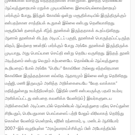
முஸ்லிம்கள் வசித்து வந்தததற்கான சான்றுகள். இதைத் தொல்லியல்
ஆய்வுத்துறையால் மறுக்க முடியவில்லை. இவையெல்லாவற்றையும்
பார்க்கும் போது, இந்துக் கோவில் ஒன்று மசூதிக்கடியில் இருந்திருக்கும்
என்பதற்கான சாத்தியக் கூறுகள் இல்லை என்பது தெளிவாகிறது.
மசூதியின் தரைக்குக் கீழ்த் தூண்கள் இருந்ததாகக் கூறப்படுகிறது.
ஆனால் தூண்கள் கிடந்த அடிமட்டப் பகுதி, தூண்கள் பொருத்தப்பட்டிருந்த
விதம், இவற்றை ஊன்றிப் பார்க்கும் போது அங்கே தூண்கள் இருந்திருக்க
முடியாது, அது பொய்யான செய்தி என்று தெரிய வருகிறது. இந்தத் தூண்
அடித்தளம் என்பது வெறும் கற்பனையே. தொல்லியல் ஆய்வுத்துறை
கூறியதைப் போல் அங்கே “பெரிய” கோவிலோ அல்லது எந்தவிதமான
கோவிலோ இருந்ததற்கான எவ்வித ஆதாரமும் இல்லை என்று தெரிகிறது.
மஞ்ஜி, மணி இருவரும் அளித்த அறிக்கையையே “வேத வாக்காக”
மதித்துள்ளது உயர்நீதிமன்றம். (இதில் மணி என்பவருக்கு பதவி உயர்வு
அளிக்கப்பட்டது என்பதை கவனிக்க வேண்டும்) இவர்களுடைய
அறிக்கையின் அடிப்படையில் தொல்லியல் ஆய்வுத்துறை பதிவு செய்துள்ள
சிறியதும், பெரியதுமான பொய்களைப் பற்றி மேலும் விரிவாகத் தெரிந்து
கொள்ள வேண்டு மென்றால், ஷீரின் ரத்னாகர், டி. மண்டல் ஆகியோர்
2007-இல் எழுதியுள்ள “அகழ்வாராய்ச்சிக்குப் பின் அயோத்தியில்