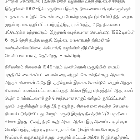
மாற்றிக் கொண்டால் (இங்கே இந்த வழக்கில் வாதி தரப்பைச் சேர்ந்த
இந்துக்கள் 1992-இல் மசூதியை இடித்து நிலைமையைத் தங்களுக்குச்
சாதகமாக மாற்றிக் கொண்டதைப் போன்ற ஒரு நிகழ்ச்சியில்) நீதிமன்றம்,
முதல்படியாக குறிப்பிட்ட மாற்றத்திற்கு முன்பிருந்த அதே நிலையை
மீட்டெடுக்க உத்தரவிடும். இதுதான் வழக்கமான செயல்பாடு. 1992 டிசம்பர்
6-ஆம் தேதி நடந்த மசூதி இடிப்பை அலஹாபாத் நீதிமன்றம்
கண்டிக்கவேயில்லை. அயோத்தி வழக்கின் தீர்ப்பில் இது
வெளிப்படையாகத் தெரிகிறது’ – என்கிறார்.
நீதிமன்றம் சிலைகள் 1949-ஆம் ஆண்டுதான் மசூதியின் மையப்
பகுதியில் வைக்கப்பட்டன என்பதை ஏற்றுக் கொண்டுள்ளது. ஆனால்,
அந்தச் சிலைகள் அதே இடத்தில்தான் இருக்க வேண்டுமென்றும் அந்தச்
சிலைகள் வைக்கப்பட்ட மையப்பகுதி விஸ்வ இந்து பரிஷத்தின் ஆதரவைப்
பெற்ற அறக்கட்டளைக்குச் சொந்தமானதாகும் என்றும் குறிப்பிட்டதன்
மூலம், மசூதிக்குள் அத்துமீறி நுழைந்து, சிலைகளை வைத்த செயலை
நியாயப்படுத்திவிட்டது. மேலும் மசூதி இருந்த நிலத்தில் 2/3 பகுதியை
விஸ்வ இந்து பரிஷத், நிர்மோஹி அகரா ஆகிய இரு அமைப்புகளுக்கும்
கொடுப்பதற்கு ஏற்ற சூழலை உருவாக்கிய நிகழ்ச்சியாகவே மசூதி
இடிப்பைக் கருதியிருக்கிறது. மசூதிக் கட்டடம் அங்கே இருந்திருந்தால்,