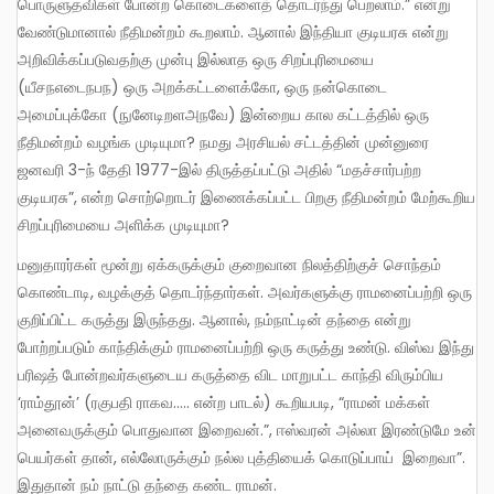
பொருளுதவிகள் போன்ற கொடைகளைத் தொடர்ந்து பெறலாம்.” என்று
வேண்டுமானால் நீதிமன்றம் கூறலாம். ஆனால் இந்தியா குடியரசு என்று
அறிவிக்கப்படுவதற்கு முன்பு இல்லாத ஒரு சிறப்புரிமையை
(யீசநஎடைநபந) ஒரு அறக்கட்டளைக்கோ, ஒரு நன்கொடை
அமைப்புக்கோ (நுனேடிறளஅநவே) இன்றைய கால கட்டத்தில் ஒரு
நீதிமன்றம் வழங்க முடியுமா? நமது அரசியல் சட்டத்தின் முன்னுரை
ஜனவரி 3-ந் தேதி 1977-இல் திருத்தப்பட்டு அதில் “மதச்சார்பற்ற
குடியரசு”, என்ற சொற்றொடர் இணைக்கப்பட்ட பிறகு நீதிமன்றம் மேற்கூறிய
சிறப்புரிமையை அளிக்க முடியுமா?
மனுதாரர்கள் மூன்று ஏக்கருக்கும் குறைவான நிலத்திற்குச் சொந்தம்
கொண்டாடி, வழக்குத் தொடர்ந்தார்கள். அவர்களுக்கு ராமனைப்பற்றி ஒரு
குறிப்பிட்ட கருத்து இருந்தது. ஆனால், நம்நாட்டின் தந்தை என்று
போற்றப்படும் காந்திக்கும் ராமனைப்பற்றி ஒரு கருத்து உண்டு. விஸ்வ இந்து
பரிஷத் போன்றவர்களுடைய கருத்தை விட மாறுபட்ட காந்தி விரும்பிய
‘ராம்தூன்’ (ரகுபதி ராகவ….. என்ற பாடல்) கூறியபடி, “ராமன் மக்கள்
அனைவருக்கும் பொதுவான இறைவன்.”, ஈஸ்வரன் அல்லா இரண்டுமே உன்
பெயர்கள் தான், எல்லோருக்கும் நல்ல புத்தியைக் கொடுப்பாய் இறைவா”.
இதுதான் நம் நாட்டு தந்தை கண்ட ராமன்.