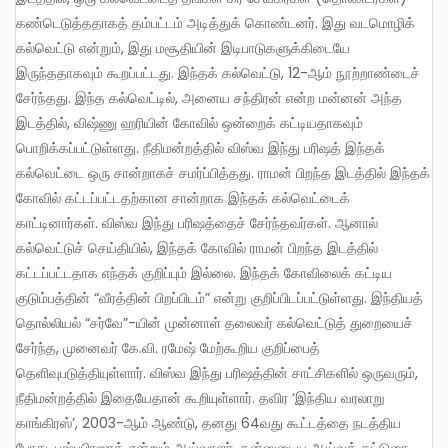
கண்டெடுத்ததாகத் தம்பட்டம் அடித்துக் கொண்டனர். இது வடமொழிக்
கல்வெட்டு என்றும், இது மசூதியின் இடிபாடுகளுக்கிடையே
இருந்ததாகவும் கூறப்பட்டது. இந்தக் கல்வெட்டு, 12-ஆம் நூற்றாண்டைச்
சேர்ந்தது. இந்த கல்வெட்டில், அனைய சந்திரன் என்ற மன்னன் அந்த
இடத்தில், விஷ்ணு ஹரியின் கோவில் ஒன்றைக் கட்டியதாகவும்
பொறிக்கப்பட்டுள்ளது. நீதிமன்றத்தில் விஸ்வ இந்து பரிஷத் இந்தக்
கல்வெட்டை ஒரு சான்றாகச் சமர்ப்பித்தது. ராமன் பிறந்த இடத்தில் இந்தக்
கோவில் கட்டப்பட்டதற்கான சான்றாக இந்தக் கல்வெட்டைக்
காட்டினார்கள். விஸ்வ இந்து பரிஷத்தைச் சேர்ந்தவர்கள். ஆனால்
கல்வெட்டுச் செய்தியில், இந்தக் கோவில் ராமன் பிறந்த இடத்தில்
கட்டப்பட்டதாக எந்தக் குறிப்பும் இல்லை. இந்தக் கோவிலைக் கட்டிய
குடும்பத்தின் “வீரத்தின் பிறப்பிடம்” என்று குறிப்பிடப்பட்டுள்ளது. இந்தியத்
தொல்லியல் “சர்வே”-யின் முன்னாள் தலைவர் கல்வெட்டுத் துறையைச்
சேர்ந்த, முனைவர் கே.வி. ரமேஷ் மேற்கூறிய குறிப்பைத்
தெளிவுபடுத்தியுள்ளார். விஸ்வ இந்து பரிஷத்தின் சாட்சிகளில் ஒருவரும்,
நீதிமன்றத்தில் இதையேதான் கூறியுள்ளார். தவிர ‘இந்திய வரலாறு
காங்கிரஸ்’, 2003-ஆம் ஆண்டு, தனது 64வது கூட்டத்தை நடத்திய
போது, புஷ்பபிரஸாத் என்றும் ஆய்வாளர், தன்னுடைய ஆய்வுக் கட்டுரை