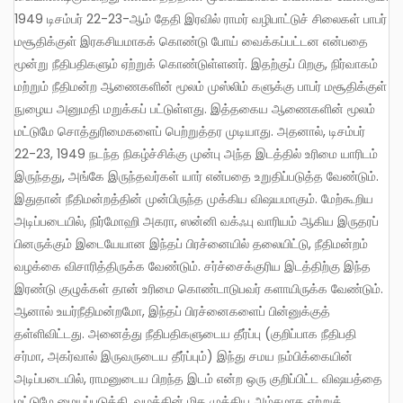
1949 டிசம்பர் 22-23-ஆம் தேதி இரவில் ராமர் வழிபாட்டுச் சிலைகள் பாபர்
மசூதிக்குள் இரகசியமாகக் கொண்டு போய் வைக்கப்பட்டன என்பதை
மூன்று நீதிபதிகளும் ஏற்றுக் கொண்டுள்ளனர். இதற்குப் பிறகு, நிர்வாகம்
மற்றும் நீதிமன்ற ஆணைகளின் மூலம் முஸ்லிம் களுக்கு பாபர் மசூதிக்குள்
நுழைய அனுமதி மறுக்கப் பட்டுள்ளது. இத்தகைய ஆணைகளின் மூலம்
மட்டுமே சொத்துரிமைகளைப் பெற்றுத்தர முடியாது. அதனால், டிசம்பர்
22-23, 1949 நடந்த நிகழ்ச்சிக்கு முன்பு அந்த இடத்தில் உரிமை யாரிடம்
இருந்தது, அங்கே இருந்தவர்கள் யார் என்பதை உறுதிப்படுத்த வேண்டும்.
இதுதான் நீதிமன்றத்தின் முன்பிருந்த முக்கிய விஷயமாகும். மேற்கூறிய
அடிப்படையில், நிர்மோஹி அகரா, ஸன்னி வக்ஃபு வாரியம் ஆகிய இருதரப்
பினருக்கும் இடையேயான இந்தப் பிரச்னையில் தலையிட்டு, நீதிமன்றம்
வழக்கை விசாரித்திருக்க வேண்டும். சர்ச்சைக்குரிய இடத்திற்கு இந்த
இரண்டு குழுக்கள் தான் உரிமை கொண்டாடுபவர் களாயிருக்க வேண்டும்.
ஆனால் உயர்நீதிமன்றமோ, இந்தப் பிரச்னைகளைப் பின்னுக்குத்
தள்ளிவிட்டது. அனைத்து நீதிபதிகளுடைய தீர்ப்பு (குறிப்பாக நீதிபதி
சர்மா, அகர்வால் இருவருடைய தீர்ப்பும்) இந்து சமய நம்பிக்கையின்
அடிப்படையில், ராமனுடைய பிறந்த இடம் என்ற ஒரு குறிப்பிட்ட விஷயத்தை
மட்டுமே மையப்படுத்தி, வழக்கின் மிக முக்கிய அம்சமாக ஏற்றுக்