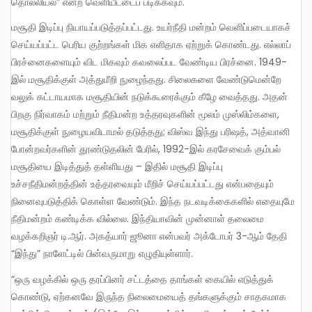
தொல்லியல்” என்ற வெளியீட்டைப் படிக்கவும்.
மசூதி இடிப்பு நியாயப்படுத்தப்பட்டது. உயர்நீதி மன்றம் வெளிப்படையாகச்
செய்யப்பட்ட பெரிய குற்றங்கள் மிக எளிதாக ஏற்றுக் கொண்டது. எல்லாப்
பிரச்னைகளையும் விட மிகவும் கவலைப்பட வேண்டிய பிரச்னை. 1949-
இல் மசூதிக்குள் அத்துமீறி நுழைந்தது. சிலைகளை வேண்டுமென்றே
வலுக் கட்டாயமாக மசூதியின் நடுக்கூரைக்கும் கீழே வைத்தது. அதன்
பிறகு நிர்வாகம் மற்றும் நீதிமன்ற உத்தரவுகளின் மூலம் முஸ்லிம்களை,
மசூதிக்குள் நுழையவிடாமல் தடுத்தது; விஸ்வ இந்து பரிஷத், அத்வானி
போன்றவர்களின் தூண்டுதலின் பேரில், 1992-இல் கரசேவைக் கும்பல்
மசூதியை இடித்துத் தள்ளியது – இதில் மசூதி இடிப்பு
உச்சநீதிமன்றத்தின் உத்தரவையும் மீறிச் செய்யப்பட்டது என்பதையும்
நினைவுபடுத்திக் கொள்ள வேண்டும். இந்த நடவடிக்கைகளில் எதையுமே
நீதிமன்றம் கண்டிக்க வில்லை. இந்தியாவின் முன்னாள் தலைமை
வழக்கறிஞர் டி.ஆர். அகத்யார் ஜூனா என்பவர் அக்டோபர் 3-ஆம் தேதி
“இந்து” நாளேட்டில் பின்வருமாறு எழுதியுள்ளார்.
“ஒரு வழக்கில் ஒரு தரப்பினர் சட்டத்தை தாங்கள் கையில் எடுத்துக்
கொண்டு, ஏற்கனவே இருந்த நிலைமையைத் தங்களுக்கும் சாதகமாக