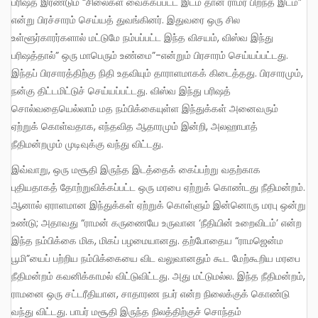
பரிஷத் இரண்டும் “சிலைகள் வைக்கப்பட்ட இடம் தான் ராமர் பிறந்த இடம்”
என்று பிரச்சாரம் செய்யத் துவங்கினர். இதுவரை ஒரு சில
உள்ளூர்காரர்களால் மட்டுமே நம்பப்பட்ட இந்த விசயம், விஸ்வ இந்து
பரிஷத்தால்” ஒரு மாபெரும் உண்மை”-என்றும் பிரசாரம் செய்யப்பட்டது.
இந்தப் பிரசாரத்திற்கு நிதி உதவியும் தாராளமாகக் கிடைத்தது. பிரசாரமும்,
நன்கு திட்டமிட்டுச் செய்யப்பட்டது. விஸ்வ இந்து பரிஷத்
சொல்வதையெல்லாம் மத நம்பிக்கையுள்ள இந்துக்கள் அனைவரும்
ஏற்றுக் கொள்வதாக, எந்தவித ஆதாரமும் இன்றி, அலஹாபாத்
நீதிமன்றமும் முடிவுக்கு வந்து விட்டது.
இவ்வாறு, ஒரு மசூதி இருந்த இடத்தைக் கைப்பற்று வதற்காக
புதியதாகத் தோற்றுவிக்கப்பட்ட ஒரு மரபை ஏற்றுக் கொண்டது நீதிமன்றம்.
ஆனால் ஏராளமான இந்துக்கள் ஏற்றுக் கொள்ளும் இன்னொரு மரபு ஒன்று
உண்டு; அதாவது “ராமன் கருணையே உருவான ‘நீதியின் உறைவிடம்’ என்ற
இந்த நம்பிக்கை மிக, மிகப் பழமையானது. தற்போதைய “ராமஜென்ம
பூமி”யைப் பற்றிய நம்பிக்கையை விட வலுவானதும் கூட மேற்கூறிய மரபை
நீதிமன்றம் கவனிக்காமல் விட்டுவிட்டது. அது மட்டுமல்ல. இந்த நீதிமன்றம்,
ராமனை ஒரு சட்டரீதியான, சாதாரண நபர் என்ற நிலைக்குக் கொண்டு
வந்து விட்டது. பாபர் மசூதி இருந்த நிலத்திற்குச் சொந்தம்