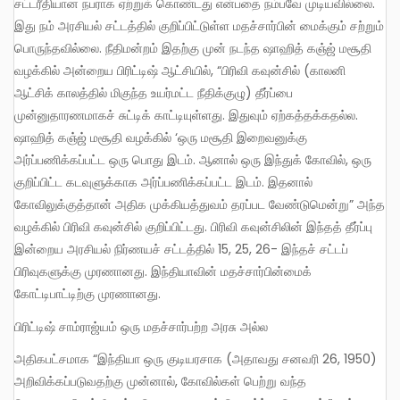
சட்டரீதியான நபராக ஏற்றுக் கொண்டது என்பதை நம்பவே முடியவில்லை.
இது நம் அரசியல் சட்டத்தில் குறிப்பிட்டுள்ள மதச்சார்பின் மைக்கும் சற்றும்
பொருந்தவில்லை. நீதிமன்றம் இதற்கு முன் நடந்த ஷாஹித் கஞ்ஜ் மசூதி
வழக்கில் அன்றைய பிரிட்டிஷ் ஆட்சியில், “பிரிவி கவுன்சில் (காலனி
ஆட்சிக் காலத்தில் மிகுந்த உயர்மட்ட நீதிக்குழு) தீர்ப்பை
முன்னுதாரணமாகச் சுட்டிக் காட்டியுள்ளது. இதுவும் ஏற்கத்தக்கதல்ல.
ஷாஹித் கஞ்ஜ் மசூதி வழக்கில் ‘ஒரு மசூதி இறைவனுக்கு
அர்ப்பணிக்கப்பட்ட ஒரு பொது இடம். ஆனால் ஒரு இந்துக் கோவில், ஒரு
குறிப்பிட்ட கடவுளுக்காக அர்ப்பணிக்கப்பட்ட இடம். இதனால்
கோவிலுக்குத்தான் அதிக முக்கியத்துவம் தரப்பட வேண்டுமென்று” அந்த
வழக்கில் பிரிவி கவுன்சில் குறிப்பிட்டது. பிரிவி கவுன்சிலின் இந்தத் தீர்ப்பு
இன்றைய அரசியல் நிர்ணயச் சட்டத்தில் 15, 25, 26- இந்தச் சட்டப்
பிரிவுகளுக்கு முரணானது. இந்தியாவின் மதச்சார்பின்மைக்
கோட்டிபாட்டிற்கு முரணானது.
பிரிட்டிஷ் சாம்ராஜ்யம் ஒரு மதச்சார்பற்ற அரசு அல்ல
அதிகபட்சமாக “இந்தியா ஒரு குடியரசாக (அதாவது சனவரி 26, 1950)
அறிவிக்கப்படுவதற்கு முன்னால், கோவில்கள் பெற்று வந்த