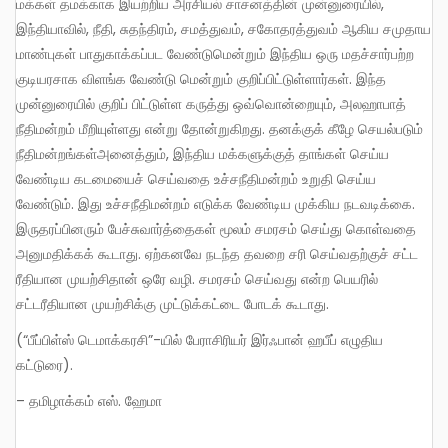
மக்கள் தமக்காக இயற்றிய அரசியல் சாசனத்தின் முன்னுரையில்,
இந்தியாவில், நீதி, சுதந்திரம், சமத்துவம், சகோதரத்துவம் ஆகிய சமுதாய
மாண்புகள் பாதுகாக்கப்பட வேண்டுமென்றும் இந்திய ஒரு மதச்சார்பற்ற
குடியரசாக விளங்க வேண்டு மென்றும் குறிப்பிட்டுள்ளார்கள். இந்த
முன்னுரையில் குறிப் பிட்டுள்ள கருத்து ஒவ்வொன்றையும், அலஹாபாத்
நீதிமன்றம் மீறியுள்ளது என்று தோன்றுகிறது. தனக்குக் கீழே செயல்படும்
நீதிமன்றங்கள்அனைத்தும், இந்திய மக்களுக்குத் தாங்கள் செய்ய
வேண்டிய கடமையைச் செய்வதை உச்சநீதிமன்றம் உறுதி செய்ய
வேண்டும். இது உச்சநீதிமன்றம் எடுக்க வேண்டிய முக்கிய நடவடிக்கை.
இருதரப்பினரும் பேச்சுவார்த்தைகள் மூலம் சமரசம் செய்து கொள்வதை
அனுமதிக்கக் கூடாது. ஏற்கனவே நடந்த தவறை சரி செய்வதற்குச் சட்ட
ரீதியான முயற்சிதான் ஒரே வழி. சமரசம் செய்வது என்ற பெயரில்
சட்டரீதியான முயற்சிக்கு முட்டுக்கட்டை போடக் கூடாது.
(“பீப்பிள்ஸ் டெமாக்கரசி”-யில் பேராசிரியர் இர்ஃபான் ஹபீப் எழுதிய
கட்டுரை).
– தமிழாக்கம் எஸ். ஹேமா