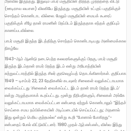
அளவில் இருந்தது. இதுவும் பாபர் மசூதியின் திறந்த முற்றத்தை விட்டு
(ஊடிரசவ லயசன) விலகியே இருந்தது. மசூதியின் உட்புறப் பகுதிக்குச்
சொந்தம் கொண்டாட வில்லை. மேலும் மசூதியின் மையக் கூரைப்
பகுதிக்குக் கீழே தான் ராமனின் பிறப்பிடம் இருந்ததாக எந்தக் குறிப்பும்
காணப்படவில்லை.
பாபர் மசூதி இருந்த இடத்திற்கு சொந்தம் கொண்டாடியது அண்மைக்கால
நிகழ்வே
1943-ஆம் ஆண்டு நடைபெற்ற கலவரங்களுக்குப் பிறகு, பாபர் மசூதி
இருந்த இடம்தான் ராமர் பிறந்த இடம் என்று அயோத்தியின்
சுற்றுவட்டாரத்தில் இருந்த சிலர் குரலெழுப்பத் தொடங்கினார்கள். குறிப்பாக
1949 – டிசம்பர் 22, 23 தேதிகளில் கடவுளர் சிலைகள் வலுக்கட்டாயமாக
வைக்கப்பட்டது ‘சிலைகள் வைக்கப்பட்ட இடம் தான் ராமர் பிறந்த இடம்’
என்று அழுத்தமாகக் கூறப்பட்டது. மூன்று நீதிபதிகளும், சிலைகள் அங்கே
வலுக்கட்டாயமாக வைக்கப்பட்டன என்பதை ஏற்றுக் கொண்டாலும் “இந்தச்
செய்கை சமய நம்பிக்கையின் அடிப்படையில் செய்யப்பட்டது; அதனால்
இது ஒன்றும் பெரிய குற்றமல்ல” என்று கூறி “போனால் போகிறது”-
என்பதைப் போல் விட்டுவிட்டனர். 1980 முதல் ஆர்.எஸ்.எஸ்., விஸ்வ இந்து