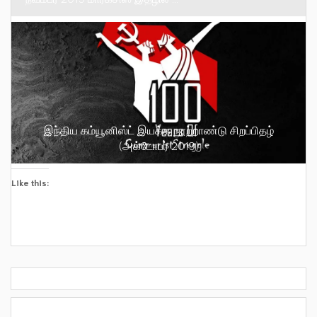
இந்திய கம்யூனிஸ்ட் இயக்க நூற்றாண்டு சிறப்பிதழ்
(அக்டோபர் 2019)
Like this: