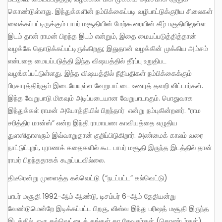
கொண்டுள்ளது. இந்துக்களின் நம்பிக்கைப்படி வழிபாட்டுக்குரிய சிலைகள்
வைக்கப்பட்டிருக்கும் பாபர் மசூதியின் மேற்கூரையின் கீழ் பகுதியிலுள்ள
இடம் தான் ராமன் பிறந்த இடம் என்றும், இதை மையப்படுத்தித்தான்
வழக்கே தொடுக்கப்பட்டிருக்கிறது; இதுதான் வழக்கின் முக்கிய அம்சம்
என்பதை மையப்படுத்தி இந்த விஷயத்தில் தீர்ப்பு உறுதிபட
வழங்கப்பட்டுள்ளது. இந்த விஷயத்தில் நீதிபதிகள் நம்பிக்கைக்கும்
பிரசாரத்திற்கும் இடையேயுள்ள வேறுபாட்டை உணரத் தவறி விட்டார்கள்.
இந்த வேறுபாடு மிகவும் அடிப்படையான வேறுபாடாகும். பொதுவாக
இந்துக்கள் ராமன் அயோத்தியில் பிறந்தார் என்று நம்புகின்றனர். “ராம
சரித்திர மான்ஸ்” என்ற இந்தி ராமாயண காவியத்தை எழுதிய
துளஸிதாஸரும் இவ்வாறுதான் குறிப்பிடுகிறார். அண்மைக் காலம் வரை
நாட்டுப்புறப், புராணக் கதைகளில் கூட பாபர் மசூதி இருந்த இடத்தில் தான்
ராமர் பிறந்ததாகக் கூறப்படவில்லை.
திடீரென்று முளைத்த கல்வெட்டு (“நடப்பட்ட” கல்வெட்டு)
பாபர் மசூதி 1992-ஆம் ஆண்டு, டிசம்பர் 6-ஆம் தேதியன்று
வேண்டுமென்றே இடிக்கப்பட்ட பிறகு, விஸ்வ இந்து பரிஷத் மசூதி இருந்த
இடத்தில், ஒரு கல்வெட்டைத் தங்கள் கர சேவகர்கள் (தொண்டர்கள்)