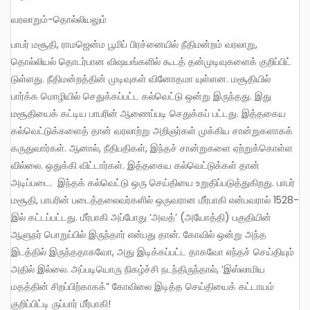
வரலாறும்-தொல்லியலும்
பாபர் மசூதி, ராமஜென்ம பூமிப் பிரச்னையில் நீதிமன்றம் வரலாறு,
தொல்லியல் தொடர்பான விஷயங்களில் கூடத் தன்முடிவுகளைக் குறிப்பிட்
டுள்ளது. நீதிமன்றத்தின் முடிவுகள் வினோதமா யுள்ளன. மசூதியில்
பார்க்க மொழியில் செதுக்கப்பட்ட கல்வெட்டு ஒன்று இருந்தது. இது
மசூதியைக் கட்டிய பாபரின் ஆணைப்படி செதுக்கப் பட்டது. இத்தகைய
கல்வெட்டுக்களைத் தான் வரலாற்று அறிஞர்கள் முக்கிய சான்றுகளாகக்
கருதுவார்கள். ஆனால், நீதிபதிகள், இந்தச் சான்றுகளை ஏற்றுக்கொள்ள
வில்லை. ஒதுக்கி விட்டார்கள். இத்தகைய கல்வெட்டுக்கள் தான்
அடிப்படை. இந்தக் கல்வெட்டு ஒரு செய்தியை உறுதிப்படுத்துகிறது. பாபர்
மசூதி, பாபரின் படைத்தலைவர்களில் ஒருவரான மீர்பாகி என்பவரால் 1528-
இல் கட்டப்பட்டது. மீர்பாகி அப்போது ‘அவத்’ (அயோத்தி) பகுதியின்
ஆளுநர் பொறுப்பில் இருந்தார் என்பது தான். கோவில் ஒன்று அந்த
இடத்தில் இருந்ததாகவோ, அது இடிக்கப்பட்ட தாகவோ எந்தச் செய்தியும்
அதில் இல்லை. அப்படியொரு நிகழ்ச்சி நடந்திருந்தால், ‘இஸ்லாமிய
மதத்தின் சிறப்பிற்காகக்” கோவிலை இடித்த செய்தியைக் கட்டாயம்
குறிப்பிட்டி ருப்பார் மீர்பாகி!