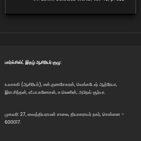
மார்க்சிஸ்ட் இதழ் ஆசிரியர் குழு:
உ.வாசுகி (ஆசிரியர்), என்.குணசேகரன், வெங்கடேஷ் ஆத்ரேயா,
இரா.சிந்தன், வீ.பா.கணேசன், ச.லெனின், அபிநவ் சூர்யா.
முகவரி: 27, வைத்தியராமன் சாலை, தியாகராயர் நகர், சென்னை -
600017.