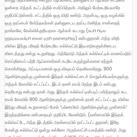
ஒன்றை அந்தக் கூட்டத்தில் சமர்ப்பித்தார். அதிலும் மேற்கூறியவாறே
குறிப்பிட்டுள்ளார். சட்டத்தில் ஒரு விதி உண்டு. அதன்படி, ஒரு வழக்கில்
ஒரு தரப்பைச் சேர்ந்தவர்கள் தன்னுடைய தரப்பு அளித்த சான்றைத்
தாங்களே, கேள்விக்குரியதாக ஆக்கக் கூடாது (உயn nடிவ
ளூரடிவயவiடிn வைள டிறn நஎனைநnஉந) என்பதுதான் அந்த விதி.
விஸ்வ இந்து பரிஷத் மேற்கூறிய கல்வெட்டு இடிபாடுகளுக்கிடைய
கிடைத்தது என்று கூறுகிறது. அத்தோடு அந்தக் கல்வெட்டில் காணப்படும்
செய்தியைப் பற்றி ஆய்வாளர்கள் கூறிய கருத்துக்களை ஏற்றுக்
கொள்கிறது. அப்படியானால் ஒரு விஷயம் தெளிவாகிறது. 900
ஆண்டுகளுக்கு முன்னால் இந்தக் கல்வெட்டைச் செதுக்கியவர்களுக்கு
அந்தக் கோவில் கட்டப்பட்ட இடம் தான் ராமர் பிறந்த இடம் என்பது
தெரியாது என்பது தான் அது. இந்தக் கல்வெட்டின்படிப் பார்த்தாலும் கூட
ராமர் கோவில் 900 ஆண்டுகளுக்கு முன்னால் தான் கட்டப்பட்டது. விஸ்வ
இந்து பரிஷத் கூறுவதைப் போல் “பல்லாயிரம் ஆண்டுகளுக்கு முன்னால்”
இருந்ததில்லை என்பதையும் குறிப்பிட வேண்டும். (உண்மையில் இந்தக்
கல்வெட்டே, அந்த இடத்தில் அண்மையில் நாட்டப்பட்டதுதான்; இதே
போன்று கல்வெட்டு ஒன்று லக்னோ அருங்காட்சி யகத்தில் உண்டு. அது