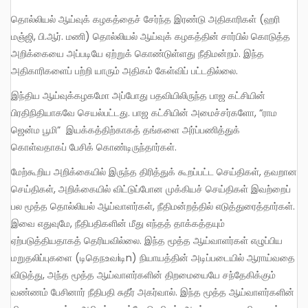
தொல்லியல் ஆய்வுக் கழகத்தைச் சேர்ந்த இரண்டு அதிகாரிகள் (ஹரி
மஞ்ஜி, பி.ஆர். மணி) தொல்லியல் ஆய்வுக் கழகத்தின் சார்பில் கொடுத்த
அறிக்கையை அப்படியே ஏற்றுக் கொண்டுள்ளது நீதிமன்றம். இந்த
அதிகாரிகளைப் பற்றி யாரும் அதிகம் கேள்விப் பட்டதில்லை.
இந்திய ஆய்வுக்கழகமோ அப்போது பதவியிலிருந்த பாஜ கட்சியின்
பிரதிநிதியாகவே செயல்பட்டது. பாஜ கட்சியின் அமைச்சர்களோ, “ராம
ஜென்ம பூமி” இயக்கத்திற்காகத் தங்களை அர்ப்பணித்துக்
கொள்வதாகப் பேசிக் கொண்டிருந்தார்கள்.
மேற்கூறிய அறிக்கையில் இருந்த திரித்துக் கூறப்பட்ட செய்திகள், தவறான
செய்திகள், அறிக்கையில் விட்டுப்போன முக்கியச் செய்திகள் இவற்றைப்
பல மூத்த தொல்லியல் ஆய்வாளர்கள், நீதிமன்றத்தில் எடுத்துரைத்தார்கள்.
இவை எதுவுமே, நீதிபதிகளின் மீது எந்தத் தாக்கத்தயும்
ஏற்படுத்தியதாகத் தெரியவில்லை. இந்த மூத்த ஆய்வாளர்கள் எழுப்பிய
மறுதலிப்புகளை (டிதெநஉவiடிn) நியாயத்தின் அடிப்படையில் ஆராய்வதை
விடுத்து, அந்த மூத்த ஆய்வாளர்களின் திறமையையே சந்தேகிக்கும்
வண்ணம் பேசினார் நீதிபதி சுதீர் அகர்வால். இந்த மூத்த ஆய்வாளர்களின்