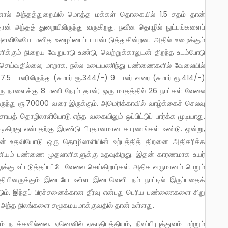
ான் அந்தத் துறையிலிருந்து வருகிறது. நவீன தொழில் நுட்பங்களைப்
அளவிலேயே மனித உழைப்பைப் பயன்படுத்துகின்றன. அதில் உழைக்கும்
ிக்கும் நிறைய வேறுபாடு உண்டு, வெற்றுக்காலுடன் திறந்த உடம்போடு
 செய்வதில்லை; மாறாக, நல்ல உடையணிந்து பண்ணைகளில் வேலையில்
.5 டாலரிலிருந்து (சுமார் ரூ.344/-) 9 டாலர் வரை (சுமார் ரூ.414/-)
ு நாளைக்கு 8 மணி நேரம் தான்; ஒரு மாதத்தில் 26 நாட்கள் வேலை
ுந்து ரூ.70000 வரை இருக்கும். அமெரிக்காவில் வாழ்க்கைச் செலவு
ாயத் தொழிலாளியோடு எந்த வகையிலும் ஒப்பிட்டுப் பார்க்க முடியாது.
ிறது என்பதற்கு இரண்டு பிரதானமான காரணங்கள் உண்டு. ஒன்று,
ளின் உதவியோடு ஒரு தொழிலாளியின் உற்பத்தித் திறனை அதிகரிக்க
 மானியம் பண்ணை முதலாளிகளுக்கு உதவுகிறது. இதன் காரணமாக உயர்
்கு உட்படுத்தப்பட்டே வேலை செய்கிறார்கள். அதிக வருமானம் பெறும்
குதியினருக்கும் இடையே உள்ள இடைவெளி நம் நாட்டில் இருப்பதைக்
ும். இந்தப் பிரச்சனைக்கான தீர்வு என்பது பெரிய பண்ணைகளை சிறு
 அந்த நிலங்களை சமூகமயமாக்குவதில் தான் உள்ளது.