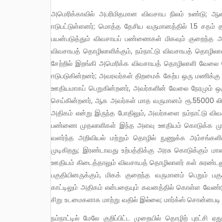
அமெரிக்காவில் அபரிமிதமான விவசாய நிலம் உண்டு; ஆனால் அந்தத்துறையில் மொத்த மக்கள் தொகையில் 1.5 சதம் தான்
ஈடுபட்டுள்ளனர்; மொத்த தேசிய வருமானத்தில் 1.5 சதம் த
பயன்படுத்தும் விவசாயப் பண்ணைகள் மிகவும் குறைந்த 
விவசாயத் தொழிலாளிக்கும், நம்நாட்டு விவசாயத் தொழிலாள
சேற்றில் இறங்கி அமெரிக்க விவசாயத் தொழிலாளி வேலை
ஈடுபடுகின்றனர்; அவரவர்கள் திறமைக் கேற்ப ஒரு மணிக்கு 7
ஊதியமாகப் பெறுகின்றனர், அவர்களின் வேலை நேரமும் ஒர
செய்கின்றனர், ஆக அவர்கள் மாத வருமானம் ரூ.55000 லிர
அதிகம் என்று இருந்த போதிலும், அவர்களை நம்நாட்டு விவச
பண்ணை முதலாளிகள் இந்த அளவு ஊதியம் கொடுக்க முடிக
வளர்ந்த அறிவியல் மற்றும் தொழில் நுணுக்க அம்சங்க
முடிகிறது; இரண்டாவது உற்பத்திக்கு அரசு கொடுக்கும்
ஊதியம் கிடைத்தாலும் விவசாயத் தொழிலாளர் கள் சுரண்டலுக
பகுதியினருக்கும், மிகக் குறைந்த வருமானம் பெறும் ப
காட்டிலும் அதிகம் என்பதையும் கவனத்தில் கொள்ள வேண்ட
சிறு உடமைகளாக மாற்று வதில் இல்லை; மார்க்ஸ் சொன்னபடி
நம்நாட்டில் மேலே குறிப்பிட்ட முறையில் தொழிற் புரட்சி ஏதும் நடக்கவில்லை. ஏனெனில் ஏகாதிபத்தியம், நிலப்பிரபுத்துவம் மற்றும்