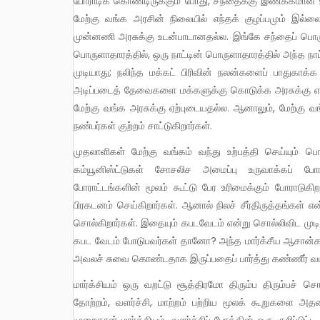
போராடிக் கொண்டிருக்கும் போது, சந்தைக்கு இணக்கமான உ
மேற்கு வங்க அரசின் நிலையில் எந்தக் குழப்பமும் இல்ல
முன்னணி அரசுக்கு உடன்பாடானதல்ல. இங்கே சந்தைப் பொருளா
பொருளாதாரத்தில், ஒரு நாட்டின் பொருளாதாரத்தில் அந்த நாட்
முடியாது; நலிந்த மக்கட் பிரிவின் நலன்களைப் பாதுகாக்க 
அடிப்படைத் தேவைகளை மக்களுக்கு கொடுக்க அரசுக்கு எந்
மேற்கு வங்க அரசுக்கு ஏற்புடையதல்ல. ஆனாலும், மேற்கு வங
நண்பர்கள் குற்றம் சாட்டுகிறார்கள்.
முதலாளிகள் மேற்கு வங்கம் வந்து உற்பத்தி செய்யும் பொருட்கள் சந்தையில் விலை போகாது என்று அவர்கள் நம்புகிறார்கள்.
கம்யூனிஸ்ட்டுகள் சோசலிச அமைப்பு உருவாக்கப் போர
போராட்டங்களின் மூலம் கூட்டு பேர உரிமைக்கும் போராடுகி
பிரகடனம் செய்கிறார்கள். ஆனால் நிலச் சீர்திருத்தங்கள்
சொல்கிறார்கள். இதையும் கபடவேடம் என்று சொல்லிவிட முடியும
கபட வேடம் போடுபவர்கள் தானோ? அந்த மார்க்சீய ஆசான்கள்
அவலச் சுவை கொண்டதாக இருப்பதைப் பார்த்து கண்ணீர் வடிப
மார்க்சியம் ஒரு வறட்டு சூத்திரமோ திரும்ப திரும்பச் சொல்லும் மந்திரங்களோ அல்ல. பிரபஞ்சம் மற்றும் சமூக இயக்கங்களின்
தோற்றம், வளர்ச்சி, மாற்றம் பற்றிய மூலக் கூறுகளை அதன