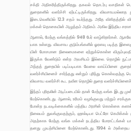
சக்தி அதிகரித்திருக்கிறது. தகவல் தொடர்பு வசதிகள் 
துறைகளில் வளர்ச்சி ஏற்பட்டிருக்கிறது. விவசாயமல்
இடைவெளியில் 12.3 சதம் உயர்ந்தது. அதே விகிதத்தில் வி
மக்கள் தொகையின் அழுத்தம் அதிகம். அகில இந்திய சராசரி க
ஆனால், மேற்கு வங்கத்தில் 948 பேர் வாழ்கிறார்கள். ஆகவே தான் வேலையின்மை என்பது இம்மாநிலத்தில் கடுமையான பிரச்சனை
யாக உள்ளது. விவசாய குடும்பங்களில் ஓரளவு படித்த இளைஞ
யின் மோசமான நிலைமைகளை ஏற்றுக்கொள்ள விரும்புவதில
இருக்க வேண்டும் என்ற அவசியம் இல்லை. தொழில் நுட்ப
அந்தத் துறையில் படிப்படியாக வேலை வாய்ப்பினை குறைக
வளர்ச்சியினைச் சார்ந்தது என்றும் புரிந்து கொள்வதற்கு 
விவசாய வளர்ச்சி கூட நவீன தொழில் துறை வளர்ச்சியினைச் 
இந்தப் புரிதலின் அடிப்படையில் தான் மேற்கு வங்க இடது முன்னணி அரசு 80 களில் மாநிலத்தை தொழில் மயமாக்கும் முயற்சியினை
மேற்கொண்டது. ஆனால், உரிமம் வழங்குவது மற்றும் சரக்க
போன்ற நடவடிக்கைகளில் மத்திய அரசின் கொள்கை களால் அந
நிலையம் துவங்குவதற்கும், ஹால்டியா பெட்ரோ கெமிக்கல் த
அதற்காக மேற்கு வங்க மக்கள் நடத்திய போராட்டங்கள் யாவ
தனது முயற்சியினை மேற்கொண்டது. 1994 ல் அன்றைய ம