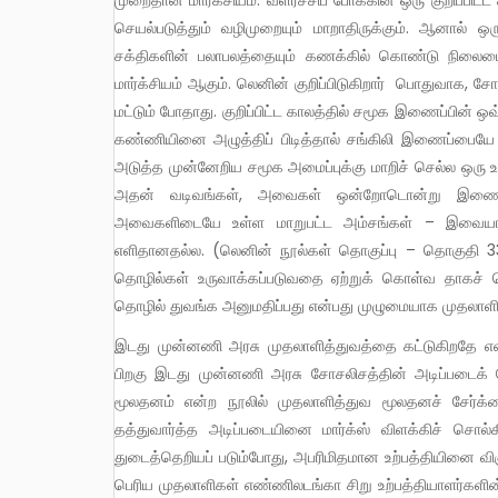
முறைதான் மார்க்சியம். வளர்ச்சிப் போக்கின் ஒரு குறிப்பி
செயல்படுத்தும் வழிமுறையும் மாறாதிருக்கும். ஆனால் ஒரு
சக்திகளின் பலாபலத்தையும் கணக்கில் கொண்டு நிலைமை
மார்க்சியம் ஆகும். லெனின் குறிப்பிடுகிறார் பொதுவாக, ச
மட்டும் போதாது. குறிப்பிட்ட காலத்தில் சமூக இணைப்பின்
கண்ணியினை அழுத்திப் பிடித்தால் சங்கிலி இணைப்பையே
அடுத்த முன்னேறிய சமூக அமைப்புக்கு மாறிச் செல்ல ஒரு 
அதன் வடிவங்கள், அவைகள் ஒன்றோடொன்று இணைக்கப்ப
அவைகளிடையே உள்ள மாறுபட்ட அம்சங்கள் – இவையாவ
எளிதானதல்ல. (லெனின் நூல்கள் தொகுப்பு – தொகுதி 33
தொழில்கள் உருவாக்கப்படுவதை ஏற்றுக் கொள்வ தாகச்
தொழில் துவங்க அனுமதிப்பது என்பது முழுமையாக முதலாளித்
இடது முன்னணி அரசு முதலாளித்துவத்தை கட்டுகிறதே என்று அதிர்ச்சி யடைந்துள்ளனர். சோசலிசம் சந்தித்த பின்னடைவுக்குப்
பிறகு இடது முன்னணி அரசு சோசலிசத்தின் அடிப்படைக் க
மூலதனம் என்ற நூலில் முதலாளித்துவ மூலதனச் சேர்க்க
தத்துவார்த்த அடிப்படையினை மார்க்ஸ் விளக்கிச் சொல்கி
துடைத்தெறியப் படும்போது, அபரிமிதமான உற்பத்தியினை விஞ
பெரிய முதலாளிகள் எண்ணிலடங்கா சிறு உற்பத்தியாளர்களின்