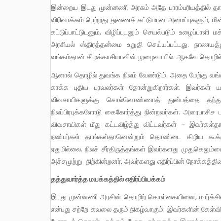
இன்றைய இடது முன்னணி அரசும் அதே பாரம்பரியத்தில் த
விரிவாக்கம் பெற்றது துணைக் கட்டுமான அமைப்புகளும், மின
கட்டுப்பாட்டுடனும், விழிப்புடனும் செயல்படும் உழைப்பாளி
அரசியல் ஸ்திரத்தன்மை உறுதி செய்யப்பட்டது. நாணயத
வங்கம்தான் கிழக்காசியாவின் நுழைவாயில். ஆகவே தொழில் ர
ஆனால் தொழில் துவங்க நிலம் வேண்டும். அதை மேற்கு வங்க அரசு தெரிந்தெடுக்க முயற்சி எடுக்கும் போது திடீரென்று நிலத்தைக்
காக்க புதிய புரவலர்கள் தோன்றுகிறார்கள். இவர்கள் 
விவசாயிகளுக்கு சொல்லொண்ணாத் துன்பத்தை தந்து
நிலப்பிரபுக்களோடு கைகோர்த்து நின்றவர்கள். அரைபாசி
விவசாயிகள் மீது கட்டவிழ்த்து விட்டவர்கள் – இவர்கள்த
நண்பர்கள் தாங்கள்தானென்றும் தொண்டை கிழிய கூக்குர
ஏதுமில்லை. நிலச் சீர்திருத்தங்கள் இவர்களது முதுகெலும
அச்சமுற்று நிற்கின்றனர். அவர்களது எதிர்ப்பின் நோக்கத்தி
தத்துவார்த்த மயக்கத்தில் எதிர்ப்பியக்கம்
இடது முன்னணி அரசின் தொழிற் கொள்கையினை, மார்க்சிஸ் டுகள் எனத் தங்களை அழைத்துக் கொள்ளும் சிலர் எதிர்த்து நிற்பது
என்பது சற்றே கவலை தரும் நிகழ்வாகும். இவர்களின் கேள்வி