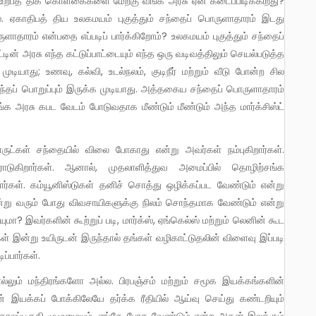
ற்பத் திக் கொள்கைகளை மேற்கு வங்க அரசு ஏன் கடைப்பிடிக்கிறது?
ை. ஏகாதிபத் திய உலகமயம் புகுத்தும் சந்தைப் பொருளாதாரம் இடது
தாரம் என்பதை எப்படிப் பார்க்கிறோம்? உலகமயம் புகுத்தும் சந்தைப்
டின் அரசு எந்த கட்டுப்பாட்டையும் எந்த ஒரு வடிவத்திலும் செயல்படுத்த
முடியாது; உணவு, கல்வி, உடல்நலம், குடிநீர் மற்றும் வீடு போன்ற சில
தப் பொறுப்பும் இருக்க முடியாது. அத்தகைய சந்தைப் பொருளாதாரம்
்க அரசு கபட வேடம் போடுவதாக மீண்டும் மீண்டும் அந்த மார்க்சிஸ்ட்
ாடுகிறார்கள். ஆனால், முதலாளித்துவ அமைப்பில் தொழிற்சங்க
றார்கள். கம்யூனிஸ்டுகள் தனிச் சொத்து ஒழிக்கப்பட வேண்டும் என்று
 என்று வரும் போது விவசாயிகளுக்கு நிலம் சொந்தமாக வேண்டும் என்று
ா? இவர்களின் கூற்றுப் படி, மார்க்ஸ், ஏங்கெல்ஸ் மற்றும் லெனின் கூட
 இன்று உயிருடன் இருந்தால் தங்கள் வழிகாட்டுதலின் விளைவு இப்படி
்பார்கள்.
் இயக்கப் போக்கிலேயே தர்க்க ரீதியில் ஆய்வு செய்து கண்டறியும்