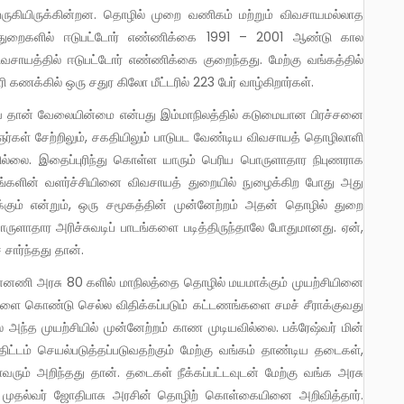
பெருகியிருக்கின்றன. தொழில் முறை வணிகம் மற்றும் விவசாயமல்லாத
லாத துறைகளில் ஈடுபட்டோர் எண்ணிக்கை 1991 – 2001 ஆண்டு கால
வசாயத்தில் ஈடுபட்டோர் எண்ணிக்கை குறைந்தது. மேற்கு வங்கத்தில்
ணக்கில் ஒரு சதுர கிலோ மீட்டரில் 223 பேர் வாழ்கிறார்கள்.
ர்கள் சேற்றிலும், சகதியிலும் பாடுபட வேண்டிய விவசாயத் தொழிலாளி
்லை. இதைப்புரிந்து கொள்ள யாரும் பெரிய பொருளாதார நிபுணராக
ங்களின் வளர்ச்சியினை விவசாயத் துறையில் நுழைக்கிற போது அது
்கும் என்றும், ஒரு சமூகத்தின் முன்னேற்றம் அதன் தொழில் துறை
பொருளாதார அரிச்சுவடிப் பாடங்களை படித்திருந்தாலே போதுமானது. ஏன்,
சார்ந்தது தான்.
ுகளை கொண்டு செல்ல விதிக்கப்படும் கட்டணங்களை சமச் சீராக்குவது
்த முயற்சியில் முன்னேற்றம் காண முடியவில்லை. பக்ரேஷ்வர் மின்
ிட்டம் செயல்படுத்தப்படுவதற்கும் மேற்கு வங்கம் தாண்டிய தடைகள்,
ரும் அறிந்தது தான். தடைகள் நீக்கப்பட்டவுடன் மேற்கு வங்க அரசு
ுதல்வர் ஜோதிபாசு அரசின் தொழிற் கொள்கையினை அறிவித்தார்.