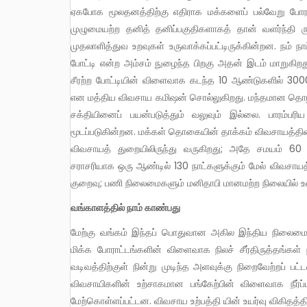
ஏகபோக மூலதனத்திற்கு எதிராக மக்களைப் பல்வேறு போராட
முழுமையற்ற தனித் தனிப்பகுதிகளாகத் தான் வளர்ந்தி ருக
முதலாளித்துவ உறவுகள் உருவாக்கப்பட்டிருக்கின்றன. நம் 
போட்டி என்ற அம்சம் நுழைந்த பிறகு அதன் இடம் மாறுகிறத
சீரற்ற போட்டியின் விளைவாக கடந்த 10 ஆண்டுகளில் 30
என மத்திய விவசாய கமிஷன் சொல்லுகிறது. மந்தமான தொழில
சக்தியினைப் பயன்படுத்தும் வலுவும் இல்லை. பாரம்
மூடப்படுகின்றன. மக்கள் தொகையின் தாக்கம் விவசாயத்தின்
விவசாயத் துறையிலிருந்து வருகிறது; அதே சமயம் 60 ச
சராசரியாக ஒரு ஆண்டில் 130 நாட்களுக்கும் மேல் விவசாயத
குறைவு; பணி நிலைமைகளும் மனிதாபி மானமற்ற நிலையில் 
வங்காளத்தில் நாம் காண்பது
மேற்கு வங்கம் இந்தப் பொதுவான அகில இந்திய நிலைமையில் செயல்பட்டுக் கொண்டிருக்கிறது. இங்கே விவசாயிகளின் எழுச்சி
மிக்க போராட்டங்களின் விளைவாக நிலச் சீர்திருத்தங்கள் 
வடிவத்திற்குள் நின்று முடிந்த அளவுக்கு நிறைவேற்றப் பட்ட
விவசாயிகளின் உற்சாகமான பங்கேற்பின் விளைவாக நீர்ப்
மேற்கொள்ளப்பட்டன. விவசாய உற்பத்தி யின் உயர்வு விகிதத்தி