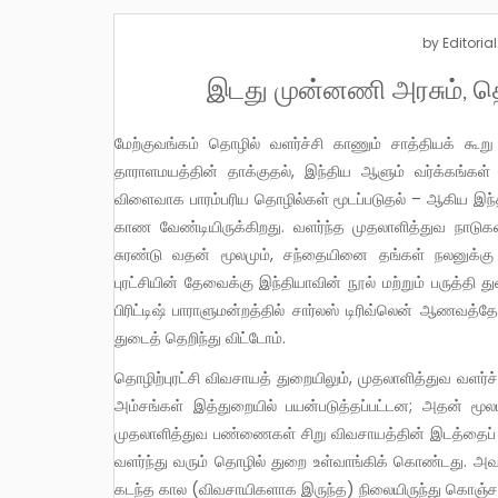
by
Editorial
இடது முன்னணி அரசும், தொ
மேற்குவங்கம் தொழில் வளர்ச்சி காணும் சாத்தியக் கூறு தோன்றியிருக்கிறது. எந்தப் பின்னணியில்? ஏகாதிபத்திய உலகமயம்,
தாராளமயத்தின் தாக்குதல், இந்திய ஆளும் வர்க்கங்கள் 
விளைவாக பாரம்பரிய தொழில்கள் மூடப்படுதல் – ஆகிய இந்த
காண வேண்டியிருக்கிறது. வளர்ந்த முதலாளித்துவ நாட
சுரண்டு வதன் மூலமும், சந்தையினை தங்கள் நலனுக்கு
புரட்சியின் தேவைக்கு இந்தியாவின் நூல் மற்றும் பருத்தி 
பிரிட்டிஷ் பாராளுமன்றத்தில் சார்லஸ் டிரிவ்லென் ஆணவத்
துடைத் தெறிந்து விட்டோம்.
தொழிற்புரட்சி விவசாயத் துறையிலும், முதலாளித்துவ வளர்ச்சிப் போக்கினை வேகப்படுத்தியது. அறிவியல் மற்றும் தொழில் நுணுக்க
அம்சங்கள் இத்துறையில் பயன்படுத்தப்பட்டன; அதன் மூல
முதலாளித்துவ பண்ணைகள் சிறு விவசாயத்தின் இடத்தைப் ப
வளர்ந்து வரும் தொழில் துறை உள்வாங்கிக் கொண்டது. அவ
கடந்த கால (விவசாயிகளாக இருந்த) நிலையிருந்து கொஞ்சம் 