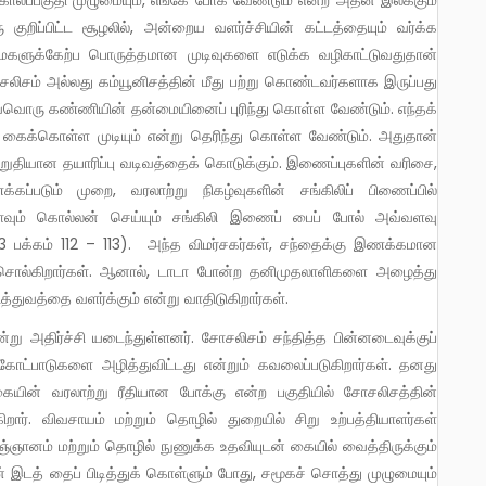
ட்ட காலப்பகுதி முழுமையும், எங்கே போக வேண்டும் என்ற அதன் இலக்கும்
 குறிப்பிட்ட சூழலில், அன்றைய வளர்ச்சியின் கட்டத்தையும் வர்க்க
களுக்கேற்ப பொருத்தமான முடிவுகளை எடுக்க வழிகாட்டுவதுதான்
ோசலிசம் அல்லது கம்யூனிசத்தின் மீது பற்று கொண்டவர்களாக இருப்பது
 ஒவ்வொரு கண்ணியின் தன்மையினைப் புரிந்து கொள்ள வேண்டும். எந்தக்
 கைக்கொள்ள முடியும் என்று தெரிந்து கொள்ள வேண்டும். அதுதான்
உறுதியான தயாரிப்பு வடிவத்தைக் கொடுக்கும். இணைப்புகளின் வரிசை,
டும் முறை, வரலாற்று நிகழ்வுகளின் சங்கிலிப் பிணைப்பில்
ும் கொல்லன் செய்யும் சங்கிலி இணைப் பைப் போல் அவ்வளவு
 பக்கம் 112 – 113). அந்த விமர்சகர்கள், சந்தைக்கு இணக்கமான
 சொல்கிறார்கள். ஆனால், டாடா போன்ற தனிமுதலாளிகளை அழைத்து
துவத்தை வளர்க்கும் என்று வாதிடுகிறார்கள்.
ோட்பாடுகளை அழித்துவிட்டது என்றும் கவலைப்படுகிறார்கள். தனது
ையின் வரலாற்று ரீதியான போக்கு என்ற பகுதியில் சோசலிசத்தின்
றார். விவசாயம் மற்றும் தொழில் துறையில் சிறு உற்பத்தியாளர்கள்
்ஞானம் மற்றும் தொழில் நுணுக்க உதவியுடன் கையில் வைத்திருக்கும்
 இடத் தைப் பிடித்துக் கொள்ளும் போது, சமூகச் சொத்து முழுமையும்