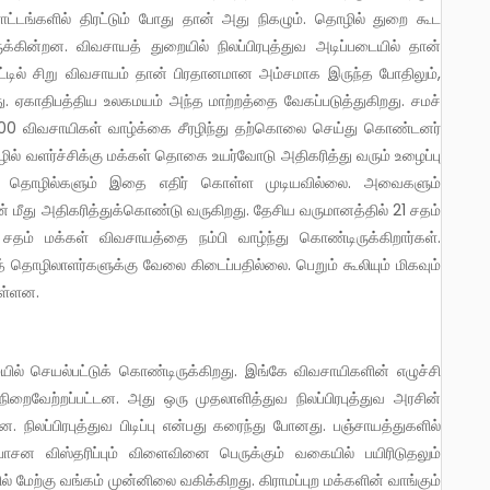
்டங்களில் திரட்டும் போது தான் அது நிகழும். தொழில் துறை கூட
்கின்றன. விவசாயத் துறையில் நிலப்பிரபுத்துவ அடிப்படையில் தான்
நாட்டில் சிறு விவசாயம் தான் பிரதானமான அம்சமாக இருந்த போதிலும்,
ு. ஏகாதிபத்திய உலகமயம் அந்த மாற்றத்தை வேகப்படுத்துகிறது. சமச்
000 விவசாயிகள் வாழ்க்கை சீரழிந்து தற்கொலை செய்து கொண்டனர்
் வளர்ச்சிக்கு மக்கள் தொகை உயர்வோடு அதிகரித்து வரும் உழைப்பு
பரிய தொழில்களும் இதை எதிர் கொள்ள முடியவில்லை. அவைகளும்
 மீது அதிகரித்துக்கொண்டு வருகிறது. தேசிய வருமானத்தில் 21 சதம்
தம் மக்கள் விவசாயத்தை நம்பி வாழ்ந்து கொண்டிருக்கிறார்கள்.
் தொழிலாளர்களுக்கு வேலை கிடைப்பதில்லை. பெறும் கூலியும் மிகவும்
உள்ளன.
நிறைவேற்றப்பட்டன. அது ஒரு முதலாளித்துவ நிலப்பிரபுத்துவ அரசின்
ன. நிலப்பிரபுத்துவ பிடிப்பு என்பது கரைந்து போனது. பஞ்சாயத்துகளில்
பாசன விஸ்தரிப்பும் விளைவினை பெருக்கும் வகையில் பயிரிடுதலும்
ல் மேற்கு வங்கம் முன்னிலை வகிக்கிறது. கிராமப்புற மக்களின் வாங்கும்