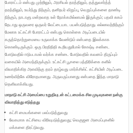
போராட்டம் என்பது முற்றிலும், அரசியல் தரத்திலும், தத்துவார்த்த்
தரத்திலும், உயர்ந்து நிற்கும், தனிநபர் விறுப்பு, வெறுப்புக்களை தாண்டி
நிற்கும், நாடாளு மன்றவாத உள் நோக்கமில்லாமல் இருக்கும்; பதவி சுகம்
தேடாது ஒருவரை ஒருவர் வேட்டையாட பயன்படுத்தாது. எல்லாவற்றிற்கும்
மேலாக உட்கட்சி போராட்டம் என்பது கொள்கை அடிப்படையில்
கருத்தொற்றுமையை உருவாக்க வேண்டும் என்பதை இலக்காக
கொண்டிருக்கும். ஒரு பிரதிநிதி கூறியதுபோல் கோஷ்டி சண்டை
போடுவதில் ஈடுபடாமல் வர்க்க சண்டை போடுவதில் கவனம் திருப்பும்
வகையில் அமைந்திருக்கும். உட்கட்சி பூசலை பத்திரிக்கை களில்
விவாதிக்கிற அளவிற்கு தரம் தாழ்வது மார்க்சிஸ்ட் கட்சியின் அடிப்படை
உணர்விற்கே விரோதமானது. அருவருப்பானது என்பதை இந்த மாநாடு
தெளிவாக்கியது.
மாநாடு கட்சி அமைப்பை உறுதியுடன் கட்டமைக்க சில முடிவுகளை நன்கு
விவாதித்து எடுத்தது
கட்சி மையங்களை பலப்படுத்துவது
வேகமாக கட்சியை விரிவுபடுத்துவது; வெகுஜன அமைப்புகளில்
மக்களை திரட்டுவது.