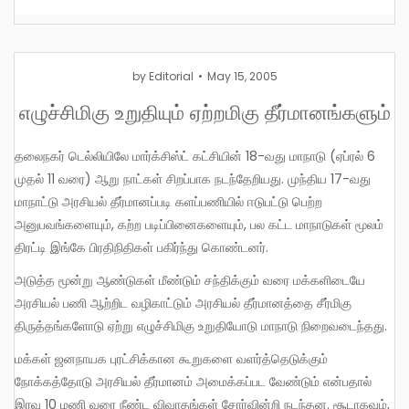
by
Editorial
May 15, 2005
எழுச்சிமிகு உறுதியும் ஏற்றமிகு தீர்மானங்களும்
தலைநகர் டெல்லியிலே மார்க்சிஸ்ட் கட்சியின் 18-வது மாநாடு (ஏப்ரல் 6
முதல் 11 வரை) ஆறு நாட்கள் சிறப்பாக நடந்தேறியது. முந்திய 17-வது
மாநாட்டு அரசியல் தீர்மானப்படி களப்பணியில் ஈடுபட்டு பெற்ற
அனுபவங்களையும், கற்ற படிப்பினைகளையும், பல கட்ட மாநாடுகள் மூலம்
திரட்டி இங்கே பிரதிநிதிகள் பகிர்ந்து கொண்டனர்.
அடுத்த மூன்று ஆண்டுகள் மீண்டும் சந்திக்கும் வரை மக்களிடையே
அரசியல் பணி ஆற்றிட வழிகாட்டும் அரசியல் தீர்மானத்தை சீர்மிகு
திருத்தங்களோடு ஏற்று எழுச்சிமிகு உறுதியோடு மாநாடு நிறைவடைந்தது.
மக்கள் ஜனநாயக புரட்சிக்கான கூறுகளை வளர்த்தெடுக்கும்
நோக்கத்தோடு அரசியல் தீர்மானம் அமைக்கப்பட வேண்டும் என்பதால்
இரவு 10 மணி வரை நீண்ட விவாதங்கள் சோர்வின்றி நடந்தன. சூடாகவும்,