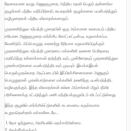
தேவையான நமது அணுகுமுறை; அந்நிய உதவி பெறும் தன்னார்வ
குழுக்கள் பற்றிய மதிப்பீடுகள்; சுயஉதவிக் குழுக்களை பயன்படுத்தும்
வழிமுறைகள் பற்றிய விவாதங்களாகும்.
முதலாளித்துவ உற்பத்தி முறையின் ஒரு அம்சமான உலகமயம் பற்றிய
சரியான அணுகுமுறை மார்க்சீய கோட்பாட்டின்படி உருவாக்கப்பட
வேண்டும்; அப்பொழுது; வரலாற்று ரீதியாக உருவாகியிருக்கும்
முதலாளித்துவ உற்பத்தி முறையை மக்களின் நலனை பெரிதளவு
பாதிப்பிற்கு உள்ளாக்காமல் தடுத்திடவும், முன்னேறவும் முதலாளித்துவ
முரண்பாடுகளை பயன்படுத்திடவும் முடியும். இயக்கஇயல்
பொருள்முதல்வாத அடிப்படையில் இப்பிரச்சினைகளை அணுகும்
பொழுதுதான் முரண்பாடுகளை மக்களின் நலனிற்கு பயன்படுத்திட
வழிவகுக்கும். இந்த விவாதங்கள் எல்லா அம்சங்கள் மீதும் தீவிர
பரிசீலனைக்கு உட்படுத்தும் பணி மத்தியக்குழுவிடம் விடப்பட்டுள்ளது.
இந்த சூழலில் மார்க்சிஸ்ட்டுகளின் கடமையை சுருக்கமாக
கூறுவதென்றால் மக்களிடையே…
தேச ஒற்றுமை, அரசியலில் மதச்சார்பின்மை.
நிலச்சீர்திருத்தம்