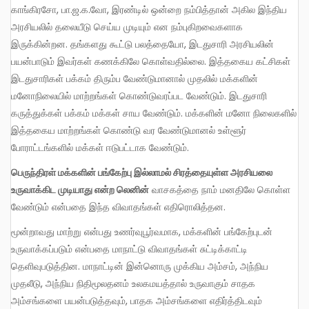
காங்கிரசோ, பா.ஜ.க.வோ, இரண்டில் ஒன்றை நம்பித்தான் அகில இந்திய
அரசியலில் தலையீடு செய்ய முடியும் என நம்புகிறவைகளாக
இருக்கின்றன. தங்களது கூட்டு பலத்தையோ, இடதுசாரி அரசியலின்
பயன்பாடும் இவர்கள் கணக்கிலே கொள்வதில்லை. இத்தகைய கட்சிகள்
இடதுசாரிகள் பக்கம் திரும்ப வேண்டுமானால் முதலில் மக்களின்
மனோநிலையில் மாற்றங்கள் கொண்டுவரப்பட வேண்டும். இடதுசாரி
கருத்துக்கள் பக்கம் மக்கள் சாய வேண்டும். மக்களின் மனோ நிலைகளில்
இத்தகைய மாற்றங்கள் கொண்டு வர வேண்டுமானல் உள்ளூர்
போராட்டங்களில் மக்கள் ஈடுபட்டாக வேண்டும்.
பெருந்திரள் மக்களின் பங்கேற்பு இல்லாமல் சிரத்தையுள்ள அரசியலை
உருவாக்கிட முடியாது என்ற லெனின்
வாசகத்தை நாம் மனதிலே கொள்ள
வேண்டும் என்பதை இந்த விவாதங்கள் எதிரொலித்தன.
மூன்றாவது மாற்று என்பது உணர்வுபூர்வமாக, மக்களின் பங்கேற்புடன்
உருவாக்கப்படும் என்பதை மாநாட்டு விவாதங்கள் சுட்டிக்காட்டி
தெளிவுபடுத்தின. மாநாட்டின் இன்னொரு முக்கிய அம்சம், அந்நிய
முதலீடு, அந்நிய நிதிமூலதனம் உலகமயத்தால் உருவாகும் சாதக
அம்சங்களை பயன்படுத்தவும், பாதக அம்சங்களை எதிர்த்திடவும்