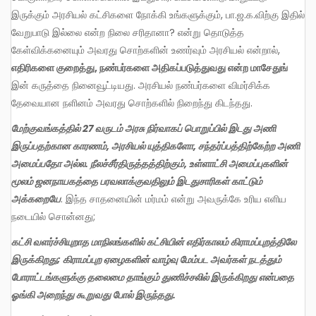
இருக்கும் அரசியல் கட்சிகளை நோக்கி உங்களுக்கும், பா.ஜ.க.விற்கு இதில்
வேறுபாடு இல்லை என்ற நிலை சரிதானா? என்று தொடுத்த
கேள்விக்கனையும் அவரது சொற்களின் உணர்வும் அரசியல் என்றால்,
எதிரிகளை குறைத்து
,
நண்பர்களை அதிகப்படுத்துவது என்ற மாசேதுங்
இன் கருத்தை நினைவூட்டியது. அரசியல் நண்பர்களை விமர்சிக்க
தேவையான நளினம் அவரது சொற்களில் நிறைந்து கிடந்தது.
மேற்குவங்கத்தில் 27 வருடம் அரசு நிர்வாகப் பொறுப்பில் இடது அணி
இருப்பதற்கான காரணம்
,
அரசியல் யுத்திகளோ
,
சந்தர்ப்பத்திற்கேற்ற அணி
அமைப்பதோ அல்ல. நீலச்சீர்திருத்தத்திற்கும்
,
உள்ளாட்சி அமைப்புகளின்
மூலம் ஜனநாயகத்தை பரவலாக்குவதிலும் இடதுசாரிகள் காட்டும்
அக்கறையே
. இந்த சாதனையின் மர்மம் என்று அவருக்கே உரிய எளிய
நடையில் சொன்னது;
கட்சி வளர்ச்சியுறாத மாநிலங்களில் கட்சியின் எதிர்காலம் கிராமப்புறத்திலே
இருக்கிறது
;
கிராமப்புற ஏழைகளின் வாழ்வு மேம்பட அவர்கள் நடத்தும்
போராட்டங்களுக்கு தலைமை தாங்கும் துணிச்சலில் இருக்கிறது என்பதை
ஓங்கி அறைந்து கூறுவது போல் இருந்தது.