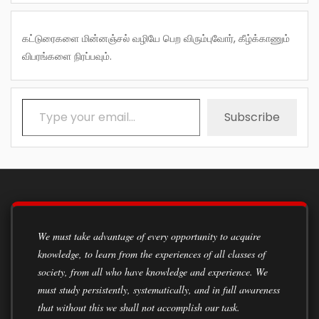
கட்டுரைகளை மின்னஞ்சல் வழியே பெற விரும்புவோர், கீழ்க்காணும்
விபரங்களை நிரப்பவும்.
Type your email…
Subscribe
We must take advantage of every opportunity to acquire
knowledge, to learn from the experiences of all classes of
society, from all who have knowledge and experience. We
must study persistently, systematically, and in full awareness
that without this we shall not accomplish our task.