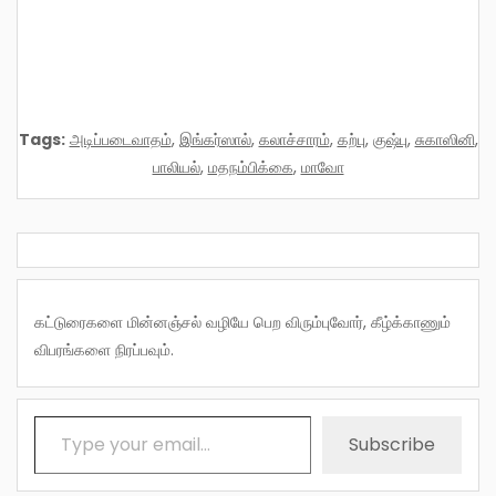
Tags:
அடிப்படைவாதம்
,
இங்கர்ஸால்
,
கலாச்சாரம்
,
கற்பு
,
குஷ்பு
,
சுகாஸினி
,
பாலியல்
,
மதநம்பிக்கை
,
மாவோ
கட்டுரைகளை மின்னஞ்சல் வழியே பெற விரும்புவோர், கீழ்க்காணும்
விபரங்களை நிரப்பவும்.
Type your email…
Subscribe