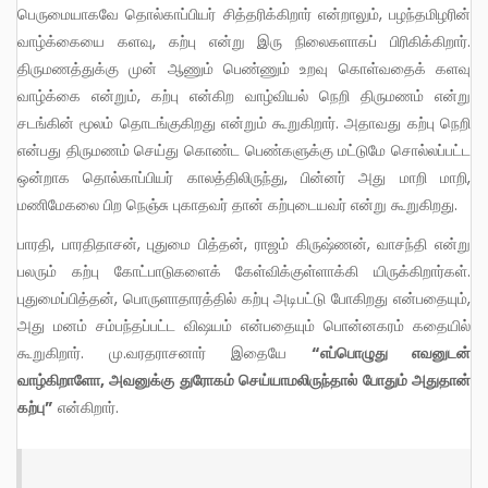
பெருமையாகவே தொல்காப்பியர் சித்தரிக்கிறார் என்றாலும், பழந்தமிழரின்
வாழ்க்கையை களவு, கற்பு என்று இரு நிலைகளாகப் பிரிகிக்கிறார்.
திருமணத்துக்கு முன் ஆணும் பெண்ணும் உறவு கொள்வதைக் களவு
வாழ்க்கை என்றும், கற்பு என்கிற வாழ்வியல் நெறி திருமணம் என்று
சடங்கின் மூலம் தொடங்குகிறது என்றும் கூறுகிறார். அதாவது கற்பு நெறி
என்பது திருமணம் செய்து கொண்ட பெண்களுக்கு மட்டுமே சொல்லப்பட்ட
ஒன்றாக தொல்காப்பியர் காலத்திலிருந்து, பின்னர் அது மாறி மாறி,
மணிமேகலை பிற நெஞ்சு புகாதவர் தான் கற்புடையவர் என்று கூறுகிறது.
பாரதி, பாரதிதாசன், புதுமை பித்தன், ராஜம் கிருஷ்ணன், வாசந்தி என்று
பலரும் கற்பு கோட்பாடுகளைக் கேள்விக்குள்ளாக்கி யிருக்கிறார்கள்.
புதுமைப்பித்தன், பொருளாதாரத்தில் கற்பு அடிபட்டு போகிறது என்பதையும்,
அது மனம் சம்பந்தப்பட்ட விஷயம் என்பதையும் பொன்னகரம் கதையில்
கூறுகிறார். மு.வரதராசனார் இதையே
“எப்பொழுது எவனுடன்
வாழ்கிறாளோ, அவனுக்கு துரோகம் செய்யாமலிருந்தால் போதும் அதுதான்
கற்பு”
என்கிறார்.