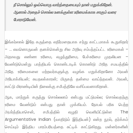
நீ சொல்லும் ஒவ்வொரு வார்த்தையையும் நான் மறுக்கிறேன்.
ஆனால் அதைச் சொல்ல உனக்குள்ள உரிமைக்காக சாகும் வரை
போராடுவேன்.
இங்கர்ஸால் இதே கருத்தை எதிர்மறையாக சற்று காட்டமாகக் கூறுகிறார்
– … எவனொருவன் தனக்கென்று சில அறிவு சம்பந்தப்பட்ட உரிமைகள் –
அதாவது எண்ண உரிமை, எழுத்துரிமை, பேச்சுரிமை முதலியன –
வேண்டுமென்று பாத்தியங் கொண்டாடிக் கொண்டு அதே சமயத்தில்
அதே உரிமைகளை மற்றவர்களுக்கு வழங்க மறுக்கிறானோ அவன்
அயோக்கியன்; சுயநலக்காரன்; மிருகத் தன்மை வாய்ந்தவன். அவன்,
காட்டு மிராண்டியின் நிலைக்கு சமீபத்திலே வசிப்பவனாகிறான்.
ஆக, மாற்றுக் கருத்து சொல்லலாம் என்பது மட்டுமல்ல; சொல்வதற்கு
உரிமை வேண்டும் என்பது தான் முக்கியம். நோபல் பரிசு பெற்ற
அமர்த்தியாசென், சமீபத்தில் எழுதி வெளியிட்டுள்ள The
Argumentative Indian (வாதிடும் இந்தியன்) என்ற நூல், தர்க்கம்
செய்யும் இந்திய பாரம்பரியத்தை சுட்டிக் காட்டுகிறது. மன்னர்களின்