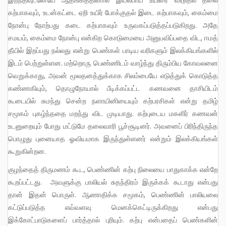
இறந்தவுடனேயே ஆதங்கத்தினால் இயல்பாய் உயிரை விடுதல் தலை
கற்பாகவும், உடன்கட்டை ஏறி உயிர் போக்குதல் இடை கற்பாகவும், கைம்மை
நோன்பு நோற்பது கடை கற்பாகவும் உருவகப்படுத்தப்படுகிறது. அதே
சமயம், கைம்மை நோன்பு என்கிற கொடுமையை அனுபவிப்பதை விட, ஈமத்
தீயில் இறப்பது நல்லது என்று பெண்கள் பாடிய வரிகளும் இலக்கியங்களில்
இடம் பெற்றுள்ளன. மற்றொரு பெண்ணிடம் வாழ்ந்து திரும்பிய கோவலனை
வெறுக்காது, அவன் மூலதனத்துக்காக சிலம்பையே எடுத்துக் கொடுத்த
கண்ணகியும், தொழுநோயால் பீடிக்கப்பட்ட கணவனை தாசியிடம்
கூடையில் சுமந்து சென்ற நளாயினியையும் கற்பரசிகள் என்று தமிழ்
சமூகம் புகழ்ந்ததை மறந்து விட முடியாது. கற்புடைய மகளிர் கணவன்
உடனுறையும் போது மட்டுமே தலைவாரி பூச்சூடினர். அவனைப் பிரிந்திருந்த
பொழுது புனையாத ஓவியமாக இருந்துள்ளனர் என்றும் இலக்கியங்கள்
கூறுகின்றன.
குழந்தைத் திருமணம் கூட, பெண்ணின் கற்பு நிலையை பாதுகாக்க என்றே
கூறப்பட்டது. அவளுக்கு பாலியல் சுதந்திரம் இருக்கக் கூடாது என்பது
தான் இதன் பொருள். ஆணாதிக்க சமூகம், பெண்ணின் பாலியலை
கட்டுப்படுத்த எவ்வளவு மெனக்கெட்டிருக்கிறது என்பது
இக்கோட்பாடுகளைப் பார்த்தால் புரியும். கற்பு என்பதைப் பெண்களின்