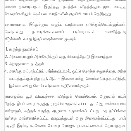
எல்லை தாண்டியதாக இருந்தது. நடத்திய விதத்திலும், முன் வைத்த
கோஷங்களிலும், அடிப்படைவாதிகளின் குரலின் சாயம் தெரிந்தது.
உதாரணமாக, இந்துத்துவ வகுப்பு வாதிகளை எடுத்துக்கொள்ளுங்கள்.
அவர்களது நடவடிக்கைகளைப் படிப்படியாகக் கவனித்தால்,
கீழ்க்கண்டவாறு இருப்பதைக்காண முடியும்.
கருத்துருவாக்கம்
அனைவராலும் அங்கீகரிக்கும் ஒரு விஷயத்தோடு இணைத்தல்
அராஜகமாக நடத்தல்
அதற்கு அப்பாற்பட்டுப் பார்க்கவிடாமல், ஒட்டு மொத்த சமூகத்தை, அந்த
வட்டத்துக்குள் நிறுத்தி, ஆம் – இல்லை என்று சொல்ல நிர்பந்தப்படுத்தி,
இல்லை என்று சொல்பவர்களை எதிரிகளாக்குதல்.
ராமஜென்ம பூமி விஷயத்தை எடுத்துக் கொள்வோம். அதுதான் ராமர்
பிறந்த இடம் என்ற கருத்து முதலில் உருவாக்கப்பட்டது. அது உண்மையல்ல
என்றாலும், அந்தக் கருத்து ஆழமாக உருவாக்கப் பட்டது. மத நம்பிக்கை
என்கிற அங்கீகரிக்கப்பட்ட விஷயத்துடன் அது இணைக்கப்பட்டது. பாபர்
மசூதி இடிப்பு, கரசேவை போன்ற அராஜக நடவடிக்கைகள் தொடர்ந்தன.