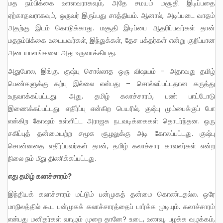
மத நம்பிக்கை உளளவராகவும், அதே சமயம் மசூதி இடிப்பதை
ஏற்காதவராகவும், ஒருவர் இருப்பது சாத்தியம். ஆனால், அடிப்படை வாதம்
அதற்கு இடம் கொடுக்காது. மசூதி இடிப்பை ஆதரிப்பவர்கள் தான்
மதநம்பிக்கை உடையவர்கள், இந்துக்கள், தேச பக்தர்கள் என்று குறிப்பான
அடையாளங்களை அது உருவாக்கியது.
அதுபோல, இங்கு, குஷ்பு சொல்லாத ஒரு விஷயம் – அதாவது தமிழ்
பெண்களுக்கு கற்பு இல்லை என்பது – சொல்லப்பட்டதான கருத்து
உருவாக்கப்பட்டது. அது, தமிழ் கலாச்சாரம், பண் பாட்டோடு
இணைக்கப்பட்டது. எதிர்ப்பு என்கிற பெயரில், குஷ்பு மும்பைக்குப் போ
என்கிற கோஷம் உள்ளிட்ட அராஜக நடவடிக்கைகள் தொடர்ந்தன. ஒரு
சகிப்புத் தன்மையற்ற சமூக சூழலுக்கு அடி கோலப்பட்டது. குஷ்பு
சொன்னதை எதிர்ப்பவர்கள் தான், தமிழ் கலாச்சார காவலர்கள் என்ற
நிலை நம் மீது திணிக்கப்பட்டது.
எது தமிழ் கலாச்சாரம்?
இந்தியக் கலாச்சாரம் மட்டும் பன்முகத் தன்மை கொண்டதல்ல. ஒரே
மாநிலத்தில் கூட பன்முகக் கலாச்சாரத்தைப் பார்க்க முடியும். கலாச்சாரம்
என்பது மனிதர்கள் வாழும் முறை தானே? உடை, உணவு, பழக்க வழக்கம்,