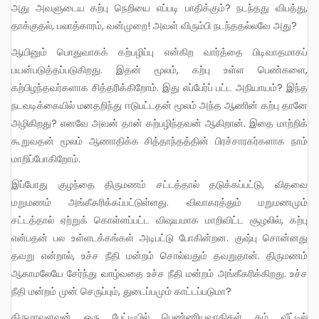
அது அவளுடைய கற்பு நெறியை எப்படி பாதிக்கும்? நடந்தது விபத்து,
தாக்குதல், பலாத்காரம், வன்முறை! அவள் விரும்பி நடந்ததல்லவே அது?
ஆயினும் பொதுவாகக் கற்பழிப்பு என்கிற வார்த்தை பிடிவாதமாகப்
பயன்படுத்தப்படுகிறது. இதன் மூலம், கற்பு உள்ள பெண்களை,
கற்பிழந்தவர்களாக சித்தரிக்கிறோம். இது எப்பேர்ப் பட்ட அநியாயம்? இந்த
நடவடிக்கையில் மனதறிந்து ஈடுபட்டதன் மூலம் அந்த ஆணின் கற்பு தானே
அழிகிறது? எனவே அவன் தான் கற்பழிந்தவன் ஆகிறான். இதை மாற்றிக்
கூறுவதன் மூலம் ஆணாதிக்க சித்தாந்தத்தின் பிரச்சாரகர்களாக நாம்
மாறிப்போகிறோம்.
இப்போது குழந்தை திருமணம் சட்டத்தால் தடுக்கப்பட்டு, விதவை
மறுமணம் அங்கீகரிக்கப்பட்டுள்ளது. விவாகரத்தும் மறுமணமும்
சட்டத்தால் ஏற்றுக் கொள்ளப்பட்ட விஷயமாக மாறிவிட்ட சூழலில், கற்பு
என்பதன் பல உள்ளடக்கங்கள் அடிபட்டு போகின்றன. குஷ்பு சொன்னது
தவறு என்றால், உச்ச நீதி மன்றம் சொல்வதும் தவறுதான். திருமணம்
ஆகாமலேயே சேர்ந்து வாழ்வதை உச்ச நீதி மன்றம் அங்கீகரிக்கிறது. உச்ச
நீதி மன்றம் முன் செருப்பும், துடைப்பமும் காட்டப்படுமா?
திருமாவளவன் ஒரு பேட்டியில் பெண்ணியவாதிகள் தம் வீட்டில்