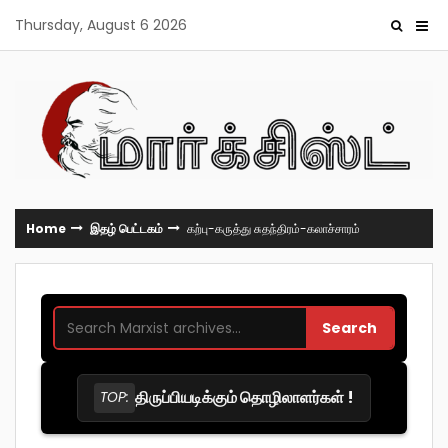
Skip
Thursday, August 6 2026
to
content
Home
இதழ் பெட்டகம்
கற்பு-கருத்து சுதந்திரம்-கலாச்சாரம்
Search
திருப்பியடிக்கும் தொழிலாளர்கள் !
TOP: