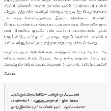
விருப்பம் இல்லாமல் கணவன் தாம்பத்ய உறவில் ஈடுபடுவதையும் பாலியல்
வல்லுறவு குற்றமாக்க வேண்டும் என்கிற வாதம், கடந்த 10 ஆண்டுகளாக
முன் வந்து கொண்டிருக்கிறது. இதுவும் பரிசீலிக்கப்பட வேண்டும்.
இப்படியாக, தவிர்க்கப்பட வேண்டிய நடவடிக்கைகளை விவாதத்தின் மூலம்
தான் நிர்ணயிக்க முடியுமே தவிர கலாச்சார காவலர்களாகிய கும்பல்
(ஆடி) சேர்ந்து தடுத்து விட முடியாது. அதுவும் செலக்டீவ் அம்னீஸியா
போல் பெண்ணுக்கு மட்டுமே உரித்தான விதிமுறையாக்கவும் கூடாது.
வாழ்வியல் சூழல் ஆரோக்கியமாக, சமத்துவக் கோட்பாடு அடிப்படையில்,
சகிப்புத் தன்மையோடு இருக்கும் போது மனித வாழ்வின் அகம், புறம்
அனைத்துமே ஆரோக்கியமாக இருக்கும். அவற்றை நோக்கிப் போகலாமே?
ஆதாரம்:
கற்பெனும் சிறையினிலே – கவிஞர் குடந்தையான்
பெண்ணியம் – அணுகு முறைகள் – இரா.பிரேமா
தமிழ் இலக்கியமும் பெண்ணியமும் – அரங்க மல்லிகா