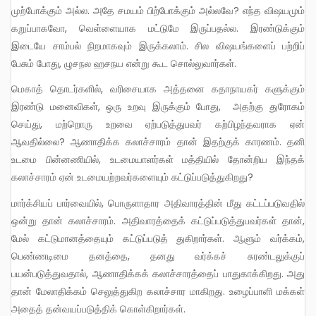
முற்போக்கும் அல்ல. அதே சமயம் பிற்போக்கும் அல்லவே? எந்த விஷயமும்
கறுப்பாகவோ, வெள்ளையாக மட்டுமே இருப்பதல்ல. இரண்டுக்கும்
இடையே சாம்பல் நிறமாகவும் இருக்கலாம். சில விஷயங்களைப் பற்றிப்
பேசும் போது, ழுசநல ஹசநய என்று கூட சொல்லுவார்கள்.
மெகாத் தொடர்களில், வரிசையாக அத்தனை கதாநாயகர் களுக்கும்
இரண்டு மனைவிகள், ஒரு உறவு இருக்கும் போது, அதற்கு துரோகம்
செய்து, மற்றொரு உறவை ஏற்படுத்துபவர் கற்பிழந்தவராக ஏன்
ஆவதில்லை? ஆணாதிக்க கலாச்சாரம் தான் இதற்குக் காரணம். தனி
உடமை பின்னணியில், உடமையாளர்கள் மத்தியில் தோன்றிய இந்தக்
கலாச்சாரம் ஏன் உடமையற்றவர்களையும் கட்டுப்படுத்துகிறது?
மார்க்சியப் பார்வையில், பொருளாதார அதிவாரத்தின் மீது கட்டப்படுவதில்
ஒன்று தான் கலாச்சாரம். அதிவாரத்தைக் கட்டுப்படுத்துபவர்கள் தான்,
மேல் கட்டுமானத்தையும் கட்டுப்படுத் துகிறார்கள். ஆளும் வர்க்கம்,
பெண்ணடிமை தனத்தை, தனது வர்க்கச் சுரண்டலுக்குப்
பயன்படுத்துவதால், ஆணாதிக்கக் கலாச்சாரத்தைப் பாதுகாக்கிறது. அது
தான் மேலாதிக்கம் செலுத்துகிற கலாச்சார மாகிறது. உழைப்பாளி மக்கள்
அதைத் தன்வயப்படுத்திக் கொள்கிறார்கள்.