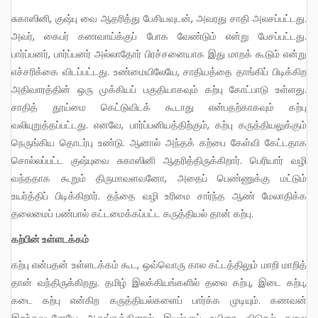
சுகாஸினி, குஷ்பு வை ஆதரித்து பேசியவுடன், அவரது சாதி அலசப்பட்டது.
அவர், கைபர் கணவாய்க்குப் போக வேண்டும் என்று பேசப்பட்டது.
பார்ப்பனர், பார்ப்பனர் அல்லாதோர் பிரச்சனையாக இது மாறக் கூடும் என்று
எச்சரிக்கை விடப்பட்டது. உண்மையிலேயே, சாதியத்தை தாங்கிப் பிடிக்கிற
அதிவாரத்தின் ஒரு முக்கியப் பகுதியாகவும் கற்பு கோட்பாடு உள்ளது.
சாதித் தூய்மை கெட்டுவிடக் கூடாது என்பதற்காகவும் கற்பு
வலியுறுத்தப்பட்டது. எனவே, பார்ப்பனியத்திற்கும், கற்பு கருத்தியலுக்கும்
நெருங்கிய தொடர்பு உண்டு. ஆனால் அந்தக் கற்பை கேள்வி கேட்டதாக
சொல்லப்பட்ட குஷ்புவை சுகாஸினி ஆதரித்திருக்கிறார். பெரியார் வழி
வந்ததாக கூறும் திருமாவளவனோ, அதைப் பெண்ணுக்கு மட்டும்
உயர்த்திப் பிடிக்கிறார். தந்தை வழி உரிமை சார்ந்த ஆண் மேலாதிக்க
தலைமைப் பண்பால் கட்டமைக்கப்பட்ட கருத்தியல் தான் கற்பு.
கற்பின் உள்ளடக்கம்
கற்பு என்பதன் உள்ளடக்கம் கூட, ஒவ்வொரு கால கட்டத்திலும் மாறி மாறித்
தான் வந்திருக்கிறது. தமிழ் இலக்கியங்களில் தலை கற்பு, இடை கற்பு,
கடை கற்பு என்கிற கருத்தியல்களைப் பார்க்க முடியும். கணவன்