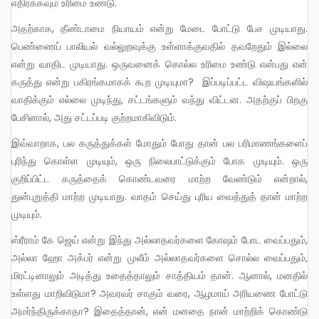
எதிர்க்கவும் உரிமை உண்டு.
அதற்காக, தீண்டாமை நியாயம் என்று மேடை போட்டு பேச முடியாது.
பெண்ணைப் பாலியல் வல்லுறவுக்கு உள்ளாக்குவதில் தவறேதும் இல்லை
என்று வாதிட முடியாது. ஒருவனைக் கொல்ல உரிமை உண்டு என்பது என்
கருத்து என்று பகிரங்கமாகக் கூற முடியுமா? இப்படிப்பட்ட விஷயங்களில்
வாதிக்கும் எல்லை முடிந்து, சட்டங்களும் வந்து விட்டன. அதற்குப் பிறகு
பேசினால், அது சட்டப்படி குற்றமாகிவிடும்.
இவ்வாறாக, பல கருத்துக்கள் மோதும் போது தான் பல பரிமாணங்களைப்
புரிந்து கொள்ள முடியும், ஒரு நிலைபாட்டுக்கும் போக முடியும். ஒரு
குறிப்பிட்ட கருத்தைக் கொண்டவரை மாற்ற வேண்டும் என்றால்,
துன்புறுத்தி மாற்ற முடியாது. வாதம் செய்து புரிய வைத்துத் தான் மாற்ற
முடியும்.
ஸ்ரீராம் கே ஜெய் என்று இந்து அல்லாதவர்களை கோஷம் போட வைப்பதும்,
அல்லா ஹோ அக்பர் என்று முலீம் அல்லாதவர்களை சொல்ல வைப்பதும்,
மிரட்டினாலும் அடித்து உதைத்தாலும் சாத்தியம் தான். ஆனால், மனதில்
உள்ளது மாறிவிடுமா? அவரவர் சாகும் வரை, ஆழமாய் அரியணை போட்டு
அமர்ந்திருக்காதா? இதைத்தான், என் மனதை நான் மாற்றிக் கொண்டு