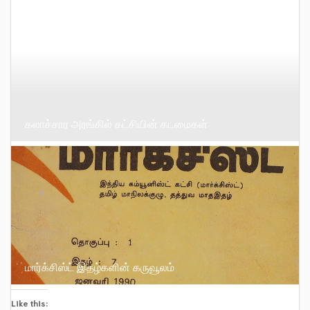
கலாச்சார அரங்கில் கட்சியின் கடமைகள்
மார்க்சிஸ்ட் இதழ்களின் கருவூலம்
Like this: