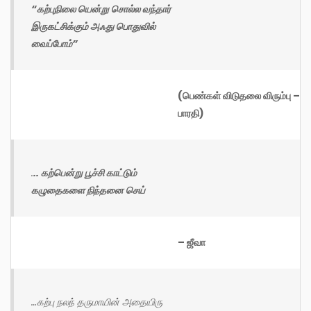
“கற்புநிலை யென்று சொல்ல வந்தார்
இருகட்சிக்கும் அஃது பொதுவில்
வைப்போம்”
(பெண்கள் விடுதலை விரும்பு –
பாரதி)
.
.. கற்பென்று பூச்சி காட்டும்
கழுதைகளை நிந்தனை செய்
– ஜீவா
…கற்பு நலந் தருமாயின் அதையிரு