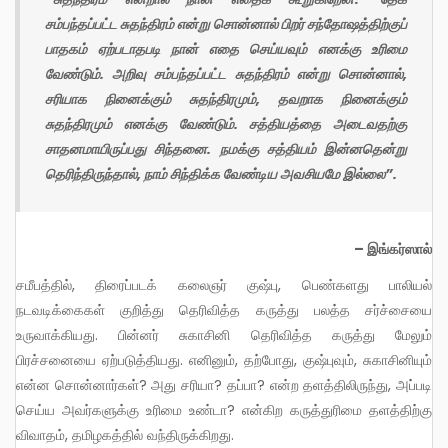
சம்பந்தப்பட்ட சுதந்திரம் என்று சொன்னால் பிறர் சந்தோஷத்திற்குப்
பாதகம் ஏற்படாதபடி நான் எதை செய்யவும் எனக்கு உரிமை
வேண்டும். அறிவு சம்பந்தப்பட்ட சுதந்திரம் என்று சொன்னால்,
சரியாக நினைக்கும் சுதந்திரமும், தவறாக நினைக்கும்
சுதந்திரமும் எனக்கு வேண்டும். சத்தியத்தை அடைவதற்கு
சாதனமாயிருப்பது சிந்தனை. நமக்கு சத்தியம் இன்னதென்று
தெரிந்திருந்தால், நாம் சிந்திக்க வேண்டிய அவசியமே இல்லை”.
– இங்கர்ஸால்
சமீபத்தில், திரைப்படக் கலைஞர் குஷ்பு, பெண்களது பாலியல்
நடவடிக்கைகள் குறித்து தெரிவித்த கருத்து பலத்த சர்ச்சையை
உருவாக்கியது. பின்னர் சுகாசினி தெரிவித்த கருத்து மேலும்
பிரச்சனையை ஏற்படுத்தியது. எனினும், தற்போது, குஷ்புவும், சுகாசினியும்
என்ன சொன்னார்கள்? அது சரியா? தப்பா? என்ற தளத்திலிருந்து, அப்படி
செய்ய அவர்களுக்கு உரிமை உண்டா? என்கிற கருத்துரிமை தளத்திற்கு
விவாதம், தமிழகத்தில் வந்திருக்கிறது.