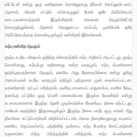
விட்டேன் என்று ஒரு மனிதனை சொல்லுமாறு நீங்கள் செய்துவிடலாம்.
ஆனால், அவன் மட்டும் எப்பொழுதும் போல் ஒரே அபிப்பிராயம்
உடையவனாகத்தான் இருக்கிறான். அவனை நெருப்பிலிட்டு
கொளுத்துங்கள், ஆனால் அவனுடைய சாம்பல், முன்போல் ஒரே
அபிப்பிராயத்தை கொண்டிருக்கும் என்கிறார் இங்கர்ஸால்.
கற்பு என்கிற ஆயுதம்
குஷ்பு கூறிய விஷயம் குறித்த விவாதத்தில் கற்பு அதிகம் அடிபட்டது. குஷ்பு
சொன்னது, கற்புக்கு எதிரானது என்ற வாதமும், கற்பு பெண்ணை
ஒடுக்குவதற்கான ஆயுதம், எனவே அது தேவையில்லை என்று ஓரிரு
அமைப்புகள் கூறிய வாதமும் எதிரும் புதிருமாக முன் வைக்கப்பட்டன.
வரலாற்றைப் புரட்டிப் பார்த்தால், தனியுடமையைப் பாதுகாக்க, வாரிசு தேடி,
தனக்கு மட்டுமே ஒரு பெண் மனைவியாக இருக்க வேண்டும் என்று
உடமையாளனாக இருந்த ஆண் முடிவெடுக்க வேண்டிய நிலை ஏற்பட்டது.
பாலியல் சுதந்திரம் இருபாலருக்கும் இருந்த நிலை மாறி, ஒரு சாரார் மீது
திடீரென கட்டுப்பாடுகள் விதிக்கப்பட்டால், அவை நிறைவேறுவது கடினம்.
எனவே, தெய்வாம்சம், பத்தினித் தன்மை, கற்பு போன்ற கோட்பாடுகள்
உருவாயின. அந்த அர்த்தத்தில் பார்த்தால், கற்பு பெண்ணை