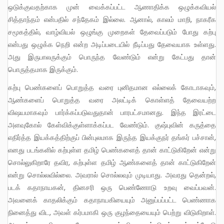
ஒடுக்குவதற்காக முன் வைக்கப்பட்ட ஆணாதிக்க ஒழுக்கவியல்
சித்தாந்தம் என்பதில் சந்தேகம் இல்லை. ஆனால், காலம் மாறி, நாகரீக
சமூகத்தில், வாழ்வியல் ஒழுங்கு முறைகள் தேவைப்படும் போது கற்பு
என்பது ஒழுக்க நெறி என்ற அடிப்படையில் நீடிப்பது தேவையாக உள்ளது.
அது இருபாலருக்கும் பொருந்த வேண்டும் என்று கேட்பது தான்
பொருத்தமாக இருக்கும்.
கற்பு பெண்களைப் பொறுத்த வரை புனிதமான எல்லைக் கோடாகவும்,
ஆண்களைப் பொறுத்த வரை அலட்டிக் கொள்ளத் தேவையற்ற
விஷயமாகவும் பார்க்கப்படுவதுதான் பாரபட்சமானது. இந்த இரட்டை
அளவுகோல் கேள்விக்குள்ளாக்கப்பட வேண்டும். குஷ்புவின் கருத்தை
எதிர்த்த இயக்கத்திற்குப் பின்புலமாக இருந்த இயக்குநர் தங்கர் பச்சான்,
எனது படங்களில் கற்புள்ள தமிழ் பெண்களைத் தான் காட்டுகிறேன் என்று
சொல்லுகிறாரே தவிர, கற்புள்ள தமிழ் ஆண்களைத் தான் காட்டுகிறேன்
என்று சொல்லவில்லை. அவரால் சொல்லவும் முடியாது. அவரது தென்றல்,
படக் கதாநாயகன், தினசரி ஒரு பெண்ணோடு உறவு வைப்பவன்.
அவனைக் காதலிக்கும் கதாநாயகியையும் அனுப்பப்பட்ட பெண்ணாக
நினைத்து விட, அவள் கர்பமாகி ஒரு குழந்தையையும் பெற்று விடுகிறாள்.