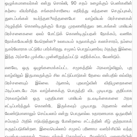
ஒழுக்கமானவர்கள் என்று சொல்லி, 90 சதம் உழைக்கும் பெண்களின்
கற்பை விமர்சித்த சங்கராச்சாரியை எதிர்த்து எத்தனை செருப்புகள்,
துடைப்பங்கள் உயர்ந்தன?எத்தனையோ வாழ்வியல் பிரச்சனைகள்
அழுத்திக் கொண்டிருக்கும் போது முதலாளித்துவ ஊடகங்கள் பாலியல்
பிரச்சனைகளை ஏலம் போட்டுக் கொண்டிருப்பதன் நோக்கம், வணிக
நோக்கமேயன்றி வேறென்ன? உலகமயம் உருவாக்கும் கலாச்சாரம், நம்மை
நுகர்வோராக மட்டுமே பார்க்கிறது. சமூகப் பொறுப்புணர்வு அதற்கு இல்லை.
இந்த அம்சமே முக்கிய முன்னிறுத்தப்பட்டு எதிர்க்கப்பட வேண்டும்.
எனவே, ஒரு ஒழுங்கமைக்கப்பட்ட சமூகத்தில் அகவாழ்விலும், புற
வாழ்விலும் இருபாலருக்கும் சில கட்டுப்பாடுகள் தேவை என்பதில் எவ்வித
பிரச்சனையும் இல்லை. ஆனால், புறவாழ்வின் விதிமுறைகளை
அடிப்படையே அக வாழ்க்கைக்கு பொருத்தி விட முடியாது. குறிப்பாக
அகவாழ்வின் ஒரு பகுதியான பாலியல் நடவடிக்கைகளை அரசு
எட்டிப்பார்த்துக் கொண்டே இருக்கவும் முடியாது. அதனால் என்ன
வேண்டுமானாலும் செய்யலாம் என்று பொருளல்ல. உதாரணமாக ஒருவரின்
சம்மதம் அதில் ஈடுபடுத்துவது போன்றவை சட்டத்தின் கீழ் குற்றமாகக்
கருதப்படுகின்றன. இவையெல்லாம் சமூகப் பரிணாம வளர்ச்சியில் வந்த
ஒழுங்குமுறைகள். அவை ஏற்றுக் கொள்ளப்பட வேண்டும். மனைவியின்