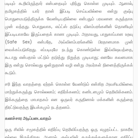
படியும் கூறியிருந்தார் என்பதையும் புரிந்து கொள்ள முடியும். ஆனால்,
தமிழகத்தில் யார் தான் இப்படி செய்யவில்லை என்று குஷ்பு
பொதுமைபடுத்திருக்க வேண்டியதில்லை என்பதும் பரவலான கருத்தாக
முன் வந்தது. பொதுவாக, எய்ட்ஸ் தடுப்பு விளம்பரங்களின் தொனியும்
இப்படியாகவே இருப்பதைக் காண முடியும். அதாவது, பாதுகாப்பான உறவு
(Safe Sex) என்பதே, அவ்விளம்பரங்களில் பிரதானமாக முன்
வைக்கப்படுகிறது. எப்படியுமே நடந்து கொண்டுள்ள இவ்விஷயத்தை,
கூடாது என்பதால் மட்டும் தடுத்து நிறுத்த முடியாது; எனவே கவனமாக
இரு என்று சொல்வது ஒன்றுதான் வழி என்று அவர்கள் நினைத்திருக்கக்
கூடும்.
சரி இந்த வாதத்தை ஏற்றக் கொள்ள வேண்டும் என்கிற அவசியமில்லை.
மாற்றுக்கருத்து சொல்லலாம்; எதிர்க்கலாம்; கண்டனமும் தெரிவிக்கலாம்.
இக்கருத்தை மாபாதகம் என ஒருவர் கருதினால் மக்களின் கருத்தை
திரட்டுவதற்கு இயக்கமும் நடத்தலாம்.
கலாச்சார அடிப்படைவாதம்
ஒரு சிவில் சமூகத்தில் எதிர்ப்பு தெரிவிப்பதற்கு ஒரு எழுதப்பட்ட நாகரீக
எல்லை இருக்கிறது. ஆனால், குஷ்புவின் கருத்துக்களுக்கான எதிர்ப்பு