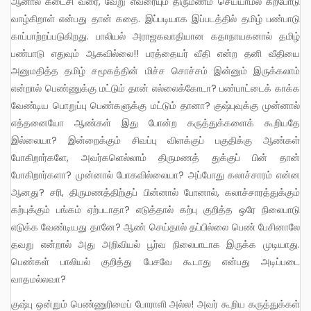
ஆனால் கடைசி வரை, வேறு எவரையும் திருமணம் செய்யாமல் கற்போடு
வாழ்கிறாள் என்பது தான் கதை. இப்படியாக இப்படத்தில் தமிழ் பண்பாடு
காப்பாற்றப்படுகிறது. பாலியல் அராஜகவாதியான கதாநாயகனால் தமிழ்
பண்பாடு எதுவும் ஆகவில்லை!! பரத்தையர் வீதி என்ற தனி வீதியை
அனுமதித்த தமிழ் சமூகத்தின் மிச்ச சொச்சம் இன்னும் இருக்கலாம்
என்றால் பெண்ணுக்கு மட்டும் தான் எல்லைக்கோடா? பண்பாட்டைக் காக்க
வேண்டிய பொறுப்பு பெண்களுக்கு மட்டும் தானா? குஷ்புவுக்கு முன்னால்
எத்தனையோ ஆண்கள் இது போன்ற கருத்துக்களைக் கூறியதே
இல்லையா? இன்றைக்கும் சிவப்பு விளக்குப் பகுதிக்கு ஆண்கள்
போகிறார்களே, அவர்களெல்லாம் திருமணத் துக்குப் பின் தான்
போகிறார்களா? முன்னால் போகவில்லையா? அப்போது கலாச்சாரம் என்ன
ஆனது? சரி, திருமணத்திற்குப் பின்னால் போனால், கலாச்சாரத்துக்கும்
கற்புக்கும் பங்கம் ஏற்படாதா? எடுத்தால் கற்பு குறித்த ஒரே நிலைபாடு
எடுக்க வேண்டியது தானே? ஆண் செய்தால் தப்பில்லை பெண் பேசினாலே
தவறு என்றால் அது அறிவியல் பூர்வ நிலைபாடாக இருக்க முடியாது.
பெண்கள் பாலியல் குறித்து பேசவே கூடாது என்பது அடிப்படை
வாதமல்லவா?
குஷ்பு ஒன்றும் பெண்ணுரிமைப் போராளி அல்ல! அவர் கூறிய கருத்துக்கள்