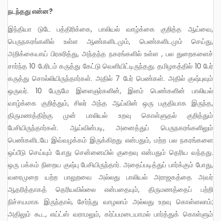
நடந்தது என்ன?
இந்தியா டுடே பத்திரிக்கை, பாலியல் வாழ்க்கை குறித்த ஆய்வை,
பெருநகரங்களில் உள்ள ஆண்களிடமும், பெண்களிடமும் செய்து,
அறிக்கையாய் பிரசுரித்து, அந்தந்த நகரங்களில் உள்ள , பல துறைகளைச்
சார்ந்த 10 பேரிடம் கருத்து கேட்டு வெளியிட்டிருந்தது. தமிழகத்தில் 10 பேர்
கருத்து சொல்லியிருந்தார்கள். அதில் 7 பேர் பெண்கள். அதில் குஷ்புவும்
ஒருவர். 10 பேருமே இளைஞர்களின், இளம் பெண்களின் பாலியல்
வாழ்க்கை குறித்தும், சிலர் அந்த ஆய்வின் ஒரு பகுதியாக இருந்த,
திருமணத்திற்கு முன் பாலியல் உறவு கொள்ளுதல் குறித்தும்
பேசியிருந்தார்கள். ஆய்வின்படி, அனைத்துப் பெருநகரங்களிலும்
பெண்களிடயே இவ்வழக்கம் இருக்கிறது என்பதும், மற்ற பல நகரங்களை
ஒப்பீடு செய்யும் போது சென்னையில் குறைவு என்பதும் தெரிய வந்தது.
ஒரு பக்கம் நிறைய குஷ்பு பேசியிருந்தார். அதைப்படித்துப் பார்க்கும் போது,
வரைமுறை யற்ற பாலுறவை அல்லது பாலியல் அராஜகத்தை அவர்
ஆதரித்தாகத் தெரியவில்லை என்பதையும், திருமணத்தைப் பற்றி
நிச்சயமாக இருந்தால், சேர்ந்து வாழலாம் அல்லது உறவு கொள்ளலாம்;
அதிலும் கூட, எய்ட்ஸ் வராமலும், கர்ப்பமடையாமல் பார்த்துக் கொள்ளும்