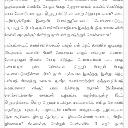
குழந்தைகள் வெளியே போகும் போது ஆணுறையைக் கையில் கொடுத்து
எப்படி வேண்டுமானாலும் இருந்து விட்டு வா என்று அனுப்புவார்களா? எனக்
கூறியிருக்கிறார். இதைவிட பெண்ணுரிமையைக் கொச்சைப்படுத்த
முடியாது. பெரியார் ஒரு பெண்ணியவாதியாக இருந்தார். திருமாவளவனின்
கேள்வி அவருக்கும் சேர்த்து தான் என்று எடுத்துக் கொள்ளலாமா?
பண்பாட்டையும் கலாச்சாரத்தையும் யாரும் யார் மீதும் திணிக்க முடியாது.
அவற்றைக் காக்கிற போலீ வேலையை யாரும் எடுத்துக் கொள்ள
வேண்டியதும் இல்லை. அப்படி எடுத்துக் கொள்பவர்கள் கூட, நமது
பண்பாட்டின் நல்ல அம்சங்கள் நீர்த்துப் போகும் போது
கவலைப்படுவதில்லை. பரிசம் தான் பழக்கமாக இருந்தது. இன்று, அந்த
பண்பாடு சிதைந்து, உலகமய நுகர்வு கலாச்சாரத்தின் ஒத்துழைப்போடு
வரதட்சணை எங்கும் பரவி நிற்கிறது. ஆனால் இவர்களது
சொல்லாடல்களில் கணவன் வழிபாட்டு கருத்தியலுக்கு இடம்
இருந்ததில்லை. இன்று அதுவும் சமகிருத மயமாக்கலில் சரிந்து கொண்டு
வருகிறது. பழந்தமிழ் சமூகத்தில் பாலியல் வல்லுறவுக்கு குழந்தைகள்
ஆளானதில்லை. இன்று ஆகிறார்கள். இவையெல்லாம் கலாச்சார சீரழிவு
இல்லையா? வேலைக்கு செல்லும் பெண்களில் 10 சதம் தான்