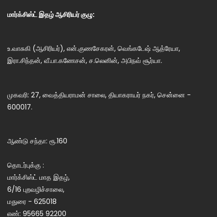
மார்க்சிஸ்ட் இதழ் ஆசிரியர் குழு:
உ.வாசுகி (ஆசிரியர்), என்.குணசேகரன், வெங்கடேஷ் ஆத்ரேயா,
இரா.சிந்தன், வீ.பா.கணேசன், ச.லெனின், அபிநவ் சூர்யா.
முகவரி: 27, வைத்தியராமன் சாலை, தியாகராயர் நகர், சென்னை -
600017.
ஆண்டு சந்தா: ரூ.160
தொடர்புக்கு :
மார்க்சிஸ்ட் மாத இதழ்,
6/16 புறவழிச்சாலை,
மதுரை - 625018
எண்: 95665 92200