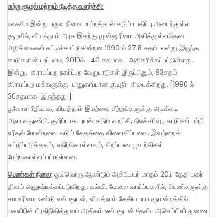
சுற்றுசூழல் மற்றும் நீடித்த வளர்ச்சி:
உலகமே இன்று பருவ நிலை மாற்றத்தால் கடும் பாதிப்பு அடைந்துள்ள
சூழலில், வியத்நாம் அரசு இதற்கு முன்னுரிமை அளித்துள்ளதென
அறிக்கைகள் சுட்டிக்காட்டுகின்றன.1990 ல் 27.8 சதம் என்று இருந்த
காடுகளின் பரப்பளவு 2010ல் 40 சதமாக அதிகரிக்கப்பட்டுள்ளது.
இன்று, கிராமப்புற நகர்ப்புற வேறுபாடுகள் இருப்பினும், 83சதம்
கிராமப்புற மக்களுக்கு பாதுகாப்பான குடிநீர் கிடைக்கிறது. [1990 ல்
30சதமாக இருந்தது ]
பூகோள ரீதியாக, வியத்நாம் இயற்கை சீற்றங்களுக்கு அடிக்கடி
ஆளாவதுண்டு. குறிப்பாக, புயல், கடும் வறட்சி, நிலச்சரிவு , காடுகள் பற்றி
எரிதல் போன்றவை கடும் சேதத்தை விளைவிப்பவை. இவற்றைக்
கட்டுப்படுத்தவும், எதிர்கொள்ளவும், சிறப்பான முயற்சிகள்
மேற்கொள்ளப்பட்டுள்ளன.
பெண்கள் நிலை
: ஒவ்வொரு ஆண்டும் அக்டோபர் மாதம் 20ம் தேதி மகர்
தினம் அனுஷ்டிக்கப்படுகிறது. கல்வி, வேலை வாய்ப்புகளில், பெண்களுக்கு
சம உரிமை உண்டு என்பதுடன், வியத்நாம் தேசிய பாராளுமன்றத்தில்
மகளிரின் பிரதிநிதித்துவம் அதிகம் என்பதுடன் தேசீய அசெம்பிளி துணை