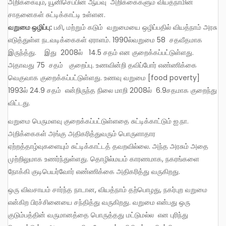
அறிக்கையும், யூனிசெப்பின் ஆய்வு அறிக்கைகளும் வியத்நாமின்
சாதனைகள் சுட்டிக்காட்டி உள்ளன.
வறுமை ஒழிப்பு:
பசி, மற்றும் கடும் வறுமையை ஒழிப்பதில் வியத்நாம் அரசு
எடுத்துள்ள நடவடிக்கைகள் ஏராளம். 1990ல்வறுமை 58 சதவீதமாக
இருந்த்து. இது 2008ல் 14.5 சதம் என குறைக்கப்பட்டுள்ளது.
அதாவது 75 சதம் குறைப்பு. உணவின்றி தவிப்போர் எண்ணிக்கை
வெகுவாக குறைக்கப்பட்டுள்ளது. உணவு வறுமை [food poverty]
1993ல் 24.9 சதம் என்றிருந்த நிலை மாறி 2008ல் 6.9சதமாக குறைந்து
விட்டது.
வறுமை பெருமளவு குறைக்கப்பட்டுள்ளதை சுட்டிக்காட்டும் ஐ.நா.
அறிக்கைகள் அங்கு அதிகரித்துவரும் பொருளாதார
ஏற்றத்தாழ்வுகளையும் சுட்டிக்காட்டத் தவறவில்லை. அந்த அரசும் அதை
முற்றிலுமாக உணர்ந்துள்ளது. தொழில்மயம் காரணமாக, நகரங்களை
நோக்கி குடிபெயர்வோர் எண்ணிக்கை அதிகரித்து வருகிறது.
ஒரு விவசாயம் சார்ந்த நாடான, வியத்நாம் தற்பொழது, நகர்புற வறுமை
என்கிற பிரச்சினையை சந்தித்து வருகிறது. வறுமை என்பது ஒரு
குடும்பத்தின் வருமானத்தை பொருத்தது மட்டுமல்ல என புரிந்து