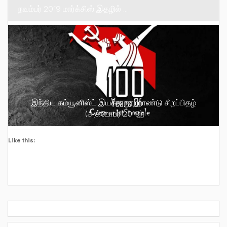
நவம்பர் 2019 மார்க்சிஸ் இதழில் …
இந்திய கம்யூனிஸ்ட் இயக்க நூற்றாண்டு சிறப்பிதழ்
(அக்டோபர் 2019)
Like this: