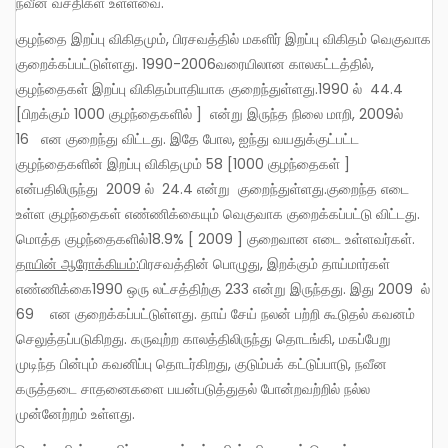
நவீன வசதிகள் உள்ளவை.
குழந்தை இறப்பு விகிதமும், பிரசவத்தில் மகளிர் இறப்பு விகிதம் வெகுவாக
குறைக்கப்பட்டுள்ளது. 1990-2006வரையிலான காலகட்டத்தில்,
குழந்தைகள் இறப்பு விகிதம்பாதியாக குறைந்துள்ளது.1990 ல் 44.4
[பிறக்கும் 1000 குழந்தைகளில் ] என்று இருந்த நிலை மாறி, 2009ல்
16 என குறைந்து விட்டது. இதே போல, ஐந்து வயதுக்குட்பட்ட
குழந்தைகளின் இறப்பு விகிதமும் 58 [1000 குழந்தைகள் ]
என்பதிலிருந்து 2009 ல் 24.4 என்று குறைந்துள்ளது.குறைந்த எடை
உள்ள குழந்தைகள் எண்ணிக்கையும் வெகுவாக குறைக்கப்பட்டு விட்டது.
மொத்த குழந்தைகளில்18.9% [ 2009 ] குறைவான எடை உள்ளவர்கள்.
தாயின் ஆரோக்கியம்:
பிரசவத்தின் பொழுது, இறக்கும் தாய்மார்கள்
எண்ணிக்கை1990 ஒரு லட்சத்திற்கு 233 என்று இருந்தது. இது 2009 ல்
69 என குறைக்கப்பட்டுள்ளது. தாய் சேய் நலன் பற்றி கூடுதல் கவனம்
செலுத்தப்படுகிறது. கருவுற்ற காலத்திலிருந்து தொடங்கி, மகப்பேறு
முடிந்த பின்பும் கவனிப்பு தொடர்கிறது, குடும்பக் கட்டுப்பாடு, நவீன
கருத்தடை சாதனைகளை பயன்படுத்துதல் போன்றவற்றில் நல்ல
முன்னேற்றம் உள்ளது.