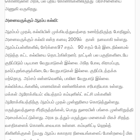
கொண்டுள்ள அரசு, பல புதிய கோணங்களிலிருந்து பிரச்சினையை
அணுகி வருகிறது.
அனைவருக்கும் ஆரம்ப கல்வி:
ஆரம்பம் முதல், கல்வியின் முக்கியத்துவத்தை உணர்ந்திருந்த போதிலும்,
அனைவருக்கும் கல்வி என்ற கனவு 2009ல் தான் நனவாகி உள்ளது.
ஆரம்பப்பள்ளிகளில், சேர்க்கை97 சதம். 90 சதம் பேர் இடைநில்லாமல்
அடுத்த கட்ட கல்வியை தொடர்கின்றனர். நாட்டின் பல பகுதிகளிடையே
குறிப்பிடும் படியான வேறுபாடுகள் இல்லை. அதே போல, கிராமப்புற,
நகர்ப்புறங்களுக்கிடையே வேறுபாடுகள் இல்லை. குறிப்பிடத்தக்க
மற்றொரு அம்சம் என்னவெனில், பாலின வேறுபாடு இல்லை.
கல்விக்கூடங்களில், மாணவிகள் எண்ணிக்கை சரிபாதியாக உள்ளது.
மக்கள் ஆரோக்கியம்: வியத்நாம் கம்யுனிஸ்ட் கட்சி மக்களின்
ஆரோக்கியத்திற்கு ஆரம்பம் முதல் முன்னுரிமை கொடுத்துள்ளது.
மருத்துவத்துறை சீர்திருத்தங்கள், பொது துரையின் பங்கை முன்னிறுத்தி
அமைக்கப்பட்டுள்ளது. அரசு நடத்தும் மருத்துவ மனைகள் மிகச் சிறந்த
வசதிகளைக் கொண்டவையாக உள்ளன. கம்யுனிட்டி ஹெல்த்
கிளினிக்குகள் [நமது ஆரம்ப சுகாதார நிலையங்களைப் போன்றவை] மிக