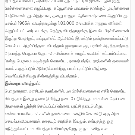
ஐம்பதுகளிலேயே , அமெரிக்கா வியத்நாம் நாட்டில் மூக்கை நுழைத்து
பிரச்சினைகளை எழுப்பியது. கம்யூனிசம் பரவாமல் தடுக்கும் முயற்சிகளை
மேற்கொண்டது. அதற்காக, தனது ராணுவ ஆலோசகர்களை அனுப்பியது.
டிசம்பர் 1965ல் வியத்நாமுக்கு 1,83,000 அமெரிக்க ராணுவ வீரர்கள்
அனுப்பப் பட்டனர். வடக்கு, தெற்கு வியத்நாமுக்கு இடையே பிரச்சினைகள்
இருந்த போதிலும், கம்யூனிஸ்ட் ஆட்சியில் இரண்டும் ஒன்றிணைக்கப்பட்டு
செயல் பட ஆரம்பித்தன. வியத்நாம் ஜனநாயக குடியரசின் அடித்தளத்தை
அமைத்த பெருமை ஹோ -சி-மின்னைச் சாரும். உலகின்’ சட்டாம்பிள்ளை
‘என்று பெருமை அடித்துக் கொண்ட , ஏகாதிபத்திய நாடுகளின் தலைவன்
எனக் கருதப்படும் அமெரிக்காவிற்கு பாடம் புகட்டும் வீரத்தை
வெளிப்படுத்தியது சின்னஞ்சிறு வியத்நாம் .
இன்றைய
வியத்நா
ம்:
பொருளாதார, அரசியல் தளங்களில், பல பிரச்சினைகளை எதிர் கொண்ட
வியத்நாம் இன்று தலை நிமிர்ந்து நடை போடுகிறது. மக்களின் அடிப்படை
தேவைகள் பூர்த்தி செய்யப்பட்டுள்ளன. புரட்சி நடைபெற்று,
உண்மையாகவே, மக்களின் நலன்களை மனதில் கொண்டு ஒரு அரசு
செயல்படுமேயானால், எதையும் சாதிக்க இயலும், என்பதற்கு ஒரு
எடுத்துக்காட்டாக வியத்நாம் விளங்குகிறது. ஐ.நா. மனித வள