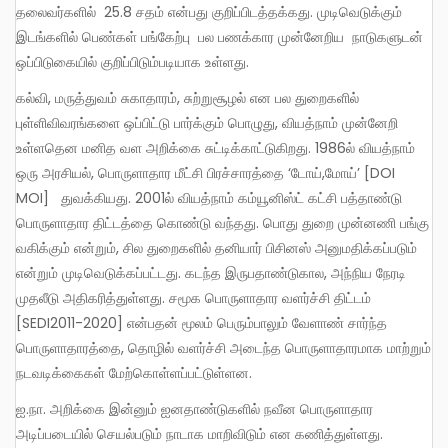
தலைவர்களில் 25.8 சதம் என்பது குறிப்பிடத்தக்கது. முடிவெடுக்கும்
இடங்களில் பெண்கள் பங்கேற்பு பல பணக்கார முன்னேறிய நாடுகளுடன்
ஒப்பிடுகையில் குறிப்பிடும்படியாக உள்ளது.
கல்வி, மருத்துவம் சுகாதாரம், சுற்றுசூழல் என பல துறைகளில்
புள்ளிவிவரங்களை ஒப்பிட்டு பார்க்கும் பொழுது, வியத்நாம் முன்னேறி
உள்ளதென மனித வள அறிக்கை சுட்டிக்காட்டுகிறது. 1986ல் வியத்நாம்
ஒரு அரசியல், பொருளாதார மீட்சி பிரச்சாரத்தை ‘டோய்,மோய்’ [DOI
MOI] துவக்கியது. 2001ல் வியத்நாம் கம்யூனிஸ்ட் கட்சி பத்தாண்டு
பொருளாதார திட்டத்தை கொண்டு வந்தது. பொது துறை முன்னணி பங்கு
வகிக்கும் என்றும், சில துறைகளில் தனியார் பிசினஸ் அனுமதிக்கப்படும்
என்றும் முடிவெடுக்கப்பட்டது. கடந்த இருபதாண்டுகால, அந்நிய நேரடி
முதலீடு அதிகரித்துள்ளது. சமூக பொருளாதார வளர்ச்சி திட்டம்
[SEDI2011-2020] என்பதன் மூலம் பெரும்பாலும் வேளாண் சார்ந்த
பொருளாதாரத்தை, தொழில் வளர்ச்சி அடைந்த பொருளாதாரமாக மாற்றும்
நடவடிக்கைகள் மேற்கொள்ளப்பட்டுள்ளன.
ஐ.நா. அறிக்கை இன்னும் ஐனதாண்டுகளில் நவீன பொருளாதார
அடிப்படையில் செயல்படும் நாடாக மாறிவிடும் என கணித்துள்ளது.