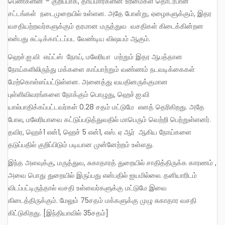
பெண்களின் – குறிப்பாக, தாய்மார்களின் உரிமைகள் தொடர்பான
சட்டங்கள் நடைமுறையில் உள்ளன. அதே போன்று, ஏழைகளுக்கும், இதர
வசதியற்றவர்களுக்கும் தரமான மருத்துவ வசதிகள் கிடைக்கின்றன
என்பது சுட்டிக்காட்டப்பட வேண்டிய விஷயம் ஆகும்.
ஹெச்.ஐ.வி எய்ட்ஸ் நோய், மலேரியா மற்றும் இதர ஆபத்தான
நோய்களிலிருந்து மக்களை காப்பாற்றும் வண்ணம் நடவடிக்கைகள்
மேற்கொள்ளப்பட்டுள்ளன. அனைத்து வயதினருக்குமான
புள்ளிவிவரங்களை நோக்கும் பொழுது, ஹெச்.ஐ.வி
யால்பாதிக்கப்பட்டவர்கள் 0.28 சதம் மட்டுமே எனத் தெரிகிறது. அதே
போல, மலேரியாவை கட்டுப்படுத்துவதில் மாபெரும் வெற்றி பெற்றுள்ளனர்.
தவிர, ஹெச்1 என்1, ஹெச் 5 என்1, எஸ். ஏ ஆர் ஆகிய நோய்களை
தடுப்பதில் குறிப்பிடும் படியான முன்னேற்றம் உள்ளது.
இந்த அளவுக்கு, மருத்துவ, சுகாதாரத் துறையில் சாதித்திருக்க காரணம் ,
அவை பொது துறையில் இருப்பது என்பதில் ஐயமில்லை. தனியாரிடம்
விடப்பட்டிருந்தால் வசதி உள்ளவர்களுக்கு மட்டுமே இவை
கிடைத்திருக்கும். மேலும் 75சதம் மக்களுக்கு முழு சுகாதார வசதி
கிட்டுகிறது. [இந்தியாவில் 35சதம்]