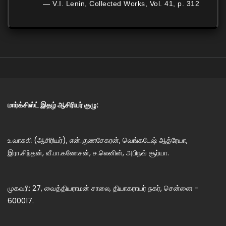
— V.I. Lenin, Collected Works, Vol. 41, p. 312
மார்க்சிஸ்ட் இதழ் ஆசிரியர் குழு:
உ.வாசுகி (ஆசிரியர்), என்.குணசேகரன், வெங்கடேஷ் ஆத்ரேயா,
இரா.சிந்தன், வீ.பா.கணேசன், ச.லெனின், அபிநவ் சூர்யா.
முகவரி: 27, வைத்தியராமன் சாலை, தியாகராயர் நகர், சென்னை -
600017.