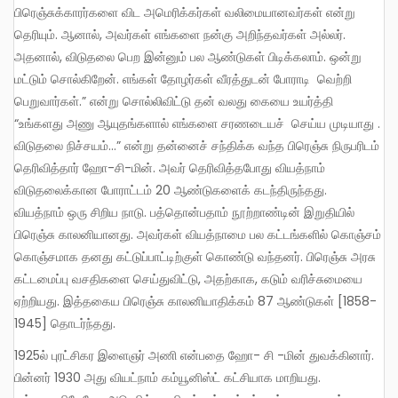
பிரெஞ்சுக்காரர்களை விட அமெரிக்கர்கள் வலிமையானவர்கள் என்று
தெரியும். ஆனால், அவர்கள் எங்களை நன்கு அறிந்தவர்கள் அல்லர்.
அதனால், விடுதலை பெற இன்னும் பல ஆண்டுகள் பிடிக்கலாம். ஒன்று
மட்டும் சொல்கிறேன். எங்கள் தோழர்கள் வீரத்துடன் போராடி வெற்றி
பெறுவார்கள்.” என்று சொல்லிவிட்டு தன் வலது கையை உயர்த்தி
“உங்களது அணு ஆயுதங்களால் எங்களை சரணடையச் செய்ய முடியாது .
விடுதலை நிச்சயம்…” என்று தன்னைச் சந்திக்க வந்த பிரெஞ்சு நிருபரிடம்
தெரிவித்தார் ஹோ-சி-மின். அவர் தெரிவித்தபோது வியத்நாம்
விடுதலைக்கான போராட்டம் 20 ஆண்டுகளைக் கடந்திருந்தது.
வியத்நாம் ஒரு சிறிய நாடு. பத்தொன்பதாம் நூற்றாண்டின் இறுதியில்
பிரெஞ்சு காலனியானது. அவர்கள் வியத்நாமை பல கட்டங்களில் கொஞ்சம்
கொஞ்சமாக தனது கட்டுப்பாட்டிற்குள் கொண்டு வந்தனர். பிரெஞ்சு அரசு
கட்டமைப்பு வசதிகளை செய்துவிட்டு, அதற்காக, கடும் வரிச்சுமையை
ஏற்றியது. இத்தகைய பிரெஞ்சு காலனியாதிக்கம் 87 ஆண்டுகள் [1858-
1945] தொடர்ந்தது.
1925ல் புரட்சிகர இளைஞர் அணி என்பதை ஹோ- சி -மின் துவக்கினார்.
பின்னர் 1930 அது வியட்நாம் கம்யூனிஸ்ட் கட்சியாக மாறியது.