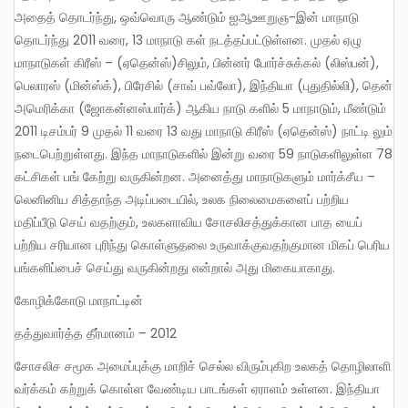
அதைத் தொடர்ந்து, ஒவ்வொரு ஆண்டும் ஐஆஊறுஞ-இன் மாநாடு
தொடர்ந்து 2011 வரை, 13 மாநாடு கள் நடத்தப்பட்டுள்ளன. முதல் ஏழு
மாநாடுகள் கிரீஸ் – (ஏதென்ஸ்)சிலும், பின்னர் போர்ச்சுக்கல் (லிஸ்பன்),
பெலாரஸ் (மின்ஸ்க்), பிரேசில் (சாவ் பவ்லோ), இந்தியா (புதுதில்லி), தென்
அமெரிக்கா (ஜோகன்னஸ்பார்க்) ஆகிய நாடு களில் 5 மாநாடும், மீண்டும்
2011 டிசம்பர் 9 முதல் 11 வரை 13 வது மாநாடு கிரீஸ் (ஏதென்ஸ்) நாட்டி லும்
நடைபெற்றுள்ளது. இந்த மாநாடுகளில் இன்று வரை 59 நாடுகளிலுள்ள 78
கட்சிகள் பங் கேற்று வருகின்றன. அனைத்து மாநாடுகளும் மார்க்சீய –
லெனினிய சித்தாந்த அடிப்படையில், உலக நிலைமைகளைப் பற்றிய
மதிப்பீடு செய் வதற்கும், உலகளாவிய சோசலிசத்துக்கான பாத யைப்
பற்றிய சரியான புரிந்து கொள்ளுதலை உருவாக்குவதற்குமான மிகப் பெரிய
பங்களிப்பைச் செய்து வருகின்றது என்றால் அது மிகையாகாது.
கோழிக்கோடு மாநாட்டின்
தத்துவார்த்த தீர்மானம் – 2012
சோசலிச சமூக அமைப்புக்கு மாறிச் செல்ல விரும்புகிற உலகத் தொழிலாளி
வர்க்கம் கற்றுக் கொள்ள வேண்டிய பாடங்கள் ஏராளம் உள்ளன. இந்தியா