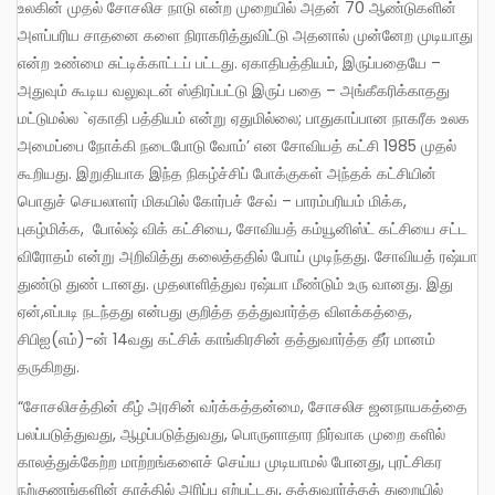
உலகின் முதல் சோசலிச நாடு என்ற முறையில் அதன் 70 ஆண்டுகளின்
அளப்பரிய சாதனை களை நிராகரித்துவிட்டு அதனால் முன்னேற முடியாது
என்ற உண்மை சுட்டிக்காட்டப் பட்டது. ஏகாதிபத்தியம், இருப்பதையே –
அதுவும் கூடிய வலுவுடன் ஸ்திரப்பட்டு இருப் பதை – அங்கீகரிக்காதது
மட்டுமல்ல `ஏகாதி பத்தியம் என்று ஏதுமில்லை; பாதுகாப்பான நாகரீக உலக
அமைப்பை நோக்கி நடைபோடு வோம்’ என சோவியத் கட்சி 1985 முதல்
கூறியது. இறுதியாக இந்த நிகழ்ச்சிப் போக்குகள் அந்தக் கட்சியின்
பொதுச் செயலாளர் மிகயில் கோர்பச் சேவ் – பாரம்பரியம் மிக்க,
புகழ்மிக்க, போல்ஷ் விக் கட்சியை, சோவியத் கம்யூனிஸ்ட் கட்சியை சட்ட
விரோதம் என்று அறிவித்து கலைத்ததில் போய் முடிந்தது. சோவியத் ரஷ்யா
துண்டு துண் டானது. முதலாளித்துவ ரஷ்யா மீண்டும் உரு வானது. இது
ஏன்,எப்படி நடந்தது என்பது குறித்த தத்துவார்த்த விளக்கத்தை,
சிபிஐ(எம்)-ன் 14வது கட்சிக் காங்கிரசின் தத்துவார்த்த தீர் மானம்
தருகிறது.
“சோசலிசத்தின் கீழ் அரசின் வர்க்கத்தன்மை, சோசலிச ஜனநாயகத்தை
பலப்படுத்துவது, ஆழப்படுத்துவது, பொருளாதார நிர்வாக முறை களில்
காலத்துக்கேற்ற மாற்றங்களைச் செய்ய முடியாமல் போனது, புரட்சிகர
நற்குணங்களின் தரத்தில் அரிப்பு ஏற்பட்டது, தத்துவார்த்தத் துறையில்