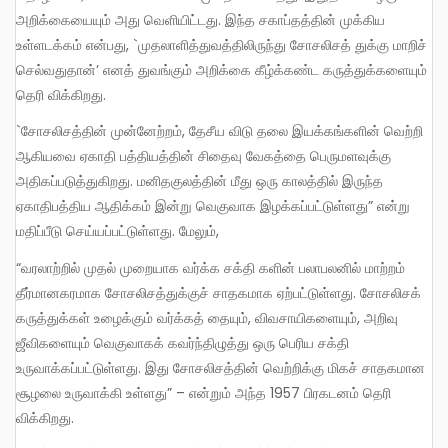
அறிக்கையையும் அது வெளியிட்டது. இந்த சகாப்தத்தின் முக்கிய
உள்ளடக்கம் என்பது, `முதலாளித்துவத்திலிருந்து சோசலிசத் துக்கு மாறிச்
செல்வதுதான்’ எனத் துவங்கும் அறிக்கை கீழ்க்கண்ட கருத்துக்களையும்
தெரி விக்கிறது.
`சோசலிசத்தின் முன்னேற்றம், தேசீய விடு தலை இயக்கங்களின் வெற்றி
ஆகியவை ஏகாதி பத்தியத்தின் சிதைவு வேகத்தை பெருமளவுக்கு
அதிகப்படுத்துகிறது. மனிதகுலத்தின் மீது ஒரு காலத்தில் இருந்த
ஏகாதிபத்திய ஆதிக்கம் இன்று வெகுவாக இழக்கப்பட்டுள்ளது” என்று
மதிப்பீடு செய்யப்பட்டுள்ளது. மேலும்,
“வரலாற்றில் முதல் முறையாக வர்க்க சக்தி களின் பலாபலனில் மாற்றம்
தீர்மானகரமாக சோசலிசத்துக்குச் சாதகமாக ஏற்பட்டுள்ளது. சோசலிசக்
கருத்துக்கள் உழைக்கும் வர்க்கத் தையும், விவசாயிகளையும், அறிவு
ஜீவிகளையும் வெகுவாகக் கவர்ந்திழுத்து ஒரு பெரிய சக்தி
உருவாக்கப்பட்டுள்ளது. இது சோசலிசத்தின் வெற்றிக்கு மிகச் சாதகமான
சூழலை உருவாக்கி உள்ளது” – என்றும் அந்த 1957 பிரகடனம் தெரி
விக்கிறது.