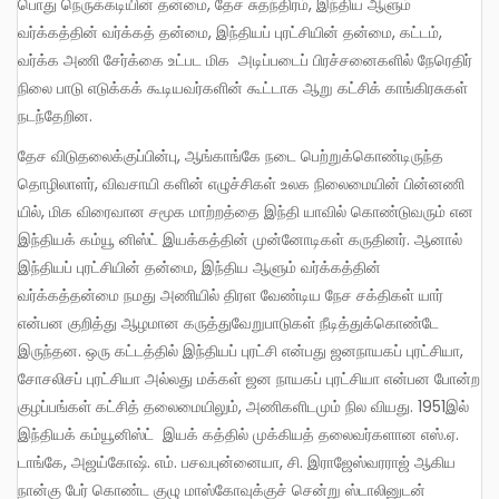
பொது நெருக்கடியின் தன்மை, தேச சுதந்திரம், இந்திய ஆளும்
வர்க்கத்தின் வர்க்கத் தன்மை, இந்தியப் புரட்சியின் தன்மை, கட்டம்,
வர்க்க அணி சேர்க்கை உட்பட மிக அடிப்படைப் பிரச்சனைகளில் நேரெதிர்
நிலை பாடு எடுக்கக் கூடியவர்களின் கூட்டாக ஆறு கட்சிக் காங்கிரசுகள்
நடந்தேறின.
தேச விடுதலைக்குப்பின்பு, ஆங்காங்கே நடை பெற்றுக்கொண்டிருந்த
தொழிலாளர், விவசாயி களின் எழுச்சிகள் உலக நிலைமையின் பின்னணி
யில், மிக விரைவான சமூக மாற்றத்தை இந்தி யாவில் கொண்டுவரும் என
இந்தியக் கம்யூ னிஸ்ட் இயக்கத்தின் முன்னோடிகள் கருதினர். ஆனால்
இந்தியப் புரட்சியின் தன்மை, இந்திய ஆளும் வர்க்கத்தின்
வர்க்கத்தன்மை நமது அணியில் திரள வேண்டிய நேச சக்திகள் யார்
என்பன குறித்து ஆழமான கருத்துவேறுபாடுகள் நீடித்துக்கொண்டே
இருந்தன. ஒரு கட்டத்தில் இந்தியப் புரட்சி என்பது ஜனநாயகப் புரட்சியா,
சோசலிசப் புரட்சியா அல்லது மக்கள் ஜன நாயகப் புரட்சியா என்பன போன்ற
குழப்பங்கள் கட்சித் தலைமையிலும், அணிகளிடமும் நில வியது. 1951இல்
இந்தியக் கம்யூனிஸ்ட் இயக் கத்தில் முக்கியத் தலைவர்களான எஸ்.ஏ.
டாங்கே, அஜய்கோஷ். எம். பசவபுன்னையா, சி. இராஜேஸ்வரராஜ் ஆகிய
நான்கு பேர் கொண்ட குழு மாஸ்கோவுக்குச் சென்று ஸ்டாலினுடன்