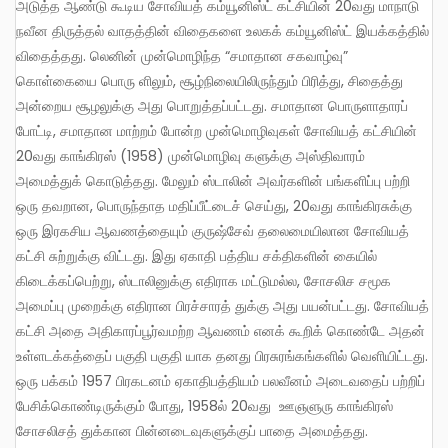
அடுத்த ஆண்டு கூடிய சோவியத் கம்யூனிஸ்ட் கட்சியின் 20வது மாநாடு
நவீன திருத்தல் வாதத்தின் விதைகளை உலகக் கம்யூனிஸ்ட் இயக்கத்தில்
விதைத்தது. லெனின் முன்மொழிந்த “சமாதான சகவாழ்வு”
கொள்கையை பொரு ளிலும், சூழ்நிலையிலிருந்தும் பிரித்து, சிதைத்து
அன்றைய சூழலுக்கு அது பொறுத்தப்பட்டது. சமாதான பொருளாதாரப்
போட்டி, சமாதான மாற்றம் போன்ற முன்மொழிவுகள் சோவியத் கட்சியின்
20வது காங்கிரஸ் (1958) முன்மொழிவு களுக்கு அஸ்திவாரம்
அமைத்துக் கொடுத்தது. மேலும் ஸ்டாலின் அவர்களின் பங்களிப்பு பற்றி
ஒரு தவறான, பொருந்தாத மதிப்பீட்டைச் செய்து, 20வது காங்கிரசுக்கு
ஒரு இரகசிய ஆவணத்தையும் குருஷ்சேவ் தலைமையிலான சோவியத்
கட்சி சுற்றுக்கு விட்டது. இது ஏகாதி பத்திய சக்திகளின் கையில்
கிடைக்கப்பெற்று, ஸ்டாலினுக்கு எதிராக மட்டுமல்ல, சோசலிச சமூக
அமைப்பு முறைக்கு எதிரான பிரச்சாரத் துக்கு அது பயன்பட்டது. சோவியத்
கட்சி அதை அதிகாரப்பூர்வமற்ற ஆவணம் எனக் கூறிக் கொண்டே அதன்
உள்ளடக்கத்தைப் பகுதி பகுதி யாக தனது பிரசுரங்கங்களில் வெளியிட்டது.
ஒரு பக்கம் 1957 பிரகடனம் ஏகாதிபத்தியம் பலவீனம் அடைவதைப் பற்றிப்
பேசிக்கொண்டிருக்கும் போது, 1958ல் 20வது ஊஞளுரு காங்கிரஸ்
சோசலிசத் துக்கான பின்னடைவுகளுக்குப் பாதை அமைத்தது.