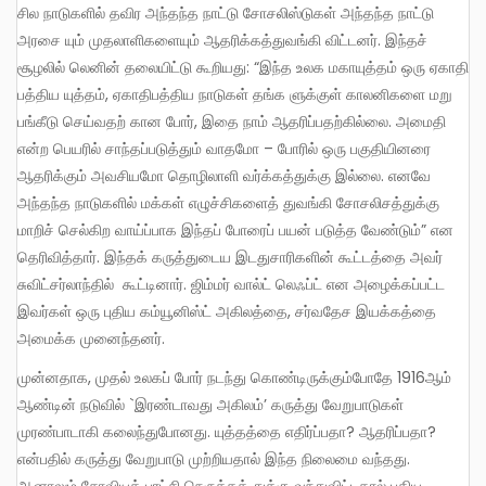
சில நாடுகளில் தவிர அந்தந்த நாட்டு சோசலிஸ்டுகள் அந்தந்த நாட்டு
அரசை யும் முதலாளிகளையும் ஆதரிக்கத்துவங்கி விட்டனர். இந்தச்
சூழலில் லெனின் தலையிட்டு கூறியது: “இந்த உலக மகாயுத்தம் ஒரு ஏகாதி
பத்திய யுத்தம், ஏகாதிபத்திய நாடுகள் தங்க ளுக்குள் காலனிகளை மறு
பங்கீடு செய்வதற் கான போர், இதை நாம் ஆதரிப்பதற்கில்லை. அமைதி
என்ற பெயரில் சாந்தப்படுத்தும் வாதமோ – போரில் ஒரு பகுதியினரை
ஆதரிக்கும் அவசியமோ தொழிலாளி வர்க்கத்துக்கு இல்லை. எனவே
அந்தந்த நாடுகளில் மக்கள் எழுச்சிகளைத் துவங்கி சோசலிசத்துக்கு
மாறிச் செல்கிற வாய்ப்பாக இந்தப் போரைப் பயன் படுத்த வேண்டும்” என
தெரிவித்தார். இந்தக் கருத்துடைய இடதுசாரிகளின் கூட்டத்தை அவர்
சுவிட்சர்லாந்தில் கூட்டினார். ஜிம்மர் வால்ட் லெஃப்ட் என அழைக்கப்பட்ட
இவர்கள் ஒரு புதிய கம்யூனிஸ்ட் அகிலத்தை, சர்வதேச இயக்கத்தை
அமைக்க முனைந்தனர்.
முன்னதாக, முதல் உலகப் போர் நடந்து கொண்டிருக்கும்போதே 1916ஆம்
ஆண்டின் நடுவில் `இரண்டாவது அகிலம்’ கருத்து வேறுபாடுகள்
முரண்பாடாகி கலைந்துபோனது. யுத்தத்தை எதிர்ப்பதா? ஆதரிப்பதா?
என்பதில் கருத்து வேறுபாடு முற்றியதால் இந்த நிலைமை வந்தது.