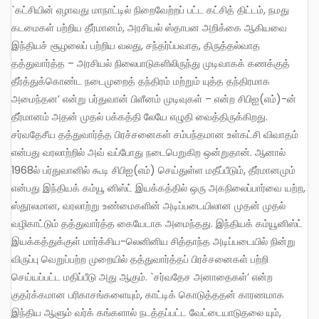
`கட்சியின் ஏழாவது மாநாட்டில் நிறைவேற்றப் பட்ட கட்சித் திட்டம், நமது
கடமைகள் பற்றிய தீர்மானம், அரசியல் ஸ்தாபன அறிக்கை ஆகியவை
இந்தியச் சூழலைப் பற்றிய வலது, சந்தர்ப்பவாத, திருத்தல்வாத
தத்துவார்த்த – அரசியல் நிலைபாடுகளிலிருந்து முடிவாகக் கணக்குத்
தீர்த்துக்கொண்ட நடைமுறைத் தந்திரம் மற்றும் யுத்த தந்திரமாக
அமைந்தன’ என்று பர்துவான் பிளீனம் முடிவுகள் – என்ற சிபிஐ(எம்)-ன்
தீர்மானம் அதன் முதல் பக்கத்தி லேயே எழுதி வைத்திருக்கிறது.
சர்வதேசீய தத்துவார்த்த பிரச்சனைகள் சம்பந்தமான உள்கட்சி விவாதம்
என்பது வரலாற்றில் அவ் வப்போது நடைபெறுகிற ஒன்றுதான். ஆனால்
1968ல் பர்துவானில் கூடி சிபிஐ(எம்) செய்துள்ள மதீப்பீடும், தீர்மானமும்
என்பது இந்தியக் கம்யூ னிஸ்ட் இயக்கத்தில் ஒரு அகநிலைப்பார்வை யற்ற,
ஸ்தூலமான, வரலாற்று உண்மைகளின் அடிப்படையிலான முதன் முதல்
வழிகாட்டும் தத்துவார்த்த கையேடாக அமைந்தது. இந்தியக் கம்யூனிஸ்ட்
இயக்கத்துக்குள் மார்க்சிய-லெனினிய சித்தாந்த அடிப்படையில் நின்று
விருப்பு வெறுப்பற்ற முறையில் தத்துவார்த்தப் பிரச்சனைகள் பற்றி
செய்யப்பட்ட மதிப்பீடு அது ஆகும். `சர்வதேச அனாதைகள்’ என்ற
குதர்க்கமான பரிகாசங்களையும், காட்டிக் கொடுத்ததன் காரணமாக
இந்திய ஆளும் வர்க் கங்களால் நடத்தப்பட்ட வேட்டையாடுதலை யும்,