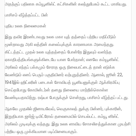
அதற்குப் பதிலாக கம்யூனிஸ்ட் கட்சிகளின் கலந்துபேசும் கூட்ட மாகியது.
பாசிசம் வீழ்த்தப்பட்ட பின்
புதிய உலக நிலைமைகள்
இது தவிர இரண்டாவது உலக மகா யுத் தத்தைப் பற்றிய மதிப்பீடும்
மூன்றாவது அகி லத்தின் கலைப்புக்குக் காரணமாக அமைந்தது.
கிட்டத்தட்ட முதல் உலக யுத்தத்தைப் போன்றே இதுவும் வளர்ந்த
ஏகாதிபத்தியங்களுக்கிடையே யான போர்தான்; எனவே கம்யூனிஸ்ட்
அகிலம் எந்தப் பக்கமும் சேராத ஒரு நிலைபாட்டைத் தான் எடுக்க
வேண்டும் எனப் பெரும் பகுதியினர் வற்புறுத்தினர். ஆனால், ஜூன் 22,
1941இல் ஹிட்லரின் படைகள் சோவியத் யூனியனுக்குள் ஆக்கிரமிப்பு
செய்தபோது கோமின்டர்ன் தனது நிலையை மாற்றிக்கொள்ள
வேண்டியதாயிற்று. ரஷ்யா போருக்குச் சென்றது, பாசிசம் வீழ்த்தப் பட்டது.
ஆகவே முதலில் ஜினாயவேவ், வெகுகாலத் துக்கு பின்னர், புக்காரின்,
இறுதியாக ஜார்ஜ் டிமிட்ரோவ் தலைமையில் செயல்பட்ட கம்யூ னிஸ்ட்
அகிலம் முடிவுக்கு வந்தது. இது உலக ளாவிய சோசலிசத்துக்கான முயற்சி
பற்றிய ஒரு முக்கியமான படிப்பினையாகும்.