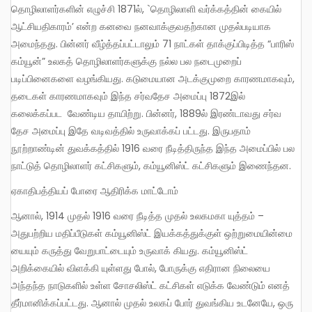
தொழிலாளர்களின் எழுச்சி 1871ல், `தொழிலாளி வர்க்கத்தின் கையில்
ஆட்சியதிகாரம்’ என்ற கனவை நனவாக்குவதற்கான முதல்படியாக
அமைந்தது. பின்னர் வீழ்த்தப்பட்டாலும் 71 நாட்கள் தாக்குப்பிடித்த “பாரிஸ்
கம்யூன்” உலகத் தொழிலாளர்களுக்கு நல்ல பல நடைமுறைப்
படிப்பினைகளை வழங்கியது. கடுமையான அடக்குமுறை காரணமாகவும்,
தடைகள் காரணமாகவும் இந்த சர்வதேச அமைப்பு 1872இல்
கலைக்கப்பட வேண்டிய தாயிற்று. பின்னர், 1889ல் இரண்டாவது சர்வ
தேச அமைப்பு இதே வடிவத்தில் உருவாக்கப் பட்டது. இருபதாம்
நூற்றாண்டின் துவக்கத்தில் 1916 வரை நீடித்திருந்த இந்த அமைப்பில் பல
நாட்டுத் தொழிலாளர் கட்சிகளும், கம்யூனிஸ்ட் கட்சிகளும் இணைந்தன.
ஏகாதிபத்தியப் போரை ஆதிரிக்க மாட்டோம்
ஆனால், 1914 முதல் 1916 வரை நீடித்த முதல் உலகமகா யுத்தம் –
அதுபற்றிய மதிப்பீடுகள் கம்யூனிஸ்ட் இயக்கத்துக்குள் ஒற்றுமையின்மை
யையும் கருத்து வேறுபாட்டையும் உருவாக் கியது. கம்யூனிஸ்ட்
அறிக்கையில் விளக்கி யுள்ளது போல், போருக்கு எதிரான நிலையை
அந்தந்த நாடுகளில் உள்ள சோசலிஸ்ட் கட்சிகள் எடுக்க வேண்டும் எனத்
தீர்மானிக்கப்பட்டது. ஆனால் முதல் உலகப் போர் துவங்கிய உடனேயே, ஒரு