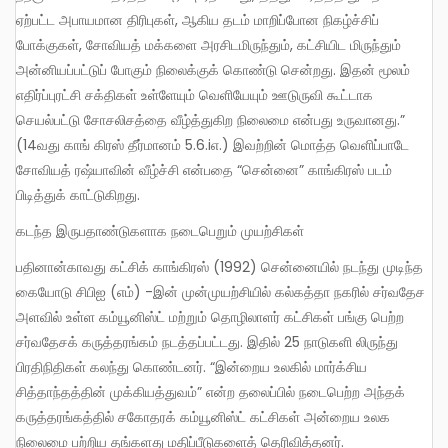
ஏற்பட்ட அபாயமான திரிபுகள், ஆகிய தடம் மாறிப்போன நிகழ்ச்சிப்
போக்குகள், சோவியத் மக்களை அரசிடமிருந்தும், கட்சியிட மிருந்தும்
அன்னியப்பட்டுப் போகும் நிலைக்குக் கொண்டு சென்றது. இதன் மூலம்
எதிர்ப்புரட்சி சக்திகள் உள்ளேயும் வெளியேயும் ஊடுருவி கூட்டாக
செயல்பட்டு சோசலிசத்தை வீழ்த்துகிற நிலைமை என்பது உருவானது.”
(14வது காங் கிரஸ் தீர்மானம் 5.6.iஎ.) இவற்றின் மொத்த வெளிப்பாடே
சோவியத் ரஷ்யாவின் வீழ்ச்சி என்பதை “சென்னை” காங்கிரஸ் படம்
பிடித்துக் காட்டுகிறது.
கடந்த இருபதாண்டுகளாக நடைபெறும் முயற்சிகள்
பதினான்காவது கட்சிக் காங்கிரஸ் (1992) சென்னையில் நடந்து முடிந்த
கையோடு சிபிஐ (எம்) -இன் முன்முயற்சியில் கல்கத்தா நகரில் சர்வதேச
அளவில் உள்ள கம்யூனிஸ்ட் மற்றும் தொழிலாளர் கட்சிகள் பங்கு பெற்ற
சர்வதேசக் கருத்தரங்கம் நடத்தப்பட்டது. இதில் 25 நாடுகளி லிருந்து
பிரதிநிதிகள் கலந்து கொண்டனர். “இன்றைய உலகில் மார்க்சிய
சித்தாந்தத்தின் முக்கியத்துவம்” என்ற தலைப்பில் நடைபெற்ற அந்தக்
கருத்தரங்கத்தில் சகோதரக் கம்யூனிஸ்ட் கட்சிகள் அன்றைய உலக
நிலைமை பற்றிய தங்களது மதிப்பீடுகளைத் தெரிவித்தனர்.