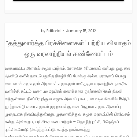
by
Editorial
January 15, 2012
“தத்துவார்த்த பிரச்சினைகள்” பற்றிய விவாதம்
ஒரு வரலாற்றியல் கண்ணோட்டம்
உலகளாவிய அளவில் சமூக மாற்றம், சோசலிச நிர்மாணம் என்பது ஒரு சில
ஆண்டு களில் நடைபெறுகிற நிகழ்ச்சிப் போக்கு அல்ல. புராதனப் பொது
உடைமைச் சமூகமும் அடிமைச் சமூகமும் மனிதகுல வரலாற்றின் நாகரீக
வளர்ச்சி கட்டம் வரை பல ஆயிரக் கணக்கான நூற்றாண்டுகள் நிலவி
வந்துள்ளன. நிலப்பிரபுத்துவ சமூக அமைப்பு கூட, பல வடிவங்களில் 15ஆம்
நூற்றாண்டு வரை சமூகம் முழுமைக்குமான பிரதான சமூக அமைப்பு
முறையாக நிலவிவந்துள்ளது. முதலாளித்துவ சமூக அமைப்பின் பிரவேசம்
என்ற, அன்றைய, புரட்சிகரமான மாற்றம் – தொழிற்புரட்சி, பிரெஞ்சுப்
புரட்சிகளோடு நிகழ்த்தப்பட்டு, கடந்த நான்கைந்து
நூற்றாண்டுகளாகத்தான் பிரதான சமூக அமைப்பு முறையாக அது நிலவி