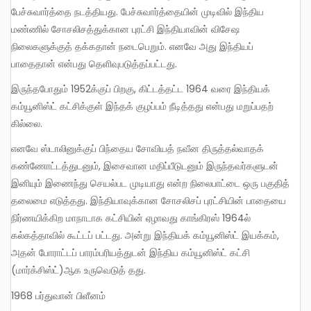
பேச்சுவார்த்தை நடத்தியது. பேச்சுவார்த்தையின் முடிவில் இந்திய
மண்ணில் சோசலிசத்துக்கான புரட்சி இந்தியாவின் விசேஷ
நிலைகளுக்குத் தக்கதான் நடைபெறும். எனவே அது இந்தியப்
பாதைதான் என்பது தெளிவுபடுத்தப்பட்டது.
இருந்தபோதும் 1952க்குப் பிறகு, கிட்டத்தட்ட 1964 வரை இந்தியக்
கம்யூனிஸ்ட் கட்சிக்குள் இந்தக் குழப்பம் நீடித்தது என்பது மறுப்பதற்
கில்லை.
எனவே ஸ்டாலினுக்குப் பிந்தைய சோவியத் நவீன திருத்தல்வாதக்
கண்ணோட்டத்துடனும், இசைவான மதிப்பீடுடனும் இருந்தவர்களுடன்
இனியும் இணைந்து செயல்பட முடியாது என்ற நிலைபாட்டை ஒரு பகுதித்
தலைமை எடுத்தது. இந்தியாவுக்கான சோசலிசப் புரட்சியின் பாதையை
நிர்ணயிக்கிற மாநாடாக கட்சியின் ஏழாவது காங்கிரஸ் 1964ல்
கல்கத்தாவில் கூட்டப் பட்டது. அன்று இந்தியக் கம்யூனிஸ்ட் இயக்கம்,
அதன் போராட்டப் பாரம்பரியத்துடன் இந்திய கம்யூனிஸ்ட் கட்சி
(மார்க்சிஸ்ட்)ஆக உருவெடுத் தது.
1968 பர்துவான் பிளீனம்