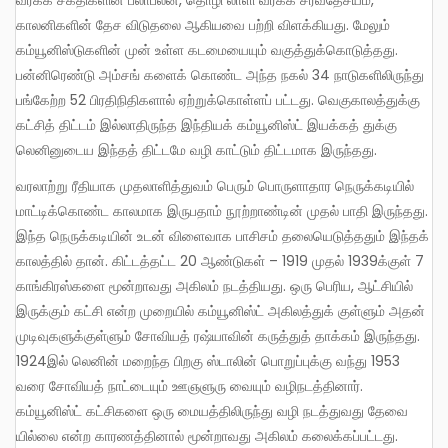
காலனிகளின் தேச விடுதலை ஆகியவை பற்றி விளக்கியது. மேலும்
கம்யூனிஸ்டுகளின் முன் உள்ள கடமையையும் வகுத்துக்கொடுத்தது.
பன்னிரெண்டு அம்சங் களைக் கொண்ட அந்த நகல் 34 நாடுகளிலிருந்து
பங்கேற்ற 52 பிரதிநிதிகளால் ஏற்றுக்கொள்ளப் பட்டது. வெகுகாலத்துக்கு
கட்சித் திட்டம் இல்லாதிருந்த இந்தியக் கம்யூனிஸ்ட் இயக்கத் துக்கு
லெனினுடைய இந்தத் திட்டமே வழி காட்டும் திட்டமாக இருந்தது.
வரலாற்று ரீதியாக முதலாளித்துவம் பெரும் பொருளாதார நெருக்கடியில்
மாட்டிக்கொண்ட காலமாக இருபதாம் நூற்றாண்டின் முதல் பாதி இருந்தது.
இந்த நெருக்கடியின் உடன் விளைவாக பாசிசம் தலையெடுத்ததும் இந்தக்
காலத்தில் தான். கிட்டத்தட்ட 20 ஆண்டுகள் – 1919 முதல் 1939க்குள் 7
காங்கிரஸ்களை மூன்றாவது அகிலம் நடத்தியது. ஒரு பெரிய, ஆட்சியில்
இருக்கும் கட்சி என்ற முறையில் கம்யூனிஸ்ட் அகிலத்துக் குள்ளும் அதன்
முடிவுகளுக்குள்ளும் சோவியத் ரஷ்யாவின் கருத்துத் தாக்கம் இருந்தது.
1924இல் லெனின் மறைந்த பிறகு ஸ்டாலின் பொறுப்புக்கு வந்து 1953
வரை சோவியத் நாட்டையும் ஊஞளுரு வையும் வழிநடத்தினார்.
கம்யூனிஸ்ட் கட்சிகளை ஒரு மையத்திலிருந்து வழி நடத்துவது தேவை
யில்லை என்ற காரணத்தினால் மூன்றாவது அகிலம் கலைக்கப்பட்டது.