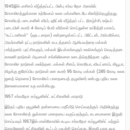
1945இல் பாசிசம் வீழ்த்தப்பட்ட பின்பு சர்வ தேச அளவில்
சோசலிசத்துக்கான உத்வேகம் உலக மக்களிடையே கிளர்ந்தெழுந்தது.
சோவியத் படைகளின் வீரம், ஹிட்லர் வீழ்த்தப் பட்ட நிகழ்ச்சி, ரஷ்யப்
படையின் சுமார் 4 கோடிப் போர் வீரர்கள் செய்துள்ள உயிர்த்தி யாகம்,
“கூட்டாளிகள்” (ஹடடநைள) என்றழைக்கப் பட்ட பிரிட்டன், அமெரிக்கா,
அவர்களின் நட்பு நாடுகளின் கபடத்தனம் ஆகியவற்றை மக்கள்
பார்த்தனர். புரட்சிகளும், மக்கள் இயக்கங்களும் உலகெங்கும் வெடித்தன.
காலனி நாடுகள் அடிமைச் சங்கிலிகளை உடைத்தெறிந்தன. புதிய
சோசலிச நாடுகள் மலர்ந்தன. மக்கள் சீனம், கொரியா, வியட்னாம், கியூபா,
கிழக்கு ஐரோப்பிய நாடுகள் என சுமார் 95 கோடி மக்கள் (285 கோடி உலக
ஜனத் தொகை) சோசலிசப் பாதையைத் தழுவினர் என்பது புதிய உலக
நிலைமைகளை உரு வாக்கியது.
1957 சர்வதேச கம்யூனிஸ்ட் கட்சிகளின் மாநாடு
இந்தப் புதிய சூழலின் தன்மையை மதீப்பீடு செய்வதற்கும் அதிலிருந்து
உலக சோசலிசத் துக்கான பாதையை வகுப்பதற்கும், கடமைகளை இறுதி
செய்யவும் 1957இல் மாஸ்கோவில் கூடிய சர்வதேச கம்யூனிஸ்ட் மற்றும்
தொழிலாளர் கட்சிகளின் கூட்டம் முயற்சி செய்தது. இறுதி யாக ஒரு