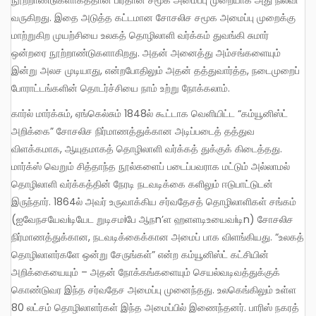
வருகிறது. இதை அடுத்த கட்டமான சோசலிச சமூக அமைப்பு முறைக்கு
மாற்றுகிற முயற்சியை உலகத் தொழிலாளி வர்க்கம் துவங்கி சுமார்
ஒன்றரை நூற்றாண்டுகளாகிறது. அதன் அனைத்து அம்சங்களையும்
இன்று அலச முடியாது, என்றபோதிலும் அதன் தத்துவார்த்த, நடைமுறைப்
போராட்டங்களின் தொடர்ச்சியை நாம் உற்று நோக்கலாம்.
கார்ல் மார்க்சும், ஏங்கெல்சும் 1848ல் கூட்டாக வெளியிட்ட “கம்யூனிஸ்ட்
அறிக்கை” சோசலிச நிர்மாணத்துக்கான அடிப்படைத் தத்துவ
விளக்கமாக, ஆயுதமாகத் தொழிலாளி வர்க்கத் துக்குக் கிடைத்தது.
மார்க்ஸ் வெறும் சித்தாந்த நூல்களைப் படைப்பவராக மட்டும் அல்லாமல்
தொழிலாளி வர்க்கத்தின் நேரடி நடவடிக்கை களிலும் ஈடுபாட்டுடன்
இருந்தார். 1864ல் அவர் உருவாக்கிய சர்வதேசத் தொழிலாளிகள் சங்கம்
(ஐவேநசயேவiடியேட றுடிசமiபே ஆநn’ள ஹளளடிஉயைவiடிn) சோசலிச
நிர்மாணத்துக்கான, நடவடிக்கைக்கான அமைப் பாக விளங்கியது. “உலகத்
தொழிலாளர்களே ஒன்று சேருங்கள்” என்ற கம்யூனிஸ்ட் கட்சியின்
அறிக்கையையும் – அதன் நோக்கங்களையும் செயல்வடிவத்துக்குக்
கொண்டுவர இந்த சர்வதேச அமைப்பு முனைந்தது. உலகெங்கிலும் உள்ள
80 லட்சம் தொழிலாளர்கள் இந்த அமைப்பில் இணைந்தனர். பாரிஸ் நகரத்