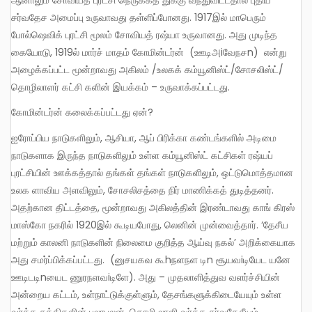
ஆனாலும் சோவியத் புரட்சி நெருக்கத் துக்கு வந்துவிட்டதால் புதிய
சர்வதேச அமைப்பு உருவாவது தள்ளிப்போனது. 1917இல் மாபெரும்
போல்ஷெவிக் புரட்சி மூலம் சோவியத் ரஷ்யா உருவானது. அது முடிந்த
கையோடு, 1919ல் மார்ச் மாதம் கோமின்டர்ன் (ஊடிஅiவேநசn) என்று
அழைக்கப்பட்ட மூன்றாவது அகிலம் /உலகக் கம்யூனிஸ்ட்/சோசலிஸ்ட்/
தொழிலாளர் கட்சி களின் இயக்கம் – உருவாக்கப்பட்டது.
கோமின்டர்ன் கலைக்கப்பட்டது ஏன்?
ஐரோப்பிய நாடுகளிலும், ஆசியா, ஆப் பிரிக்கா கண்டங்களில் அடிமை
நாடுகளாக இருந்த நாடுகளிலும் உள்ள கம்யூனிஸ்ட் கட்சிகள் ரஷ்யப்
புரட்சியின் ஊக்கத்தால் தங்கள் தங்கள் நாடுகளிலும், ஒட்டுமொத்தமான
உலக ளாவிய அளவிலும், சோசலிசத்தை நிர் மாணிக்கத் துடித்தனர்.
அதற்கான திட்டத்தை, மூன்றாவது அகிலத்தின் இரண்டாவது காங் கிரஸ்
மாஸ்கோ நகரில் 1920இல் கூடியபோது, லெனின் முன்வைத்தார். ‘தேசீய
மற்றும் காலனி நாடுகளின் நிலைமை குறித்த ஆய்வு நகல்’ அறிக்கையாக
அது சமர்ப்பிக்கப்பட்டது. (னுசயகவ கூhநளநள டிn சூயவiடியேட யனே
ஊடிடடிnயைட ணுரநளவiடிளே). அது – முதலாளித்துவ வளர்ச்சியின்
அன்றைய கட்டம், உள்நாட்டுக்குள்ளும், தேசங்களுக்கிடையேயும் உள்ள
வர்க்க சக்திகளின் பலாபலன், தொழி லாளி வர்க்க சர்வதேசீயம்,