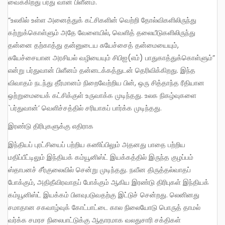
வைக்கிறது பர்து வான் பிளீனம்.
“உலகில் உள்ள அனைத்துக் கட்சிகளின் வெற்றி தோல்விகளிலிருந்து
கற்றுக்கொள்ளும் அதே வேளையில், வெளித் தலையீடுகளிலிருந்து
தன்னை தற்காத்து தன்னுடைய சுயேச்சைத் தன்மையையும்,
சுயேச்சையான அரசியல் வழியையும் சிபிஐ(எம்) பாதுகாத்துக்கொள்ளும்”
என்று பர்துவான் பிளீனம் தன்னடக்கத்துடன் தெரிவிக்கிறது. இந்த
விவாதம் நடந்து தீர்மானம் நிறைவேற்றிய பின், ஒரு சித்தாந்த ரீதியான
ஒற்றுமையைக் கட்சிக்குள் உருவாக்க முடிந்தது. உலக நிகழ்வுகளை
`பர்துவான்’ வெளிச்சத்தில் சரியாகப் பார்க்க முடிந்தது.
இரண்டு திரிபுகளுக்கு எதிராக
இந்தியப் புரட்சியைப் பற்றிய கணிப்பிலும் அதனது பாதை பற்றிய
மதிப்பீட்டிலும் இந்தியக் கம்யூனிஸ்ட் இயக்கத்தில் இருந்த குழப்பம்
ஸ்தாபனச் சீர்குலைவில் சென்று முடிந்தது. நவீன திருத்தல்வாதப்
போக்கும், அதிதீவிரவாதப் போக்கும் ஆகிய இரண்டு திரிபுகள் இந்தியக்
கம்யூனிஸ்ட் இயக்கம் பிளவுபடுவதற்கு இட்டுச் சென்றது. லெனினது
சமாதான சகவாழ்வுக் கோட்பாட்டை கால நிலையோடு பொருத் தாமல்
வர்க்க சமரச நிலைபாட்டுக்கு ஆதாரமாக வலதுசாரி சக்திகள்