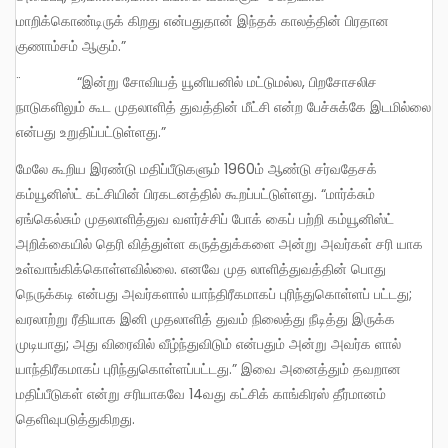
மாறிக்கொண்டிருக் கிறது என்பதுதான் இந்தக் காலத்தின் பிரதான
குணாம்சம் ஆகும்.”
¨ “இன்று சோவியத் யூனியனில் மட்டுமல்ல, பிறசோசலிச
நாடுகளிலும் கூட முதலாளித் துவத்தின் மீட்சி என்ற பேச்சுக்கே இடமில்லை
என்பது உறுதிப்பட்டுள்ளது.”
மேலே கூறிய இரண்டு மதிப்பீடுகளும் 1960ம் ஆண்டு சர்வதேசக்
கம்யூனிஸ்ட் கட்சியின் பிரகடனத்தில் கூறப்பட்டுள்ளது. “மார்க்சும்
ஏங்கெல்சும் முதலாளித்துவ வளர்ச்சிப் போக் கைப் பற்றி கம்யூனிஸ்ட்
அறிக்கையில் தெரி வித்துள்ள கருத்துக்களை அன்று அவர்கள் சரி யாக
உள்வாங்கிக்கொள்ளவில்லை. எனவே முத லாளித்துவத்தின் பொது
நெருக்கடி என்பது அவர்களால் யாந்திரீகமாகப் புரிந்துகொள்ளப் பட்டது;
வரலாற்று ரீதியாக இனி முதலாளித் துவம் நிலைத்து நீடித்து இருக்க
முடியாது; அது விரைவில் வீழ்ந்துவிடும் என்பதும் அன்று அவர்க ளால்
யாந்திரீகமாகப் புரிந்துகொள்ளப்பட்டது.” இவை அனைத்தும் தவறான
மதிப்பீடுகள் என்று சரியாகவே 14வது கட்சிக் காங்கிரஸ் தீர்மானம்
தெளிவுபடுத்துகிறது.