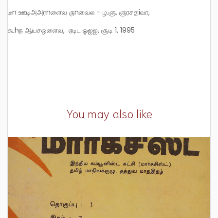
டீn ஊடிஅஅரnளைவ ருnவைல – ழ.ளு. ளுரசதiவா,
கூhந ஆயசஒளைவ, ஏடிட ஓஐஐ, சூடி 1, 1995
You may also like