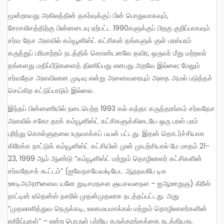
மூன்றாவது அகிலத்தின் தகர்வுக்குப் பின் பொதுவாகவும்,
சோசலிசத்திற்கு பின்னடைவு ஏற்பட்ட 1990களுக்குப் பிறகு குறிப்பாகவும்
சர்வ தேச அளவில் கம்யூனிஸ்ட் கட்சிகள் தங்களுக் குள் பரஸ்பரம்
கருத்துப் பரிமாற்றம் நடத்திக் கொண்டனவே தவிர, ஒருவர் மீது மற்றவர்
தங்களது மதிப்பீடுகளைத் திணிப்பது எனபது அறவே இல்லை; மேலும்
சர்வதேச அளவிலான முடிவு என்று அனைவரையும் அதை அமல் படுத்தச்
செய்கிற கட்டுப்பாடும் இல்லை.
இந்தப் பின்னணியில் நடைபெற்ற 1993 கல் கத்தா கருத்தரங்கம் சர்வதேச
அளவில் சகோ தரக் கம்யூனிஸ்ட் கட்சிகளுக்கிடையே ஒரு பரஸ் பரம்
புரிந்து கொள்ளுதலை உருவாக்கப் பயன் பட்டது. இதன் தொடர்ச்சியாக
கிரேக்க நாட்டுக் கம்யூனிஸ்ட் கட்சியின் முன் முயற்சியால் மே மாதம் 21-
23, 1999 ஆம் ஆண்டு “கம்யூனிஸ்ட் மற்றும் தொழிலாளர் கட்சிகளின்
சர்வதேசக் கூட்டம்” (ஐவேநசயேவiடியேட ஆநநவiபே டிக
ஊடிஅஅரnளைவ யனே றுடிசமநசள ஞயசவநைள – ஐஆஊறுஞ) கிரீஸ்
நாட்டின் ஏதென்ஸ் நகரில் முதன்முதலாக நடத்தப்பட்டது. அது
“முதலாளித்துவ நெருக்கடி, உலகமயமாக்கல் மற்றும் தொழிலாளர்களின்
எதிர்ப்புகள்” – என்ற பொருள் பற்றிய கருத்தரங்கத்தை நடத்தியது.