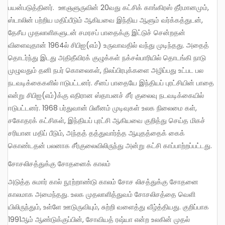
பயன்படுத்தினர். ஊஞளுருவின் 20வது கட்சிக் காங்கிரஸ் தீர்மானமும்,
ஸ்டாலின் பற்றிய மதிப்பீடும் ஆகியவை இந்திய ஆளும் வர்க்கத்துடன்,
தேசீய முதலாளிகளுடன் சமரசப் பாதைக்கு இட்டுச் சென்றதன்
விளைவுதான் 1964ல் சிபிஐ(எம்) உருவாவதில் வந்து முடிந்தது. அதைத்
தொடர்ந்து இடது அதிதீவிரக் குழுக்கள் நக்சல்பாரியில் தொடங்கி நாடு
முழுவதும் தனி நபர் கொலைகள், நிலப்பிரபுக்களை அழிப்பது உட்பட பல
நடவடிக்கைகளில் ஈடுபட்டனர். சீனப் பாதையே இந்தியப் புரட்சியின் பாதை
என்று சிபிஐ(எம்)க்கு எதிரான ஸ்தாபனச் சீர் குலைவு நடவடிக்கையில்
ஈடுபட்டனர். 1968 பர்துவான் பிளீனம் முடிவுகள் உலக நிலைமை கள்,
சகோதரக் கட்சிகள், இந்தியப் புரட்சி ஆகியவை குறித்து செய்த மிகச்
சரியான மதிப் பீடும், அந்தத் தத்துவார்த்த ஆயுதத்தைக் கைக்
கொண்டதன் பலனாக சீர்குலைவிலிருந்து அன்று கட்சி காப்பாற்றப்பட்டது.
சோசலிசத்துக்கு சோதனைக் காலம்
அடுத்த சுமார் கால் நூற்றாண்டு காலம் சோச லிசத்துக்கு சோதனை
காலமாக அமைந்தது. உலக முதலாளித்துவம் சோசலிசத்தை வெளி
யிலிருந்தும், உள்ளே ஊடுருவியும், சுற்றி வளைத்து வீழ்த்தியது. குறிப்பாக
1991ஆம் ஆண்டுக்குப்பின், சோவியத் ரஷ்யா என்ற உலகின் முதல்