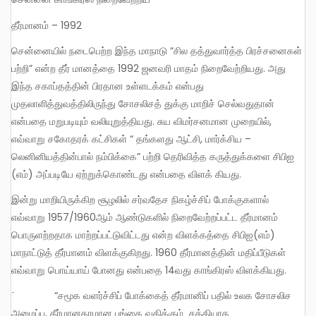
தீர்மானம் – 1992
சென்னையில் நடைபெற்ற இந்த மாநாடு “சில தத்துவார்த்த பிரச்சனைகள்
பற்றி” என்ற தீர் மானத்தை 1992 ஜனவரி மாதம் நிறைவேற்றியது. அது
இந்த சகாப்தத்தின் பிரதான உள்ளடக்கம் என்பது
முதலாளித்துவத்திலிருந்து சோசலிசத் துக்கு மாறிச் செல்வதுதான்
என்பதை மறுபடியும் வலியுறுத்தியது. சுய விமர்சனமான முறையில்,
எவ்வாறு சகோதரக் கட்சிகள் “ தங்களது ஆட்சி, மார்க்சிய –
லெனினியத்தின்பால் நம்பிக்கை” பற்றி தெரிவித்த கருத்துக்களை சிபிஐ
(எம்) அப்படியே ஏற்றுக்கொண்டது என்பதை விளக் கியது.
இன்று மாறியிருக்கிற சூழலில் சர்வதேச நிகழ்ச்சிப் போக்குகளால்
எவ்வாறு 1957/1960ஆம் ஆண்டுகளில் நிறைவேற்றப்பட்ட தீர்மானம்
பொருளற்றதாக மாற்றப்பட்டுவிட்டது என்ற விளக்கத்தை சிபிஐ(எம்)
மாநாட்டுத் தீர்மானம் விளக்குகிறது. 1960 தீர்மானத்தின் மதிப்பீடுகள்
எவ்வாறு பொய்யாய் போனது என்பதை 14வது காங்கிரஸ் விளக்கியது.
¨ “சமூக வளர்ச்சிப் போக்கைத் தீர்மானிப் பதில் உலக சோசலிச
அமைப்பு, தீர்மானகரமான பங்கை வகிக்கும் சக்தியாக