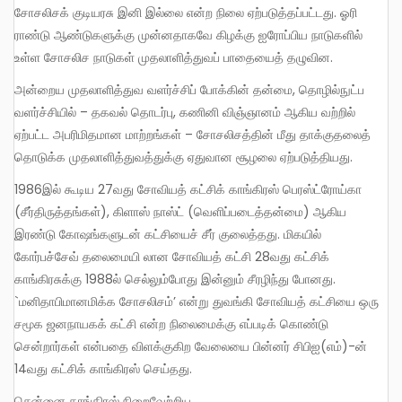
சோசலிசக் குடியரசு இனி இல்லை என்ற நிலை ஏற்படுத்தப்பட்டது. ஓரி
ராண்டு ஆண்டுகளுக்கு முன்னதாகவே கிழக்கு ஐரோப்பிய நாடுகளில்
உள்ள சோசலிச நாடுகள் முதலாளித்துவப் பாதையைத் தழுவின.
அன்றைய முதலாளித்துவ வளர்ச்சிப் போக்கின் தன்மை, தொழில்நுட்ப
வளர்ச்சியில் – தகவல் தொடர்பு, கணினி விஞ்ஞானம் ஆகிய வற்றில்
ஏற்பட்ட அபரிமிதமான மாற்றங்கள் – சோசலிசத்தின் மீது தாக்குதலைத்
தொடுக்க முதலாளித்துவத்துக்கு ஏதுவான சூழலை ஏற்படுத்தியது.
1986இல் கூடிய 27வது சோவியத் கட்சிக் காங்கிரஸ் பெரஸ்ட்ரோய்கா
(சீர்திருத்தங்கள்), கிளாஸ் நாஸ்ட் (வெளிப்படைத்தன்மை) ஆகிய
இரண்டு கோஷங்களுடன் கட்சியைச் சீர் குலைத்தது. மிகயில்
கோர்பச்சேவ் தலைமையி லான சோவியத் கட்சி 28வது கட்சிக்
காங்கிரசுக்கு 1988ல் செல்லும்போது இன்னும் சீரழிந்து போனது.
`மனிதாபிமானமிக்க சோசலிசம்’ என்று துவங்கி சோவியத் கட்சியை ஒரு
சமூக ஜனநாயகக் கட்சி என்ற நிலைமைக்கு எப்படிக் கொண்டு
சென்றார்கள் என்பதை விளக்குகிற வேலையை பின்னர் சிபிஐ(எம்)-ன்
14வது கட்சிக் காங்கிரஸ் செய்தது.
சென்னை காங்கிரஸ் நிறைவேற்றிய