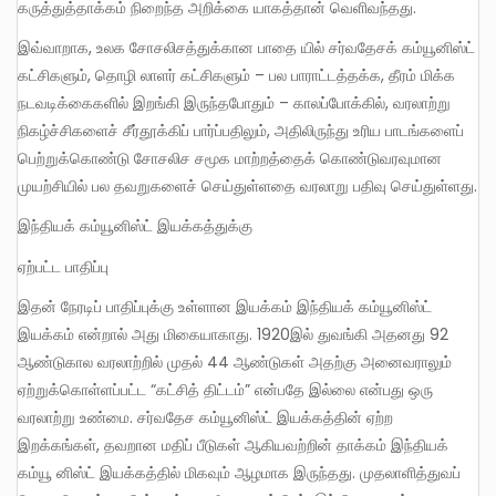
கருத்துத்தாக்கம் நிறைந்த அறிக்கை யாகத்தான் வெளிவந்தது.
இவ்வாறாக, உலக சோசலிசத்துக்கான பாதை யில் சர்வதேசக் கம்யூனிஸ்ட்
கட்சிகளும், தொழி லாளர் கட்சிகளும் – பல பாராட்டத்தக்க, தீரம் மிக்க
நடவடிக்கைகளில் இறங்கி இருந்தபோதும் – காலப்போக்கில், வரலாற்று
நிகழ்ச்சிகளைச் சீர்தூக்கிப் பார்ப்பதிலும், அதிலிருந்து உரிய பாடங்களைப்
பெற்றுக்கொண்டு சோசலிச சமூக மாற்றத்தைக் கொண்டுவரவுமான
முயற்சியில் பல தவறுகளைச் செய்துள்ளதை வரலாறு பதிவு செய்துள்ளது.
இந்தியக் கம்யூனிஸ்ட் இயக்கத்துக்கு
ஏற்பட்ட பாதிப்பு
இதன் நேரடிப் பாதிப்புக்கு உள்ளான இயக்கம் இந்தியக் கம்யூனிஸ்ட்
இயக்கம் என்றால் அது மிகையாகாது. 1920இல் துவங்கி அதனது 92
ஆண்டுகால வரலாற்றில் முதல் 44 ஆண்டுகள் அதற்கு அனைவராலும்
ஏற்றுக்கொள்ளப்பட்ட “கட்சித் திட்டம்” என்பதே இல்லை என்பது ஒரு
வரலாற்று உண்மை. சர்வதேச கம்யூனிஸ்ட் இயக்கத்தின் ஏற்ற
இறக்கங்கள், தவறான மதிப் பீடுகள் ஆகியவற்றின் தாக்கம் இந்தியக்
கம்யூ னிஸ்ட் இயக்கத்தில் மிகவும் ஆழமாக இருந்தது. முதலாளித்துவப்