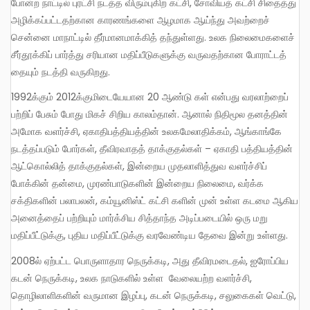
போன்ற நாட்டில் புரட்சி நடத்த விரும்புகிற கட்சி, சோவியத் கட்சி சிதைத்து
அழிக்கப்பட்டதற்கான காரணங்களை ஆழமாக ஆய்ந்து அவற்றைச்
சென்னை மாநாட்டில் தீர்மானமாக்கித் தந்துள்ளது. உலக நிலைமைகளைச்
சீர்தூக்கிப் பார்த்து சரியான மதிப்பீடுகளுக்கு வருவதற்கான போராட்டத்
தையும் நடத்தி வருகிறது.
1992க்கும் 2012க்குமிடையேயான 20 ஆண்டு கள் என்பது வரலாற்றைப்
பற்றிப் பேசும் போது மிகச் சிறிய காலம்தான். ஆனால் நிதிமூல தனத்தின்
அமோக வளர்ச்சி, ஏகாதிபத்தியத்தின் உலகமேலாதிக்கம், ஆங்காங்கே
நடத்தப்படும் போர்கள், தீவிரவாதத் தாக்குதல்கள் – ஏகாதி பத்தியத்தின்
ஆட்கொல்லித் தாக்குதல்கள், இன்றைய முதலாளித்துவ வளர்ச்சிப்
போக்கின் தன்மை, முரண்பாடுகளின் இன்றைய நிலைமை, வர்க்க
சக்திகளின் பலாபலன், கம்யூனிஸ்ட் கட்சி களின் முன் உள்ள கடமை ஆகிய
அனைத்தைப் பற்றியும் மார்க்சிய சித்தாந்த அடிப்படையில் ஒரு மறு
மதிப்பீட்டுக்கு, புதிய மதிப்பீட்டுக்கு வரவேண்டிய தேவை இன்று உள்ளது.
2008ல் ஏற்பட்ட பொருளாதார நெருக்கடி, அது தீவிரமடைதல், ஐரோப்பிய
கடன் நெருக்கடி, உலக நாடுகளில் உள்ள வேலையற்ற வளர்ச்சி,
தொழிலாளிகளின் வருமான இழப்பு, கடன் நெருக்கடி, சலுகைகள் வெட்டு,