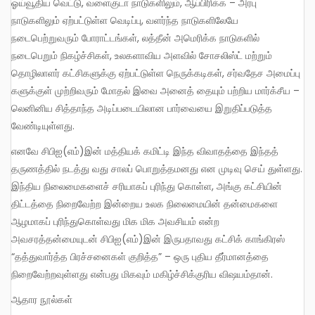
ஓய்வூதிய வெட்டு, வளைகுடா நாடுகளிலும், ஆப்பிரிக்க – அரபு
நாடுகளிலும் ஏற்பட்டுள்ள வெடிப்பு, வளர்ந்த நாடுகளிலேயே
நடைபெற்றுவரும் போராட்டங்கள், லத்தீன் அமெரிக்க நாடுகளில்
நடைபெறும் நிகழ்ச்சிகள், உலகளாவிய அளவில் சோசலிஸ்ட் மற்றும்
தொழிலாளர் கட்சிகளுக்கு ஏற்பட்டுள்ள நெருக்கடிகள், சர்வதேச அமைப்பு
களுக்குள் முற்றிவரும் மோதல் இவை அனைத் தையும் பற்றிய மார்க்சீய –
லெனினிய சித்தாந்த அடிப்படையிலான பார்வையை இறுதிப்படுத்த
வேண்டியுள்ளது.
எனவே சிபிஐ(எம்)இன் மத்தியக் கமிட்டி இந்த விவாதத்தை இந்தத்
தருணத்தில் நடத்து வது சாலப் பொறுத்தமனது என முடிவு செய் துள்ளது.
இந்திய நிலைமைகளைச் சரியாகப் புரிந்து கொள்ள, அங்கு கட்சியின்
திட்டத்தை நிறைவேற்ற இன்றைய உலக நிலைமையின் தன்மைகளை
ஆழமாகப் புரிந்துகொள்வது மிக மிக அவசியம் என்ற
அவசரத்தன்மையுடன் சிபிஐ(எம்)இன் இருபதாவது கட்சிக் காங்கிரஸ்
“தத்துவார்த்த பிரச்சனைகள் குறித்த” – ஒரு புதிய தீர்மானத்தை
நிறைவேற்றவுள்ளது என்பது மிகவும் மகிழ்ச்சிக்குரிய விஷயம்தான்.
ஆதார நூல்கள்