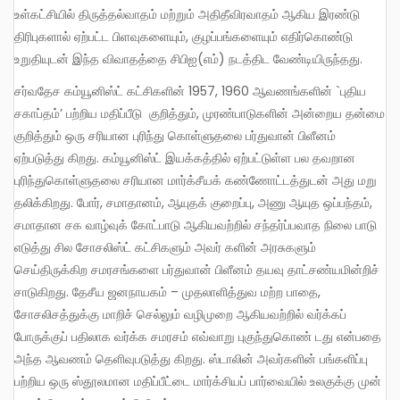
உள்கட்சியில் திருத்தல்வாதம் மற்றும் அதிதீவிரவாதம் ஆகிய இரண்டு
திரிபுகளால் ஏற்பட்ட பிளவுகளையும், குழப்பங்களையும் எதிர்கொண்டு
உறுதியுடன் இந்த விவாதத்தை சிபிஐ(எம்) நடத்திட வேண்டியிருந்தது.
சர்வதேச கம்யூனிஸ்ட் கட்சிகளின் 1957, 1960 ஆவணங்களின் `புதிய
சகாப்தம்’ பற்றிய மதிப்பீடு குறித்தும், முரண்பாடுகளின் அன்றைய தன்மை
குறித்தும் ஒரு சரியான புரிந்து கொள்ளுதலை பர்துவான் பிளீனம்
ஏற்படுத்து கிறது. கம்யூனிஸ்ட் இயக்கத்தில் ஏற்பட்டுள்ள பல தவறான
புரிந்துகொள்ளுதலை சரியான மார்க்சீயக் கண்ணோட்டத்துடன் அது மறு
தலிக்கிறது. போர், சமாதானம், ஆயுதக் குறைப்பு, அணு ஆயுத ஒப்பந்தம்,
சமாதான சக வாழ்வுக் கோட்பாடு ஆகியவற்றில் சந்தர்ப்பவாத நிலை பாடு
எடுத்து சில சோசலிஸ்ட் கட்சிகளும் அவர் களின் அரசுகளும்
செய்திருக்கிற சமரசங்களை பர்துவான் பிளீனம் தயவு தாட்சண்யமின்றிச்
சாடுகிறது. தேசீய ஜனநாயகம் – முதலாளித்துவ மற்ற பாதை,
சோசலிசத்துக்கு மாறிச் செல்லும் வழிமுறை ஆகியவற்றில் வர்க்கப்
போருக்குப் பதிலாக வர்க்க சமரசம் எவ்வாறு புகுந்துகொண் டது என்பதை
அந்த ஆவணம் தெளிவுபடுத்து கிறது. ஸ்டாலின் அவர்களின் பங்களிப்பு
பற்றிய ஒரு ஸ்தூலமான மதிப்பீட்டை மார்க்சியப் பார்வையில் உலகுக்கு முன்