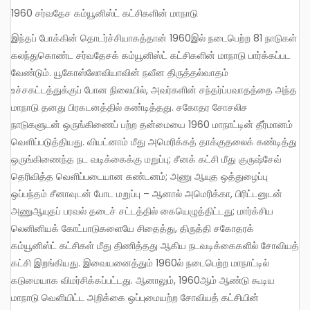
1960 சர்வதேச கம்யூனிஸ்ட் கட்சிகளின் மாநாடு
இந்தப் போக்கின் தொடர்ச்சியாகத்தான் 1960இல் நடைபெற்ற 81 நாடுகள்
கலந்துகொண்ட சர்வதேசக் கம்யூனிஸ்ட் கட்சிகளின் மாநாடு பார்க்கப்பட
வேண்டும். யூகோஸ்லோவியாவின் நவீன திருத்தல்வாதம்
உச்சகட்டத்துக்குப் போன நிலையில், அவர்களின் சந்தர்ப்பவாதத்தை அந்த
மாநாடு தனது பிரகடனத்தில் கண்டித்தது. சகோதர சோசலிச
நாடுகளுடன் ஒருங்கிணைப் பற்ற தன்மையை 1960 மாநாட்டின் தீர்மானம்
வெளிப்படுத்தியது. வியட்னாம் மீது அமெரிக்கத் தாக்குதலைக் கண்டித்து
ஒருங்கிணைந்த நட வடிக்கைக்கு மறுப்பு; சீனக் கட்சி மீது குருஷ்சேவ்
தெரிவித்த வெளிப்படையான கண்டனம்; அணு ஆயுத ஒத்துழைப்பு
ஒப்பந்தம் சீனாவுடன் போட மறுப்பு – ஆனால் அமெரிக்கா, பிரிட்டனுடன்
அணுஆயுதப் பரவல் தடைச் சட்டத்தில் கையெழுத்திட்டது; மார்க்சிய
லெனினியக் கோட்பாடுகளையே சிதைத்து, திருத்தி சகோதரக்
கம்யூனிஸ்ட் கட்சிகள் மீது திணித்தது ஆகிய நடவடிக்கைகளில் சோவியத்
கட்சி இறங்கியது. இவையனைத்தும் 1960ல் நடைபெற்ற மாநாட்டில்
கடுமையாக விமர்சிக்கப்பட்டது. ஆனாலும், 1960ஆம் ஆண்டு கூடிய
மாநாடு வெளியிட்ட அறிக்கை ஒப்புமையற்ற சோவியத் கட்சியின்