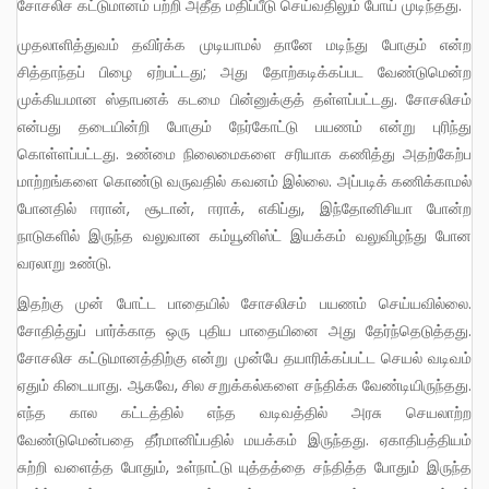
சோசலிச கட்டுமானம் பற்றி அதீத மதிப்பீடு செய்வதிலும் போய் முடிந்தது.
முதலாளித்துவம் தவிர்க்க முடியாமல் தானே மடிந்து போகும் என்ற
சித்தாந்தப் பிழை ஏற்பட்டது; அது தோற்கடிக்கப்பட வேண்டுமென்ற
முக்கியமான ஸ்தாபனக் கடமை பின்னுக்குத் தள்ளப்பட்டது. சோசலிசம்
என்பது தடையின்றி போகும் நேர்கோட்டு பயணம் என்று புரிந்து
கொள்ளப்பட்டது. உண்மை நிலைமைகளை சரியாக கணித்து அதற்கேற்ப
மாற்றங்களை கொண்டு வருவதில் கவனம் இல்லை. அப்படிக் கணிக்காமல்
போனதில் ஈரான், சூடான், ஈராக், எகிப்து, இந்தோனிசியா போன்ற
நாடுகளில் இருந்த வலுவான கம்யூனிஸ்ட் இயக்கம் வலுவிழந்து போன
வரலாறு உண்டு.
இதற்கு முன் போட்ட பாதையில் சோசலிசம் பயணம் செய்யவில்லை.
சோதித்துப் பார்க்காத ஒரு புதிய பாதையினை அது தேர்ந்தெடுத்தது.
சோசலிச கட்டுமானத்திற்கு என்று முன்பே தயாரிக்கப்பட்ட செயல் வடிவம்
ஏதும் கிடையாது. ஆகவே, சில சறுக்கல்களை சந்திக்க வேண்டியிருந்தது.
எந்த கால கட்டத்தில் எந்த வடிவத்தில் அரசு செயலாற்ற
வேண்டுமென்பதை தீர்மானிப்பதில் மயக்கம் இருந்தது. ஏகாதிபத்தியம்
சுற்றி வளைத்த போதும், உள்நாட்டு யுத்தத்தை சந்தித்த போதும் இருந்த