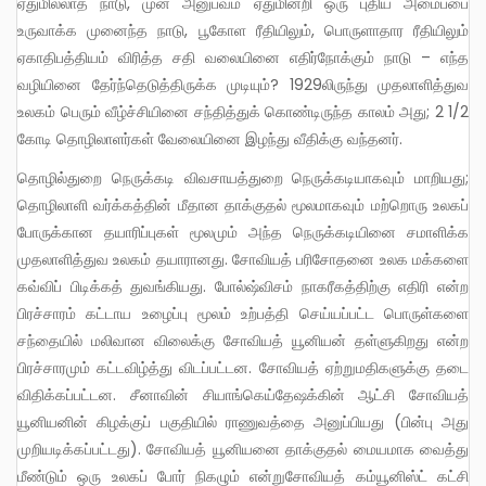
ஏதுமில்லாத நாடு, முன் அனுபவம் ஏதுமின்றி ஒரு புதிய அமைப்பை
உருவாக்க முனைந்த நாடு, பூகோள ரீதியிலும், பொருளாதார ரீதியிலும்
ஏகாதிபத்தியம் விரித்த சதி வலையினை எதிர்நோக்கும் நாடு – எந்த
வழியினை தேர்ந்தெடுத்திருக்க முடியும்? 1929லிருந்து முதலாளித்துவ
உலகம் பெரும் வீழ்ச்சியினை சந்தித்துக் கொண்டிருந்த காலம் அது; 2 1/2
கோடி தொழிலாளர்கள் வேலையினை இழந்து வீதிக்கு வந்தனர்.
தொழில்துறை நெருக்கடி விவசாயத்துறை நெருக்கடியாகவும் மாறியது;
தொழிலாளி வர்க்கத்தின் மீதான தாக்குதல் மூலமாகவும் மற்றொரு உலகப்
போருக்கான தயாரிப்புகள் மூலமும் அந்த நெருக்கடியினை சமாளிக்க
முதலாளித்துவ உலகம் தயாரானது. சோவியத் பரிசோதனை உலக மக்களை
கவ்விப் பிடிக்கத் துவங்கியது. போல்ஷ்விசம் நாகரீகத்திற்கு எதிரி என்ற
பிரச்சாரம் கட்டாய உழைப்பு மூலம் உற்பத்தி செய்யப்பட்ட பொருள்களை
சந்தையில் மலிவான விலைக்கு சோவியத் யூனியன் தள்ளுகிறது என்ற
பிரச்சாரமும் கட்டவிழ்த்து விடப்பட்டன. சோவியத் ஏற்றுமதிகளுக்கு தடை
விதிக்கப்பட்டன. சீனாவின் சியாங்கெய்தேஷக்கின் ஆட்சி சோவியத்
யூனியனின் கிழக்குப் பகுதியில் ராணுவத்தை அனுப்பியது (பின்பு அது
முறியடிக்கப்பட்டது). சோவியத் யூனியனை தாக்குதல் மையமாக வைத்து
மீண்டும் ஒரு உலகப் போர் நிகழும் என்றுசோவியத் கம்யூனிஸ்ட் கட்சி