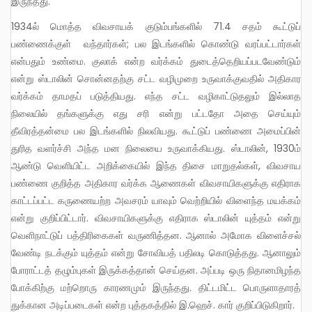
இருந்தது.
1934ல் மொத்த விவசாயக் குடும்பங்களில் 71.4 சதம் கூட்டுப்
பண்ணைக்குள் வந்தார்கள்; பல இடங்களில் கொண்டு வரப்பட்டார்கள்
என்பதும் உண்மை. குலாக் என்ற வர்க்கம் துடைத்தெறியப்படவேண்டும்
என்று ஸ்டாலின் சொன்னதற்கு சட்ட வழிமுறை உருவாக்குவதில் அதிகார
வர்க்கம் தாமதப் படுத்தியது. எந்த சட்ட வழிகாட்டுதலும் இல்லாத
நிலையில் தங்களுக்கு எது சரி என்று பட்டதோ அதை செய்யும்
தீவிரத்தன்மை பல இடங்களில் நிலவியது. கூட்டுப் பண்ணை அமைப்பின்
துரித வளர்ச்சி அந்த மன நிலையை உருவாக்கியது. ஸ்டாலின், 1930ம்
ஆண்டு வெளியிட்ட அறிக்கையில் இந்த திசை மாறுதல்கள், விவசாய
பண்ணை குறித்த அதிகார வர்க்க ஆணைகள் விவசாயிகளுக்கு எதிராக
காட்டப்பட்ட கருணையற்ற அவசரம் யாவும் வெற்றியில் விளைந்த மயக்கம்
என்று குறிப்பிட்டார். விவசாயிகளுக்கு எதிராக ஸ்டாலின் யுத்தம் என்று
வெளிநாட்டுப் பத்திரிகைகள் வருணித்தன. ஆனால் அமோக விளைச்சல்
வேண்டி நடக்கும் யுத்தம் என்று சோவியத் பதிலடி கொடுத்தது. ஆனாலும்
போராட்டத் தழும்புகள் இருக்கத்தான் செய்தன. அப்படி ஒரு நிதானமிழந்த
போக்கிற்கு மற்றொரு காரணமும் இருந்தது. திட்டமிட்ட பொருளாதாரத்
துக்கான அடிப்படைகள் என்ற புத்தகத்தில் இ.ஹெச். கார் குறிப்பிடுகிறார்.