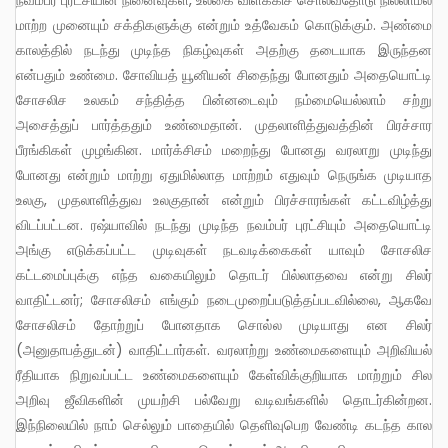
மாற்ற முனையும் சக்திகளுக்கு என்றும் உத்வேகம் கொடுக்கும். அண்மை
காலத்தில் நடந்து முடிந்த நிகழ்வுகள் அதற்கு தடையாக இருந்தன
என்பதும் உண்மை. சோவியத் யூனியன் சிதைந்து போனதும் அதையொட்டி
சோசலிச உலகம் சந்தித்த பின்னடைவும் நம்மையெல்லாம் சற்று
அசைத்துப் பார்த்ததும் உண்மைதான். முதலாளித்துவத்தின் பிரச்சார
பீரங்கிகள் முழங்கின. மார்க்சிசம் மறைந்து போனது வரலாறு முடிந்து
போனது என்றும் மாற்று ஏதுமில்லாத மாற்றம் எதுவும் நெருங்க முடியாத
உலகு, முதலாளித்துவ உலகுதான் என்றும் பிரச்சாரங்கள் கட்டவிழ்த்து
விடப்பட்டன. ரஷ்யாவில் நடந்து முடிந்த நவம்பர் புரட்சியும் அதையொட்டி
அங்கு எடுக்கப்பட்ட முடிவுகள் நடவடிக்கைகள் யாவும் சோசலிச
கட்டமைப்புக்கு எந்த வகையிலும் தொடர் பில்லாதவை என்று சிலர்
வாதிட்டனர்; சோசலிசம் எங்கும் நடைமுறைப்படுத்தப்படவில்லை, ஆகவே
சோசலிசம் தோற்றுப் போனதாக சொல்ல முடியாது என சிலர்
(அனுதாபத்துடன்) வாதிட்டார்கள். வரலாற்று உண்மைகளையும் அறிவியல்
ரீதியாக நிறுவப்பட்ட உண்மைகளையும் கேள்விக்குறியாக மாற்றும் சில
அறிவு ஜீவிகளின் முயற்சி பல்வேறு வடிவங்களில் தொடர்கின்றன.
இந்நிலையில் நாம் செல்லும் பாதையில் தெளிவுபெற வேண்டி கடந்த கால