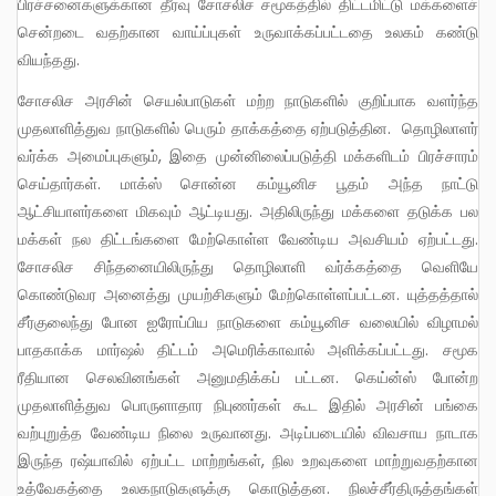
பிரச்சனைகளுக்கான தீர்வு சோசலிச சமூகத்தில் திட்டமிட்டு மக்களைச்
சென்றடை வதற்கான வாய்ப்புகள் உருவாக்கப்பட்டதை உலகம் கண்டு
வியந்தது.
சோசலிச அரசின் செயல்பாடுகள் மற்ற நாடுகளில் குறிப்பாக வளர்ந்த
முதலாளித்துவ நாடுகளில் பெரும் தாக்கத்தை ஏற்படுத்தின. தொழிலாளர்
வர்க்க அமைப்புகளும், இதை முன்னிலைப்படுத்தி மக்களிடம் பிரச்சாரம்
செய்தார்கள். மாக்ஸ் சொன்ன கம்யூனிச பூதம் அந்த நாட்டு
ஆட்சியாளர்களை மிகவும் ஆட்டியது. அதிலிருந்து மக்களை தடுக்க பல
மக்கள் நல திட்டங்களை மேற்கொள்ள வேண்டிய அவசியம் ஏற்பட்டது.
சோசலிச சிந்தனையிலிருந்து தொழிலாளி வர்க்கத்தை வெளியே
கொண்டுவர அனைத்து முயற்சிகளும் மேற்கொள்ளப்பட்டன. யுத்தத்தால்
சீர்குலைந்து போன ஐரோப்பிய நாடுகளை கம்யூனிச வலையில் விழாமல்
பாதகாக்க மார்ஷல் திட்டம் அமெரிக்காவால் அளிக்கப்பட்டது. சமூக
ரீதியான செலவினங்கள் அனுமதிக்கப் பட்டன. கெய்ன்ஸ் போன்ற
முதலாளித்துவ பொருளாதார நிபுணர்கள் கூட இதில் அரசின் பங்கை
வற்புறுத்த வேண்டிய நிலை உருவானது. அடிப்படையில் விவசாய நாடாக
இருந்த ரஷ்யாவில் ஏற்பட்ட மாற்றங்கள், நில உறவுகளை மாற்றுவதற்கான
உத்வேகத்தை உலகநாடுகளுக்கு கொடுத்தன. நிலச்சீர்திருத்தங்கள்