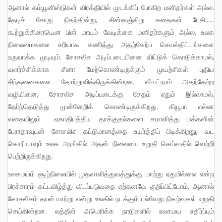
ஆனால் கம்யூனிஸ்டுகள் விரக்தியில் முடங்கிப் போகிற மனிதர்கள் அல்ல.
தேடிச் சோறு நிதந்தின்று, சின்னஞ்சிறு கதைகள் பேசி……
கூற்றுக்கிரையென பின் மாயும் வேடிக்கை மனிதர்களும் அல்ல. உலக
நிலைமைகளை சரியாக கணித்து அதற்கேற்ப செயல்திட்டங்களை
உருவாக்க முடியும். சோசலிச அடிப்படையினை விட்டுக் கொடுக்காமல்,
வளர்ச்சிக்காக சீனா மேற்கொண்டிருக்கும் முயற்சிகள் புதிய
சிந்தனைகளை தோற்றுவித்திருக்கின்றன; வியட்நாம் அதற்கேற்ற
வழியினை, சோசலிச அடிப்படைக்கு சேதம் ஏதும் இல்லாமல்,
தேர்ந்தெடுத்து முன்னேறிக் கொண்டிருக்கிறது. கியூபா எல்லா
வகையிலும் ஏகாதிபத்திய தாக்குதல்களை சமாளித்து மக்களின்
பேராதரவுடன் சோசலிச கட்டுமானத்தை உயர்த்திப் பிடிக்கிறது; வட
கொரியாவும் உலக அரங்கில் அதன் நிலையை உறுதி செய்வதில் வெற்றி
பெற்றிருக்கிறது.
உலகமயம் சூழ்நிலையில் முதலாளித்துவத்துக்கு மாற்று ஏதுமில்லை என்ற
பிரச்சாரம் கட்டவிழ்த்து விடப்படுவதை ஏற்கனவே குறிப்பிட்டோம். ஆனால்
சோசலிசம் தான் மாற்று என்று உலகில் நடக்கும் பல்வேறு நிகழ்வுகள் உறுதி
செய்கின்றன. லத்தீன் அமெரிக்க நாடுகளில் உலகமய எதிர்ப்பும்