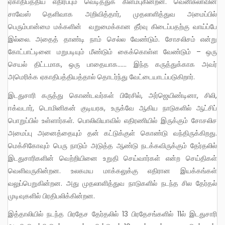
ஏகாதிபத்திய எதிர்ப்பும் வெடித்துக் கிளம்புகின்றன. வெனிசுலாவின்
சாவேஸ் தெளிவாக அறிவித்தார், முதலாளித்துவ அமைப்பில்
பெரும்பான்மை மக்களின் வறுமைக்கான தீர்வு கிடைப்பதற்கு வாய்ப்பே
இல்லை. அதைத் தாண்டி நாம் செல்ல வேண்டும். சோசலிசம் என்று
கோட்பாட்டினை மறுபடியும் மீண்டும் கைக்கொள்ள வேண்டும் – ஒரு
செயல் திட்டமாக, ஒரு பாதையாக…… இந்த கருத்துக்காக அவர்
அமெரிக்க ஏகாதிபத்தியத்தால் தொடர்ந்து வேட்டையாடப்படுகிறார்.
இடதுசாரி கருத்து கொண்டவர்கள் பிரேசில், அர்ஜெயிண்டினா, சிலி,
ஈக்வடார், டொமினிகன் குடியரசு, உருக்வே ஆகிய நாடுகளில் ஆட்சிப்
பொறுப்பில் உள்ளார்கள். பொலிவியாவில் எதிரணியில் இருக்கும் சோசலிச
அமைப்பு அனைத்தையும் தன் கட்டுக்குள் கொண்டு வந்திருக்கிறது.
மெக்சிகோவும் பெரு நாடும் அடுத்த ஆண்டு நடக்கவிருக்கும் தேர்தலில்
இடதுசாரிகளின் வெற்றியினை உறுதி செய்வார்கள் என்ற செய்திகள்
வெளிவருகின்றன. உலகமய மாக்கலுக்கு எதிரான இயக்கங்கள்
வலுப்பெறுகின்றன. அது முதலாளித்துவ நாடுகளில் நடந்த சில தேர்தல்
முடிவுகளில் பிரதிபலிக்கின்றன.
இத்தாலியில் நடந்த பிரதேச தேர்தலில் 13 பிரதேசங்களில் 11ல் இடதுசாரி