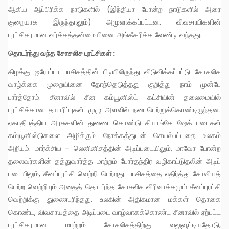
ஆகிய ஆப்பிரிக்க நாடுகளில் (இந்தியா போன்ற நாடுகளில் அரை
குறையாக இருந்தாலும்) அமுலாக்கப்பட்டன. விவசாயிகளின்
புரட்சிகரமான வர்க்கத்தன்மையினை அங்கீகரிக்க வேண்டி வந்தது.
தொடர்ந்து வந்த சோசலிச புரட்சிகள் :
கிழக்கு ஐரோப்பா பாசிசத்தின் பிடியிலிருந்து விடுவிக்கப்பட்டு சோசலிச
வாழ்க்கை முறையினை தோந்தெடுத்தது குறித்து நாம் முன்பே
பார்த்தோம். சீனாவில் சீன கம்யூனிஸ்ட் கட்சியின் தலைமையில்
புரட்சிக்கான தயாரிப்புகள் முழு அளவில் நடைபெற்றுக்கொண்டிருந்தன.
ஏகாதிபத்திய அரசுகளின் துணை கொண்டு சியாங்கே ஷேக் படைகள்
கம்யூனிஸ்டுகளை அழிக்கும் நோக்கத்துடன் செயல்பட்டதை உலகம்
அறியும். மார்க்சிய – லெனினிசத்தின் அடிப்படையிலும், மாவோ போன்ற
தலைவர்களின் தத்துவார்த்த மாற்றம் போர்தந்திர வழிகாட்டுதலின் அடிப்
படையிலும், சீனப்புரட்சி வெற்றி பெற்றது. பாசிசத்தை எதிர்த்து சோவியத்
பெற்ற வெற்றியும் அதைத் தொடர்ந்த சோசலிச விரிவாக்கமும் சீனப்புரட்சி
வெற்றிக்கு துணைபுரிந்தது. உலகின் அதிகமான மக்கள் தொகை
கொண்ட, விவசாயத்தை அடிப்படை வாழ்வாகக்கொண்ட சீனாவில் ஏற்பட்ட
புரட்சிகரமான மாற்றம் சோசலிசத்திற்கு வலுவூட்டியதோடு,