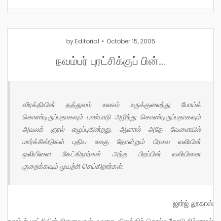
by
Editorial
October 15, 2005
நவம்பர் புரட்சிக்குப் பின்….
விரக்தியின் தத்துவம் உலகம் உருக்குலைந்து போய்க்
கொண்டிருப்பதாகவும் பண்பாடு அழிந்து கொண்டிருப்பதாகவும்
அவலக் குரல் எழுப்புகின்றது. ஆனால் அதே வேளையில்
மார்க்சிஸ்டுகள் புதிய உலகு தோன்றும் பிரசவ வலியின்
ஒலியினை கேட்கிறார்கள் அந்த பிறப்பின் வலியினை
குறைக்கவும் முயற்சி செய்கிறார்கள்.
ஜார்ஜ் லூகாஸ்
நவம்பர் புரட்சியின் நினைவுகள், உலகை விளக்கிச் சொல்வதோடு நில்லாமல்