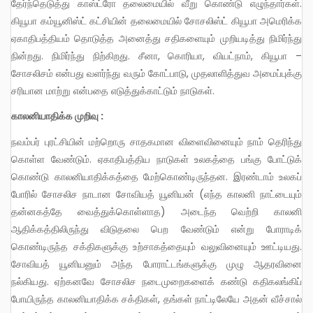
தேர்ந்தெடுத்து காஸ்ட்ரோ தலைமையில் வீறு கொண்டு எழுந்தார்கள்.
கியூபா கம்யூனிஸ்ட் கட்சியின் தலைமையில் சோசலிஸ்ட் கியூபா அமெரிக்க
ஏகாதிபத்தியம் தொடுத்த அனைத்து சதிகளையும் முறியடித்து நிமிர்ந்து
நின்றது. நிமிர்ந்து நிற்கிறது. சீனா, கொரியா, வியட்நாம், கியூபா –
சோசலிசம் என்பது வளர்ந்து வரும் கோட்பாடு, முதலாளித்துவ அமைப்புக்கு
சரியான மாற்று என்பதை எடுத்துக்காட்டும் நாடுகள்.
காலனியாதிக்க முறிவு :
நவம்பர் புரட்சியின் மற்றொரு சாதகமான விளைவினையும் நாம் தெரிந்து
கொள்ள வேண்டும். ஏகாதிபத்திய நாடுகள் உலகத்தை பங்கு போட்டுக்
கொண்டு காலனியாதிக்கத்தை மேற்கொண்டிருந்தன. இரண்டாம் உலகப்
போரில் சோசலிச நாடான சோவியத் யூனியன் (எந்த காலனி நாட்டையும்
தன்னகத்தே வைத்துக்கொள்ளாத) அடைந்த வெற்றி காலனி
ஆதிக்கத்திலிருந்து விடுதலை பெற வேண்டும் என்று போராடிக்
கொண்டிருந்த சக்திகளுக்கு உற்சாகத்தையும் வலுவினையும் ஊட்டியது.
சோவியத் யூனியனும் அந்த போராட்டங்களுக்கு முழு ஆதரவினை
நல்கியது. ஏற்கனவே சோசலிச நடைமுறைகளைக் கண்டு கதிகலங்கிப்
போயிருந்த காலனியாதிக்க சக்திகள், தங்கள் நாட்டிலேயே அதன் வீச்சால்