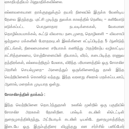
ஏகாதிபத்தியம் அனுமதிக்கவில்லை.
எல்லாவகையான தாக்குதலுக்கும் தயார் நிலையில் இருக்க வேண்டிய
தேவை இருந்தது. புரட்சி முடிந்து துவக்க காலத்தில் நெளிவு – சுளிவோடு
எடுக்கப்பட்ட பொருளாதார நடவடிக்கைகள், வேகமான
தொழில்மயமாக்கல், கூட்டு விவசாய நடைமுறை, தொழிலாளி – விவசாயி
ஒற்றுமை மக்களின் பேராதரவுடன் இலக்கினை எட்டிப்பிடித்த 5 ஆண்டுத்
திட்டங்கள், நிலைமைகளை சரியாகக் கணித்து அதற்கேற்ப வழிகாட்டிய
கட்சித்தலைமை, செஞ்சேனையின் தியாகம், வீரம், கடைபிடித்த ராணுவ
தந்திரங்கள், எல்லாவற்றிகும் மேலாக, விரிந்த பரிமாணத்தில் ஒரு சோசலிச
அரசின் செயல்முறை- அனைத்தும் ஒருங்கிணைந்து தான் இந்த
வெற்றியினைக் கொண்டு வந்தது. இந்த வரலாறு சிலரால் மறக்கப்படலாம்,
ஆனால், மறைக்க முடியாத ஒன்று.
சோசலிசத்தின் தாக்கம் :
இந்த வெற்றியினை தொடர்ந்துதான் உலகில் மூன்றில் ஒரு பகுதியில்
சோசலிச அரசுகள் தோன்றின. பால்டிக் கடலின் ஸ்டெட்டின்
துறைமுகத்திலிருந்து, அட்ரியாடிக் கடலின் டியஸ்டே துறைமுகத்திற்கு
இடையே ஒரு இரும்புத்திரை விழுந்தது என சர்ச்சில் பனிப்போர்