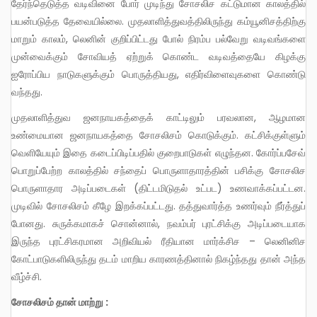
தேர்ந்தெடுத்த வடிவினை போர் முடிந்து சோசலிச கட்டுமான காலத்தில்
பயன்படுத்த தேவையில்லை. முதலாளித்துவத்திலிருந்து கம்யூனிசத்திற்கு
மாறும் காலம், லெனின் குறிப்பிட்டது போல் நிரம்ப பல்வேறு வடிவங்களை
முன்வைக்கும் சோவியத் ஏற்றுக் கொண்ட வடிவத்தையே கிழக்கு
ஐரோப்பிய நாடுகளுக்கும் பொருத்தியது, எதிர்விளைவுகளை கொண்டு
வந்தது.
முதலாளித்துவ ஜனநாயகத்தைக் காட்டிலும் பரவலான, ஆழமான
உண்மையான ஜனநாயகத்தை சோசலிசம் கொடுக்கும். கட்சிக்குள்ளும்
வெளியேயும் இதை கடைப்பிடிப்பதில் குறைபாடுகள் எழுந்தன. கோர்ப்பசேவ்
பொறுப்பேற்ற காலத்தில் சந்தைப் பொருளாதாரத்தின் பசிக்கு சோசலிச
பொருளாதார அடிப்படைகள் (திட்டமிடுதல் உட்பட) உணவாக்கப்பட்டன.
முடிவில் சோசலிசம் கீழே இறக்கப்பட்டது. தத்துவார்த்த உணர்வும் நீர்த்துப்
போனது. சுருக்கமாகச் சொன்னால், நவம்பர் புரட்சிக்கு அடிப்படையாக
இருந்த புரட்சிகரமான அறிவியல் ரீதியான மார்க்சிச – லெனினிச
கோட்பாடுகளிலிருந்து தடம் மாறிய காரணத்தினால் நிகழ்ந்தது தான் அந்த
வீழ்ச்சி.
சோசலிசம் தான் மாற்று :