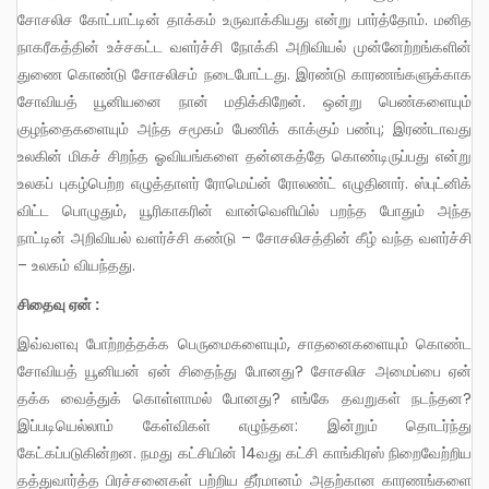
சோசலிச கோட்பாட்டின் தாக்கம் உருவாக்கியது என்று பார்த்தோம். மனித
நாகரீகத்தின் உச்சகட்ட வளர்ச்சி நோக்கி அறிவியல் முன்னேற்றங்களின்
துணை கொண்டு சோசலிசம் நடைபோட்டது. இரண்டு காரணங்களுக்காக
சோவியத் யூனியனை நான் மதிக்கிறேன். ஒன்று பெண்களையும்
குழந்தைகளையும் அந்த சமூகம் பேணிக் காக்கும் பண்பு; இரண்டாவது
உலகின் மிகச் சிறந்த ஓவியங்களை தன்னகத்தே கொண்டிருப்பது என்று
உலகப் புகழ்பெற்ற எழுத்தாளர் ரோமெய்ன் ரோலண்ட் எழுதினார். ஸ்புட்னிக்
விட்ட பொழுதும், யூரிகாகரின் வான்வெளியில் பறந்த போதும் அந்த
நாட்டின் அறிவியல் வளர்ச்சி கண்டு – சோசலிசத்தின் கீழ் வந்த வளர்ச்சி
– உலகம் வியந்தது.
சிதைவு ஏன் :
இவ்வளவு போற்றத்தக்க பெருமைகளையும், சாதனைகளையும் கொண்ட
சோவியத் யூனியன் ஏன் சிதைந்து போனது? சோசலிச அமைப்பை ஏன்
தக்க வைத்துக் கொள்ளாமல் போனது? எங்கே தவறுகள் நடந்தன?
இப்படியெல்லாம் கேள்விகள் எழுந்தன: இன்றும் தொடர்ந்து
கேட்கப்படுகின்றன. நமது கட்சியின் 14வது கட்சி காங்கிரஸ் நிறைவேற்றிய
தத்துவார்த்த பிரச்சனைகள் பற்றிய தீர்மானம் அதற்கான காரணங்களை