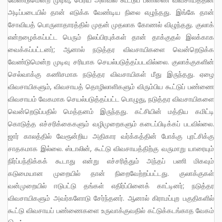
அடிப்படையில் தான் எடுக்க வேண்டிய நிலை எழுந்தது. இங்கே தான்
சோவியத் பொருளாதாரத்தில் முதன் முதலாக கோணல் விழுந்தது. குலாக்
என்றழைக்கப்பட்ட பெரும் நிலப்பிரபுக்கள் தான் தாக்குதல் இலக்காக
வைக்கப்பட்டனர்; ஆனால் நடுத்தர விவசாயிகளை வென்றெடுக்க
வேண்டுமென்ற முடிவு சரியாக செயல்படுத்தப்படவில்லை. குலாக்குகளின்
செல்வாக்கு கணிசமாக நடுத்தர விவசாயிகள் மீது இருந்தது. ஏழை
விவசாயிகளும், விவசாயத் தொழிலாளிகளும் விரும்பிய கூட்டுப் பண்ணை
விவசாயம் வேகமாக செயல்படுத்தப்பட்ட பொழுது, நடுத்தர விவசாயிகளை
வென்றெடுப்பதில் மெத்தனம் இருந்தது. கட்சியின் மத்திய கமிட்டி
கொடுத்த எச்சரிக்கைகளும் வழிமுறைகளும் கடைப்பிடிக்கப் படவில்லை.
ஜார் காலத்தில் வேரூன்றிய அதிகார வர்க்கத்தின் போக்கு புரட்சிக்கு
சாதகமாக இல்லை. ஸ்டாலின், கூட்டு விவசாயத்திற்கு வருமாறு யாரையும்
நிர்ப்பந்திக்கக் கூடாது என்று எச்சரித்தும் அந்தப் பணி மிகவும்
கடுமையான முறையில் தான் நிறைவேற்றப்பட்டது. குலாக்குகள்
வன்முறையில் ஈடுபட்டு தங்கள் எதிர்ப்பினைக் காட்டினர்; நடுத்தர
விவசாயிகளும் அவர்களோடு சேர்ந்தனர். ஆனால் கிராமப்புற பகுதிகளில்
கூட்டு விவசாயப் பண்ணைகளை உருவாக்குவதில் கட்டுக்கடங்காத வேகம்