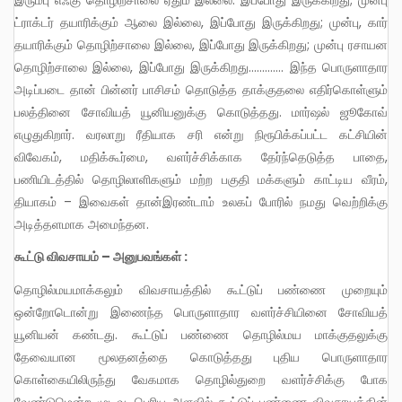
இரும்பு எஃகு தொழிற்சாலை ஏதும் இல்லை. இப்போது இருக்கிறது; முன்பு
ட்ராக்டர் தயாரிக்கும் ஆலை இல்லை, இப்போது இருக்கிறது; முன்பு, கார்
தயாரிக்கும் தொழிற்சாலை இல்லை, இப்போது இருக்கிறது; முன்பு ரசாயன
தொழிற்சாலை இல்லை, இப்போது இருக்கிறது…………. இந்த பொருளாதார
அடிப்படை தான் பின்னர் பாசிசம் தொடுத்த தாக்குதலை எதிர்கொள்ளும்
பலத்தினை சோவியத் யூனியனுக்கு கொடுத்தது. மார்ஷல் ஜூகோவ்
எழுதுகிறார். வரலாறு ரீதியாக சரி என்று நிரூபிக்கப்பட்ட கட்சியின்
விவேகம், மதிக்கூர்மை, வளர்ச்சிக்காக தேர்ந்தெடுத்த பாதை,
பணியிடத்தில் தொழிலாளிகளும் மற்ற பகுதி மக்களும் காட்டிய வீரம்,
தியாகம் – இவைகள் தான்இரண்டாம் உலகப் போரில் நமது வெற்றிக்கு
அடித்தளமாக அமைந்தன.
கூட்டு விவசாயம் – அனுபவங்கள் :
தொழில்மயமாக்கலும் விவசாயத்தில் கூட்டுப் பண்ணை முறையும்
ஒன்றோடொன்று இணைந்த பொருளாதார வளர்ச்சியினை சோவியத்
யூனியன் கண்டது. கூட்டுப் பண்ணை தொழில்மய மாக்குதலுக்கு
தேவையான மூலதனத்தை கொடுத்தது புதிய பொருளாதார
கொள்கையிலிருந்து வேகமாக தொழில்துறை வளர்ச்சிக்கு போக
வேண்டுமென்ற முடிவு, பெரிய அளவில் கூட்டுப் பண்ணை விவசாயத்தின்