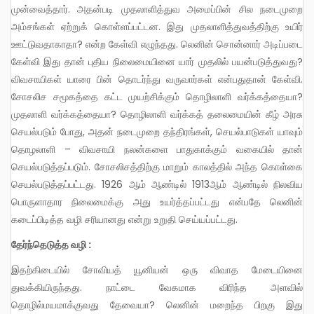
முன்வைத்தார். அதன்படி முதலாளித்துவ அமைப்பின் சில நடைமுறை
அம்சங்கள் ஏற்றுக் கொள்ளப்பட்டன. இது முதலாளித்துவத்திற்கு உயிர்
ஊட்டுவதாகாதா? என்ற கேள்வி எழுந்தது. லெனின் சொன்னார் அடிப்படை
கேள்வி இது தான் புதிய நிலைமையினை யார் முதலில் பயன்படுத்துவது?
விவசாயிகள் யாரை பின் தொடர்ந்து வருவார்கள் என்பதுதான் கேள்வி.
சோசலிச சமூகத்தை கட்ட முயற்சிக்கும் தொழிலாளி வர்க்கத்தையா?
முதலாளி வர்க்கத்தையா? தொழிலாளி வர்க்கத் தலைமையின் கீழ் அரசு
செயல்படும் போது, அதன் நடைமுறை தந்திரங்கள், செயல்பாடுகள் யாவும்
தொழலாளி – விவசாயி நலன்களை பாதுகாக்கும் வகையில் தான்
செயல்படுத்தப்படும். சோசலிசத்திற்கு மாறும் காலத்தில் அந்த கொள்கை
செயல்படுத்தப்பட்டது. 1926 ஆம் ஆண்டில் 1913ஆம் ஆண்டில் நிலவிய
பொருளாதார நிலைமைக்கு அது உயர்த்தப்பட்டது என்பதே லெனின்
கடைப்பிடித்த வழி சரியானது என்று உறுதி செய்யப்பட்டது.
தேர்ந்தெடுத்த வழி :
இதற்கிடையில் சோவியத் யூனியன் ஒரு விவாத மேடையினை
துவக்கியிருந்தது. நாட்டை வேகமாக விரிந்த அளவில்
தொழில்மயமாக்குவது தேவையா? லெனின் மறைந்த பிறகு இது