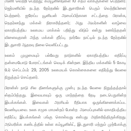
அணி வெற்றி பெற்றது; கம்யூனிஸ்டுகள் 10 சதம் வாக்குகளை பெற்றனர்.
ஜெர்மனியில் நடந்த தேர்தலில் இடதுசாரிகள் பெரும் வெற்றியினை
பெற்றனர். ஐரோப்ப யூனியன் அமைப்பிற்கான சட்டத்தை பிரான்சு,
நெதர்லாந்து மக்கள் நிராகரித்தனர்; அது அவர்களின் வாழ்வை
ஏகாதிபத்திய உலகமய மாக்கல் பறித்து விடும் என்று உணர்ந்ததன்
விளைவுதான் அந்த மக்கள் தீர்ப்பு. நார்வே நாட்டில் நடந்த தேர்தலில்
இடதுசாரி ஆதரவு நிலை வெளிப்பட்டது.
உலகம் முழுமையும் பல்வேறு நாடுகளில் ஏகாதிபத்திய எதிர்ப்பு
தன்மையோடு போராட்டங்கள் வெடிக் கின்றன. இந்திய மக்களில் 5 கோடி
பேர் செப்டம்பர் 29, 2005 உலகமயக் கொள்கைகளை எதிர்த்து வேலை
நிறுத்தம் செய்தனர்.
பிரான்ஸ் நாடு சில தினங்களுக்கு முன்பு நடந்த வேலை நிறுத்தத்தால்
ஸ்தம்பித்தது. இவையாவும் ஒரு மாற்றத்தை தேடி நடைபெறுகின்ற
இயக்கங்கள். இவைகள் அரசியல் ரீதியாக ஒருங்கிணைக்கப்பட
வேண்டியவை. உலக சமூக மாமன்றம் போன்ற அமைப்புகளில் ஏகாதிபத்திய
எதிர்ப்பு இயக்கங்கள் பங்கு கொள்வது என்பது அதிகரித்திருக்கிறது.
அமெரிக்க கண்டத்தில் உள்ள கம்யூனிஸ்ட், இடதுசாரி மற்றும் முற்போக்கு