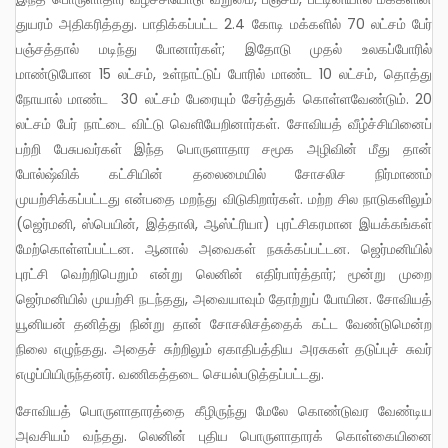
துயரம் அதிகரித்தது. பாதிக்கப்பட்ட 2.4 கோடி மக்களில் 70 லட்சம் பேர்
பஞ்சத்தால் மடிந்து போனார்கள்; இதோடு முதல் உலகப்போரில்
மாண்டுபோன 15 லட்சம், உள்நாட்டுப் போரில் மாண்ட 10 லட்சம், தொத்து
நோயால் மாண்ட 30 லட்சம் பேரையும் சேர்த்துக் கொள்ளவேண்டும். 20
லட்சம் பேர் நாட்டை விட்டு வெளியேறினார்கள். சோவியத் வீழ்ச்சியினைப்
பற்றி பேசுபவர்கள் இந்த பொருளாதார சமூக அழிவின் மீது தான்
போல்ஷ்விக் கட்சியின் தலைமையில் சோசலிச நிர்மாணம்
முயற்சிக்கப்பட்டது என்பதை மறந்து விடுகிறார்கள். மற்ற சில நாடுகளிலும்
(ஜெர்மனி, ஸ்பெயின், இத்தாலி, ஆஸ்ட்ரியா) புரட்சிகரமான இயக்கங்கள்
மேற்கொள்ளப்பட்டன. ஆனால் அவைகள் நசுக்கப்பட்டன. ஜெர்மனியில்
புரட்சி வெற்றிபெறும் என்று லெனின் எதிர்பார்த்தார்; மூன்று முறை
ஜெர்மனியில் முயற்சி நடந்தது, அவையாவும் தோற்றுப் போயின. சோவியத்
யூனியன் தனித்து நின்று தான் சோசலிசத்தைக் கட்ட வேண்டுமென்ற
நிலை எழுந்தது. அதைச் சுற்றிலும் ஏகாதிபத்திய அரசுகள் தடுப்புச் சுவர்
எழுப்பியிருந்தனர். வணிகத்தடை செயல்படுத்தப்பட்டது.
சோவியத் பொருளாதாரத்தை கீழிருந்து மேலே கொண்டுவர வேண்டிய
அவசியம் வந்தது. லெனின் புதிய பொருளாதாரக் கொள்கையினை