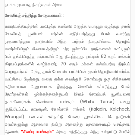
நடக்க முடியாத நிகழ்வுகள் அல்ல.
சோவியத் சந்தித்த சோதனைகள் :
ஏகாதிபத்தியத்தின் பலமிழந்த கண்ணி அறுந்த பொழுது எழுந்தது தான்
சோவியத் யூனியன். மார்க்ஸ் எதிர்ப்பார்த்தது போல் வளர்ந்த
முதலாளித்துவ நாடுகளில் அந்த மாற்றம் நிகழவில்லை. தொழில்
வளர்ச்சியிலும் விவசாயத்திலும் மற்ற ஐரோப்பிய நாடுகளைக் காட்டிலும்
பின் தங்கியிருந்த ரஷ்யாவில் அது நிகழ்ந்தது. நாட்டின் 82 சதம் மக்கள்
கிராமப்புறங்களில் வாழ்ந்தனர்; 70 சதம் மக்கள் கல்வியறிவு நிரம்பப்
பெறாதவர்கள். அங்கு தான் சோசலிச புரட்சியின் மூலம் தொழிலாளி வர்க்க
ஆட்சியை பிடித்தது. அதை தக்க வைத்துக் கொள்வது ஒரு சிக்கலான
கடுமையான அனுபவமாக இருந்தது. லெனின் எச்சரித்தது போல்
தோற்றவர்கள் மூர்க்கத்தனத்துடன் இளம் சோவியத் யூனியனை
தாக்கினார்கள். வெள்ளை பயங்கரம் (White Terror) என்று
குறிப்பிடப்பட்ட காலாடின், கோல்சாக், ராங்கல் (Kaladin, Kolchack,
Wrangal) படைகள் உள்நாட்டு போரை துவக்கின. 14 நாடுகள்
அவர்களுக்கு ஆதரவாக நின்று அனைத்து உதவிகளையும் செய்தன.
ஆனால்,
“சிவப்பு பயங்கரம்”
அதை சந்தித்தது. அந்த உள்நாட்டு போரில்