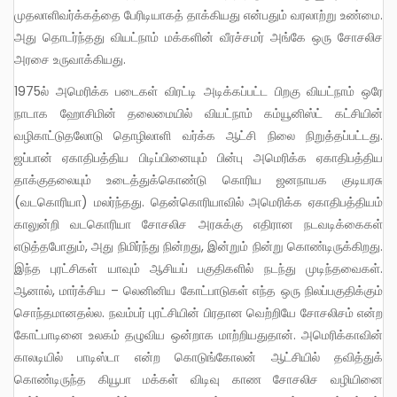
முதலாளிவர்க்கத்தை பேரிடியாகத் தாக்கியது என்பதும் வரலாற்று உண்மை.
அது தொடர்ந்தது வியட்நாம் மக்களின் வீரச்சமர் அங்கே ஒரு சோசலிச
அரசை உருவாக்கியது.
1975ல் அமெரிக்க படைகள் விரட்டி அடிக்கப்பட்ட பிறகு வியட்நாம் ஒரே
நாடாக ஹோசிமின் தலைமையில் வியட்நாம் கம்யூனிஸ்ட் கட்சியின்
வழிகாட்டுதலோடு தொழிலாளி வர்க்க ஆட்சி நிலை நிறுத்தப்பட்டது.
ஜப்பான் ஏகாதிபத்திய பிடிப்பினையும் பின்பு அமெரிக்க ஏகாதிபத்திய
தாக்குதலையும் உடைத்துக்கொண்டு கொரிய ஜனநாயக குடியரசு
(வடகொரியா) மலர்ந்தது. தென்கொரியாவில் அமெரிக்க ஏகாதிபத்தியம்
காலுன்றி வடகொரியா சோசலிச அரசுக்கு எதிரான நடவடிக்கைகள்
எடுத்தபோதும், அது நிமிர்ந்து நின்றது, இன்றும் நின்று கொண்டிருக்கிறது.
இந்த புரட்சிகள் யாவும் ஆசியப் பகுதிகளில் நடந்து முடிந்தவைகள்.
ஆனால், மார்க்சிய – லெனினிய கோட்பாடுகள் எந்த ஒரு நிலப்பகுதிக்கும்
சொந்தமானதல்ல. நவம்பர் புரட்சியின் பிரதான வெற்றியே சோசலிசம் என்ற
கோட்பாடினை உலகம் தழுவிய ஒன்றாக மாற்றியதுதான். அமெரிக்காவின்
காலடியில் பாடிஸ்டா என்ற கொடுங்கோலன் ஆட்சியில் தவித்துக்
கொண்டிருந்த கியூபா மக்கள் விடிவு காண சோசலிச வழியினை