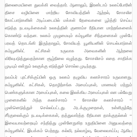
நிலைமையினை துவக்கி வைத்தார். ஆனாலும், இரண்டாம் உலகப்போரின்
திசை வழியினை மாற்றிய சோவியத்தின் ஆற்றல், சோசலிச
கோட்பாடுகளின் அடிப்படையில் மக்கள் தேவைகளை பூர்த்தி செய்ய
எடுத்த நடவடிக்கைகள் உலகத்தின் குணாம்ச ரீதியான மாற்றங்களைக்
கொண்டு வந்தன. உலகம் முழுமையும் கம்யூனிச சிந்தனைகள் முன்பே
பரவத் தொடங்கி இருந்தாலும், சோவியத் யூனியனின் செயல்பாடுகள்
கம்யூனிஸ்ட் கட்சிகள் உருவாக அவைகளின் ஆற்றலை
விரிவுபடுத்துவதற்கான சூழ்நிலை எழுந்தது. சோசலிசம் எதை சாதிக்க
முடியும் என்றும் உலகுக்கு எடுத்துச் சொல்ல முடிந்தது.
நவம்பர் புரட்சிக்குப்பின் ஒரு உலகம் தழுவிய கலாச்சாரம் உருவானது.
கம்யூனிஸ்ட் கட்சிகள், தொழிற்சங்க அமைப்புகள், மாணவர் மற்றும்
பெண்களுக்கான அமைப்புகள், கலை இலக்கிய அமைப்புகள் என பல்வேறு
முனைகளில் அந்த கலாச்சாரம் – சோசலிச கலாச்சாரம் –
முன்னெடுத்துச் செல்லப்பட்டது. அடக்குமுறைகள், உள்ளிருந்தே
சீர்குலைக்கும் நடவடிக்கைகள், தத்துவார்த்த ரீதியான தாக்குதல்கள் –
இவையாவற்றையும் சந்தித்து முன்னேறுகிற உறுதியினை அனுபவத்தை
கம்யூனிஸ்ட் இயக்கம் பெற்றது. கல்வி, நல்வாழ்வு, வேலைவாய்ப்பு ஆகிய