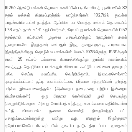
1926ம் ஆண்டு மக்கள் தொகை கணிப்பின் படி சோவியத் யூனியனின் 82
சதம் மக்கள் கிராமப்புறத்தில் வாழ்ந்தார்கள். 1927இல் துவக்க
மாதங்களில் கட்சி நடத்திய ஆய்வின் படி மொத்த மக்கள் தொகையில்
1.78 சதம் தான் கட்சி உறுப்பினர்கள், கிராமப்புற மக்கள் தொகையில் 0.52
சதம்தான். கட்சியின் முடிவை செயல்படுத்தும் தோழர்கள் மிகக்
குறைவாகவே இருந்தனர் என்பதும் இந்த தவறுகளுக்கு காரணமாக
இருந்திருக்கிறது. தொழில்மயமாக்கலின் வேகம் 1928லிருந்து 1939க்குள்
சுமார் 25 லட்சம் மக்களை கிராமத்திலிருந்து தூக்கி நகரங்களில்
வைத்தது. தொழில்மய மாக்கலும் விவசாய கூட்டுப் பண்ணை முறையும்
பதிவு செய்த அளப்பரிய வெற்றியினூடே இவைகளெல்லாம்
புதைக்கப்பட்டன; பூட்டி வைக்கப்பட்டன, பிற்கால சந்ததியினர் திறந்து
பார்க்க இவையனைத்துமே (அன்றைய நடைமுறை பற்றிய இன்றைய
விமர்சனங்கள்) ஒரு பிரதான கேள்வியின் முன் செயலற்று
நின்றுவிடுகின்றன. அன்று சோவியத் சந்தித்த சவால்களை எதிர்கொள்ள
கூட்டு விவசயாமே துணை கொண்டு நிறைவேற்றப் பட்ட
தொழில்மயமாக்கலுக்கு மாற்று வழி ஏதேனும் இருந்ததா?
ஐரோப்பாவிலேயே மிகவும் பின் தங்கிய நாடு, திரட்டப்பட்ட மூலதனம்