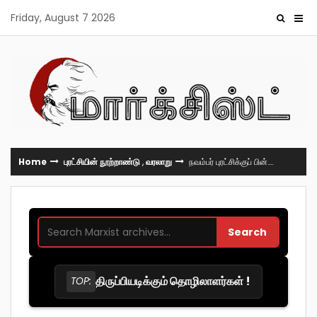
Skip
Friday, August 7 2026
to
content
Home
புரட்சியின் நூற்றாண்டு
,
வரலாறு
நவம்பர் புரட்சிக்குப் பின்….
Search
திருப்பியடிக்கும் தொழிலாளர்கள் !
TOP: