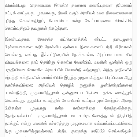
விளக்கியது. பிரதானமாக இரண்டு தவறான கணிப்புகளை தீர்மானம்
சுட்டிக் காட்டியது. முதலாவது, நிலவி வரும் அரசியல் உலக நிலைமைகளை
புரிந்து கொள்வதிலும், சோசலிசம் என்ற கோட்பாட்டினை விளக்கிக்
கொள்வதிலும் தவறுகள் நிகழ்ந்தன.
இரண்டவதாக, சோசலிச கட்டுமானத்தில் ஏற்பட்ட நடைமுறை
பிரச்சனைகளை எதிர் நோக்கிய தன்மை. இவைகளைப் பற்றி விரிவாகச்
சொல்வது என்பது இக்கட்டுரையின் நோக்கமல்ல, அடிப்படையான சில
விஷயங்களை நாம் தெரிந்து கொள்ள வேண்டும். உலகின் மூன்றில் ஒரு
பகுதியினை சோசலிச அமைப்பில் கொண்டு வந்தாலும், அந்த நாடுகளில்
உற்பத்தி சக்திகளின் வளர்ச்சியில் இருந்த முதலாளித்துவ பிடிப்பினை அது
தகர்க்கவில்லை; அறிவியல் தொழில் நுணுக்க முன்னேற்றங்களை
பயன்படுத்தி, முதலாளித்துவம் தன்னுடைய பிடிப்பை தக்க வைத்துக்
கொண்டது. குறுகிய காலத்தில் சோசலிசம் காட்டிய முன்னேற்றம், அதை
பின்தள்ள முடியாது என்ற எண்ணத்தை தோற்றுவித்தது.
தோற்கடிக்கப்பட்ட முதலாளித்துவம் பல மடங்கு வேகத்துடன் திருப்பித்
தாக்கும் என்று லெனின் எச்சரித்தது முழுமையாக உள்வாங்கப்படவில்லை.
இது முதலாளித்துவத்தைப் பற்றிய குறைத்து மதிப்பீடு செய்வதிலும்