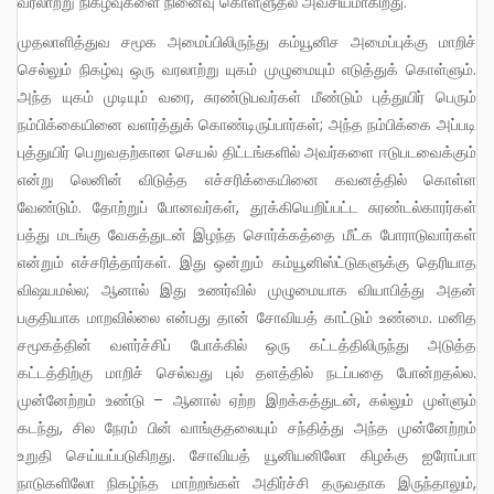
வரலாற்று நிகழ்வுகளை நினைவு கொள்ளுதல் அவசியமாகிறது.
முதலாளித்துவ சமூக அமைப்பிலிருந்து கம்யூனிச அமைப்புக்கு மாறிச்
செல்லும் நிகழ்வு ஒரு வரலாற்று யுகம் முழுமையும் எடுத்துக் கொள்ளும்.
அந்த யுகம் முடியும் வரை, சுரண்டுபவர்கள் மீண்டும் புத்துயிர் பெரும்
நம்பிக்கையினை வளர்த்துக் கொண்டிருப்பார்கள்; அந்த நம்பிக்கை அப்படி
புத்துயிர் பெறுவதற்கான செயல் திட்டங்களில் அவர்களை ஈடுபடவைக்கும்
என்று லெனின் விடுத்த எச்சரிக்கையினை கவனத்தில் கொள்ள
வேண்டும். தோற்றுப் போனவர்கள், தூக்கியெறிப்பட்ட சுரண்டல்காரர்கள்
பத்து மடங்கு வேகத்துடன் இழந்த சொர்க்கத்தை மீட்க போராடுவார்கள்
என்றும் எச்சரித்தார்கள். இது ஒன்றும் கம்யூனிஸ்ட்டுகளுக்கு தெரியாத
விஷயமல்ல; ஆனால் இது உணர்வில் முழுமையாக வியாபித்து அதன்
பகுதியாக மாறவில்லை என்பது தான் சோவியத் காட்டும் உண்மை. மனித
சமூகத்தின் வளர்ச்சிப் போக்கில் ஒரு கட்டத்திலிருந்து அடுத்த
கட்டத்திற்கு மாறிச் செல்வது புல் தளத்தில் நடப்பதை போன்றதல்ல.
முன்னேற்றம் உண்டு – ஆனால் ஏற்ற இறக்கத்துடன், கல்லும் முள்ளும்
கடந்து, சில நேரம் பின் வாங்குதலையும் சந்தித்து அந்த முன்னேற்றம்
உறுதி செய்யப்படுகிறது. சோவியத் யூனியனிலோ கிழக்கு ஐரோப்பா
நாடுகளிலோ நிகழ்ந்த மாற்றங்கள் அதிர்ச்சி தருவதாக இருந்தாலும்,