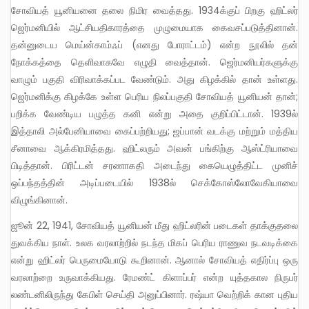
சோவியத் யூனியனை தலை நிமிர வைத்தது. 1934க்குப் பிறகு ஹிட்லர்
ஜெர்மனியில் ஆட்சியதிகாரத்தை முழுமையாக கைவசப்படுத்தினான்.
தன்னுடைய மெய்ன்காம்ஃப் (எனது போராட்டம்) என்ற நூலில் தன்
நோக்கத்தை தெளிவாகவே எழுதி வைத்தான். ஜெர்மனியர்களுக்கு
வாழும் பகுதி விரிவாக்கப்பட வேண்டும். அது கிழக்கில் தான் உள்ளது.
ஜெர்மனிக்கு கிழக்கே உள்ள பெரிய நிலப்பகுதி சோவியத் யூனியன் தான்;
பறிக்க வேண்டிய பழுத்த கனி என்று அதை குறிப்பிட்டான். 1939ல்
இத்தாலி அல்பேனியாவை கைப்பற்றியது; ஜப்பான் வடக்கு மற்றும் மத்திய
சீனாவை ஆக்கிரமித்தது. ஹிட்லரும் அவன் பங்கிற்கு ஆஸ்ட்ரியாவை
பிடித்தான். பிரிட்டன் சரணாகதி அடைந்து கையெழுத்திட்ட முனிச்
ஒப்பந்தத்தின் அடிப்படையில் 1938ல் செக்கோஸ்லோவேகியாவை
விழுங்கினான்.
ஜூன் 22, 1941, சோவியத் யூனியன் மீது ஹிட்லரின் படைகள் தாக்குதலை
துவக்கிய நாள். உலக வரலாற்றில் நடந்த மிகப் பெரிய ராணுவ நடவடிக்கை
என்று ஹிட்லர் பெருமையோடு கூறினான். ஆனால் சோவியத் எதிர்ப்பு ஒரு
வரலாற்றை உருவாக்கியது. ரேமண்ட் கிளாப்பர் என்ற யுத்தகால நிருபர்
லண்டனிலிருந்து கேபிள் செய்தி அனுப்பினார். ரஷ்யா வெற்றிக் கான புதிய