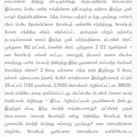
வாய்ப்பினை திறந்து விட்டிருக்கிறது. விருப்பத்தோடு செயல்படும்
இவ்வளவு பெரிய மனித சக்தியினை ஹிட்லருக்கு எதிராக இதற்கு முன்
யாரும் நிறுத்தியதில்லை. அந்த கொடிய யுத்தம் நடந்து முடிந்தது. பாசிசம்
மிகப் பெரிய தோல்வியினை சோவியத் மண்ணில் சந்தித்தது. சோவியத்
போரை சந்தித்த விதம், எடுக்கப்பட்ட தாக்குதல் மற்றும் தற்காப்பு
நடவடிக்கைகள் உலகம் இதற்கு முன் பார்த்ததில்லை. ஸ்டாலின் கிராட்
முற்றுகை 182 நாட்கள், லெனின் கிராட் முற்றுகை 2 1/2 ஆண்டுகள் –
என சோவியத் மக்கள் காட்டிய மனஉறுதி, தியாகம் உலகை வியக்க
வைத்தது. பாசிச அபாயத் திலிருந்து இந்த பூவுலகைக் காப்பாற்ற அவர்கள்
கொடுத்த விலை? 2 கோடி மக்களை அந்த நாடு இழந்தது; 5 கோடி
மக்கள் படுகாயமடைந்தனர்; போர்க் கைதிகளாக இறந்துபோனவர் மட்டும்
33 லட்சம்; 1700 நகரங்கள், 27000 கிராமங்கள் அழிக்கப்பட்டன; 38500
மைல் ரயில்வே பாதை தகர்க்கப்பட்டது; மிகப்பெரிய டெனிபர் அணை சுவடு
தெரியாமல் அழிந்தது – இப்படி அழிவுப்பட்டியல் முடிவில்லாமல் நீண்டது.
இருந்தும் எப்படி இந்த வெற்றி சாத்தியமானது? புரட்சியின் முதல்
பிரகடனமாக அமைதி வேண்டும் என்று அறிவித்த சோவியத் போர்
முனையில் வெற்றி பெற்றது எவ்வாறு முடிந்தது? உலக அமைதியினை
விரும்பிய சோவியத் யூனியனை அமைதியாக வளர்ச்சியடைய