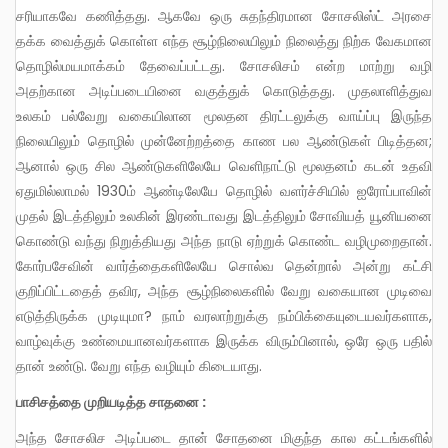
சரியாகவே கணித்தது. ஆகவே ஒரு சுதந்திரமான சோசலிஸ்ட் அரசை
தக்க வைத்துக் கொள்ள எந்த சூழ்நிலையிலும் நிலைத்து நிற்க வேகமான
தொழில்மயமாக்கம் தேவைப்பட்டது. சோசலிசம் என்ற மாற்று வழி
அதற்கான அடிப்படையினை வகுத்துக் கொடுத்தது. முதலாளித்துவ
உலகம் பல்வேறு வகையிலான மூலதன திரட்டலுக்கு வாய்ப்பு இருந்த
நிலையிலும் தொழில் முன்னேற்றத்தை காண பல ஆண்டுகள் பிடித்தன;
ஆனால் ஒரு சில ஆண்டுகளிலேயே வெளிநாட்டு மூலதனம் கடன் உதவி
ஏதுமில்லாமல் 1930ம் ஆண்டிலேயே தொழில் வளர்ச்சியில் ஐரோப்பாவின்
முதல் இடத்திலும் உலகின் இரண்டாவது இடத்திலும் சோவியத் யூனியனை
கொண்டு வந்து நிறுத்தியது அந்த நாடு ஏற்றுக் கொண்ட வழிமுறைதான்.
கோர்பசேவின் வார்த்தைகளிலேயே சொல்வ தென்றால் அன்று கட்சி
குறிப்பிட்டதைத் தவிர, அந்த சூழ்நிலைகளில் வேறு வகையான முடிவை
எடுத்திருக்க முடியுமா? நாம் வரலாற்றுக்கு நம்பிக்கையுடையவர்களாக,
வாழ்வுக்கு உண்மையானவர்களாக இருக்க விரும்பினால், ஒரே ஒரு பதில்
தான் உண்டு. வேறு எந்த வழியும் கிடையாது.
பாசிசத்தை முறியடித்த சாதனை :
அந்த சோசலிச அடிப்படை தான் சோதனை மிகுந்த கால கட்டங்களில்