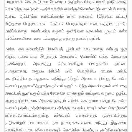
மாற்றங்கள் கொண்டு வர வேண்டிய சூழ்நிலையில், காலனி நாடுகளைத்
தொடர்ந்து அவர்கள் ஆதிக்கத்தில் வைத்துக்கொள்ள இயலாமல் போனது.
ஆசிய, ஆப்பிரிக்க கண்டங்களில் உள்ள நாடுகள் (இந்தியா உட்பட)
விடுதலை பெற்றன. உலக அரசியல் பொருளாதார வரைபடித்தின் முகமே
மாறிப்போனது. சுரண்டலற்ற சமூகம் ஒன்றினை உருவாக்க முடியும் என்ற
நம்பிக்கையினை உலக மக்களுக்கு தந்தது நவம்பர் புரட்சி.
மனித குல வரலாற்றில் சோவியத் யூனியன் உதயமானது என்பது ஒரு
திருப்பு முனையாக இருந்தது. சோசலிசம் கொண்டு வந்த வேகமான
முன்னேற்றம், அனைத்து அம்சங்களிலும் பின்தங்கிய நாட்டை
பொருளாதார, ராணுவ ரீதியில் பலம் பொருந்திய நாடாக மாற்றி,
ஏகாதிபத்திய தாக்குதலை எதிர்த்து நிற்கும் அரணாக நின்று, சோசலிச
அமைப்பு முதலாளித்துவத்தைக்காட்டிலும் உயர்ந்த அமைப்புதான் என்பதை
சோவியத் யூனியனும் மற்ற சோசலிச நாடுகளும் காட்டின. வறுமை ஒழிப்பு,
ஏற்றத்தாழ்வின்மை, அனைவருக்கும் கல்வி, சுகாதாரம் என்று சோசலிச
அமைப்பு தன் முத்திரைகளை பதித்தது. உலகம் பூராவும் உள்ள தொழிலாளி
வர்க்கப்போராட்டங்களுக்கு உத்வேகம் கொடுத்தது. முதலாளித்துவ
நாடுகளிலும் பல மக்கள் நல நடவடிக்கைகளை எடுத்து இதுவரை
கொடுக்கப்படாத உரிமைகளையும் கொடுக்க வேண்டிய சூழ்நிலையினை