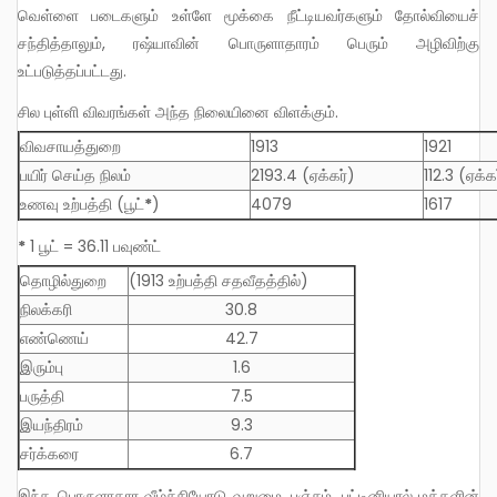
வெள்ளை படைகளும் உள்ளே மூக்கை நீட்டியவர்களும் தோல்வியைச்
சந்தித்தாலும், ரஷ்யாவின் பொருளாதாரம் பெரும் அழிவிற்கு
உட்படுத்தப்பட்டது.
சில புள்ளி விவரங்கள் அந்த நிலையினை விளக்கும்.
விவசாயத்துறை
1913
1921
பயிர் செய்த நிலம்
2193.4 (ஏக்கர்)
112.3 (ஏக்க
உணவு உற்பத்தி (பூட்
*
)
4079
1617
*
1 பூட் = 36.11 பவுண்ட்
தொழில்துறை
(1913 உற்பத்தி சதவீதத்தில்)
நிலக்கரி
30.8
எண்ணெய்
42.7
இரும்பு
1.6
பருத்தி
7.5
இயந்திரம்
9.3
சர்க்கரை
6.7
இந்த பொருளாதார வீழ்ச்சியோடு வறுமை, பஞ்சம், பட்டினியால் மக்களின்