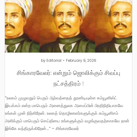
by
Editorial
February 9, 2026
சிங்காரவேலர்: என்றும் ஜொலிக்கும் சிவப்பு
நட்சத்திரம் !
“உலகம் முழுவதும் பெரும் ஆர்வத்தைத் தூண்டியுள்ள கம்யூனிஸ்ட்
இயக்கம் என்ற மாபெரும் அனைத்துலக அமைப்பின் பிரதிநிதியாகவே
உங்கள் முன் நிற்கிறேன். உலகத் தொழிலாளர்களுக்குக் கம்யூனிசம்
அளிக்கும் மாபெரும் செய்தியை உங்களுக்கும் வழங்குவதற்காகவே நான்
இங்கே வந்திருக்கிறேன்…” – சிங்காரவேலர்