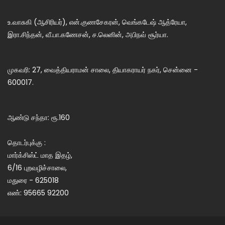
உ.வாசுகி (ஆசிரியர்), என்.குணசேகரன், வெங்கடேஷ் ஆத்ரேயா,
இரா.சிந்தன், வீ.பா.கணேசன், ச.லெனின், அபிநவ் சூர்யா.
முகவரி: 27, வைத்தியராமன் சாலை, தியாகராயர் நகர், சென்னை -
600017.
ஆண்டு சந்தா: ரூ.160
தொடர்புக்கு :
மார்க்சிஸ்ட் மாத இதழ்,
6/16 புறவழிச்சாலை,
மதுரை - 625018
எண்: 95665 92200