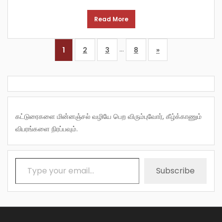
Read More
…
1
2
3
8
»
கட்டுரைகளை மின்னஞ்சல் வழியே பெற விரும்புவோர், கீழ்க்காணும்
விபரங்களை நிரப்பவும்.
Type your email…
Subscribe