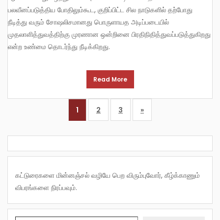
பலவீனப்படுத்திய போதிலும்கூட, குறிப்பிட்ட சில நாடுகளில் தற்போது
நீடித்து வரும் சோஷலிசமானது பொருளாயத அடிப்படையில்
முதலாளித்துவத்திற்கு முரணான ஒன்றினை பிரதிநிதித்துவப்படுத்துகிறது
என்ற உண்மை தொடர்ந்து நீடிக்கிறது.
Read More
1
2
3
»
கட்டுரைகளை மின்னஞ்சல் வழியே பெற விரும்புவோர், கீழ்க்காணும்
விபரங்களை நிரப்பவும்.
Type your email…