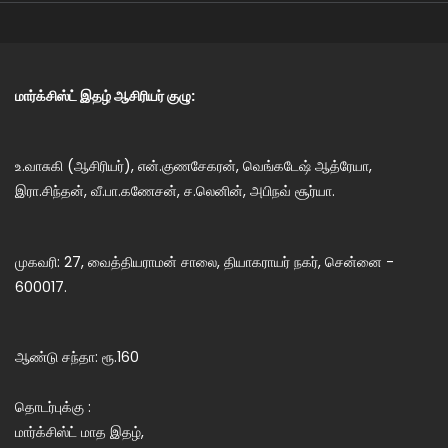
மார்க்சிஸ்ட் இதழ் ஆசிரியர் குழு:
உ.வாசுகி (ஆசிரியர்), என்.குணசேகரன், வெங்கடேஷ் ஆத்ரேயா,
இரா.சிந்தன், வீ.பா.கணேசன், ச.லெனின், அபிநவ் சூர்யா.
முகவரி: 27, வைத்தியராமன் சாலை, தியாகராயர் நகர், சென்னை -
600017.
ஆண்டு சந்தா: ரூ.160
தொடர்புக்கு :
மார்க்சிஸ்ட் மாத இதழ்,