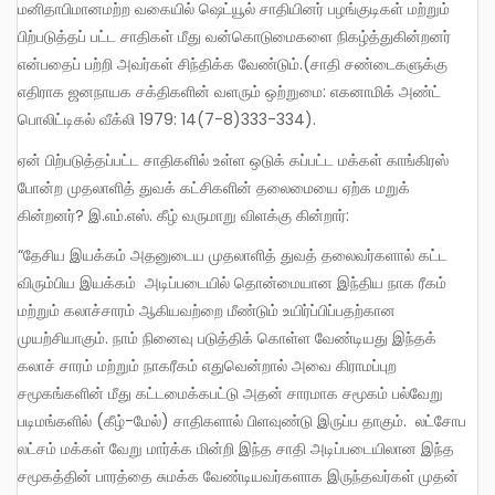
மனிதாபிமானமற்ற வகையில் ஷெட்யூல் சாதியினர் பழங்குடிகள் மற்றும்
பிற்படுத்தப் பட்ட சாதிகள் மீது வன்கொடுமைகளை நிகழ்த்துகின்றனர்
என்பதைப் பற்றி அவர்கள் சிந்திக்க வேண்டும்.(சாதி சண்டைகளுக்கு
எதிராக ஜனநாயக சக்திகளின் வளரும் ஒற்றுமை: எகனாமிக் அண்ட்
பொலிட்டிகல் வீக்லி 1979: 14(7-8)333-334).
ஏன் பிற்படுத்தப்பட்ட சாதிகளில் உள்ள ஒடுக் கப்பட்ட மக்கள் காங்கிரஸ்
போன்ற முதலாளித் துவக் கட்சிகளின் தலைமையை ஏற்க மறுக்
கின்றனர்? இ.எம்.எஸ். கீழ் வருமாறு விளக்கு கின்றார்:
“தேசிய இயக்கம் அதனுடைய முதலாளித் துவத் தலைவர்களால் கட்ட
விரும்பிய இயக்கம் அடிப்படையில் தொன்மையான இந்திய நாக ரீகம்
மற்றும் கலாச்சாரம் ஆகியவற்றை மீண்டும் உயிர்ப்பிப்பதற்கான
முயற்சியாகும். நாம் நினைவு படுத்திக் கொள்ள வேண்டியது இந்தக்
கலாச் சாரம் மற்றும் நாகரீகம் எதுவென்றால் அவை கிராமப்புற
சமூகங்களின் மீது கட்டமைக்கபட்டு அதன் சாரமாக சமூகம் பல்வேறு
படிமங்களில் (கீழ்-மேல்) சாதிகளால் பிளவுண்டு இருப்ப தாகும். லட்சோப
லட்சம் மக்கள் வேறு மார்க்க மின்றி இந்த சாதி அடிப்படையிலான இந்த
சமூகத்தின் பாரத்தை சுமக்க வேண்டியவர்களாக இருந்தவர்கள் முதன்