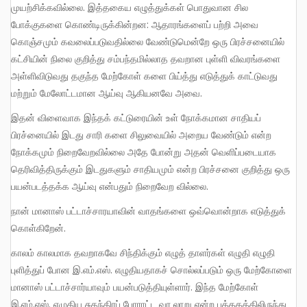
முயற்சிக்கவில்லை. இத்தகைய எழுத்துக்கள் பொதுவான சில
போக்குகளை கொண்டிருக்கின்றன: ஆதாரங்களைப் பற்றி அவை
கொஞ்சமும் கவலைப்படுவதில்லை வேண்டுமென்றே ஒரு பிரச்சனையில்
கட்சியின் நிலை குறித்து சம்பந்தமில்லாத தவறான புள்ளி விவரங்களை
அள்ளிவிடுவது தகுந்த மேற்கோள் களை பிய்த்து எடுத்துக் காட்டுவது
மற்றும் மேலோட்டமான ஆய்வு ஆகியனவே அவை.
இதன் விளைவாக இந்தக் கட்டுரையின் உள் நோக்கமான சாதியப்
பிரச்னையில் இடது சாரி களை சிலுவையில் அறைய வேண்டும் என்ற
நோக்கமும் நிறைவேறவில்லை அதே போன்று அதன் வெளிப்படையாக
தெரிவித்திருக்கும் இடதுகளும் சாதியமும் என்ற பிரச்சனை குறித்து ஒரு
பயன்படத்தக்க ஆய்வு என்பதும் நிறைவேற வில்லை.
நான் மானாஸ் பட்டாச்சாரயாவின் வாதங்களை ஒவ்வொன்றாக எடுத்துக்
கொள்கிறேன்.
காலம் காலமாக தவறாகவே சிந்திக்கும் எழுத் தாளர்கள் எழுதி எழுதி
புளித்துப் போன இ.எம்.எஸ். எழுதியதாகச் சொல்லப்படும் ஒரு மேற்கோளை
மானாஸ் பட்டாச்சார்யாவும் பயன்படுத்தியுள்ளார். இந்த மேற்கோள்
இ.எம்.எஸ். எழுதிய சுதந்திரப் போராட்ட வர லாறு என்ற புத்தகத்திலிருந்து