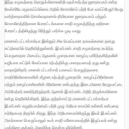
இந்த சமூகத்தை நொறுக்கினாலன்றி மதச்சார்பற்ற ஜனநாயகம் என்ற
கேள்வியே எழவாய்ப்பில்லை அதில் சோசலிசம் பற்றி பேச வாய்ப்பேது! வேறு
வார்த்தைகளில் சொல்வதானால் தீவிரமான ஜனநாயகம் மற்றும்
சோசலிசத்திற்கான போராட்டங்களை சாதி சமூகத்திற்கு எதிரான
போராட்டத்திலிருந்து பிரித்துப் பார்க்க முடி யாது.
மானாஸ் பட்டாச்சார்யா இன்னும் சில பொய்யான தகவல்களை தனது
கட்டுரையில் தெரிவித்துள்ளார். இ.எம்.எஸ். சாதி சமூகத்தை உயர்ந்த
பொருளாதார அமைப்பு ஆதலால் முறையான உழைப்பு பகிர்ந்தளித்தலின்
வழியாக கட்டுக் கோப்பான உற்பத்திக்கு பாதையமைத் தது என்று
வாதாடுகிறார். மானஸ் பட்டாச்சார் யாவைப் பொறுத்தவரை
சாதிபிரிவினைகளின் கீழான உற்பத்தி முறையில் உழைப்புப்பிரிவினை
மற்றும் உழைப்பாளிகளின் பிரிவினை என்பதற்கு இடையிலான வேறுபாட்டை
அம்பேத்கர் உணர்ந்திருந்தார் ஆனால் இ.எம்.எஸ். அறிந் திருக்கவில்லை
என்று தெரிவிக்கிறார். இந்த குற்றச்சாட்டு மானாஸ் பட்டாச்சார்யா
இ.எம்.எஸ். எழுதியவற்றைப் பற்றி முழு அறியா மையில் உள்ளார் என்பதை
சந்தேகமற நிரூபிக் கிறது. இந்த அறியாமையிலிருந்து இவர் இ.எம்.எஸ்
அவர்களை பொரும்பாலும் உயர் சாதி மனோபாவத்தில் இருப்பவர் என்று
முத்திரை குத்தும் அளவிற்கு சென்று விடுகிறார்.