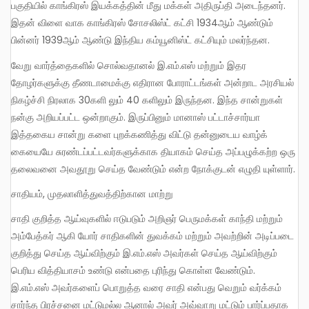
பகுதியில் காங்கிரஸ் இயக்கத்தின் மீது மக்கள் அதிருப்தி அடைந்தனர்.
இதன் விளை வாக காங்கிரஸ் சோசலிஸ்ட் கட்சி 1934ஆம் ஆண்டும்
பின்னர் 1939ஆம் ஆண்டு இந்திய கம்யூனிஸ்ட் கட்சியும் மலர்ந்தன.
வேறு வார்த்தைகளில் சொல்வதானல் இ.எம்.எஸ் மற்றும் இதர
தோழர்களுக்கு தீணடாமைக்கு எதிரான போராட்டங்கள் அன்றாட அரசியல்
நிகழ்ச்சி நிரலாக 30களி லும் 40 களிலும் இருந்தன. இந்த சான்றுகள்
நன்கு அறியப்பட்ட ஒன்றாகும். இருப்பினும் மானாஸ் பட்டாச்சார்யா
இத்தகைய சான்று களை புறக்கணித்து விட்டு தன்னுடைய வாழ்க்
கையையே சுரண்டப்பட்டவர்களுக்காக தியாகம் செய்த அப்பழுக்கற்ற ஒரு
தலைவனை அவதூறு செய்த வேண்டும் என்ற நோக்குடன் எழுதி யுள்ளார்.
சாதியம், முதலாளித்துவத்திற்கான மாற்று
சாதி குறித்த ஆய்வுகளில் ஈடுபடும் அறிஞர் பெருமக்கள் காந்தி மற்றும்
அம்பேத்கர் ஆகி யோர் சாதிகளின் துவக்கம் மற்றும் அவற்றின் அடிப்படை
குறித்து செய்த ஆய்விற்கும் இ.எம்.எஸ் அவர்கள் செய்த ஆய்விற்கும்
பெரிய வித்தியாசம் உண்டு என்பதை புரிந்து கொள்ள வேண்டும்.
இ.எம்.எஸ் அவர்களைப் பொறுத்த வரை சாதி என்பது வெறும் வர்க்கம்
சார்ந்த பிரச்சனை மட்டுமல்ல ஆனால் அவர் அவ்வாறு மட்டும் பார்ப்பதாக