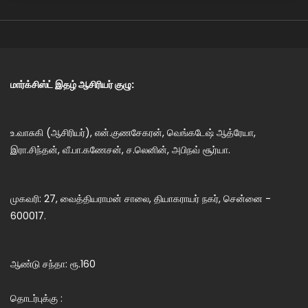
மார்க்சிஸ்ட் இதழ் ஆசிரியர் குழு:
உ.வாசுகி (ஆசிரியர்), என்.குணசேகரன், வெங்கடேஷ் ஆத்ரேயா,
இரா.சிந்தன், வீ.பா.கணேசன், ச.லெனின், அபிநவ் சூர்யா.
முகவரி: 27, வைத்தியராமன் சாலை, தியாகராயர் நகர், சென்னை -
600017.
ஆண்டு சந்தா: ரூ.160
தொடர்புக்கு :