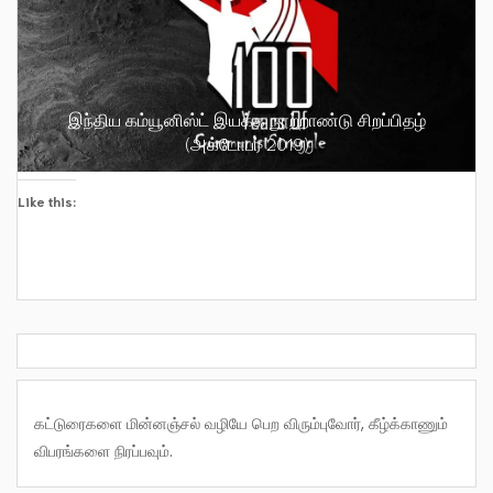
இந்திய கம்யூனிஸ்ட் இயக்க நூற்றாண்டு சிறப்பிதழ்
(அக்டோபர் 2019)
Like this:
கட்டுரைகளை மின்னஞ்சல் வழியே பெற விரும்புவோர், கீழ்க்காணும்
விபரங்களை நிரப்பவும்.