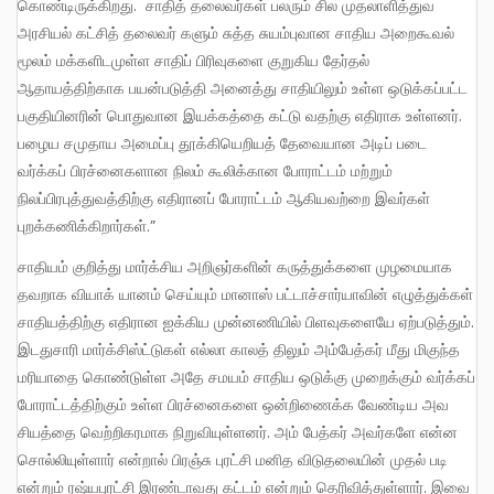
கொண்டிருக்கிறது. சாதித் தலைவர்கள் பலரும் சில முதலாளித்துவ
அரசியல் கட்சித் தலைவர் களும் சுத்த சுயம்புவான சாதிய அறைகூவல்
மூலம் மக்களிடமுள்ள சாதிப் பிரிவுகளை குறுகிய தேர்தல்
ஆதாயத்திற்காக பயன்படுத்தி அனைத்து சாதியிலும் உள்ள ஒடுக்கப்பட்ட
பகுதியினரின் பொதுவான இயக்கத்தை கட்டு வதற்கு எதிராக உள்ளனர்.
பழைய சமுதாய அமைப்பு தூக்கியெறியத் தேவையான அடிப் படை
வர்க்கப் பிரச்னைகளான நிலம் கூலிக்கான போராட்டம் மற்றும்
நிலப்பிரபுத்துவத்திற்கு எதிரானப் போராட்டம் ஆகியவற்றை இவர்கள்
புறக்கணிக்கிறார்கள்.”
சாதியம் குறித்து மார்க்சிய அறிஞர்களின் கருத்துக்களை முழமையாக
தவறாக வியாக் யானம் செய்யும் மானாஸ் பட்டாச்சார்யாவின் எழுத்துக்கள்
சாதியத்திற்கு எதிரான ஐக்கிய முன்னணியில் பிளவுகளையே ஏற்படுத்தும்.
இடதுசாரி மார்க்சிஸ்ட்டுகள் எல்லா காலத் திலும் அம்பேத்கர் மீது மிகுந்த
மரியாதை கொண்டுள்ள அதே சமயம் சாதிய ஒடுக்கு முறைக்கும் வர்க்கப்
போராட்டத்திற்கும் உள்ள பிரச்னைகளை ஒன்றிணைக்க வேண்டிய அவ
சியத்தை வெற்றிகரமாக நிறுவியுள்ளனர். அம் பேத்கர் அவர்களே என்ன
சொல்லியுள்ளார் என்றால் பிரஞ்சு புரட்சி மனித விடுதலையின் முதல் படி
என்றும் ரஷ்யபுரட்சி இரண்டாவது கட்டம் என்றும் தெரிவித்துள்ளார். இவை