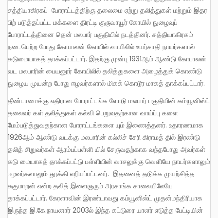
சத்தியாகிரகப் போராட்டத்திற்கு தலைமை ஏற்று தலித்துகள் மற்றும் இதர
பிற் படுத்தப்பட்ட மக்களை திரட்டி குருவாயூர் கோயில் நுழைவுப்
போராட்டத்தினை தென் மலபார் பகுதியில் நடத்தினர். சத்தியாகிரகம்
நடைபெற்ற போது கோபாலன் கோயில் வாயிலில் உயர்சாதி நாயர்களால்
கடுமையாகத் தாக்கப்பட்டார். இதற்கு முன்பு 1931ஆம் ஆண்டு கோபாலன்
வட மலபாரின் பையனூர் கோயிலில் தலித்துகளை அழைத்துக் கொண்டு
நுழைய முயன்ற போது ஈழவர்களால் மிகக் கொடூர மாகத் தாக்கப்பட்டார்.
தீண்டாமைக்கு எதிரான போராட்டங்க ளோடு மலபார் பகுதியின் கம்யூனிஸ்ட்
தலைவர் கள் தலித்துகள் கல்வி பெறுவதற்கான வாய்ப்பு களை
மேம்படுத்துவதற்கான போராட்டங்களை யும் இணைத்தனர். உதாரணமாக
1926ஆம் ஆண்டு வடக்கு மலபாரின் கல்லிச் சேரி கிராமத் தில் இரண்டு
தலித் சிறுவர்கள் ஆரம்பப்பள்ளி யில் சேருவதற்காக வந்தபோது அவர்கள்
கடு மையாகத் தாக்கப்பட்டு பள்ளியின் வாசலுக்கு வெளியே நாயர்களாலும்
ஈழவர்களாலும் தூக்கி எறியப்பட்டனர். இதனைத் தடுக்க முயற்சித்த
சுகுமாறன் என்ற தலித் இளைஞரும் அரசாங்க சாலையிலேயே
தாக்கப்பட்டார். கேரளாவின் இரண்டாவது கம்யூனிஸ்ட் முதன்மந்திரியாக
இருந்த இ.கே.நாயனார் 2003ல் இந்த கட்டுரை யாளர் எடுத்த பேட்டியின்