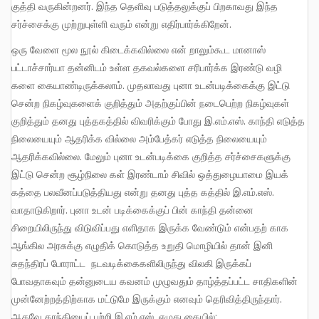
குத்தி வருகின்றனர். இந்த தெளிவு படுத்தலுக்குப் பிறகாவது இந்த
சர்ச்சைக்கு முற்றுபுள்ளி வரும் என்று எதிர்பார்க்கிறேன்.
ஒரு வேளை மூல நூல் கிடைக்கவில்லை என் றாலும்கூட மானாஸ்
பட்டாச்சார்யா தன்னிடம் உள்ள தகவல்களை சரிபார்க்க இரண்டு வழி
களை கையாண்டிருக்கலாம். முதலாவது புனா உடன்படிக்கைக்கு இட்டு
சென்ற நிகழ்வுகளைக் குறித்தும் அதற்குப்பின் நடைபெற்ற நிகழ்வுகள்
குறித்தும் தனது புத்தகத்தில் விவரிக்கும் போது இ.எம்.எஸ். காந்தி எடுத்த
நிலையையும் ஆதரிக்க வில்லை அம்பேத்கர் எடுத்த நிலையையும்
ஆதரிக்கவில்லை. மேலும் புனா உடன்படிக்கை குறித்த சர்ச்சைகளுக்கு
இட்டு சென்ற சூழ்நிலை கள் இரண்டாம் சிவில் ஒத்துழையாமை இயக்
கத்தை பலவீனப்படுத்தியது என்று தனது புத்த கத்தில் இ.எம்.எஸ்.
வாதாடுகிறார். புனா உடன் படிக்கைக்குப் பின் காந்தி தன்னை
சிறையிலிருந்து விடுவிப்பது எளிதாக இருக்க வேண்டும் என்பதற் காக
ஆங்கில அரசுக்கு எழுதிக் கொடுத்த உறுதி மொழியில் தான் இனி
சுதந்திரப் போராட்ட நடவடிக்கைகளிலிருந்து விலகி இருக்கப்
போவதாகவும் தன்னுடைய கவனம் முழுவதும் தாழ்த்தப்பட்ட சாதிகளின்
முன்னேற்றத்திற்காக மட்டுமே இருக்கும் எனவும் தெரிவித்திருந்தார்.
ஆகவே காந்தியைப் பற்றி இ.எம்.எஸ். எழுது கையில்: