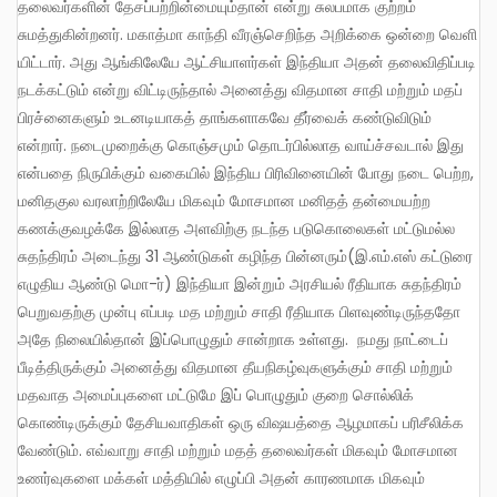
தலைவர்களின் தேசப்பற்றின்மையும்தான் என்று சுலபமாக குற்றம்
சுமத்துகின்றனர். மகாத்மா காந்தி வீரஞ்செறிந்த அறிக்கை ஒன்றை வெளி
யிட்டார். அது ஆங்கிலேயே ஆட்சியாளர்கள் இந்தியா அதன் தலைவிதிப்படி
நடக்கட்டும் என்று விட்டிருந்தால் அனைத்து விதமான சாதி மற்றும் மதப்
பிரச்னைகளும் உடனடியாகத் தாங்களாகவே தீர்வைக் கண்டுவிடும்
என்றார். நடைமுறைக்கு கொஞ்சமும் தொடர்பில்லாத வாய்ச்சவடால் இது
என்பதை நிருபிக்கும் வகையில் இந்திய பிரிவினையின் போது நடை பெற்ற,
மனிதகுல வரலாற்றிலேயே மிகவும் மோசமான மனிதத் தன்மையற்ற
கணக்குவழக்கே இல்லாத அளவிற்கு நடந்த படுகொலைகள் மட்டுமல்ல
சுதந்திரம் அடைந்து 31 ஆண்டுகள் கழிந்த பின்னரும்(இ.எம்.எஸ் கட்டுரை
எழுதிய ஆண்டு மொ-ர்) இந்தியா இன்றும் அரசியல் ரீதியாக சுதந்திரம்
பெறுவதற்கு முன்பு எப்படி மத மற்றும் சாதி ரீதியாக பிளவுண்டிருந்ததோ
அதே நிலையில்தான் இப்பொழுதும் சான்றாக உள்ளது. நமது நாட்டைப்
பீடித்திருக்கும் அனைத்து விதமான தீயநிகழ்வுகளுக்கும் சாதி மற்றும்
மதவாத அமைப்புகளை மட்டுமே இப் பொழுதும் குறை சொல்லிக்
கொண்டிருக்கும் தேசியவாதிகள் ஒரு விஷயத்தை ஆழமாகப் பரிசீலிக்க
வேண்டும். எவ்வாறு சாதி மற்றும் மதத் தலைவர்கள் மிகவும் மோசமான
உணர்வுகளை மக்கள் மத்தியில் எழுப்பி அதன் காரணமாக மிகவும்