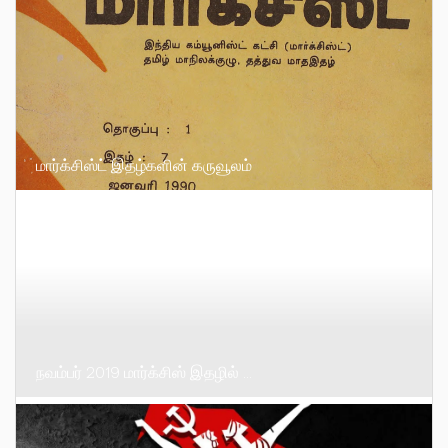
மார்க்சிஸ்ட் இதழ்களின் கருவூலம்
நவம்பர் 2019 மார்க்சிஸ் இதழில் …