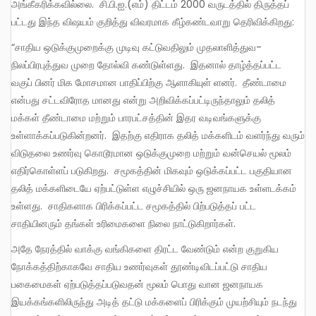
அங்கீகரிக்கவில்லை. சி.பி.ஐ.(எம்) திட்டம் 2000 வருடத்தில் திருத்தப்
பட்டது இந்த விஷயம் குறித்து விவரமாக கீழ்கண்டவாறு தெரிவிக்கிறது:
“சாதிய ஒடுக்குமுறைக்கு முடிவு கட்டுவதிலும் முதலாளித்துவ-
நிலப்பிரபுத்துவ முறை தோல்வி கண்டுள்ளது. இதனால் தாழ்த்தப்பட்ட
வகுப் பினர் மிக மோசமான பாதிப்பிற்கு ஆளாகியுள் ளனர். தீண்டாமை
என்பது சட்டவிரோத மானது என்று அறிவிக்கப்பட்டிருந்தாலும் தலித்
மக்கள் தீண்டாமை மற்றும் பாரபட்சத்தின் இதர வடிவங்களுக்கு
உள்ளாக்கப்படுகின்றனர். இதற்கு எதிராக தலித் மக்களிடம் வளர்ந்து வரும்
விடுதலை உணர்வு கொடூரமான ஒடுக்குமுறை மற்றும் வன்செயல் மூலம்
எதிர்கொள்ளப் படுகிறது. சமூகத்தின் மிகவும் ஒடுக்கப்பட்ட பகுதியான
தலித் மக்களிடையே ஏற்பட்டுள்ள எழுச்சியில் ஒரு ஜனநாயக உள்ளடக்கம்
உள்ளது. சாதிகளாக பிரிக்கப்பட்ட சமூகத்தில் பிற்படுத்தப் பட்ட
சாதியினரும் தங்கள் உரிமைகளை நிலை நாட்டுகிறார்கள்.
அதே நேரத்தில் வாக்கு வங்கிகளை திரட்ட வேண்டும் என்ற குறுகிய
நோக்கத்திற்காகவே சாதிய உணர்வுகள் தூண்டிவிடப்பட்டு சாதிய
பகைமைகள் ஏற்படுத்தப்படுவதன் மூலம் பொது வான ஜனநாயக
இயக்கங்களிலிருந்து அடித் தட்டு மக்களைப் பிரிக்கும் முயற்சியும் நடந்து