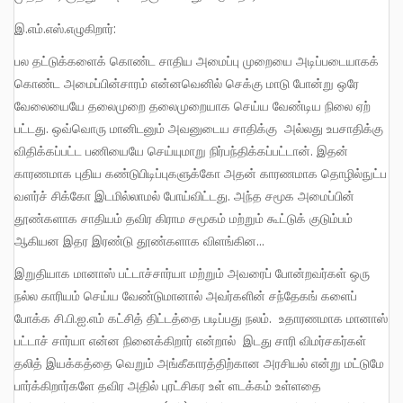
இ.எம்.எஸ்.எழுகிறார்:
பல தட்டுக்களைக் கொண்ட சாதிய அமைப்பு முறையை அடிப்படையாகக்
கொண்ட அமைப்பின்சாரம் என்னவெனில் செக்கு மாடு போன்று ஒரே
வேலையையே தலைமுறை தலைமுறையாக செய்ய வேண்டிய நிலை ஏற்
பட்டது. ஒவ்வொரு மானிடனும் அவனுடைய சாதிக்கு அல்லது உபசாதிக்கு
விதிக்கப்பட்ட பணியையே செய்யுமாறு நிர்பந்திக்கப்பட்டான். இதன்
காரணமாக புதிய கண்டுபிடிப்புகளுக்கோ அதன் காரணமாக தொழில்நுட்ப
வளர்ச் சிக்கோ இடமில்லாமல் போய்விட்டது. அந்த சமூக அமைப்பின்
தூண்களாக சாதியம் தவிர கிராம சமூகம் மற்றும் கூட்டுக் குடும்பம்
ஆகியன இதர இரண்டு தூண்களாக விளங்கின…
இறுதியாக மானாஸ் பட்டாச்சார்யா மற்றும் அவரைப் போன்றவர்கள் ஒரு
நல்ல காரியம் செய்ய வேண்டுமானால் அவர்களின் சந்தேகங் களைப்
போக்க சி.பி.ஐ.எம் கட்சித் திட்டத்தை படிப்பது நலம். உதாரணமாக மானாஸ்
பட்டாச் சார்யா என்ன நினைக்கிறார் என்றால் இடது சாரி விமர்சகர்கள்
தலித் இயக்கத்தை வெறும் அங்கீகாரத்திற்கான அரசியல் என்று மட்டுமே
பார்க்கிறார்களே தவிர அதில் புரட்சிகர உள் ளடக்கம் உள்ளதை