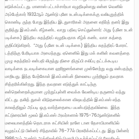
எடுக்கப்பட்டது. மானாஸ் பட்டாச்சார்யா எழுதியுள்ளது என்ன வெனில்
அம்பேத்கார் 1932ஆம் ஆண்டு புனே உடன்படிக்கைக்கு வலியுறுத்திக்
கொண்டி ருந்த போது இந்திய இடதுசாரிகள் அதனை எதிர்த் தனர் இது
குறித்து இ.எம்.எஸ். கீழ்கண்ட வாறு பதிவு செய்துள்ளார்: அது (புனே உடன்
படிக்கை) இந்திய சுதந்திரப் எழுதியதாக கீழ்க் கண்ட வாச கத்தை
குறிப்பிடுகிறார். “அது (புனே உடன் படிக்கை) இந்திய சுதந்திரப் போராட்
டத்திற்கு பேரிடியாக அமைந்தது. ஏனெனில் இது மக் களின் கவனத்தை
முழு சுதந்திரம் என்பதி லிருந்து திசை திருப்பி சலிப்பு தட்டக்கூடிய
வாடிக்கை நடவடிக்கையான ஹரிஜனங்களை முன்னேற்று வது என்பதற்கு
மாறியது. இந்த மேற்கோள் இ.எம்.எஸ்.ன் நிலையை முற்றிலும் தவறாக
சித்தரிக்கின்றது. இந்த தவறான எடுத்துக் காட்டிற்கு
என்றென்றைக்குமான முற்றுப்புள்ளி வைக்க வேண்டிய தருணம் வந்து
விட்டது. தலித் துகள் விடுதலைக்கான விஷயத்தில் இ.எம்.எஸ் எந்த
காலத்திலும் அப்படி ஒரு வார்த்தையை பயன்படுத்தவில்லை. இந்த
கட்டுரையின் மூலம் இ.எம்.எஸ் அவர்களால் 1975-76ஆண்டுகளில்
மலையாளத்தில் தொடராக கட்சியின் நாளே டான தேசாபிமானியில்
எழுதப்பட்டு பின்னர் சிந்தாவில் 76-77ல் பிரசுரிக்கப்பட்டது. இது பின்னர்
1986ஆம் ஆண்டு ஆங்கிலத்தில் மொழி பெயர்க்கப்பட்டு சோசியல்