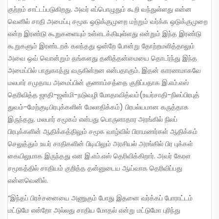
குற்றம் சாட்டப்படுகிறது. அவர் எப்பொழுதும் கூறி வந்துள்ளது என்ன
வெனில் சாதி அமைப்பு சமூக ஒடுக்குமுறை மற்றும் வர்க்க ஒடுக்குமுறை
என்ற இரண்டு கூறுகளையும் உள்ளடக்கியுள்ளது என்றும் இந்த இரண்டு
கூறுகளும் இரண்டறக் கலந்தது ஒன்றே போன்று தோற்றமளித்தாலும்
அவை ஒவ் வொன்றும் தங்களது தனித்தன்மையை தொடர்ந்து இந்த
அமைப்பில் பாதுகாத்து வருகின்றன என்பதாகும். இதன் காரணமாகவே
மலபார் சமுதாய அமைப்பின் குணாம்சத்தை குறிப்பதாக இ.எம்.எஸ்
தெரிவித்த ஜாதி-ஜன்மி-நடுவழி மோதாவித்வம்(உயர்சாதி-நிலப்பிரபுத்
துவம்-மேற்குடிபிரபுக்களின் மேலாதிக்கம்) பிரபல்யமான கருத்தாக
இருந்தது. மலபார் சமூகம் என்பது பொருளாதார அரங்கில் நிலப்
பிரபுக்களின் ஆதிக்கத்திலும் சமூக வாழ்வில் பிராமணர்கள் ஆதிக்கம்
செலுத்தும் உயர் சாதிகளின் பிடியிலும் அரசியல் அரங்கில் பிர புக்கள்
கையிலுமாக இருந்தது என இ.எம்.எஸ் தெரிவிக்கிறார். அவர் கேரள
சமூகத்தில் சாதியம் குறித்த தன்னுடைய ஆய்வாக தெரிவிப்பது
என்னவெனில்.
“இந்தப் பிரச்சனையை அணுகும் போது இதனை வர்க்கப் போராட்டம்
மட்டுமே என்றோ அல்லது சாதிய மோதல் என்று மட்டுமோ புரிந்து