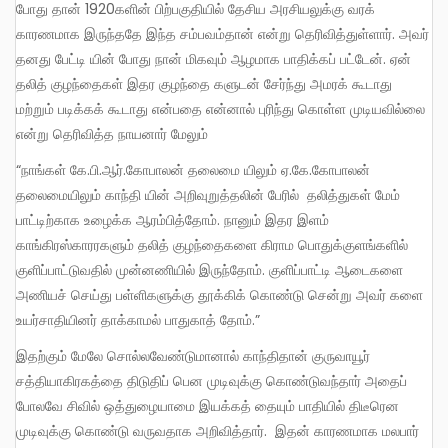
போது தான் 1920களின் பிற்பகுதியில் தேசிய அரசியலுக்கு வரக்
காரணமாக இருந்ததே இந்த சம்பவம்தான் என்று தெரிவித்துள்ளார். அவர்
தனது பேட்டி யின் போது நான் மிகவும் ஆழமாக பாதிக்கப் பட்டேன். ஏன்
தலித் குழந்தைகள் இதர குழந்தை களுடன் சேர்ந்து அமரக் கூடாது
மற்றும் படிக்கக் கூடாது என்பதை என்னால் புரிந்து கொள்ள முடியவில்லை
என்று தெரிவித்த நாயனார் மேலும்
“நாங்கள் கே.பி.ஆர்.கோபாலன் தலைமை யிலும் ஏ.கே.கோபாலன்
தலைமையிலும் காந்தி யின் அறிவுறுத்தலின் பேரில் தலித்துகள் மேம்
பாட்டிற்காக உழைக்க ஆரம்பித்தோம். நானும் இதர இளம்
காங்கிரஸ்காரரகளும் தலித் குழந்தைகளை கிராம பொதுக்குளங்களில்
குளிப்பாட்டுவதில் முன்னணியில் இருந்தோம். குளிப்பாட்டி ஆடைகளை
அணியச் செய்து பள்ளிகளுக்கு தூக்கிக் கொண்டு சென்று அவர் களை
உயர்சாதியினர் தாக்காமல் பாதுகாத் தோம்.”
இதற்கும் மேலே சொல்லவேண்டுமானால் காந்திதான் குருவாயூர்
சத்தியாகிரகத்தை திடுதிப் பென முடிவுக்கு கொண்டுவந்தார் அதைப்
போலவே சிவில் ஒத்துழையாமை இயக்கத் தையும் பாதியில் திடீரென
முடிவுக்கு கொண்டு வருவதாக அறிவித்தார். இதன் காரணமாக மலபார்