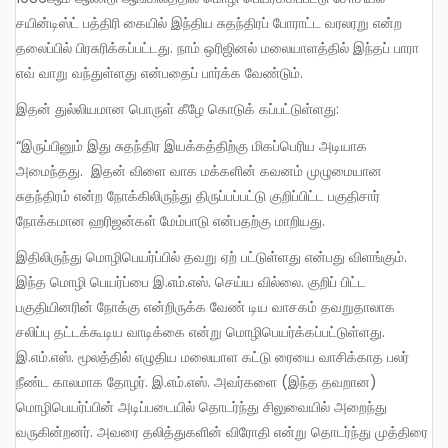
சயின்டிஸ்ட் பத்திரி கையில் இந்திய சுதந்திரப் போராட்ட வரலரறு என்ற
தலைப்பில் பிரசுரிக்கப்பட்டது. நாம் ஒரிஜினல் மலையாளத்தில் இந்தப் பாரா
எவ் வாறு வந்துள்ளது என்பதைப் பார்க்க வேண்டும்.
இதன் துல்லியமான பொருள் கீழே கொடுக் கப்பட்டுள்ளது:
“இருப்பினும் இது சுதந்திர இயக்கத்திற்கு மிகப்பெரிய அடியாக
அமைந்தது. இதன் விளை வாக மக்களின் கவனம் முழுமையான
சுதந்திரம் என்ற நோக்கிலிருந்து திருப்பப்பட்டு குறிப்பிட்ட பகுதிசார்
நோக்கமான ஹரிஜன்கள் மேம்பாடு என்பதற்கு மாறியது.
இதிலிருந்து மொழிபெயர்ப்பில் தவறு ஏற் பட்டுள்ளது என்பது விளங்கும்.
இந்த மொழி பெயர்ப்பை இ.எம்.எஸ். செய்ய வில்லை. குறிப் பிட்ட
பகுதியினரின் நோக்கு என்றிருக்க வேண் டிய வாசகம் தவறுதாலாக
சலிப்பு தட்டக்கூடிய வாடிக்கை என்று மொழிபெயர்க்கப்பட்டுள்ளது.
இ.எம்.எஸ். மூலத்தில் எழுதிய மலையாள கட்டு ரையை வாசிக்காத பலர்
நீண்ட காலமாக தோழர். இ.எம்.எஸ். அவர்களை (இந்த தவறான)
மொழிபெயர்ப்பின் அடிப்படையில் தொடர்ந்து சிலுவையில் அறைந்து
வருகின்றனர். அவரை தலித்துகளின் விரோதி என்று தொடர்ந்து முத்திரை