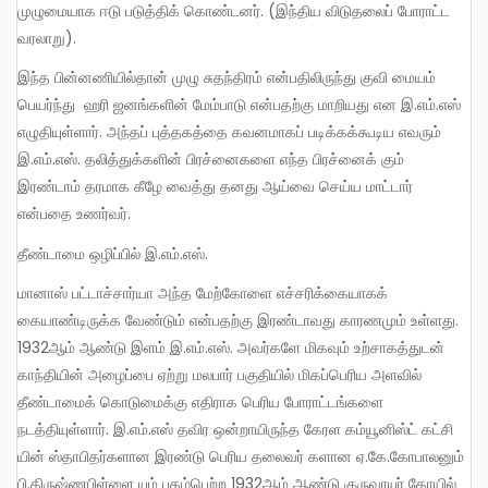
முழுமையாக ஈடு படுத்திக் கொண்டனர். (இந்திய விடுதலைப் போராட்ட
வரலாறு).
இந்த பின்னணியில்தான் முழு சுதந்திரம் என்பதிலிருந்து குவி மையம்
பெயர்ந்து ஹரி ஜனங்களின் மேம்பாடு என்பதற்கு மாறியது என இ.எம்.எஸ்
எழுதியுள்ளார். அந்தப் புத்தகத்தை கவனமாகப் படிக்கக்கூடிய எவரும்
இ.எம்.எஸ். தலித்துக்களின் பிரச்னைகளை எந்த பிரச்னைக் கும்
இரண்டாம் தரமாக கீழே வைத்து தனது ஆய்வை செய்ய மாட்டார்
என்பதை உணர்வர்.
தீண்டாமை ஒழிப்பில் இ.எம்.எஸ்.
மானாஸ் பட்டாச்சார்யா அந்த மேற்கோளை எச்சரிக்கையாகக்
கையாண்டிருக்க வேண்டும் என்பதற்கு இரண்டாவது காரணமும் உள்ளது.
1932ஆம் ஆண்டு இளம் இ.எம்.எஸ். அவர்களே மிகவும் உற்சாகத்துடன்
காந்தியின் அழைப்பை ஏற்று மலபார் பகுதியில் மிகப்பெரிய அளவில்
தீண்டாமைக் கொடுமைக்கு எதிராக பெரிய போராட்டங்களை
நடத்தியுள்ளார். இ.எம்.எஸ் தவிர ஒன்றாயிருந்த கேரள கம்யூனிஸ்ட் கட்சி
யின் ஸ்தாபிதர்களான இரண்டு பெரிய தலைவர் களான ஏ.கே.கோபாலனும்
பி.கிருஷ்ணபிள்ளை யும் புகழ்பெற்ற 1932ஆம் ஆண்டு குருவாயுர் கோயில்