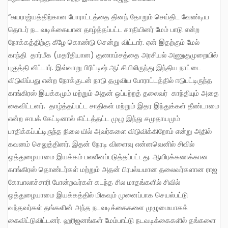
“சுயராஜ்யத்திற்கான போராட்டத்தை தினந் தோறும் செய்திட வேண்டிய
தொடர் நட வடிக்கையான தாழ்த்தப்பட்ட சாதியினர் மேம் பாடு என்ற
நோக்கத்திற்கு கீழே கொண்டு சென்று விட்டார். ஏன் இதற்கும் மேல்
காந்தி தார்மீக (மதரீதியான) குணாம்சத்தை அரசியல் அணுகுமுறையில்
புகுத்தி விட்டார். இவ்வாறு பிரிட்டிஷ் ஆட்சியிலிருந்து இந்திய நாட்டை
விடுவிப்பது என்ற நோக்குடன் நாடு தழுவிய போராட்டத்தில் ஈடுபட்டிருந்த
காங்கிரஸ் இயக்கமும் மற்றும் அதன் ஒப்பற்றத் தலைவர் காந்தியும் அதை
கைவிட்டனர். தாழ்த்தப்பட்ட சாதிகள் மற்றும் இதர இந்துக்கள் தீண்டாமை
என்ற சாபக் கேட்டினால் கிட்டத்தட்ட முழு இந்து சமுதாயமும்
பாதிக்கப்பட்டிருந்த நிலை யில் அவர்களை விடுவிக்கிறோம் என்று அதில்
கவனம் செலுத்தினர். இதன் நேரடி விளைவு என்னவெனில் சிவில்
ஒத்துழையாமை இயக்கம் பலவீனப்படுத்தப்பட்டது. ஆயிரக்கணக்கான
காங்கிரஸ் தொண்டர்கள் மற்றும் அதன் பிரபல்யமான தலைவர்களான ராஜ
கோபாலாச்சாரி போன்றவர்கள் கடந்த சில மாதங்களில் சிவில்
ஒத்துழையாமை இயக்கத்தில் மிகவும் முனைப்பாக செயல்பட்டு
வந்தவர்கள் தங்களின் அந்த நடவடிக்கைகளை முழுமையாகக்
கைவிட்டுவிட்டனர். ஹரிஜனங்கள் மேம்பாட்டு நடவடிக்கைகளில் தங்களை