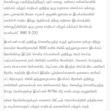
கொள்வது யதார்த்தத்திற்குப் புறம் பானது. உண்மை என்னவெனில்
வர்க்கம் மற்றும் சாதியம் குறித்த ஒரு கறாரான விளக்கம் உள்ளது..
நடைமுறையில் கேரள சமூகச் சூழலில் ஜனநாயக இயக்கங்களின்
வளர்ச்சி சாதிய இந்து ஆதிக்கத் திற்கு எதிரான இயக்கத்தில்
உள்ளது(மீண்டும் ஒரு முறை சாதியம் மற்றும் வர்க்கம் சோசியல்
சயன்டிஸ்ட் 1981: 9 (12)
இ.எம்.எஸ் சாதி குறித்து கொண்டிருந்த கருத் துக்களை நன்கு புரிந்து
கொள்ள வேண்டுமாயின் 1930 களில் சிவில் ஒத்துழையாமை இயக்கம்
தோல்விக்கு இட்டுச் சென்ற சம்பவங்கள் குறித்து அவர் செய்த
பகுப்பாய்வுகளை நாம் மீண்டும் வாசிக்க வேண்டும். அவரைப் பொறுத்த
வரை மையமான பிரச்னையே அடிப்படையில் இருந்த மிகப்பெரிய பலவீனம்
தேசிய சுதந்திர இயக்கம் இந்திய பூர்ஷ்வாக்காளால் தலைமை தாங்கப்
பட்டதேயாகும். சிவில் ஒத்துழையாமை இயக்கம் தோல்வி குறித்து
காங்கிரஸ் தலைவர்கள் கார ணங்களைத் தேடி அலைந்து கொண்டிருந்த
போது அவர்களுக்கு இ.எம்.எஸ் 1979ல் கீழ் கண்டவாறு எழுதுகிறார்:
எல்லா தோல்விகளுக்கும் காரணம் பிரிட்டிஷ் அரசாங்கத்தின் தந்திரமான
நடவடிக்கைகளும் மற்றும் சாதியத் தலைவர்கள் மற்றும் மதத்