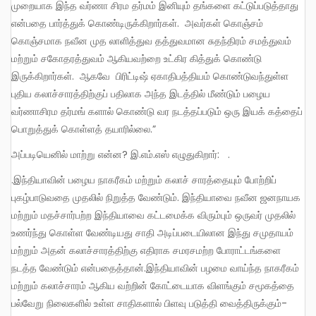
முறையாக இந்த வர்ணா சிரம தர்மம் இனியும் தங்களை கட்டுப்படுத்தாது
என்பதை பார்த்துக் கொண்டிருக்கிறார்கள். அவர்கள் கொஞ்சம்
கொஞ்சமாக நவீன முத லாளித்துவ தத்துவமான சுதந்திரம் சமத்துவம்
மற்றும் சகோதரத்துவம் ஆகியவற்றை உட்கிர கித்துக் கொண்டு
இருக்கிறார்கள். ஆகவே பிரிட்டிஷ் ஏகாதிபத்தியம் கொண்டுவந்துள்ள
புதிய கலாச்சாரத்திற்குப் பதிலாக அந்த இடத்தில் மீண்டும் பழைய
வர்ணாசிரம தர்மங் களால் கொண்டு வர நடத்தப்படும் ஒரு இயக் கத்தைப்
பொறுத்துக் கொள்ளத் தயாரில்லை.”
அப்படியெனில் மாற்று என்ன? இ.எம்.எஸ் எழுதுகிறார்: .
.இந்தியாவின் பழைய நாகரீகம் மற்றும் கலாச் சாரத்தையும் போற்றிப்
புகழ்பாடுவதை முதலில் நிறுத்த வேண்டும். இந்தியாவை நவீன ஜனநாயக
மற்றும் மதச்சார்பற்ற இந்தியாவை கட்டமைக்க விரும்பும் ஒருவர் முதலில்
உணர்ந்து கொள்ள வேண்டியது சாதி அடிப்படையிலான இந்து சமுதாயம்
மற்றும் அதன் கலாச்சாரத்திற்கு எதிராக சமரசமற்ற போராட்டங்களை
நடத்த வேண்டும் என்பதைத்தான்.இந்தியாவின் பழமை வாய்ந்த நாகரீகம்
மற்றும் கலாச்சாரம் ஆகிய வற்றின் கோட்டையாக விளங்கும் சமூகத்தை
பல்வேறு நிலைகளில் உள்ள சாதிகளால் பிளவு படுத்தி வைத்திருக்கும்-