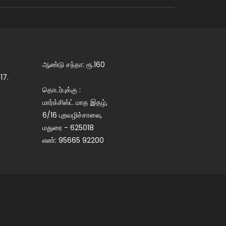
ஆண்டு சந்தா: ரூ.160
17.
தொடர்புக்கு :
மார்க்சிஸ்ட் மாத இதழ்,
6/16 புறவழிச்சாலை,
மதுரை - 625018
எண்: 95665 92200