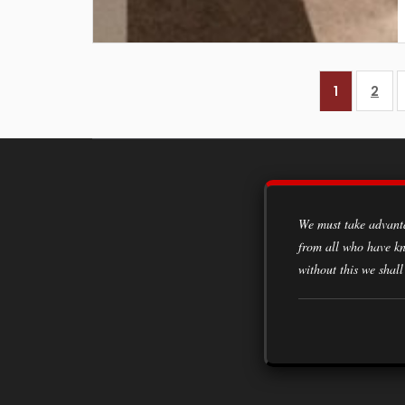
1
2
We must take advantage of every opportunity to acquire knowledge, to learn from the experiences of all classes of society,
from all who have kn
without this we shall