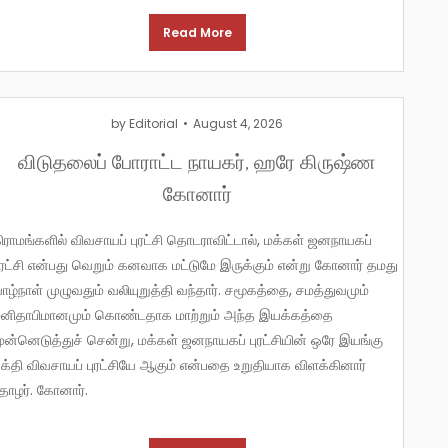
Read More
by
Editorial
August 4, 2026
விடுதலைப் போராட்ட நாயகர், ஹரே கிருஷ்ண
கோனார்
், மக்கள் ஜனநாயகப்
ுரட்சி என்பது வெறும் கனவாக மட்டுமே இருக்கும் என்று கோனார் தமது
ாழ்நாள் முழுவதும் வலியுறுத்தி வந்தார். சமூகத்தை, சமத்துவமும்
னிதாபிமானமும் கொண்டதாக மாற்றும் அந்த இயக்கத்தை
ுன்னெடுத்துச் சென்று, மக்கள் ஜனநாயகப் புரட்சியின் ஒரே இயங்கு
க்தி விவசாயப் புரட்சியே ஆகும் என்பதை உறுதியாக விளக்கினார்
ோழர். கோனார்.