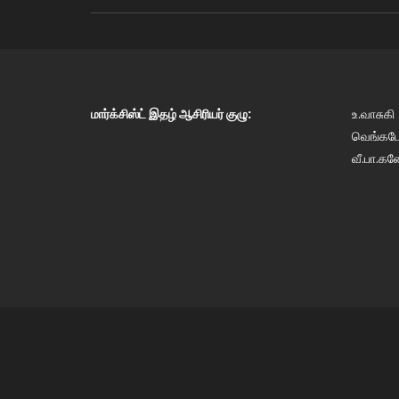
மார்க்சிஸ்ட் இதழ் ஆசிரியர் குழு:
உ.வாசுகி
வெங்கடேஷ
வீ.பா.கண