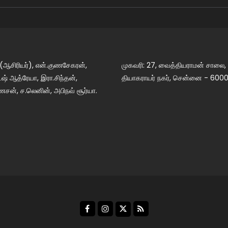
 (ஆசிரியர்), என்.குணசேகரன்,
முகவரி: 27, வைத்தியராமன் சாலை,
் ஆத்ரேயா, இரா.சிந்தன்,
தியாகராயர் நகர், சென்னை - 6000
ேசன், ச.லெனின், அபிநவ் சூர்யா.