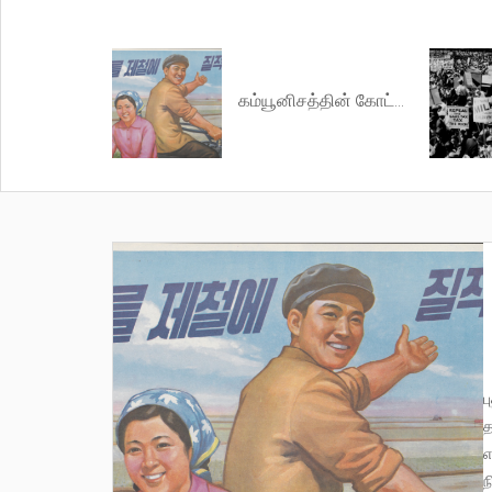
கம்யூனிசத்தின் கோட்பாடுகள் (சோசலிச சமூக அமைப்புமுறை குறித்து)
புதிய [சோசலிச] சமூக அமைப்பு, பரஸ்பரம் போட்டியிட்டுக் கொள்கின்ற
த
எ
ந