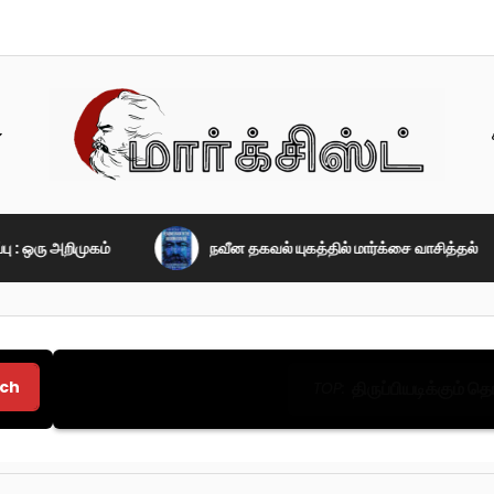
 ஒரு அறிமுகம்
நவீன தகவல் யுகத்தில் மார்க்சை வாசித்தல்
ch
திருப்பியடிக்கும் 
TOP: