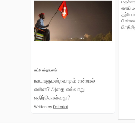
மதச்சா
எனப் ப
தற்போத
பின்னட
பிரதிந
கட்சி ஸ்தாபனம்
நாடாளுமன்றவாதம் என்றால்
என்ன? அதை எவ்வாறு
எதிர்கொள்வது?
Written by
Editorial