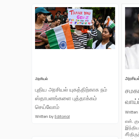
அரசியல
அரசியல்
புதிய அரசியல் யுகத்திற்காக நம்
சமகா
ஸ்தாபனங்களை புத்தாக்கம்
வாய்ப
செய்வோம்
Written
Written by
Editorial
என். க
இந்திய
சீர்தி