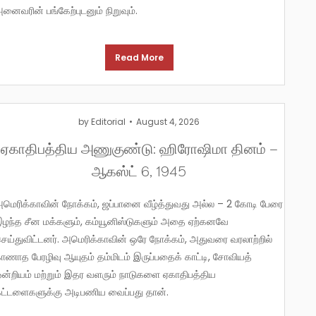
னைவரின் பங்கேற்புடனும் நிறுவும்.
Read More
by
Editorial
August 4, 2026
ஏகாதிபத்திய அணுகுண்டு: ஹிரோஷிமா தினம் –
ஆகஸ்ட் 6, 1945
வது அல்ல – 2 கோடி பேரை
ழந்த சீன மக்களும், கம்யூனிஸ்டுகளும் அதை ஏற்கனவே
ெய்துவிட்டனர். அமெரிக்காவின் ஒரே நோக்கம், அதுவரை வரலாற்றில்
ாணாத பேரழிவு ஆயுதம் தம்மிடம் இருப்பதைக் காட்டி, சோவியத்
ன்றியம் மற்றும் இதர வளரும் நாடுகளை ஏகாதிபத்திய
ட்டளைகளுக்கு அடிபணிய வைப்பது தான்.