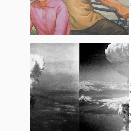
அ
அமெரிக்காவின் நோக்கம், ஜப்பானை வீழ்த்து
இ
ச
க
ஒ
க