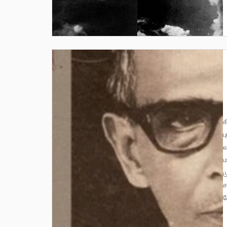
கிராமங்களில் விவசாயப் புரட்சி தொடராவிட்டால
ப
வ
ம
ம
ச
த