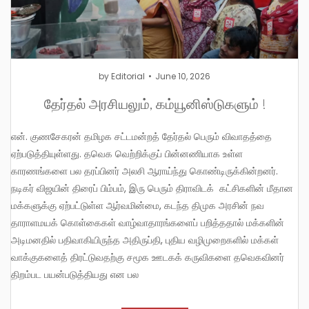
by
Editorial
June 10, 2026
தேர்தல் அரசியலும், கம்யூனிஸ்டுகளும் !
என். குணசேகரன் தமிழக சட்டமன்றத் தேர்தல் பெரும் விவாதத்தை
ஏற்படுத்தியுள்ளது. தவெக வெற்றிக்குப் பின்னணியாக உள்ள
காரணங்களை பல தரப்பினர் அலசி ஆராய்ந்து கொண்டிருக்கின்றனர்.
நடிகர் விஜயின் திரைப் பிம்பம், இரு பெரும் திராவிடக் கட்சிகளின் மீதான
மக்களுக்கு ஏற்பட்டுள்ள ஆர்வமின்மை, கடந்த திமுக அரசின் நவ
தாராளமயக் கொள்கைகள் வாழ்வாதாரங்களைப் பறித்ததால் மக்களின்
அடிமனதில் பதிவாகியிருந்த அதிருப்தி, புதிய வழிமுறைகளில் மக்கள்
வாக்குகளைத் திரட்டுவதற்கு சமூக ஊடகக் கருவிகளை தவெகவினர்
திறம்பட பயன்படுத்தியது என பல