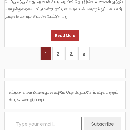
செய்துவந்துள்ளது. ஆனால் மோடி அரசின் தொழிற்கொள்கைகள் இந்திய
தொழில்துறையை மட்டுமின்றி, நாட்டின் அறிவியல்-தொழில்நுட்ப சுய சார்பு
முயற்சிகளையும் கிடப்பில் போட்டுள்ளது
Read More
1
2
3
»
கட்டுரைகளை மின்னஞ்சல் வழியே பெற விரும்புவோர், கீழ்க்காணும்
விபரங்களை நிரப்பவும்.
Type your email…
Subscribe