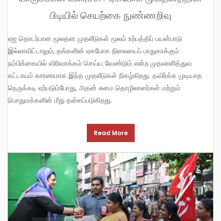
பிடியில் செயற்கை நுண்ணறிவு
ஏஐ தொடர்பான மூலதன முதலீடுகள் மூலம் உற்பத்திப் பயன்பாடு
இல்லாவிட்டாலும், தங்களின் ஏகபோக நிலையைப் பாதுகாக்கும்
நம்பிக்கையில் விரிவாக்கம் செய்ய வேண்டும் என்ற முதலாளித்துவ
கட்டாயம் காரணமாக இந்த முதலீடுகள் நிகழ்கிறது. தவிர்க்க முடியாத
நெருக்கடி ஏற்படும்போது, அதன் சுமை தொழிலாளர்கள் மற்றும்
பொதுமக்களின் மீது தள்ளப்படுகிறது.
Read More