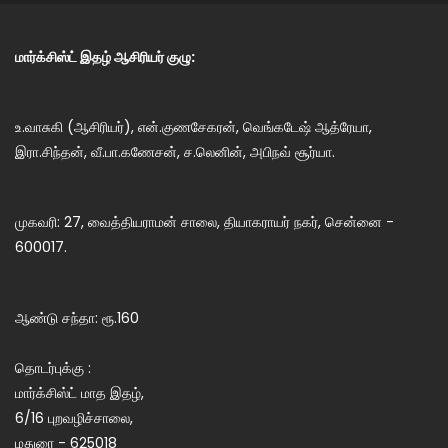
மார்க்சிஸ்ட் இதழ் ஆசிரியர் குழு:
உ.வாசுகி (ஆசிரியர்), என்.குணசேகரன், வெங்கடேஷ் ஆத்ரேயா,
இரா.சிந்தன், வீ.பா.கணேசன், ச.லெனின், அபிநவ் சூர்யா.
முகவரி: 27, வைத்தியராமன் சாலை, தியாகராயர் நகர், சென்னை -
600017.
ஆண்டு சந்தா: ரூ.160
தொடர்புக்கு :
மார்க்சிஸ்ட் மாத இதழ்,
6/16 புறவழிச்சாலை,
மதுரை - 625018