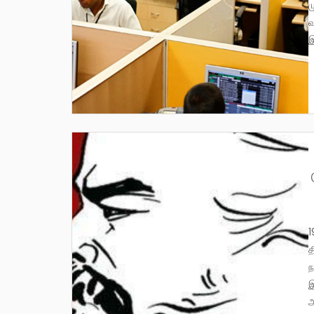
ம
வ
இ
1970, 1980களில் இடது அதிதீவிர வாதத்திற்கும் வலது
த
ந
இ
அ