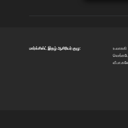
மார்க்சிஸ்ட் இதழ் ஆசிரியர் குழு:
உ.வாசுகி
வெங்கடேஷ
வீ.பா.கண