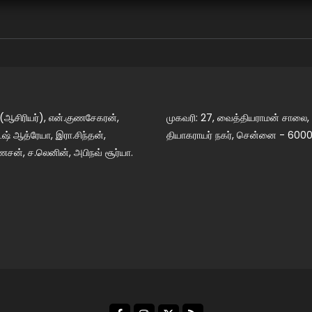
 (ஆசிரியர்), என்.குணசேகரன்,
முகவரி: 27, வைத்தியராமன் சாலை,
் ஆத்ரேயா, இரா.சிந்தன்,
தியாகராயர் நகர், சென்னை - 6000
ேசன், ச.லெனின், அபிநவ் சூர்யா.