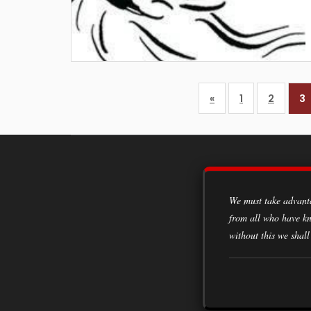
«
1
2
3
We must take advantage of every opportunity to acquire knowledge, to learn from the experiences of all classes of society,
from all who have kn
without this we shall