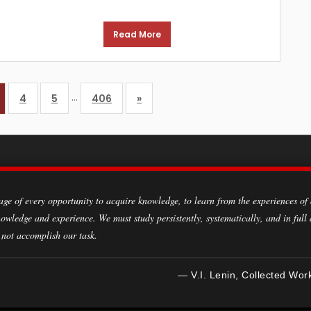
Read More
…
4
5
406
»
owledge and experience. We must study persistently, systematically, and in full
 not accomplish our task.
— V.I. Lenin, Collected Wor