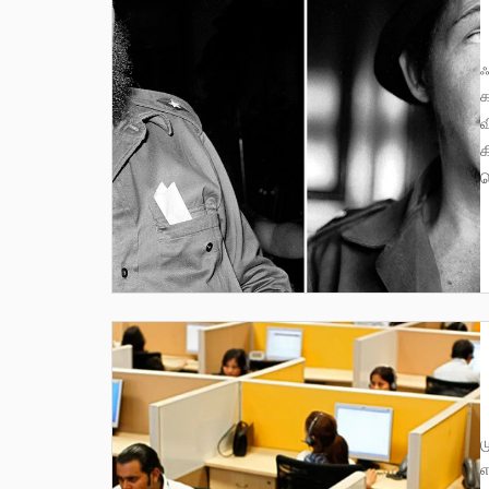
ஃபிடல் காஸ்த்ரோவின் நூற்றாண்டில் அந்நாடு இதுவரை கண்ட
க
வ
க
வ
முதலாளித்துவ வர்க்கச் சகாப்தம்,
எ