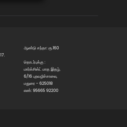
ஆண்டு சந்தா: ரூ.160
17.
தொடர்புக்கு :
மார்க்சிஸ்ட் மாத இதழ்,
6/16 புறவழிச்சாலை,
மதுரை - 625018
எண்: 95665 92200