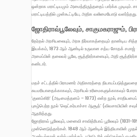
ஒன்றாக மராட்டியமும் அமைந்திருந்ததைப் பார்க்க முடியும். சாத
மராட்டியத்தில் முன்கூட்டியே, அதிக வலிமையோடு வளர்ந்தது.
ஜோதிராவ்பூலேவும், சாகுமகராஜும், ப
தேர்தல் அரசியலையும், அரசு நிர்வாகத்தையும் தாண்டிய சித்தாந்த சவாலை பிராமணரல்லாதார் இயக்கம் ஏற்படுத்தியது. இந்த
இயக்கம், 1873 ஆம் ஆண்டில் உருவான சத்ய சோதக் சமாஜ் (
அமைப்பின் தலைவர் பூலே, சூத்திரர்களையும், அதி சூத்தி
கண்டார்.
மதச் சட்டத்தில் பிராமணர் அதிகாரத்தை நியாயப்படுத்துவதை
சுயமரியாதைக்காகவும், அரசியல் உரிமைகளுக்காகவும் போரா
‘குலாம்கிரி’ (அடிமைத்தனம் – 1873) என்ற நூல், சாதியமைப
புகழ்பெற்ற நூல் ‘ஷெட்கர்யாச்சா ஆசூத்’ (விவசாயியின் சவுக
ஆதரித்தது.
ஜோதிராவ் பூலேவும், மனைவி சாவித்ரிபாய் பூலேவும் (183
முன்னெடுத்தார்கள். 1848 ஆம் ஆண்டில் இந்தியாவின் முத
ஆண்டில்தான் கார்ல் மார்க்சும், ஃபிரடெரிக் ஏங்கெல்சும் எ