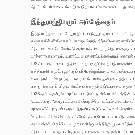
ஆகிய கோரிக்கைகளோடு கூடுதலாக பிணைக்கப்பட்டது என்று 
இந்துராஜ்ஜியமும் அம்பேத்கரும்
இந்த மாற்றங்களை மேலும் தீவிரப்படுத்துவதாக டாக்டர் பி.ஆர். அம்பேத்கரின் தோற்றம் அமைந்திருந்தது. அம்பேத்கர் இந்து
சமூகத்தில் சீர்திருத்தம் கோருவதோடு நிற்கவில்லை; சாதிய
அடிப்படையையே கேள்விக்குள்ளாக்கினார். தலித் மக்களுக்க
பிரச்சாரங்களையும், போராட்ட அணிதிரட்டல்களையும் கொண்
1927 ராய்கட் மாவட்டத்தின் மகத் பகுதியில், தலித் மக்களி
சத்தியாகிரகமும், முற்றிலும் பிற்போக்குத்தனமான பண்டைய 
வரை நாசிக்கில் நடந்த காலாராம் கோயில் நுழைவு சத்தியாகிர
மத நூல்களைப் பற்றிய விமர்சனங்களும் அப்போதைய சமூக
1938ஆம் ஆண்டில், மராட்டிய மாநிலம் நாசிக் மாவட்டத்தின் ம
பேசும்போது, “எனது பார்வையின்படி இந்த நாட்டில் தொழிலா
முதலாளித்துவமுமே அந்த இரண்டு எதிரிகள்” எனத் தெளிவாக
‘சாதியை அழித்தொழிக்க’ அம்பேத்கர் போராடினார். ஆர்.எஸ்.எ
அம்பேத்கர் விரும்பியபடி முதலாளித்துவத்திற்கு முடிவுகட்ட
ஆர்.எஸ்.எஸ். விரும்புகிறது. நமது மகத்தான சுதந்திரப் போராட்