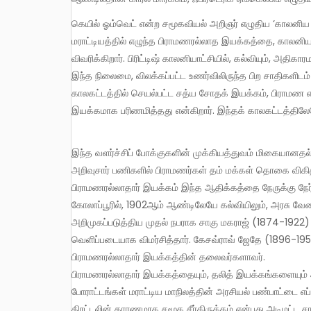
கெயில் ஓம்வெட் என்ற சமூகவியல் அறிஞர் எழுதிய ‘காலனிய சமூகத்தில் பண்பாட்டு கிளர்ச்சி’ என்ற புகழ்பெற்ற ஆய்வு நூலில்,
மராட்டியத்தில் எழுந்த பிராமணரல்லாத இயக்கத்தை, காலனிய
விவரிக்கிறார். பிரிட்டிஷ் காலனியாட்சியில், கல்வியும், அதி
இந்த நிலைமை, விலக்கப்பட்ட உணர்விலிருந்த பிற சாதிகளிடம்
காலகட்டத்தில் செயல்பட்ட சத்ய சோதக் இயக்கம், பிராமண 
இயக்கமாக பரிணமித்தது என்கிறார். இந்தக் காலகட்டத்திலேயே
இந்த வளர்ச்சிப் போக்குகளின் முக்கியத்துவம் மிகையானதல்ல
அறிவுசார் பணிகளில் பிராமணர்கள் தம் மக்கள் தொகை விகி
பிராமணரல்லாதார் இயக்கம் இந்த ஆதிக்கத்தை நேருக்கு நேர் எ
கோலாப்பூரில், 1902ஆம் ஆண்டிலேயே கல்வியிலும், அரசு வே
அறிமுகப்படுத்திய முதல் நபராக சாகு மகராஜ் (1874-1922)
வெளிப்படையாக விமர்சித்தார். கேசவ்ராவ் ஜேதே (1896-19
பிராமணரல்லாதார் இயக்கத்தின் தலைவர்களாவர்.
பிராமணரல்லாதார் இயக்கத்தையும், தலித் இயக்கங்களையும் ஆ
போராட்டங்கள் மராட்டிய மாநிலத்தின் அரசியல் பண்பாட்டை எப்ப
திரட்டலின் காரணமாக சமூக சீர்திருத்தம் என்பது அடிமட்ட சாத