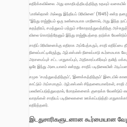
எதிர்க்கவில்லை. அது ஏகாதிபத்தியத்திற்கு உதவும் வகைய
‘பாகிஸ்தான் அல்லது இந்தியப் பிரிவினை’ (1945) என்ற தனது
“இந்து ராஜ்ஜியம் ஒரு உண்மையாக மாறினால், அது இந்த நாட்ட
சுதந்திரம், சமத்துவம் மற்றும் சகோதரத்துவத்திற்கு அச்
விலை கொடுத்தேனும் இந்து ராஜ்ஜியத்தை தடுக்க வேண்டும்
சாதிப் பிரிவினைக்கு எதிராக அம்பேத்கரும், சாதி எதிர்ப்பை தீவிரமாக முன்னெடுக்கும் சக்திகளும் கொண்டுள்ள
நிலைப்பாட்டிலிருந்து, ஆர்.எஸ்.எஸ் நிலைப்பாடு கூர்மையாக வே
அரசமைப்புச் சட்ட பாதுகாப்பும், அதிகாரப்பகிர்வும் தலித் ம
ஒரே இந்து அடையாளம் என்றது. சாதிப் படிநிலையின் அடிப்
சமூக ‘சமத்துவத்திற்கும்’, ‘இணக்கத்திற்கும்’ இடையில் காணப்படும் இந்த வேறுபாடு, தீர்க்கமான கருத்தியல் பிளவினை எடுத்துக்
காட்டும் அம்சமாகும். ஆர்.எஸ்.எஸ் சிந்தனையாளர்கள், சா
பலவீனப்படுத்துவதால், மோதல்களைக் குறைக்க வேண்டும் எ
வாதங்கள் சாதியப் படிநிலைகளை ஊக்கப்படுத்தி பாதுகாக்கவே
எதிர்த்தனர்.
இடதுசாரிகளுடனான கூர்மையான வேற