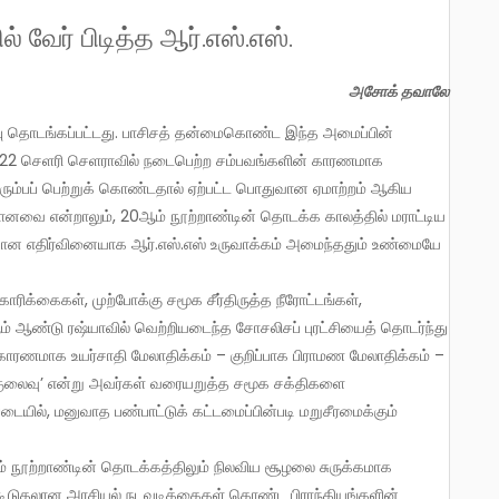
ில் வேர் பிடித்த ஆர்.எஸ்.எஸ்.
அசோக் தவாலே
1922 செளரி செளராவில் நடைபெற்ற சம்பவங்களின் காரணமாக
ும்பப் பெற்றுக் கொண்டதால் ஏற்பட்ட பொதுவான ஏமாற்றம் ஆகிய
ானவை என்றாலும், 20ஆம் நூற்றாண்டின் தொடக்க காலத்தில் மராட்டிய
்கான எதிர்வினையாக ஆர்.எஸ்.எஸ் உருவாக்கம் அமைந்ததும் உண்மையே
ோரிக்கைகள், முற்போக்கு சமூக சீர்திருத்த நீரோட்டங்கள்,
 ஆண்டு ரஷ்யாவில் வெற்றியடைந்த சோசலிசப் புரட்சியைத் தொடர்ந்து
ாரணமாக உயர்சாதி மேலாதிக்கம் – குறிப்பாக பிராமண மேலாதிக்கம் –
குலைவு’ என்று அவர்கள் வரையறுத்த சமூக சக்திகளை
யில், மனுவாத பண்பாட்டுக் கட்டமைப்பின்படி மறுசீரமைக்கும்
தாம் நூற்றாண்டின் தொடக்கத்திலும் நிலவிய சூழலை சுருக்கமாக
், கூடுதலான அரசியல் நடவடிக்கைகள் கொண்ட பிராந்தியங்களின்