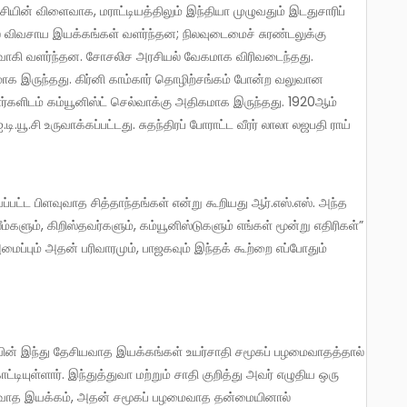
் விவசாய இயக்கங்கள் வளர்ந்தன; நிலவுடைமைச் சுரண்டலுக்கு
ுவாகி வளர்ந்தன. சோசலிச அரசியல் வேகமாக விரிவடைந்தது.
ாக இருந்தது. கிர்னி காம்கார் தொழிற்சங்கம் போன்ற வலுவான
களிடம் கம்யூனிஸ்ட் செல்வாக்கு அதிகமாக இருந்தது. 1920ஆம்
.யூ.சி உருவாக்கப்பட்டது. சுதந்திரப் போராட்ட வீரர் லாலா லஜபதி ராய்
ப்பட்ட பிளவுவாத சித்தாந்தங்கள் என்று கூறியது ஆர்.எஸ்.எஸ். அந்த
்களும், கிறிஸ்தவர்களும், கம்யூனிஸ்டுகளும் எங்கள் மூன்று எதிரிகள்”
ைப்பும் அதன் பரிவாரமும், பாஜகவும் இந்தக் கூற்றை எப்போதும்
டியுள்ளார். இந்துத்துவா மற்றும் சாதி குறித்து அவர் எழுதிய ஒரு
ியவாத இயக்கம், அதன் சமூகப் பழமைவாத தன்மையினால்