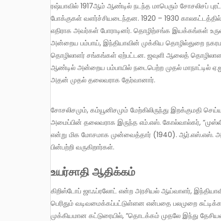
ரஷ்யாவில் 1917ஆம் ஆண்டில் நடந்த மாபெரும் சோசலிசப் புரட்சியின் விளைவாக, மராட்டியத்திலும் இந்தியா முழுவதும் இடதுசாரிப்
போக்குகள் வளர்ச்சியடைந்தன. 1920 – 1930 காலகட்டத்தில
எதிராக அவர்கள் போராடினர். தொழிற்சங்க இயக்கங்கள் உர
அன்றைய பம்பாய், இந்தியாவின் முக்கிய தொழில்துறை நகரம
தொழிலாளர் சங்கங்கள் ஏற்பட்டன. ஜவுளி ஆலைத் தொழிலாளர்
ஆண்டில் அன்றைய பம்பாயில் நடைபெற்ற முதல் மாநாட்டில் ஏ.ஐ.டி
அதன் முதல் தலைவராக தேர்வானார்.
சோசலிசமும், கம்யூனிசமும் மேற்கிலிருந்து இறக்குமதி செய்ய
அமைப்பின் தலைவராக இருந்த எம்.எஸ். கோல்வால்கர், “முஸ்லீம
என்று மிக மோசமாக முன்வைத்தார் (1940). ஆர்.எஸ்.எஸ். அம
பின்பற்றி வருகிறார்கள்.
உயர்சாதி ஆதிக்கம்
கிறிஸ்டோப் ஜாஃப்ரலோட் என்ற அரசியல் ஆய்வாளர், இந்தியாவின் இந்து தேசியவாத இயக்கங்கள் உயர்சாதி சமூகப் பழமைவாதத்தால்
பெரிதும் வடிவமைக்கப்பட்டுள்ளன என்பதை பலமுறை சுட்டிக்காட்
முக்கியமான கட்டுரையில், “தொடக்கம் முதலே இந்து தேச