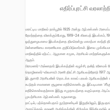
எதிர்ப்புரட்சி வரலாற்ற
மராட்டிய மாநிலம் நாக்பூரில் 1925 அன்று ஆர்.எஸ்.எஸ் அமைப்பு தொடங்கப்பட்டது. பாசிசத் தன்மைகொண்ட இந்த அமைப்பின்
தோற்றத்தை விளக்கும்போது, 1919-24 கிலாபத் இயக்கம், 
ஒத்துழையாமை இயக்கத்தை திடீரென்று மகாத்மா காந்தி திர
பின்னணியை காரணியாக குறிப்பிடுவார்கள். இவை முக்கியம
மாநிலத்தில் ஏற்பட்ட ஆழமான சமூக, அரசியல் மாற்றங்களுக
ஆகும்.
பிராமணர்-அல்லாதார் இயக்கத்தின் எழுச்சி, தலித் உரிமைக் க
தொழிலாளர்-விவசாயி அணி திரட்சி ஆகியவற்றோடு 1917 ஆம்
இடதுசாரி அரசியலின் தொடக்க காலப் பரவல் ஆகியவற்றின் க
கூடுதல் சவாலான சூழலை எதிர்கொண்டது. இப்படியான ‘சீர்
எதிர்கொள்வதற்காக இந்து சமுதாயத்தை வகுப்புவாத அடிப்படை
முயற்சியாக ஆர்.எஸ்.எஸ். உருவானது.
நாட்டில், பத்தொன்பதாம் நூற்றாண்டின் இறுதியிலும், இருப
ஆராய்ந்தால், காலனி ஆதிக்கத்தின் கீழிருந்த இந்தியாவில