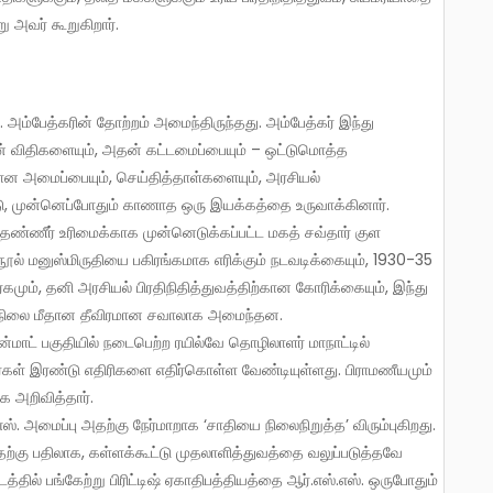
அவர் கூறுகிறார்.
ின் விதிகளையும், அதன் கட்டமைப்பையும் – ஒட்டுமொத்த
ான அமைப்பையும், செய்தித்தாள்களையும், அரசியல்
டு, முன்னெப்போதும் காணாத ஒரு இயக்கத்தை உருவாக்கினார்.
ன் தண்ணீர் உரிமைக்காக முன்னெடுக்கப்பட்ட மகத் சவ்தார் குள
நூல் மனுஸ்மிருதியை பகிரங்கமாக எரிக்கும் நடவடிக்கையும், 1930-35
கமும், தனி அரசியல் பிரதிநிதித்துவத்திற்கான கோரிக்கையும், இந்து
 நிலை மீதான தீவிரமான சவாலாக அமைந்தன.
ன்மாட் பகுதியில் நடைபெற்ற ரயில்வே தொழிலாளர் மாநாட்டில்
ளர்கள் இரண்டு எதிரிகளை எதிர்கொள்ள வேண்டியுள்ளது. பிராமணீயமும்
 அறிவித்தார்.
ஸ். அமைப்பு அதற்கு நேர்மாறாக ‘சாதியை நிலைநிறுத்த’ விரும்புகிறது.
ுவதற்கு பதிலாக, கள்ளக்கூட்டு முதலாளித்துவத்தை வலுப்படுத்தவே
டத்தில் பங்கேற்று பிரிட்டிஷ் ஏகாதிபத்தியத்தை ஆர்.எஸ்.எஸ். ஒருபோதும்