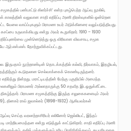
க் காலத்தின் வலுவான சாதி எதிர்ப்பு அணி திரள்வுகளில் ஒன்றென
காரமட்ட வேலை வாய்ப்புகளும் பிராமண உயர் அடுக்கினரை வலுப்படுத்தியது.
 கசப்பை உருவாக்கியது என்று அவர் கூறுகிறார். 1910 – 1930
எதிர்ப்புணர்வை முன்னெடுத்து ஒரு விரிவான விவசாய, சமூக
 ஆர்.எஸ்.எஸ். தோற்றுவிக்கப்பட்டது.
. இருபதாம் நூற்றாண்டின் தொடக்கத்தில் கல்வி, நிர்வாகம், இதழியல்,
தத்திற்கும் கூடுதலான செல்வாக்கைக் கொண்டிருந்தனர்.
திர்த்து நின்றது. மராட்டியத்தின் மேற்கு பகுதியில் அமைந்த
லைகளிலும் பிராமணர் அல்லாதாருக்கு 50 சதவீத இடஒதுக்கீட்டை
 திகழ்ந்தார். பிராமண சமூகத்திற்கு இருந்த சலுகைகளையும் அவர்
59), தினகர் ராவ் ஜவால்கர் (1898-1932) ஆகியவர்கள்
ய்வு செய்த வரலாற்றாசிரியர் எலினோர் ஜெல்லியட், இந்தப்
டி மாற்றியமைத்தன என்று எடுத்துக் காட்டுகிறார். சாதி எதிர்ப்பு அணி
ிகளுக்கும், தலித் மக்களுக்கும் உரிய பிரதிநிதித்துவம், சுயமரியாதை