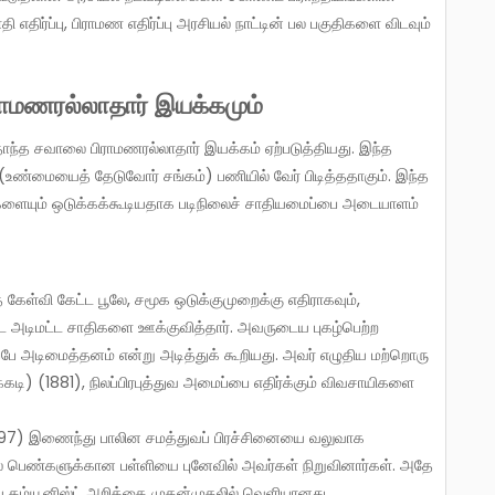
ி எதிர்ப்பு, பிராமண எதிர்ப்பு அரசியல் நாட்டின் பல பகுதிகளை விடவும்
ிராமணரல்லாதார் இயக்கமும்
உண்மையைத் தேடுவோர் சங்கம்) பணியில் வேர் பிடித்ததாகும். இந்த
ரர்களையும் ஒடுக்கக்கூடியதாக படிநிலைச் சாதியமைப்பை அடையாளம்
 கேள்வி கேட்ட பூலே, சமூக ஒடுக்குமுறைக்கு எதிராகவும்,
ட அடிமட்ட சாதிகளை ஊக்குவித்தார். அவருடைய புகழ்பெற்ற
்பே அடிமைத்தனம் என்று அடித்துக் கூறியது. அவர் எழுதிய மற்றொரு
்கடி) (1881), நிலப்பிரபுத்துவ அமைப்பை எதிர்க்கும் விவசாயிகளை
1-1897) இணைந்து பாலின சமத்துவப் பிரச்சினையை வலுவாக
ல் பெண்களுக்கான பள்ளியை புனேவில் அவர்கள் நிறுவினார்கள். அதே
ழுதிய கம்யூனிஸ்ட் அறிக்கை முதன்முதலில் வெளியானது.