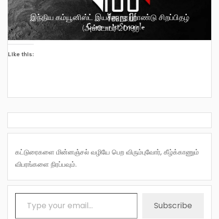
இந்திய கம்யூனிஸ்ட் இயக்க நூற்றாண்டு சிறப்பிதழ்
(அக்டோபர் 2019)
Like this:
கட்டுரைகளை மின்னஞ்சல் வழியே பெற விரும்புவோர், கீழ்க்காணும்
விபரங்களை நிரப்பவும்.
Type your email…
Subscribe