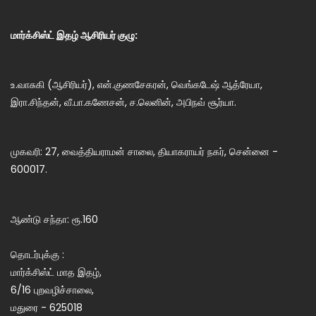
மார்க்சிஸ்ட் இதழ் ஆசிரியர் குழு:
உ.வாசுகி (ஆசிரியர்), என்.குணசேகரன், வெங்கடேஷ் ஆத்ரேயா,
இரா.சிந்தன், வீ.பா.கணேசன், ச.லெனின், அபிநவ் சூர்யா.
முகவரி: 27, வைத்தியராமன் சாலை, தியாகராயர் நகர், சென்னை -
600017.
ஆண்டு சந்தா: ரூ.160
தொடர்புக்கு :
மார்க்சிஸ்ட் மாத இதழ்,
6/16 புறவழிச்சாலை,
மதுரை - 625018