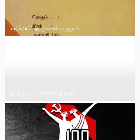
மார்க்சிஸ்ட் இதழ்களின் கருவூலம்
நவம்பர் 2019 மார்க்சிஸ் இதழில் …