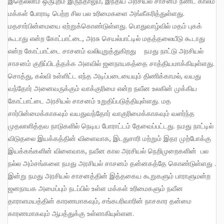
இதெல்லாம் ஒருபுறம் இருந்தாலும், இந்திய அரசியல் சாசனம் நீண்ட காலம்
மக்கள் போராடி பெற்ற சில பல உரிமைகளை அங்கீகரித்துள்ளது.
மதசார்பின்மையை ஏற்றுக்கொண்டுள்ளது. பொதுவாழ்வில் மதம் புகக்
கூடாது என்ற கோட்பாட்டை, அரசு செயல்பாட்டில் மதத்தலையீடு கூடாது
என்ற கோட்பாட்டை சாசனம் வலியுறுத்துகிறது நமது நாட்டு அரசியல்
சாசனம் குறிப்பிடத்தக்க அளவில் ஜனநாயகத்தை சாத்தியமாக்கியுள்ளது.
சொத்து, கல்வி உள்ளிட்ட எந்த அடிப்படையையும் திணிக்காமல், வயது
வந்தோர் அனைவருக்கும் வாக்குரிமை என்ற நவீன உலகின் முக்கிய
கோட்பாட்டை அரசியல் சாசனம் உறுதிப்படுத்தியுள்ளது. மத
சார்பின்மைக்காகவும் வயதுவந்தோர் வாகுரிமைக்காகவும் வளர்ந்த
முதலாளித்தவ நாடுகளில் நெடிய போராட்டம் தேவைப்பட்டது. நமது நாட்டில்
விடுதலை இயக்கத்தின் விளைவாக, இடதுசாரி மற்றும் இதர முற்போக்கு
இயக்கங்களின் விளைவாக, நவீன கால அரசியல் நெறிமுறைகளின் பல
நல்ல அம்சங்களை நமது அரசியல் சாசனம் தன்னகத்தே கொண்டுள்ளது .
இன்று நமது அரசியல் சாசனத்தின் இத்தகைய கூறுகளும் பாராளுமன்ற
ஜனநாயக அமைப்பும் நடப்பில் உள்ள மக்கள் உரிமைகளும் நவீன
தாராளமயத்தின் காரணமாகவும், சங்கபரிவாரின் நாசகார தன்மை
காரணமாகவும் ஆபத்துக்கு உள்ளாகியுள்ளன.