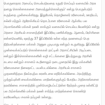
பொருளாதார அமைப்பு செயல்படுவதை உறுதி செய்யும் வகையில் அரசு
தனது கொள்கைகளை அமைத்துக்கொள்ளும்’ என்று பொருள்படும்
கருத்தை முன்வைக்கிறது. இதுபோல், தொழிலாளர் உரிமைகள், ஊதியம்,
கல்வி மற்றும் ஆரோக்கியம் தொடர்பான உரிமைகள் ஆக்கிய பல
அமசங்களில் மக்கள் நலன் காக்கும் வகையில் செயல்படவேண்டும் என்று
அரசை அரசியல் சாசனத்தின் இப்பிரிவு பணிக்கிறது. ஆனால், பிரச்சினை
என்னவெனில், ஷரத்து 37 இப்பிரிவில் உள்ள எந்த நலனையும் பெற
நீதிமன்றங்களை மக்கள் அணுக முடியாது என்றும் கூறுகிறது. இப்பிரிவில்
முன்வைக்கப்படும் கொள்கைகள் நாட்டின் அரசாட்சியின் அடிப்படை
என்றும் இக்கொள்கைகளின் வழி சட்டங்களை இயற்றுவது அரசின்
கடமை என்றும் சாசனம் கூறினாலும் நடைமுறையில் இது மக்களின்
உரிமைகளை நிலைநாட்ட பயன்படவில்லை. அரசியல் சாசனம்
முதலாளித்தவ நிலப்ரபுத்வ சுரண்டலை எதிர்க்கவில்லை. அவற்றிற்கு
முற்றுப்புள்ளி வைக்கவில்லை. மாநிலங்களுக்குப் போதிய அதிகாரங்களை
தரவில்லை. சாசனத்தில் முன்மொழியப்பட்டுள்ள தேர்தல் முறை உள்ளிட்டு
பல அம்சங்களில் மக்கள் நலன் சார்ந்த மாற்றங்களை கொண்டு
வரவேண்டிய சவால் நம்முன் உள்ளது..