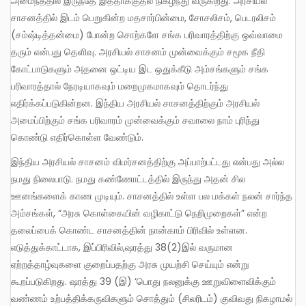
அமைந்ததில் இருந்தே இத்தாக்குதல் நிகழ்ந்து வருகிறது. அரசியல்
சாசனத்தில் இடம் பெறுகின்ற மதசார்பின்மை, சோசலிசம், பெடரலிசம்
(சம்ஷ்டித்தன்மை) போன்ற சொற்களே சங்க பரிவாரத்திற்கு ஒவ்வாமை
தரும் என்பது தெளிவு. அரசியல் சாசனம் முன்வைக்கும் சமூக நீதி
கோட்பாடுகளும் அதனை ஒட்டிய இட ஒதுக்கீடு அம்சங்களும் சங்க
பரிவாரத்தால் நேரடியாகவும் மறைமுகமாகவும் தொடர்ந்து
எதிர்க்கப்படுகின்றன. இந்திய அரசியல் சாசனத்திற்கும் அரசியல்
அமைப்பிற்கும் சங்க பரிவாரம் முன்வைக்கும் சவாலை நாம் புரிந்து
கொண்டு எதிர்கொள்ள வேண்டும்.
இந்திய அரசியல் சாசனம் விமர்சனத்திற்கு அப்பாற்பட்டது என்பது அல்ல
நமது நிலைபாடு. நமது கண்ணோட்டத்தில் இருந்து அதன் சில
ஊனங்களைக் காண முடியும். சாசனத்தில் உள்ள பல மக்கள் நலன் சார்ந்த
அம்சங்கள், “அரசு கொள்கையின் வழிகாட்டு நெறிமுறைகள்” என்ற
தலைப்பைக் கொண்ட சாசனத்தின் நான்காம் பிரிவில் உள்ளன.
எடுத்துக்காட்டாக, இப்பிரிவில்,ஷரத்து 38(2)இல் வருமான
ஏற்றத்தாழ்வுகளை குறைப்பதற்கு அரசு முயற்சி செய்யும் என்று
கூறப்படுகிறது. ஷரத்து 39 (இ) ‘பொது நலனுக்கு ஊறுவிளைவிக்கும்
வண்ணம் உற்பத்திக்கருவிகளும் சொத்தும் (சிலரிடம்) குவிவது நிகழாமல்