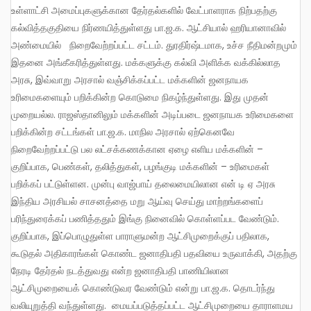
உள்ளாட்சி அமைப்புகளுக்கான தேர்தல்களில் வேட்பாளராக நிற்பதற்கு
கல்வித்தகுதியை நிர்ணயித்துள்ளது பா.ஜ.க. ஆட்சியால் ஹரியானாவில்
அண்மையில் நிறைவேற்றப்பட்ட சட்டம். துரதிர்ஷ்டமாக, உச்ச நீதிமன்றமும்
இதனை அங்கீகரித்துள்ளது. மக்களுக்கு கல்வி அளிக்க வக்கில்லாத
அரசு, இவ்வாறு அரசால் வஞ்சிக்கப்பட்ட மக்களின் ஜனநாயக
உரிமைகளையும் பறிக்கின்ற கொடுமை நிகழ்ந்துள்ளது. இது முதன்
முறையல்ல. ராஜஸ்தானிலும் மக்களின் அடிப்படை ஜனநாயக உரிமைகளை
பறிக்கின்ற சட்டங்கள் பா.ஜ.க. மாநில அரசால் ஏற்கெனவே
நிறைவேற்றப்பட்டு பல லட்சக்கணக்கான ஏழை எளிய மக்களின் –
குறிப்பாக, பெண்கள், தலித்துகள், பழங்குடி மக்களின் – உரிமைகள்
பறிக்கப் பட்டுள்ளன. முன்பு வாஜ்பாய் தலைமையிலான என் டி ஏ அரசு
இந்திய அரசியல் சாசனத்தை மறு ஆய்வு செய்து மாற்றங்களைப்
பரிந்துரைக்கப் பணித்ததும் இங்கு நினைவில் கொள்ளப்பட வேண்டும்.
குறிப்பாக, இப்பொழுதுள்ள பாராளுமன்ற ஆட்சிமுறைக்குப் பதிலாக,
கூடுதல் அதிகாரங்கள் கொண்ட ஜனாதிபதி பதவியை உருவாக்கி, அதற்கு
நேரடி தேர்தல் நடத்துவது என்ற ஜனாதிபதி பாணியிலான
ஆட்சிமுறையைக் கொண்டுவர வேண்டும் என்று பா.ஜ.க. தொடர்ந்து
வலியுறுத்தி வந்துள்ளது. மையப்படுத்தப்பட்ட ஆட்சிமுறையை தாராளமய