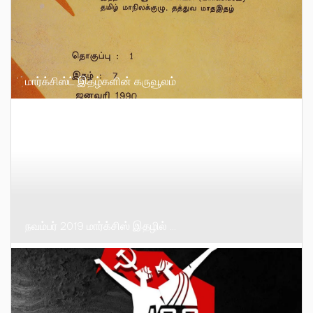
மார்க்சிஸ்ட் இதழ்களின் கருவூலம்
நவம்பர் 2019 மார்க்சிஸ் இதழில் …