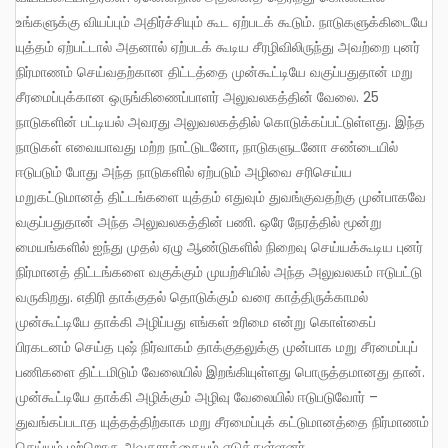
உங்களுக்கு வியப்பும் அதிர்ச்சியும் கூட ஏற்படக் கூடும். நாடுகளுக்கிடையே
யுத்தம் ஏற்பட்டால் அதனால் ஏற்படக் கூடிய சீரழிவிலிருந்து அவற்றை புனர்
நிர்மாணம் செய்வதற்கான திட்டத்தை முன்கூட்டியே வகுப்பதுதான் மறு
சீரமைப்புக்கான ஒருங்கிணைப்பாளர் அலுவலகத்தின் வேலை. 25
நாடுகளின் பட்டியல் அவரது அலுவலகத்தில் கொடுக்கப்பட்டுள்ளது. இந்த
நாடுகள் எவையாவது மற்ற நாட்டுடனோ, நாடுகளுடனோ சண்டையில்
ஈடுபடும் போது அந்த நாடுகளில் ஏற்படும் அழிவை சரிசெய்ய
மறுகட்டுமானத் திட்டங்களை யுத்தம் எதுவும் துவங்குவதற்கு முன்பாகவே
வகுப்பதுதான் அந்த அலுவலகத்தின் பணி. ஒரே நேரத்தில் மூன்று
மையங்களில் ஐந்து முதல் ஏழு ஆண்டுகளில் நிறைவு செய்யக்கூடிய புனர்
நிர்மானத் திட்டங்களை வகுக்கும் முயற்சியில் அந்த அலுவலகம் ஈடுபட்டு
வருகிறது. எதிரி தாக்குதல் தொடுக்கும் வரை காத்திருக்காமல்
முன்கூட்டியே தாக்கி அழிப்பது எங்கள் உரிமை என்று கொள்கைப்
பிரகடனம் செய்த புஷ் நிர்வாகம் தாக்குதலுக்கு முன்பாக மறு சீரமைப்புப்
பணிகளை திட்டமிடும் வேலையில் இறங்கியுள்ளது பொருத்தமானது தான்.
முன்கூட்டியே தாக்கி அழிக்கும் அழிவு வேலையில் ஈடுபடுவோர் –
துவங்கப்படாத யுத்தத்திற்காக மறு சீரமைப்புக் கட்டுமானத்தை நிர்மாணம்
செய்யும் மற்றொரு அவதாரத்தையும் எடுத்துள்ளனர்.