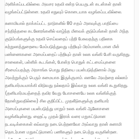
அளிக்கப்படவில்லை. அவசர உதவி என்ற பெயருடன் கடன்கள் தான்
வழங்கப்பட்டுள்ளன. உதவி எதுவும் கொடையாக வழங்கப்படவில்லை.
சுனாமியால் தாக்கப்பட்ட நாடுகளில் 80 சதம் அளவுக்கு பாதிப்பை
சந்தித்தலை கடலோரங்களில் வாழ்ந்த மீனவக் குடும்பங்கள் தான் அந்த
குடும்பங்களுக்கு உதவி செய்வதைப் பற்றி பேசுவதற்கு பதிலாக
சுற்றுலாத்துறையை மேம்படுத்துவது பற்றியும் பிரம்மாண்டமான மீன்
பண்ணைகளை அமைப்பதைப் பற்றியும் தான் உலக வங்கி பேசி வருகிறது.
சாலைகள், பள்ளிக் கூடங்கள், போன்ற பொதுக் கட்டமைப்புகளை
சீரமைப்பதற்கு அரசாங்க பொது நிதியை பயன்படுத்தினால் அது
அவற்றுக்கும் பெரும் சுமையாக இருக்குமாம். எனவே அவற்றை எல்லாம்
தனியார்மயமாக்கி விடுவது நல்லதாம் இவ்வாறு உலக வங்கி கூறுகிறது.
(தனியார்மயத்தைத் தவிர வேறு யோசனையே உலக வங்கிக்குத்
தோன்றுவதில்லை) சில குறிப்பிட்ட முதலீடுகளுக்கு தனியார்
அமைப்புகளை பயன்படுத்து மாறும் உலக வங்கி ஆலோசனை
வழங்கியுள்ளது. ஹைட்டி முதல் இராக் வரை மறுகட்டுமான
நடவடிக்கைகள் எவ்வாறு நடைபெற்றனவோ அவ்வாறு தான் சுனாமி
தொடர்பான மறுகட்டுமானப் பணிகளும் நடைபெற்று வருகின்றன.