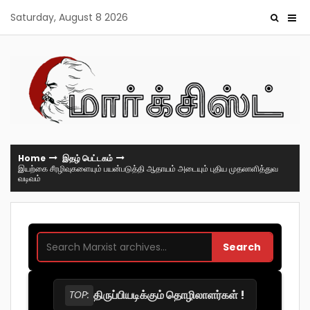
Skip
Saturday, August 8 2026
to
content
Home
இதழ் பெட்டகம்
இயற்கை சீரழிவுகளையும் பயன்படுத்தி ஆதாயம் அடையும் புதிய முதலாளித்துவ
வடிவம்
Search
திருப்பியடிக்கும் தொழிலாளர்கள் !
TOP: