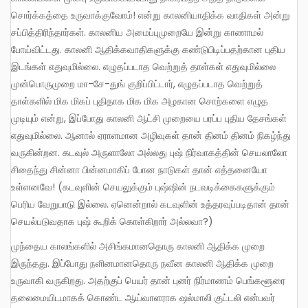
சொர்க்கத்தை உருவாக்குவோம்! என்று காலனியாதிக்க வாதிகள் அன்று
சப்பித்திரிந்தார்கள். காலனிய அமைப்புமுறையே இன்று காணாமல்
போய்விட்டது. காலனி ஆதிக்கவாதிகளுக்கு கண்டுபிடிப்பதற்கான புதிய
இடங்கள் எதுவுமில்லை. எழுதப்படாத வெற்றுத் தாள்கள் எதுவுமில்லை
முன்பொருமுறை மா-சே-துங் குறிப்பிட்டார், எழுதப்படாத வெற்றுத்
தாள்களில் மிக மிகப் புதிதாக மிக மிக அழகான சொற்களை எழுத
முடியும் என்று, இப்போது காலனி ஆட்சி முறையை பரப்ப புதிய தேசங்கள்
எதுவுமில்லை. ஆனால் ஏராளமான அழிவுகள் தான் தினம் தினம் நிகழ்ந்து
வருகின்றன. கடவுல் அருளாலோ அல்லது புஷ் நிர்வாகத்தின் செயலாலோ
சிதைந்து சின்னா பின்னமாகிப் போன நாடுகள் தான் எத்தனையோ
உள்ளனவே! (கடவுளின் செயலுக்கும் புஷ்ஷின் நடவடிக்கைகளுக்கும்
பெரிய வேறுபாடு இல்லை. ஏனென்றால் கடவுளின் உத்தரவுப்படிதான் தான்
செயல்படுவதாக புஷ் கூறிக் கொள்கிறார் அல்லவா?)
முந்தைய காலங்களில் அசிங்கமானதொரு காலனி ஆதிக்க முறை
இருந்தது. இப்போது நளினமானதொரு நவீன காலனி ஆதிக்க முறை
உருவாகி வருகிறது. அதற்குப் பெயர் தான் புனர் நிர்மாணம் பெங்களூரை
தலைமையிடமாகக் கொண்ட ஆய்வாளராக ஷல்மாலி குட்டலி என்பவர்