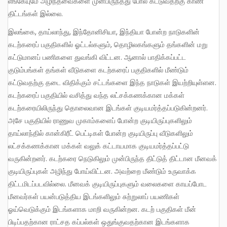
எங்கேயுமே அழிந்தவைகளை முன்பிருந்தது போல கட்டுவதற்கு காண
திட்டங்கள் இல்லை.
இலங்கை, தாய்லாந்து, இந்தோனிசியா, இந்தியா போன்ற நாடுகளின்
கடற்கரைப் பகுதிகளில் ஓட்டல்களும், தொழிலகங்களும் தங்களின் மறு
கட்டுமானப் பணிகளை துவங்கி விட்டன. ஆனால் பாதிக்கப்பட்ட
குடும்பங்கள் தங்கள் வீடுகளை கடற்கரைப் பகுதிகளில் மீண்டும்
கட்டுவதற்கு தடை விதிக்கும் சட்டங்களை இந்த நாடுகள் இயற்றியுள்ளன.
கடற்கரைப் பகுதியில் வசித்து வந்த லட்சக்கணக்கான மக்கள்
கடற்கரையிலிருந்து தொலைவான இடங்கள் குடியமர்த்தப்படுகின்றனர்.
அசே பகுதியில் ராணுவ முகாம்களைப் போன்ற குடியிருப்புகளிலும்
தாய்லாந்தில் கான்கிரீட் பெட்டிகள் போன்ற குடியிருப்பு வீடுகளிலும்
லட்சக்கணக்கான மக்கள் வலுக் கட்டாயமாக குடியமர்த்தப்பட்டு
வருகின்றனர். கடற்கரை நெடுகிலும் முன்பிருந்த திட்டுத் திட்டான மீனவக்
குடியிருப்புகள் அழிந்து போய்விட்டன. அவற்றை மீண்டும் உருவாக்க
திட்டமிடப்படவில்லை. மீனவக் குடியிருப்புகளும் வலைகளை காயப்போட
மீனவர்கள் பயன்படுத்திய இடங்களிலும் சுற்றுலாப் பயணிகள்
ஓய்வெடுக்கும் இடங்களாக மாறி வருகின்றன. கடற் பகுதிகள் மீன்
பிடிப்பதற்கான ராட்சத கப்பல்கள் ஒதுங்குவதற்கான இடங்களாக