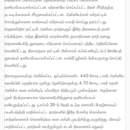
விநியோக அமைப்புகள் ஆகியவையும் அவசர அவசரமாக
தனியார்மயமாக்கப்பட்டன. ஏற்கனவே செய்யப்பட்ட நிலச் சீர்திருத்த
நடவடிக்கைகள் சீர்குலைக்கப்பட்டன. அன்னியர்கள் உள்நாட்டில்
சொத்துக்களை வாங்கவும் விற்கவும் வசதி செய்து தரப்பட்டது.
ஹொண்டூரா நாட்டின் அண்டைநாடுகளும் இதே நிலையைத் தான்
சந்தித்தன. அந்த இரண்டு மாதங்களில் குவாதிமாலா நாடு தனது
தொலைபேசித் துறையை விற்பனை செய்வதைப் பற்றிய அறிவிப்பினை
வெளியிட்டது. நிகாரகுவா நாட்டின் மின்சாரக் கம்பெனியும், பெட்ரோலியத்
துறையும் தனியார்மயமாக்கப்பட்டன. வால்ரீட்ஜர்னல் பின்வருமாறு செய்தி
வெளியிட்டது.
நிகாரகுவாவுக்கு அளிக்கப்பட ஒப்புக்கொண்ட 440 கோடி டாலர் அன்னிய
உதவியின் பகுதியாக மூன்று ஆண்டுகளுக்கு 4.70 கோடி டாலர் உதவி
அளிக்க உலக வங்கியும், சர்வதேச நிதியமும் முன்வந்தன. அதற்கான
முன் நிபந்தனையாக தொலைபேசித்துறை தனியார்மயம்
வலியுறுத்தப்பட்டது. டிசம்பர் 26-ந் தேதி நடந்த சுனாமிப் பேரழிவையும்
பயன்படுத்தி பாதிக்கப்பட்ட நாடுகளில் இதே போன்ற கொள்கை
மாற்றங்களைக் கொண்டுவர உலக வங்கி முயற்சித்து வருகிறது. மிகவும்
பாதிக்கப்பட்ட நாடுகள் எவற்றுக்கும் கடன் நிவாரணம் எதுவும்