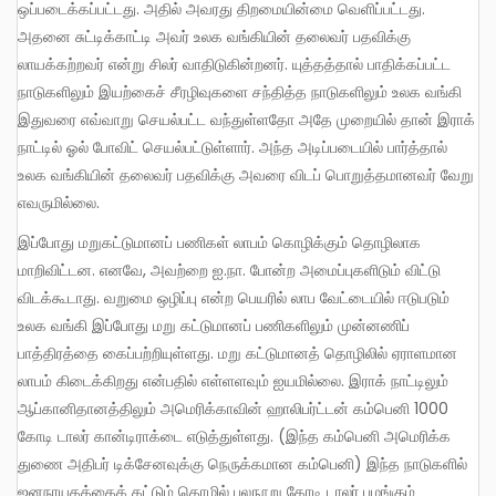
ஒப்படைக்கப்பட்டது. அதில் அவரது திறமையின்மை வெளிப்பட்டது.
அதனை சுட்டிக்காட்டி அவர் உலக வங்கியின் தலைவர் பதவிக்கு
லாயக்கற்றவர் என்று சிலர் வாதிடுகின்றனர். யுத்தத்தால் பாதிக்கப்பட்ட
நாடுகளிலும் இயற்கைச் சீரழிவுகளை சந்தித்த நாடுகளிலும் உலக வங்கி
இதுவரை எவ்வாறு செயல்பட்ட வந்துள்ளதோ அதே முறையில் தான் இராக்
நாட்டில் ஓல் போவிட் செயல்பட்டுள்ளார். அந்த அடிப்படையில் பார்த்தால்
உலக வங்கியின் தலைவர் பதவிக்கு அவரை விடப் பொறுத்தமானவர் வேறு
எவருமில்லை.
இப்போது மறுகட்டுமானப் பணிகள் லாபம் கொழிக்கும் தொழிலாக
மாறிவிட்டன. எனவே, அவற்றை ஐ.நா. போன்ற அமைப்புகளிடும் விட்டு
விடக்கூடாது. வறுமை ஒழிப்பு என்ற பெயரில் லாப வேட்டையில் ஈடுபடும்
உலக வங்கி இப்போது மறு கட்டுமானப் பணிகளிலும் முன்னணிப்
பாத்திரத்தை கைப்பற்றியுள்ளது. மறு கட்டுமானத் தொழிலில் ஏராளமான
லாபம் கிடைக்கிறது என்பதில் எள்ளளவும் ஐயமில்லை. இராக் நாட்டிலும்
ஆப்கானிதானத்திலும் அமெரிக்காவின் ஹாலிபர்ட்டன் கம்பெனி 1000
கோடி டாலர் கான்டிராக்டை எடுத்துள்ளது. (இந்த கம்பெனி அமெரிக்க
துணை அதிபர் டிக்சேனவுக்கு நெருக்கமான கம்பெனி) இந்த நாடுகளில்
ஜனநாயகத்தைக் கட்டும் தொழில் பலநூறு கோடி டாலர் புழங்கும்