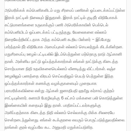
அமெரிக்கக் கம்பெனிகளிடம் மறு சீரமைப் பணிகள் ஒப்படைக்கப்பட்டுள்ள
இராக் நாட்டின் நிலையும் இதுதான். இராக் நாட்டில் குடிநீர் விநியோகக்
கட்டுமானங்களை உருவாக்கும் பணி அமெரிக்காவின் பெக்டெல்
கம்பெனியிடம் ஒப்படைக்கப் பட்டிருந்தது. வேலைகளை எல்லாம்
நிறைவேற்றிவிட்டதாக அந்த கம்பெனி கூறிய பின்னர் – இப்போது
பார்த்தால் நீர் விநியோக அமைப்புகள் எல்லாம் செயலற்றுக் கிடக்கின்றன.
மறுசீரமைப்பு ஊழல் பட்டியலில் இடம்பெற்றுள்ள மற்றொரு நாடு ஆப்கானி
தான். அன்னிய நாட்டு ஒப்பந்தக்காரர்கள் எங்கள் நாட்டுக்கு கிடைத்த
சொற்பமான நிதி உதவிகளையெல்லாம் வீணடித்து விட்டார்கள். லஞ்ச
ஊழலிலும் பணத்தை விரயம் செய்வதிலும் பெயற் பெற்றுள்ள இந்த
ஒப்பந்தக்காரர்கள் கணக்கு வழக்குகளையும் முறையாக
பராமரிக்கவில்லை என்று ஆப்கன் ஜனாதிபதி ஹமீது கர்சாய் குற்றம்
சாட்டியுள்ளார். சுனாமி பேரழிவுக்கு 6 லட்சம் மக்களை பலி கொடுத்துள்ள
இலங்கையின் கதையும் இது தான். பாதிகப்பட்டவர்களுக்கு
அளிப்பதற்காக கிடைத்த நிதி எல்லாம் செல்வாக்கு மிக்க சிலரையே
சென்றடைந்துள்ளது. எங்கள் கூக்குரலை எவரும் பொருட்படுத்துவதில்லை.
நாங்கள் குரல் எழுப்பவே கூட அனுமதி மறுக்கப்படுகிற.