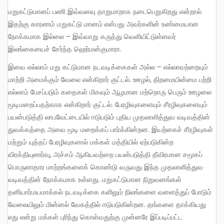
மறுகட்டுமானப் பணி இவ்வளவு தாறுமாறாக நடைபெறுகிறது என்றால்
இதற்கு காரணம் மறுகட்டு மானம் என்பது அவர்களின் உண்மையான
நோக்கமாக இல்லை – இவ்வாறு கருத்து வெளியிட்டுள்ளவர்
இலங்கையைச் சேர்ந்த ஹெர்மன்குமாரா.
இவை எல்லாம் மறு கட்டுமான நடவடிக்கைகள் அல்ல – எல்லாவற்றையும்
மாற்றி அமைக்கும் வேலை என்கிறார் குட்டல். ஊழல், திறமையின்மை பற்றி
எல்லாம் பேசப்படும் கதைகள் மிகவும் ஆழமான மற்றொரு பெரும் ஊழலை
மூடிமறைப்பதற்காக என்கிறார் குட்டல். பேரழிவுகளையும் சீரழிவுகளையும்
பயன்படுத்தி லாபவேட்டையில் ஈடுபடும் புதிய முதலாளித்துவ வடிவத்தின்
துவக்கத்தை அவை மூடி மறைக்கப் பார்க்கின்றன. இயற்கைச் சீரழிவுகள்
மற்றும் யுத்தப் பேரழிவுகளால் மக்கள் மத்தியில் ஏற்படுகின்ற
விரக்தியுணர்வு, அச்சம் ஆகியவற்றை பயன்படுத்தி தீவிரமான சமூகப்
பொருளாதார மாற்றங்களைக் கொண்டு வருவது இந்த முதலாளித்துவ
வடிவத்தின் நோக்கமாக உள்ளது. மறுகட்டுமான நிறுவனங்கள்
தனியார்மயமாக்கல் நடவடிக்கை களிலும் நிலங்களை வளைத்துப் போடும்
வேலையிலும் மின்னல் வேகத்தில் ஈடுபடுகின்றன. தங்களை தாக்கியது
எது என்று மக்கள் புரிந்து கொள்வதுற்கு முன்னரே இப்படிப்பட்ட