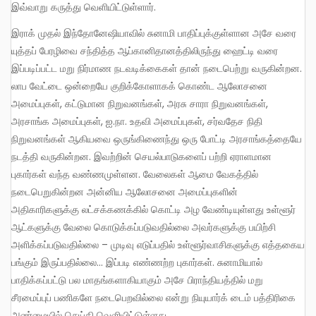
இவ்வாறு கருத்து வெளியிட்டுள்ளார்.
இராக் முதல் இந்தோனேஷியாவில் சுனாமி பாதிப்புக்குள்ளான அசே வரை
யுத்தப் பேரழிவை சந்தித்த ஆப்கானிதானத்திலிருந்து ஹைட்டி வரை
இப்படிப்பட்ட மறு நிர்மாண நடவடிக்கைகள் தான் நடைபெற்று வருகின்றன.
லாப வேட்டை ஒன்றையே குறிக்கோளாகக் கொண்ட ஆலோசனை
அமைப்புகள், கட்டுமான நிறுவனங்கள், அரசு சாரா நிறுவனங்கள்,
அரசாங்க அமைப்புகள், ஐ.நா. உதவி அமைப்புகள், சர்வதேச நிதி
நிறுவனங்கள் ஆகியவை ஒருங்கிணைந்து ஒரு போட்டி அரசாங்கத்தையே
நடத்தி வருகின்றன. இவற்றின் செயல்பாடுகளைப் பற்றி ஏராளமான
புகார்கள் வந்த வண்ணமுள்ளன. வேலைகள் ஆமை வேகத்தில்
நடைபெறுகின்றன அன்னிய ஆலோசனை அமைப்புகளின்
அதிகாரிகளுக்கு லட்சக்கணக்கில் கொட்டி அழ வேண்டியுள்ளது உள்ளூர்
ஆட்களுக்கு வேலை கொடுக்கப்படுவதில்லை அவர்களுக்கு பயிற்சி
அளிக்கப்படுவதில்லை – முடிவு எடுப்பதில் உள்ளூர்வாசிகளுக்கு எத்தகைய
பங்கும் இருப்பதில்லை… இப்படி எண்ணற்ற புகார்கள். சுனாமியால்
பாதிக்கப்பட்டு பல மாதங்களாகியாகும் அசே பிராந்தியத்தில் மறு
சீரமைப்புப் பணிகளே நடைபெறவில்லை என்று நியுயார்க் டைம் பத்திரிகை
அண்மையில் செய்தி வெளியிட்டுள்ளது.