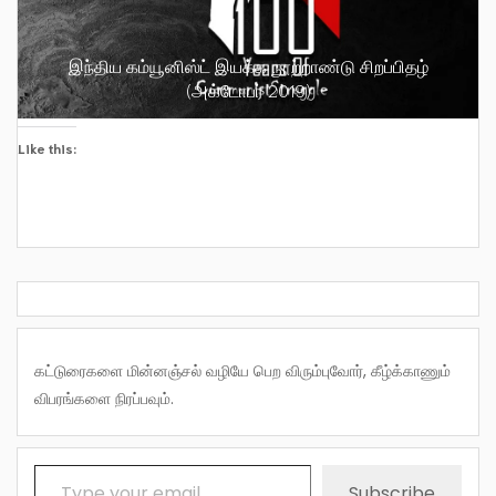
இந்திய கம்யூனிஸ்ட் இயக்க நூற்றாண்டு சிறப்பிதழ்
(அக்டோபர் 2019)
Like this:
கட்டுரைகளை மின்னஞ்சல் வழியே பெற விரும்புவோர், கீழ்க்காணும்
விபரங்களை நிரப்பவும்.
Type your email…
Subscribe