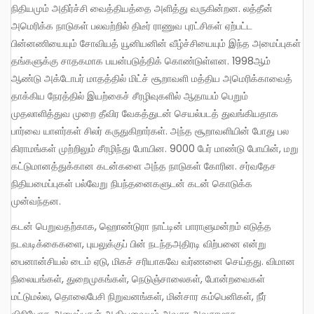
நிதியமும் அதிர்ச்சி வைத்தியத்தை அளித்து வருகின்றன. லத்தீன்
அமெரிக்க நாடுகள் பலவற்றில் திடீர் ராணுவ புரட்சிகள் ஏற்பட்ட
பின்னணியையும் சோவியத் யூனியனின் வீழ்ச்சியையும் இந்த அமைப்புகள்
தங்களுக்கு சாதகமாக பயன்படுத்திக் கொண்டுள்ளன. 1998ஆம்
ஆண்டு அக்டோபர் மாதத்தில் மிட்ச் சூறாவளி மத்திய அமெரிக்காவைத்
தாக்கிய நேரத்தில் இயற்கைச் சீரழிவுகளில் ஆதாயம் பெறும்
முதலாளித்துவ முறை தீவிர வேகத்துடன் செயல்படத் துவங்கியதாக
பார்வை யாளர்கள் சிலர் கருதுகிறார்கள். அந்த சூறாவளியின் போது பல
கிராமங்கள் முற்றிலும் சீரழிந்து போயின. 9000 பேர் மாண்டு போயின், மறு
கட்டுமானத்துக்கான கடன்களை அந்த நாடுகள் கோரின. சர்வதேச
நிதியமைப்புகள் பல்வேறு நிபந்தனைகளுடன் கடன் கொடுக்க
முன்வந்தன.
கடன் பெறுவதற்காக, ஹொண்டுரா நாட்டின் பாராளுமன்றம் எடுத்த
நடவடிக்கைகளை, புயலுக்குப் பின் நடந்தஅதிரடி விற்பனை என்று
பைனான்சியல் டைம் ஏடு, மிகச் சரியாகவே வர்ணனை செய்தது. விமான
நிலையங்கள், துறைமுகங்கள், நெடுஞ்சாலைகள், போன்றவைகள்
மட்டுமல்ல, தொலைபேசி நிறுவனங்கள், மின்சார கம்பெனிகள், நீர்