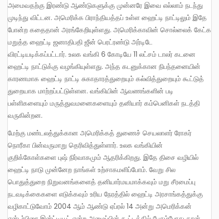
அமைவதற்கு இரண்டு ஆண்டுகளுக்கு முன்னரே இவை எல்லாம் நடந்து
முடிந்து விட்டன. அமெரிக்க பிராந்தியத்தப் உள்ள ஹைட்டி நாட்டிலும் இதே
போன்ற கதைதான் அரங்கேறியுள்ளது. அமெரிக்காவின் சொல்லைக் கேட்க
மறுத்த ஹைட்டி ஜனாதிபதி ஜீன் பெரட்ரண்டு அர்டிடே
விரட்டியடிக்கப்பட்டார். உலக வங்கி 6 கோடியே 11 லட்சம் டாலர் கடனை
ஹைட்டி நாட்டுக்கு வழங்கியுள்ளது. அந்த கடனுக்கான நிபந்தனையின்
காரணமாக ஹைட்டி நாட்டி சுகாதாரத்துறையும் கல்வித்துறையும் கூட்டுத்
துறையாக மாற்றப்பட்டுள்ளன. வங்கியின் ஆவணங்களின் படி
பள்ளிகளையும் மருத்துவமனைகளையும் தனியார் கம்பெனிகள் நடத்தி
வருகின்றன.
மேற்கு மண்டலத்துக்கான அமெரிக்கத் துணைச் செயலாளர் ரோகர்
நொரீகா பின்வருமாறு தெரிவித்துள்ளார். உலக வங்கியின்
குறிக்கோள்களை புஷ் நிர்வாகமும் ஆதரிக்கிறது. இதே திசை வழியில்
ஹைட்டி நாடு முன்னேற நாங்கள் உற்சாகமளிப்போம். வேறு சில
பொதுத்துறை நிறுவனங்களைத் தனியார்மயமாக்கவும் மறு சீரமைப்பு
நடவடிக்கைகளை எடுக்கவும் உரிய நேரத்தில் ஹைட்டி அரசாங்கத்துக்கு
வழிகாட்டுவோம் 2004 ஆம் ஆண்டு ஏப்ரல் 14 அன்று அமெரிக்கன்
என்டர்பிரை இன்ட்டியூட் என்ற அமைப்பின் கூட்டத்தில் பேசும்போது தான்