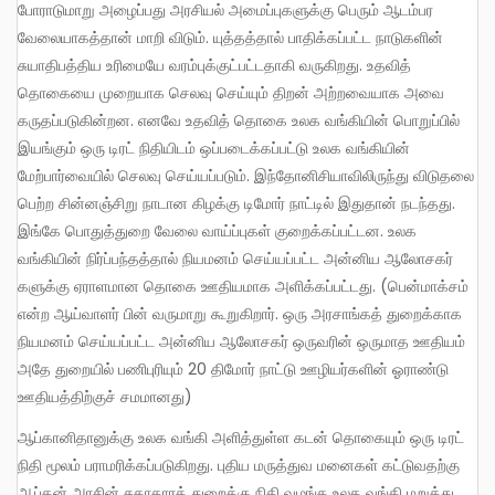
போராடுமாறு அழைப்பது அரசியல் அமைப்புகளுக்கு பெரும் ஆடம்பர
வேலையாகத்தான் மாறி விடும். யுத்தத்தால் பாதிக்கப்பட்ட நாடுகளின்
சுயாதிபத்திய உரிமையே வரம்புக்குட்பட்டதாகி வருகிறது. உதவித்
தொகையை முறையாக செலவு செய்யும் திறன் அற்றவையாக அவை
கருதப்படுகின்றன. எனவே உதவித் தொகை உலக வங்கியின் பொறுப்பில்
இயங்கும் ஒரு டிரட் நிதியிடம் ஒப்படைக்கப்பட்டு உலக வங்கியின்
மேற்பார்வையில் செலவு செய்யப்படும். இந்தோனிசியாவிலிருந்து விடுதலை
பெற்ற சின்னஞ்சிறு நாடான கிழக்கு டிமோர் நாட்டில் இதுதான் நடந்தது.
இங்கே பொதுத்துறை வேலை வாய்ப்புகள் குறைக்கப்பட்டன. உலக
வங்கியின் நிர்ப்பந்தத்தால் நியமனம் செய்யப்பட்ட அன்னிய ஆலோசகர்
களுக்கு ஏராளமான தொகை ஊதியமாக அளிக்கப்பட்டது. (பென்மாக்சம்
என்ற ஆய்வாளர் பின் வருமாறு கூறுகிறார். ஒரு அரசாங்கத் துறைக்காக
நியமனம் செய்யப்பட்ட அன்னிய ஆலோசகர் ஒருவரின் ஒருமாத ஊதியம்
அதே துறையில் பணிபுரியும் 20 திமோர் நாட்டு ஊழியர்களின் ஓராண்டு
ஊதியத்திற்குச் சமமானது)
ஆப்கானிதானுக்கு உலக வங்கி அளித்துள்ள கடன் தொகையும் ஒரு டிரட்
நிதி மூலம் பராமரிக்கப்படுகிறது. புதிய மருத்துவ மனைகள் கட்டுவதற்கு
ஆப்கன் அரசின் சுகாதாரத் துறைக்கு நிதி வழங்க உலக வங்கி மறுத்து