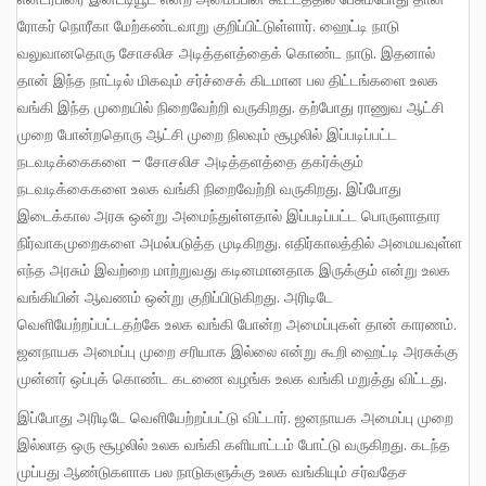
ரோகர் நொரீகா மேற்கண்டவாறு குறிப்பிட்டுள்ளார். ஹைட்டி நாடு
வலுவானதொரு சோசலிச அடித்தளத்தைக் கொண்ட நாடு. இதனால்
தான் இந்த நாட்டில் மிகவும் சர்ச்சைக் கிடமான பல திட்டங்களை உலக
வங்கி இந்த முறையில் நிறைவேற்றி வருகிறது. தற்போது ராணுவ ஆட்சி
முறை போன்றதொரு ஆட்சி முறை நிலவும் சூழலில் இப்படிப்பட்ட
நடவடிக்கைகளை – சோசலிச அடித்தளத்தை தகர்க்கும்
நடவடிக்கைகளை உலக வங்கி நிறைவேற்றி வருகிறது. இப்போது
இடைக்கால அரசு ஒன்று அமைந்துள்ளதால் இப்படிப்பட்ட பொருளாதார
நிர்வாகமுறைகளை அமல்படுத்த முடிகிறது. எதிர்காலத்தில் அமையவுள்ள
எந்த அரசும் இவற்றை மாற்றுவது கடினமானதாக இருக்கும் என்று உலக
வங்கியின் ஆவணம் ஒன்று குறிப்பிடுகிறது. அரிடிடே
வெளியேற்றப்பட்டதற்கே உலக வங்கி போன்ற அமைப்புகள் தான் காரணம்.
ஜனநாயக அமைப்பு முறை சரியாக இல்லை என்று கூறி ஹைட்டி அரசுக்கு
முன்னர் ஒப்புக் கொண்ட கடணை வழங்க உலக வங்கி மறுத்து விட்டது.
இப்போது அரிடிடே வெளியேற்றப்பட்டு விட்டார். ஜனநாயக அமைப்பு முறை
இல்லாத ஒரு சூழலில் உலக வங்கி களியாட்டம் போட்டு வருகிறது. கடந்த
முப்பது ஆண்டுகளாக பல நாடுகளுக்கு உலக வங்கியும் சர்வதேச