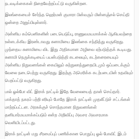
நடவடிக்கைகள் நிறைவேற்றப்பட்டு வருகின்றன.
இலங்கையைச் சேர்ந்த ஹெர்மன் குமாரா பின்வரும் மின்னஞ்சல் செய்தி
ஒன்றை அனுப்பியுள்ளார்.
அன்னிய கம்பெனிகளின் படையெடுப்பு, ராணுவமயமாக்கல் ஆகியவற்றை
உள்ளடக்கிய இரண்டாவது சுனாமியை இலங்கை சந்தித்து வருகிறது.
முந்தைய சுனாமியை விட இது அதிகமான அழிவை ஏற்படுத்தக் கூடியது.
சுனாமி நெருக்கடியைப் பயன்படுத்தி கடலையும், கடற்கரையையும்
அன்னிய நிறுவனங்கள் கையிலும் சுற்றுலாத்துறையிடமும் ஒப்படைக்கும்
வேலை நடைபெற்று வருகிறது. இதற்கு அமெரிக்க கடற்படையின் உதவியும்
பெறப்பட்டு வருகிறது.
பால் ஓல்போ விட் இராக் நாட்டில் இதே வேலையைத் தான் செய்தார்.
பாக்தாத் நகரம் பற்றி எரியும் போதே இராக் நாட்டின் முதலீட்டுச் சட்டங்கள்
மாற்றப்பட்டன. அரசுக்குச் சொந்தமான நிறுவனங்கள்
தனியார்மயமாக்கப்படும் என்ற அறிவிப்பு அவசர அவசரமாக
வெளியிடப்பட்டது.
இராக் நாட்டின் மறு சீரமைப்புப் பணிக்கான பொறுப்பு ஓல் போவிட் இடம்