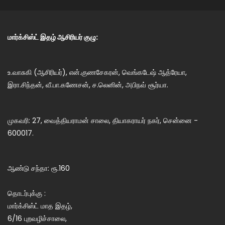
மார்க்சிஸ்ட் இதழ் ஆசிரியர் குழு:
உ.வாசுகி (ஆசிரியர்), என்.குணசேகரன், வெங்கடேஷ் ஆத்ரேயா,
இரா.சிந்தன், வீ.பா.கணேசன், ச.லெனின், அபிநவ் சூர்யா.
முகவரி: 27, வைத்தியராமன் சாலை, தியாகராயர் நகர், சென்னை -
600017.
ஆண்டு சந்தா: ரூ.160
தொடர்புக்கு :
மார்க்சிஸ்ட் மாத இதழ்,
6/16 புறவழிச்சாலை,