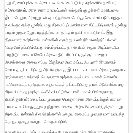
மறு சீரமைப்புக்காக அடையாளங் காணப்படும் குழுக்களில் தனியார்
கம்பெனிகள், அரசு சாரா அமைப்புகள் வல்லுநர் குழுக்கள் ஆகியவை
இடம் பெறும். அவற்றுடன் ஒப்பந்தங்கள் செய்து கொள்ளப்படும். யுத்தம்
துவங்குவதற்கு முன்பே மறு சீரமைப்புப் பணிகளை திட்டமிடுவதால் மூன்று
மாதம் முதல் ஆறுமாதத்திற்கான தாமதம் தவிர்க்கப்படுமாம். இது
திருவாளர் கார்லோஸ் பாஸ்கலின் கருத்து. புனர் நிர்மானத்திட்டங்கள்
நிறைவேற்றப்படும்போது சம்பந்தப்பட்ட நாடுகளின் சமூக அடிப்படையே
மாற்றிடும் வகையிலேயே அவை திட்டமிடப்பட்டிருக்கும். பழைய
தேசங்களை அவை எப்படி இருந்தனவோ அப்படியே புனர் நிர்மாணம்
செய்யத் திட்டமிடுவது அவர்களுக்கு இடப்பட்ட கட்டளை அல்ல. ஜனநாயக
நாடுகளை;ம சந்தைப் பொருளாதாரத்தை அடிப்படை யாகக் கொண்ட
நாடுகளையும் புதிததாக உருவாக்கத் திட்டமிடுவது தான் அமெரிக்க மறு
சீரமைப்புக்குழுவுக்கு அளிக்கப்பட்டுள்ள பணி. பாகல் பின்வருமாறு
விளக்குகிறார்: செயல்பட முடியாத பொருளாதார அமைப்புக்குக் காரண
மாகவுள்ள பொதுத்துறை நிறுவனங்களை விற்க வேண்டியிருக்கும்! மறு
சீரமைப்பு என்றால் சில நேரங்களில் பழைய அமைப்பு முறைகளை உடைத்து
நொறுக்குவது என்றும் பொருள்படும்!.
காலனிகளை முன்பு உருவாக்கியபோது நாகரிமற்ற அந்த நாடுகளில்