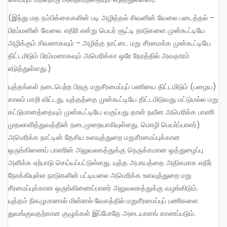
(இந்து மத நம்பிக்கைகளின் படி அழித்தல் சிவனின் வேலை படைத்தல் –
பிரம்மனின் வேலை. எதிரி என்று பெயர் சூட்டி நாடுகளை முன்கூட்டியே
அழிக்கும் சிவனாகவும் – அழித்த நாட்டை மறு சீரமைக்க முன்கூட்டியே
திட்டமிடும் பிரம்மனாகவும் அமெரிக்கா ஒரே நேரத்தில் அவதாரம்
எடுத்துள்ளது.)
யுத்தங்கள் நடைபெற்ற பிறகு மறுசீரமைப்புப் பணியை திட்டமிடும் (பழைய)
காலம் மாறி விட்டது. யுத்தத்தை முன்கூட்டியே திட்டமிடுவது மட்டுமல்ல மறு
கட்டுமானத்தையும் முன்கூட்டியே வகுப்பது தான் நவீன அமெரிக்க பாணி
முதலாளித்துவத்தின் நடைமுறையாகியுள்ளது. மொழி பெயர்ப்பாளர்)
அமெரிக்க நாட்டின் தேசிய உளவுத்துறை மறுசீரமைப்புக்கான
ஒருங்கிணைப் பாளரின் அலுவலகத்துக்கு நெருக்கமான ஒத்துழைப்பு
அளிக்க ஏற்பாடு செய்யப்பட்டுள்ளது. யுத்த அபாயத்தை அதிகமாக எதிர்
நோக்கியுள்ள நாடுகளின் பட்டியலை அமெரிக்க உளவுத்துறை மறு
சீரமைப்புக்கான ஒருங்கிணைப்பாளர் அலுவலகத்துக்கு வழங்கிடும்.
யுத்தம் நிகழுமானால் மின்னல் வேகத்தில் மறுசீரமைப்புப் பணிகளை
துவங்குவதற்கான குழுக்கள் இப்போதே அடையாளங் காணப்படும்.