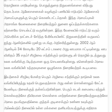
தொழிலாக மாறியுள்ளது. பொதுத்துறை நிறுவனங்களை விற்பது
தொடர்பாக ஆலோசனைகள் வழங்கும் பணியில் ஈடுபடும் ஆலோசகர்
அமைப்புகளுக்கு பெரும் கொண்டாட்டம்தான். இந்த அமைப்புகள்
அரசாங்க வேலைகளை நிறைவேற்றும் துணை ஒப்பந்தக்காரர்களாக
ஏற்கனவே செயல்பட்டு வருகின்றன. இந்த வேலையில் ஈடுபட்டு வரும்
அமெரிக்க நாட்டைச் சேர்ந்த பேரிங்பாயிண்ட் நிறுவனத்தின் வருவாய்
ஐந்து ஆண்டுகளில் மூன்று மடங்கு அதிகரித்துள்ளது. 2002 ஆம்
ஆண்டில் 34 கோடியே 20 லட்சம் டாலரை அது லாபமாக ஈட்டியுள்ளது. லாப
விகிதம் 35 சதம்! சீரழிவை சந்திக்கும் நாடுகளுடன் தொழில் நடத்துவது
உலக வங்கிக்கு பிடித்தமான ஒரு செயலாகியுள்ளது. ஏனென்றால் அவை
உலக வங்கியின் உத்தரவுகளை ஒழுங்காக நிறைவேற்றக் கூடியவை.
இயற்கைச் சீரழிவு போன்ற பெரும் அழிவை சந்திக்கும் நாடுகள் உலக
வங்கியிலிருந்து உதவி பெறுவதற்காக அது என்ன சொன்னாலும் கேட்க
வேண்டிய நிலைக்குத் தள்ளப்படுகின்றன. பெரும் கடன் சுமையை ஏற்றுக்
கொள்வதற்கோ தீவிரமான கொள்கை மாற்றங்களை நிறைவேற்றுவதற்கோ
அவை தயங்குவதில்லை. குந்தக் குடிசைக்கும் உண்ண உவுக்கும்
அல்லல்படும் நிலையில் உள்ள மக்களை தனியார்மயத்துக்கு எதிராக