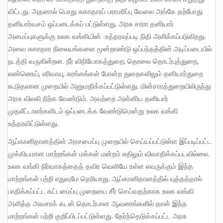
விட்டது. அதனால் பொது சுகாதாரப் பராமரிப்பு வேலை அங்கே தற்போது
தனியார்வசம் ஒப்படைக்கப் பட்டுள்ளது. அரசு சாரா தனியார்
அமைப்புகளுக்கு உலக வங்கியின் உத்தரவுப்படி நிதி அளிக்கப்படுகிறது.
அவை சுகாதார நிலையங்களை மூன்றாண்டு ஒப்பந்தத்தின் அடிப்படையில்
நடத்தி வருகின்றன. நீர் விநியோகத்துறை, தொலை தொடர்புத்துறை,
எண்ணெய், எரிவாயு, சுரங்கங்கள் போன்ற துறைகளிலும் தனியார்துறை
கூடுதலான முறையில் அனுமதிக்கப்பட்டுள்ளது. மின்சாரத்துறையிலிருந்து
அரசு விலகி நிற்க வேண்டும். அவற்றை அன்னிய தனியார்
முதலீட்டாளர்களிடம் ஒப்படைக்க வேண்டுமென்று உலக வங்கி
உத்தரவிட்டுள்ளது.
ஆப்கானிதானத்தின் அரசமைப்பு முறையில் செய்யப்பட்டுள்ள இப்படிப்பட்ட
முக்கியமான மாற்றங்கள் மக்கள் மன்றம் எதிலும் விவாதிக்கப்படவில்லை.
உலக வங்கி நிர்வாகத்தைத் தவிர வெளியே உள்ள எவருக்கும் இந்த
மாற்றங்கள் பற்றி எதுவுமே தெரியாது. ஆப்கானிதானத்தில் யுத்தத்தால்
பாதிக்கப்பட்ட கட்டமைப்பு முறையை சீர் செய்வதற்காக உலக வங்கி
அளித்த அவசரக் கடன் தொடர்பான ஆவணங்களில் தான் இந்த
மாற்றங்கள் பற்றி குறிப்பிடப்பட்டுள்ளது. தேர்ந்தெடுக்கப்பட்ட அரசு