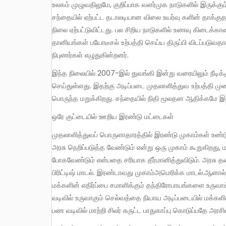
உலகம் முழுவதிலுமே, குறிப்பாக வளர்முக நாடுகளில் இருக்கும் மிகப்பெருவாரியான மக்கள் உலகளாவிய உணவு மற்றும் எரிபொருள்
சந்தையில் ஏற்பட்ட தடாலடியான விலை உயர்வு களின் தாக்கு
நிலை ஏற்பட்டுவிட்டது. பல சிறிய நாடுகளில் உணவு கிடைக்க
தானியங்கள் பயோடீசல் உற்பத்தி செய்ய திருப்பி விடப்பட
நிபுணர்கள் எழுதுகின்றனர்.
இந்த நிலையில் 2007-இல் துவங்கி இன்று வரையிலும் நீடிக்கும் நிதி மூலதன நெருக்கடி, இந்த துயரத்தை மேலும் தீவிரமடையச்
செய்துள்ளது. இதற்கு அடிப்படை முதலாளித்துவ உற்பத்தி மு
பொருந்த மறுக்கிறது. சந்தையில் நிதி மூலதன ஆதிக்கமே இந
ஒரே குட்டையில் ஊறிய இரண்டு மட்டைகள்
முதலாளித்துவப் பொருளாதாரத்தில் இரண்டு முகாம்கள் உண்டு. ஒன்று சந்தையை அரசு கண்காணித்து, மூலதனத்தின் பாய்ச்சலை
அரசு நெறிப்படுத்த வேண்டும் என்று ஒரு முகாம் கூறுகிறது,
போகவேண்டும் என்பதை சரியாக தீர்மானித்துவிடும். அரசு 
பிரிட்டிஷ் மாடல். இரண்டாவது முகாம்அமெரிக்க மாடல்.ஆனா
மக்களின் எதிர்ப்பை சமாளிக்கும் தந்திரோபாயங்களை உருவா
வடிவில் உருவாகும் செல்வத்தை நியாய அடிப்படையில் மக்கள
பண வடிவில் மாற்றி சிலர் சுருட்ட பாதுகாப்பு கொடுப்பதே அ