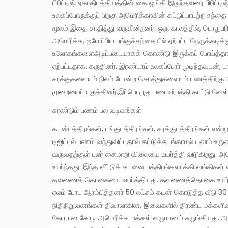
பிரிட்டிஷ் ஏகாதிபத்தியத்தின் கை ஓங்கி இருந்தவரை பிரிட்டிஷ் மாடலை உலகளவில் திணிக்கும் முயற்சி இருந்தது. இரண்டாம்
உலகப்போருக்குப் பிறகு அமெரிக்காவின் கட்டுப்பாடற்ற சந்த
மூலம் இதை சாதித்து வருகின்றனர். ஒரு காலத்தில், பொதுபர
அமெரிக்க, ஐரோப்பிய பங்குச்சந்தையில் ஏற்பட்ட நெருக்கடிக்க
உலோகங்களைஅடிப்படையாகக் கொண்டு இருக்கப் போய்த்தான் 
ஏற்பட்டதாக. கருதினர், இரண்டாம் உலகப்போர் முடிந்தவுடன
சரக்குகளையும் நிலம் போன்ற சொத்துகளையும் பணத்திற்க
முறையைப் புகுத்தினர்.இப்பொழுது பண உற்பத்தி காட்டு வெ
சுரண்டும் பணம் பல வடிவங்கள்
கடன்பத்திரங்கள், பங்குபத்திரங்கள், சரக்குபத்திரங்கள் என்று பணம் பல அவதாரங்களை எடுப்பதாலும், தாள் பணப்புழக்கம் குறைந்து
டிஜிட்டல் பணம் வந்துவிட்டதால் கட்டுக்கடங்காமல் பணம் உரு
வருவதற்குள் பலர் கைமாறி விலையை உயர்த்தி விடுகிறது. அ
உயர்ந்தது. இந்த வீட்டுக் கடனை பத்திரங்களாக்கி வங்கிகள்
தவணைத் தொகையை உயர்த்தியது. தவணைத்தொகை உயர்ந்ததால
ஏலம் போட ஆரம்பித்தனர் 50 லட்சம் கடன் கொடுத்த வீடு 30
நிதிநிறுவனங்கள் திவாலாகின, இவைகளில் திரண்ட மக்களின்
கோடான கோடி அமெரிக்க மக்கள் வருமானம் சுருங்கியது. அ