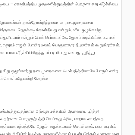
 இத்தகைய நெருக்கடி தோன்றியது என்றும், உரிய ஒழுங்காற்று
விடலாம் என்றும் பென் பெர்னான்கே, ஜோசப் ஸ்டிக்லிட்ஸ், சைமன்
ொ, ரகுராம் ராஜன் போன்ற உலகப் பொருளாதார நிபுணர்கள் கூறுகிறார்கள்.
ன வீழ்ச்சியிலிருந்து எப்படி மீட்பது என்பது குறித்து
றிக்கொள்வதேயன்றி வேறல்ல.
தற்கான பொருளுற்பத்தி செய்வது அல்ல; மாறாக லாபத்தை
தற்கான உற்பத்தியே ஆகும். சுருக்கமாகச் சொன்னால், பண வடிவில்
வ உற்பத்தியின் இலக்கு. முதலாளித்துவம் பயன்படுத்தும் மூலதனமான