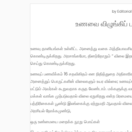
by
Editorial
உணவை விழுங்கிப் 
உணவு தானியங்கள் உள்ளிட்ட அனைத்து வகை அத்தியாவசிய பொருட்களின் விலை உயர்வு காரணமாக நாடே தத்தளித்துக்
கொண்டிருக்கிறது. அரசாங்கமோ, தினந்தோறும் “ விலை இறங்க
செய்து கொண்டிருக்கிறது.
உணவுப் பணவீக்கம் 16 சதவிகிதம் என நிதித்துறை அதிகாரிகள் கூறுகின்றனர். “உணவுப் பணவீக்கம்” என்ற வார்த்தையே
அனைத்துப் பொருட்களின் விலைகளும் உயர வில்லை; உணவுப்பொ
மட்டும் அவர்கள் கூறுவதாக கருத வேண்டாம். மக்களுக்கு வ
மக்கள் வாங்க முற்படுவதால் விலை ஏறுகிறது என்ற பிரமையை உ
பத்திரிகைகள் பூண்டு இலங்கைக்கு ஏற்றுமதி ஆவதால் விலை ஏற
அரசியல் நோக்கமுண்டு,
ஒரு உண்மையை மறைக்க நூறு பொய்கள்