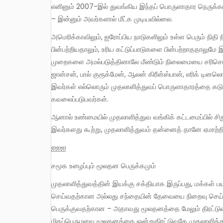
எனினும் 2007-இல் துவங்கிய இந்தப் பொருளாதார நெருக்கடியை – ஏகாதிபத்திய முதலாளித்துவத்தின் பொருளா தார வீழ்ச்சியை
– இன்னும் அவர்களால் மீட்க முடியவில்லை.
அமெரிக்காவிலும், ஐரோப்பிய நாடுகளிலும் உள்ள பெரும் நிதி நிறுவனங்கள் தான்தோன்றித்தனமான நடைமுறைகளை
பின்பற்றியதாலும், உரிய கட்டுப்பாடுகளை பின்பற்றாததாலுமே
முறைகளை அமல்படுத்தினாலே மீண்டும் நிலைமையை சரிசெய்து
ஜான்சன், பால் குரூக்மேன், ஆலன் கிரீன்ஸ்பான், எரிக் டினல
இவர்கள் எல்லொரும் முதலாளித்துவப் பொருளாதாரத்தை கடுமையா
கவலைப்படுபவர்கள்.
ஆனால் உண்மையில் முதலாளித்துவ வங்கிக் கட்டமைப்பில் சிறு சிறு ஒழுங்காற்று நடைமுறைகளை அமல்படுத்தினாலே போதும் என்ற
இவர்களது கூற்று, முதலாளித்துவம் தன்னைத் தானே ஏமாற்
ஐஐஐ
சமூக உழைப்பும் மூலதன பெருக்கமும்
முதலாளித்துவத்தின் இயக்கு சக்தியாக இருப்பது, மக்கள் பயன்படுத்துவதற்கான அல்லது மக்களின் தேவையை பூர்த்தி
செய்வதற்கான அல்லது சந்தையின் தேவையை நிறைவு செய்வ
பெருக்குவதற்கான – அதாவது மூலதனத்தை மேலும் திரட்டுவ
மிகப்பெருமளவு மூலதனத்தை ஒன்றுதிரட்டுவதே முதலாளித்து