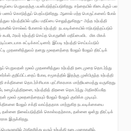
ைப்பை பெறுவதற்கு பயன்படுத்தப்படுகிறது. சந்தையில் கிடைக்கும் பல
் பணம் கொடுத்துப் பெறப்படுகிறது. ஆனால் மற்ற பொருட்களைப் போல்
துவ உற்பத்தியில் புதிய மதிப்பை செலுத்துகிறது- அந்த உற்பத்தி
களில் சொல்லப் போனால் உற்பத்தி நடவடிக்கையில் ஈடுபடுத்தப்படும்
 கூலி, அவர் உற்பத்தி செய்த பொருளின் மதிப்பைவிட மிக மிகக்
ப்படையாக சுட்டிக்காட்டினார். இப்படி உற்பத்தி செய்யப்படும்
்டி முதலாளித்துவம் தனது மூலதனத்தை மேலும் மேலும் திரட்டிக்
க்ஸ் குறிப்பிட்டதைப் போல, சமூகத்தில் இதற்கு முன்பிருந்த உற்பத்தி
ி சக்திகளை தொடர்ச்சியாக புரட்சிகரமாக மாற்றியமைத்து வருகிறது.
 உழைப்புத்திறனை, உற்பத்தித் திறனை தொடர்ந்து அதிகரிப்பதே
ன் மூலம் மூலதனத்தையும் மேலும் மேலும் குவிக்க முடியும்.
ி சக்திகளை மேலும் சக்தி வாய்ந்ததாக மாற்றுகிற நடவடிக்கையை
், தன்னை நிலைப்படுத்திக் கொள்வதற்காக, தன்னை ஒன்று திரட்டிக்
ராக இருக்கிறது.