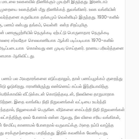
ை முறையை உலகத்தின் மீது திணிக்கத் துவங்கினர். உலக வங்கியின்
ிவர்த்தனை கருவியாக தங்கமும் வெள்ளியும் இருந்தது. 1930-களில்
ு, பணம் என்பது தங்கம், வெள்ளி என்ற சிறப்புமிகு
பணசூழற்சியில் நெருக்கடி ஏற்பட்டு பொருளாதார நெருக்கடி
், டாலரை சர்வதேச செலவாணியாக ஆக்கி படிப்படியாக 1970-களில்
ு அடிப்படையாக கொள்வது என முடிவு செய்தனர். நாணய பரிவர்த்தனை
ள்ளமாக ஆகிவிட்டது.
ண்டு ஓடுகிறது. ஈரானிலிருந்து எண்ணெய் கப்பல் இந்தியாவிற்கு
மெரிக்காவில் வீட்டுக்கடன் கொடுத்தவுடன், நிலவிலை தாறுமாறாக
 விற்றன. இதை வாங்கிய நிதி நிறுவனங்கள் வட்டியை உயர்த்தி
், நிலுவைகள் பெருகின. வீடுகளை கைப்பற்றி நிதி நிறுவனங்கள்
 லட்சத்திற்கு ஏலம் போனால் என்ன ஆவது, நில விலை சரிய வங்கிகள்,
 சேமிப்பு காணாமல் போனதால் வருவாய்க்கு அதை நம்பி வாழ்ந்த
து சரக்குசந்தையை பாதித்தது. இதில் கவனிக்க வேண்டியது,