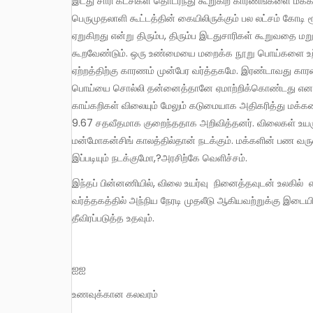
இடது சாரி கட்சிகள் தொடர்ந்து கூறுகிற காரணங்களை மக்கள் நம்பக் கூடாது என்ற நோக்கமே இதற்கு அடிப்படை. நமது நாட்டு
பெருமுதலாளி கூட்டத்தின் கையிலிருக்கும் பல லட்சம் கோடி
ஏறுகிறது என்று திரும்ப, திரும்ப இடதுசாரிகள் கூறுவதை மற
கூறவேண்டும். ஒரு உண்மையை மறைக்க நூறு பொய்களை உற்ப
ஏற்றத்திற்கு காரணம் முன்பேர வர்த்தகமே. இரண்டாவது கார
பொய்யை சொல்லி தன்னைத்தானே ஏமாற்றிக்கொண்டது எனல
காய்கறிகள் விலையும் மேலும் கடுமையாக அதிகரித்து மக்கள
9.67 சதவீதமாக குறைந்ததாக அறிவித்தனர். விலைகள் உயரும்
மன்மோகன்சிங் காலத்தில்தான் நடக்கும். மக்களின் பண வரு
இப்படியும் நடக்குமோ,?அரசிற்கே வெளிச்சம்.
இந்தப் பின்னணியில், விலை உயர்வு நினைத்தவுடன் உலகில் எங்கு வேண்டுமானாலும் உரு மாறி பாயும் நிதி மூலதனம் – சில்லரை
வர்த்தகத்தில் அந்நிய நேரடி முதலீடு ஆகியவற்றுக்கு இடைய
தீவிரப்படுத்த உதவும்.
ஐஐ
உணவுக்கான கலவரம்