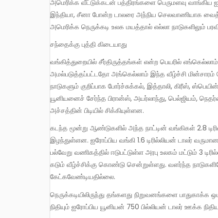
அமெரிக்க வீட்டுக்கடன் பத்திரங்களை பெருமளவு வாங்கிய ஐர
இந்தியா, சீனா போன்ற டாலரை அந்நிய செலவாணியாக வைத்திர
அமெரிக்க நெருக்கடி உலக மயத்தால் எல்லா நாடுகளிலும் பரவ
சந்தைக்கு புத்தி கிடையாது
வங்கித்துறையில் சீர்திருத்தங்கள் என்ற பெயரில் எங்கெல்லாம் தாராளமயக் கொள்கைகள் வங்கித்துறையில் தீவிரமாக
அமல்படுத்தப்பட்டதோ அங்கெல்லாம் இந்த வீழ்ச்சி மின்சாரம் ப
நாடுகளும் குறிப்பாக போர்ச்சுக்கல், இத்தாலி, கிரீஸ், ஸ்பெய
யூனியனைச் சேர்ந்த பிரான்ஸ், அயர்லாந்து, பெல்ஜியம், நெதர்ல
அச்சத்தின் பிடியில் சிக்கியுள்ளன.
கடந்த மூன்று ஆண்டுகளில் அந்த நாட்டின் வங்கிகள் 2.8 டிரில்லியன் டாலர் (1 டிரில்லியன் = 100,000 கோடி) வருமானத்தை
இழந்துள்ளன. ஐரோப்பிய வங்கி 1.6 டிரில்லியன் டாலர் வரும
பல்வேறு வணிகத்தில் ஈடுபட்டுள்ள அரபு உலகம் மட்டும் 3 டி
கடும் வீழ்ச்சிக்கு கொண்டு சென்றுள்ளது. வளர்ந்த நாடுகளி
கேட்கவேண்டியதில்லை.
நெருக்கடியிலிருந்து தங்களது நிறுவனங்களை பாதுகாக்க ஒபாமா நிர்வாகம் 700 பில்லியன் டாலர் (1 பில்லியன் = 100 கோடி) ஊக்க
நிதியும் ஐரோப்பிய யூனியன் 750 பில்லியன் டாலர் ஊக்க நிதி