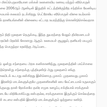
தலை 2006ஆம் ஆண்டின் இறுதிக் கட்டத்திலிருந்தே சந்திக்க வேண்டிய
ாமையால் கலவரம் நடக்கிறது. பெட்ரோலிய எரிபொருள் விலை உயர்வால்
ுவதால் தானியங்களின் விலையை எட்டாத உயரத்திற்கு கொண்டுசெல்வதாக
றையின் பிறவிக் கோளாறு ஆகும். உலகமயச் சூழலும், தனியார் மயமும்
்த பொருந்தா உறவிற்கு அடிப்படை.
 மற்றொன்று சந்தைக்கு புத்தியுண்டு அது மூலதனம் எங்கு
தலையிடக் கூடாது என்கிறது இன்னொரு முகாம். முதலாவது முகாம்
ல் இரண்டு மாடல்களுக்குமே முதலாளிகளின் லாப வேட்டையால் உருவாகும்
க்குவது தான் நோக்கமே தவிர சமூக உழைப்பு சக்தியால் சரக்குகள்
ிடையே விநியோகிப்பது என்பதல்ல, சரக்குகளாக இருக்கும் செல்வத்தை
ரசின் கடமை என்பதில் இரண்டு மாடல்களுக்கும் ஒற்றுமை உண்டு.