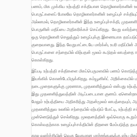
பணம், மிக முக்கிய உற்பத்தி சக்தியான தொழிலாளர்களின் உழ
பொருட்களைப் போலவே தொழிலாளர்களின் உழைப்புச் சக்தியும
அல்லாமல், தொழிலாளர்களின் இந்த உழைப்புச்சக்தி, முதலாளித்
பொருளின் மதிப்பை அதிகரிக்கச் செய்கிறது. வேறு வார்த்தை
ஒரு தொழிலாளி செலுத்தும் உழைப்புக்கு இணையாக தரப்படும்
குறைவானது. இந்த வேறுபாட்டையே மார்க்ஸ், உபரி மதிப்பின் அடி
பொருட்களை சந்தையில் விற்பதன் மூலம் கூடுதல் லாபத்தை ஈட
கொள்கிறது.
இப்படி உற்பத்தி சக்திகளை மிகப்பெருமளவில் பணம் கொடுத்துப் பெறுவதன் மூலம் முதலாளித்துவ உற்பத்தி நடைமுறை தொடர்ந்து
இயங்கிக் கொண்டேயிருக்கிறது. கம்யூனிஸ்ட் அறிக்கையில் மார்
நடைமுறைகளுக்கு முரணாக, முதலாளித்துவம் என்பது உற்பத்த
இது முதலாளித்துவத்தின் அடிப்படையான குணம். ஏனென்றால்,
மேலும் உற்பத்தியை அதிகரித்து அதன்மூலம் லாபத்தையும், அத
முதலாளித்துவ உலகில் சந்தையில் ஏற்படும் போட்டி, உற்பத்த
முன்னெடுத்துச் செல்கிறது. மூலதனத்தின் ஒவ்வொரு கூறும
கொள்வதற்காக உழைப்புச்சக்தியின் திறனை மேம்படுத்த தயா
கால வளர்ச்சியின் வெகு வேகமான மாற்றங்களுக்கு ஏற்ப மிகப்பெருமளவில் அதிகரித்து வரும் உற்பத்தி நடைமுறைகளில்,