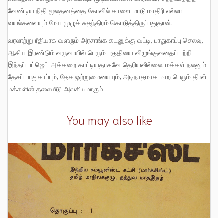
வேண்டிய நிதி மூலதனத்தை கோவில் காளை மாடு மாதிரி எல்லா
வயல்களையும் மேய முழுச் சுதந்திரம் கொடுத்திருப்பதுதான்.
வரலாற்று ரீதியாக வளரும் அரசாங்க கடனுக்கு வட்டி, பாதுகாப்பு செலவு,
ஆகிய இரண்டும் வருவாயில் பெரும் பகுதியை விழுங்குவதைப் பற்றி
இந்தப் பட்ஜெட் அக்கறை காட்டியதாகவே தெரியவில்லை. மக்கள் நலனும்
தேசப் பாதுகாப்பும், தேச ஒற்றுமையையும், அடிநாதமாக மாற பெரும் திரள்
மக்களின் தலையீடு அவசியமாகும்.
You may also like