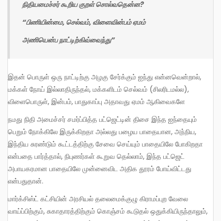
நிதியமைச்சர் கூறிய குறள் சொல்வதென்ன
?
“பிணியின்மை, செல்வம், விளைவின்பம் ஏமம்
அணியென்ப நாட்டிற்கிவ்வைந்து
”
இதன் பொருள் ஒரு நாட்டிற்கு அழகு சேர்க்கும் ஐந்து என்னவென்றால்,
மக்கள் நோய் இல்லாதிருந்தல், மக்களிடம் செல்வம் (சிலரிடமல்ல),
விளைபொருள், இன்பம், பாதுகாப்பு அதாவது ஏமம் ஆகிவைகளே
நமது நிதி அமைச்சர் சமர்ப்பித்த பட்ஜெட்டின் திசை இந்த ஐந்தையும்
பெறும் நோக்கிலே இருக்கிறதா அல்லது பழைய பாதையான, அந்நிய,
இந்திய சுரண்டும் கூட்டத்திற்கு சேவை செய்யும் பாதையிலே போகிறதா
என்பதை பார்த்தால், நிபுணர்கள் கூறுவ தெல்லாம், இந்த பட்ஜெட்
அபாயகரமான பாதையிலே முன்னைவிட அதிக தூரம் போய்விட்டது
என்பதுதான்.
மார்க்சிஸ்ட் கட்சியின் அரசியல் தலைமைக்குழு கிராமப்புற வேலை
வாய்ப்பிற்கும், சுகாதாரத்திற்கும் கொஞ்சம் கூடுதல் ஒதுக்கியிருந்தாலும்,