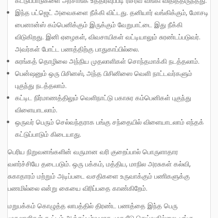
கட்டுப்பாடுகளை அரசாங்க உத்திரவுப்படி ரிசர்வ் வங்கி விதித்திருந்தது.
இந்த பட்ஜெட் அவைகளை நீக்கி விட்டது. தனியார் வங்கிக்கும், மோசடி
பைனான்ஸ் கம்பெனிக்கும் இருக்கும் வேறுபாட்டை இது நீக்கி
விடுகிறது. இனி ஏழைகள், விவசாயிகள் வட்டியாலும் சுரண்டப்படுவர்.
அவர்கள் போட்ட பணத்திற்கு பாதுகாப்பில்லை.
சுரங்கத் தொழிலை அந்நிய முதலாளிகள் சொந்தமாக்கி நடத்தலாம்.
பென்ஷனும் ஒரு பிசினஸ், அந்த பிசினிஸை வெளி நாட்டவர்களும்
புகுந்து நடத்தலாம்.
கட்டிட நிர்மாணத்திலும் வெளிநாட்டு பகாசுர கம்பெனிகள் புகுந்து
விளையாடலாம்.
ஒருவர் பெரும் செல்வந்தராக பங்கு சந்தையில் விளையாடலாம் எந்தக்
கட்டுப்பாடும் கிடையாது.
பெரிய நிறுவனங்களின் வருமான வரி குறைப்பால் பொருளாதார
வளர்ச்சியே தடைபடும். ஒரு பக்கம், மத்திய, மாநில அரசுகள் கல்வி,
சுகாதாரம் மற்றும் அடிப்படை வசதிகளை உருவாக்கும் பணிகளுக்கு
பணமில்லை என்று கையை விரிப்பதை காண்கிறேம்.
மறுபக்கம் கொழுத்த லாபத்தில் திரண்ட பணத்தை இந்த பெரு