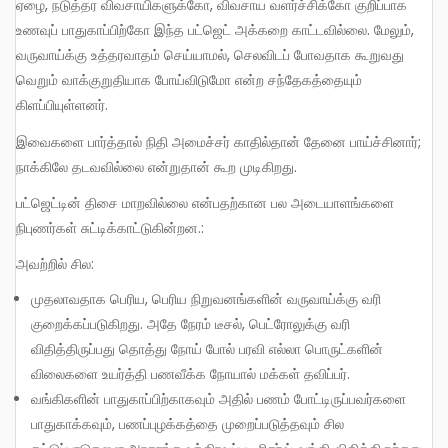
ஏழை, நடுத்தர விவசாயிகளுக்கோ, விவசாய வளர்ச்சிக்கோ குறிப்பாக
உணவுப் பாதுகாப்பிற்கோ இந்த பட்ஜெட் அக்கறை காட்டவில்லை. மேலும்,
வருவாய்க்கு உத்தரவாதம் செய்யாமல், செலவிடப் போவதாக கூறுவது
வெறும் வாக்குறுதியாக போய்விடுமோ என்ற சந்தேகத்தையும்
கிளப்பியுள்ளனர்.
இவைகளை பார்த்தால் நிதி அமைச்சர் காதில்தான் தேனை பாய்ச்சினார்;
நாக்கிலே தடவவில்லை என்றுதான் கூற முடிகிறது.
பட்ஜெட்டின் திசை மாறவில்லை என்பதற்கான பல அடையாளங்களை
நிபுணர்கள் சுட்டிக்காட்டுகின்றன.:
அவற்றில் சில:
முதலாவதாக பெரிய, பெரிய நிறுவனங்களின் வருவாய்க்கு வரி
குறைக்கப்படுகிறது. அதே நேரம் டீசல், பெட்ரோலுக்கு வரி
விதித்திருப்பது தொத்து நோய் போல் பரவி எல்லா பொருட்களின்
விலைகளை உயர்த்தி பணவீக்க நோயால் மக்கள் தவிப்பர்.
வங்கிகளின் பாதுகாப்பிற்காகவும் அதில் பணம் போட்டிருப்பவர்களை
பாதுகாக்கவும், பணப்புழக்கத்தை முறைப்படுத்தவும் சில