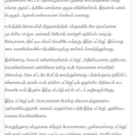
முதலாளிகள் கூட்டம் ஆக்கப்பூர்வமாக முதலீடு செய்வதில்லை. பங்கு
சந்தை சூதாட்டத்திலே பணத்தை சூழல விடுகிறார்கள். இதனால் பணம்
பெருகும். ஆனால் உண்மையான செல்வம் வளராது.
சமீபத்தில் ரிலையன்ஸ் நிறுவனத்தின் பங்குகளில் சில ரூபாய்களை
முடக்கிய பா.ஜ.க. தலைவர் பிரமோத் மகாஜன் குடும்பம் பலநூறு
கோடிகளை, திரட்டிய மர்மம் வெளியே வந்தது. இந்த பட்ஜெட் இவ்வாறு
ஊக வாணிபங்களில் ஈடுபடுவோருக்கு ஊக்கம் கொடுத்துள்ளது.
இன்னொரு அபாயம் என்னவென்றால் பட்ஜெட் அறிவிப்புகளை, குறிப்பாக
செலவினங்களை பணமில்லை என்று கூறி அவைகளை கைவிடும்
உரிமைக்கு அரசு சட்டமே போட்டு வைத்துள்ளளது. பற்றாக்குறை குறிப்பிட்ட
எல்லையைத் தாண்டாமல் தடுக்க பட்ஜெட்டில் ஒதுக்கிய நிதியைக் கூட
செலவிடாமல் இருக்க இந்த எப்.ஆர்.எம்.பி. சட்டம் வழிவகுக்கிறது.
இந்த பட்ஜெட்டின் அபாயகரமான போக்கு விவசாயத்துறையை
புறக்கணிப்பதுதான். உணவுப் பாதுகாப்பை பற்றி இந்த பட்ஜெட் துளிக்கூட
கவலை கொள்ளவில்லை.
பொதுத்துறை பங்குகளை விற்கும் யோசனையை முன்வைக்காத பட்ஜெட்
என்பதால் மகிழ்ச்சி அடையவும் முடியவில்லை. காரணம், நெறிப்படுத்த