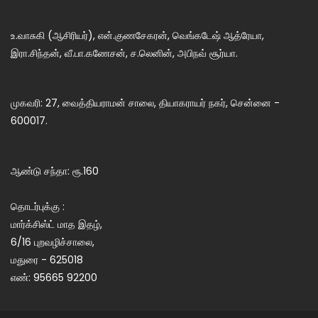
உ.வாசுகி (ஆசிரியர்), என்.குணசேகரன், வெங்கடேஷ் ஆத்ரேயா,
இரா.சிந்தன், வீ.பா.கணேசன், ச.லெனின், அபிநவ் சூர்யா.
முகவரி: 27, வைத்தியராமன் சாலை, தியாகராயர் நகர், சென்னை -
600017.
ஆண்டு சந்தா: ரூ.160
தொடர்புக்கு :
மார்க்சிஸ்ட் மாத இதழ்,
6/16 புறவழிச்சாலை,
மதுரை - 625018
எண்: 95665 92200