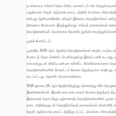
த.சுப்பையா சங்கம் தொடங்கிய காலகட்டம் மிக நெருக்கடிகள் நிறைந்தது. தொழிற்சங்க கூட்டத்தை அப்போதைய இந்தியப்
பகுதியான தென் ஆற்காடு மாவட்டத்தின் பெரம்பை கிராமத்தி
என்பது ஆசியாவிலேயே எங்கும் இல்லை. தொழிற்சங்கம் என்று
நிலைமை மோசமாக இருந்துள்ளது. சங்கத் தலைவர்கள் உணவ
தொழிலாளர்கள் அவர்களை தோளில் தூக்கி வைத்துக்கொண்டப
முதல் போராட்டம்:
முதலில், 1935 ஆம் ஆண்டு தொழிலாளர்கள் ஊதிய உயர்வு மற்றும் பணி நேரக் குறைப்பு உள்ளிட்ட கோரிக்கைகளை வலியுறுத்தி
போராடத் தொடங்கினர். பெண்களுக்கு இரவுப் பணி கூடாது, க
சம்பளத்துடன் விடுப்பு என்பன உள்ளிட்ட கோரிக்கைகளை த
தொழிலாளர்களின் போராட்டம் வேலை நிறுத்தமாக மாறியது. சும
எட்டப்பட்டது. ஆனால் அமலாகவில்லை.
1935 ஜுலை 25 ஆம் தேதியிலிருந்து அனைத்து மில் தொழிலாளர்களும் ஒற்றுமையுடன் இரண்டாவது முறையாக வேலை நிறுத்தத்தில்
இறங்கினார்கள். இரண்டரை மாத காலம் வேலை நிறுத்தம் நீடித
இதனைத் தொடர்ந்து பஞ்சாலைத் தொழிலாளர்களின் முதல் மாநாட்
தடை விதித்ததுடன் தொழிற்சங்கத் தலைவர்கள் வி.வி.கிரி, எ
தென் ஆற்க்காடு மாவட்டத்திற்கு உட்பட்ட பெரம்பை கிராமத்