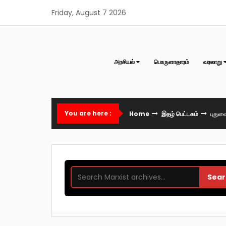
Skip
Friday, August 7 2026
to
content
அரசியல்
பொருளாதாரம்
வரலாறு
You are here :
Home
இதழ் பெட்டகம்
புதுவ
Sear