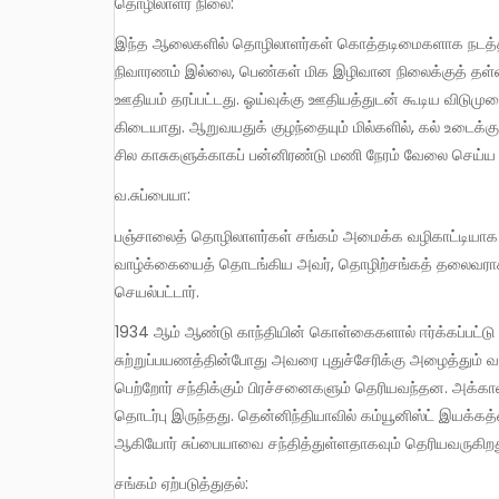
தொழிலாளர் நிலை:
இந்த ஆலைகளில் தொழிலாளர்கள் கொத்தடிமைகளாக நடத்தப்பட்டார்கள். வேலைக்குப் பாதுகாப்பு இல்லை. விபத்துக்கு உரிய
நிவாரணம் இல்லை, பெண்கள் மிக இழிவான நிலைக்குத் தள்ள
ஊதியம் தரப்பட்டது. ஓய்வுக்கு ஊதியத்துடன் கூடிய விடுமு
கிடையாது. ஆறுவயதுக் குழந்தையும் மில்களில், கல் உடைக்கும
சில காசுகளுக்காகப் பன்னிரண்டு மணி நேரம் வேலை செய
வ.சுப்பையா:
பஞ்சாலைத் தொழிலாளர்கள் சங்கம் அமைக்க வழிகாட்டியாக இருந்து செயல்பட்ட தலைவர் வ.சுப்பையா. தீவிர காந்தியவாதியாக தன்
வாழ்க்கையைத் தொடங்கிய அவர், தொழிற்சங்கத் தலைவராக உர
செயல்பட்டார்.
1934 ஆம் ஆண்டு காந்தியின் கொள்கைகளால் ஈர்க்கப்பட்டு ராமகிருஷ்ணா வாசகசாலை ஏற்படுத்தினார். காந்தியின் இரண்டாவது
சுற்றுப்பயணத்தின்போது அவரை புதுச்சேரிக்கு அழைத்தும் 
பெற்றோர் சந்திக்கும் பிரச்சனைகளும் தெரியவந்தன. அக்கால
தொடர்பு இருந்தது. தென்னிந்தியாவில் கம்யூனிஸ்ட் இயக்கத
ஆகியோர் சுப்பையாவை சந்தித்துள்ளதாகவும் தெரியவருகிறத
சங்கம் ஏற்படுத்துதல்: