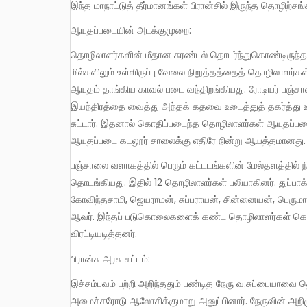
இந்த மாநாட்டுத் தீர்மானங்கள் பிரான்சில் இருந்த தொழிற்ச
ஆயுதப்படையின் அடக்குமுறை:
தொழிலாளர்களின் மீதான சுரண்டல் தொடர்ந்துகொண்டிருந்தது. எனவே, மீண்டும் 1936 ஜுலை 23 ஆம் தேதியிலிருந்து மூன்று
மில்களிலும் உள்ளிருப்பு வேலை நிறுத்தத்தைத் தொழிலாளர்
ஆயுதம் தாங்கிய காவல் படை வந்திறங்கியது. ரோடியர் பஞ
இயந்திரத்தை வைத்து அந்தக் கதவை உடைத்துத் தகர்த்து
சுட்டார். இதனால் கொதிப்படைந்த தொழிலாளர்கள் ஆயுதப்ப
ஆயுதப்படை கடலூர் சாலைக்கு எதிரே நின்று ஆயத்தமானது.
பஞ்சாலை வளாகத்தில் பெரும் கட்டடங்களின் மேல்தளத்தில் நின்றிருந்த தொழிலாளர்களை நோக்கி எந்திரத் துப்பாக்கியால் சுடத்
தொடங்கியது. இதில் 12 தொழிலாளர்கள் பலியாகினர். துப்பாக
கோவிந்தசாமி, ஜெயராமன், சுப்பராயன், சின்னையன், பெருமாள்
ஆவர். இந்தப் படுகொலைகளைக் கண்ட தொழிலாளர்கள் கொதிப
விரட்டியடித்தனர்.
பிரான்சு அரசு சட்டம்:
இச்சம்பவம் பற்றி அறிந்ததும் பண்டித நேரு வ.சுப்பையாவை தொடர்புகொண்டு பிரான்சில் உள்ள மக்கள் முன்னனிக் கட்சியின்
அமைச்சரோடு ஆலோசிக்குமாறு அனுப்பினார். நேருவின் அறிமு