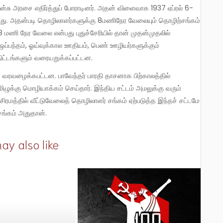
ிரென்சு அரசை எதிர்த்துப் போராடினர். அதன் விளைவாக 1937 ஏப்ரல் 6-
பட்டது. அதன்படி தொழிலாளர்களுக்கு 8மணிநேர வேலையும் தொழிற்சங்கம்
 மணி நேர வேலை என்பது புதுச்சேரியில் தான் முதன்முதலில்
ஒப்பந்தம், ஓய்வுக்கால ஊதியம், பெண் ஊழியர்களுக்கும்
ிட்டங்களும் வரையறுக்கப்பட்டன.
தமிழுக்கு மொழியாக்கம் செய்தார். இந்திய சட்டம் அமலுக்கு வரும்
ரமத்தில் வீட்டுவேலைத் தொழிலாளர் சங்கம் ஏற்படுத்த இந்தச் சட்டமே
ங்கம் அதுதான்.
ay also like