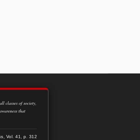
 awareness that
ks, Vol. 41, p. 312