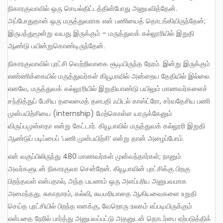
நிகாரகுவாவில் ஒரு செயல்திட்டத்தின்போது அனுபவித்தேன்.
அப்போதுதான் ஒரு மருத்துவராக என் பணியைத் தொடங்கியிருந்தேன்;
இருபத்துமூன்று வயது இருக்கும் – மருத்துவக் கல்லூரியில் இறுதி
ஆண்டு பயின்றுகொண்டிருந்தேன்.
நிகாரகுவாவில் புரட்சி வெற்றிவாகை சூடியிருந்த நேரம். இன்று இருக்கும்
எண்ணிக்கையில் மருத்துவர்கள் கியூபாவில் அன்றைய தேதியில் இல்லை.
எனவே, மருத்துவக் கல்லூரியில் இறுதியாண்டு பயிலும் மாணவர்களைச்
சந்தித்துப் பேசிய தலைமைத் தளபதி ஃபிடல் காஸ்ட்ரோ, சர்வதேசிய பணி
முன்பயிற்சியை (internship) மேற்கொள்ள யாருக்கேனும்
விருப்பமுள்ளதா என்று கேட்டார். கியூபாவில் மருத்துவக் கல்லூரி இறுதி
ஆண்டுப் படிப்பைப் ‘பணி முன்பயிற்சி’ என்று தான் அழைப்போம்.
என் வகுப்பிலிருந்து 480 மாணவர்கள் முன்வந்தார்கள்; நானும்
அவர்களுடன் நிகாரகுவா சென்றேன். கியூபாவின் புரட்சிக்கு பிறகு
பிறந்தவள் என்பதால், அந்த பயணம் ஒரு அளப்பரிய அனுபவமாக
அமைந்தது. சுகாதாரம், கல்வி, சுயமரியாதை ஆகியவைகளை உறுதி
செய்த புரட்சியில் பிறந்த எனக்கு, வேறொரு உலகம் எப்படியிருக்கும்
என்பதை நேரில் பார்த்து அனுபவப்பட்டு அதனுடன் தொடர்பை ஏற்படுத்திக்