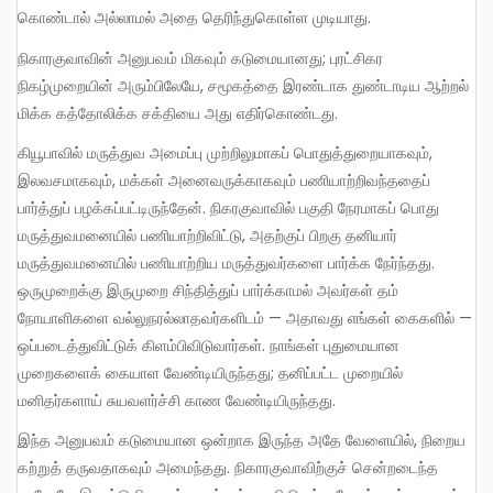
கொண்டால் அல்லாமல் அதை தெரிந்துகொள்ள முடியாது.
நிகாரகுவாவின் அனுபவம் மிகவும் கடுமையானது; புரட்சிகர
நிகழ்முறையின் அரும்பிலேயே, சமூகத்தை இரண்டாக துண்டாடிய ஆற்றல்
மிக்க கத்தோலிக்க சக்தியை அது எதிர்கொண்டது.
கியூபாவில் மருத்துவ அமைப்பு முற்றிலுமாகப் பொதுத்துறையாகவும்,
இலவசமாகவும், மக்கள் அனைவருக்காகவும் பணியாற்றிவந்ததைப்
பார்த்துப் பழக்கப்பட்டிருந்தேன். நிகரகுவாவில் பகுதி நேரமாகப் பொது
மருத்துவமனையில் பணியாற்றிவிட்டு, அதற்குப் பிறகு தனியார்
மருத்துவமனையில் பணியாற்றிய மருத்துவர்களை பார்க்க நேர்ந்தது.
ஒருமுறைக்கு இருமுறை சிந்தித்துப் பார்க்காமல் அவர்கள் தம்
நோயாளிகளை வல்லுநரல்லாதவர்களிடம் — அதாவது எங்கள் கைகளில் —
ஒப்படைத்துவிட்டுக் கிளம்பிவிடுவார்கள். நாங்கள் புதுமையான
முறைகளைக் கையாள வேண்டியிருந்தது; தனிப்பட்ட முறையில்
மனிதர்களாய் சுயவளர்ச்சி காண வேண்டியிருந்தது.
இந்த அனுபவம் கடுமையான ஒன்றாக இருந்த அதே வேளையில், நிறைய
கற்றுத் தருவதாகவும் அமைந்தது. நிகாரகுவாவிற்குச் சென்றடைந்த