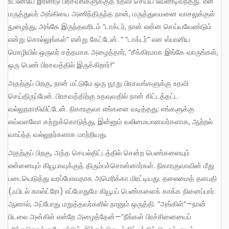
உடனேயே இரண்டு பிரசவங்களுக்குத் உதவி செய்ய வேண்டிவந்தது. என்
மருத்துவர் அங்கியை அணிந்திருந்த நான், மருத்துவமனை வாசலுக்குள்
நுழைந்து, அங்கே இருந்தவரிடம் “டாக்டர், நான் என்ன செய்யவேண்டும்
என்று சொல்லுங்கள்” என்று கேட்டேன். “ “டாக்டர்” என ஸ்பானிய
மொழியில் ஒருவர் சத்தமாக அழைத்தார், “சீக்கிரமாக இங்கே வாருங்கள்,
ஒரு பெண் பிரசவத்தில் இருக்கிறார்!”
அதற்குப் பிறகு, நான் மட்டுமே ஒரு நூறு பிரசவங்களுக்கு உதவி
செய்திருப்பேன். பிரசவத்திற்கு உதவுவதில் நான் கிட்டத்தட்ட
வல்லுநராகிவிட்டேன். நிகாரகுவா எங்களை வடித்தது; எங்களுக்கு
எவ்வளவோ கற்றுக்கொடுத்து, இன்னும் வலிமையானவர்களாக, ஆற்றல்
வாய்ந்த வல்லுநர்களாக மாற்றியது.
அதற்குப் பிறகு, அந்த செயல்திட்டத்தில் சென்ற பெண்களையும்
என்னையும் கியூபாவுக்குத் திரும்பச்சொன்னார்கள். நிகாரகுவாவின் மீது
படையெடுத்து வரப்போவதாக அமெரிக்கா மிரட்டியது. தலைமைத் தளபதி
(ஃபிடல் காஸ்ட்ரோ) எப்போதுமே கியூபப் பெண்களைக் காக்க நினைப்பார்.
ஆனால், அப்போது மறுத்தவர்களில் நானும் ஒருத்தி. “அங்கிள்”—நான்
பிடலை அன்கிள் என்றே அழைத்தேன்—”நீங்கள் பிரச்சினையைப்