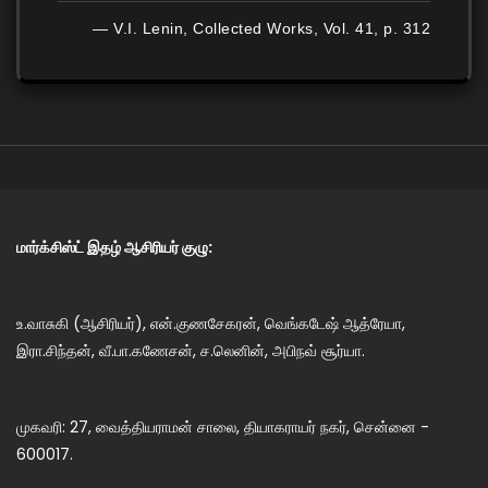
— V.I. Lenin, Collected Works, Vol. 41, p. 312
மார்க்சிஸ்ட் இதழ் ஆசிரியர் குழு:
உ.வாசுகி (ஆசிரியர்), என்.குணசேகரன், வெங்கடேஷ் ஆத்ரேயா,
இரா.சிந்தன், வீ.பா.கணேசன், ச.லெனின், அபிநவ் சூர்யா.
முகவரி: 27, வைத்தியராமன் சாலை, தியாகராயர் நகர், சென்னை -
600017.