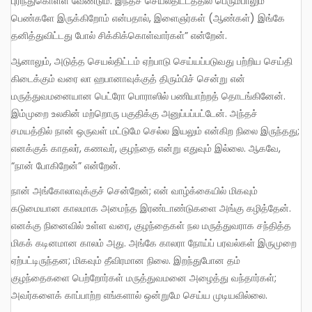
புரிந்துகொள்ள வேண்டும். இந்தச் செயல்திட்டத்தில் பெரும்பாலும்
பெண்களே இருக்கிறோம் என்பதால், இளைஞர்கள் (ஆண்கள்) இங்கே
தனித்துவிட்டது போல் சிக்கிக்கொள்வார்கள்” என்றேன்.
ஆனாலும், அடுத்த செயல்திட்டம் ஏற்பாடு செய்யப்படுவது பற்றிய செய்தி
கிடைக்கும் வரை லா ஹபானாவுக்குத் திரும்பிச் சென்று என்
மருத்துவமனையான பெட்ரோ பொராஸில் பணியாற்றத் தொடங்கினேன்.
இம்முறை உலகின் மற்றொரு பகுதிக்கு அனுப்பப்பட்டேன். அந்தச்
சமயத்தில் நான் ஒருவள் மட்டுமே செல்ல இயலும் என்கிற நிலை இருந்தது;
எனக்குக் காதலர், கணவர், குழந்தை என்று எதுவும் இல்லை. ஆகவே,
“நான் போகிறேன்” என்றேன்.
நான் அங்கோலாவுக்குச் சென்றேன்; என் வாழ்க்கையில் மிகவும்
கடுமையான காலமாக அமைந்த இரண்டாண்டுகளை அங்கு கழித்தேன்.
எனக்கு நினைவில் உள்ள வரை, குழந்தைகள் நல மருத்துவராக சந்தித்த
மிகக் கடினமான காலம் அது. அங்கே காலரா நோய்ப் பரவல்கள் இருமுறை
ஏற்பட்டிருந்தன; மிகவும் தீவிரமான நிலை. இறந்துபோன தம்
குழந்தைகளை பெற்றோர்கள் மருத்துவமனை அழைத்து வந்தார்கள்;
அவர்களைக் காப்பாற்ற எங்களால் ஒன்றுமே செய்ய முடியவில்லை.