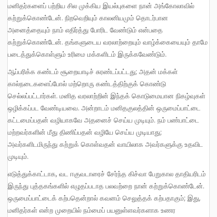
மனிதர்களைப் பற்றிய சில முக்கிய இயல்புகளை நான் அங்கோலாவில்
கற்றுக்கொண்டேன். நிறவெறியும் காலனியமும் தொடர்பான
அனைத்தையும் நாம் எதிர்த்து போரிட வேண்டும் என்பதை
கற்றுக்கொண்டேன். தங்களுடைய வரலாற்றையும் வாழ்க்கையையும் தாமே
படைத்துக்கொள்ளும் உரிமை மக்களிடம் இருக்கவேண்டும்.
ஆப்பரிக்க கண்டம் சூறையாடிச் சுரண்டப்பட்டது; அதன் மக்கள்
கால்நடைகளைப்போல் மற்றொரு கண்டத்திற்குக் கொண்டு
செல்லப்பட்டார்கள். மனித வரலாற்றின் இந்தக் கொடுமையான நிகழ்வுகள்
ஒழிக்கப்பட வேண்டியவை. அன்றாடம் மனிதகுலத்தின் ஒருமைப்பாட்டை
கட்டமைப்பதன் வழியாகவே அதனைச் செய்ய முடியும். நம் பண்பாட்டை
மற்றவர்களின் மீது திணிப்பதன் வழியே செய்ய முடியாது;
அவர்களிடமிருந்து கற்றுக் கொள்வதன் வாயிலாக அவர்களுக்கு உதவிட
முடியும்.
எடுத்துக்காட்டாக, வட ஈகுவடாரைச் சேர்ந்த கிச்வா பேறுகால தாதியரிடம்
இருந்து புத்தகங்களில் எழுதப்படாத பலவற்றை நான் கற்றுக்கொண்டேன்.
ஒருமைப்பாட்டைக் கற்பதென்றால் கவனம் செலுத்தக் கற்பதாகும்; இது,
மனிதர்கள் என்ற முறையில் நம்மைப் பயனுள்ளவர்களாக உணர