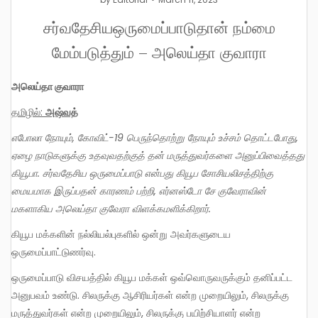
சர்வதேசியஒருமைப்பாடுதான் நம்மை
மேம்படுத்தும் – அலெய்தா குவாரா
அலெய்தா குவாரா
தமிழில்:
அஷ்வத்
எபோலா நோயும், கோவிட்-19 பெருந்தொற்று நோயும் உச்சம் தொட்டபோது,
ஏழை நாடுகளுக்கு உதவுவதற்குத் தன் மருத்துவர்களை அனுப்பிவைத்தது
கியூபா. சர்வதேசிய ஒருமைப்பாடு என்பது கியூப சோசியலிசத்திற்கு
மையமாக இருப்பதன் காரணம் பற்றி, எர்னஸ்டோ சே குவேராவின்
மகளாகிய அலெய்தா குவேரா விளக்கமளிக்கிறார்.
கியூப மக்களின் நல்லியல்புகளில் ஒன்று அவர்களுடைய
ஒருமைப்பாட்டுணர்வு.
ஒருமைப்பாடு விசயத்தில் கியூப மக்கள் ஒவ்வொருவருக்கும் தனிப்பட்ட
அனுபவம் உண்டு. சிலருக்கு ஆசிரியர்கள் என்ற முறையிலும், சிலருக்கு
மருத்துவர்கள் என்ற முறையிலும், சிலருக்கு பயிற்சியாளர் என்ற