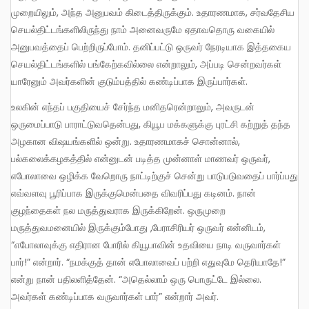
முறையிலும், அந்த அனுபவம் கிடைத்திருக்கும். உதாரணமாக, சர்வதேசிய
செயல்திட்டங்களிலிருந்து நாம் அனைவருமே ஏதாவதொரு வகையில்
அனுபவத்தைப் பெற்றிருப்போம். தனிப்பட்டு ஒருவர் நேரடியாக இத்தகைய
செயல்திட்டங்களில் பங்கேற்கவில்லை என்றாலும், அப்படி சென்றவர்கள்
யாரேனும் அவர்களின் குடும்பத்தில் கண்டிப்பாக இருப்பார்கள்.
உலகின் எந்தப் பகுதியைச் சேர்ந்த மனிதரென்றாலும், அவருடன்
ஒருமைப்பாடு பாராட்டுவதென்பது, கியூப மக்களுக்கு புரட்சி கற்றுத் தந்த
அழகான விஷயங்களில் ஒன்று. உதாரணமாகச் சொன்னால்,
பல்கலைக்கழகத்தில் என்னுடன் படித்த முன்னாள் மாணவர் ஒருவர்,
எபோலாவை ஒழிக்க வேறொரு நாட்டிற்குச் சென்று பாடுபடுவதைப் பார்ப்பது
எவ்வளவு பூரிப்பாக இருக்குமென்பதை விவரிப்பது கடினம். நான்
குழந்தைகள் நல மருத்துவராக இருக்கிறேன். ஒருமுறை
மருத்துவமனையில் இருக்கும்போது ,பேராசிரியர் ஒருவர் என்னிடம்,
“எபோலாவுக்கு எதிரான போரில் கியூபாவின் உதவியை நாடி வருவார்கள்
பார்!” என்றார். “நமக்குத் தான் எபோலாவைப் பற்றி எதுவுமே தெரியாதே!”
என்று நான் பதிலளித்தேன். “அதெல்லாம் ஒரு பொருட்டே இல்லை.
அவர்கள் கண்டிப்பாக வருவார்கள் பார்” என்றார் அவர்.