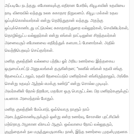
அப்படியே நடந்தது. எபோலாவுக்கு எதிரான போரில், கியூபாவின் உதவியை
நாடி விரைவில் வந்தது உலக சுகாதார நிறுவனம். கியூப மக்கள் உதவ
ஒப்புக்கொள்வார்கள் என்று தெரிந்துதான் வந்தது. அதற்கு
ஒப்புக்கொண்டது மட்டுமல்ல; சுகாதாரத்துறை வல்லுநர்கள், செவிலியர்கள்,
தொழில்நுட்ப வல்லுநர்கள் என்று எங்கள் நாட்டிலுள்ள சிறந்தவர்கள்
அனைவரும் எபோலாவை எதிர்த்துக் களமாடப் போனார்கள். அதில்
வெற்றிபெறவும் செய்தார்கள்.
மனித குலத்தின் வல்லமை பற்றிய ஓர் அரிய உணர்வை இத்தகைய
ஒருமைப்பாட்டு அனுபவங்கள் தருகின்றன; “உலகில் எங்கள் உதவி எங்கு
தேவைப்பட்டாலும், உதவி தேவைப்படும் மனிதர்கள் எங்கிருந்தாலும், அங்கே
சென்று உதவும் ஆற்றல் எமக்கு உண்டு” என்று சொல்ல முடியும்.
அவர்களின் தோல் நிறமோ, மதமோ ஒரு பொருட்டல்ல. பிற மனிதர்களுக்குப்
பயனாக அமைந்தால் போதும்.
மனித குலத்தின் மேம்பாடு, ஒவ்வொரு நாளும் நாம்
அடைந்துகொண்டிருக்கும் ஒன்று என்ற உணர்வு, சோசலிச புரட்சியின்
மற்றொரு அழகான விசயம் ஆகும். ஒவ்வாமை நோய் வல்லுநரும்,
குழந்தைகள் நல மருத்துவருமாகிய நான், இந்த உணர்வை முதன்முதலாக