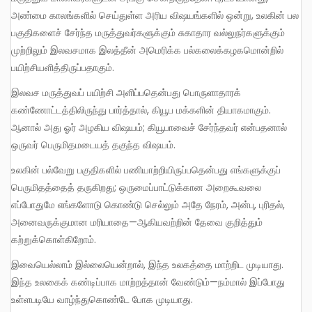
அண்மை காலங்களில் செய்துள்ள அரிய விஷயங்களில் ஒன்று, உலகின் பல
பகுதிகளைச் சேர்ந்த மருத்துவர்களுக்கும் சுகாதார வல்லுநர்களுக்கும்
முற்றிலும் இலவசமாக இலத்தீன் அமெரிக்க பல்கலைக்கழகமொன்றில்
பயிற்சியளித்திருப்பதாகும்.
இலவச மருத்துவப் பயிற்சி அளிப்பதென்பது பொருளாதாரக்
கண்ணோட்டத்திலிருந்து பார்த்தால், கியூப மக்களின் தியாகமாகும்.
ஆனால் அது ஓர் அழகிய விஷயம்; கியூபாவைச் சேர்ந்தவர் என்பதனால்
ஒருவர் பெருமிதமடையத் தகுந்த விஷயம்.
உலகின் பல்வேறு பகுதிகளில் பணியாற்றியிருப்பதென்பது எங்களுக்குப்
பெருமிதத்தைத் தருகிறது; ஒருமைப்பாட்டுக்கான அறைகூவலை
எப்போதுமே எங்களோடு கொண்டு செல்லும் அதே நேரம், அன்பு, புரிதல்,
அனைவருக்குமான மரியாதை—ஆகியவற்றின் தேவை குறித்தும்
கற்றுக்கொள்கிறோம்.
இவையெல்லாம் இல்லையென்றால், இந்த உலகத்தை மாற்றிட முடியாது.
இந்த உலகைக் கண்டிப்பாக மாற்றத்தான் வேண்டும்—நம்மால் இப்போது
உள்ளபடியே வாழ்ந்துகொண்டே போக முடியாது.