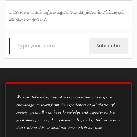
கட்டுரைகளை மின்னஞ்சல் வழியே பெற விரும்புவோர், கீழ்க்காணும்
விபரங்களை நிரப்பவும்.
Type your email…
Subscribe
We must take advantage of every opportunity to acquire
knowledge, to learn from the experiences of all classes of
society, from all who have knowledge and experience. We
must study persistently, systematically, and in full awareness
that without this we shall not accomplish our task.