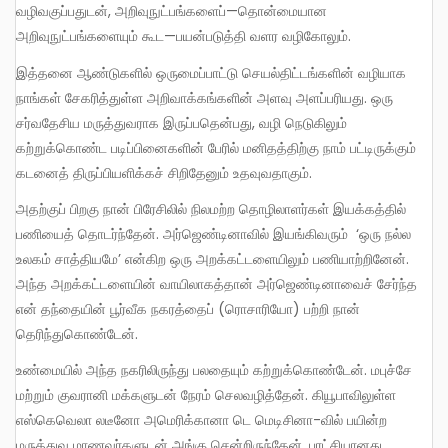
வழிவகுப்பதுடன், அறிவுநுட்பங்களைப்—தொன்மையான
அறிவுநுட்பங்களையும் கூட—பயன்படுத்தி வளர வழிகோலும்.
இத்தனை ஆண்டுகளில் ஒருமைப்பாட்டு செயல்திட்டங்களின் வழியாக
நாங்கள் சேகரித்துள்ள அறிவாக்கங்களின் அளவு அளப்பரியது. ஒரு
சர்வதேசிய மருத்துவராக இருப்பதென்பது, வழி நெடுகிலும்
கற்றுக்கொண்ட படிப்பினைகளின் பேரில் மனிதத்திற்கு நாம் பட்டிருக்கும்
கடனைத் திருப்பியளிக்கச் சிறிதேனும் உதவுவதாகும்.
அதற்குப் பிறகு நான் பிரேசிலில் நிலமற்ற தொழிலாளர்கள் இயக்கத்தில்
பணியைத் தொடர்ந்தேன். அர்ஜெண்டினாவில் இயங்கிவரும் ‘ஒரு நல்ல
உலகம் சாத்தியமே’ என்கிற ஒரு அறக்கட்டளையிலும் பணியாற்றினேன்.
அந்த அறக்கட்டளையின் வாயிலாகத்தான் அர்ஜெண்டினாவைச் சேர்ந்த
என் தந்தையின் பூர்வீக நகரத்தைப் (ரொசாரியோ) பற்றி நான்
தெரிந்துகொண்டேன்.
உண்மையில் அந்த நகரிலிருந்து பலதையும் கற்றுக்கொண்டேன். மபுச்சே
மற்றும் குவரானி மக்களுடன் நேரம் செலவழித்தேன். கியூபாவிலுள்ள
எஸ்கெவெலா லடீனோ அமெரிக்கானா டெ மெடிசினா-வில் பயின்ற
மருத்துவ மாணவர்களுடன் அங்கு சென்றிருந்தேன். புரட்சியானது,