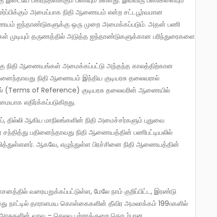
 இடையே பகிர்ந்தளிக்கும் பணியும் உள்ளது. இவ்விரு பணிகளையும்
ர்ப்பிக்கும் அமைப்பாக நிதி ஆணையம் என்ற சட்டபூர்வமான
ஆணையம் ஐந்தாண்டுகளுக்கு ஒரு முறை அமைக்கப்படும். அதன் பணி
டுகள் முடியும் தருணத்தில் அடுத்த ஐந்தாண்டுகளுக்கான பரிந்துரைகளை
பதினைந்தாவது நிதி ஆணையம் இந்திய குடியரசு தலைவரால்
ியல் (Terms of Reference) குடியரசு தலைவரின் ஆணையில்
மையாக எதிர்க்கப்படுகிறது.
ை சந்தித்து பதினைந்தாவது நிதி ஆணையத்தின் பணிபட்டியலில்
்பித்துள்ளனர். ஆகவே, எழுந்துள்ள பிரச்சினை நிதி ஆணையத்தின்
மது நாட்டில் தாராளமய கொள்கைகளின் தீவிர அமலாக்கம் 199௦களில்
ல அரசுகளின் வரவு – செலவு பற்றாக்குறை தொடர்பான