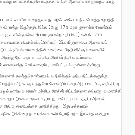
க்கடிக்கு உள்ளாக்கியதில் கடந்தகால நிதி ஆணையங்களுக்கும் பங்கு
ேண்டும் என்று இருந்தது. இந்த 3% ஐ 1.7% ஆக குறைக்க வேண்டும்
ா.ஜ.க.வின் முன்னாள் பாராளுமன்ற உறப்பினர்) என்.கே. சிங்
தலைவராக நியமிக்கப்பட்டுள்ளார், இப்பரிந்துரையை ஆணையம்
்படும். அரசியல் சாசனத்தின் உணர்வை பிரதிபலிக்கும் வகையில்
 அதற்கு நேர் மாறாக, மத்திய அரசின் நிதி வளங்களை
ில் கைவைத்து செய்வதையே, பணிபட்டியல் முன்வைக்கிறது.
்திய அரசுக்கு வந்துசேர வேண்டும் என்ற அடிப்படையில், வரிபகிர்வு
மேலும் மாநில அரசுகள் மத்திய அரசின் திட்டங்களை எவ்வாறு அமலாக்கி
க்க ஏற்பாடுகளை உருவாக்குமாறு பணிபட்டியல் மத்திய அரசால்
ான நிதி ஆணையத்தை பணிக்கிறது. இது மக்களால்
ாவுகொடுக்கின்ற நடவடிக்கை என்பதோடு ஏற்க இயலாத ஒன்றும்