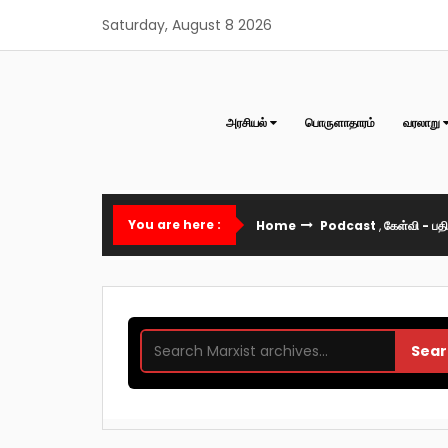
Skip
Saturday, August 8 2026
to
content
அரசியல்
பொருளாதாரம்
வரலாறு
You are here :
Home
Podcast
,
கேள்வி - பதி
Sear