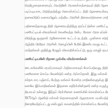
நெறிமுறைகளையும், அவற்றின் அமலாக்கத்தையும் நிதி ஆணை
படிப்படியாக, அடுத்தடுத்து அமைக்கப்பட்ட நிதி ஆணையங்களு
தலையிடும் வகையிலும், மத்திய அரசின் நிலைபாடுகளை மாநி
பதினைந்தாவது நிதி ஆணையத்திற்கு தரப்பட்டுள்ள பணிபட்டியல் இந்த பாதையில் மேலும் தீவிரமாக பயணித்துள்ளது. எனவேதான்
பணிபட்டியல் விவரங்கள் வெளிவந்த பின்பு கேரள அரசு ஏப்ரல்
விடுத்து ஒருநாள் ஆலோசனை கூட்டம் நடத்திட முன்கை எடு
ஆந்திர பிரதேச அரசின் அழைப்பின் பேரில் இரண்டாவது கூட
மாற்றங்கள் குறித்து மேலும் விவாதிக்கப்பட்டு, ஒரு மகஜர் தயார
பணிபட்டியலின் மீதான முக்கிய விமர்சனங்கள்
ஊடகங்களில் பரபரப்பாகவும் அதிகமாகவும் பேசப்படுவது, நிதி ஆணையம் 2௦11 ஆண்டு மக்கள் தொகை அடிப்படையில் தனது
பணிகளை செய்ய வேண்டும் என்ற அம்சம்தான். இது மக்கள்
கர்நாடகா, பஞ்சாப், மேற்கு வங்கம் போன்ற மாநிலங்களுக்கு 
எனவே இம்மாநிலங்கள் இதனை எதிர்க்கின்றனர் என்ற கருத்த
நியாயம் உள்ளது, இந்தப் பிரச்சினை கணக்கில் கொள்ளப்பட
1971ஆம் ஆண்டு மக்கள் தொகைதான் ஆதாரமாக பயன்படுத்தப்
நிறைவேற்றப்பட்டது என்பதும் கவனத்தில் கொள்ளப்படவேண்டு