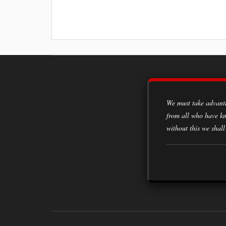
We must take advantage of every opportunity to acquire knowledge, to learn from the experiences of all classes of society,
from all who have kn
without this we shall