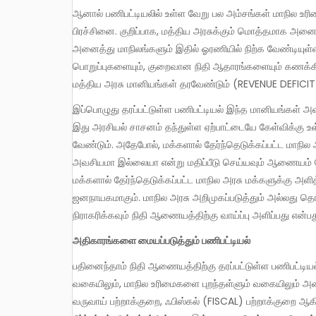
ஆனால் பணிபட்டியலில் உள்ள வேறு பல அம்சங்கள் மாநில உரிமைகளுக்கே வேட்டு வைக்கின்றன என்பதுதான் முக்கியமான
பிரச்சினை. குறிப்பாக, மத்திய அரசுக்கும் மொத்தமாக அனைத்
அனைத்து மாநிலங்களும் இதில் ஓரணியில் நிற்க வேண்டியுள்ளது
பொறுப்புகளையும், குறைவான நிதி ஆதாரங்களையும் கணக்கி
மத்திய அரசு மானியங்கள் தரவேண்டும் (REVENUE DEFICI
இப்பொழுது தரப்பட்டுள்ள பணிபட்டியல் இந்த மானியங்கள் அவசியம்தானா? என்று பரிசீலிக்குமாறு நிதிஆணையத்தை பணிக்கிறது.
இது அரசியல் சாசனம் தந்துள்ள ஏற்பாட்டையே கேள்விக்கு 
வேண்டும். அதேபோல், மக்களால் தேர்ந்தெடுக்கப்பட்ட மாநி
அவசியமா இல்லையா என்று மதிப்பீடு செய்யவும் ஆணையம் கே
மக்களால் தேர்ந்தெடுக்கப்பட்ட மாநில அரசு மக்களுக்கு அ
ஜனநாயகமாகும். மாநில அரசு அறிமுகப்படுத்தும் அல்லது தொடர
நிராகரிக்கவும் நிதி ஆணையத்திற்கு வாய்ப்பு அளிப்பது எ
அதிகாரங்களை மையப்படுத்தும் பணிபட்டியல்
பதினைந்தாம் நிதி ஆணையத்திற்கு தரப்பட்டுள்ள பணிபட்டியல் இன்னும் பல வகைகளில் அதிகாரங்களை மத்திய அரசிடம் குவிக்கும்
வகையிலும், மாநில உரிமைகளை புறந்தள்ளும் வகையிலும் 
வருவாய் பற்றாக்குறை, ஃபிஸ்கல் (FISCAL) பற்றாக்குறை ஆகி