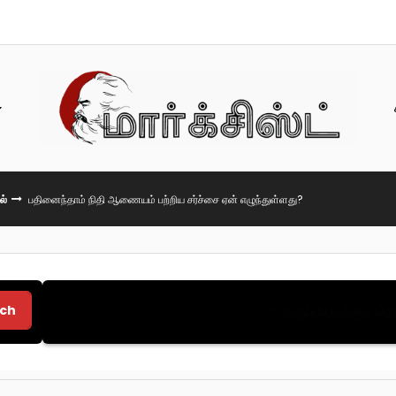
ல்
பதினைந்தாம் நிதி ஆணையம் பற்றிய சர்ச்சை ஏன் எழுந்துள்ளது?
ch
திருப்பியடிக்கும் 
TOP: