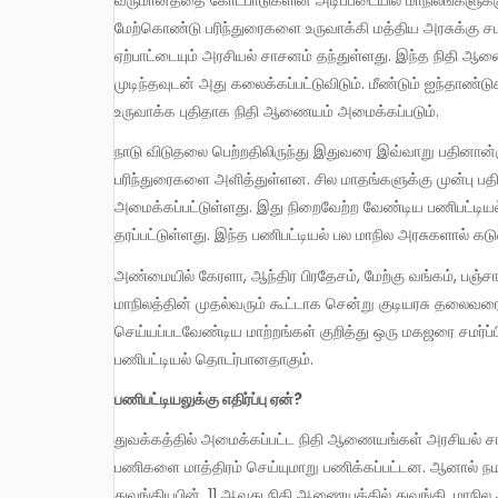
வருமானத்தை கோட்பாடுகளின் அடிப்படையில் மாநிலங்களுக்கு
மேற்கொண்டு பரிந்துரைகளை உருவாக்கி மத்திய அரசுக்கு சம
ஏற்பாட்டையும் அரசியல் சாசனம் தந்துள்ளது. இந்த நிதி 
முடிந்தவுடன் அது கலைக்கப்பட்டுவிடும். மீண்டும் ஐந்தாண்
உருவாக்க புதிதாக நிதி ஆணையம் அமைக்கப்படும்.
நாடு விடுதலை பெற்றதிலிருந்து இதுவரை இவ்வாறு பதினான்கு நிதி ஆணையங்கள் அமைக்கப்பட்டு அந்தந்த காலத்திற்கான
பரிந்துரைகளை அளித்துள்ளன. சில மாதங்களுக்கு முன்பு 
அமைக்கப்பட்டுள்ளது. இது நிறைவேற்ற வேண்டிய பணிபட்ட
தரப்பட்டுள்ளது. இந்த பணிபட்டியல் பல மாநில அரசுகளால் கடு
அண்மையில் கேரளா, ஆந்திர பிரதேசம், மேற்கு வங்கம், பஞ்சாப், தில்லி ஆகிய மாநிலங்களின் நிதி அமைச்சர்களும் புதுவை
மாநிலத்தின் முதல்வரும் கூட்டாக சென்று குடியரசு தலைவர
செய்யப்படவேண்டிய மாற்றங்கள் குறித்து ஒரு மகஜரை சமர்ப
பணிபட்டியல் தொடர்பானதாகும்.
பணிபட்டியலுக்கு எதிர்ப்பு ஏன்?
துவக்கத்தில் அமைக்கப்பட்ட நிதி ஆணையங்கள் அரசியல் சாசனத்தில் வரையறுக்கப்பட்டுள்ள, மேலே நாம் குறிப்பிட்ட, இரண்டு
பணிகளை மாத்திரம் செய்யுமாறு பணிக்கப்பட்டன. ஆனால் ந
துவங்கியபின், 11 ஆவது நிதி ஆணையத்தில் துவங்கி, மாநி