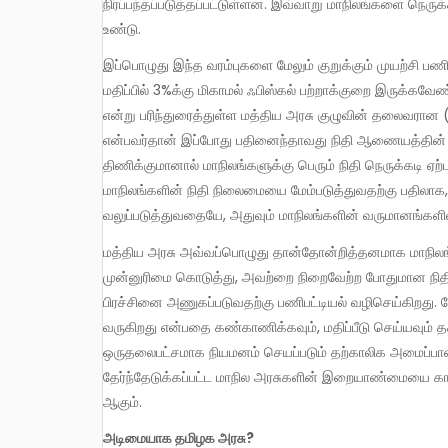
நிர்ப்பந்தப்படுத்தப்பட்டுள்ளன. இவ்வாறு மாநிலங்களை நெரு
உண்டு.
இப்பொழுது இந்த வரம்புகளை மேலும் குறுக்கும் முயற்சி பணிபட்டியல் வாயிலாக வந்துள்ளது. ஏற்கெனவே மாநில மொத்த உற்பத்தி
மதிப்பில் 3%க்கு மிகாமல் ஃபிஸ்கல் பற்றாக்குறை இருக்கவ
என்று பரிந்துரைத்துள்ள மத்திய அரசு குழுவின் தலைவரான (ப
என்பவர்தான் இப்போது பதினைந்தாவது நிதி ஆணையத்தின் 
திணிக்குமானால் மாநிலங்களுக்கு பெரும் நிதி நெருக்கடி ஏற
மாநிலங்களின் நிதி நிலைமையை மேம்படுத்துவதற்கு பதிலாக,
வலுப்படுத்துவதையே, அதுவும் மாநிலங்களின் வருமானங்கள
மத்திய அரசு அவ்வப்பொழுது தான்தோன்றித்தனமாக மாநிலங்களைக் கலந்துகொள்ளாமல் அறிவிக்கும் புதிய திட்டங்களுக்கு
முன்னுரிமை கொடுத்து, அவற்றை நிறைவேற்ற போதுமான நிதி மத
பிரச்சினை அணுகப்படுவதற்கு பணிபட்டியல் வழிசெய்கிறது. 
வருகிறது என்பதை கண்காணிக்கவும், மதிப்பீடு செய்யவும் த
ஒருதலைபட்சமாக நியமனம் செயப்படும் தற்காலிக அமைப்ப
தேர்ந்தேடுக்கப்பட்ட மாநில அரசுகளின் இறையாண்மையை க
ஆகும்.
அடிமையாக தமிழக அரசு?