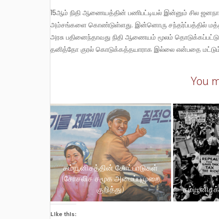
15ஆம் நிதி ஆணையத்தின் பணிபட்டியல் இன்னும் சில ஜனநாயக விரோத அம்சங்களை, மாநில உரிமைகளுக்கு விரோதமான
அம்சங்களை கொண்டுள்ளது. இன்னொரு சந்தர்ப்பத்தில் மத்த
அரசு பதினைந்தாவது நிதி ஆணையம் மூலம் தொடுக்கப்பட்ட
தனித்தோ குரல் கொடுக்கத்தயாராக இல்லை என்பதை மட்டும்
You m
கம்யூனிசத்தின் கோட்பாடுகள்
(சோசலிச சமூக அமைப்புமுறை
குறித்து)
கம்யூனிசக
Like this: