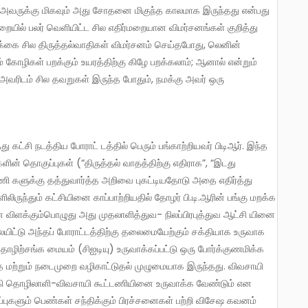
 வரை அவருக்கு மிகவும் அது சோதனை மிகுந்த காலமாக இருந்தது என்பது
றையில் பலர் வெளியிட்ட சில எதிர்மறையான விமர்சனங்கள் குறித்து
ர்க்கை சில திருத்தல்வாதிகள் விமர்சனம் செய்தபோது, லெனின்
 கோழிகள் பறக்கும் உயரத்திற்கு கிழே பறக்கலாம்; ஆனால் என்றும்
” அவரிடம் சில தவறுகள் இருந்த போதும், நமக்கு அவர் ஒரு
ின் தொகுப்புகள் (“திருத்தல் வாதத்திற்கு எதிராக”, “இடது
அணி களுக்கு தத்துவார்த்த அறிவை புகட்டியதோடு அதை எதிர்த்து
ிருந்தும் கட்சியினை காப்பாற்றியதில் தோழர் பி.டி.ஆரின் பங்கு மறக்க
விளக்கும்பொழுது அது முதலாளித்துவ- நிலப்பிரபுத்துவ ஆட்சி யினை
ையிட்டு அந்தப் போராட்டத்திற்கு தலைமையேற்கும் சக்தியாக உருவாக
ழிற்சங்க மையம் (சிஐடியு) உருவாக்கப்பட்டு ஒரு போர்க்குணமிக்க
த மற்றும் நடைமுறை வழிகாட்டுதல் முழுமையாக இருந்தது. விவசாயி
கி தொழிலாளி-விவசாயி கூட்டணியினை உருவாக்க வேண்டும் என
புகளும் பெண்கள் சந்திக்கும் பிரச்சனைகள் பற்றி விசேஷ கவனம்