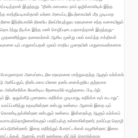
படித்தான் இருந்தது. “தீண்டாமையை நாம் ஒழிக்காவிடில் இந்த
சரித்த காந்தியடிகள்தான் வர்ண அமைப்பு இயற்கையின் மீற முடியாத
 நிலை இந்தியாவில் நிலவிய நிலப்பிரபுத்துவ உறவுகளை எந்த வகையிலும்
 தொடர்ந்து நீடிக்க இந்த மண் செழிப்புடையதாகத்தான் இருந்தது-
கள், முதலாளித்துவ தலைவர்கள் ஆகிய மூன்று பலம் வாய்ந்த சக்திகள்
 உறவுகளை யும் பாதுகாப்பதன் மூலம் சாதிய முறையின் பாதுகாவலர்களாக
கீடு அளிப்பதும், தீண்டாமை யினை தண்டனைக்குரிய குற்றமாக
ணர்வை அங்கீகரிக்க வேண்டிய தேவையில் எழுந்தவை. பி.டி.ஆர்.
ும் இட ஒதுக்கீடு முறையை எதிர்க்க முடியாது, எதிர்க்க வும் கூடாது”.
ு வாய்ப்பளித்து உதவுகின்றன என்பது உண்மை. ஆனால் இதை யும்
ோய் கொண்டிருக்கின்றன என்பதும் உண்மை. இன்றைக்கு ஆளும் வர்க்கம்
வசாயத்தொழிலாளர்களும் பாதிப்புக்கு உள்ளாகின்றனர்; நகர்ப்புற தொழி
ிக்கப்படுகின்றனர். இதை எதிர்த்துப் போராட்டங்கள் எழுகின்றன; இவை
 போராட்டங்கள். ஆனால், சாதி உணர்வை விட்டுக் கொடுக்காத