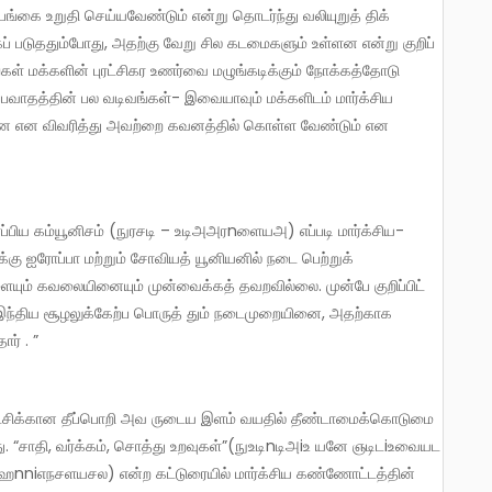
பங்கை உறுதி செய்யவேண்டும் என்று தொடர்ந்து வலியுறுத் திக்
ப் படுததும்போது, அதற்கு வேறு சில கடமைகளும் உள்ளன என்று குறிப்
ுவங்கள் மக்களின் புரட்சிகர உணர்வை மழுங்கடிக்கும் நோக்கத்தோடு
தர்ப்பவாதத்தின் பல வடிவங்கள்- இவையாவும் மக்களிடம் மார்க்சிய
ன்றன என விவரித்து அவற்றை கவனத்தில் கொள்ள வேண்டும் என
்கு ஐரோப்பா மற்றும் சோவியத் யூனியனில் நடை பெற்றுக்
ையும் கவலையினையும் முன்வைக்கத் தவறவில்லை. முன்பே குறிப்பிட்
 இந்திய சூழலுக்கேற்ப பொருத் தும் நடைமுறையினை, அதற்காக
ர் . ”
கிறது. “சாதி, வர்க்கம், சொத்து உறவுகள்”(நுஉடிnடிஅiஉ யனே ஞடிடiஉவையட
nniஎநசளயசல) என்ற கட்டுரையில் மார்க்சிய கண்ணோட்டத்தின்