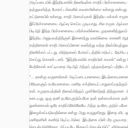
அடிப்படையில் இந்தியாவில் நிலவியுள்ள சாதிப் பிரச்சனையை 
தத்துவார்த்த போராட்டங்களில் கவனமின்மை உள்ளது என்பது
கட்டுரையில் உள்ளது. சாதி அமைப்புகள் இந்திய மக்கள் சமூகம
இப்பிரச்சனையை ஆய்வு செய்ய முடியாது. சில சமூக ஆய்வாளர்
பிடிஆர் இந்த பிரச்சனையை பார்க்கவில்லை. முதலாளித்துவம
இந்திய அனுபவத்திற்குள் இணைந்து வரவில்லை. காலனி ஆதி
கத்தினரால் சாதி அமைப்பினை வளர்த்து வந்த நிலப்பிரபுத்த
திணிக்கப் பட்டது. விடுதலைப் போராட்டத்தில் ஈடுபட்ட தேச
செய்து கொண் டனர். “இந்தியாவில் சாதியின் சவால்” என்று 
மேற்கோள் காட்டியதை பிடிஆர் அந்தப் புத்தகத்தைப் பற்றிய அ
“…. நான்கு வருணங்கள் அடிப்படையானவை; இயற்கையானவை
பிரிவுகளும் உபரியானவை. மனித சக்தியைப் பாதுகாப்பதற்
கள். சமுதாயத்தின் நிலைப்பிற்கும் முன்னேற்றத் திற்குமான ம
உடையது. ஒரு தனி நபரோ,குடும்பமோ தன் நன்மைக்காக தன் வ
ஒண்ணாமல் ஒரே சாதிப்பிரிவிலேயே அந்த நபரோ, குடும் பமோ நீட
இழைக்கப்படுவதில்லை என்று அது கருதுகிறது. இதை விட ஒ
மனிதனின் கண்டு பிடிப்பு அல்ல; இயற்கை யின் மீற முடியாத நியதி
செயல்படுகிறேதா, அப்படியே இதுவும் செயல்படும்”. விடுதலை