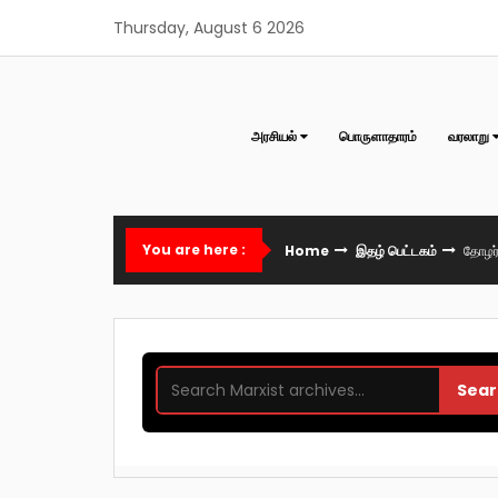
Skip
Thursday, August 6 2026
to
content
அரசியல்
பொருளாதாரம்
வரலாறு
You are here :
Home
இதழ் பெட்டகம்
தோழர்
Sear