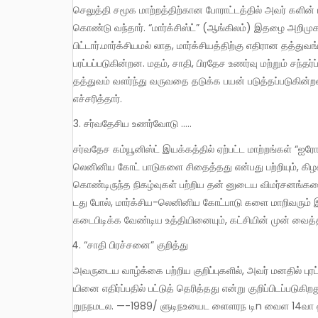
செலுத்தி சமூக மாற்றத்திற்கான போராட்டத்தில் அவர் களின் 
கொண்டு வந்தார். “மார்க்சிஸ்ட்” (ஆங்கிலம்) இதழை அறிமுக
பிட்டார்.மார்க்சியமல் லாத, மார்க்சியத்திற்கு எதிரான தத்த
பரப்பப்படுகின்றன. மதம், சாதி, பிரதேச உணர்வு மற்றும் சந்
தத்துவம் வளர்ந்து வருவதை தடுக்க பயன் படுத்தப்படுகி
எச்சரித்தார்.
சர்வதேசிய உணர்வோடு …..
சர்வதேச கம்யூனிஸ்ட் இயக்கத்தில் ஏற்பட்ட மாற்றங்கள் “ஐரோப்பிய கம்யூனிசம் (நுரசடி – உடிஅஅரnளையஅ) எப்படி மார்க்சிய-
லெனினிய கோட் பாடுகளை சிதைத்தது என்பது பற்றியும், கிழக
கொண்டிருந்த நிகழ்வுகள் பற்றிய தன் னுடைய விமர்சனங்கள
டது போல், மார்க்சிய-லெனினிய கோட்பாடு களை மாறிவரும்
கடைபிடிக்க வேண்டிய உத்தியினையும், கட்சியின் முன் வைத்தா
“சாதி பிரச்சனை” குறித்து
அவருடைய வாழ்க்கை பற்றிய குறிப்புகளில், அவர் மனதில் புரட்சிக்கான தீப்பொறி அவ ருடைய இளம் வயதில் தீண்டாமைக்கொடுமை
யினை எதிர்ப்பதில் பட்டுத் தெரித்தது என்று குறிப்பிடப்படு
றுநநமடல. —-1989/ ளுடிநஉயைட ளைளரந டிn வைள 14வா ஹ