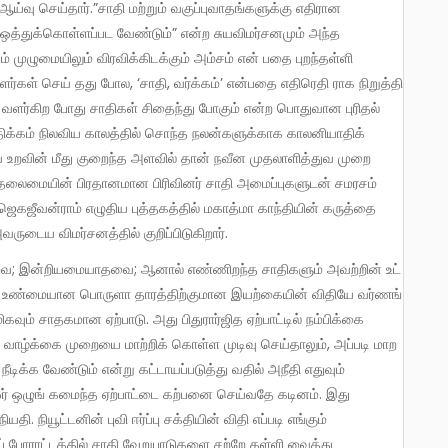
ஆய்வு செய்தார்.”சாதி மற்றும் வகுப்புவாதங்களுக்கு எதிரான
 ஒத்துக்கொள்ளப்பட வேண்டும்” என்ற சுயவிமர்சனமும் அந்த
் முழுமையிலும் விரவிக்கிடக்கும் அம்சம் என் பதை புறந்தள்ளி
கள் செய் தது போல, ‘சாதி, வர்க்கம்’ என்பதை எதிரெதி ராக நிறுத்தி
் வளர்கிற போது சாதிகள் சிதைந்து போகும் என்ற பொதுவான புரிதல்
க்கம் நிலவிய காலத்தில் சொந்த நலன்களுக்காக காலனியாதிக்
ுவ உறவின் மீது குறைந்த அளவில் தான் நவீன முதலாளித்துவ முறை
ிய தலைமையின் பிரதானமான பிரிவினர் சாதி அமைப்புகளுடன் சமரசம்
ஜெகஜீவன்ராம் எழுதிய புத்தகத்தில் மகாத்மா காந்தியின் கருத்தை
வருடைய விமர்சனத்தில் குறிப்பிடுகிறார்.
; இன்றியமையாதவை; ஆனால் எண்ணிறந்த சாதிகளும் அவற்றின் உட்
கும் உண்மையான பொருளா தாரத்திற்குமான இயற்கையின் விதியே வர்ணங்
ிகவும் சாதகமான ஏற்பாடு. அது பிதுரார்ஜித ஏற்பாட்டில் நம்பிக்கை
ாழ்க்கை முறையை மாற்றிக் கொள்ள முடிவு செய்தாலும், அப்படி மாற
ிக்க வேண்டும் என்று கட்டாயப்படுத்து வதில் அநீதி எதுவும்
ர் ஒழுங் கமைந்த ஏற்பாட்டை கற்பனை செய்வதே கடினம். இது
. நியூட்டனின் புவி ஈர்ப்பு சக்தியின் விதி எப்படி எங்கும்
ப் போராட்டத்தில் சாதி வேறுபாடுகளை சற்றே தள்ளி வைத்து