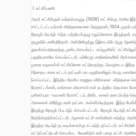
கட்சிப்பணி
அவர் கட்சிக்குள் வந்தபொழுது (1928) கட் சிக்கு அகில இந்திய மையம் என்று எதுவும் கிடையாது. மீரட் சதி வழக்கில் குற்றம்
சாட்டப் பட்டவர்கள் விடுதலையான பிறகுதான், 1934 முதல் மத
தோழர் பிடிஆர் அந்த மத்தியக்குழு உறுப்பினராக இருந்தார்.
குழுவில் பணிபுரிந்தார். அன்றிலிருந்து (இடையில் ஆறு ஆண
துவக்கப்படுவதற்கு முன்பு செயல்பட்ட கம்யூனிஸ்ட் கட்சியிலும
பகுதியாகவே செயல்பட்டார். பல்வேறு மாநிலங்களின் பிரச்சன
முறை உருவாக்கி கட்சியினை கட்டுவதற்கு அவருடைய இந்த அ
பிந்தைய கால கட்டம் நாட்டின் பல பகுதிகளிலும் பெரு மளவ
செய்யப்பட்ட இந்திய தேசிய ராணுவ வீரர்களை விடுதலை செய
போராட்டங்கள், வங்காள விவசாயி கள் நடத்திய தெபாகா போராட
புன்னப்புரா -வயலார் போராட் டம், நீண்ட காலம் நடைபெற்ற த
அலைகள் விரிந்து பரவி நாட்டை கவ்விப்பிடித்தன. இந்த போர
இருந்து தோழர் பி.டி.ஆர். செயல் பட்டார்.. தோழர் பிடிஆர் க
தேர்ந்தெடுக்கப்பட்டார். ஆனால் கட்சி காங்கிரஸ் எடுத்த அர
இருந்த பிடிஆர் நடவடிக்கைக்கு உட்படுத் தப்பட்டார். கட்சிய
கட்டுப்பாட்டுடன் செயல்பட வேண்டும் என் பதை கட்சி அணிகளு