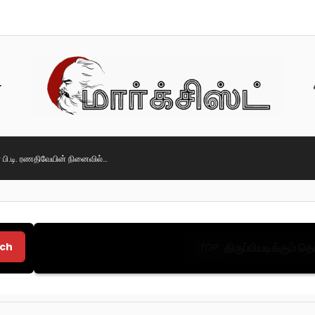
 பி.டி. ரணதிவேயின் நினைவில்…
ch
திருப்பியடிக்கும் 
TOP: