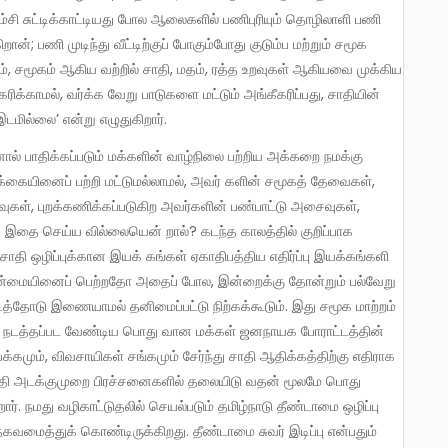
ாம்சி சுட்டிக்காட்டியது போல ஆலைகளில் பணிபுரியும் தொழிலாளி பணி
ான்; பணி முடிந்து வீட்டிற்குப் போகும்போது குடும்ப மற்றும் சமூக
ம், சமூகம் ஆகிய வற்றில் சாதி, மதம், ரத்த உறவுகள் ஆகியவை முக்கிய
க்காமல், வர்க்க வேறு பாடுகளை மட்டும் அங்கீகரிப்பது, சாதியின்
டமில்லை’ என்று எழுதுகிறார்.
்க்கையினைப் பற்றி மட்டுமல்லாமல், அவர் களின் சமூகத் தேவைகள்,
கள், புறக்கணிக்கப்படுகிற அவர்களின் பண்பாட்டு அசைவுகள்,
இதை செய்ய வில்லையென் றால்? கடந்த காலத்தில் குறிப்பாக
ி சாதி ஒழிப்புக்கான இயக் கங்கள் ஏகாதிபத்திய எதிர்ப்பு இயக்கங்களி
ன் தன்மையினைப் பெற்றதோ அதைப் போல, இன்றைக்கு தோன்றும் பல்வேறு
த்தோடு இணையாமல் தனிமைப்பட்டு நிற்கக்கூடும். இது சமூக மாற்றம்
ும் நடத்தப்பட வேண்டிய பொது வான மக்கள் ஜனநாயக போராட்டத்தின்
்கமும், விவசாயிகள் சங்கமும் சேர்ந்து சாதி ஆதிக்கத்திற்கு எதிராக
சாதி அடக்குமுறை பிரச்சனைகளில் தலையிடு வதன் மூலமே பொது
ுகிறார். நமது வழிகாட்டுதலில் செயல்படும் தமிழ்நாடு தீண்டாமை ஒழிப்பு
த்துக் கொண்டிருக்கிறது. தீண்டாமை சுவர் இடிப்பு என்பதும்