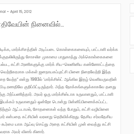
rial
April 15, 2012
ரணதிவேயின் நினைவில்…
 தாக்குதலிலிருந்து சோசலிச முகாமை பாதுகாத்து அக்கொள்கைகளை
செயல்பட, கட்சி அணிகளுக்கு மார்க் சிய-லெனினிய கண்ணோட்டத்தை
வெற்றிகரமாக மக்கள் ஜனநாயகப்புரட்சி யினை நிறைவேற்றி இந்த
றை வேற்ற” என்று 1983ல் ‘மார்க்சிஸ்ட் ஆங்கில இதழ் வெளிவருவதின்
.டி.ரணதிவே குறிப்பிட்டிருந்தார். அந்த நோக்கங்களுக்காகவே தனது
அர்ப்பணித்தார். அவர் ஒரு மார்க்சிஸ்டாக உருவானதும், பாட்டாளி
் இயக்கம் உருவானதும் ஒன்றோ டொன்று பின்னிப்பிணைக்கப்பட்ட
ற்கும் ஆட்படாமல், சோதனைகள் வந்த போதும், கட்சி வழியினை
 தார் என்பதை கட்சியின் வரலாறு தெரிவிக்கிறது. தேசிய சர்வதேசிய
கூர்மை யாக ஆய்வு செய்து அதை கட்சியின் முன் வைத்து கட்சி
வராக அவர் விளங் கினார்.