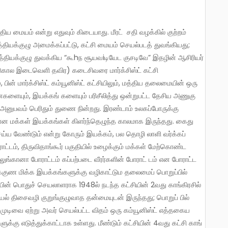
்தியக்குழு அமைக்கப்பட்டு, கட்சி மையம் செயல்படத் துவங்கியது;
 மத்தியக்குழு துவக்கிய “கூhந சூயவiடியேட குசடிவே” இதழின் ஆசிரியர்
்டுகால இடைவெளி தவிர) கடைசிவரை மார்க்சிஸ்ட் கட்சி
், பின் மார்க்சிஸ்ட் கம்யூனிஸ்ட் கட்சியிலும், மத்திய தலைமையின் ஒரு
ைகளையும், இயக்கங் களையும் பரிசீலித்து ஒன்றுபட்ட தேசிய அணுகு
னுபவம் பெரிதும் துணை நின்றது. இரண்டாம் உலகப்போருக்கு
ிலான மக்கள் இயக்கங்கள் கிளர்ந்தெழுந்த காலமாக இருந்தது. கைது
்ய வேண்டும் என்று கோரும் இயக்கம், பல தொழி லாளி வர்க்கப்
்டம், திருவிதாங்கூர் பகுதியில் உழைக்கும் மக்கள் மேற்கொண்ட
ெலுங்கானா போராட்டம் கப்பற்படை வீரர்களின் போராட் டம் என போராட்ட
்க்குண மிக்க இயக்கங்களுக்கு வழிகாட்டும தலைமைப் பொறுப்பில்
ட்சியின் பொதுச் செயலாளராக 1948ல் நடந்த கட்சியின் 2வது காங்கிரசில்
சியல் திசைவழி குறுங்குழுவாத தன்மையுடன் இருந்தது; பொறுப் பில்
ின் முடிவை ஏற்று அவர் செயல்பட்ட விதம் ஒரு கம்யூனிஸ்ட் எத்தகைய
க்கு எடுத்துக்காட்டாக உள்ளது. மீண்டும் கட்சியின் 4வது கட்சி காங்