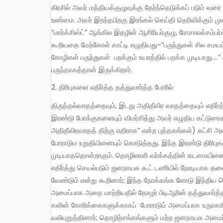
கிரசில் அவர் மத்தியக்குழுவுக்கு தேர்ந்தெடுக்கப் படும்
உண்மை. அவர் இறந்தபிறகு இரங்கல் செய்தி தெரிவிக்கும் மு
“மார்க்சிஸ்ட்” ஆங்கில இதழின் ஆசிரியர்குழு, ரோசாலக்சம்ப
கூறியதை மேற்கோள் காட்டி எழுதியது-”பருந்துகள் சில சமயம்
கோழிகள் பருந்துகள் பறக்கும் உயரத்தில் பறக்க முடியாது….
பருந்தாகத்தான் இருக்கிறார்.
திரிபுகளை எதிர்த்த தத்துவார்த்த போரில்
திருத்தல்வாதத்தையும், இடது அதிதீவிர வாதத்தையும் எதிர்த்து கட்சி நடத்திய போராட் டத்தில் பெரும் பங்காற்றியவர் பிடிஆர். இந்த
இரண்டு போக்குகளையும் விமர்சித்து அவர் எழுதிய கட்டுரைகள
அதிதீவிரவாதத் திற்கு எதிராக” என்ற புத்தகங்கள்) கட்சி 
போராடும உறுதியினையும் கொடுத்தது. இந்த இரண்டு திரிபுகளில
முடியாததொன்றாகும். தொழிலாளி வர்க்கத்தின் கடமையினை 
எதிர்த்து செயல்படும் ஜனநாயக கூட் டணியில் நேரடியாக தல
வேண்டும் என்று கூறினார்; இந்த நோக்கங்க ளோடு இந்திய தொ
அமைப்பாக அதை மாற்றியதில் தோழர் பிடிஆரின் தத்துவார்த்
களின் கோரிக்கைகளுக்காகப் போராடும் அமைப்பாக உருவா
வலியுறுத்தினார்; தொழிற்சங்கங்களும் மற்ற ஜனநாயக அமைப்