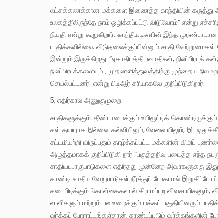
லட்சக்கணக்கான மக்களை இணைத்த காந்தியின் கருத்து அப்
உலகத்திலிருந்தே நாம் ஒழிக்கப்பட்டு விடுவோம்” என்று எச்
நியதி என்று கூறுகிறார். காந்தியடிகளின் இந்த முரண்பாடான
பாதிக்கவில்லை. விடுதலைக்குப்பின்னும் சாதி வேற்றுமைகள்
இன்றும் இருக்கிறது. “ஏகாதிபத்தியவாதிகள், நிலப்பிரபுக் 
நிலப்பிரபுக்களையும் , முதலாளித்துவத்திற்கு முந்தைய நில
செயல்பட்டனர்” என்று பிடிஆர் சரியாகவே குறிப்பிடுகிறார்.
எதிர்கால அணுகுமுறை
சாதிகளுக்கும், தீண்டாமைக்கும் உயிரூட்டிக் கொண்டிருக்கும் பொருளாதார அமைப்பை, நில உறவுகளை மாற்றுவதற்கு ஆளும் வர்க்கங்
கள் தயாராக இல்லை. கல்வியிலும், வேலை யிலும், இடஒதுக்
சட்டமியற்றி யிருப்பதும் தாழ்த்தப்பட்ட மக்களின் விழிப் பு
அழுத்தமாகக் குறிப்பிடுகி றார் “பகுத்தறிவு படைத்த எந்த நபர
சாதியப்பாகுபாடுகளை எதிர்த்து முன்னேற அவர்களுக்கு இத
தாண்டி சாதிய வேறுபாடுகள் நீர்த்துப் போகாமல் இறுகிப்ப
கடைபிடிக்கும் கொள்கைகளால் கிராமப்புற விவசாயிகளும், வி
லாளிகளும் மற்றும் பல உழைக்கும் மக்கட் பகுதியினரும் பாத
வர்க்கப் போராட்டங்கள்தான், சுரண்டப்படும் வர்க்கங்களின்