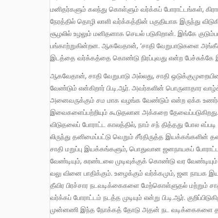
மனிதர்களும் கலந்து கொள்ளும் வர்க்கப் போராட்டங்கள், கிர
நேரத்தில் தொழி லாளி வர்க்கத்தின் பகுதியாக இருந்து விடுகிற
சூழலில் உழலும் மனிதனாக செயல் படுகிறான். இங்கே குடும்ப
பங்காற்றுகின்றன. ஆகவேதான், ‘சாதி வேறுபாடுகளை அங்கீகரி
இடத்தை வர்க்கத்தை கொண்டு நிரப்புவது என்ற பேச்சுக்கே இ
ஆகவேதான், சாதி வேறுபாடு அல்லது, சாதி ஒடுக்குமுறையினால் பாதிக்கப்படும் மக்களின் வாழ்நிலை பற்றிய அக்கறை நமக்கு
வேண்டும் என்கிறார் பி.டி.ஆர். அவர்களின் பொருளாதார வாழ
அனைவருக்கும் சம மாக வழங்க வேண்டும் என்ற ஏக்க உணர்வு
இவைகளைப்பற்றியும் கூடுதலான அக்கறை தேவைப்படுகிறது. 
விடுதலைப் போராட்ட காலத்தில், நாம் சந் தித்தது போல எப்பட
லிருந்து தனிமைப்பட்டு வெறும் சீர்திருத்த இயக்கங்களி
சாதி மறுப்பு இயக்கங்களும், பொதுவான ஜனநாயகப் போராட்ட
வேண்டியும், சுரண்டலை முடிவுக்குக் கொண்டு வர வேண்டிய
வலு வினை பாதிக்கும். உழைக்கும் வர்க்கமும், ஜன நாயக இயக
தீவிர பிரச்சார நடவடிக்கைகளை மேற்கொள்ளுதல் மற்றும் 
வர்க்கப் போராட்டம் நடத்த முடியும் என்று பி.டி.ஆர். குறிப்பிட
முன்னணி இந்த நோக்கத் தோடு அதன் நட வடிக்கைகளை தகவமை