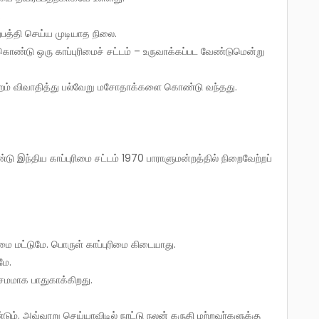
.
த்தி செய்ய முடியாத நிலை.
ண்டு ஒரு காப்புரிமைச் சட்டம் – உருவாக்கப்பட வேண்டுமென்று
்றம் விவாதித்து பல்வேறு மசோதாக்களை கொண்டு வந்தது.
இந்திய காப்புரிமை சட்டம் 1970 பாராளுமன்றத்தில் நிறைவேற்றப்
ிமை மட்டுமே. பொருள் காப்புரிமை கிடையாது.
மே.
 சமமாக பாதுகாக்கிறது.
டும். அவ்வாறு செய்யாவிடில் நாட்டு நலன் கருதி மற்றவர்களுக்கு