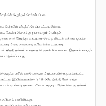
தத்தில் இழுத்துச் செல்லப்பட்டன.
மை பெற்றபின் உற்பத்தி செய்ய கட்டாயமில்லை.
ண்மை போன்ற அனைத்து துறைகளும் அடங்கும்.
ர் கண்டுபிடித்து காப்புரிமை செய்து விட்டார் என்றால் ஒப்பந்த
டியாது. அந்த மருந்ததை உபயோகிக்க முடியாது.
ை பயன்படுத்தி தங்கள் லாபத்தை பெருக்கி கொண்டன. இதனால் வளரும்
 பாதிக்கப்பட்டது.
லில் இருந்த பாரிஸ் கன்வென்ஷன் அடிப்படையில் உருவாக்கப்பட்ட
ட்டது. இப்பின்னணியில் 1948-50ல் நீதிபதி தேக் சாந்த்
கோபால் ஐயங்கார் தலைமையிலான குழுவும் ஆய்வு செய்து தங்கள்
்கமளிக்கத் தவறிவிட்டது.
ியை தவிர்ப்பதற்காகவே உள்ளது.