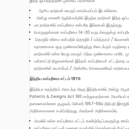
இந்த ஒப்பந்தத்தின் முக்கிய அம்சங்கள்
ஆசிய நாடுகள் எவரும் கையொப்பம் இடவில்லை.
அன்று காலனி ஆதிக்கத்தில் இருந்த நாடுகள் இந்த ஒப்பந்
பல நாடுகளில் காப்புரிமை என்பதே இல்லாமல் இருந்தது.
பொருளுக்கான காப்புரிமை 14-20 வருடங்களுக்கு காப்புரி
தொழில் உரிமை என்பதில் தொழில் / வர்த்தகம் / வேளா
உதாரணமாக ஒரு மூலிகையிலிருந்து கிடைக்கும் மருந்தை ஒருவ
நாடுகளில் உள்ள வேறு எவரும் அந்த மூலிகையை பயிரிட மு
பன்னாட்டு நிறுவனங்கள் இந்தக் காப்புரிமைச் சட்டத்த
நாடுகளின் சுயசார்பும் / அன்னிய செலாவணியும் கடுமையாக
இந்திய காப்புரிமை சட்டம் 1970
இந்தியா சுதந்திரம் அடைந்த பிறகு இந்தியாவில் அன்று அமு
Patents & Designs Act 1911 மாற்றுவதற்கான அவசியம் ஏற்ப
தலைமையிலான குழுவும், பின்னர் 1957-59ல் நீதிபதி இராஜ
அறிக்கைகளை சமர்ப்பித்தது. அவர்கள் அறிக்கையில்,
அமலில் உள்ள காப்புரிமை சட்டம் கண்டுபிடிப்புகளுக்கு ஊக
காப்புரிமை நாட்டின் நலனை கருத்தில் கொள்ளாமல் போட்ட