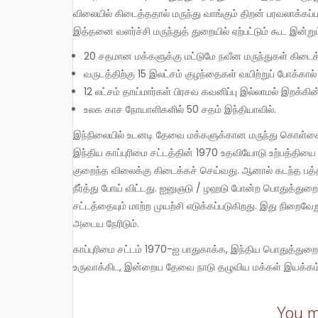
விலையில் கிடைத்ததால் மருந்து வாங்கும் திறன் பரவலாக்கப்
இத்தனை வளர்ச்சி மருந்துத் துறையில் ஏற்பட்டும் கூட இன்றும
20 சதமான மக்களுக்கு மட்டுமே நவீன மருந்துகள் கிடைக்
வருடத்திற்கு 15 இலட்சம் குழந்தைகள் வயிற்றுப் போக்கால்
12 லட்சம் தாய்மார்கள் பிரசவ கவனிப்பு இல்லாமல் இறக்கின
உலக காச நோயாளிகளில் 50 சதம் இந்தியாவில்.
இந்நிலையில் உடனடி தேவை மக்களுக்கான மருந்து கொள்கையை உருவாக்கி பொதுத்துறை நிறுவனங்களை மேலும் வலுப்படுத்தி
இந்திய காப்புரிமை சட்டத்தின் 1970 உதவியோடு உற்பத்தியை
குறைந்த விலைக்கு கிடைக்கச் செய்வது. ஆனால் கடந்த 
நீர்த்து போய் விட்டது. ஐனுஞடு / ழஹடு போன்ற பொதுத்துறை
சட்டத்தையும் மாற்ற முயற்சி எடுக்கப்படுகிறது. இது நிறைவே
அடைய நேரிடும்.
காப்புரிமை சட்டம் 1970-ஐ பாதுகாக்க, இந்திய பொதுத்துறை நிறுவனங்கள் செயல்பட, மக்களுக்கான மருந்து கொள்கை
உருவாக்கிட, இன்றைய தேவை நாடு தழுவிய மக்கள் இயக்கம்
You m