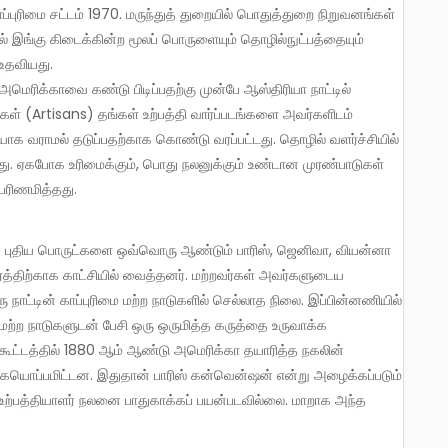
்புரிமை சட்டம் 1970. மருந்துத் துறையில் பொதுத்துறை நிறுவனங்கள்
ல் இங்கு கிடைக்கின்ற மூலப் பொருளையும் தொழில்நுட்பத்தையும்
 உதவியது.
 அமெரிக்காவை கண்டு பிடிப்பதற்கு முன்பே ஆஸ்திரியா நாட்டில்
 (Artisans) தங்கள் உற்பத்தி வார்ப்படங்களை அவர்களிடம்
ியாக வராமல் தடுப்பதற்காக கொண்டு வரப்பட்டது. தொழில் வளர்ச்சியில்
தது. ஏகபோக உரிமைக்கும், பொது நலனுக்கும் உண்டான முரண்பாடுகள்
பரிணமித்தது.
் புதிய பொருட்களை ஒவ்வொரு ஆண்டும் பாரிஸ், ஜெனிவா, வியன்னா
ரத்திற்காக காட்சியில் வைத்தனர். மற்றவர்கள் அவர்களுடைய
நாட்டின் காப்புரிமை மற்ற நாடுகளில் செல்லாத நிலை. இப்பின்னணியில்
ற்ற நாடுகளுடன் பேசி ஒரு ஒருமித்த கருத்தை உருவாக்க
 கூட்டத்தில் 1880 ஆம் ஆண்டு அமெரிக்கா தயாரித்த நகலின்
் கையொப்பமிட்டன. இதுதான் பாரிஸ் கன்வென்ஷன் என்று அழைக்கப்படும்
து உற்பத்தியாளர் நலனை பாதுகாக்கப் பயன்படவில்லை. மாறாக அந்த