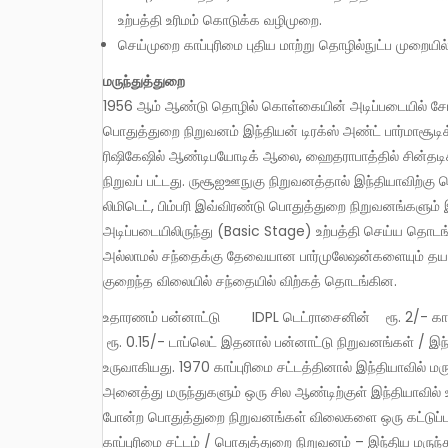
உற்பத்தி உரிமம் கொடுக்க வழிமுறை.
செய்முறை காப்புரிமை புதிய மாற்று தொழில்நுட்ப முறைய
மருந்துத்துறை
1956 ஆம் ஆண்டு தொழில் கொள்கையின் அடிப்படையில் சோவிய
பொதுத்துறை நிறுவனம் இந்தியன் டிரக்ஸ் அண்ட் பார்மாசூட
ரிஷிகேஷில் ஆண்டிபயோடிக் ஆலை, ஹைதராபாத்தில் சின்தடி
நிறுவப் பட்டது. ருசூஐஊநுகு நிறுவனத்தால் இந்தியாவிற்க
லிமிடெட், பிம்பரி இவ்விரண்டு பொதுத்துறை நிறுவனங்களும் 
அடிப்படையிலிருந்து (Basic Stage) உற்பத்தி செய்ய தொடங
அல்லாமல் சந்தைக்கு தேவையான பார்முலேஷன்களையும் தயார
குறைந்த விலையில் சந்தையில் விற்கத் தொடங்கின.
உதாரணம் பன்னாட்டு IDPL டெட்ராசைனின் ரூ. 2/- காப்சூல் ரூ. 0.50/- காப்சூல் அனால்ஜின் ரூ. 0.75/- டாப்லெட்
ரூ. 0.15/- டாப்லெட் இதனால் பன்னாட்டு நிறுவனங்கள் / இ
உருவாகியது. 1970 காப்புரிமை சட்டத்தினால் இந்தியாவில் மரு
அனைத்து மருந்துகளும் ஒரு சில ஆண்டிற்குள் இந்தியாவில்
போன்ற பொதுத்துறை நிறுவனங்கள் விலைகளை ஒரு கட்டுப்பாட
காப்புரிமை சட்டம் / பொதுத்துறை நிறுவனம் – இந்திய மருந்த