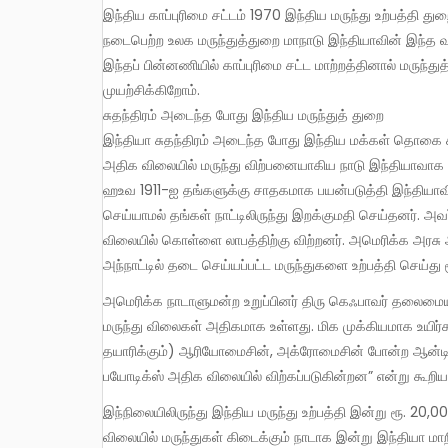
இந்திய காப்புரிமை சட்டம் 1970 இந்திய மருந்து உற்பத்தி துறையை தன்னிறைவு அடைய செய்கிறது. 1982ஆம் ஆண்டு லிஸ்பனில்
நடைபெற்ற உலக மருந்துத்துறை மாநாடு இந்தியாவின் இந்த வள
இந்தப் பின்னணியில் காப்புரிமை சட்ட மாற்றத்தினால் மருந
முயற்சிக்கிறோம்.
சுதந்திரம் அடைந்த போது இந்திய மருந்துத் துறை
இந்தியா சுதந்திரம் அடைந்த போது இந்திய மக்கள் தொகை சு
அதிக விலையில் மருந்து விற்பனையாகிய நாடு இந்தியாவா
ஹஉவ 1911-ஐ தங்களுக்கு சாதகமாக பயன்படுத்தி இந்தியாவில
செய்யாமல் தங்கள் நாட்டிலிருந்து இறக்குமதி செய்தனர். அவ
விலையில் கொள்ளை லாபத்திற்கு விற்றனர். அமெரிக்க அரசு
அந்நாட்டில் தடை செய்யப்பட்ட மருந்துகளை உற்பத்தி செய்து
அமெரிக்க நாடாளுமன்ற உறுப்பினர் திரு கெஃபாவர் தலைமையிலான ஒரு குழு (1959) தன்னுடைய அறிக்கையில் “இந்திய நாட்டில்
மருந்து விலைகள் அதிகமாக உள்ளது. மிக முக்கியமாக உயிர
தயாரிக்கும்) ஆரியோமைசின், அக்ரோமைசின் போன்ற ஆன்ட
பயோடிக்ஸ் அதிக விலையில் விற்கப்படுகின்றன” என்று கூறிய
இந்நிலையிலிருந்து இந்திய மருந்து உற்பத்தி இன்று ரூ. 20,000 கோடியாக உயர்ந்துள்ளது. அது மட்டுமல்ல, உலகிலேயே மிகக் குறைந்த
விலையில் மருந்துகள் கிடைக்கும் நாடாக இன்று இந்தியா மாற