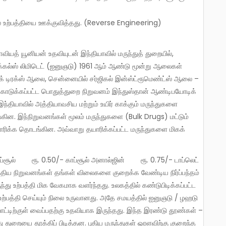
ில் உற்பத்தியை ஊக்குவித்தது. (Reverse Engineering)
த் யூனியன் உதவியுடன் இந்தியாவில் மருந்துத் துறையில்,
ிக்கல்ஸ் லிமிடெட் (ஐனுஞடு) 1961 ஆம் ஆண்டு மூன்று ஆலைகள்
க் டிரக்ஸ் ஆலை, சென்னையில் சர்ஜிகல் இன்ஸ்ட்ரூமெண்ட்ஸ் ஆலை –
ு கொடுக்கப்பட்ட பொதுத்துறை நிறுவனம் இந்துஸ்தான் ஆண்டிபயோடிக்
இந்தியாவில் அத்தியாவசிய மற்றும் உயிர் காக்கும் மருந்துகளை
்கின. இந்நிறுவனங்கள் மூலம் மருந்துகளை (Bulk Drugs) மட்டும்
ிக்க தொடங்கின. அவ்வாறு தயாரிக்கப்பட்ட மருந்துகளை மிகக்
ந்திய நிறுவனங்கள் தங்கள் விலைகளை குறைக்க வேண்டிய நிர்ப்பந்தம்
ந்து உற்பத்தி மிக வேகமாக வளர்ந்தது. உலகத்தில் கண்டுபிடிக்கப்பட்ட
 உற்பத்தி செய்யும் நிலை உருவானது. அதே சமயத்தில் ஐனுஞடு / ழஹடு
்டிற்குள் வைப்பதற்கு உதவியாக இருந்தது. இந்த இரண்டு தூண்கள் –
ு துறையை தூக்கிப் பிடித்தன. புதிய மருந்துகள் ஓரளவிற்கு குறைந்த