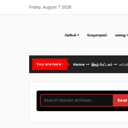
Skip
Friday, August 7 2026
to
content
அரசியல்
பொருளாதாரம்
வரலாறு
You are here :
Home
இதழ் பெட்டகம்
காப்பு
Sear