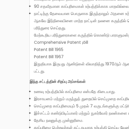
90 சதவீதமான காப்புரிமைகள் உற்பத்திக்காக மாறவில்லை
நாட்டிற்கு தேவையான பொருளாக இருந்தாலும் அதனை உற்ப
ஆகவே இந்நிலையினை மாற்ற நாட்டின் நலனை கருத்தில் கொ
பரிந்துரை செய்தது.
மேற்கூறிய பரிந்துரைகளை கருத்தில் கொண்டு பாராளுமன
Comprehensive Patent ¡õill
Patent Bill 1965
Patent Bill 1967
இறுதியாக இருபது ஆண்டுகள் விவாதித்து 1970ஆம் ஆண்டு 
பட்டது.
இந்த சட்டத்தின் சிறப்பு அம்சங்கள்
உணவு உற்பத்தியில் காப்புரிமை என்பதே கிடையாது.
இரசாயனம் மற்றும் மருந்துத் துறையில் செய்முறை காப்புர
செய்முறை காப்புரிமையும் 5 முதல் 7 வருடங்களுக்கு மட்டு
இச்சட்டம் கண்டுபிடிப்பாளர் மற்றும் நுகர்வோர் நலன்களை
தேசிய நலனுக்கு முன்னுரிமை.
காப்புரிமை பெற்றவர்கள் கட்டாயமாக உற்பத்தி செய்ய வேண்