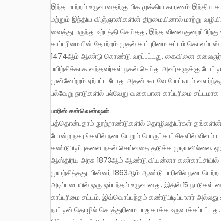
இந்த மாற்றம் உருவானதற்கு மிக முக்கிய காரணம் இந்திய காப
மற்றும் இந்திய விஞ்ஞானிகளின் திறமையினால் மாற்று வழியி
வைத்து மருந்து உற்பத்தி செய்தது, இந்த விலை குறைப்பிற்கு
காப்புரிமையின் தோற்றம் முதல் காப்புரிமை சட்டம் கொலம்பஸ்
1474ஆம் ஆண்டு கொண்டு வரப்பட்டது. கைவினை கலைஞர்கள்
பயிற்சிக்காக வந்தவர்கள் நகல் செய்து அவர்களுக்கு போட்ட
முன்னேற்றம் ஏற்பட்ட போது அதன் கூடவே போட்டியும் வளர்ந்
பல்வேறு நாடுகளில் பல்வேறு வகையான காப்புரிமை சட்டமாக 
பாரிஸ் கன்வென்ஷன்
பத்தொன்பதாம் நூற்றாண்டுகளில் தொழிலதிபர்கள் தங்களின
போன்ற நகரங்களில் நடைபெறும் பொருட்காட்சிகளில் விளம் ப
கண்டுபிடிப்புகளை நகல் செய்வதை தடுக்க முடியவில்லை. ஒரு 
ஆஸ்திரிய அரசு 1873ஆம் ஆண்டு வியன்னா கண்காட்சியில் ம
முயற்சித்தது. பின்னர் 1863ஆம் ஆண்டு பாரிஸில் நடைபெற்ற
அடிப்படையில் ஒரு ஒப்பந்தம் உருவானது. இதில் 15 நாடுகள
காப்புரிமை சட்டம். இவ்வொப்பந்தம் கண்டுபிடிப்பாளர் அல்ல
நாட்டின் தொழில் சொத்துரிமை பாதுகாக்க உருவாக்கப்பட்டது.