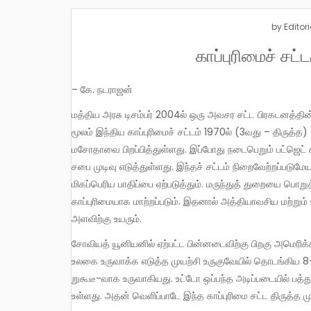
by
Editori
காப்புரிமைச் சட்ட
– கே. நடராஜன்
மத்திய அரசு டிசம்பர் 2004ல் ஒரு அவசர சட்ட பிரகடனத்தின
மூலம் இந்திய காப்புரிமைச் சட்டம் 1970ல் (3வது – திருத்த)
மசோதாவை பிறப்பித்துள்ளது. இப்போது நடைபெறும் பட்ஜெட்
சபை முடிவு எடுத்துள்ளது. இந்தச் சட்டம் நிறைவேற்றப்படு
மிகப்பெரிய பாதிப்பை ஏற்படுத்தும். மருந்துத் துறையை பொ
காப்புரிமையாக மாற்றப்படும். இதனால் அத்தியாவசிய மற்றும
அளவிற்கு உயரும்.
சோவியத் யூனியனில் ஏற்பட்ட பின்னடைவிற்கு பிறகு அமெரிக்கா தலைமையிலான உலக ஏகாதிபத்தியம் ஒரு முனை பொருளாதார
உலகை உருவாக்க எடுத்த முயற்சி உருகுவேயில் தொடங்கிய 8-வத
றுகூடீ-வாக உருவாகியது. உட்டோ ஒப்பந்த அடிப்படையில் பத்த
உள்ளது. அதன் வெளிப்பாடே இந்த காப்புரிமை சட்ட திருத்த மு