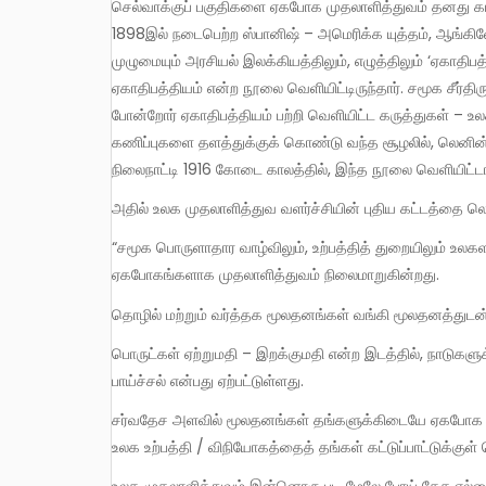
செல்வாக்குப் பகுதிகளை ஏகபோக முதலாளித்துவம் தனது கட்
1898இல் நடைபெற்ற ஸ்பானிஷ் – அமெரிக்க யுத்தம், ஆங்கி
முழுமையும் அரசியல் இலக்கியத்திலும், எழுத்திலும் ‘ஏகாதி
ஏகாதிபத்தியம் என்ற நூலை வெளியிட்டிருந்தார். சமூக சீர்
போன்றோர் ஏகாதிபத்தியம் பற்றி வெளியிட்ட கருத்துகள் – உ
கணிப்புகளை தளத்துக்குக் கொண்டு வந்த சூழலில், லெனின
நிலைநாட்டி 1916 கோடை காலத்தில், இந்த நூலை வெளியிட்டார
அதில் உலக முதலாளித்துவ வளர்ச்சியின் புதிய கட்டத்தை லெ
“சமூக பொருளாதார வாழ்விலும், உற்பத்தித் துறையிலும் உலகளாவிய அளவில் மூலதனக்குவிதலும் / உற்பத்திக் குவிதலும் ஏற்பட்டு
ஏகபோகங்களாக முதலாளித்துவம் நிலைமாறுகின்றது.
தொழில் மற்றும் வர்த்தக மூலதனங்கள் வங்கி மூலதனத்
பொருட்கள் ஏற்றுமதி – இறக்குமதி என்ற இடத்தில், நாடுகளுக்கிடையே மூலதனம் – “ஏற்றுமதி – இறக்குமதி” – என மூலதனப்
பாய்ச்சல் என்பது ஏற்பட்டுள்ளது.
சர்வதேச அளவில் மூலதனங்கள் தங்களுக்கிடையே ஏகபோக முதலாளித்துவ கூட்டமைப்புகளையும் / நிறுவனங்களையும் உருவாக்கி
உலக உற்பத்தி / விநியோகத்தைத் தங்கள் கட்டுப்பாட்டுக்குள