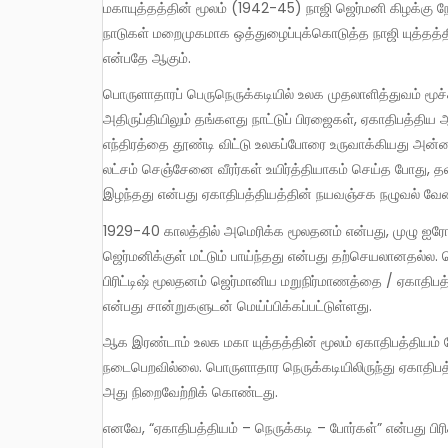
மகாயுத்தத்தின் மூலம் (1942-45) நாஜி ஜெர்மனி கிழக்கு 
நாடுகள் மறைமுகமாக ஒத்துழைப்புக்கொடுத்த நாஜி யுத்த
என்பதே ஆகும்.
பொருளாதாரப் பெருநெருக்கடியில் உலக முதலாளித்துவம் மூச்சு திணறிக் கொண்டிருந்த போது, கடுமையான வறுமையிலும்,
அதிருப்தியிலும் தங்களது நாட்டுப் பிரஜைகள், ஏகாதிபத்திய 
எந்திரத்தை தூண்டி விட்டு உலகப்போரை உருவாக்கியது அன்ற
லட்சம் செஞ்சேனை வீரர்கள் உயிர்த்தியாகம் செய்த போது, தலா
இழந்தது என்பது ஏகாதிபத்தியத்தின் நயவஞ்சக நழுவல் வேல
1929-40 காலத்தில் அமெரிக்க மூலதனம் என்பது, முழு ஐரோப்பிய கண்டத்திற்குள் முதலீடு செய்ததை விட மிக மிகுதியாக நாஜி
ஜெர்மனிக்குள் மட்டும் பாய்ந்தது என்பது தற்செயலானதல்ல. 
பிரிட்டிஷ் மூலதனம் ஜெர்மானிய மறுநிர்மாணத்தை / ஏகாதிபத
என்பது சான்றுகளுடன் மெய்ப்பிக்கப்பட்டுள்ளது.
ஆக இரண்டாம் உலக மகா யுத்தத்தின் மூலம் ஏகாதிபத்தியம் சோவியத் ரஷ்யாவை அழித்து ஒழிக்க நினைத்தது. அது
நடைபெறவில்லை. பொருளாதார நெருக்கடியிலிருந்து ஏகாதிப
அது நிறைவேற்றிக் கொண்டது.
எனவே, “ஏகாதிபத்தியம் – நெருக்கடி – போர்கள்” என்பது ப