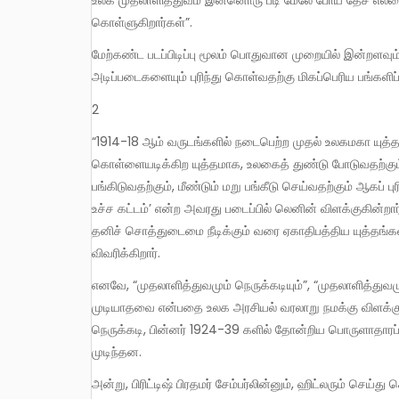
உலக முதலாளித்துவம் இன்னொரு படி மேலே போய் தேச எல்லைகளை, தங்கள் செல்வாக்குப் பிரதேசங்களாக தங்களுக்குள் பிரித்துக்
கொள்ளுகிறார்கள்”.
மேற்கண்ட படப்பிடிப்பு மூலம் பொதுவான முறையில் இன்றளவும் ஏகாதிபத்தியத்தையும், நிதி மூலதனத்தையும் அதன்
அடிப்படைகளையும் புரிந்து கொள்வதற்கு மிகப்பெரிய பங்களி
2
“1914-18 ஆம் வருடங்களில் நடைபெற்ற முதல் உலகமகா யுத்தமானது ஓர் ஏகாதிபத்திய, அதாவது நாடு பிடிக்கிற, சூறையாடுகிற,
கொள்ளையடிக்கிற யுத்தமாக, உலகைத் துண்டு போடுவதற்கும
பங்கிடுவதற்கும், மீண்டும் மறு பங்கீடு செய்வதற்கும் ஆகப் 
உச்ச கட்டம்’ என்ற அவரது படைப்பில் லெனின் விளக்குகின்றார
தனிச் சொத்துடைமை நீடிக்கும் வரை ஏகாதிபத்திய யுத்தங்க
விவரிக்கிறார்.
எனவே, “முதலாளித்துவமும் நெருக்கடியும்”, “முதலாளித்துவமும் – போர்களும்” ஒன்றோடொன்று பின்னிப் பிணைந்தவை; பிரிக்க
முடியாதவை என்பதை உலக அரசியல் வரலாறு நமக்கு விளக்குக
நெருக்கடி, பின்னர் 1924-39 களில் தோன்றிய பொருளாதாரப்
முடிந்தன.
அன்று, பிரிட்டிஷ் பிரதமர் சேம்பர்லின்னும், ஹிட்லரும் செய்து கொண்ட எழுதப்படாத உடன்படிக்கை மூலம், இரண்டாவது உலக