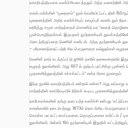
ஏகாதிபத்தியமாக வளர்ச்சியடைந்ததும் அந்த வரலாற்றின் அடு
காரல் மார்க்சின் “மூலதனம்” நூல் வெளியிடப்பட்டதின் 150ஆம் ஆண்டு நிறைவை நாம் கொண்டாடிக் கொண்டிருக்கிறோம்.
மூலதனத்தின் அதீத வளர்ச்சியும், உழைப்புச் சுரண்டலும் 
எதிர்த்து சமூக மாற்றத்தைக் கொண்டு வர “உலகத் தொழிலாளர்
முன்மொழிந்தார்கள். இருபதாம் நூற்றாண்டின் துவக்கத்திலே
அடைந்திருப்பதை லெனின் கண்டார். அந்த நூற்றாண்டின் துவ
– பரிமாணத்தைப் பற்றி சில பொருளாதார வல்லுநர்கள் எழுதலா
லெனின் நாடு கடத்தப்பட்டு ஜூரிச் நகரில் தலைமறைவில் இருந்த காலத்தில் ஏகாதிபத்தியத்தைப் பற்றிய ஒரு பிரசுரத்தை ஆய்ந்து
எழுதத் துவங்கினர். அது 1917 ல் ருஷ்யப் புரட்சிக்கு முன்ன
முதலாளித்துவத்தின் உச்சக்கட்டம்” என்ற பிரசுர நூலாகும்.
இந்த நூலில் ஏகாதிபத்தியம் என்றால் என்ன? அது எவ்வாறு உருவானது? அதன் தன்மைகள் என்ன? அது எவ்வாறு சோசலிச சமூக
மாற்றத்தின் வாயிற்படியில் நிற்கக் கூடிய, முதலாளித்துவத்த
ஏகபோகங்களின் தங்கு தடையற்ற வளர்ச்சி என்பது ‘கட்டுப்பாடற்ற போட்டியின் வளர்ச்சி’ – உச்சக்கட்டத்திலிருந்த 1860-80
காலங்களில் நடைபெற்றது. 1873ல் தொடங்கிய பொருளாதார நெ
கொள்ள பல கூட்டமைப்புகளை, தொகுப்புகளை கார்ட்டல் / டிரஸ
துவங்கினர். பின்னர் 19ம் நூற்றாண்டின் இறுதிக் கட்டத்திலும