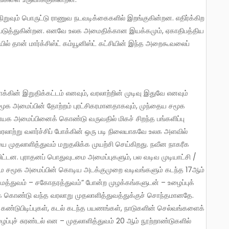
்படுத்துகின்றன. எனவே உலக அமைதிக்கான இயக்கமும், ஏகாதிபத்திய
ியில் தான் மார்க்சிஸ்ட் கம்யூனிஸ்ட் கட்சியின் இந்த அறைகூவலைப்
மூக அமைப்பின் தோற்றம் புரட்சிகரமானதாகவும், முந்தைய சமூக
க அமைப்பினைக் கொண்டு வருவதில் மிகச் சிறந்த பங்களிப்பு
ரலாற்று வளர்ச்சிப் போக்கின் ஒரு படி நிலையாகவே உலக அளவில்
 முதலாளித்துவம் மறுதலிக்க முயற்சி செய்கிறது. நவீன நாகரீக
ன. புராதனப் பொதுவுடமை அமைப்புகளும், பல வடிவ முடியாட்சி /
ை சமூக அமைப்பின் கொடிய அடக்குமுறை வடிவங்களும் கடந்த 17ஆம்
மத்துவம் – சகோதரத்துவம்” போன்ற முழக்கங்களுடன் – உழைப்புக்
்துக் கொண்டு வந்த வரலாறு முதலாளித்துவத்துக்குச் சொந்தமானதே.
ீன கண்டுபிடிப்புகள், கடல் கடந்த பயணங்கள், நாடுகளின் செல்வங்களைக்
புச் சுரண்டல் என – முதலாளித்துவம் 20 ஆம் நூற்றாண்டுகளில்