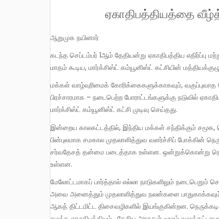
ஏகாதிபத்தியத்தை வீழ்த
ஆறுமுக நயினார்
கடந்த செப்டம்பர் 1ஆம் தேதியன்று ஏகாதிபத்திய எதிர்ப்பு மற்றும் உலக அமைதிக்கான தினத்தை கடைபிடிக்குமாறு 2017 ஜூலை
மாதம் கூடிய, மார்க்சிஸ்ட் கம்யூனிஸ்ட் கட்சியின் மத்தியக்க
மக்கள் வாழ்வுரிமைக் கோரிக்கைகளுக்காகவும், வகுப்புவாத பேரிடரை எதிர்த்தும், சமூக நீதி காக்கவும் இக்காலத்தில் – ஆகஸ்டு
பிரச்சாரமாக – நடைபெற்ற போராட்டங்களுக்கு நடுவில் ஏகாத
மார்க்சிஸ்ட் கம்யூனிஸ்ட் கட்சி முடிவு செய்தது.
இன்றைய காலகட்டத்தில், இந்திய மக்கள் சந்திக்கும் சமூக, பொருளாதார அரசியல் சிக்கல்கள் அனைத்துக்கும் அடிப்படையாக,
பின்புலமாக சமகால முதலாளித்துவ வளர்ச்சிப் போக்கின்
சர்வதேசத் தன்மை படைத்தாக உள்ளன. ஒன்றுக்கொன்று நெர
உள்ளன.
மேலோட்டமாகப் பார்த்தால் எல்லா நாடுகளிலும் நடைபெறும் செய்திகள் தனித் தன்மை பெற்றதாகத் தோன்றினாலும் இயல்பாகவே
அவை அனைத்தும் முதலாளித்துவ நலன்களை பாதுகாக்கவும், 
ஆகத் திட்டமிட்ட திசைவழிகளில் இயங்குகின்றன. நெருக்கடி
சுமத்த ஏகாதிபத்தியம், தேசிய அரசுகள் மூலம் வலுக்கட்டா