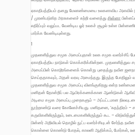
ஏகாதிபத்தியம் தனது மேலாண்மையை உலகளாவிய அளவில் நிறுவும் பொருட்டு ராணுவ நடவடிக்கைகளில் இறங்குகின்றன. எதிர்க்கிற
/ முரண்படுகிற அரசுகளைச் சுற்றி வளைத்து
சின்னா
பின்னப
எதிர்ப்பும் வலுப்பட வேண்டிய ஓர் உலகச் சூழல் உள்ள பின்னண
பார்க்க வேண்டியுள்ளது.
1
முதலாளித்துவ சமூக அமைப்புதான் உலக சமூக வளர்ச்சிப் போக்கின் இறுதிக்கட்டம் எனவும், வரலாற்றின் முடிவு இதுவே எனவும்
ஏகாதிபத்திய நாடுகள் கொக்கரிக்கின்றன. முதலாளித்துவ ச
அமைப்பின் கொடூரங்களைக் கொன்று புதைத்து நவீன ஜனநாய
செய்ததாகவும், அதன் வரவு அமைந்தது. இருந்த போதிலும் வ
முதலாளித்துவ சமூக அமைப்பு விளங்குகிறது என்ற உண்மையை
மனிதன் தோன்றிப் பல ஆயிரக்கணக்கான ஆண்டுகள் ஆகிவிட்ட
அடிமை சமூக அமைப்பு முறைகளும் – அப்பட்டமான நிலவுடம
நூற்றாண்டு வரை கோலோச்சியது. மனிதனை, ‘சுதந்திரம் – ச
கருவிகளிலிருந்தும், உடைமைகளிலிருந்தும் கூட – விடுவித
பின்னர் அறிவியல் தொழில் நுட்ப வளர்ச்சியுடன் சேர்ந்த நவ
கொள்ளை கொண்டு போதல், காலனி ஆதிக்கம், போர்கள், உழைப்