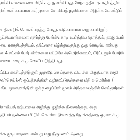
நோக்கி எல்லைகளை விரிக்கத் துவங்கியது. மேற்கத்திய ஏகாதிபத்திய
த்தின் உண்மையான கூர்முனை சோவியத் யூனியனை அழிக்க வேண்டும்
ஆட்சியாளர்களை எதிர்த்து போர்க்கொடி உயர்த்திய நேரத்தில், நாஜி போர்
ைய ஏகாதிபத்தியம். ஹிட்லரை வீழ்த்துவதற்கு ஒரு கோடியே நாற்பது
 4 லட்சம் போர் வீரர்களை மட்டுமே அமெரிக்காவும், பிரிட்டனும் போரில்
ையை உலகுக்கு வெளிப்படுத்தியது.
வெர்செய்ல்ஸ் ஒப்பந்தத்தின் வழிகாட்டுதல்களை மீறி அமெரிக்க /
்திய மூலதனத்தின் ஒத்துழைப்பின் மூலம் அதேகாலத்தில் செய்தார்கள்
த்தியம் தன்னை மீட்டுக் கொள்ள நினைத்த நோக்கத்தை ஓரளவுக்கு
ிரிக்க முடியாதவை என்பது மறு நிரூபணம் ஆனது.