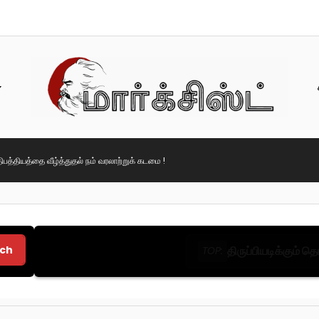
ிபத்தியத்தை வீழ்த்துதல் நம் வரலாற்றுக் கடமை !
ch
திருப்பியடிக்கும் 
TOP: