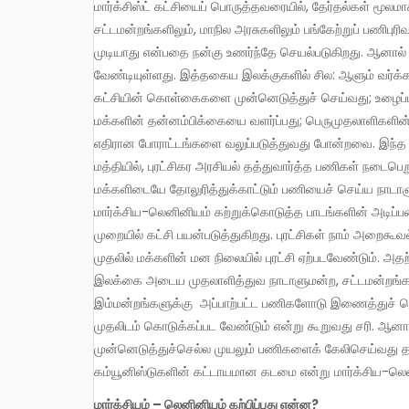
மார்க்சிஸ்ட் கட்சியைப் பொருத்தவரையில், தேர்தல்கள் மூலமாக மட்டுமோ, கட்சியின் பிரதிநிதிகள், நாடாளுமன்றங்களிலும்,
சட்டமன்றங்களிலும், மாநில அரசுகளிலும் பங்கேற்றுப் பணிபுர
முடியாது என்பதை நன்கு உணர்ந்தே செயல்படுகிறது. ஆனால்
வேண்டியுள்ளது. இத்தகைய இலக்குகளில் சில: ஆளும் வர்க்க
கட்சியின் கொள்கைகளை முன்னெடுத்துச் செய்வது; உழைப்பாள
மக்களின் தன்னம்பிக்கையை வளர்ப்பது; பெருமுதலாளிகளின
எதிரான போராட்டங்களை வலுப்படுத்துவது போன்றவை. இந்த
மத்தியில், புரட்சிகர அரசியல் தத்துவார்த்த பணிகள் நடைபெ
மக்களிடையே தோலுரித்துக்காட்டும் பணியைச் செய்ய நாடாள
மார்க்சிய-லெனினியம் கற்றுக்கொடுத்த பாடங்களின் அடிப்ப
முறையில் கட்சி பயன்படுத்துகிறது. புரட்சிகள் நாம் அறைகூ
முதலில் மக்களின் மன நிலையில் புரட்சி ஏற்படவேண்டும். அதற
இலக்கை அடைய முதலாளித்துவ நாடாளுமன்ற, சட்டமன்றங்க
இம்மன்றங்களுக்கு அப்பாற்பட்ட பணிகளோடு இணைத்துச் செயல
முதலிடம் கொடுக்கப்பட வேண்டும் என்று கூறுவது சரி. ஆனா
முன்னெடுத்துச்செல்ல முயலும் பணிகளைக் கேலிசெய்வது
கம்யூனிஸ்டுகளின் கட்டாயமான கடமை என்று மார்க்சிய-லென
மார்க்சியம் –
லெனினியம்
கற்பிப்பது
என்ன?