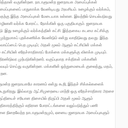
ித்தான் வருகின்றன. நாடாளுமன்ற ஜனநாயக அமைப்புக்கள்
அமைப்புகளைப் பாதுகாக்க வேண்டியது அவசியம். உழைக்கும் வர்க்கம்,
ற்கு இந்த அமைப்புகள் மேடையாக உள்ளன. இவற்றில் செயல்படுவது
ிலாளி வர்க்க போராட்ட நோக்கின் ஒரு பகுதியாகும். ஜனநாயக
்டு. இது உழைக்கும் வர்க்கத்தின் கட்சி. இத்தகைய கடமை கட்சிக்கு
ற்றுமாகப் புறக்கணிக்க வேண்டும் என்று வாதிடுவது தவறு. இந்த
ாய்ப்பைப் பெற முடியும்; அதன் மூலம் ஆளும் கட்சியின் மக்கள்
்சியின் எதேச்சாதிகாரப் போக்கை மக்களுக்கு விளக்க முடியும்.
ண்டுவர முற்படுகின்றனர். வகுப்புவாத சக்திகள் மக்களின்
் செய்து வருகின்றன. மக்களின் ஒற்றுமையைக் குலைத்து, மதம்,
்றன.
 கூறுகிறது. இவ்வாறு ஆட்சிமுறையை மாற்றி ஒரு ஏதேச்சாதிகார அரசை
ப்தியைச் சரியான திசையில் திருப்பி அதன் மூலம் ஆளும்
காரத்திற்கும் எதிரான போராட்டங்களை வலுப்படுத்தும் பணி
ணிகளை நிறைவேற்ற நாடாளுமன்றமும், ஏனைய ஜனநாயக அமைப்புகளும்