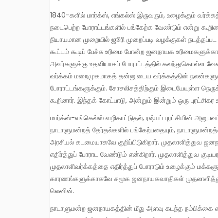
1840-களில் மார்க்ஸ், எங்கல்ஸ் இருவரும், உழைக்கும் வர்க்கத்தினர் அன்றைய காலகட்டத்தில் ஜனநாயக உரிமைகளுக்காக
நடைபெற்ற போராட்டங்களில் பங்கேற்க வேண்டும் என்று கூறினர்
நியாயமான முறையில் ஜூரி முறைப்படி வழக்குகள் நடத்தப்பட வ
கூட்டம் கூடிப் பேச்சு உரிமை போன்ற ஜனநாயக உரிமைகளுக்கா
அவர்களுக்கு உதவியாகப் போராட்டத்தில் கலந்துகொள்ள வேண்ட
வர்க்கம் மறைமுகமாகத் தன்னுடைய வர்க்கத்தின் நலன்களுக்க
போராட்டங்களுக்கும். சோசலிசத்திற்கும் இடையேயுள்ள நெரு
கூறினார். இந்தக் கோட்பாடு, அன்றும் இன்றும் ஒரு புரட்சிகர
மார்க்ஸ்-எங்கெல்ஸ் வழிகாட்டுதல், ரஷ்யப் புரட்சியின் அனுபவம் இவற்றின் அடிப்படையில் லெனின் உழைக்கும் மக்களின் கட்சி
நாடாளுமன்றத் தேர்தல்களில் பங்கேற்பதையும், நாடாளுமன்றத
அரசியல் கடமையாகவே குறிப்பிடுகிறார். முதலாளித்துவ ஜன
எதிர்த்துப் போராட வேண்டும் என்கிறார். முதலாளித்துவ குடி
முதலாளிவர்க்கத்தை எதிர்த்துப் போராடும் உழைக்கும் மக
காரணங்களுக்காகவே சமூக ஜனநாயகவாதிகள் முதலாளித்துவ 
லெனின்.
நாடாளுமன்ற ஜனநாயகத்தின் மீது அளவு கடந்த நம்பிக்கை 