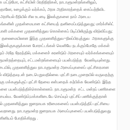
ிவதாலோ, உழைக்கும் வர்க்கம், அரசு அதிகாரத்தைக் கைப்பற்றிவிட
 அரசியல் ரீதியில் சில உடனடி இலக்குகளை நாம் அடைய
ங்களின் முதன்மையான கட்சியைத் தனிமைப்படுத்துவது; மார்க்சிஸ்ட்
ி மக்களை முதலாளித்துவ கொள்கைப் பிடிப்பிலிருந்து விடுவிப்பது;
் தலைமையிலான இந்த முதலாளித்துவ-நிலப்பிரபுத்துவ அரசுகளுக்கு
 இலக்குகளுக்கான போராட்டங்கள் வெளியே நடக்கும்போதே மக்கள்
றும் அதே நேரத்தில், மக்களைச் சுரண்டும் அரசையும் வர்க்கங்களையும்
ுமன்றத்தையும், சட்டமன்றங்களையும் பயன்படுத்த வேண்டியுள்ளது.
டையில், முதலாளித்துவ நாடாளுமன்ற அமைப்புகளைப் புரட்சிகரமான
வல் விடுத்தவுடன் நடைபெறுவதில்லை. புரட்சி நடைமுறையில் வருவதற்கு
்கு மக்களுக்குப் புரட்சி தேவை என்பதைக் கற்பிக்க வேண்டும். இந்த
ளை பயன்படுத்திக்கொள்ளலாம். நாடாளுமன்ற சட்ட மன்றப் பணிகளை
்பட வேண்டும்;மக்களிடையே செய்யும் புரட்சிப் பணிக்குத்தான்
ல் முதலாளித்துவ ஜனநாயக உரிமைகளைப் பயன்படுத்திப் புரட்சியை
 தவறானது. நாடாளுமன்ற ஜனநாயக அமைப்புகளைப் பயன்படுத்துவது
ினியம் போதிக்கிறது .