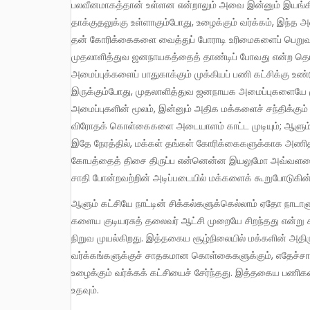
பலவீனமாகத்தான் உள்ளன என்றாலும் அவை இன்னும் இயங்க
தாக்குதலுக்கு உள்ளாகும்போது, உழைக்கும் வர்க்கம், இந்த 
தன் கோரிக்கைகளை வைத்துப் போராடி உரிமைகளைப் பெறுவத
முதலாளித்துவ ஜனநாயகத்தைத் தாண்டிப் போவது என்ற தொழ
அமைப்புக்களைப் பாதுகாக்கும் முக்கியப் பணி கட்சிக்கு உண
இருக்கும்போது, முதலாளித்துவ ஜனநாயக அமைப்புகளையே மு
அமைப்புகளின் மூலம், இன்னும் அதிக மக்களைச் சந்திக்கும் வ
விரோதக் கொள்கைகளை அடையாளம் காட்ட முடியும்; ஆளும் கட
இதே நேரத்தில், மக்கள் தங்கள் கோரிக்கைகளுக்காக அணிதிர
கோபத்தைத் திசை திருப்ப என்னென்ன இயலுமோ அவ்வளவையும
சாதி போன்றவற்றின் அடிப்படையில் மக்களைக் கூறுபோடுகின
ஆளும் கட்சியே நாட்டின் சிக்கல்களுக்கெல்லாம் ஏதோ நாடாளுமன்ற ஜனநாயகமே காரணம் என்று கூறி, இந்தச் சிக்கல்களைக்
களைய குடியரசுத் தலைவர் ஆட்சி முறையே சிறந்தது என்று
நிறுவ முயல்கிறது. இத்தகைய சூழ்நிலையில் மக்களின் அதிரு
வர்க்கங்களுக்குச் சாதகமான கொள்கைகளுக்கும், எதேச்சாதி
உழைக்கும் வர்க்கக் கட்சியைச் சேர்ந்தது. இத்தகைய ப
உதவும்.