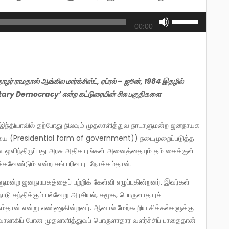
Use
00:00
Up/Down
Arrow
keys
to
ோழர் ராமதாஸ் ஆங்கில மார்க்சிஸ்ட்
, ஏப்ரல் – ஜூன், 1984 இதழில்
increase
ry Democracy’ என்ற கட்டுரையின் சில பகுதிகளை
or
decrease
volume.
றையை (Presidential form of government)) நடைமுறைப்படுத்த
னே ஒளிந்திருப்பது அரசு அதிகாரங்கள் அனைத்தையும் தம் கைக்குள்
கவேண்டும் என்ற சங் பரிவார நோக்கம்தான்.
டு சந்திக்கும் பல்வேறு அரசியல், சமூக, பொருளாதாரச்
்தான் என்று எண்ணுகின்றனர். ஆனால் மேற்கூறிய சிக்கல்களுக்கு
 திவாலாகிப் போன முதலாளித்துவப் பொருளாதார வளர்ச்சிப் பாதைதான்