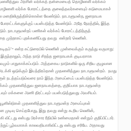
தலாளித்துவ அரசின் வர்க்கத் தன்மையைத் தொழிலாளி வர்க்கம்
 தொழிலாளி வர்க்க போராட்டத்தை குலைத்தவர்களையும் கடுமையாகச்
லை மனதிலிருத்திக்கொள்ள வேண்டும். நாடாளுமன்ற, ஜனநாயக
ோராட்டங்களுக்குப் பயன்படுத்த வேண்டும். அதே நேரத்தில், இந்த
். நாடாளுமன்றப் பணிகள் வர்க்கப் போராட்டத்திற்குத்
முற்றாகப் புறக்கணிப்பது தவறு என்றார் லெனின்.
இருந்தாலும், அந்த நாடு சிறந்த ஜனநாயகக் குடியரசாக
வமும் பாதுகாக்கப்படும். அத்தகைய நாடுகளில் ஒரு சிறிய குழுவான
டக்கி ஒடுக்கும் இயந்திரம்தான் முதலாளித்துவ நாடாளுமன்றம். நமது
ள் நடத்தப்படும்வரை நாம் இந்த அமைப்பைப் பயன்படுத்த வேண்டும்.
ர்க்கம் முதலாளித்துவ ஜனநாயகத்தை, குறிப்பாக நாடாளுமன்ற
வும் மக்களை அணி திரட்டவும் பயன்படுத்துவது அவசியம்.
என முடிவு செய்தபோது, இது தவறு என்று கூறிய லெனின்,
ட்டது என்பது பிரச்சார ரீதியில் உண்மைதான் என்றும் குறிப்பிட்டார்.
்றுப் பூர்வமாகக் காலவதியாகிவிட்டது என்பது சரியே. அதாவது