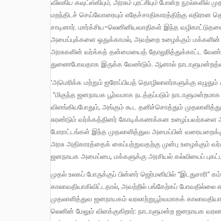
விலகிய
கவுட்ஸ்கியும்
,
அரசும்
புரட்சியும்
போன்ற நூல்களில் மு
மறந்திடச் செய்வோரையும் எதேச்சாதிகாரத்திற்கு எதிரான
சாடினார். மார்க்சிய-லெனினியவாதிகள் இந்த வழிகாட்டுத
அமைப்புக்களை ஒதுக்காமல், அவற்றை உழைக்கும் மக்களின் ப
அரசுகளின் வர்க்கத் தன்மையைத் தோலுரித்துக்காட்ட வேண்டும
துணைபோவதாக இருக்க வேண்டும். ஆனால் நாடாளுமன்றத்தை 
‘அமெரிக்க மற்றும் ஐரோப்பியத் தொழிலாளர்களுக்கு எழுதும் கடிதம்’- என்ற கட்டுரையில் லெனின் முன்வைக்கும் கருத்து வருமாறு:
“மிகுந்த ஜனநாயக பூர்வமாக நடத்தப்படும் நாடாளுமன்றமாக 
விளங்கியபோதும், அங்கும் கூட தனிச்சொத்தும் முதலாளித்து
சுரண்டும் வர்க்கத்தினர் கோடிக்கணக்கன உழைப்பவர்களை அ
போராட்டங்கள் இந்த முதலாளித்துவ அமைப்பின் வரையறைக்கு
அரசு அதிகாரத்தைக் கைப்பற்றுவதற்கு முன்பு உழைக்கும் வ
ஜனநாயக அமைப்பை, மக்களுக்கு அரசியல் கல்வியைப் புகட்ட
முதல் உலகப் போருக்குப் பின்னர் ஜெர்மனியில் “இடதுசாரி” கம்யூனிஸ்டுகள் முதலாளித்துவ நாடாளுமன்ற அமைப்புகள்
காலாவதியாகிவிட்டதால், அவற்றில் பங்கேற்கப் போவதில்லை 
முதலாளித்துவ ஜனநாயகம் வரலாற்றுபூர்வமாகக் காலாவதியாகி வி
லெனின் மேலும் விளக்குகிறார்: நாடாளுமன்ற ஜனநாயக வரலாற