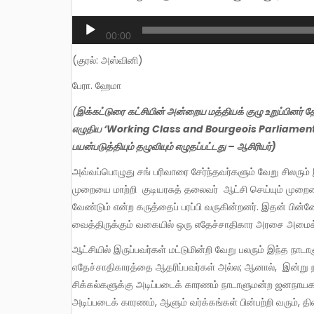
Audio
00:00
Player
(குரல்: அஸ்வினி)
பேரா. ஹேமா
(
இக்கட்டுரை
கட்சியின் அன்றைய மத்தியக் குழு உறுப்பினர் த
எழுதிய ‘Working Class and Bourgeois Parliamenta
பயன்படுத்தியும் தழுவியும் எழுதப்பட்டது – ஆசிரியர்)
அவ்வப்பொழுது சங் பரிவாரை சேர்ந்தவர்களும் வேறு சிலரும் இந்தியாவில் தற்போது நிலவும் முதலாளித்துவ நாடாளுமன்ற ஜனநாயக
முறையை மாற்றி குடியரசுத் தலைவர் ஆட்சி செய்யும் மு
வேண்டும் என்ற கருத்தைப் பரப்பி வருகின்றனர். இதன் பின்
வைத்திருக்கும் வகையில் ஒரு எதேச்சாதிகார அரசை அமைக்
ஆட்சியில் இருப்பவர்கள் மட்டுமின்றி வேறு பலரும் இந்த நாடாளுமன்ற ஜனநாயகத்தைப் பற்றிக் கேள்வி எழுப்புகின்றனர். இவர்கள்
எதேச்சாதிகாரத்தை ஆதரிப்பவர்கள் அல்ல; ஆனால், இன்று நா
சிக்கல்களுக்கு அடிப்படைக் காரணம் நாடாளுமன்ற ஜனநாயகம
அடிப்படைக் காரணம், ஆளும் வர்க்கங்கள் பின்பற்றி வரும்,