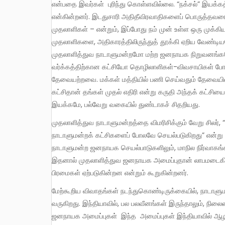
என்பதை இவர்கள் புரிந்து கொள்ளவில்லை. “நக்சல்” இயக்
என்கின்றனர். இடதுசாரி அதிதீவிரவாதிகளைப் பொருத்தவரை – 
முதலாளிகள் – என்றும், இப்போது நம் முன் உள்ள ஒரு முக்கி
முதலாளிகளை, அதிகாரத்திலிருந்துத் தூக்கி ஏறிய வேண்டி
முதலாளித்துவ நாடாளுமன்றமோ மற்ற ஜனநாயக நிறுவனங்களோ 
வர்க்கத்திற்கான கட்சியோ தொழிலாளிகள்-விவசாயிகள் 
தேவையற்றவை. மக்கள் மத்தியில் பணி செய்வதும் தேவையில்லை
கட்சிதான் தங்கள் முதல் எதிரி என்று கருதி அந்தக் கட்ச
இயக்கமே, பல்வேறு வகையில் துண்டாகச் சிதறியது.
முதலாளித்துவ நாடாளுமன்றத்தை விமரிசிக்கும் வேறு சிலர், “மார்க்சிஸ்ட் கட்சி தனது புரட்சிகரப் போக்கைக் கைவிட்டுவிட்டது; மற்ற
நாடாளுமன்றக் கட்சிகளைப் போலவே செயல்படுகிறது” என்று க
நாடாளுமன்ற ஜனநாயக செயல்பாடுகளிலும், மாநில நிர்வாகங்கள
இதனால் முதலாளித்துவ ஜனநாயக அமைப்புதான் லாபமடைகிறத
பிரமைகள் ஏற்படுகின்றன என்றும் கூறுகின்றனர்.
மேற்கூறிய விவாதங்கள் நடந்துகொண்டிருக்கையில், நாடாளுமன்ற ஜனநாயகத்திற்கே ஆளும் வர்க்கம் உலைவைக்க முயன்று
வருகிறது. இந்தியாவில், பல பலவீனங்கள் இருந்தாலும், நி
ஜனநாயக அமைப்புகள் இந்த அமைப்புகள் இந்தியாவில் ஆழமா