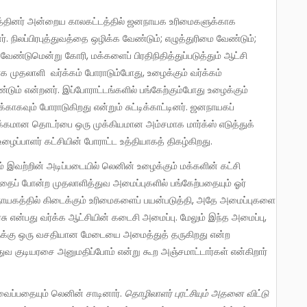
. நிலப்பிரபுத்துவத்தை ஒழிக்க வேண்டும்; எழுத்துரிமை வேண்டும்;
ேண்டுமென்று கோரி, மக்களைப் பிரதிநிதித்துப்படுத்தும் ஆட்சி
க முதலாளி வர்க்கம் போராடும்போது, உழைக்கும் வர்க்கம்
ும் என்றனர். இப்போராட்டங்களில் பங்கேற்கும்போது உழைக்கும்
ாகவும் போராடுகிறது என்றும் சுட்டிக்காட்டினர். ஜனநாயகப்
க்கமான தொடர்பை ஒரு முக்கியமான அம்சமாக மார்க்ஸ் எடுத்துக்
 உழைப்பாளர் கட்சியின் போராட்ட உத்தியாகத் திகழ்கிறது.
்தைப் போன்ற முதலாளித்துவ அமைப்புகளில் பங்கேற்பதையும் ஓர்
நாயகத்தில் கிடைக்கும் உரிமைகளைப் பயன்படுத்தி, அதே அமைப்புகளை
யரசு என்பது வர்க்க ஆட்சியின் கடைசி அமைப்பு. மேலும் இந்த அமைப்பு,
்களுக்கு ஒரு வசதியான மேடையை அமைத்துத் தருகிறது என்ற
குடியரசை அனுமதிப்போம் என்று கூற அஞ்சமாட்டார்கள் என்கிறார்
வைப்பதையும் லெனின் சாடினார்.
தொழிலாளர்
புரட்சியும் அதனை
விட்டு