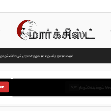
ைக்கும் வர்க்கமும் முதலாளித்துவ நாடாளுமன்ற ஜனநாயகமும்
ch
திருப்பியடிக்கும் 
TOP: