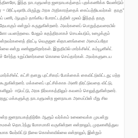
கத்தினரோ, இந்த நாடாளுமன்ற ஜனநாயகத்தைப் புறக்கணிக்க வேண்டும்
பிரிட்டிஷாரிடமிருந்து அரசு அதிகாரத்தைக் கைப்பற்றியவர்கள் தரகு”
யப் பணி, ஆயுதம் தாங்கிய போராட்டத்தின் மூலம் இந்தத் தரகு
யதேயாகும் என்றும் கருதுகின்றனர். அவர்களைப் பொறுத்தவரையில்
பயனற்றவை. மேலும் சுதந்திரமாகச் செயல்படும், உழைக்கும்
போன்றவர்களைத் திரட்டி வெகுஜன ஸ்தாபனங்களை அமைப்பதோ
 என்று எண்ணுகிறார்கள். இறுதியில் மார்க்சிஸ்ட் கம்யூனிஸ்ட்
ியைச் சேர்ந்த உறுப்பினர்களை கொலை செய்தார்கள். அவர்களுடைய
ூறுகின்றனர். மக்களைப் புரட்சிக்காக அணி திரட்டுவதை விட்டு,
ிலும் ஈடுபட்டு, அரசு நிர்வாகத்திலும் கவனம் செலுத்துகின்றனர்.
ு; மக்களுக்கு நாடாளுமன்ற ஜனநாயக அமைப்பின் மீது சில
லைமைகள் தொடர்ந்து மோசமாகி வருகின்றன என்றாலும், முதலாளித்துவ
க வேர்விட்டு நிலை கொள்ளவில்லை என்றாலும், இன்றும்