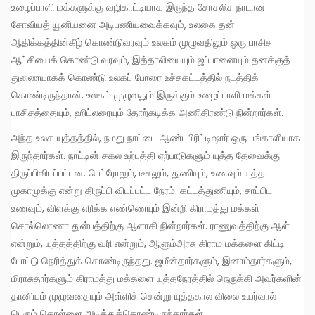
உழைப்பாளி மக்களுக்கு வழிகாட்டியாக இருந்த சோசலிச நாடான
சோவியத் யூனியனை அடிபணியவைக்கவும், உலகை தன்
ஆதிக்கத்தின்கீழ் கொண்டுவரவும் உலகம் முழுவதிலும் ஒரு பாசிச
ஆட்சியைக் கொண்டு வரவும், இத்தாலியையும் ஜப்பானையும் தனக்குத்
துணையாகக் கொண்டு உலகப் போரை உச்சகட்டத்தில் நடத்திக்
கொண்டிருந்தான். உலகம் முழுவதும் இருக்கும் உழைப்பாளி மக்கள்
பாசிசத்தையும், ஹிட்லரையும் தோற்கடிக்க அணிதிரண்டு நின்றார்கள்.
அந்த உலக யுத்தத்தில், நமது நாட்டை ஆண்டபிரிட்டிஷார் ஒரு பங்காளியாக
இருந்தார்கள். நாட்டின் சகல உற்பத்தி ஏற்பாடுகளும் யுத்த தேவைக்கு
திருப்பிவிடப்பட்டன. பெட்ரோலும், டீசலும், துணியும், உணவும் யுத்த
முகாமுக்கு என்று திருப்பி விடப்பட்ட நேரம். கட்டத்துணியும், சாப்பிட
உணவும், விளக்கு எரிக்க எண்ணெயும் இன்றி கிராமத்து மக்கள்
சொல்லொணா துன்பத்திற்கு ஆளாகி நின்றார்கள். ராணுவத்திற்கு ஆள்
என்றும், யுத்தத்திற்கு வரி என்றும், ஆளும்அரசு கிராம மக்களை கிட்டி
போட்டு நெரித்துக் கொண்டிருந்தது. ஜமீன்தார்களும், இனாம்தார்களும்,
மிராசுதார்களும் கிராமத்து மக்களை யுத்தநேரத்தில் நெருக்கி அவர்களின்
தானியம் முழுவதையும் அள்ளிச் சென்று யுத்தகால விலை உயர்வால்
பெரும் கொள்ளை அடித்துக்கொண்டிருந்தார்கள்.