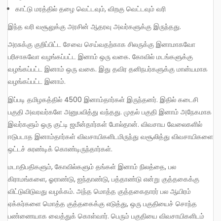
காட்டு மரத்தில் தழை வெட்டவும், விறகு வெட்டவும் வரி
இந்த வரி வசூலுக்கு அரசின் ஆதரவு அவர்களுக்கு இருந்தது.
அரசுக்கு குறிப்பிட்ட சேவை செய்வதற்காக சிலருக்கு இனாமாகவோ
பரிசாகவோ வழங்கப்பட்ட இனாம் ஒரு வகை. கோவில் மடங்களுக்கு
வழங்கப்பட்ட இனாம் ஒரு வகை. இது தவிர தனிநபர்களுக்கு மான்யமாக
வழங்கப்பட்ட இனாம்.
இப்படி தமிழகத்தில் 4500 இனாம்தார்கள் இருந்தனர். இதில் கடைசி
பகுதி அவரவர்களே அனுபவித்து வந்தது. முதல் பகுதி இனாம் அநேகமாக
இவர்களும் ஒரு குட்டி ஜமீன்தார்கள் போல்தான். விவசாய வேலைகளில்
ஈடுபடாத இனாம்தார்கள் விவசாயிகளிடமிருந்து வசூலித்து விவசாயிகளை
ஒட்டச் சுரண்டிக் கொண்டிருந்தார்கள்.
மடாதிபதிகளும், கோவில்களும் தங்கள் இனாம் நிலத்தை, பல
கிராமங்களை, ஓராண்டு, ஐந்தாண்டு, பத்தாண்டு என்று குத்தகைக்கு
விட்டுவிடுவது வழக்கம். அந்த மொத்த குத்தகைதாரர் பல ஆயிரம்
ஏக்கர்களை மொத்த குத்தகைக்கு எடுத்து, ஒரு பகுதியைச் சொந்த
பண்ணையாக வைத்துக் கொள்வார். பெரும் பகுதியை விவசாயிகளிடம்