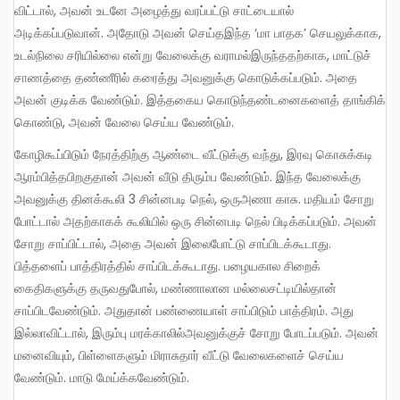
விட்டால், அவன் உடனே அழைத்து வரப்பட்டு சாட்டையால்
அடிக்கப்படுவான். அதோடு அவன் செய்தஇந்த ‘மா பாதக’ செயலுக்காக,
உடல்நிலை சரியில்லை என்று வேலைக்கு வராமல்இருந்ததற்காக, மாட்டுச்
சாணத்தை தண்ணீரில் கரைத்து அவனுக்கு கொடுக்கப்படும். அதை
அவன் குடிக்க வேண்டும். இத்தகைய கொடுந்தண்டனைகளைத் தாங்கிக்
கொண்டு, அவன் வேலை செய்ய வேண்டும்.
கோழிகூப்பிடும் நேரத்திற்கு ஆண்டை வீட்டுக்கு வந்து, இரவு கொசுக்கடி
ஆரம்பித்தபிறகுதான் அவன் வீடு திரும்ப வேண்டும். இந்த வேலைக்கு
அவனுக்கு தினக்கூலி 3 சின்னபடி நெல், ஒருஅணா காசு. மதியம் சோறு
போட்டால் அதற்காகக் கூலியில் ஒரு சின்னபடி நெல் பிடிக்கப்படும். அவன்
சோறு சாப்பிட்டால், அதை அவன் இலைபோட்டு சாப்பிடக்கூடாது.
பித்தளைப் பாத்திரத்தில் சாப்பிடக்கூடாது. பழையகால சிறைக்
கைதிகளுக்கு தருவதுபோல், மண்ணாலான மல்லைசட்டியில்தான்
சாப்பிடவேண்டும். அதுதான் பண்ணையாள் சாப்பிடும் பாத்திரம். அது
இல்லாவிட்டால், இரும்பு மரக்காலில்அவனுக்குச் சோறு போடப்படும். அவன்
மனைவியும், பிள்ளைகளும் மிராசுதார் வீட்டு வேலைகளைச் செய்ய
வேண்டும். மாடு மேய்க்கவேண்டும்.