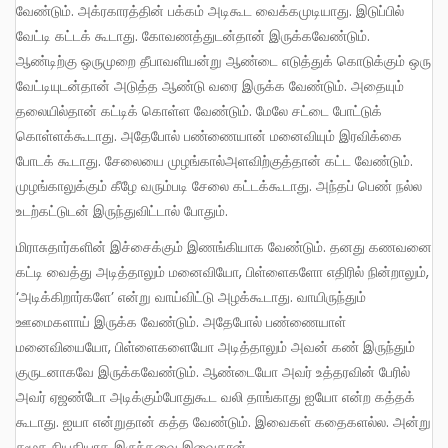
வேண்டும். அக்ரகாரத்தின் பக்கம் அடிகூட வைக்கமுடியாது. இடுப்பில்
வேட்டி கட்டக் கூடாது. கோவணத்துடன்தான் இருக்கவேண்டும்.
ஆண்டிற்கு ஒருமுறை தீபாவளியன்று ஆண்டை எடுத்துக் கொடுக்கும் ஒரு
வேட்டியுடன்தான் அடுத்த ஆண்டு வரை இருக்க வேண்டும். அதையும்
தலையில்தான் கட்டிக் கொள்ள வேண்டும். மேலே சட்டை போட்டுக்
கொள்ளக்கூடாது. அதேபோல் பண்ணையான் மனைவியும் இரவிக்கை
போடக் கூடாது. சேலையை முழங்கால்அளவிற்குத்தான் கட்ட வேண்டும்.
முழங்காலுக்கும் கீழே வரும்படி சேலை கட்டக்கூடாது. அந்தப் பெண் நல்ல
உடற்கட்டுடன் இருந்துவிட்டால் போதும்.
மிராசுதார்களின் இச்சைக்கும் இணங்கியாக வேண்டும். தனது கணவனை
கட்டி வைத்து அடித்தாலும் மனைவியோ, பிள்ளைகளோ எதிரில் நின்றாலும்,
‘அடிக்கிறார்களே’ என்று வாய்விட்டு அழக்கூடாது. வாயிருந்தும்
ஊமைகளாய் இருக்க வேண்டும். அதேபோல் பண்ணையாள்
மனைவியையோ, பிள்ளைகளையோ அடித்தாலும் அவன் கண் இருந்தும்
குருடனாகவே இருக்கவேண்டும். ஆண்டையோ அவர் உத்தரவின் பேரில்
அவர் ஏஜண்டோ அடிக்கும்போதுகூட வலி தாங்காது ஐயோ என்ற கத்தக்
கூடாது. ஐயா என்றுதான் கத்த வேண்டும். இவைகள் கதைகளல்ல. அன்று
சமூக நியதியாக இருந்தவை இவைதான்.