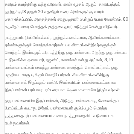
சகிதம் களத்திற்கு வந்துவிடுவார். கண்டுமுதல் ஆகும் தானியத்தில்
நூற்றுக்கு18 முதல் 20 சதவீதம் வரை அவர்களுக்கு வாரம்
கொடுக்கப்படும். அதைத்தான் சாகுபடிதாரர் பெற்றுப் போக வேண்டும். 80
சதவீதம் வரை மொத்தக் குத்தகைதாரர் எடுத்துச்சென்று விடுவார்.
ரயத்துவாரி நிலப்பிரப்புக்கள், நூற்றுக்கணக்கான, ஆயிரக்கணக்கான
ஏக்கர்களுக்குச் சொந்தக்காரர்கள். பல கிராமங்கள்இவர்களுக்குச்
சொந்தம். இவர்களும் கிராமத்திற்கு ஒரு பண்ணை, அதற்கு ஒரு பங்களா
– நிர்வகிக்க தலையாரி, ஏஜண்ட், கணக்கர் என்று ஆட்கள், 8, 10
பண்ணையாட்கள் வைத்து பண்ணை வைத்துக் கொள்வார்கள். ஒரு
பகுதியை சாகுபடிக்கும் கொடுப்பார்கள். சில கிராமங்களில்இரு
பண்ணைகள் இருப்பதும் உண்டு. இவர்களிடம் பண்ணையாட்களாக
இருப்பவர்கள் பரம்பரை பரம்பரையாக அடிமைகளாகவே இருப்பவர்கள்.
ஒரு பண்ணையில் இருப்பவர்கள், அடுத்த பண்ணைக்கு வேலைக்குப்
போய்விடக் கூடாது. இந்தப் பண்ணையார் குடும்பமும் மொத்த
குத்தகைதாரர் பண்ணையாட்களை நடத்துவதைவிட கடுமையாக
நடத்துவார்கள்.
சாகுபடிதாரர்கள், பண்ணை நடவு, அறுவடையை முடித்து விட்டுத்தான்