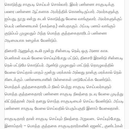
கொடுத்து சாகுபடி செய்யச் சொல்வார். இவர் பண்ணை சாகுபடிக்கு
பலரை பண்ணை ஆட்களாக அமர்த்திக் கொண்டிருப்பார். அவர்களுக்கு
ஐம்பது, நூறு என்று கடன் கொடுத்து வேலை வாங்குவார். அவர்களுக்குப்
பெயர் பண்ணையாள் (சுகந்தை) என்பதாகும். அப்படி பணம் வாங்கும்
குடும்பம் முழுவதும் அந்த மொத்த குத்தகைதாரரிடம் பண்ணை
அடிமையாக உழைக்க வேண்டும்.
தினசரி ஆணுக்கு கூலி மூன்று சின்னபடி நெல், ஒரு அணா காசு.
பெண்கள் வயல் வேலை செய்யும்போது மட்டும், தினசரி இரண்டு சின்னபடி
நெல் மட்டுமே கொடுப்பர். ஆண்டு முழுவதும் மாட்டுத் தொழுவத்தில்
வேலை செய்தால் மாதம் மூன்று மரக்கால் அல்லது நான்கு மரக்கால் நெல்
கிடைக்கும். பண்ணையாளின் பிள்ளைகள் மாடுமேய்க்க வேண்டும்.
மொத்தக் குத்தகைதாரரிடம் நிலம் பெற்று சாகுபடி செய்பவர்களும்
மொத்த குத்தகைதாரர் பண்ணை சாகுபடி நிலத்தை நடவு வேலை முடித்து
விட்டுத்தான் அவர் தனது சொந்த சாகுபடியைச் செய்ய வேண்டும். அப்படி
பண்ணை சாகுபடி வேலை செய்வதில் பெரும்பகுதி இனாம் வேலைதான்.
சாகுபடிதாரர் தான் சாகுபடி செய்யும் நிலத்தை அறுவடை செய்யும்போது,
இனாம்தார் – மொத்த குத்தகை சாகுபடிதாரர்களின் ஏஜண்ட், குண்டர்கள்