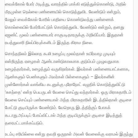
வைக்கோல் போர் அடித்து, வாரத்தில் பாக்கி எடுத்துக்கொண்டு, அதில்
மீதமுள்ள நெல்லை பண்ணையில் கொடுத்துவிட வேண்டும் என்றும்,
மேலும் வைக்கோல் போரில் பாதியை கொண்டுவந்து பண்ணைக்
கொல்லையில் போர்போட்டுக் கொடுத்துவிட வேண்டும் என்றும், தனது
ஏஜண்ட் மூலம் பண்ணையார் சாகுபடிதாரருக்கு அறிவிப்பார். இதுதான்
ரயத்துவாரி நிலப்பிரபுக்களிடம் இருந்த கிராம நிலை.
சொந்தநிலம் இல்லாத கூலி உழைப்பு மூலம்தான் உயிர்வாழ முடியும்
என்றிருந்த ஏழைகள் ஆண்டாண்டுகாலமாக குடும்பம் முழுவதுமாக
உழைத்தார்கள், உழைத்தும் வருகிறார்கள். இவர்கள் பண்ணையாட்களாக,
ஆண்களும் பெண்களும் அவர்கள் பிள்ளைகளும் – இவர்களின்
முன்னோர்கள் வாங்கிய கடனுக்கு புரோநோட் எழுதிக் கொடுத்துவிட்டு
‘சுகந்தை’ என்ற பெயருடன் வேலை செய்து வந்தார்கள். ஒரு மிராசுதாரிடம்
வேலை செய்யும் பண்ணையாள் அந்த மிராசுதாரின் இடத்தில்தான் குடிசை
போட்டு குடியிருக்க வேண்டும். வேறொரு இடத்திற்குப் போகக்
கூடாது.அப்படிப் போய்விட்டால் அந்த குடியிருக்கும் குடிசை இடித்துத்
தரைமட்டமாக்கப்படும்.
உடம்பு சரியில்லை என்று தவறி ஒருநாள் அவன் வேலைக்கு வராமல் இருந்து