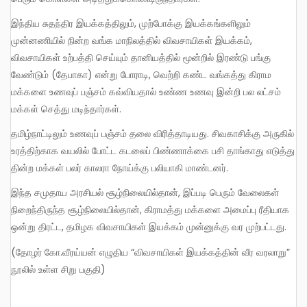
இந்திய சுதந்திர இயக்கத்திலும், முற்போக்கு இயக்கங்களிலும்
முன்னணியில் நின்ற வங்க மாநிலத்தில் விவசாயிகள் இயக்கம்,
விவசாயிகள் உற்பத்தி செய்யும் தானியத்தில் மூன்றில் இரண்டு பங்கு
வேண்டும் (தேபாகா) என்று போராடி, வெற்றி கண்ட வங்கத்து கிராம
மக்களை உணவுப் பஞ்சம் கவ்வியதால் உண்ண உணவு இன்றி பல லட்சம்
மக்கள் செத்து மடிந்தார்கள்.
தமிழ்நாட்டிலும் உணவுப் பஞ்சம் தலை விரித்தாடியது. சிவகாசிக்கு அருகில்
உரத்திற்காக வயலில் போட்ட கடலைப் பிண்ணாக்கை பசி தாங்காது எடுத்து
தின்ற மக்கள் பலர் காலரா நோய்க்கு பலியாகி மாண்டனர்.
இந்த சமுதாய அரசியல் சூழ்நிலையில்தான், இப்படி பெரும் வேலைகள்
நிறைந்திருந்த சூழ்நிலையில்தான், கிராமத்து மக்களை அமைப்பு ரீதியாக
ஒன்று திரட்ட, தமிழக விவசாயிகள் இயக்கம் முன்னுக்கு வர முற்பட்டது.
(தோழர் கோ.வீரய்யன் எழுதிய “விவசாயிகள் இயக்கத்தின் வீர வரலாறு”
நூலில் உள்ள சிறு பகுதி)