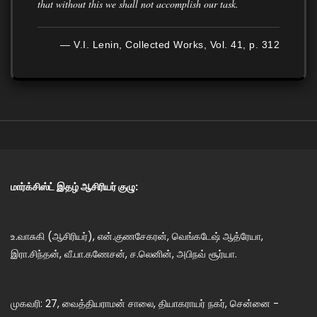
that without this we shall not accomplish our task.
— V.I. Lenin, Collected Works, Vol. 41, p. 312
மார்க்சிஸ்ட் இதழ் ஆசிரியர் குழு:
உ.வாசுகி (ஆசிரியர்), என்.குணசேகரன், வெங்கடேஷ் ஆத்ரேயா,
இரா.சிந்தன், வீ.பா.கணேசன், ச.லெனின், அபிநவ் சூர்யா.
முகவரி: 27, வைத்தியராமன் சாலை, தியாகராயர் நகர், சென்னை -