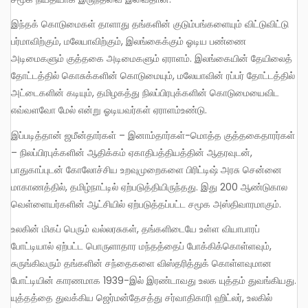
இந்தக் கொடுமைகள் தாளாது தங்களின் குடும்பங்களையும் விட்டுவிட்டு
பர்மாவிற்கும், மலேயாவிற்கும், இலங்கைக்கும் ஓடிய பண்ணை
அடிமைகளும் குத்தகை அடிமைகளும் ஏராளம். இலங்கையின் தேயிலைத்
தோட்டத்தில் கொசுக்களின் கொடுமையும், மலேயாவின் ரப்பர் தோட்டத்தில்
அட்டைகளின் கடியும், தமிழகத்து நிலப்பிரபுக்களின் கொடுமையைவிட
எவ்வளவோ மேல் என்று ஓடியவர்கள் ஏராளம்உண்டு.
இப்படித்தான் ஜமீன்தார்கள் – இனாம்தார்கள்-மொத்த குத்தகைதாரர்கள்
– நிலப்பிரபுக்களின் ஆதிக்கம் ஏகாதிபத்தியத்தின் ஆதரவுடன்,
பாதுகாப்புடன் கோலோச்சிய உறவுமுறைகளை பிரிட்டிஷ் அரசு சென்னை
மாகாணத்தில், தமிழ்நாட்டில் ஏற்படுத்தியிருந்தது. இது 200 ஆண்டுகால
வெள்ளையர்களின் ஆட்சியில் ஏற்படுத்தப்பட்ட சமூக அஸ்திவாரமாகும்.
உலகின் மிகப் பெரும் வல்லரசுகள், தங்களிடையே உள்ள வியாபாரப்
போட்டியால் ஏற்பட்ட பொருளாதார மந்தத்தைப் போக்கிக்கொள்ளவும்,
சுருங்கிவரும் தங்களின் சந்தைகளை விஸ்தரித்துக் கொள்ளவுமான
போட்டியின் காரணமாக 1939-இல் இரண்டாவது உலக யுத்தம் துவங்கியது.
யுத்தத்தை துவக்கிய ஜெர்மன்தேசத்து சர்வாதிகாரி ஹிட்லர், உலகில்