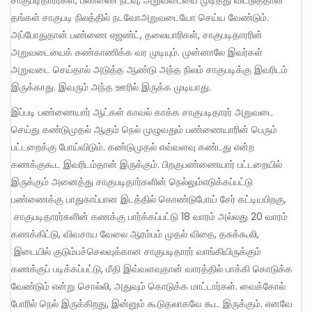
தங்கள் சாகுபடி நிலத்தில் நடவோஅறுவடையோ செய்ய வேண்டும்.
அப்போதுதான் பண்ணை ஏஜண்ட், தலையாரிகள், சாகுபடிதாரரின்
அறுவடையைக் கண்காணிக்க வர முடியும். முன்னாலே இவர்கள்
அறுவடை செய்தால் அடுத்த ஆண்டு அந்த நிலம் சாகுபடிக்கு இவரிடம்
இருக்காது. இவரும் அந்த ஊரில் இருக்க முடியாது.
இப்படி பண்ணையார் ஆட்கள் காவல் காக்க சாகுபடிதாரர் அறுவடை
செய்து கண்டுமுதல் ஆகும் நெல் முழுவதும் பண்ணையாரின் பெரும்
பட்டறைக்கு போய்விடும். கண்டுமுதல் எவ்வளவு கண்டது என்ற
கணக்குகூட இவரிடம்தான் இருக்கும். பிறகுபண்ணையார் பட்டறையில்
இருக்கும் அனைத்து சாகுபடிதார்களின் நெல்லும்எடுக்கப்பட்டு
பண்ணைக்கு பாதுகாப்பான இடத்தில் கொண்டுபோய் சேர் கட்டியபிறகு,
சாகுபடிதாரர்களின் கணக்கு பார்க்கப்பட்டு 18 வாரம் அல்லது 20 வாரம்
கணக்கிட்டு, விவசாய வேலை ஆரம்பம் முதல் விதை, தசுக்கூலி,
இடையில் குடும்பச்செலவுக்கான சாகுபடிதாரர் வாங்கியிருக்கும்
கணக்குப் படிக்கப்பட்டு, மீதி இவ்வளவுதான் வாரத்தில் பாக்கி கொடுக்க
வேண்டும் என்று சொல்லி, அதுவும் கொடுக்க மாட்டார்கள். வைக்கோல்
போரில் நெல் இருக்கிறது, இன்னும் கூடுதலாகவே கூட இருக்கும். எனவே