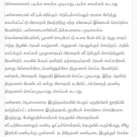
பிள்ளைகளைப் படிக்க வைக்க முடியாது, படிக்க வைக்கக் கூடாது.
பண்ணையாள் வீட்டில் எரிக்கும் அடுப்புச்சாம்பலும் உரமாக சேர்த்து
வைக்கப்பட்டு மிராசுதார் நிலத்திற்கு எந்த விலையும் இல்லாமல் கொடுக்க
வேண்டும். பண்ணையாளின்வீட்டுக்கூரையை மூடிவைக்க
கொல்லையில்பரங்கி, பூசணி செடிபோட்டு கூரை மேல் விட்டு ஆறு மாதம்
அந்த நிழலில் அவன் வாழ்வான். அதுதான் அவனுக்குச் சொந்தம். அதில்
காய்க்கும் காய்கள் முழுவதையும் மிராசுதார் வீட்டுக்குக் கொடுத்துவிட
வேண்டும். வயலில் மேயும் நண்டும் நத்தையும்தான் அவன் காய்கறிகள்.
தனது பிள்ளைக்கோ, பெண்ணுக்கோ திருமணம் செய்ய வேண்டும்
என்றால், மிராசுதார் அனுமதி இல்லாமல் செய்ய முடியாது. இந்த ஆண்டு
திருமணம் வேண்டாம் என்று மிராசுதார் கூறிவிட்டால்அதைத் தாண்டி
திருமணம் செய்யமுடியாது, செய்யக் கூடாது.
பண்ணை அடிமைகளாக இருந்தவர்களில் பெரும் பகுதியினர் ஜாதியில்
தாழ்த்தப்பட்டவர்களாக இருந்ததால், ஜாதியக் கொடுமை கொடூரமாக
இருந்தது. மேல்ஜாதிக்காரர்கள் தெருவில் மிராசுதார்கள்
வீட்டிற்கேயானாலும் வண்டி ஓட்டிச்சென்றால், தெருவில் வரும்போது, கீழே
இறங்கி வண்டிக்கு முன்னால் நடந்தேதான் வண்டியை இழுத்துச் செல்ல