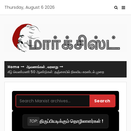
Skip
Thursday, August 6 2026
to
content
Home
ஆவணங்கள்
,
வரலாறு
கீழ் வெண்மணி 50 ஆண்டுகள்: தஞ்சையில் நிலவிய சுரண்டல் முறை
Search
திருப்பியடிக்கும் தொழிலாளர்கள் !
TOP: