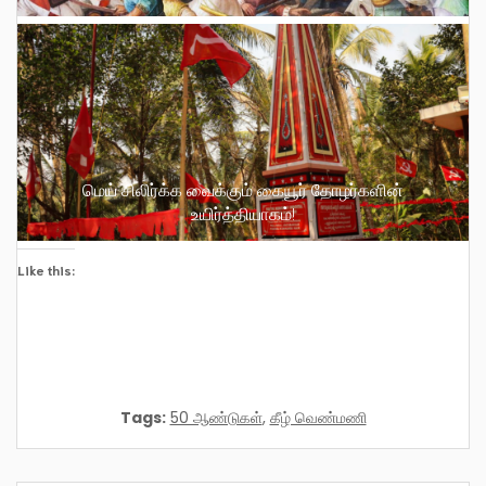
மெய் சிலிர்க்க வைக்கும் கையூர் தோழர்களின்
உயிர்த்தியாகம்!
Like this:
Tags:
50 ஆண்டுகள்
,
கீழ் வெண்மணி