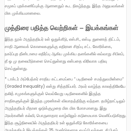
சமூகப் புறக்கணிப்புக்கு ஆளானதும் கூட நிகழ்ந்தது. இந்த அனுபவங்கள்
மிக முக்கியமானவை.
முத்திரை பதித்த வெற்றிகள் – இயக்கங்கள்
இந்த நூல் அருந்ததியர் உள் ஒதுக்கீடு, எஸ்.சி., எஸ்.டி துணைத் திட்டம்,
சாதி ஆணவக் கொலைகளுக்கு எதிரான சிறப்பு சட்ட கோரிக்கை,
நகர்ப்புற தீண்டாமை எதிர்ப்பு ஆகிய முக்கிய தளங்களில் எவ்வாறு சிபிஎம்,
தீ ஒ மு தலையீடுகளை செய்துள்ளது என்பதை விரிவாக பதிவு
செய்துள்ளது.
* டாக்டர் அம்பேத்கர் சாதிய கட்டமைப்பை ” படிநிலைச் சமத்துவமின்மை”
(Graded Inequality) என்று சித்தரிப்பார். அவர் வாழ்ந்த காலத்திலேயே
தலித் சமுகங்களுக்குள் வெவ்வேறு படிநிலைகளில் இருந்த
சாதிகளுக்குள் இருந்த முரண்கள் விவாதத்திற்கு வந்தன. தமிழ்நாட்டிலும்
அருந்ததியர் மீதான ஒடுக்குமுறை மிக மிக மோசமானது. இது
அவர்களின் கல்வி, பொருளாதார வாழ்விலும் கடுமையாக வெளிப்படுகிறது.
இந்த சூழ்நிலையில் அருந்ததியர் உள் ஒதுக்கீடு கோரிக்கையை
அருந்ததியர் இயக்கங்கள் 25 ஆண்டுகளாக எழுப்பி வந்தன. சி.பி.எம்