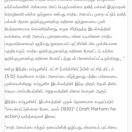
வர்க்கங்களின் அங்கமாக மிகப் பெரும்பான்மை தலித் மக்கள் இருப்பதால்
தொழிலாளி வர்க்க ஒற்றுமை என்பது சாதிய அமைப்பு முறை மட்டும் தலித்
மக்கள் மீதான ஒடுக்குமுறைக்கு எதிரான ஒற்றுமையை முன்
நிபந்தனையாக கொண்டுள்ளது. சமூக சீர்திருத்த இயக்கத்தின்
வாயிலாக, சாதி அமைப்பு முறைமையை, எல்லா வடிவிலான சாதிய
பாகுபாடுகளையும் ஒழிப்பது ஜனநாயகப் புரட்சியின் மிக முக்கியமான
பகுதியாகும். சாதிய ஒடுக்குமுறைக்கு எதிரான போராட்டம், வர்க்க
ஒடுக்குமுறைக்கு எதிரான போராட்டத்துடன் பிணைக்கப்பட்டிருக்கிறது_ “
என்று இந்திய கம்யூனிஸ்ட் கட்சி (மார்க்சிஸ்ட்)யின் கட்சித் திட்டம்
(5.12) தெளிவாக சாதிய அமைப்பை வீழ்த்துவது பற்றிய பார்வையை
முன்வைக்கிறது. கம்யூனிச இயக்கத்தின் இந்த புரிதல் அதன் நீண்ட
நெடிய பாரம்பரியத்தின், அனுபவத்தின் விளை பொருள் ஆகும்.
இந்திய கம்யூனிஸ்ட் இயக்கத்தின் முதல் ஆவணமாக கருதப்படும்
“செயல்பாட்டுக்கான மேடை நகல் (1930)” ( Draft Platform for
action) வார்த்தைகள் இவை:
“சாதி அமைப்பை சற்றும் தயையின்றி ஒழிப்பது, விவசாயப் புரட்சியை