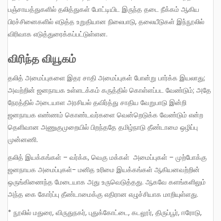
பஞ்சாயத்துகளில் தலித்துகள் போட்டியிட இருந்த தடை நீக்கம் ஆகிய
பிரச்சினைகளில் எடுத்த உறுதியான நிலைபாடு, தலையீடுகள் இந்நூலில்
விரிவாக எடுத்துரைக்கப்பட்டுள்ளன.
விரிந்த வியூகம்
தலித் அமைப்புகளை இதர சாதி அமைப்புகள் போன்று பார்க்க இயலாது;
அவற்றின் ஜனநாயக உள்ளடக்கம் கருத்தில் கொள்ளப்பட வேண்டும்; அதே
நேரத்தில் அடையாள அரசியல் தவிர்த்து சாதிய வேறுபாடு இன்றி
ஜனநாயக எண்ணம் கொண்டவர்களை வென்றெடுக்க வேண்டும் என்ற
தெளிவான அணுகுமுறையில் பிறந்ததே தமிழ்நாடு தீண்டாமை ஒழிப்பு
முன்னணி.
தலித் இயக்கங்கள் – வர்க்க, வெகு மக்கள் அமைப்புகள் – முற்போக்கு
ஜனநாயக அமைப்புகள்- மனித உரிமை இயக்கங்கள் ஆகியனவற்றின்
ஒருங்கிணைந்த மேடையாக அது உருவெடுத்தது. ஆகவே களங்களிலும்
அந்த கை கோர்ப்பு தீண்டாமைக்கு எதிரான எழுச்சியாக மாறியுள்ளது.
* நூலில் மதுரை, விருதுநகர், புதுக்கோட்டை, கடலூர், திருப்பூர், ஈரோடு,