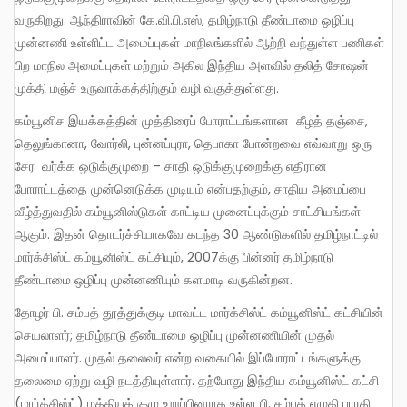
வருகிறது. ஆந்திராவின் கே.வி.பி.எஸ், தமிழ்நாடு தீண்டாமை ஒழிப்பு
முன்னணி உள்ளிட்ட அமைப்புகள் மாநிலங்களில் ஆற்றி வந்துள்ள பணிகள்
பிற மாநில அமைப்புகள் மற்றும் அகில இந்திய அளவில் தலித் சோஷன்
முக்தி மஞ்ச் உருவாக்கத்திற்கும் வழி வகுத்துள்ளது.
கம்யூனிச இயக்கத்தின் முத்திரைப் போராட்டங்களான கீழத் தஞ்சை,
தெலுங்கானா, வோர்லி, புன்னப்புரா, தெபாகா போன்றவை எவ்வாறு ஒரு
சேர வர்க்க ஒடுக்குமுறை – சாதி ஒடுக்குமுறைக்கு எதிரான
போராட்டத்தை முன்னெடுக்க முடியும் என்பதற்கும், சாதிய அமைப்பை
வீழ்த்துவதில் கம்யூனிஸ்டுகள் காட்டிய முனைப்புக்கும் சாட்சியங்கள்
ஆகும். இதன் தொடர்ச்சியாகவே கடந்த 30 ஆண்டுகளில் தமிழ்நாட்டில்
மார்க்சிஸ்ட் கம்யூனிஸ்ட் கட்சியும், 2007க்கு பின்னர் தமிழ்நாடு
தீண்டாமை ஒழிப்பு முன்னணியும் களமாடி வருகின்றன.
தோழர் பி. சம்பத் தூத்துக்குடி மாவட்ட மார்க்சிஸ்ட் கம்யூனிஸ்ட் கட்சியின்
செயலாளர்; தமிழ்நாடு தீண்டாமை ஒழிப்பு முன்னணியின் முதல்
அமைப்பாளர். முதல் தலைவர் என்ற வகையில் இப்போராட்டங்களுக்கு
தலைமை ஏற்று வழி நடத்தியுள்ளார். தற்போது இந்திய கம்யூனிஸ்ட் கட்சி
(மார்க்சிஸ்ட்) மத்தியக் குழு உறுப்பினராக உள்ள பி. சம்பத் எழுதி பாரதி