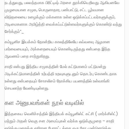
நடத்துவது, பலவந்தமாக பிரிட்டிஷ் அரசை தூக்கியெறிவது ஆகியனவே
முழுமையான சமூக, பொருளாதார, பண்பாட்டு, சட்ட பூர்வமான
விடுதலையை உழைக்கும் மக்களாக உள்ள ஒடுக்கப்பட்டவர்களுக்கும்,
அடிமைகளாக அமிழ்த்தி வைக்கப்பட்டுள்ளவர்களுக்கும் கொண்டு வந்து
சேர்க்கும்”_
கம்யூனிச இயக்கம் தோன்றிய காலத்திலேயே எவ்வளவு ஆழமான
பார்வையையும், அக்கறையையும் கொண்டிருந்தது என்பதை இந்த
ஆவணம் பறை சாற்றுகிறது.
சாதி என்பது இந்திய சமூகத்தின் மேல் கட்டுமானம் மட்டுமன்று
அடிக்கட்டுமானத்தின் உற்பத்தி உறவுகளுடனும் தொடர்பு கொண்டதாக
உள்ளது என்பதையும் சோசலிசம் நோக்கிய பயணத்தில் உள்வாங்கி
செயலாற்ற வேண்டியுள்ளது.
கள அனுபவங்கள் நூல் வடிவில்
இத்தகைய வெளிச்சத்தில் இந்தியக் கம்யூனிஸ்ட் கட்சி ( மார்க்சிஸ்ட்)
மற்றும் அதன் வெகு சன அமைப்புகள் வர்க்க ஒடுக்குமுறை – சாதி
ஒடுக்குமுறைக்கு எதிரான போராட்டத்தை ஒரு சேர முன்னெடுத்து