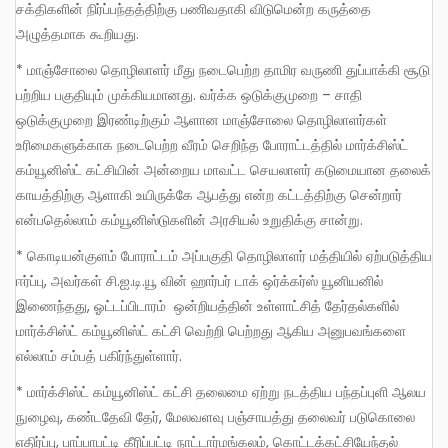
சக்திகளின் நிர்ப்பந்தத்திற்கு பணிவதாகி விடுமென்ற கருத்தை
அழுத்தமாக கூறியது.
* மாஞ்சோலை தொழிலாளர் மீது நடைபெற்ற தாமிர வருணி துப்பாக்கி சூடு
பற்றிய பகுதியும் முக்கியமானது. வர்க்க ஒடுக்குமுறை – சாதி
ஒடுக்குமுறை இரண்டிற்கும் ஆளான மாஞ்சோலை தொழிலாளர்கள்
உரிமைகளுக்காக நடைபெற்ற வீரம் செறிந்த போராட்டத்தில் மார்க்சிஸ்ட்
கம்யூனிஸ்ட் கட்சியின் அன்றைய மாவட்ட செயலாளர் கடுமையான தலைக்
காயத்திற்கு ஆளாகி உயிருக்கே ஆபத்து என்ற கட்டத்திற்கு சென்றார்
என்பதெல்லாம் கம்யூனிஸ்டுகளின் அரசியல் உறுதிக்கு சான்று.
* கொடியன்குளம் போராட்டம் அப்பகுதி தொழிலாளர் மத்தியில் ஏற்படுத்திய
ஈர்ப்பு, அவர்கள் சி.ஐ.டி.யூ வின் ஹார்பர் டாக் ஒர்க்கர்ஸ் யூனியனில்
இணைந்தது, ஓட்டப்பிடாரம் ஒன்றியத்தின் உள்ளாட்சித் தேர்தல்களில்
மார்க்சிஸ்ட் கம்யூனிஸ்ட் கட்சி வெற்றி பெற்றது ஆகிய அனுபவங்களை
எல்லாம் சம்பத் பகிர்ந்துள்ளார்.
* மார்க்சிஸ்ட் கம்யூனிஸ்ட் கட்சி தலைமை ஏற்று நடத்திய பந்தப்புளி ஆலய
நுழைவு, கண்டதேவி தேர், மேலவளவு பஞ்சாயத்து தலைவர் படுகொலை
எதிர்ப்பு, பாப்பாபட்டி கீரிப்பட்டி நாட்டார்மங்கலம், கொட்டக்கட்சியேந்தல்