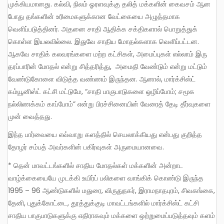
முக்கியமானது. கல்வி, நிலம் ஓரளவுக்கு தலித் மக்களின் கைவசம் ஆன
போது தங்களின் உரிமைகளுக்கான வேட்கையை அழுத்தமாக
வெளிப்படுத்தினர். அதனை சாதி ஆதிக்க சக்திகளால் பொறுத்துக்
கொள்ள இயலவில்லை. இதுவே சாதிய மோதல்களாக வெளிப்பட்டன.
ஆகவே சாதிக் கலவரங்களை மற்ற கட்சிகள், அமைப்புகள் எல்லாம் இரு
தரப்பாரின் மோதல் என்று சித்தரித்து, அமைதி வேண்டும் என்று மட்டும்
வேண்டுகோளை விடுத்த வண்ணம் இருந்தன. ஆனால், மார்க்சிஸ்ட்
கம்யூனிஸ்ட் கட்சி மட்டுமே, “சாதி பாகுபாடுகளை ஒழிப்போம்; சமூக
நல்லிணக்கம் காப்போம்” என்று பிரச்சினையின் வேரைத் தேடி தீர்வுகளை
முன் வைத்தது.
இந்த பார்வையை எவ்வாறு களத்தில் செயலாக்கியது என்பது குறித்த
தோழர் சம்பத் அவர்களின் பகிர்வுகள் அருமையானவை.
* தென் மாவட்டங்களில் சாதிய மோதல்கள் மக்களின் அன்றாட
வாழ்க்கையையே முடக்கி உயிர்ப் பலிகளை வாங்கிக் கொண்டு இருந்த
1995 – 96 ஆண்டுகளில் மதுரை, விருதுநகர், இராமநாதபுரம், சிவகங்கை,
தேனி, புதுக்கோட்டை, தூத்துக்குடி மாவட்டங்களில் மார்க்சிஸ்ட் கட்சி
சாதிய பாகுபாடுகளுக்கு எதிராகவும் மக்களை ஒற்றுமைப்படுத்தவும் களம்