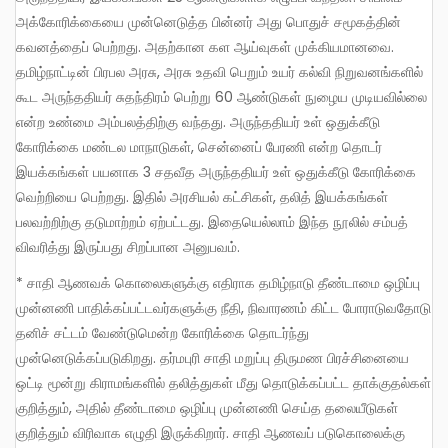
அக்கோரிக்கையை முன்னெடுத்த பின்னர் அது பொதுச் சமூகத்தின்
கவனத்தைப் பெற்றது. அதற்கான கள ஆய்வுகள் முக்கியமானவை.
தமிழ்நாட்டின் பிரபல அரசு, அரசு உதவி பெறும் உயர் கல்வி நிறுவனங்களில்
கூட அருந்ததியர் சுதந்திரம் பெற்று 60 ஆண்டுகள் நுழைய முடியவில்லை
என்ற உண்மை அம்பலத்திற்கு வந்தது. அருந்ததியர் உள் ஒதுக்கீடு
கோரிக்கை மண்டல மாநாடுகள், சென்னைப் பேரணி என்ற தொடர்
இயக்கங்கள் பயனாக 3 சதவீத அருந்ததியர் உள் ஒதுக்கீடு கோரிக்கை
வெற்றியை பெற்றது. இதில் அரசியல் கட்சிகள், தலித் இயக்கங்கள்
பலவற்றிற்கு தடுமாற்றம் ஏற்பட்டது. இதையெல்லாம் இந்த நூலில் சம்பத்
விவரித்து இருப்பது சிறப்பான அனுபவம்.
* சாதி ஆணவக் கொலைகளுக்கு எதிராக தமிழ்நாடு தீண்டாமை ஒழிப்பு
முன்னணி பாதிக்கப்பட்டவர்களுக்கு நீதி, நிவாரணம் கிட்ட போராடுவதோடு
தனிச் சட்டம் வேண்டுமென்ற கோரிக்கை தொடர்ந்து
முன்னெடுக்கப்படுகிறது. தர்மபுரி சாதி மறுப்பு திருமண பிரச்சினையை
ஒட்டி மூன்று கிராமங்களில் தலித்துகள் மீது தொடுக்கப்பட்ட தாக்குதல்கள்
குறித்தும், அதில் தீண்டாமை ஒழிப்பு முன்னணி செய்த தலையீடுகள்
குறித்தும் விரிவாக எழுதி இருக்கிறார். சாதி ஆணவப் படுகொலைக்கு