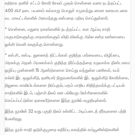
எதிராக தனிச் சட்டம் கோரி சேலம் முதல் சென்னை வரை நடத்தப்பட்ட
400 கிமீ நடை பயணம் எவ்வாறு பொதுச் சமூகத்துடனான உரையாடலாக
வட மாவட்டங்களில் அமைந்தது என்பதை பதிவு செய்துள்ளார்.
* சென்னை, மதுரை நகரங்களில் நடத்தப்பட்ட கள ஆய்வு சாதி
பாகுபாடுகளுக்கு மாநகரங்களும் விதி விலக்கு அல்ல என்ற உண்மையை
ஓங்கி வெளி உலகுக்கு சொன்னது.
* எஸ்.சி., எஸ்.டி. துணைத் திட்டங்கள் குறித்த பார்வையை, விழிப்பை,
அரசுக்கு அதன் அமலாக்கம் குறித்த நிர்ப்பந்தத்தை உருவாக்க தீண்டாமை
ஒழிப்பு முன்னணி 15 ஆண்டுகளாக செய்து வந்துள்ள பணிகள், உயர்
கல்வி இட ஒதுக்கீடு, தனியார் நிறுவனங்களில் இட ஒதுக்கீடு கோரிக்கை,
நிலுவை காலியிடங்களை நிரப்புதல், மதம் மாறிய கிறித்தவர்க்கு பட்டியல்
சாதிகளில் இடம், பஞ்சமி நிலம் என பல்வேறு பிரச்சினைகளில்
செய்யப்பட்டுள்ள தலையீடுகளை இந்த நூலில் எழுதியுள்ளார்.
இந்த நூலின் 32 வது பகுதி நிலம் உள்ளிட்ட அடிப்படைத் தீர்வுகளை பற்றி
பேசுகிறது.
இந்த நூல் சாதி ஒடுக்குமுறை எதிர்ப்பு களத்தில் கம்யூனிஸ்டுகளின்