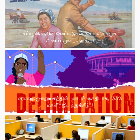
கம்யூனிசத்தின் கோட்பாடுகள் (சோசலிச சமூக
அமைப்புமுறை குறித்து)
வரலாறு: ஜனநாயகத்தின் பணயக் கைதியாக, ‘33%
மகளிர் இட ஒதுக்கீடு’ !