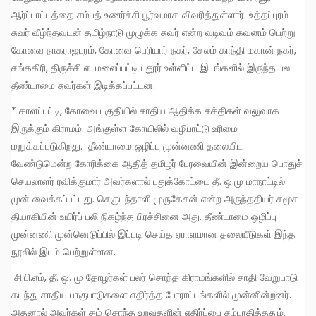
ஆர்ப்பாட்டத்தை சம்பத் உணர்ச்சி பூர்வமாக விவரித்துள்ளார். உத்தப்புரம்
சுவர் வீழ்ந்தவுடன் தமிழ்நாடு முழுக்க சுவர் என்ற வடிவம் கவனம் பெற்று
கோவை நாகராஜபுரம், கோவை பெரியார் நகர், சேலம் காந்தி மகான் நகர்,
சங்ககிரி, திருச்சி எடமலைப்பட்டி புதூர் உள்ளிட்ட இடங்களில் இருந்த பல
தீண்டாமை சுவர்கள் இடிக்கப்பட்டன.
* காளப்பட்டி, கோவை பகுதியில் சாதிய ஆதிக்க சக்திகள் வலுவாக
இருக்கும் கிராமம். அங்குள்ள கோயிலில் வழிபாட்டு உரிமை
மறுக்கப்படுகிறது. தீண்டாமை ஒழிப்பு முன்னணி தலையிட
வேண்டுமென்ற கோரிக்கை ஆதித் தமிழர் பேரவையின் இன்றைய பொதுச்
செயலாளர் ரவிக்குமார் அவர்களால் புதுக்கோட்டை தீ. ஒ.மு மாநாட்டில்
முன் வைக்கப்பட்டது. செகுடந்தாளி முருகேசன் என்ற அருந்ததியர் சமூக
தியாகியின் உயிர்ப் பலி நிகழ்ந்த பிரச்சினை அது. தீண்டாமை ஒழிப்பு
முன்னணி முன்னெடுப்பில் இப்படி செய்த ஏராளமான தலையீடுகள் இந்த
நூலில் இடம் பெற்றுள்ளன.
சி.பி.எம், தீ. ஒ. மு தோழர்கள் பலர் சொந்த கிராமங்களில் சாதி வேறுபாடு
கடந்து சாதிய பாகுபாடுகளை எதிர்த்த போராட்டங்களில் முன்னின்றனர்.
அதனால் அவர்கள் தம் சொந்த உறவுகளின் எதிர்ப்பை சம்பாதித்ததும்,