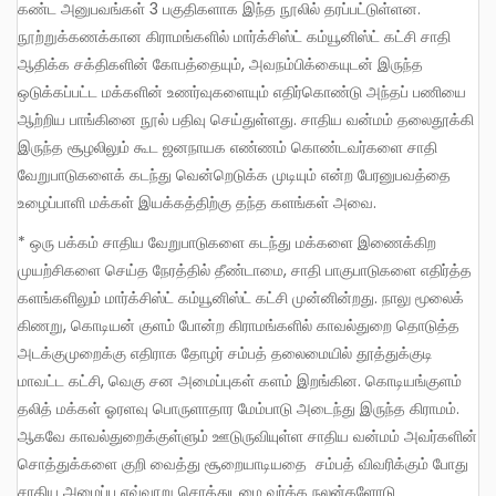
கண்ட அனுபவங்கள் 3 பகுதிகளாக இந்த நூலில் தரப்பட்டுள்ளன.
நூற்றுக்கணக்கான கிராமங்களில் மார்க்சிஸ்ட் கம்யூனிஸ்ட் கட்சி சாதி
ஆதிக்க சக்திகளின் கோபத்தையும், அவநம்பிக்கையுடன் இருந்த
ஒடுக்கப்பட்ட மக்களின் உணர்வுகளையும் எதிர்கொண்டு அந்தப் பணியை
ஆற்றிய பாங்கினை நூல் பதிவு செய்துள்ளது. சாதிய வன்மம் தலைதூக்கி
இருந்த சூழலிலும் கூட ஜனநாயக எண்ணம் கொண்டவர்களை சாதி
வேறுபாடுகளைக் கடந்து வென்றெடுக்க முடியும் என்ற பேரனுபவத்தை
உழைப்பாளி மக்கள் இயக்கத்திற்கு தந்த களங்கள் அவை.
* ஒரு பக்கம் சாதிய வேறுபாடுகளை கடந்து மக்களை இணைக்கிற
முயற்சிகளை செய்த நேரத்தில் தீண்டாமை, சாதி பாகுபாடுகளை எதிர்த்த
களங்களிலும் மார்க்சிஸ்ட் கம்யூனிஸ்ட் கட்சி முன்னின்றது. நாலு மூலைக்
கிணறு, கொடியன் குளம் போன்ற கிராமங்களில் காவல்துறை தொடுத்த
அடக்குமுறைக்கு எதிராக தோழர் சம்பத் தலைமையில் தூத்துக்குடி
மாவட்ட கட்சி, வெகு சன அமைப்புகள் களம் இறங்கின. கொடியங்குளம்
தலித் மக்கள் ஓரளவு பொருளாதார மேம்பாடு அடைந்து இருந்த கிராமம்.
ஆகவே காவல்துறைக்குள்ளும் ஊடுருவியுள்ள சாதிய வன்மம் அவர்களின்
சொத்துக்களை குறி வைத்து சூறையாடியதை சம்பத் விவரிக்கும் போது
சாதிய அமைப்பு எவ்வாறு சொத்துடமை வர்க்க நலன்களோடு