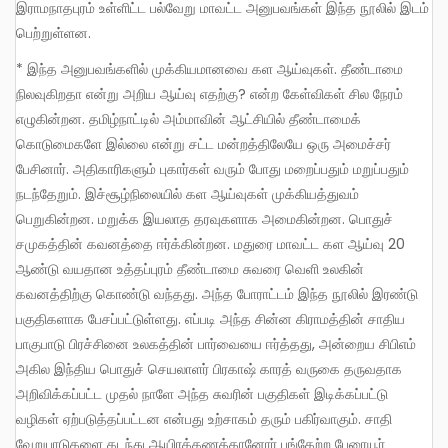
இராமநாதபுரம் உள்ளிட்ட பல்வேறு மாவட்ட அனுபவங்கள் இந்த நூலில் இடம்
பெற்றுள்ளன.
* இந்த அனுபவங்களில் முக்கியமானவை கள ஆய்வுகள். தீண்டாமை
நிலவுகிறதா என்று அறிய ஆய்வு எதற்கு? என்ற கேள்விகள் சில நேரம்
எழுகின்றன. தமிழ்நாட்டில் அம்மாவின் ஆட்சியில் தீண்டாமைக்
கொடுமைகளே இல்லை என்று சட்ட மன்றத்திலேயே ஒரு அமைச்சர்
பேசினார். அதிகாரிகளும் புகார்கள் வரும் போது மறைப்பதும் மறுப்பதும்
நடந்தேறும். இச்சூழ்நிலையில் கள ஆய்வுகள் முக்கியத்துவம்
பெறுகின்றன. மறுக்க இயலாத தரவுகளாக அமைகின்றன. பொதுச்
சமுகத்தின் கவனத்தை ஈர்க்கின்றன. மதுரை மாவட்ட கள ஆய்வு 20
ஆண்டு வயதான உத்தப்புரம் தீண்டாமை சுவரை வெளி உலகின்
கவனத்திற்கு கொண்டு வந்தது. அந்த போராட்டம் இந்த நூலில் இரண்டு
பகுதிகளாக பேசப்பட்டுள்ளது. எப்படி அந்த சின்ன கிராமத்தின் சாதிய
பாகுபாடு பிரச்சினை உலகத்தின் பார்வையை ஈர்த்தது, அன்றைய சிபிஎம்
அகில இந்திய பொதுச் செயலாளர் பிரகாஷ் காரத் வருகை தருவதாக
அறிவிக்கப்பட்ட முதல் நாளே அந்த சுவரின் பகுதிகள் இடிக்கப்பட்டு
வழிகள் ஏற்படுத்தப்பட்டன என்பது உற்சாகம் தரும் பகிர்வாகும். சாதி
வேறுபாடுகளை கடந்து ஆயிரக்கணக்கானோர் பங்கேற்ற பேரையூர்