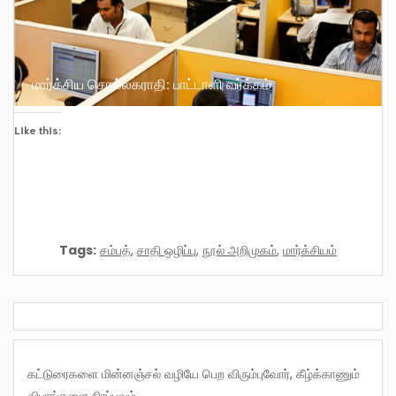
மார்க்சிய சொல்லகராதி: பாட்டாளி வர்க்கம்
Like this:
Tags:
சம்பத்
,
சாதி ஒழிப்பு
,
நூல் அறிமுகம்
,
மார்க்சியம்
கட்டுரைகளை மின்னஞ்சல் வழியே பெற விரும்புவோர், கீழ்க்காணும்