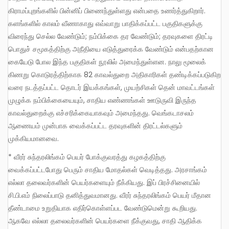
கிராமப்புறங்களில் பின்னிப் பிணைந்துள்ளது என்பதை உணர்த்துகிறார்.
களங்களில் காலம் வீணாகாது எவ்வாறு பாதிக்கப்பட்ட பகுதிகளுக்கு
விரைந்து செல்ல வேண்டும்; நம்பிக்கை தர வேண்டும்; தரவுகளை திரட்டி
பொதுச் சமூகத்திற்கு அநீதியை எடுத்துரைக்க வேண்டும் என்பதற்கான
கையேடு போல இந்த பகுதிகள் நூலில் அமைந்துள்ளன. நாலு மூலைக்
கிணறு கொடுரத்திற்காக 82 காவல்துறை அதிகாரிகள் தண்டிக்கப்படுகிற
வரை நடத்தப்பட்ட தொடர் இயக்கங்கள், முயற்சிகள் தென் மாவட்டங்கள்
முழுக்க நம்பிக்கையையும், சாதிய எண்ணங்கள் ஊடுருவி இருந்த
காவல்துறைக்கு எச்சரிக்கையாகவும் அமைந்தது. வெங்கடாசலம்
ஆணையம் முன்பாக வைக்கப்பட்ட தரவுகளின் திரட்டல்களும்
முக்கியமானவை.
* வீரர் சுந்தரலிங்கம் பெயர் போக்குவரத்து கழகத்திற்கு
வைக்கப்பட்டபோது பெரும் சாதிய மோதல்கள் வெடித்தது. அரசாங்கம்
எல்லா தலைவர்களின் பெயர்களையும் நீக்கியது. இப் பிரச்சினையில்
சி.பி.எம் நிலைப்பாடு தனித்துவமானது. வீரர் சுந்தரலிங்கம் பெயர் மீதான
தீண்டாமை உறுதியாக எதிர்கொள்ளப்பட வேண்டுமென்று கூறியது.
ஆகவே எல்லா தலைவர்களின் பெயர்களை நீக்குவது, சாதி ஆதிக்க