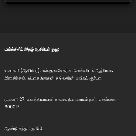
மார்க்சிஸ்ட் இதழ் ஆசிரியர் குழு:
உ.வாசுகி (ஆசிரியர்), என்.குணசேகரன், வெங்கடேஷ் ஆத்ரேயா,
இரா.சிந்தன், வீ.பா.கணேசன், ச.லெனின், அபிநவ் சூர்யா.
முகவரி: 27, வைத்தியராமன் சாலை, தியாகராயர் நகர், சென்னை -
600017.
ஆண்டு சந்தா: ரூ.160