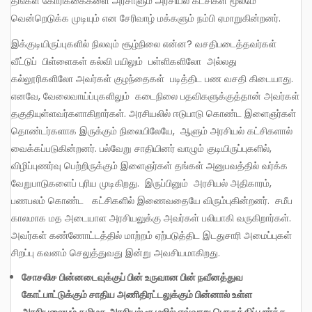
தங்கள் கோரிக்கைகளை அரசாளும் அரசியல் கட்சிகள் மூலமே
வென்றெடுக்க முடியும் என சேரிவாழ் மக்களும் நம்பி ஏமாறுகின்றனர்.
இக்குடியிருப்புகளில் நிலவும் சூழ்நிலை என்ன? வசதிபடைத்தவர்கள்
வீட்டுப் பிள்ளைகள் கல்வி பயிலும் பள்ளிகளிலோ அல்லது
கல்லூரிகளிலோ அவர்கள் குழந்தைகள் படித்திட பண வசதி கிடையாது.
எனவே, வேலைவாய்ப்புகளிலும் கடைநிலை பதவிகளுக்குத்தான் அவர்கள்
தகுதியுள்ளவர்களாகிறார்கள். அரசியலில் ஈடுபாடு கொண்ட இளைஞர்கள்
தொண்டர்களாக இருக்கும் நிலையிலேயே, ஆளும் அரசியல் கட்சிகளால்
வைக்கப்படுகின்றனர். பல்வேறு சாதியினர் வாழும் குடியிருப்புகளில்,
விழிப்புணர்வு பெற்றிருக்கும் இளைஞர்கள் தங்கள் அனுபவத்தில் வர்க்க
வேறுபாடுகளைப் புரிய முடிகிறது. இருப்பினும் அரசியல் அதிகாரம்,
பணபலம் கொண்ட கட்சிகளில் இணைவதையே விரும்புகின்றனர். சமீப
காலமாக மத அடையாள அரசியலுக்கு அவர்கள் பலியாகி வருகிறார்கள்.
அவர்கள் கண்ணோட்டத்தில் மாற்றம் ஏற்படுத்திட இடதுசாரி அமைப்புகள்
சிறப்பு கவனம் செலுத்துவது இன்று அவசியமாகிறது.
சோசலிச
பின்னடைவுக்குப்
பின்
உருவான
பின்
நவீனத்துவ
கோட்பாட்டுக்கும்
சாதிய
அணிதிரட்டலுக்கும்
பின்னால்
உள்ள
அரசியலையும்
தமிழக
அரசியல்
சூழலில்
எவ்வாறு
பொருத்திப்
பார்க்க