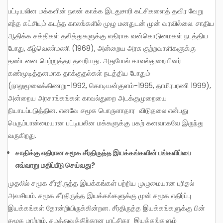
பட்டியலின மக்களின் நலன் காக்க இடதுசாரி கட்சிகளைத் தவிர வேறு
எந்த கட்சியும் கடந்த காலங்களில் முழு மனதுடன் முன் வரவில்லை. சாதிய
ஆதிக்க சக்திகள் தலித்துகளுக்கு எதிராக வன்கொடுமைகள் நடத்திய
போது, கீழ்வெண்மணி (1968), அன்றைய அரசு குற்றவாளிகளுக்கு
தண்டனை பெற்றுத்தர தவறியது. அதுபோல் காவல்துறையினர்
கண்மூடித்தனமாக தாக்குதல்கள் நடத்திய போதும்
(நாலுமூலைக்கிணறு-1992, கொடியன்குளம்-1995, தாமிரபரணி 1999),
அன்றைய அரசாங்கங்கள் காவல்துறை அடக்குமுறையை
நியாயப்படுத்தின. எனவே சமூக பொருளாதார விடுதலை என்பது
பெரும்பான்மையான பட்டியலின மக்களுக்கு பகற் கனவாகவே இருந்து
வருகிறது.
சாதிக்கு
எதிரான
சமூக
சீர்திருத்த
இயக்கங்களின்
பங்களிப்பை
எவ்வாறு
மதிப்பீடு
செய்வது
?
முதலில் சமூக சீர்திருத்த இயக்கங்கள் பற்றிய முழுமையான புரிதல்
அவசியம். சமூக சீர்திருத்த இயக்கங்களுக்கு முன் சமூக எதிர்ப்பு
இயக்கங்கள் தோன்றியிருக்கின்றன. சீர்திருத்த இயக்கங்களுக்கு பின்
சமூக மாற்றம், சமத்துவத்திற்கான புரட்சிகர இயக்கங்களும்