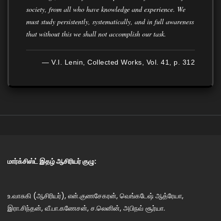
society, from all who have knowledge and experience. We
must study persistently, systematically, and in full awareness
that without this we shall not accomplish our task.
— V.I. Lenin, Collected Works, Vol. 41, p. 312
மார்க்சிஸ்ட் இதழ் ஆசிரியர் குழு:
உ.வாசுகி (ஆசிரியர்), என்.குணசேகரன், வெங்கடேஷ் ஆத்ரேயா,
இரா.சிந்தன், வீ.பா.கணேசன், ச.லெனின், அபிநவ் சூர்யா.