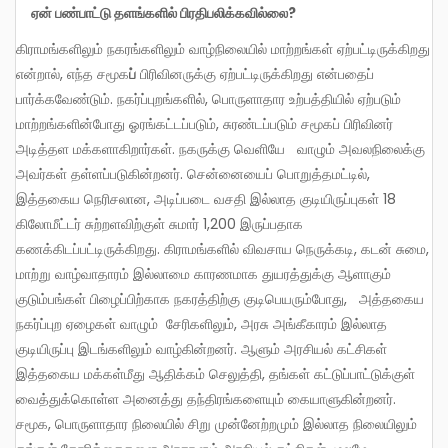
ஏன்
பண்பாட்டு
தளங்களில்
பிரதிபலிக்கவில்லை
?
கிராமங்களிலும் நகரங்களிலும் வாழ்நிலையில் மாற்றங்கள் ஏற்பட்டிருக்கிறது
என்றால், எந்த சமூக
ப்
பிரிவினருக்கு ஏற்பட்டிருக்கிறது என்பதைப்
பார்க்கவேண்டும். நகர்ப்புறங்களில், பொருளாதார உற்பத்தியில் ஏற்படும்
மாற்றங்களின்போது ஓரங்கட்டப்படும், சுரண்டப்படும் சமூகப் பிரிவினர்
அடித்தள மக்களாகிறார்கள். நகருக்கு வெளியே வாழும் அவலநிலைக்கு
அவர்கள் தள்ளப்படுகின்றனர். சென்னையைப் பொறுத்தமட்டில்,
இத்தகைய நெரிசலான, அடிப்படை வசதி இல்லாத குடியிருப்புகள் 18
கிலோமீட்டர் சுற்றளவிற்குள் சுமார் 1,200 இருப்பதாக
கணக்கிடப்பட்டிருக்கிறது. கிராமங்களில் விவசாய நெருக்கடி, கடன் சுமை,
மாற்று வாழ்வாதாரம் இல்லாமை காரணமாக துயரத்துக்கு ஆளாகும்
குடும்பங்கள் பிழைப்பிற்காக நகரத்திற்கு குடிபெயரும்போது, அத்தகைய
நகர்ப்புற ஏழைகள் வாழும் சேரிகளிலும், அரசு அங்கீகாரம் இல்லாத
குடியிருப்பு இடங்களிலும் வாழ்கின்றனர். ஆளும் அரசியல் கட்சிகள்
இத்தகைய மக்கள்மீது ஆதிக்கம் செலுத்தி, தங்கள் கட்டுப்பாட்டுக்குள்
வைத்துக்கொள்ள அனைத்து தந்திரங்களையும் கையாளுகின்றனர்.
சமூக, பொருளாதார நிலையில் சிறு முன்னேற்றமும் இல்லாத நிலையிலும்