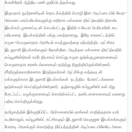
போன்றோர் ஆற்றிய பணி குறிப்பிடத்தக்கது.
இருபதாம் நூற்றாண்டின் தொடக்கத்தில் மொழி இன அடிப்படையில் வேத-
பிராமண பாரம்பரியங்களுக்கு எதிராக மக்களை திரட்டுவதில் திராவிட
இயக்கம் முனைப்புடன் செயல்பட்டது. இதில் ஈ.வே.ரா பெரியாரின் சுய
மரியாதை இயக்கத்தின் பங்கு மகத்தானது, இதே காலகட்டத்தில்
சமூக-பொருளாதார அரசியல் சமத்துவத்தை ஏற்படுத்திட புரட்சிகர
இடதுசாரி இயக்கங்களும் தோன்றின. அடித்தள மக்களை திரட்டுவதில்
கம்யூனிஸ்டுகள் உயிர் தியாகம் செய்து சமூக ஒடுக்குமுறைகளையும்
பொருளாதார சுரண்டல்களையும் தடுத்து நிறுத்தியிருக்கின்றனர்.
சீர்திருத்தவாதிகளாக இருந்தவர்கள் ஆட்சிக்கு வந்தவுடன்
மக்களுக்காக இடதுசாரி இயக்கங்கள் நடத்திய போராட்டங்களை
ஒடுக்கவும் செய்திருக்கின்றனர். தஞ்சாவூரில் கம்யூனிஸ்ட்கள் மீது
போடப்பட்ட வழக்குகளையும் கொடுக்கப்பட்ட தண்டனைகளையும் வரலாறு
பதிவு செய்திருக்கிறது.
தமிழகத்தில் இக்குறிப்பிட்ட பிரச்சனையில் தாங்கள் சாதித்ததாக யார்
கூறினாலும், கம்யூனிஸ்ட் கட்சிகளும் இடதுசாரி வெகுஜன இயக்கங்களும்
போராடி அரசுக்குக் கொடுத்த நிர்ப்பந்தத்தின் அடிப்படையிலேயே அவை