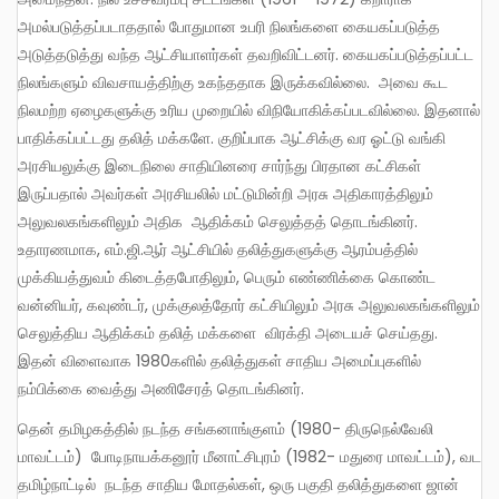
அமல்படுத்தப்படாததால் போதுமான உபரி நிலங்களை கையகப்படுத்த
அடுத்தடுத்து வந்த ஆட்சியாளர்கள் தவறிவிட்டனர். கையகப்படுத்தப்பட்ட
நிலங்களும் விவசாயத்திற்கு உகந்ததாக இருக்கவில்லை. அவை கூட
நிலமற்ற ஏழைகளுக்கு உரிய முறையில் விநியோகிக்கப்படவில்லை. இதனால்
பாதிக்கப்பட்டது தலித் மக்களே. குறிப்பாக ஆட்சிக்கு வர ஓட்டு வங்கி
அரசியலுக்கு இடைநிலை சாதியினரை சார்ந்து பிரதான கட்சிகள்
இருப்பதால் அவர்கள் அரசியலில் மட்டுமின்றி அரசு அதிகாரத்திலும்
அலுவலகங்களிலும் அதிக ஆதிக்கம் செலுத்தத் தொடங்கினர்.
உதாரணமாக, எம்.ஜி.ஆர் ஆட்சியில் தலித்துகளுக்கு ஆரம்பத்தில்
முக்கியத்துவம் கிடைத்தபோதிலும், பெரும் எண்ணிக்கை கொண்ட
வன்னியர், கவுண்டர், முக்குலத்தோர் கட்சியிலும் அரசு அலுவலகங்களிலும்
செலுத்திய ஆதிக்கம் தலித் மக்களை விரக்தி அடையச் செய்தது.
இதன் விளைவாக 1980களில் தலித்துகள் சாதிய அமைப்புகளில்
நம்பிக்கை வைத்து அணிசேரத் தொடங்கினர்.
தென் தமிழகத்தில் நடந்த சங்கனாங்குளம் (1980- திருநெல்வேலி
மாவட்டம்) போடிநாயக்கனூர் மீனாட்சிபுரம் (1982- மதுரை மாவட்டம்), வட
தமிழ்நாட்டில் நடந்த சாதிய மோதல்கள், ஒரு பகுதி தலித்துகளை ஜான்