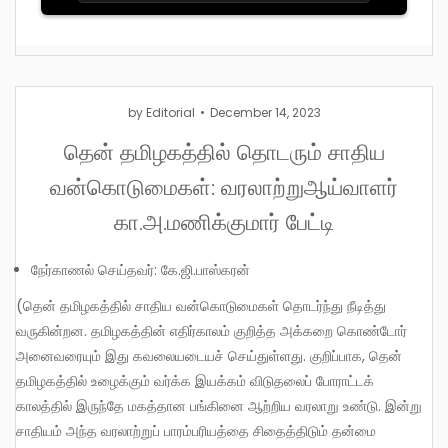
by
Editorial
December 14, 2023
தென் தமிழகத்தில் தொடரும் சாதிய
வன்கொடுமைகள்: வரலாற்றுஆய்வாளர்
கா.அ.மணிக்குமார் பேட்டி
நேர்காணல் செய்தவர்: கே.ஜி.பாஸ்கரன்
(தென் தமிழகத்தில் சாதிய வன்கொடுமைகள் தொடர்ந்து நீடித்து
வருகின்றன. தமிழகத்தின் எதிர்காலம் குறித்த அக்கறை கொண்டோர்
அனைவரையும் இது கவலையடையச் செய்துள்ளது. குறிப்பாக, தென்
தமிழகத்தில் உழைக்கும் வர்க்க இயக்கம் விடுதலைப் போராட்டக்
காலத்தில் இருந்தே மகத்தான பங்கினை ஆற்றிய வரலாறு உண்டு. இன்று
சாதியம் அந்த வரலாற்றுப் பாரம்பரியத்தை சிதைத்திடும் தன்மை