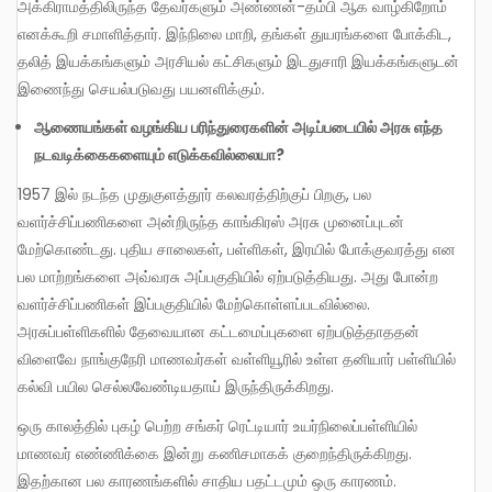
அக்கிராமத்திலிருந்த தேவர்களும் அண்ணன்-தம்பி ஆக வாழ்கிறோம்
எனக்கூறி சமாளித்தார். இந்நிலை மாறி, தங்கள் துயரங்களை போக்கிட,
தலித் இயக்கங்களும் அரசியல் கட்சிகளும் இடதுசாரி இயக்கங்களுடன்
இணைந்து செயல்படுவது பயனளிக்கும்.
ஆணையங்கள்
வழங்கிய
பரிந்துரைகளின்
அடிப்படையில்
அரசு
எந்த
நடவடிக்கைகளையும்
எடுக்கவில்லையா
?
1957 இல் நடந்த முதுகுளத்தூர் கலவரத்திற்குப் பிறகு, பல
வளர்ச்சிப்பணிகளை அன்றிருந்த காங்கிரஸ் அரசு முனைப்புடன்
மேற்கொண்டது. புதிய சாலைகள், பள்ளிகள், இரயில் போக்குவரத்து என
பல மாற்றங்களை அவ்வரசு அப்பகுதியில் ஏற்படுத்தியது. அது போன்ற
வளர்ச்சிப்பணிகள் இப்பகுதியில் மேற்கொள்ளப்படவில்லை.
அரசுப்பள்ளிகளில் தேவையான கட்டமைப்புகளை ஏற்படுத்தாததன்
விளைவே நாங்குநேரி மாணவர்கள் வள்ளியூரில் உள்ள தனியார் பள்ளியில்
கல்வி பயில செல்லவேண்டியதாய் இருந்திருக்கிறது.
ஒரு காலத்தில் புகழ் பெற்ற சங்கர் ரெட்டியார் உயர்நிலைப்பள்ளியில்
மாணவர் எண்ணிக்கை இன்று கணிசமாகக் குறைந்திருக்கிறது.
இதற்கான பல காரணங்களில் சாதிய பதட்டமும் ஒரு காரணம்.