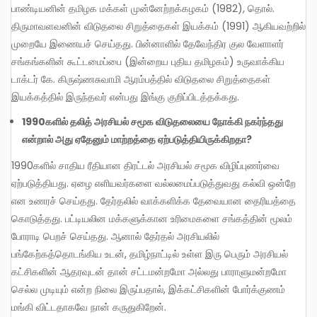
பாண்டியனின் தமிழக மக்கள் முன்னேற்றக்கழகம் (1982), தொல்.
திருமாவளவனின் விடுதலை சிறுத்தைகள் இயக்கம் (1991) ஆகியவற்றில்
முறையே இணையச் செய்தது. பின்னாளில் தேவேந்திர குல வேளாளர்
சங்கங்களின் கூட்டமைப்பை (இன்றைய புதிய தமிழகம்) உருவாக்கிய
டாக்டர் கே. கிருஷ்ணசுவாமி ஆரம்பத்தில் விடுதலை சிறுத்தைகள்
இயக்கத்தில் இருந்தவர் என்பது இங்கு குறிப்பிடத்தக்கது.
1990
களில்
தலித்
அரசியல்
சமூக
விடுதலையை
நோக்கி
நகர்ந்தது
என்றால்
அது
ஏதேனும்
மாற்றத்தை
ஏற்படுத்தியிருக்கிறதா
?
1990களில் சாதிய ரீதியான திரட்டல் அரசியல் சமூக விழிப்புணர்வை
ஏற்படுத்தியது. ஏழை எளியவர்களை வல்லமைப்படுத்துவது கல்வி ஒன்றே
என உணரச் செய்தது. தேர்தலில் வாக்களிக்க தேவையான தைரியத்தை
கொடுத்தது. பட்டியலின மக்களுக்கான உரிமைகளை சங்கத்தின் மூலம்
போராடி பெறச் செய்தது. ஆனால் தேர்தல் அரசியலில்
பங்கேற்கத்தொடங்கிய உடன், தமிழ்நாட்டில் உள்ள இரு பெரும் அரசியல்
கட்சிகளின் ஆதரவுடன் தான் சட்டமன்றமோ அல்லது பாராளுமன்றமோ
செல்ல முடியும் என்ற நிலை இருப்பதால், இக்கட்சிகளின் போர்க்குணம்
மங்கி விட்டதாகவே நான் கருதுகிறேன்.