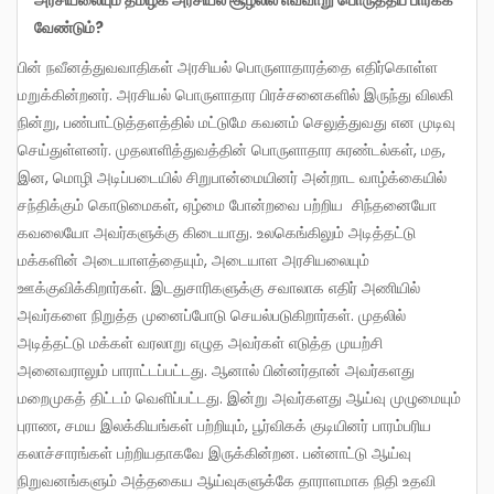
வேண்டும்
?
பின் நவீனத்துவவாதிகள் அரசியல் பொருளாதாரத்தை எதிர்கொள்ள
மறுக்கின்றனர். அரசியல் பொருளாதார பிரச்சனைகளில் இருந்து விலகி
நின்று, பண்பாட்டுத்தளத்தில் மட்டுமே கவனம் செலுத்துவது என முடிவு
செய்துள்ளனர். முதலாளித்துவத்தின் பொருளாதார சுரண்டல்கள், மத,
இன, மொழி அடிப்படையில் சிறுபான்மையினர் அன்றாட வாழ்க்கையில்
சந்திக்கும் கொடுமைகள், ஏழ்மை போன்றவை பற்றிய சிந்தனையோ
கவலையோ அவர்களுக்கு கிடையாது. உலகெங்கிலும் அடித்தட்டு
மக்களின் அடையாளத்தையும், அடையாள அரசியலையும்
ஊக்குவிக்கிறார்கள். இடதுசாரிகளுக்கு சவாலாக எதிர் அணியில்
அவர்களை நிறுத்த முனைப்போடு செயல்படுகிறார்கள். முதலில்
அடித்தட்டு மக்கள் வரலாறு எழுத அவர்கள் எடுத்த முயற்சி
அனைவராலும் பாராட்டப்பட்டது. ஆனால் பின்னர்தான் அவர்களது
மறைமுகத் திட்டம் வெளிப்பட்டது. இன்று அவர்களது ஆய்வு முழுமையும்
புராண, சமய இலக்கியங்கள் பற்றியும், பூர்விகக் குடியினர் பாரம்பரிய
கலாச்சாரங்கள் பற்றியதாகவே இருக்கின்றன. பன்னாட்டு ஆய்வு
நிறுவனங்களும் அத்தகைய ஆய்வுகளுக்கே தாராளமாக நிதி உதவி