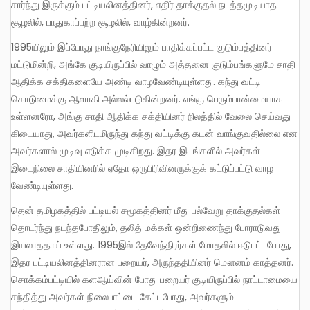
சார்ந்து இருக்கும் பட்டியலினத்தினர், எதிர் தாக்குதல் நடத்தமுடியாத
சூழலில், பாதுகாப்பற்ற சூழலில், வாழ்கின்றனர்.
1995யிலும் இப்போது நாங்குநேரியிலும் பாதிக்கப்பட்ட குடும்பத்தினர்
மட்டுமின்றி, அங்கே குடியிருப்பில் வாழும் அத்தனை குடும்பங்களுமே சாதி
ஆதிக்க சக்திகளையே அண்டி வாழவேண்டியுள்ளது. கந்து வட்டி
கொடுமைக்கு ஆளாகி அல்லல்படுகின்றனர். எங்கு பெரும்பான்மையாக
உள்ளனரோ, அங்கு சாதி ஆதிக்க சக்தியினர் நிலத்தில் வேலை செய்வது
கிடையாது, அவர்களிடமிருந்து கந்து வட்டிக்கு கடன் வாங்குவதில்லை என
அவர்களால் முடிவு எடுக்க முடிகிறது. இதர இடங்களில் அவர்கள்
இடைநிலை சாதியினரில் ஏதோ ஒருபிரிவினருக்குக் கட்டுப்பட்டு வாழ
வேண்டியுள்ளது.
தென் தமிழகத்தில் பட்டியல் சமூகத்தினர் மீது பல்வேறு தாக்குதல்கள்
தொடர்ந்து நடந்தபோதிலும், தலித் மக்கள் ஒன்றிணைந்து போராடுவது
இயலாததாய் உள்ளது. 1995இல் தேவேந்திரர்கள் மோதலில் ஈடுபட்டபோது,
இதர பட்டியலினத்தினரான பறையர், அருந்ததியினர் மௌனம் காத்தனர்.
சொக்கம்பட்டியில் களஆய்வின் போது பறையர் குடியிருப்பில் நாட்டாமையை
சந்தித்து அவர்கள் நிலைபாட்டை கேட்டபோது, அவர்களும்