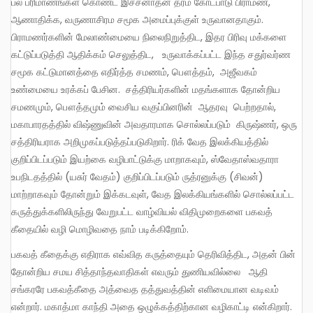
பல பரிமாணங்கள் கொண்ட இச்சனாதன தர்ம கோட்பாடு பிராமண,
ஆணாதிக்க, வருணாசிரம சமூக அமைப்புக்குள் உருவானதாகும்.
பிராமணர்களின் மேலாண்மையை நிலைநிறுத்திட, இதர பிரிவு மக்களை
கட்டுப்படுத்தி ஆதிக்கம் செலுத்திட, உருவாக்கப்பட்ட இந்த சதுர்வர்ண
சமூக கட்டுமானத்தை எதிர்த்த சமணம், பௌத்தம், அஜீவகம்
உண்மையை உரக்கப் பேசின. சத்திரியர்களின் மதங்களாக தோன்றிய
சமணமும், பௌத்தமும் வைசிய வகுப்பினரின் ஆதரவு பெற்றதால்,
மகாபாரதத்தில் விஷ்ணுவின் அவதாரமாக சொல்லப்படும் கிருஷ்ணர், ஒரு
சத்திரியராக அறிமுகப்படுத்தப்படுகிறார். ரிக் வேத இலக்கியத்தில்
குறிப்பிடப்படும் இயற்கை வழிபாட்டுக்கு மாறாகவும், ஸ்வேதாஸ்வதாரா
உபநிடதத்தில் (யசுர் வேதம்) குறிப்பிடப்படும் ருத்ரனுக்கு (சிவன்)
மாற்றாகவும் தோன்றும் இக்கடவுள், வேத இலக்கியங்களில் சொல்லப்பட்ட
கருத்துக்களிலிருந்து வேறுபட்ட வாழ்வியல் விதிமுறைகளை பகவத்
கீதையில் வழி மொழிவதை நாம் படிக்கிறோம்.
பகவத் கீதைக்கு எதிராக எவ்வித கருத்தையும் தெரிவித்திட, அதன் பின்
தோன்றிய சமய சித்தாந்தவாதிகள் எவரும் துணியவில்லை ஆதி
சங்கரரே பகவத்கீதை அத்வைத தத்துவத்தின் எளிமையான வடிவம்
என்றார். மகாத்மா காந்தி அதை ஒழுக்கத்திற்கான வழிகாட்டி என்கிறார்.