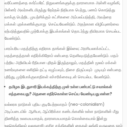
வரிப்பணத்தை கார்ப்பரேட் நிறுவனங்களுக்கு தாராளமாக அள்ளி வழங்கி,
பின்னர் அவர்களிடமிருந்து தேர்தல் நிதியாக பெற்று, பணம் கொடுத்து
வாக்கு பெற்றிட முயற்சிக்கும் கட்சிகளை அம்பலப்படுத்தி, அவற்றை
மக்கள் புறக்கணிக்குமாறு செய்யவேண்டும். அதற்கான விழிப்புணர்வை
ஏற்படுத்துவதில் முற்போக்கு இயக்கங்கள் தொடர்ந்து தீவிரமாக செயல்பட
வேண்டும்.
பாரம்பரிய மதத்திற்கு எதிராக தாங்கள் இல்லை; அரசியலாக்கப்பட்ட
மதத்தைத்தான் எதிர்க்கிறோம் என்பதை தெளிவுபடுத்தவேண்டும். மதம்
பற்றிய அறிவியல் ரீதியான புரிதல் இருந்தாலும், மதத்தின் மூலம் மக்கள்
உணர்வுகளை எளிதில் தட்டி எழுப்பவும், திசை திருப்பவும் முடியும் என்பதை
புரிந்து, முற்போக்குவாதிகள் எச்சரிக்கையுடன் செயல்பட வேண்டும்.
தமிழக
இடதுசாரி
இயக்கத்திற்கு
முன்
உள்ள
பண்பாட்டு
சவால்கள்
எத்தகையது
?
அதனை
எதிர்கொள்ள
செய்ய
வேண்டியது
என்ன
?
வல்லரசு நாடுகள் புதிய குடியேற்றவாதம் (neo-colonialism)
அடிப்படையில் ஆசியா, ஆப்பிரிக்கா கண்டங்களில் உள்ள நாடுகளின் மீது
திணித்த உலகமயமாதல், தாராளமயமாதல் கொள்கையால் இன்று
உலகெங்கிலும் வலதுசாரி பாசிச சக்திகளின் கைகள் ஓங்கி வருவதை நாம்