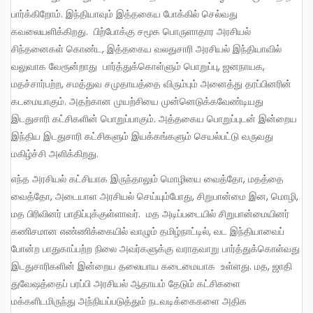
பார்க்கிறோம். இந்தியாவும் இத்தகைய போக்கில் செல்வது
கவலையளிக்கிறது. பிற்போக்கு சமூக பொருளாதார அரசியல்
சிந்தனைகள் கொண்ட, இத்தகைய வலதுசாரி அரசியல் இந்தியாவில்
வலுவாக வேரூன்றாது பார்த்துக்கொள்ளும் பொறுப்பு, ஜனநாயக,
மதச்சார்பற்ற, சமத்துவ சமுதாயத்தை விரும்பும் அனைத்து தரப்பினரின்
கடமையாகும். அதற்கான முயற்சியை முன்னெடுக்கவேண்டியது
இடதுசாரி கட்சிகளின் பொறுப்பாகும். அத்தகைய பொறுப்புடன் இன்றைய
இந்திய இடதுசாரி கட்சிகளும் இயக்கங்களும் செயல்பட்டு வருவது
மகிழ்ச்சி அளிக்கிறது.
எந்த அரசியல் கட்சியாக இருந்தாலும் மொழியை வைத்தோ, மதத்தை
வைத்தோ, அடையாள அரசியல் செய்யும்போது, சிறுபான்மை இன, மொழி,
மத பிரிவினர் பாதிப்புக்குள்ளாவர். மத அடிப்படையில் சிறுபான்மையினர்
கணிசமான எண்ணிக்கையில் வாழும் தமிழ்நாட்டில், வட இந்தியாவைப்
போன்ற பாதுகாப்பற்ற நிலை அவர்களுக்கு வராதவாறு பார்த்துக்கொள்வது
இடதுசாரிகளின் இன்றைய தலையாய கடைமையாக உள்ளது. மத, ஜாதி
துவேஷத்தைப் பரப்பி அரசியல் ஆதாயம் தேடும் கட்சிகளை
மக்களிடமிருந்து அந்நியப்படுத்தும் நடவடிக்கைகளை அதிக