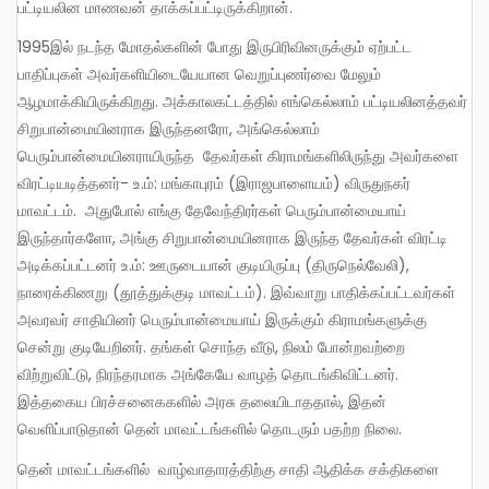
பட்டியலின மாணவன் தாக்கப்பட்டிருக்கிறான்.
1995இல் நடந்த மோதல்களின் போது இருபிரிவினருக்கும் ஏற்பட்ட
பாதிப்புகள் அவர்களியிடையேயான வெறுப்புணர்வை மேலும்
ஆழமாக்கியிருக்கிறது. அக்காலகட்டத்தில் எங்கெல்லாம் பட்டியலினத்தவர்
சிறுபான்மையினராக இருந்தனரோ, அங்கெல்லாம்
பெரும்பான்மையினராயிருந்த தேவர்கள் கிராமங்களிலிருந்து அவர்களை
விரட்டியடித்தனர்- உ.ம்: மங்காபுரம் (இராஜபாளையம்) விருதுநகர்
மாவட்டம். அதுபோல் எங்கு தேவேந்திரர்கள் பெரும்பான்மையாய்
இருந்தார்களோ, அங்கு சிறுபான்மையினராக இருந்த தேவர்கள் விரட்டி
அடிக்கப்பட்டனர் உ.ம்: ஊருடையான் குடியிருப்பு (திருநெல்வேலி),
நாரைக்கிணறு (தூத்துக்குடி மாவட்டம்). இவ்வாறு பாதிக்கப்பட்டவர்கள்
அவரவர் சாதியினர் பெரும்பான்மையாய் இருக்கும் கிராமங்களுக்கு
சென்று குடியேறினர். தங்கள் சொந்த வீடு, நிலம் போன்றவற்றை
விற்றுவிட்டு, நிரந்தரமாக அங்கேயே வாழத் தொடங்கிவிட்டனர்.
இத்தகைய பிரச்சனைககளில் அரசு தலையிடாததால், இதன்
வெளிப்பாடுதான் தென் மாவட்டங்களில் தொடரும் பதற்ற நிலை.
தென் மாவட்டங்களில் வாழ்வாதாரத்திற்கு சாதி ஆதிக்க சக்திகளை