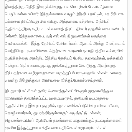
இனத்திற்கு அநீதி இழைக்கின்றது. பல மொழிகள் பேசும், ஆனால்
பெரும்பான்மையினர் இந்துக்களாக வாழும் இந்திய நாட்டில், மத ரீதியாக
மக்களை திரட்டுவது மிக எளிது. அத்தகைய உத்தியை அந்நியர்
ஆதிக்கத்திற்கு எதிராக மக்களைத் திரட்ட திலகர் முதலில் கையாண்டார்.
பின்னர், இந்துமகாசபை, ஆர் எஸ் எஸ் நிறுவனங்கள் மதத்தை
அரசியலாக்கி இந்து தேசியம் பேசினார்கள். ஆனால் அன்று அவர்களால்
வெற்றிபெற முடியவில்லை. அதற்கான காரணம் ஏகாதிபத்திய வல்லரசின்
ஆதிக்கத்தை அகற்றிட இந்திய தேசியம் பேசிய தலைவர்கள், மக்களின்
அன்றாட பிரச்சனைகளுக்கு முக்கியத்துவம் கொடுத்து அவற்றைத்
தீர்ப்பதற்கான வழிமுறைகளை வகுத்துப் போராடியதால் மக்கள் மனதை
வென்று இந்துத்துவா அரசியலை நீர்த்துப்போகச்செய்தனர்.
இடதுசாரி கட்சிகள் தவிர அனைத்துக்கட்சிகளும் முதலாளித்துவ
நாடுகளால் திணிக்கப்பட்ட உலகமயமாதல், தனியார் மயமாதலை
ஆதரிக்கின்ற இன்றய சூழலில், புறக்கணிக்கப்படுகின்ற விவசாயிகள்,
தொழிலாளர்கள், துயரத்திற்குள்ளாகும் அடித்தட்டு மக்கள்,
சிறுபான்மையினர் ஆகியோர் நலன்களை பாதுகாக்கும் நடவடிக்கைகள்
மூலமே இந்துத்துவா சக்திகளை எதிர்கொள்ளமுடியும். மக்கள்