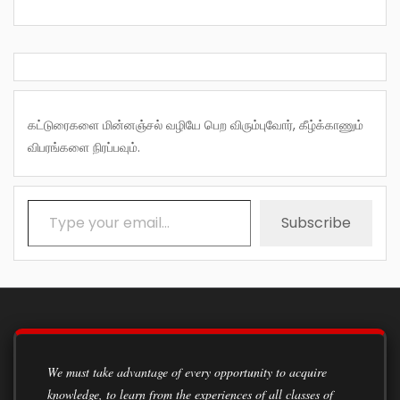
கட்டுரைகளை மின்னஞ்சல் வழியே பெற விரும்புவோர், கீழ்க்காணும்
விபரங்களை நிரப்பவும்.
Type your email…
Subscribe
We must take advantage of every opportunity to acquire
knowledge, to learn from the experiences of all classes of