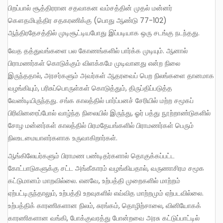
பிறப்பால் சூத்திரரான சதவாகன வம்சத்தின் முதல் மன்னர்
கௌதமிபுத்திர சதகரணிக்கு (பொது ஆண்டு 77-102)
ஆந்திரதேசத்தில் முடிசூட்டியபோது இப்படியாக ஒரு சடங்கு நடந்தது.
வேத தத்துவங்களை பல கோணங்களில் பார்க்க முடியும். ஆனால்
பிராமணர்கள் கொடுக்கும் விளக்கமே முடிவானது என்ற நிலை
இருந்ததால், அரசர்களும் அவர்கள் ஆதரவைப் பெற நிலங்களை தானமாக
வழங்கியும், பரிசுப்பொருள்கள் கொடுத்தும், திருப்திப்படுத்த
வேண்டியிருந்தது. சங்க காலத்தில் பார்ப்பனச் சேரியில் மற்ற சமூகப்
பிரிவினரைப்போல் வாழ்ந்த நிலையில் இருந்து, ஓர் பத்து நூற்றாண்டுகளில்
சோழ மன்னர்கள் காலத்தில் பிரமதேயங்களில் பிராமணர்கள் பெரும்
நிலஉடமையாளர்களாக உருவாகிறார்கள்.
ஆங்கிலேயர்களும் பிராமண பண்டிதர்களால் தொகுக்கப்பட்ட
கோட்பாடுகளுக்கு சட்ட அங்கீகாரம் வழங்கியதால், வருணாசிரம சமூக
கட்டுமானம் மாறவில்லை. எனவே, உற்பத்தி முறைகளில் மாற்றம்
ஏற்பட்டிருந்தாலும், உற்பத்தி உறவுகளில் எவ்வித மாற்றமும் ஏற்படவில்லை.
உற்பத்திக் காரணிகளான நிலம், சுரங்கம், தொழிற்சாலை, வினியோகக்
காரணிகளான வங்கி, போக்குவரத்து போன்றவை அரசு கட்டுப்பாட்டில்