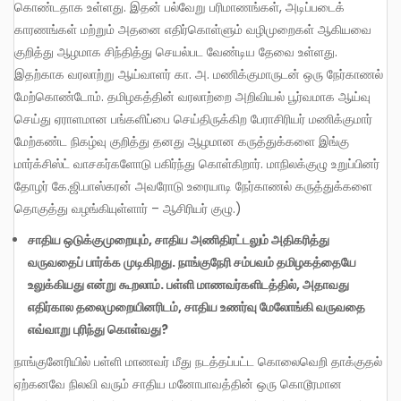
கொண்டதாக உள்ளது. இதன் பல்வேறு பரிமாணங்கள், அடிப்படைக்
காரணங்கள் மற்றும் அதனை எதிர்கொள்ளும் வழிமுறைகள் ஆகியவை
குறித்து ஆழமாக சிந்தித்து செயல்பட வேண்டிய தேவை உள்ளது.
இதற்காக வரலாற்று ஆய்வாளர் கா. அ. மணிக்குமாருடன் ஒரு நேர்காணல்
மேற்கொண்டோம். தமிழகத்தின் வரலாற்றை அறிவியல் பூர்வமாக ஆய்வு
செய்து ஏராளமான பங்களிப்பை செய்திருக்கிற பேராசிரியர் மணிக்குமார்
மேற்கண்ட நிகழ்வு குறித்து தனது ஆழமான கருத்துக்களை இங்கு
மார்க்சிஸ்ட் வாசகர்களோடு பகிர்ந்து கொள்கிறார். மாநிலக்குழு உறுப்பினர்
தோழர் கே.ஜி.பாஸ்கரன் அவரோடு உரையாடி நேர்காணல் கருத்துக்களை
தொகுத்து வழங்கியுள்ளார் – ஆசிரியர் குழு.)
சாதிய
ஒடுக்குமுறையும்
,
சாதிய
அணிதிரட்டலும்
அதிகரித்து
வருவதைப்
பார்க்க
முடிகிறது
.
நாங்குநேரி
சம்பவம்
தமிழகத்தையே
உலுக்கியது
என்று
கூறலாம்
.
பள்ளி
மாணவர்களிடத்தில்
,
அதாவது
எதிர்கால
தலைமுறையினரிடம்
,
சாதிய
உணர்வு
மேலோங்கி
வருவதை
எவ்வாறு
புரிந்து
கொள்வது
?
நாங்குனேரியில் பள்ளி மாணவர் மீது நடத்தப்பட்ட கொலைவெறி தாக்குதல்
ஏற்கனவே நிலவி வரும் சாதிய மனோபாவத்தின் ஒரு கொடூரமான