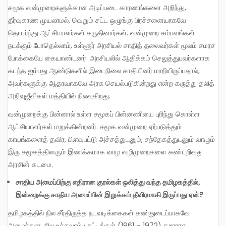
சமூக வன்முறைகளுக்கான அடிப்படை காரணங்களை அறிந்து,
தீர்வுகாண முயலாமல், வெறும் சட்ட ஒழுங்கு பிரச்சனையாகவே
தொடர்ந்து ஆட்சியாளர்கள் கருதினார்கள். வன்முறை சம்பவங்கள்
நடக்கும் போதெல்லாம், உள்ளூர் அரசியல் சாதித் தலைவர்கள் மூலம் சமரச
போக்கையே கையாண்டனர். அரசியலில் ஆதிக்கம் செலுத்துபவர்களாக
கடந்த ஐம்பது ஆண்டுகளில் இடைநிலை சாதியினர் மாறியிருப்பதால்,
அவர்களுக்கு ஆதரவாகவே அரசு செயல்படுகின்றது என்ற கருத்து தலித்
அறிவுஜீவிகள் மத்தியில் நிலவுகிறது.
வன்முறைக்கு பின்னால் உள்ள சமூகப் பின்னணியை புரிந்து கொள்ள
ஆட்சியாளர்கள் மறுக்கின்றனர். சமூக வன்முறை ஏற்படுத்தும்
காயங்களைத் தவிர, பிளவுபட்டு அச்சத்துடனும், சந்தேகத்துடனும் வாழும்
இரு சமூகத்தினரும் இணக்கமாக வாழ வழிமுறைகளை கண்டறிவது
அரசின் கடமை.
சாதிய அமைப்பிற்கு எதிரான குரல்கள் ஒலித்து வந்த தமிழகத்தில்,
இன்றைக்கு சாதிய அமைப்பின் இறுக்கம் தீவிரமாகி இருப்பது ஏன்?
தமிழகத்தில் நில சீர்திருத்த நடவடிக்கைகள் கண்துடைப்பாகவே
அமைந்தன. நில உச்சவரம்பு சட்டங்கள் (1961 – 1972) கறாராக