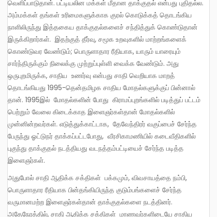
வெளிப்பாடுதான். பட்டியலின மக்கள் மீதான தாக்குதல் என்பது புதிதல்ல.
அம்மக்கள் தங்கள் உரிமைகளுக்காக குரல் கொடுக்கத் தொடங்கிய
நாளிலிருந்து இத்தகைய தாக்குதல்களைச் சந்தித்துக் கொண்டுதான்
இருக்கிறார்கள். இதற்குத் தீர்வு, சமூக உறவுகளில் மாற்றங்களைக்
கொண்டுவர வேண்டும்; பொருளாதார ரீதியாக, யாரும் யாரையும்
சார்ந்திருக்கும் நிலைக்கு முற்றுப்புள்ளி வைக்க வேண்டும். அது
ஒருபுறமிருக்க, சாதிய உணர்வு என்பது சாதி வெறியாக மாறத்
தொடங்கியது 1995-தென்தமிழக சாதிய மோதல்களுக்குப் பின்னால்
தான். 1995இல் மோதல்களின் போது கிராமப்புறங்களில் படித்துப் பட்டம்
பெற்றும் வேலை கிடைக்காத இளைஞர்கள்தான் மோதல்களில்
முன்னின்றவர்கள். எடுத்துக்காட்டாக, தேவேந்திரர் வகுப்பைச் சேர்ந்த
பேருந்து ஓட்டுநர் தாக்கப்பட்டபோது, வீரசிகாமணியில் கடைவீதிகளில்
புகுந்து தாக்குதல் நடத்தியது வடநத்தம்பட்டியைச் சேர்ந்த படித்த
இளைஞர்கள்.
அதுபோல் சாதி ஆதிக்க சக்திகள் பக்கமும், விவசாயத்தை நம்பி,
பொருளாதார ரீதியாக பின்தங்கியிருந்த குடும்பங்களைச் சேர்ந்த
வருமானமற்ற இளைஞர்கள்தான் தாக்குதல்களை நடத்தினர்.
அதேநேரத்தில், சாதி ஆதிக்க சக்திகள் மாணவர்களிடையே சாதிய