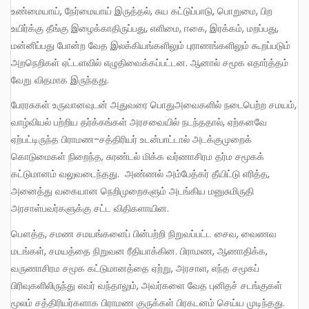
உண்மையாய், நேர்மையாய் இருத்தல், சுய கட்டுப்பாடு, பொறுமை, பிற
உயிர்க்கு தீங்கு இழைக்காதிருப்பது, எளிமை, ஈகை, இரக்கம், மறப்பது,
மன்னிப்பது போன்ற வேத இலக்கியங்களிலும் புராணங்களிலும் கூறப்படும்
அறநெறிகள் ஏட்டளவில் எழுதிவைக்கப்பட்டன. ஆனால் சமூக எதார்த்தம்
வேறு விதமாக இருந்தது.
பேரரசுகள் உருவானவுடன் அதுவரை பொதுஅவைகளில் நடைபெற்ற சமயம்,
வாழ்வியல் பற்றிய தர்க்கங்கள் அரசவையில் நடந்ததால், ஏற்கனவே
ஏற்பட்டிருந்த பிராமண-சத்திரியர் உடன்பாட்டால் அடக்குமுறைக்
கொடுமைகள் நிறைந்த, சுரண்டல் மிக்க வர்ணாசிரம தர்ம சமூகக்
கட்டுமானம் வலுவடைந்தது. அண்ணல் அம்பேத்கர் தீயிட்டு எரித்த,
அனைத்து வகையான நெறிமுறைகளும் அடங்கிய மனுசுமிருதி
அரசாள்பவர்களுக்கு சட்ட விதிகளாயின.
பௌத்த, சமண சமயங்களைப் பின்பற்றி நிறுவப்பட்ட சைவ, வைணவ
மடங்கள், சமயத்தை நிறுவன ரீதியாக்கின. பிராமண, ஆணாதிக்க,
வருணாசிரம சமூக கட்டுமானத்தை ஏற்று, அரசாள, எந்த சமூகப்
பிரிவுகளிலிருந்து எவர் வந்தாலும், அவர்களை வேத புனிதச் சடங்குகள்
மூலம் சத்திரியர்களாக பிராமண குருக்கள் பிரகடனம் செய்ய முடிந்தது.