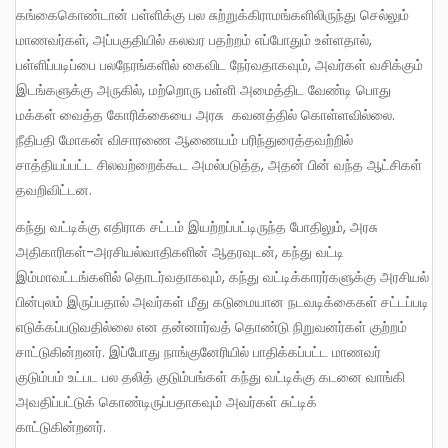
கங்கைகொண்டான் பள்ளிக்கு பல சுற்றுக்கிராமங்களிலிருந்து செல்லும்
மாணவர்கள், அப்பகுதியில் கலவர பதற்றம் எப்போதும் உள்ளதால்,
பள்ளிப்படிப்பை பலநேரங்களில் கைவிட நேர்வதாகவும், அவர்கள் வசிக்கும்
இடங்களுக்கு அருகில், மற்றொரு பள்ளி அமைத்திட வேண்டி பொது
மக்கள் வைத்த கோரிக்கையை அரசு கவனத்தில் கொள்ளவில்லை.
நீதிபதி மோகன் விசாரணை ஆணையம் பரிந்துரைத்தவற்றில்
சாத்தியப்பட்ட சிலவற்றைக்கூட அமல்படுத்த, அதன் பின் வந்த ஆட்சிகள்
தவறிவிட்டன.
கந்து வட்டிக்கு எதிராக சட்டம் இயற்றப்பட்டிருந்த போதிலும், அரசு
அதிகாரிகள்-அரசியல்வாதிகளின் ஆதரவுடன், கந்து வட்டி
இம்மாவட்டங்களில் தொடர்வதாகவும், கந்து வட்டிக்காரர்களுக்கு அரசியல்
பின்புலம் இருப்பதால் அவர்கள் மீது கடுமையான நடவடிக்கைகள் சட்டப்படி
எடுக்கப்படுவதில்லை என தன்னார்வத் தொண்டு நிறுவனர்கள் குற்றம்
சாட்டுகின்றனர். இப்போது நாங்குனேரியில் பாதிக்கப்பட்ட மாணவர்
குடும்பம் உட்பட பல தலித் குடும்பங்கள் கந்து வட்டிக்கு கடனை வாங்கி
அவதிப்பட்டுக் கொண்டிருப்பதாகவும் அவர்கள் சுட்டிக்
காட்டுகின்றனர்.