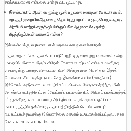
சாத்தியமாயின என்பதை மறந்து விட முடியாது.
இரண்டாயிரம்
ஆண்டுகளுக்கு
முன்
உருவான
சனாதன
கோட்பாடுகள்
,
உற்பத்தி
முறையில்
அதனைத்
தொடர்ந்து
ஏற்பட்ட
சமூக
,
பொருளாதார
,
அரசியல்
மாற்றங்களுக்குப்
பின்னும்
மிக
ஆழமாக
வேரூன்றி
நீடித்திருப்பதன்
காரணம்
என்ன
?
இக்கேள்விக்கு விரிவான பதில் தேவை என நினைக்கிறேன்.
முதலாவதாக “சனாதன கோட்பாடு” பற்றி ஒரு வரலாற்று மாணவன் என்ற
முறையில் விளக்க விரும்புகிறேன். “சனாதன தர்மம்” என்ற சமஸ்கிருத
சொல்லுக்கு மாறாத, நிலையான விதி அல்லது உலக நியதி என இதன்
பொருளை விளக்குகிறார்கள். வேத இலக்கியங்களில் (சுருதிகள்)
இச்சொல் அதிகமாக பயன்படுத்தப்படவில்லை; வேதகாலத்திற்குப் பின்
தோன்றிய சுமிருதிகள், காப்பியங்கள், புராணங்களில் அதிகம் பயன்படுத்தப்
பட்டிருக்கிறது என வரலாற்று அறிஞர்கள் கூறுகின்றனர். குறிப்பாக
மகாபாரதத்தில் ஒவ்வொரு கதாபாத்திரத்தின் செயல்களையும்
நியாயப்படுத்துவதற்கு இவ்வார்த்தை அதிகம் உபயோகிக்கப்பட்டிருப்பதாக
அவர்கள் சுட்டிக்காட்டுகின்றனர்.