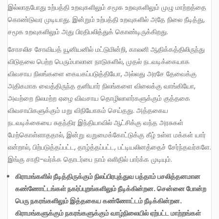
இல்லாதபோது உற்பத்தி உறவுகளிலும் சமூக உறவுகளிலும் முழு மாற்றத்தை
கொண்டுவர முடியாது. இன்றும் உற்பத்தி உறவுகளில் அதே நிலை நீடித்து,
சமூக உறவுகளிலும் அது பிரதிபலித்துக் கொண்டிருக்கிறது.
சோசலிச சோவியத் யூனியனில் மட்டுமின்றி, காலனி ஆதிக்கத்திலிருந்து
விடுதலை பெற்ற பெரும்பாலான நாடுகளில், முதல் நடவடிக்கையாக
விவசாய நிலங்களை கையகப்படுத்தியோ, அல்லது அரசே தேவைக்கு
அதிகமாக வைத்திருந்த தனியார் நிலங்களை விலைக்கு வாங்கியோ,
அவற்றை நிலமற்ற ஏழை விவசாய தொழிலாளர்களுக்கும் குத்தகை
விவசாயிகளுக்கும் மறு விநியோகம் செய்தது. அத்தகைய
நடவடிக்கையை சுதந்திர இந்தியாவில் ஆட்சிக்கு வந்த அரசுகள்
மேற்கொள்ளாததால், இன்று வறுமைக்கோட்டுக்கு கீழ் உள்ள மக்கள் யார்
என்றால், பிற்படுத்தப்பட்ட, தாழ்த்தப்பட்ட, பட்டியலினத்தைச் சேர்ந்தவர்களே.
இங்கு சாதி-வர்க்க தொடர்பை நாம் எளிதில் பார்க்க முடியும்.
கிராமங்களில்
நீடித்திருக்கும்
நிலப்பிரபுத்துவ
பத்தாம்
பசலித்தனமான
கண்ணோட்டங்கள்
நகர்ப்புறங்களிலும்
நீடிக்கின்றன
.
சென்னை
போன்ற
பெரு
நகரங்களிலும்
இத்தகைய
கண்ணோட்டம்
நீடிக்கின்றன
.
கிராமங்களுக்கும்
நகரங்களுக்கும்
வாழ்நிலையில்
ஏற்பட்ட
மாற்றங்கள்