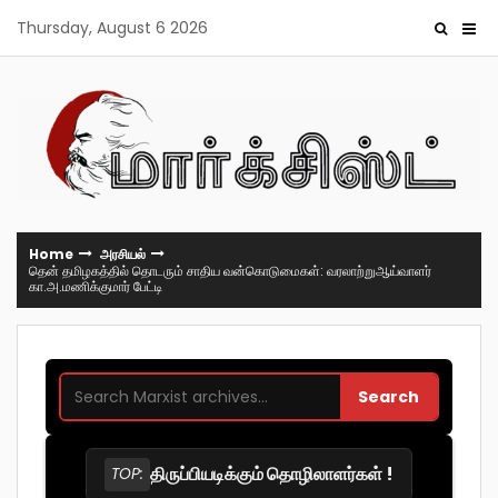
Skip
Thursday, August 6 2026
to
content
Home
அரசியல்
தென் தமிழகத்தில் தொடரும் சாதிய வன்கொடுமைகள்: வரலாற்றுஆய்வாளர்
கா.அ.மணிக்குமார் பேட்டி
Search
திருப்பியடிக்கும் தொழிலாளர்கள் !
TOP: