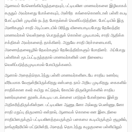
ஆணவம் மேலொங்கியிருந்ததையும், பட்டியலின மாணவர்களை இழிவாகக்
கருதும் அவர்களது போக்கையும், அன்றே கங்கைகொண்டான் பள்ளி கபடி
போட்டியின் முடிவில் நடந்த மோதல்கள் வெளிப்படுத்தின. போட்டியில் இரு
அணிகளும் சாதி அடிப்படையில் பிரிந்து விளையாடியபோது தேவேந்திர
மாணவர்கள் வென்றதை பொறுத்துக் கொள்ள முடியாமல், சாதி ஆதிக்க
சக்திகள் அவர்களைத் தாக்கினர். அதுவே சாதி பிரச்சனையாகி,
அணைத்தலையூரில் தேவர்களும் தேவேந்திரர்களும் மோதினர். அப்போது
பள்ளிகள் மூடப்பட்டிருந்ததால் மாணவர்களின் மன நிலையை
வெளிப்படுத்தமுடியாமல் போயிருக்கலாம்.
ஆனால் அதைத்தொடர்ந்து பள்ளி மாணவர்களிடையே சாதிய உணர்வு
வீரியமாக வேரூன்றியிருக்கிறது என்பதை நாம் அறிய முடிகிறது. கைகளில்
சாதிக்கான கலர் கயிறு கட்டுதல், கோயில் திருவிழாக்களில் சாதிய
உணர்வுகளை தூண்டக்கூடிய பாடல்களை பாடுதல் போன்றவை இன்று
அதிகரித்திருக்கின்றன. பட்டியலின ஆணுடனோ அல்லது பெண்ணுடனோ
சாதி மறுப்பு திருமணம் என்றால், ஆணவக் கொலை என இடைநிலை
சாதியினருக்கும் பட்டியலினத்தவருக்கும் பகைமை கூடியிருக்கும் சூழலில்,
நாங்குநேரியில் மட்டுமின்றி, அதைத் தொடர்ந்து கழுகுமலை பள்ளியிலும்