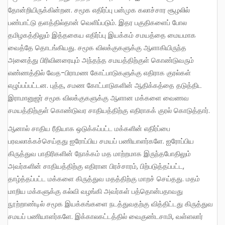
தோன்றியிருக்கின்றன. சமூக எதிர்ப்பு பன்முக கலாச்சார சூழலில்
பண்பாட்டு தளத்தில்தான் வெளிப்படும். இதர பகுதிகளைப் போல
தமிழகத்திலும் இத்தகைய எதிர்ப்பு இயக்கம் சமயத்தை மையமாக
வைத்தே தொடங்கியது. சமூக விலக்குகளுக்கு ஆளாகியிருந்த
அனைத்து பிரிவினரையும் அந்தந்த சமயத்திற்குள் கொண்டுவரும்
எண்ணத்தில் வேத-பிராமண கோட்பாடுகளுக்கு எதிராக குரல்கள்
எழுப்பப்பட்டன. புத்த, சமண கோட்பாடுகளின் ஆதிக்கத்தை தடுத்திட
இராமானுஜர் சமூக விலக்குகளுக்கு ஆளான மக்களை வைணவ
சமயத்திற்குள் கொண்டுவர சாதியத்திற்கு எதிராகக் குரல் கொடுத்தார்.
ஆனால் சாதிய ரீதியாக ஒடுக்கப்பட்ட மக்களின் எதிர்ப்பை
பரவலாக்கச்செய்தது ஐரோப்பிய சமயப் பணியாளர்களே. ஐரோப்பிய
கிருத்துவ பாதிரிகளின் நோக்கம் மத மாற்றமாக இருந்தபோதிலும்
அவர்களின் சாதியத்திற்கு எதிரான பிரச்சாரம், பிற்படுத்தப்பட்ட,
தாழ்த்தப்பட்ட மக்களை கிருத்துவ மதத்திற்கு மாறச் செய்தது. மதம்
மாறிய மக்களுக்கு கல்வி வழங்கி அவர்கள் பத்தொன்பதாவது
நூற்றாண்டில் சமூக இயக்கங்களை நடத்துவதற்கு வித்திட்டது கிருத்துவ
சமயப் பணியாளர்களே. இக்காலகட்டத்தில் வைகுண்டசாமி, வள்ளலார்