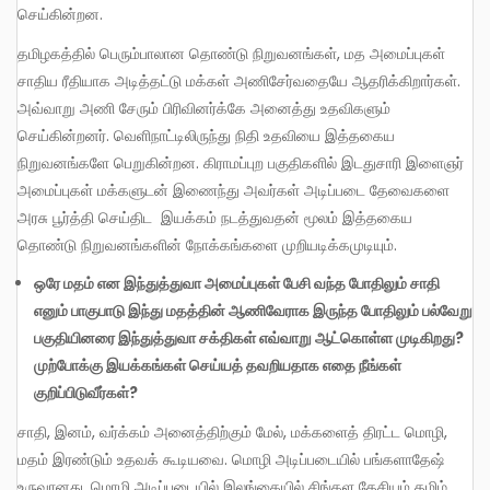
செய்கின்றன.
தமிழகத்தில் பெரும்பாலான தொண்டு நிறுவனங்கள், மத அமைப்புகள்
சாதிய ரீதியாக அடித்தட்டு மக்கள் அணிசேர்வதையே ஆதரிக்கிறார்கள்.
அவ்வாறு அணி சேரும் பிரிவினர்க்கே அனைத்து உதவிகளும்
செய்கின்றனர். வெளிநாட்டிலிருந்து நிதி உதவியை இத்தகைய
நிறுவனங்களே பெறுகின்றன. கிராமப்புற பகுதிகளில் இடதுசாரி இளைஞர்
அமைப்புகள் மக்களுடன் இணைந்து அவர்கள் அடிப்படை தேவைகளை
அரசு பூர்த்தி செய்திட இயக்கம் நடத்துவதன் மூலம் இத்தகைய
தொண்டு நிறுவனங்களின் நோக்கங்களை முறியடிக்கமுடியும்.
ஒரே
மதம்
என
இந்துத்துவா
அமைப்புகள்
பேசி
வந்த
போதிலும்
சாதி
எனும்
பாகுபாடு
இந்து
மதத்தின்
ஆணிவேராக
இருந்த
போதிலும்
பல்வேறு
பகுதியினரை
இந்துத்துவா
சக்திகள்
எவ்வாறு
ஆட்கொள்ள
முடிகிறது
?
முற்போக்கு
இயக்கங்கள்
செய்யத்
தவறியதாக
எதை
நீங்கள்
குறிப்பிடுவீர்கள்
?
சாதி, இனம், வர்க்கம் அனைத்திற்கும் மேல், மக்களைத் திரட்ட மொழி,
மதம் இரண்டும் உதவக் கூடியவை. மொழி அடிப்படையில் பங்களாதேஷ்
உருவானது. மொழி அடிப்படையில் இலங்கையில் சிங்கள தேசியம் தமிழ்