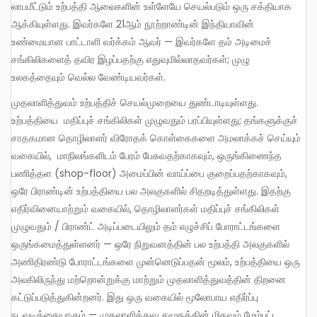
லாபமீட்டும் உற்பத்தி ஆலைகளின் உள்ளேயே செயல்படும் ஒரு சக்தியாக
ஆக்கியுள்ளது. இவர்களே 21ஆம் நூற்றாண்டின் இந்தியாவின்
உண்மையான பாட்டாளி வர்க்கம் ஆவர் — இவர்களே தம் அடிமைச்
சங்கிலிகளைத் தவிர இழப்பதற்கு எதுவுமில்லாதவர்கள்; முழு
உலகத்தையும் வெல்ல வேண்டியவர்கள்.
முதலாளித்துவம் உற்பத்திச் செயல்முறையை துண்டாடியுள்ளது.
உற்பத்தியை மதிப்புச் சங்கிலிகள் முழுவதும் பரப்பியுள்ளது; தங்களுக்குச்
சாதகமான தொழிலாளர் விரோதக் கொள்கைகளை அமலாக்கச் செய்யும்
வகையில், மாநிலங்களிடம் பேரம் பேசுவதற்காகவும், ஒருங்கிணைந்த
பணித்தள (shop-floor) அமைப்பின் வாய்ப்பை குறைப்பதற்காகவும்,
ஒரே பிராண்டின் உற்பத்தியை பல அலகுகளில் சிதறடித்துள்ளது. இதற்கு
எதிர்வினையாற்றும் வகையில், தொழிலாளர்கள் மதிப்புச் சங்கிலிகள்
முழுவதும் / பிராண்ட் அடிப்படையிலும் தம் எழுச்சிப் போராட்டங்களை
ஒருங்கமைத்துள்ளனர் — ஒரே நிறுவனத்தின் பல உற்பத்தி அலகுகளில்
அணிதிரண்டு போராட்டங்களை முன்னெடுப்பதன் மூலம், உற்பத்தியை ஒரு
அலகிலிருந்து மற்றொன்றுக்கு மாற்றும் முதலாளித்துவத்தின் திறனை
கட்டுப்படுத்துகின்றனர். இது ஒரு வகையில் மூலோபாய எதிர்ப்பு
நடவடிக்கையாகும் — முதலாளித்துவ சமூகத்தின் மிகவும் மேம்பட்ட