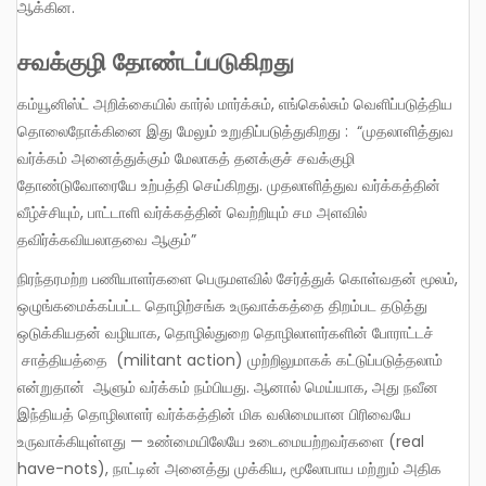
ஆக்கின.
சவக்குழி தோண்டப்படுகிறது
கம்யூனிஸ்ட் அறிக்கையில் கார்ல் மார்க்சும், எங்கெல்சும் வெளிப்படுத்திய
தொலைநோக்கினை இது மேலும் உறுதிப்படுத்துகிறது : “முதலாளித்துவ
வர்க்கம் அனைத்துக்கும் மேலாகத் தனக்குச் சவக்குழி
தோண்டுவோரையே உற்பத்தி செய்கிறது. முதலாளித்துவ வர்க்கத்தின்
வீழ்ச்சியும், பாட்டாளி வர்க்கத்தின் வெற்றியும் சம அளவில்
தவிர்க்கவியலாதவை ஆகும்”
நிரந்தரமற்ற பணியாளர்களை பெருமளவில் சேர்த்துக் கொள்வதன் மூலம்,
ஒழுங்கமைக்கப்பட்ட தொழிற்சங்க உருவாக்கத்தை திறம்பட தடுத்து
ஒடுக்கியதன் வழியாக, தொழில்துறை தொழிலாளர்களின் போராட்டச்
சாத்தியத்தை (militant action) முற்றிலுமாகக் கட்டுப்படுத்தலாம்
என்றுதான் ஆளும் வர்க்கம் நம்பியது. ஆனால் மெய்யாக, அது நவீன
இந்தியத் தொழிலாளர் வர்க்கத்தின் மிக வலிமையான பிரிவையே
உருவாக்கியுள்ளது — உண்மையிலேயே உடைமையற்றவர்களை (real
have-nots), நாட்டின் அனைத்து முக்கிய, மூலோபாய மற்றும் அதிக