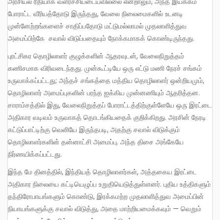
அரசியல் ரீதியாக வளர்ச்சியடையவில்லை என்றாலும், அந்த இயக்கம்
போராட்ட வீரியத்தோடு இருந்தது, வேலை நிலைமைகளில் உடனடி
முன்னேற்றங்களைச் சாதிப்பதோடு மட்டுமல்லாமல் முதலாளித்துவ
அமைப்பிற்கே சவால் விடுப்பதையும் நோக்கமாகக் கொண்டிருந்தது.
புரட்சிகர தொழிலாளர் குழுக்களின் ஆதரவுடன், வேலைநிறுத்தம்
கணிசமாக விரிவடைந்தது. முன்கூட்டியே ஒரு எட்டு மணி நேரச் சங்கம்
உருவாக்கப்பட்டது; அந்தச் சங்கத்தை மத்திய தொழிலாளர் ஒன்றியமும்,
தொழிலாளர் அமைப்புகளின் பரந்த ஐக்கிய முன்னணியும் ஆதரித்தன.
சாராம்சத்தில் இது, வேலைநிறுத்தப் போராட்டத்திற்குள்ளேயே ஒரு இரட்டை
அதிகார வடிவம் உருவாகத் தொடங்கியதைக் குறிக்கிறது. அரசின் நேரடி
கட்டுப்பாட்டிற்கு வெளியே இருந்தபடி, அதற்கு சவால் விடுக்கும்
தொழிலாளர்களின் தன்னாட்சி அமைப்பு. அந்த திசை அங்கேயே
நிர்ணயிக்கப்பட்டது.
இந்த மே தினத்தில், இந்தியத் தொழிலாளர்கள், அத்தகைய இரட்டை
அதிகார நிலையை கட்டியெழுப்ப உறுதியெடுத்துள்ளனர். புதிய உத்திகளும்
தந்திரோபாயங்களும் கொண்டு, இரக்கமற்ற முதலாளித்துவ அமைப்பின்
நியாயங்களுக்கு சவால் விடுத்து, அதை மாற்றியமைக்கவும் — வெறும்