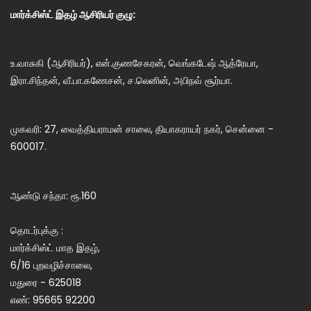
மார்க்சிஸ்ட் இதழ் ஆசிரியர் குழு:
உ.வாசுகி (ஆசிரியர்), என்.குணசேகரன், வெங்கடேஷ் ஆத்ரேயா,
இரா.சிந்தன், வீ.பா.கணேசன், ச.லெனின், அபிநவ் சூர்யா.
முகவரி: 27, வைத்தியராமன் சாலை, தியாகராயர் நகர், சென்னை -
600017.
ஆண்டு சந்தா: ரூ.160
தொடர்புக்கு :
மார்க்சிஸ்ட் மாத இதழ்,
6/16 புறவழிச்சாலை,
மதுரை - 625018
எண்: 95665 92200