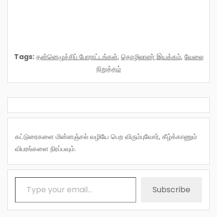
Tags:
தன்னெழுச்சிப் போராட்டங்கள்
,
தொழிலாளர் இயக்கம்
,
வேலை
நிறுத்தம்
கட்டுரைகளை மின்னஞ்சல் வழியே பெற விரும்புவோர், கீழ்க்காணும்
விபரங்களை நிரப்பவும்.
Type your email…
Subscribe