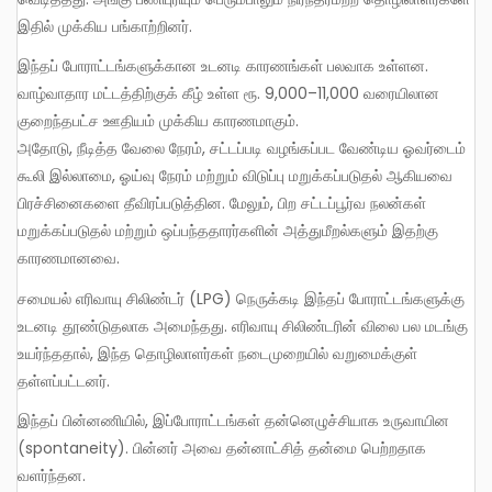
இதில் முக்கிய பங்காற்றினர்.
இந்தப் போராட்டங்களுக்கான உடனடி காரணங்கள் பலவாக உள்ளன.
வாழ்வாதார மட்டத்திற்குக் கீழ் உள்ள ரூ. 9,000–11,000 வரையிலான
குறைந்தபட்ச ஊதியம் முக்கிய காரணமாகும்.
அதோடு, நீடித்த வேலை நேரம், சட்டப்படி வழங்கப்பட வேண்டிய ஓவர்டைம்
கூலி இல்லாமை, ஓய்வு நேரம் மற்றும் விடுப்பு மறுக்கப்படுதல் ஆகியவை
பிரச்சினைகளை தீவிரப்படுத்தின. மேலும், பிற சட்டப்பூர்வ நலன்கள்
மறுக்கப்படுதல் மற்றும் ஒப்பந்ததாரர்களின் அத்துமீறல்களும் இதற்கு
காரணமானவை.
சமையல் எரிவாயு சிலிண்டர் (LPG) நெருக்கடி இந்தப் போராட்டங்களுக்கு
உடனடி தூண்டுதலாக அமைந்தது. எரிவாயு சிலிண்டரின் விலை பல மடங்கு
உயர்ந்ததால், இந்த தொழிலாளர்கள் நடைமுறையில் வறுமைக்குள்
தள்ளப்பட்டனர்.
இந்தப் பின்னணியில், இப்போராட்டங்கள் தன்னெழுச்சியாக உருவாயின
(spontaneity). பின்னர் அவை தன்னாட்சித் தன்மை பெற்றதாக
வளர்ந்தன.