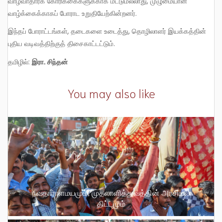
வாழ்வாதாரக் கோரிக்கைகளுக்காக மட்டுமல்லாது, முழுமையான
வாழ்க்கைக்காகப் போராட உறுதியேற்கின்றனர்.
இந்தப் போராட்டங்கள், தடைகளை உடைத்து, தொழிலாளர் இயக்கத்தின்
புதிய வடிவத்திற்குத் திசைகாட்டட்டும்.
தமிழில்:
இரா. சிந்தன்
You may also like
நவதாராளமயமும், முதலாளித்துவத்தின் அரசியல்
திட்டமும்