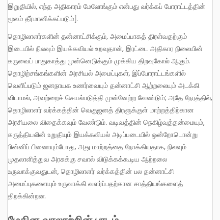
இறுதியில், எந்த அதிகாரம் மேலோங்கும் என்பது வர்க்கப் போராட்டத்தின்
மூலம் தீர்மானிக்கப்படும்].
தொழிலாளர்களின் தன்னாட்சிக்கும், அமைப்பாகத் திரள்வதற்கும்
இடையில் நிலவும் இயக்கவியல் உறவுதான், இரட்டை அதிகார நிலையின்
கருவைப் பாதுகாத்து முன்னெடுக்கும் முக்கிய திறவுகோல் ஆகும்.
தொழிற்சங்கங்களின் அரசியல் அமைப்புகள், இப்போராட்டங்களில்
வெளிப்படும் ஜனநாயக உணர்வையும் தன்னாட்சி ஆற்றலையும் அடக்கி
விடாமல், அவற்றைச் செயல்படுத்தி முன்னேற்ற வேண்டும்; அதே நேரத்தில்,
தொழிலாளர் வர்க்கத்தின் வெகுஜனத் திரளுக்குள் மாற்றத்திற்கான
அரசியலை விதைக்கவும் வேண்டும். வடிவத்தின் நெகிழ்வுத்தன்மையும்,
கருத்தியலின் உறுதியும் இயக்கவியல் அடிப்படையில் ஒன்றோடொன்று
பின்னிப் பிணையும்போது, அது மாற்றத்தை நோக்கியதாக, நிலவும்
முதலாளித்துவ அரசுக்கு சவால் விடுக்கக்கூடிய ஆற்றலை
உருவாக்குவதுடன், தொழிலாளர் வர்க்கத்தின் பல தன்னாட்சி
அமைப்புகளையும் உருவாக்கி வளர்ப்பதற்கான சாத்தியங்களைத்
திறக்கின்றன.
மேதின வரலாற்றின் பாடம்