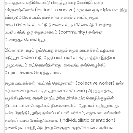
தாக்குதலை எதிர்கொண்டு பிழைத்து வாழ வேண்டும் என்ற
உள்ளுணர்வினால் (instinct to survive) உருவான ஒரு வர்க்கமாக இது
உள்ளது; அதே சமயம், தமக்கான தகவல் தொடர்பு சமூக
வலைப்பின்னல்கள், கூட்டு நினைவுகள், நம்பிக்கை ஆகியவற்றை
பயன்படுத்தி ஒரு சமூகமாகவும் (community) தன்னை
அமைத்துக்கொள்கிறது.
இவ்வாறாக, எழும் ஒவ்வொரு கனலும் சமூக ஊடகங்கள் வழியாக
எடுத்துச் செல்லப்பட்டு, நெருப்பாகப் பரவி வடக்கு, மத்திய இந்தியா
முழுவதையும் ஆட்கொண்டுள்ளது. அவையே தன்னெழுச்சிப்
போராட்டங்களாக வெடித்துள்ளன.
சமூக ஊடகங்கள், “கூட்டுத் தொழிலாளர்” (collective worker) என்ற
கற்பனையை நனவாக்குவதற்கான உள்கட்டமைப்பு அடித்தளத்தை
வழங்கியுள்ளன; அதன் இருப்பு இந்த இரக்கமற்ற தொழிற்சூழலின்
திட்டவட்டமான பொருளியல் நிலைமைகளில் ஆழமாகப் பதிந்துள்ளது.
அதே நேரத்தில், இந்த நவீனப் பாட்டாளி வர்க்கம், சமூக ஊடகங்களின்
தனிநபர் மைய நோக்குநிலையை (individualistic orientation)
தலைகீழாக மாற்றி, அவற்றை வெகுஜன எழுச்சிக்கான கருவியாக