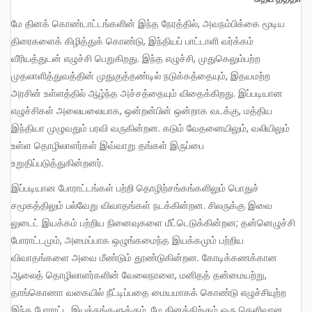
மே தினக் கொண்டாட்டங்களின் இந்த நேரத்தில், அவநம்பிக்கை மூடிய
திரைகளைக் கிழித்துக் கொண்டு, இந்தியப் பாட்டாளி வர்க்கம்
வீரியத்துடன் எழுச்சி பெறுகிறது. இந்த எழுச்சி, முதுகெலும்பற்ற
முதலாளித்துவத்தின் முதுகுத்தண்டில் நடுக்கத்தையும், இதயமற்ற
அரசின் உள்ளத்தில் ஆழ்ந்த அச்சத்தையும் விதைக்கிறது. இப்படியான
எழுச்சிகள் அலையலையாக, ஒன்றன்பின் ஒன்றாக வடக்கு, மத்திய
இந்தியா முழுவதும் பரவி வருகின்றன. கடும் வேதனையிலும், வலியிலும்
உள்ள தொழிலாளர்கள் இவ்வாறு தங்கள் இருப்பை
உறுதிப்படுத்துகின்றனர்.
இப்படியான போராட்டங்கள் பற்றி தொழிற்சங்கங்களிலும் பொதுச்
சமூகத்திலும் பல்வேறு விவாதங்கள் நடக்கின்றன. சிலருக்கு இவை
லுடைட் இயக்கம் பற்றிய நினைவுகளை மீட்டெடுக்கின்றன; தன்னெழுச்சி
போராட்டமும், அமைப்பாக ஒழுங்கமைந்த இயக்கமும் பற்றிய
விவாதங்களை அவை மீண்டும் தூண்டுகின்றன. கோடிக்கணக்கான
ஆலைத் தொழிலாளர்களின் வேலைநாளை, மனிதத் தன்மையற்று,
தாங்கொணா வகையில் நீட்டிப்பதை மையமாகக் கொண்டு எழுச்சியுற்ற
இந்த போராட்ட இயக்கங்களுக்கும், மே தினத்திற்கும் ஒரு தெளிவான