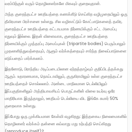
வரம்பிற்குள் வரும் தொழிலாளர்களே மிகவும் குறைவுதான்.
அந்த குறைந்தபட்ச ஊதியத்தை கணக்கீடு செய்கிற வழிமுறையிலும் ஒரு
தீவிரமான பிரச்சனை உள்ளது. சில வழிகாட்டும் கோட்பாடுகளைத் தவிர,
குறைந்தபட்ச ஊதியத்தை கட்டாயமாக நிர்ணயிக்கும் சட்ட அமைப்பு
எதுவும் இல்லை. இதன் விளைவாக, குறைந்தபட்ச ஊதியத்தை
நிர்ணயிக்கும் முத்தரப்பு அமைப்புகள் (tripartite bodies) பெரும்பாலும்
முதலாளித்துவத்தையும், ஆளும் வர்க்கத்தையும் சார்ந்த நிலைப்பாடுகளை
எடுப்பதைப் பார்க்கலாம்.
இதனோடு, பிராந்திய அடிப்படையிலான ஏற்றத்தாழ்வும் குறிப்பிடத்தக்கது
ஆகும். உதாரணமாக, நொய்டாவிலும், குருகிராமிலும் உள்ள குறைந்தபட்ச
ஊதியத்தைச் சொல்லலாம். அண்டை மாநிலமான டெல்லியிலும்
இப்பகுதிகளிலும் அத்தியாவசியப் பொருட்களின் விலை உயர்வு ஒரே
மாதிரியாக இருந்தாலும், ஊதியம் டெல்லியை விட இங்கே சுமார் 50%
குறைவாக உள்ளது.
இப்போது ஒரு முக்கியமான கேள்வி எழுகிறது: இத்தகைய நிலைமைகளில்
தொழிலாளர் வர்க்கம் தன்னை எவ்வாறு மறு உற்பத்தி செய்கிறது
(reproduce itself)?