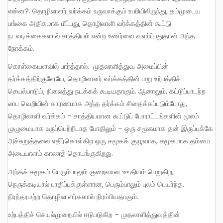
என்ன?. தொழிலாளர் வர்க்கம் உருவாக்கும் உபரியிலிருந்து, தம்முடைய
பங்கை அதிகமாக மீட்பது, தொழிலாளி வர்க்கத்தின் கூட்டு
நடவடிக்கைகளால் சாத்தியம் என்ற உணர்வை வளர்ப்பதுதான் அந்த
நோக்கம்.
கொள்கையளவில் பார்த்தால், முதலாளித்துவ அமைப்பின்
தர்க்கத்திற்குளேயே, தொழிலாளர் வர்க்கத்தின் மறு உற்பத்திச்
செயல்பாடும், நிலைத்து நடக்கக் கூடியதாகும். ஆனாலும், கட்டுப்பாடற்ற
லாப வெறியின் காரணமாக அந்த தர்க்கம் சிதைக்கப்படும்போது,
தொழிலாளி வர்க்கம் – சாத்தியமான கூட்டுப் போராட்டங்களின் மூலம்
முழுமையாக உருப்பெற்றிடாத போதிலும் – ஒரு சமூகமாக தன் இருப்புக்கே
அச்சுறுத்தலை எதிர்கொள்கிற ஒரு சமூகக் குழுவாக, சமூகமாக தம்மை
அடையாளம் காணத் தொடங்குகிறது.
அந்தச் சமூகம் பெரும்பாலும் குறைவான ஊதியம் பெறுகிற,
நெருக்கடியால் பாதிப்புக்குள்ளான, பெரும்பாலும் புலம் பெயர்ந்த,
நிரந்தரமற்ற தொழிலாளர்களால் நிரம்பியதாகும்.
உற்பத்திச் செயல்முறையில் ஈடுபடுகிற – முதலாளித்துவத்தின்