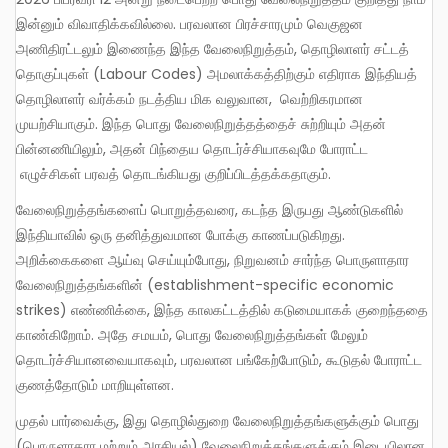
இன்னும் விவாதிக்கவில்லை. பரவலான பிரச்சாரமும் வெகுஜன
அணிதிரட்டலும் இணைந்த இந்த வேலைநிறுத்தம், தொழிலாளர் சட்டத்
தொகுப்புகள் (Labour Codes) அமலாக்கத்திற்கும் எதிராக இந்தியத்
தொழிலாளர் வர்க்கம் நடத்திய மிக வலுவான, வெற்றிகரமான
முயற்சியாகும். இந்த பொது வேலைநிறுத்தத்தைச் சுற்றியும் அதன்
பின்னணியிலும், அதன் பிந்தைய தொடர்ச்சியாகவுமே போராட்ட
எழுச்சிகள் பரவத் தொடங்கியது குறிப்பிடத்தக்கதாகும்.
வேலைநிறுத்தங்களைப் பொறுத்தவரை, கடந்த இருபது ஆண்டுகளில்
இந்தியாவில் ஒரு தனித்துவமான போக்கு காணப்படுகிறது.
அறிக்கைகளை ஆய்வு செய்யும்போது, நிறுவனம் சார்ந்த பொருளாதார
வேலைநிறுத்தங்களின் (establishment-specific economic
strikes) எண்ணிக்கை, இந்த காலகட்டத்தில் கடுமையாகக் குறைந்ததை
காண்கிறோம். அதே சமயம், பொது வேலைநிறுத்தங்கள் மேலும்
தொடர்ச்சியானவையாகவும், பரவலான பங்கேற்போடும், கூடுதல் போராட்ட
குணத்தோடும் மாறியுள்ளன.
முதல் பார்வைக்கு, இது தொழில்துறை வேலைநிறுத்தங்களுக்கும் பொது
(பொருளாதார மற்றும் அரசியல்) வேலைநிறுத்தங்களுக்கும் இடையிலான