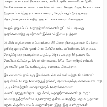
பாதுகாப்பான பணி நிலைமைகள், பணியிடத்தில் கண்ணியம் ஆகிய
கோரிக்கைகளை மையமாகக் கொண்டவை. மேலும், அந்த போராட்டங்கள்
நிறுவனம் சார்ந்து நடப்பவையாகவும், பெரும்பாலும் நிரந்தரமற்ற
தொழிலாளர்களால் வழிநடத்தப்பட்டவையாகவும் அமைந்தன.
மேலும், நிறுவப்பட்ட தொழிற்சங்கங்களின் திட்டமிட்ட அல்லது
ஒருங்கிணைந்த முயற்சிகள் இல்லாமல் இவை நடந்தன.
அரசின் வழக்கமான கட்டமைப்பை மீறி அதை நிலைகுலையச் செய்தன.
ஒடுக்குமுறையின் மூலம் அரசு மேற்கொண்ட எதிர்வினை, இத்தகைய
தொழில்துறை நடவடிக்கைகளுக்கு அது தயாரற்று இருப்பதையே
வெளிக்காட்டுகிறது. இதன் விளைவாக, இந்த வேலைநிறுத்தங்கள்
முதலாளித்துவ நியாயங்களுக்கு சவாலாக அமைந்தன.
இவ்வகையில் நாம் ஒரு இயக்கவியல் போக்கின் மத்தியில் உள்ளோம்.
ஒருபக்கம், பொது வேலைநிறுத்தங்கள், அனைவருக்குமானவையாக மாறி,
முழு வர்க்கத்தின் பொருளாதாரக் கோரிக்கைகளை
வெளிப்படுத்துகின்றன. மறுபக்கம், தொழிற்சாலைகளில் நடக்கும்
வேலைநிறுத்தங்கள் பொருளாதாரத் தன்மையிலிருந்து மாறி கூடுதலான
அரசியல் தன்மையைப் பெறுகின்றன. இந்த இரு போக்குகளின்