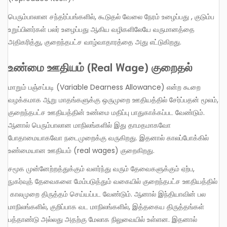
பெரும்பாலான சந்தர்ப்பங்களில், கூடுதல் வேலை நேரம் உழைப்பது , குடும்ப
உறுப்பினர்கள் பலர் உழைப்பது ஆகிய வழிகளிலேயே வருமானத்தை
அதிகரித்து, குறைந்தபட்ச வாழ்வாதாரத்தை அது எட்டுகிறது.
உண்மை ஊதியம் (
Real Wage) குறைதல்
மாறும் பஞ்சப்படி (Variable Dearness Allowance) என்ற கூறை
வழக்கமாக ஆறு மாதங்களுக்கு ஒருமுறை ஊதியத்தில் சேர்ப்பதன் மூலம்,
குறைந்தபட்ச ஊதியத்தின் உண்மை மதிப்பு பாதுகாக்கப்பட வேண்டும்.
ஆனால் பெரும்பாலான மாநிலங்களில் இது தாமதமாகவோ
போதாமையாகவோ நடைமுறைக்கு வருகிறது. இதனால் காலப்போக்கில்
உண்மையான ஊதியம் (real wages) குறைகிறது.
சமூக முன்னேற்றத்துக்கும் வளர்ந்து வரும் தேவைகளுக்கும் ஏற்ப,
நுகர்வுத் தேவைகளை மேம்படுத்தும் வகையில் குறைந்தபட்ச ஊதியத்தில்
காலமுறை திருத்தம் செய்யப்பட வேண்டும். ஆனால் இந்தியாவின் பல
மாநிலங்களில், குறிப்பாக வட மாநிலங்களில், இத்தகைய திருத்தங்கள்
பத்தாண்டு அல்லது அதற்கு மேலாக நிலுவையில் உள்ளன. இதனால்