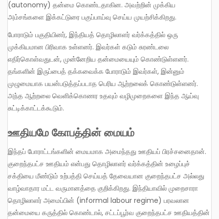
(autonomy) தன்மை கொண்டதாகின. அவற்றின் முக்கிய
அம்சங்களை இக்கட்டுரை பகுப்பாய்வு செய்ய முயற்சிக்கிறது.
போராடும் பகுதியினர், இந்தியத் தொழிலாளர் வர்க்கத்தில் ஒரு
முக்கியமான பிரிவாக உள்ளனர். இவர்கள் கடும் சுரண்டலை
எதிர்கொள்வதுடன், முன்னேறிய தன்மையையும் கொண்டுள்ளனர்.
தங்களின் இருப்பைத் தக்கவைக்க போராடும் இவர்கள், இன்னும்
முழுமையாக பயன்படுத்தப்படாத பெரிய ஆற்றலைக் கொண்டுள்ளனர்.
அந்த ஆற்றலை வெளிக்கொணர உதவும் வழிமுறைகளை இந்த ஆய்வு
சுட்டிக்காட்டக்கூடும்.
ஊதியமே கோபத்தின் மையம்
இந்தப் போராட்டங்களின் மையமாக அமைந்தது ஊதியப் பிரச்சனைதான்.
குறைந்தபட்ச ஊதியம் என்பது தொழிலாளர் வர்க்கத்தின் உழைப்புச்
சக்தியை மீண்டும் உற்பத்தி செய்யத் தேவையான குறைந்தபட்ச அல்லது
வாழ்வாதார மட்ட வருமானத்தை குறிக்கிறது. இந்தியாவில் முறைசாரா
தொழிலாளர் அமைப்பின் (informal labour regime) பரவலான
தன்மையை கருத்தில் கொண்டால், சட்டப்பூர்வ குறைந்தபட்ச ஊதியத்தின்