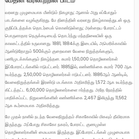
வரலாறு முழுமையாக மீண்டும் நிகழாது; ஆனால் அது எப்போதும்
பாடங்களை வழங்குகிறது. மே தினத்தின் வரலாறு நிகழ்காலத்துடன் ஒரு
குறிப்பிடத்தக்க தொடர்பைக் கொண்டுள்ளது; அன்றைய போராட்டம்
பொருளாதார நெருக்கடியைத் தொடர்ந்து மந்தநிலையின் ஒரு
காலகட்டத்தில் உருவானது. 1881, 1884க்கு இடையில், அமெரிக்காவில்
ஆண்டுதோறும் 500க்கும் குறைவான வேலை நிறுத்தங்களும்,
பணிமுடக்கங்களும் நிகழ்ந்தன. சுமார் 1,50,000 தொழிலாளர்கள்
இப்போராட்டங்களில் ஈடுபட்டனர். 1885இல், எண்ணிக்கை சுமார் 700 ஆக
உயர்ந்தது. 2,50,000 தொழிலாளர்கள் ஈடுபட்டனர். 1886ஆம் ஆண்டில்,
வேலைநிறுத்தங்கள் இரண்டு மடங்காக அதிகரித்து 1,572 ஆக உயர்ந்தது.
கிட்டத்தட்ட 6,00,000 தொழிலாளர்களை ஈர்த்தது. அதே நேரத்தில்
பாதிக்கப்பட்ட நிறுவனங்களின் எண்ணிக்கை 2,467 இலிருந்து 11,562
ஆக கூர்மையாக அதிகரித்தது.
மே முதல் நாளில் நடந்த வேலைநிறுத்தம் சிகாகோவில் மிகவும் தீவிரமாக
இருந்தது. அப்போது சிகாகோ நகரம், போராட்ட குணமுள்ள
தொழிலாளர்களின் மையமாக இருந்தது. இப்போராட்டங்கள் முழுமையாக