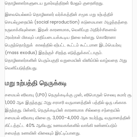
தொழிலாளர்களுடைய நுகர்வுத்திறன் மேலும் குறைகிறது.
இவையெல்லாம் தொழிலாளர் வர்க்கத்தின் சமூக மறு உற்பத்திச்
செயல்முறையில் (social reproduction) கடுமையான அழுத்தத்தை
உருவாக்கியுள்ளன. இதன் காரணமாக, வெளிப்புற அதிர்ச்சிகளால்
அவர்கள் மிகவும் பாதிப்படையக்கூடிய நிலை உள்ளது. கொரோனா
பெருந்தொற்றுக் காலத்தில் ஏற்பட்ட கூட்டம் கூட்டமான இடம்பெயர்வு
(mass exodus) இதற்குச் சிறந்த எடுத்துக்காட்டாகும்.
தொழிலாளர்களின் பெரும்பகுதி வறுமையின் விளிம்பில் வாழ்வதை அது
வெளிப்படுத்தியது.
மறு உற்பத்தி நெருக்கடி
சமையல் எரிவாயு (LPG) நெருக்கடிக்கு முன், எரிபொருள் செலவு சுமார் ரூ.
1,000 ஆக இருந்தது; அது சராசரி வருமானத்தின் பத்தில் ஒரு பங்காக
இருந்தது. பின்னர், நெருக்கடியின் காரணமாக சில்லறை சந்தையில்
சமையல் எரிவாயு விலை ரூ. 3,000–4,000 ஆக உயர்ந்து, வருமானத்தின்
கிட்டத்தட்ட 40% ஆகியது; உணவகங்களில் வாங்கி உண்ணப்படும்
சமைத்த உணவின் விலையும் இரட்டிப்பானது.