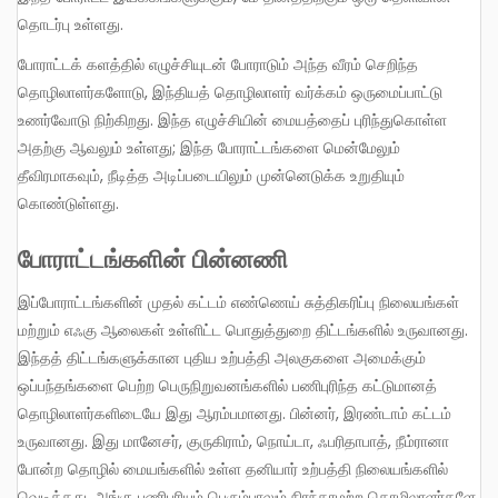
தொடர்பு உள்ளது.
போராட்டக் களத்தில் எழுச்சியுடன் போராடும் அந்த வீரம் செறிந்த
தொழிலாளர்களோடு, இந்தியத் தொழிலாளர் வர்க்கம் ஒருமைப்பாட்டு
உணர்வோடு நிற்கிறது. இந்த எழுச்சியின் மையத்தைப் புரிந்துகொள்ள
அதற்கு ஆவலும் உள்ளது; இந்த போராட்டங்களை மென்மேலும்
தீவிரமாகவும், நீடித்த அடிப்படையிலும் முன்னெடுக்க உறுதியும்
கொண்டுள்ளது.
போராட்டங்களின் பின்னணி
இப்போராட்டங்களின் முதல் கட்டம் எண்ணெய் சுத்திகரிப்பு நிலையங்கள்
மற்றும் எஃகு ஆலைகள் உள்ளிட்ட பொதுத்துறை திட்டங்களில் உருவானது.
இந்தத் திட்டங்களுக்கான புதிய உற்பத்தி அலகுகளை அமைக்கும்
ஒப்பந்தங்களை பெற்ற பெருநிறுவனங்களில் பணிபுரிந்த கட்டுமானத்
தொழிலாளர்களிடையே இது ஆரம்பமானது. பின்னர், இரண்டாம் கட்டம்
உருவானது. இது மானேசர், குருகிராம், நொய்டா, ஃபரிதாபாத், நீம்ரானா
போன்ற தொழில் மையங்களில் உள்ள தனியார் உற்பத்தி நிலையங்களில்
வெடித்தது. அங்கு பணிபுரியும் பெரும்பாலும் நிரந்தரமற்ற தொழிலாளர்களே