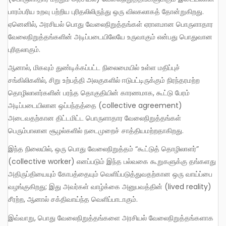
பாரம்பரிய உறவு பற்றிய புரிதலிலிருந்து ஒரு விலகலாகத் தோன்றுகிறது.
ஏனெனில், அரசியல் பொது வேலைநிறுத்தங்கள் ஏராளமான பொருளாதார
வேலைநிறுத்தங்களின் அடிப்படையிலேயே உருவாகும் என்பது பொதுவான
புரிதலாகும்.
ஆனால், மிகவும் துண்டிக்கப்பட்ட நிலைமையில் உள்ள மதிப்புச்
சங்கிலிகளில், சிறு உற்பத்தி அலகுகளில் ஈடுபட்டிருக்கும் நிரந்தரமற்ற
தொழிலாளர்களின் பரந்த தொகுதியின் காரணமாக, கூட்டு பேரம்
அடிப்படையிலான ஒப்பந்தத்தை (collective agreement)
அடைவதற்கான திட்டமிட்ட பொருளாதார வேலைநிறுத்தங்கள்
பெரும்பாலான சூழல்களில் நடைமுறைச் சாத்தியமற்றதாகிறது.
இந்த நிலையில், ஒரு பொது வேலைநிறுத்தம் “கூட்டுத் தொழிலாளர்”
(collective worker) எனப்படும் இந்த பல்வகை கூறுகளுக்கு தங்களது
அதிருப்தியையும் கோபத்தையும் வெளிப்படுத்துவதற்கான ஒரு வாய்ப்பை
வழங்குகிறது; இது அவர்கள் வாழ்க்கை அனுபவத்தின் (lived reality)
சீரற்ற, ஆனால் சக்திவாய்ந்த வெளிப்பாடாகும்.
இவ்வாறு, பொது வேலைநிறுத்தங்களை அரசியல் வேலைநிறுத்தங்களாக