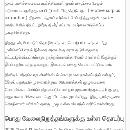
மூலம் பணிச்சுமையை உயர்த்தியதன் மூலம் உழைப்பை மேலும்
கடுமையாக்குகிறது. ஒப்பீட்டு உபரி பிரித்தெடுக்கும் (relative surplus
extraction) திறனை, ஆளும் வர்க்கம் மேம்படுத்துவதன் மூலம் –
ஊதியத்தில் ஏற்பட்ட இந்த திடீர்/ கட்டாய உயர்வை ஈடுசெய்ய
முயற்சிக்கிறது.
இதனுடன், போராடும் தொழிலாளர்கள், செயற்பாட்டாளர்கள் மீது
முன்னெப்போதும் இல்லாத அளவுக்கு அரசு ஒடுக்குமுறை
கட்டவிழ்க்கப்பட்டுள்ளது. நூற்றுக்கணக்கானோர் அவர்கள் இருக்கும்
இடம் பற்றிய எந்த தகவலும் இல்லாமல் கைது செய்யப்பட்டுள்ளனர்.
இனியும், எந்தவொரு கிளர்ச்சியும் கொடூரமாக நசுக்கப்படும் என்றும்,
இந்தப் பகுதியில் முதலாளித்துவ அதிகாரத்தின் முழுமையான
மேலாதிக்கம் மீண்டும் நிறுவப்படும் என்றும் முதலாளித்துவத்திற்கு ஒரு
வலுவான சமிக்கையை அனுப்பிட அரசு முயல்கிறது. இந்த தாக்குதலை
தொழிலாளர் வர்க்கம் தனது முழு வலிமையோடும் எதிர்கொள்கிறது.
பொது வேலைநிறுத்தங்களுக்கு உள்ள தொடர்பு
2026 பிப்ரவரி 12 அன்று நடைபெற்ற பொது வேலைநிறுத்தம் குறித்து நாம்