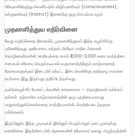
பிரிவுகளிலிருந்து வெளிப்படும் விழிப்புணர்வும் (consciousness),
உள்ளுணர்வும் (instinct) இணைந்த ஒரு செயல்பாடாகும்.
முதலாளித்துவ எதிர்வினை
வேறு வழியில்லாத நிலையில், முதலாளித்துவம் இந்த எழுச்சிக்கு
பதிலளித்தது. ஹரியானா, உத்தரப் பிரதேச மாநில அரசுகள்
தொழிலாளர்களின் ஊதியத்தை சுமார் ₹2,000–3,000 வரை உயர்த்தின.
சமையல் எரிவாயு நெருக்கடியால் வருமானத்திற்கும் வாழ்வாதாரத்
தேவைகளுக்கும் இடையில் ஏற்பட்ட இடைவெளிக்கு ஏறத்தாழ சமமான
உயர்வாக இது இருப்பது குறிப்பிடத்தக்கது.
தன்னெழுச்சிப் போராட்டங்களின் காரணமாக – தொழிலாளர் வர்க்கம்
தங்கள் தற்காலிக வாழ்வாதாரத்தின் ஒரு பகுதியையாவது
பாதுகாத்துக்கொள்வதை சாத்தியமாக்கி, வெற்றியடைந்ததாக
பார்க்கலாம்.
இருப்பினும், இந்த முடிவுகள் இன்னும் பெரும்பாலும் நடைமுறைக்கு
வரவில்லை. இதற்கிடையில் ஆலைகளின் நிர்வாகம் தனது அழுத்தத்தின்