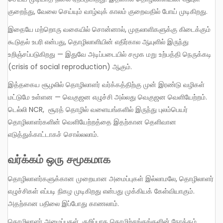
குறைந்து, வேலை செய்யும் வாழ்வுக் காலம் குறைவதில் போய் முடிகிறது.
இதையே மற்றொரு வகையில் சொன்னால், முதலாளிகளுக்கு கிடைக்கும்
கூடுதல் உபரி என்பது, தொழிலாளியின் எதிர்கால ஆயுளில் இருந்து
உறிஞ்சப்படுகிறது — இதுவே அடிப்படையில் சமூக மறு உற்பத்தி நெருக்கடி
(crisis of social reproduction) ஆகும்.
இத்தகைய சூழலில் தொழிலாளர் வர்க்கத்திற்கு முன் இரண்டு வழிகள்
மட்டுமே உள்ளன — வெகுஜன எழுச்சி அல்லது வெகுஜன வெளியேற்றம்.
டெல்லி NCR, சூரத் தொழில் வளையங்களில் இருந்து புலம்பெயர்
தொழிலாளர்களின் வெளியேற்றத்தை இதற்கான தெளிவான
எடுத்துக்காட்டாகச் சொல்லலாம்.
வர்க்கம் ஒரு சமூகமாக
தொழிலாளர்களுக்கான முறையான அமைப்புகள் இல்லாமலே, தொழிலாளர்
எழுச்சிகள் எப்படி நிகழ முடிகிறது என்பது முக்கியக் கேள்வியாகும்.
அதற்கான பதிலை இப்போது காணலாம்.
தொழிலாளர் அமைப்புகள், குறிப்பாக தொழிற்சங்கங்களின் நோக்கம்