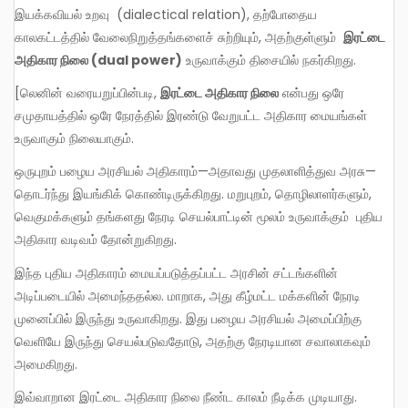
இயக்கவியல் உறவு (dialectical relation), தற்போதைய
காலகட்டத்தில் வேலைநிறுத்தங்களைச் சுற்றியும், அதற்குள்ளும்
இரட்டை
அதிகார நிலை (
dual power)
உருவாக்கும் திசையில் நகர்கிறது.
[லெனின் வரையறுப்பின்படி,
இரட்டை அதிகார நிலை
என்பது ஒரே
சமுதாயத்தில் ஒரே நேரத்தில் இரண்டு வேறுபட்ட அதிகார மையங்கள்
உருவாகும் நிலையாகும்.
ஒருபுறம் பழைய அரசியல் அதிகாரம்—அதாவது முதலாளித்துவ அரசு—
தொடர்ந்து இயங்கிக் கொண்டிருக்கிறது. மறுபுறம், தொழிலாளர்களும்,
வெகுமக்களும் தங்களது நேரடி செயல்பாட்டின் மூலம் உருவாக்கும் புதிய
அதிகார வடிவம் தோன்றுகிறது.
இந்த புதிய அதிகாரம் மையப்படுத்தப்பட்ட அரசின் சட்டங்களின்
அடிப்படையில் அமைந்ததல்ல. மாறாக, அது கீழ்மட்ட மக்களின் நேரடி
முனைப்பில் இருந்து உருவாகிறது. இது பழைய அரசியல் அமைப்பிற்கு
வெளியே இருந்து செயல்படுவதோடு, அதற்கு நேரடியான சவாலாகவும்
அமைகிறது.
இவ்வாறான இரட்டை அதிகார நிலை நீண்ட காலம் நீடிக்க முடியாது.