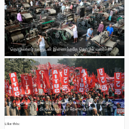
தொழிலாளர் நலனுடன் இணைந்ததே தொழில் வளர்ச்சி!
முதலாளித்துவ நெருக்கடியின் பாரமும், பாட்டாளிகள்
திருப்பியடிக்கும் தேவையும்!
Like this: