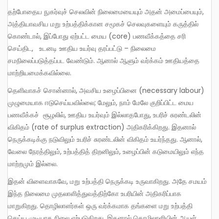
தற்போதைய நுகர்வுச் செலவின் நிலைமையையும் அதன் அமைப்பையும்,
அத்தியாவசிய மறு உற்பத்திக்கான சமூகச் செலவுகளையும் கருத்தில்
கொண்டால், இப்போது ஏற்பட்ட மைய (core) பணவீக்கத்தை சரி
செய்திட, உடனடி ஊதிய உயர்வு தரப்பட்டு – நிலைமை
சமநிலைப்படுத்தப்பட வேண்டும். ஆனால் ஆளும் வர்க்கம் ஊதியத்தை
மாற்றியமைக்கவில்லை.
தெளிவாகச் சொன்னால், அவசிய உழைப்பினை (necessary labour)
முழுமையாக ஈடுசெய்யவில்லை; மேலும், நாம் மேலே குறிப்பிட்ட மைய
பணவீக்கச் சூழலில், ஊதிய உயர்வும் இல்லாதபோது, உபரிச் சுரண்டலின்
விகிதம் (rate of surplus extraction) அதிகரிக்கிறது. இதனால்
நெருக்கடிக்கு நடுவிலும் உபரிச் சுரண்டலின் விகிதம் உயர்ந்தது. ஆனால்,
வேலை நேரத்திலும், உற்பத்தித் திறனிலும், உழைப்பின் கடுமையிலும் எந்த
மாற்றமும் இல்லை.
இதன் விளைவாகவே, மறு உற்பத்தி நெருக்கடி உருவாகிறது. அதே சமயம்
இந்த நிலைமை முதலாளித்துவத்திற்கோ உபரியின் அதிகரிப்பாக
மாறுகிறது. தொழிலாளர்கள் ஒரு வர்க்கமாக தங்களை மறு உற்பத்தி
செய்ய முடியாத நிலை ஏற்படுகிறது. இதனால் தொழிலாளியின் ஆயுள்