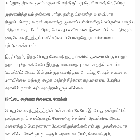
மாற்றுவதற்கான தளம் உருவாகி வந்திருப்பது தெளிவாகத் தெரிகிறது.
முதலாளித்துவம் தன்னை பரந்த, நன்கு பிணைந்த அமைப்பாக
நிறுவியுள்ளது; அதன் அனைத்து முனைப் புள்ளிகளிலும் உயிருள்ள உழைப்பு
பதிந்துள்ளது. மிகச் சீரற்ற அல்லது பலவீனமான இணைப்பில் கூட நிகழும்
ஒரு வேலைநிறுத்தம் பனிச்சரிவைப் போன்றதொரு விளைவை
ஏற்படுத்தக்கூடும்.
இருப்பினும், இந்த பொது வேலைநிறுத்தங்களின் தன்மை பெரும்பாலும்
தற்காப்பு நோக்கிலேயே இருந்து வருவதையும் கவனத்தில் கொள்ள
வேண்டும்; அவை இன்னும் முதலாளித்துவ அரசுக்கு நேரடிச் சவாலாக
மாறவில்லை; அல்லது சமூக மாற்றத்திற்கான கற்பனையை போதிய
அளவில் தூண்டவும் அவற்றால் முடியவில்லை.
இரட்டை அதிகார நிலையை நோக்கி
பொது வேலைநிறுத்தத்தின் பின்னணியிலேயே, இப்போது ஒன்றன்பின்
ஒன்றாக நாம் கண்டுவரும் வேலைநிறுத்தங்கள் தோன்றின. அவை
அனைத்தும் பொருளாதார வேலைநிறுத்தங்கள் என்பது முதன்மையாக
கவனிக்க வேண்டியது ஆகும். அவை ஊதியம், வேலைநேரம்,