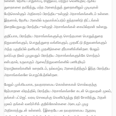
உள்ளன. தேசிய பாதுகாப்பு, ராணுவம், மற்றும் வெளியுறவு ஆகிய
துறைகளை தவிர்த்து, மற்ற அனைத்துத் துறைகளிலும் முடிவுகள்
மேற்கொள்ளும் அதிகாரம் பிராந்திய-உள்ளூர் அரசாங்கங்களிடம் உள்ளன.
இதனால், தேசிய அளவில் உருவாக்கப்படும் ஐந்தாண்டு திட்டங்கள்
நிறைவேறுவது பிராந்திய-உள்ளூர் அரசாங்கங்கள் கையில்தான் உள்ளது.
குறிப்பாக, பிராந்திய அரசாங்கங்களுக்கு சொந்தமான பொதுத்துறை
நிறுவனங்களும், பொதுத்துறை வங்கிகளும், முதலீட்டு நிறுவனங்களும்
அந்த பகுதியில் தனியார் முதலீடுகளை தீர்மானிக்கின்றன. மேலும்
நகர்ப்புற நிலம் முழுவதும் பிராந்திய அரசாங்கங்களுக்கே சொந்தம்
என்பதால், உருவாகும் ஆலை/நிறுவனங்களில் பணிபுரியும்
தொழிலாளர்களின் உறைவிடம், நல்வாழ்வு அனைத்திற்கும் இந்த பிராந்திய
அரசாங்கங்களே பொறுப்பேற்கின்றன.
மேலும் முக்கியமாக, நவதாராளமய கொள்கைகள் சொல்வதற்கு
நேர்மாறான விதத்தில், பிராந்திய அரசாங்கங்களே கடன் பெறுவதன் மூலம்,
தங்கள் பட்ஜெட் வரவு செலவுக்கு வெளியிருந்து நிதி சேகரித்து, அதன்
மூலம் தங்கள் வளர்ச்சிக் குறிக்கோள்களை அடையும் முழு
அதிகாரத்துடன் உள்ளனர். (இதையே பல நவதாராளமய ஆதரவு