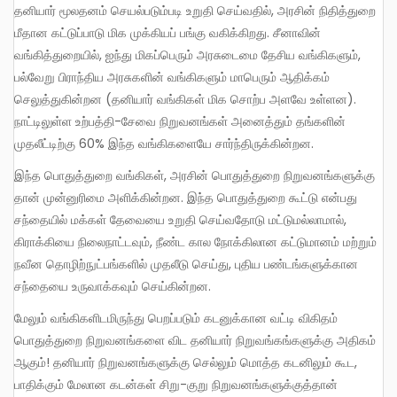
தனியார் மூலதனம் செயல்படும்படி உறுதி செய்வதில், அரசின் நிதித்துறை
மீதான கட்டுப்பாடு மிக முக்கியப் பங்கு வகிக்கிறது. சீனாவின்
வங்கித்துறையில், ஐந்து மிகப்பெரும் அரசுடைமை தேசிய வங்கிகளும்,
பல்வேறு பிராந்திய அரசுகளின் வங்கிகளும் மாபெரும் ஆதிக்கம்
செலுத்துகின்றன (தனியார் வங்கிகள் மிக சொற்ப அளவே உள்ளன).
நாட்டிலுள்ள உற்பத்தி-சேவை நிறுவனங்கள் அனைத்தும் தங்களின்
முதலீட்டிற்கு 60% இந்த வங்கிகளையே சார்ந்திருக்கின்றன.
இந்த பொதுத்துறை வங்கிகள், அரசின் பொதுத்துறை நிறுவனங்களுக்கு
தான் முன்னுரிமை அளிக்கின்றன. இந்த பொதுத்துறை கூட்டு என்பது
சந்தையில் மக்கள் தேவையை உறுதி செய்வதோடு மட்டுமல்லாமால்,
கிராக்கியை நிலைநாட்டவும், நீண்ட கால நோக்கிலான கட்டுமானம் மற்றும்
நவீன தொழிற்நுட்பங்களில் முதலீடு செய்து, புதிய பண்டங்களுக்கான
சந்தையை உருவாக்கவும் செய்கின்றன.
மேலும் வங்கிகளிடமிருந்து பெறப்படும் கடனுக்கான வட்டி விகிதம்
பொதுத்துறை நிறுவனங்களை விட தனியார் நிறுவங்கங்களுக்கு அதிகம்
ஆகும்! தனியார் நிறுவனங்களுக்கு செல்லும் மொத்த கடனிலும் கூட,
பாதிக்கும் மேலான கடன்கள் சிறு-குறு நிறுவனங்களுக்குத்தான்