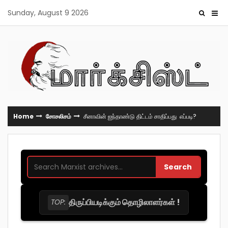
Skip
Sunday, August 9 2026
to
content
Home
சோசலிசம்
சீனாவின் ஐந்தாண்டு திட்டம் சாதிப்பது எப்படி?
Search
திருப்பியடிக்கும் தொழிலாளர்கள் !
TOP: