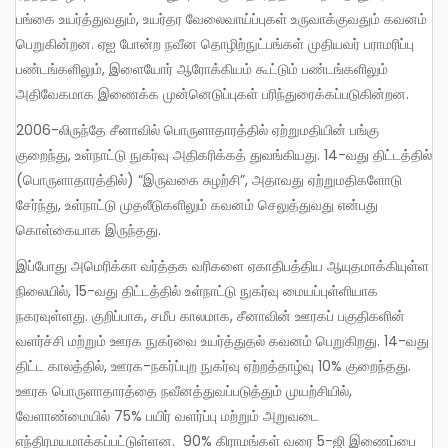
பங்கை உயர்த்துவதும், உயர்தர வேலைவாய்ப்புகள் உருவாக்குவதும் கவனம்
பெறுகின்றன. ஏஐ போன்ற நவீன தொழிற்நுட்பங்கள் முதியவர் பராமரிப்பு
பண்டங்களிலும், இளையோர் ஆரோக்கியம் கூட்டும் பண்டங்களிலும்
அதிவேகமாக இணைக்க முன்னெடுப்புகள் பரிந்துரைக்கப்படுகின்றன.
2006-லிருந்தே சீனாவில் பொருளாதாரத்தில் ஏற்றுமதியின் பங்கு
குறைந்து, உள்நாட்டு நுகர்வு அதிகரிக்கத் துவங்கியது. 14-வது திட்டத்தில்
(பொருளாதாரத்தில்) “இருவகை சுழற்சி”, அதாவது ஏற்றுமதிகளோடு
சேர்ந்து, உள்நாட்டு முதலீடுகளிலும் கவனம் செலுத்துவது என்பது
கொள்கையாக இருந்தது.
இப்போது அமெரிக்கா வர்த்தக வரிகளை ஏகாதிபத்திய ஆயுதமாக்கியுள்ள
நிலையில், 15-வது திட்டத்தில் உள்நாட்டு நுகர்வு மையப்புள்ளியாக
நகரவுள்ளது. குறிப்பாக, சமீப காலமாக, சீனாவின் ஊரகப் பகுதிகளின்
வளர்ச்சி மற்றும் ஊரக நுகர்வை உயர்த்துதல் கவனம் பெறுகிறது. 14-வது
திட்ட காலத்தில், ஊரக-நகர்ப்புற நுகர்வு ஏற்றத்தாழ்வு 10% குறைந்தது.
ஊரக பொருளாதாரத்தை நவீனத்துவப்படுத்தும் முயற்சியில்,
வேளாண்மையில் 75% பயிர் வளர்ப்பு மற்றும் அறுவடை
எந்திரமயமாக்கப்பட்டுள்ளன. 90% கிராமங்கள் வரை 5-ஜி இணைப்பை