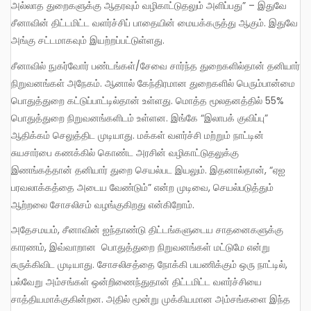
அல்லாத துறைகளுக்கு ஆதரவும் வழிகாட்டுதலும் அளிப்பது” – இதுவே
சீனாவின் திட்டமிட்ட வளர்ச்சிப் பாதையின் மையக்கருத்து ஆகும். இதுவே
அங்கு சட்டமாகவும் இயற்றப்பட்டுள்ளது.
சீனாவில் நுகர்வோர் பண்டங்கள்/சேவை சார்ந்த துறைகளில்தான் தனியார்
நிறுவனங்கள் அநேகம். ஆனால் கேந்திரமான துறைகளில் பெரும்பான்மை
பொதுத்துறை கட்டுப்பாட்டில்தான் உள்ளது. மொத்த மூலதனத்தில் 55%
பொதுத்துறை நிறுவனங்களிடம் உள்ளன. இங்கே “இலாபக் குவிப்பு”
ஆதிக்கம் செலுத்திட முடியாது. மக்கள் வளர்ச்சி மற்றும் நாட்டின்
சுயசார்பை கணக்கில் கொண்ட அரசின் வழிகாட்டுதலுக்கு
இணங்கத்தான் தனியார் துறை செயல்பட இயலும். இதனால்தான், “ஏஐ
பரவலாக்கத்தை அடைய வேண்டும்” என்ற முடிவை, செயல்படுத்தும்
ஆற்றலை சோசலிசம் வழங்குகிறது என்கிறோம்.
அதேசமயம், சீனாவின் ஐந்தாண்டு திட்டங்களுடைய சாதனைகளுக்கு
காரணம், இவ்வாறான பொதுத்துறை நிறுவனங்கள் மட்டுமே என்று
சுருக்கிவிட முடியாது. சோசலிசத்தை நோக்கி பயணிக்கும் ஒரு நாட்டில்,
பல்வேறு அம்சங்கள் ஒன்றிணைந்துதான் திட்டமிட்ட வளர்ச்சியை
சாத்தியமாக்குகின்றன. அதில் மூன்று முக்கியமான அம்சங்களை இந்த