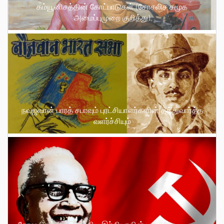
கம்யூனிசத்தின் கோட்பாடுகள் (சோசலிச சமூக
அமைப்புமுறை குறித்து)
நவஜவான் பாரத் சபாவும் புரட்சியாளர்களின் தத்துவார்த்த
வளர்ச்சியும்
சோஷலிசத்தை நோக்கிய இந்தியாவின் பயணம்