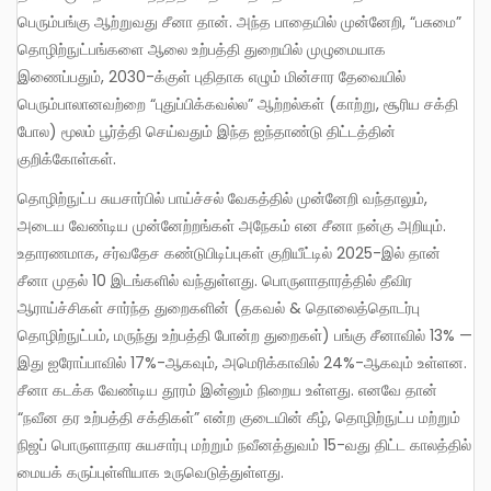
பெரும்பங்கு ஆற்றுவது சீனா தான். அந்த பாதையில் முன்னேறி, “பசுமை”
தொழிற்நுட்பங்களை ஆலை உற்பத்தி துறையில் முழுமையாக
இணைப்பதும், 2030-க்குள் புதிதாக எழும் மின்சார தேவையில்
பெரும்பாலானவற்றை “புதுப்பிக்கவல்ல” ஆற்றல்கள் (காற்று, சூரிய சக்தி
போல) மூலம் பூர்த்தி செய்வதும் இந்த ஐந்தாண்டு திட்டத்தின்
குறிக்கோள்கள்.
தொழிற்நுட்ப சுயசார்பில் பாய்ச்சல் வேகத்தில் முன்னேறி வந்தாலும்,
அடைய வேண்டிய முன்னேற்றங்கள் அநேகம் என சீனா நன்கு அறியும்.
உதாரணமாக, சர்வதேச கண்டுபிடிப்புகள் குறியீட்டில் 2025-இல் தான்
சீனா முதல் 10 இடங்களில் வந்துள்ளது. பொருளாதாரத்தில் தீவிர
ஆராய்ச்சிகள் சார்ந்த துறைகளின் (தகவல் & தொலைத்தொடர்பு
தொழிற்நுட்பம், மருந்து உற்பத்தி போன்ற துறைகள்) பங்கு சீனாவில் 13% —
இது ஐரோப்பாவில் 17%-ஆகவும், அமெரிக்காவில் 24%-ஆகவும் உள்ளன.
சீனா கடக்க வேண்டிய தூரம் இன்னும் நிறைய உள்ளது. எனவே தான்
“நவீன தர உற்பத்தி சக்திகள்” என்ற குடையின் கீழ், தொழிற்நுட்ப மற்றும்
நிஜப் பொருளாதார சுயசார்பு மற்றும் நவீனத்துவம் 15-வது திட்ட காலத்தில்
மையக் கருப்புள்ளியாக உருவெடுத்துள்ளது.