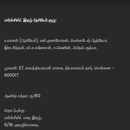
மார்க்சிஸ்ட் இதழ் ஆசிரியர் குழு:
உ.வாசுகி (ஆசிரியர்), என்.குணசேகரன், வெங்கடேஷ் ஆத்ரேயா,
இரா.சிந்தன், வீ.பா.கணேசன், ச.லெனின், அபிநவ் சூர்யா.
முகவரி: 27, வைத்தியராமன் சாலை, தியாகராயர் நகர், சென்னை -
600017.
ஆண்டு சந்தா: ரூ.160
தொடர்புக்கு :
மார்க்சிஸ்ட் மாத இதழ்,
6/16 புறவழிச்சாலை,