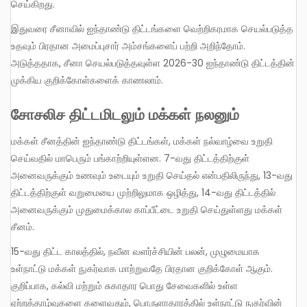
செய்கிறது.
இதுவரை சீனாவில் ஐந்தாண்டு திட்டங்களை வெற்றிகரமாக செயல்படுத்த
உதவும் பிரதான அமைப்புசார் அம்சங்களைப் பற்றி அறிந்தோம்.
அடுத்ததாக, சீனா செயல்படுத்தவுள்ள 2026-30 ஐந்தாண்டு திட்டத்தின்
முக்கிய குறிக்கோள்களைக் காணலாம்.
சோசலிச திட்டமிடலும் மக்கள் நலனும்
மக்கள் சீனத்தின் ஐந்தாண்டு திட்டங்கள், மக்கள் நல்வாழ்வை உறுதி
செய்வதில் மாபெரும் பங்காற்றியுள்ளன. 7-வது திட்டத்திற்குள்
அனைவருக்கும் உணவும் உடையும் உறுதி செய்தல் என்பதிலிருந்து, 13-வது
திட்டத்திற்குள் வறுமையை முற்றிலுமாக ஒழித்து, 14-வது திட்டத்தில்
அனைவருக்கும் முதுமைக்கால காப்பீட்டை உறுதி செய்துள்ளது மக்கள்
சீனம்.
15-வது திட்ட காலத்தில், நவீன வளர்ச்சியின் பலன், முழுமையாக
உள்நாட்டு மக்கள் நுகர்வாக மாற்றுவதே பிரதான குறிக்கோள் ஆகும்.
குறிப்பாக, கல்வி மற்றும் சுகாதார பொது சேவைகளில் உள்ள
ஏற்றத்தாழ்வுகளை களைவதும், பொருளாதாரத்தில் உள்நாட்டு நுகர்வின்