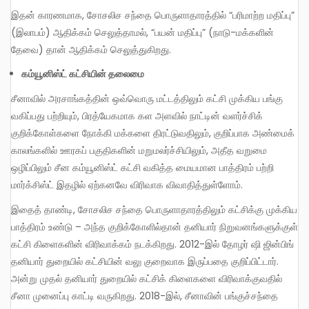
இதன் காரணமாக, சோசலிச சந்தை பொருளாதாரத்தில் “பரிமாற்ற மதிப்பு”
(இலாபம்) ஆதிக்கம் செலுத்தாமல், “பயன் மதிப்பு” (நாடு-மக்களின்
தேவை) தான் ஆதிக்கம் செலுத்துகிறது.
கம்யூனிஸ்ட் கட்சியின் தலைமை
சீனாவில் அரசாங்கத்தின் ஒவ்வொரு மட்டத்திலும் கட்சி முக்கிய பங்கு
வகிப்பது பற்றியும், பிரத்யேகமாக கள அளவில் நாட்டின் வளர்ச்சிக்
குறிக்கோள்களை நோக்கி மக்களை திரட்டுவதிலும், குறிப்பாக அண்மைக்
காலங்களில் ஊரகப் பகுதிகளின் மறுமலர்ச்சியிலும், அதீத வறுமை
ஒழிப்பிலும் சீன கம்யூனிஸ்ட் கட்சி வகித்த மையமான பாத்திரம் பற்றி
மார்க்சிஸ்ட் இதழில் ஏற்கனவே விரிவாக விவாதித்துள்ளோம்.
இதைத் தாண்டி, சோசலிச சந்தை பொருளாதாரத்திலும் கட்சிக்கு முக்கிய
பாத்திரம் உண்டு – அந்த குறிக்கோளில்தான் தனியார் நிறுவனங்களுக்குள்
கட்சி கிளைகளின் விரிவாக்கம் நடக்கிறது. 2012-இல் தோழர் ஷி ஜின்பிங்
தனியார் துறையில் கட்சியின் வலு குறைவாக இருப்பதை குறிப்பிட்டார்.
அன்று முதல் தனியார் துறையில் கட்சிக் கிளைகளை விரிவாக்குவதில்
சீனா முனைப்பு காட்டி வருகிறது. 2018-இல், சீனாவின் பங்குச்சந்தை