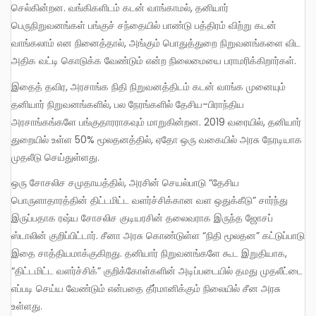
செல்கின்றன. வங்கிகளிடம் கடன் வாங்காமல், தனியார்
பெருநிறுவனங்கள் பங்குச் சந்தையில் பாண்டு பத்திரம் விற்று கடன்
வாங்கலாம் என நினைத்தால், அங்கும் பொதுத்துறை நிறுவனங்களை விட
அதிக வட்டி கொடுக்க வேண்டும் என்ற நிலைமையை பராமரிக்கிறார்கள்.
இதைத் தவிர, அரசாங்க நிதி நிறுவனத்திடம் கடன் வாங்க முனையும்
தனியார் நிறுவனங்களில், பல நேரங்களில் தேசிய-பிராந்திய
அரசாங்கங்களே பங்குதாரராகவும் மாறுகின்றன. 2019 வரையில், தனியார்
துறையில் உள்ள 50% மூலதனத்தில், ஏதோ ஒரு வகையில் அரசு நேரடியாக
முதலீடு செய்துள்ளது.
ஒரு சோசலிச சமுதாயத்தில், அரசின் செயல்பாடு “தேசிய
பொருளாதாரத்தின் திட்டமிட்ட வளர்ச்சிக்கான வள ஒதுக்கீடு” சார்ந்து
இருப்பதாக ரஷ்ய சோசலிச குடியரசின் தலைவராக இருந்த ஜோசப்
ஸ்டாலின் குறிப்பிட்டார். சீனா அரசு கொண்டுள்ள “நிதி மூலதன” கட்டுப்பாடு
இதை சாத்தியமாக்குகிறது. தனியார் நிறுவனங்களே கூட இறுதியாக,
“திட்டமிட்ட வளர்ச்சிக்” குறிக்கோள்களின் அடிப்படையில் தமது முதலீட்டை
எப்படி செய்ய வேண்டும் என்பதை தீர்மானிக்கும் நிலையில் சீன அரசு
உள்ளது.