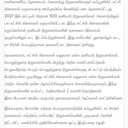
கண்காணிப்பு ஆணையம், அனைத்து நிறுவனங்களும் கம்யூனிஸ்ட் கட்சி
கிளைகள் உருவாவதை ஊக்குவிக்க வேண்டும் என ஆணையிட்டது.
2021-இல் நாட்டின் பிரதான 500 தனியார் நிறுவனங்கள் அனைத்திலும்
பல கட்சிக் கிளைகள் உருவாகிவிட்டன. இந்த கட்சிக் கிளைகளின்
உறுப்பினர்கள் தனியார் நிறுவனங்களின் தலைமை நிர்வாகக்
குழுக்களிலும் கூட இடம்பெற்றுள்ளனர். இது கார்ப்பரேட் துறையிலும் கூட,
கட்சியின் பொருத்தமான தலையீட்டை நிலைநாட்டுகிறது.
உதாரணமாக, கட்சிக் கிளைகள் வலுவாக உள்ள தனியார் நிறுவனங்கள்,
பொதுத்துறை நிறுவனங்களிடமிருந்து அதிக கான்ட்ராக்ட்டுகள்
பெறுவதோடு, பெரும் பொதுத்துறை நிறுவனங்களுடன் கூட்டு உற்பத்தியும்
மேற்கொள்ள முடிகிறது. கட்சிக் கிளைகள் வலுவாக உள்ள நிறுவனங்கள்
அதிக அளவில் நவீன ஆராய்ச்சிகளுக்காக செலவிடுவதாகவும், இந்த
நிறுவனங்களில் உயர்மட்ட அதிகாரிகள் / சராசரி தொழிலாளர்
இடையேயான ஊதிய பாகுபாடு குறைவதாகவும் ஆய்வுகள் காட்டுகின்றன.
இவ்வாறாக, சோசலிச சந்தை பொருளாதாரத்தில் கம்யூனிஸ்ட் கட்சியின்
தலைமைப் பாத்திரம், கார்ப்பரேட் நிறுவனங்களின் முடிவுகள் அரசின்
திட்டமிட்ட வளர்ச்சிக் குறிக்கோள்களை ஒட்டி இருப்பதை உறுதி