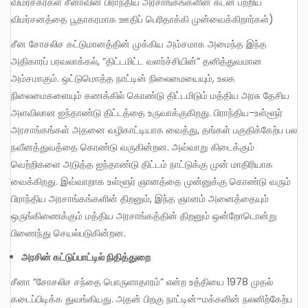
விமர்சகர்கள் சீனாவின் பிராந்திய அரசாங்கங்களின் கடன் பற்றிய
விமர்சனத்தை பூதாகரமாக ஊதிப் பெரிதாக்கி முன்வைக்கிறார்கள்)
சீன சோசலிச கட்டுமானத்தின் முக்கிய அம்சமாக அமைந்த இந்த
அதிகாரப் பரவலாக்கல், “திட்டமிட்ட வளர்ச்சியின்” தனித்துவமான
அம்சமாகும். ஒட்டுமொத்த நாட்டின் நிலைமையையும், உலக
நிலைமைகளையும் கணக்கில் கொண்டு திட்டமிடும் மத்திய அரசு தேசிய
அளவிலான ஐந்தாண்டு திட்டத்தை உருவாக்குகிறது. பிராந்திய-உள்ளூர்
அரசாங்கங்கள் அதனை வழிகாட்டியாக வைத்து, தங்கள் பகுதிக்கேற்ப பல
நவீனத்துவத்தை கொண்டு வருகின்றன. அவ்வாறு கிடைக்கும்
வெற்றிகளை அடுத்த ஐந்தாண்டு திட்டம் நாட்டுக்கு முன் மாதிரியாக
வைக்கிறது. இவ்வாறாக உள்ளூர் ஞானத்தை முன்னுக்கு கொண்டு வரும்
பிராந்திய அரசாங்கங்களின் திறனும், இந்த ஞானம் அனைத்தையும்
ஒருங்கிணைக்கும் மத்திய அரசாங்கத்தின் திறனும் ஒன்றோடொன்று
பிணைந்து செயல்படுகின்றன.
அரசின் கட்டுப்பாட்டில் நிதித்துறை
சீனா “சோசலிச சந்தை பொருளாதாரம்” என்ற உத்தியை 1978 முதல்
கடைப்பிடிக்க துவங்கியது. அதன் பிறகு நாட்டின்-மக்களின் நலனிற்கேற்ப