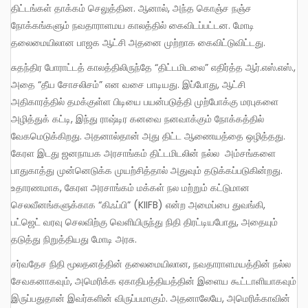
திட்டங்கள் தாக்கம் செலுத்தின. ஆனால், அந்த கொஞ்ச நஞ்ச
நோக்கங்களும் நவதாராளமய காலத்தில் கைவிடப்பட்டன. மோடி
தலைமையிலான பாஜக ஆட்சி அதனை முற்றாக கைவிட்டுவிட்டது.
சுதந்திர போராட்டத் காலத்திலிருந்தே “திட்டமிடலை” எதிர்த்த ஆர்.எஸ்.எஸ்.,
அதை “தீய சோசலிசம்” என வசை பாடியது. இப்போது, ஆட்சி
அதிகாரத்தில் தமக்குள்ள பிடியை பயன்படுத்தி முற்போக்கு மரபுகளை
அழித்துக் கட்டி, இந்து ராஷ்டிர கனவை நனவாக்கும் நோக்கத்தில்
வேகமெடுக்கிறது. அதனால்தான் அது திட்ட ஆணையத்தை ஒழித்தது.
கேரள இடது ஜனநாயக அரசாங்கம் திட்டமிடலின் நல்ல அம்சங்களை
பாதுகாத்து முன்னெடுக்க முயற்சித்தால் அதுவும் தடுக்கப்படுகின்றது.
உதாரணமாக, கேரள அரசாங்கம் மக்கள் நல மற்றும் கட்டுமான
செலவீனங்களுக்காக “கிஃப்பி” (KIIFB) என்ற அமைப்பை துவங்கி,
பட்ஜெட் வரவு செலவிற்கு வெளியிருந்து நிதி திரட்டியபோது, அதையும்
தடுத்து நிறுத்தியது மோடி அரசு.
சர்வதேச நிதி மூலதனத்தின் தலைமையிலான, நவதாராளமயத்தின் நல்ல
சேவகனாகவும், அமெரிக்க ஏகாதிபத்தியத்தின் இளைய கூட்டாளியாகவும்
இருப்பதுதான் இவர்களின் விருப்பமாகும். அதனாலேயே, அமெரிக்காவின்