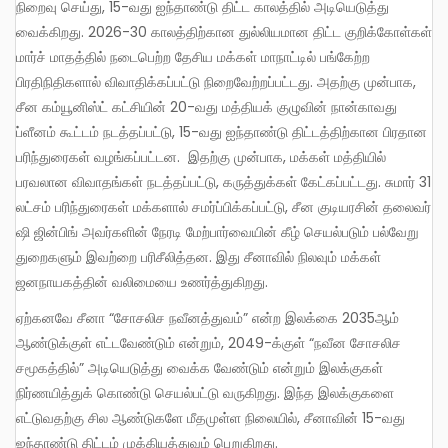
நிறைவு செய்து, 15-வது ஐந்தாண்டு திட்ட காலத்தில் அடியெடுத்து
வைக்கிறது. 2026-30 காலத்திற்கான துல்லியமான திட்ட குறிக்கோள்கள்
மார்ச் மாதத்தில் நடைபெற்ற தேசிய மக்கள் மாநாட்டில் பங்கேற்ற
பிரதிநிதிகளால் விவாதிக்கப்பட்டு நிறைவேற்றப்பட்டது. அதற்கு முன்பாக,
சீன கம்யூனிஸ்ட் கட்சியின் 20-வது மத்தியக் குழுவின் நான்காவது
ப்ளீனம் கூட்டம் நடத்தப்பட்டு, 15-வது ஐந்தாண்டு திட்டத்திற்கான பிரதான
பரிந்துரைகள் வழங்கப்பட்டன. இதற்கு முன்பாக, மக்கள் மத்தியில்
பரவலான விவாதங்கள் நடத்தப்பட்டு, கருத்துக்கள் கேட்கப்பட்டது. சுமார் 31
லட்சம் பரிந்துரைகள் மக்களால் சமர்ப்பிக்கப்பட்டு, சீன குடியரசின் தலைவர்
ஷி ஜின்பிங் அவர்களின் நேரடி மேற்பார்வையின் கீழ் செயல்படும் பல்வேறு
துறைகளும் இவற்றை பரிசீலித்தன. இது சீனாவில் நிலவும் மக்கள்
ஜனநாயகத்தின் வலிமையை உணர்த்துகிறது.
ஏற்கனவே சீனா “சோசலிச நவீனத்துவம்” என்ற இலக்கை 2035ஆம்
ஆண்டுக்குள் எட்டவேண்டும் என்றும், 2049-க்குள் “நவீன சோசலிச
சமூகத்தில்” அடியெடுத்து வைக்க வேண்டும் என்றும் இலக்குகள்
நிர்ணயித்துக் கொண்டு செயல்பட்டு வருகிறது. இந்த இலக்குகளை
எட்டுவதற்கு சில ஆண்டுகளே மீதமுள்ள நிலையில், சீனாவின் 15-வது
ஐந்தாண்டு திட்டம் முக்கியத்துவம் பெறுகிறது.