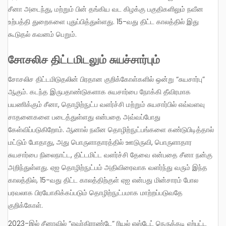
சீனா அடைந்து, மற்றும் பின் தங்கிய வட கிழக்கு பகுதிகளிலும் நவீன
உற்பத்தி துறைகளை புதுப்பித்துள்ளது. 15-வது திட்ட காலத்தில் இது
கூடுதல் கவனம் பெறும்.
சோசலிச திட்டமிடலும் சுயச்சார்பும்
சோசலிச திட்டமிடுதலின் பிரதான குறிக்கோள்களில் ஒன்று “சுயசார்பு”
ஆகும். கடந்த இருபதாண்டுகளாக சுயசார்பை நோக்கி தீவிரமாக
பயணிக்கும் சீனா, தொழிற்நுட்ப வளர்ச்சி மற்றும் சுயசார்பில் எவ்வளவு
சாதனைகளை படைத்துள்ளது என்பதை அவ்வப்போது
கேள்விப்படுகிறோம். ஆனால் நவீன தொழிற்நுட்பங்களை கண்டுபிடித்தால்
மட்டும் போதாது, அது பொருளாதாரத்தில் ஊடுருவி, பொருளாதார
சுயசார்பை நிலைநாட்ட, திட்டமிட்ட வளர்ச்சி தேவை என்பதை சீனா நன்கு
அறிந்துள்ளது. ஏஐ தொழிற்நுட்பம் அதிவிரைவாக வளர்ந்து வரும் இந்த
காலத்தில், 15-வது திட்ட காலத்திற்குள் ஏஐ என்பது மின்சாரம் போல
பரவலாக பிரயோகிக்கப்படும் தொழிற்நுட்பமாக மாற்றப்படுவதே
குறிக்கோள்.
2023-இல் சீனாவில் “எவர்கிராண்டே” ரியல் எஸ்டேட் நெருக்கடி ஏற்பட்ட