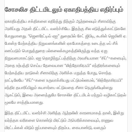
சோசலிச திட்டமிடலும் ஏகாதிபத்திய எதிர்ப்பும்
ஏகாதிபத்திய சக்திகளை எதிர்த்து நிற்கும் ஆற்றலையும் சீனாவிற்கு
அளிப்பது அதன் திட்டமிட்ட வளர்ச்சியே. இதற்கு சில எடுத்துக்காட்டுகளே
போதுமானது. “ஜெனரேட்டிவ் ஏஐ” துறையில் சேட் ஜிபிடி, கூகிள் ஜெமினி ஏ.
போன்ற மேற்கத்திய நிறுவனங்களின் ஏகபோகத்தை உடைத்த டீப் சீக்
எனப்படும் பொதுத்துறை பல்கலைக்கழகத்திலிருந்து வந்த ஏ.ஐ.
நிறுவனமாகட்டும். ஏஐ தொழிற்நுட்பத்திற்கு அவசியமான “சிப்”-களையும்,
அதை உற்பத்தி செய்ய தேவையான “லித்தோகிரஃபி” எந்திரங்களையும்
மேற்கத்திய நாடுகள் சீனாவிற்கு அளிக்க மறுத்த போது, சொந்த
நாட்டிலேயே “சிப்”-களை உருவாக்கியது மட்டுமல்லாமல், “லித்தோகிரஃபி”
எந்திர தயாரிப்பிலும் சுயசார்பை எட்டுவதை சீனா நெருங்கியுள்ளது
ஆகட்டும், இவை அனைத்துமே சோசலிச திட்டமிடல் மற்றும் வழிகாட்டுதல்
மூலமே சாத்தியமானது.
இந்த திட்டமிட்ட வளர்ச்சி அளித்த ஆற்றலின் காரணமாகத் தான், இன்று
வர்த்தக வரிகளை கொண்டு மிரட்டும் அமெரிக்காவையும், ராணுவ
மிரட்டல்கள் விடும் ஜப்பானையும் திறம்பட கையாண்டு, வளரும்