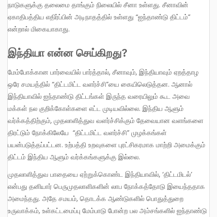
நாடுகளுக்கு தலைமை தாங்கும் நிலையில் சீனா உள்ளது. சீனாவின்
ஏகாதிபத்திய எதிர்ப்பின் அடிநாதத்தில் உள்ளது “ஐந்தாண்டு திட்டம்”
என்றால் மிகையாகாது.
இந்தியா என்ன செய்கிறது
?
மேம்போக்கான பார்வையில் பார்த்தால், சீனாவும், இந்தியாவும் ஏறத்தாழ
ஒரே சமயத்தில் “திட்டமிட்ட வளர்ச்சி”யை கையிலெடுத்தன. ஆனால்
இந்தியாவில் ஐந்தாண்டு திட்டங்கள் இருந்த வரையிலும் கூட அவை
மக்கள் நல குறிக்கோள்களை எட்ட முடியவில்லை. இந்திய ஆளும்
வர்க்கத்திற்கும், முதலாளித்துவ வளர்ச்சிக்கும் தேவையான வளங்களை
திரட்டும் நோக்கிலேயே “திட்டமிட்ட வளர்ச்சி” முழக்கங்கள்
பயன்படுத்தப்பட்டன. உற்பத்தி உறவுகளை புரட்சிகரமாக மாற்றி அமைக்கும்
திட்டம் இந்திய ஆளும் வர்க்கங்களுக்கு இல்லை.
முதலாளித்துவ பாதையை ஏற்றுக்கொண்ட இந்தியாவில், ‘திட்டமிடல்’
என்பது தனியார் பெருமுதலாளிகளின் லாப நோக்கத்தோடு இயைந்ததாக
அமைந்தது. அதே சமயம், தொடக்க ஆண்டுகளில் பொதுத்துறை
உருவாக்கம், உள்கட்டமைப்பு மேம்பாடு போன்ற பல அம்சங்களில் ஐந்தாண்டு