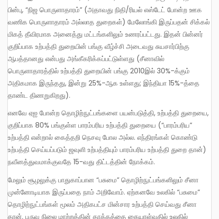
பின்பு, “நிஜ பொருளாதாரம்” (அதாவது நிதி/ரியல் எஸ்டேட் போன்ற ஊக
வணிக பொருளாதாரம் அல்லாத துறைகள்) மேலோங்கி இருப்பதன் சிக்கல்
மிகத் தீவிரமாக அனைத்து மட்டங்களிலும் உணரப்பட்டது. இதன் பின்னர்
குறிப்பாக உற்பத்தி துறையின் பங்கு வீழ்ச்சி அடைவது சுயசார்பிற்கு
ஆபத்தானது என்பது அங்கீகரிக்கப்பட்டுள்ளது (சீனாவில்
பொருளாதாரத்தில் உற்பத்தி துறையின் பங்கு 2010இல் 30%-க்கும்
அதிகமாக இருந்தது, இன்று 25%-ஆக உள்ளது; இந்தியா 15%-த்தை
தாண்ட திணறுகிறது).
எனவே ஏஐ போன்ற தொழிற்நுட்பங்களை பயன்படுத்தி, உற்பத்தி துறையை,
குறிப்பாக 80% பங்குள்ள பாரம்பரிய உற்பத்தி துறையை (“பாரம்பரிய”
உற்பத்தி என்றால் கைத்தறி நெசவு போல அல்ல. எந்திரங்கள் கொண்டு
உற்பத்தி செய்யப்படும் ஜவுளி உற்பத்தியும் பாரம்பரிய உற்பத்தி துறை தான்)
நவீனத்துவமாக்குவதே 15-வது திட்டத்தின் நோக்கம்.
மேலும் சூழலுக்கு பாதுகாப்பான “பசுமை” தொழிற்நுட்பங்களிலும் சீனா
முன்னோடியாக இருப்பதை நாம் அறிவோம். ஏற்கனவே உலகில் “பசுமை”
தொழிற்நுட்பங்கள் மூலம் அதிகபட்ச மின்சார உற்பத்தி செய்வது சீனா
தான். பருவ நிலை மாற்றத்தின் தாக்கத்தை கையாள்வதில் உலகில்