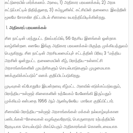
கட்டுரையில் பார்க்கலாம். அவை, 1) அதிகார பரவலாக்கல், 2) அரசு
கட்டுப்பாட்டில் நிதித்துறை, 3) கம்யூனிஸ்ட் கட்சியின் தலைமை. இவற்றின்
மூலமே சோசலிச திட்டமிடல் சீனாவை உயரத்திப்பிடிக்கின்றது.
அதிகாரப் பரவலாக்கல்
சீன நாட்டின் பரந்துபட்ட நிலப்பரப்பில், 56 தேசிய இனங்கள் ஒன்றாக
வாழ்கின்றன. எனவே இங்கு அதிகார பரவலாக்கல் மிகுந்த முக்கியத்துவம்
பெருகிறது. சீன நாட்டின் அரசியலமைப்புச் சட்டத்தின் பிரிவு 3 “மத்திய
அரசின் ஒன்றுபட்ட தலைமையின் கீழ், பிராந்திய-உள்ளாட்சி
அரசாங்கங்களின் முயற்சிகளும் செயல்பாடுகளும் முழுமையாக
ஊக்குவிக்கப்படும்” எனக் குறிப்பிடப்படுகிறது.
முடிவுகள் எப்போதுமே இயன்றளவு கீழ்மட்ட அளவில் எடுக்கப்படுவதும்,
பிராந்திய-உள்ளூர் கிளைகளின் உத்வேகம் மேலோங்கி இருப்பதும்
முக்கியம் என்பதை 1956 ஆம் ஆண்டிலேயே மாவோ குறிப்பிட்டார்.
சீனாவில் பிராந்திய-உள்ளூர் அரசாங்கங்கள் மக்கள் நல்வாழ்வுக்கான
பண்டங்கள்-சேவைகள் வழங்குவதோடு, பொருளாதார உற்பத்தியில்
நேரடியாக செயல்படும் மிகப்பெரும் அதிகாரங்கள் கொண்டவையாக