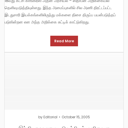
18வது கட்சி காங்கிரஸ் அதன் அரசியல் – ஸ்தாபன அறிக்கையில்
தெளிவுபடுத்தியுள்ளது. இந்த அமைப்புகளில் சில அணி திரட்டப்பட்ட
இடதுசாரி இயக்கங்களிலிருந்து மக்களை திசை திருப்ப பயன்படுத்தப்
படுகின்றன என அந்த அறிக்கை சுட்டிக் காட்டுகிறது.
Read More
by
Editorial
October 15, 2005
இந்தியா : உலகமய வெற்றியும் மனிதவள