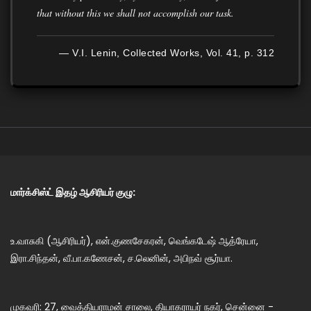
that without this we shall not accomplish our task.
— V.I. Lenin, Collected Works, Vol. 41, p. 312
மார்க்சிஸ்ட் இதழ் ஆசிரியர் குழு:
உ.வாசுகி (ஆசிரியர்), என்.குணசேகரன், வெங்கடேஷ் ஆத்ரேயா,
இரா.சிந்தன், வீ.பா.கணேசன், ச.லெனின், அபிநவ் சூர்யா.
முகவரி: 27, வைத்தியராமன் சாலை, தியாகராயர் நகர், சென்னை -