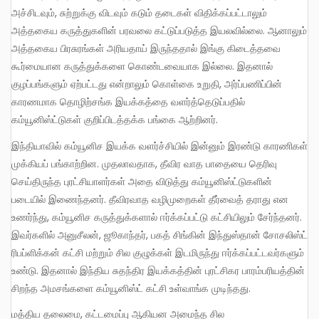
அச்சிடவும், சுற்றுக்கு விடவும் கடும் தடைகள் விதிக்கப்பட்டாலும்
அத்தகைய கருத்துகளின் பரவலை கட்டுப்படுத்த இயலவில்லை. ஆனாலும்
அத்தகைய பிரசுரங்கள் அரியதாய் இருந்ததால் இங்கு கிடைத்தவை
கூர்மையான கருத்துக்களை கொண்டவையாக இல்லை. இதனால்
குழப்பங்களும் ஏற்பட்டது என்றாலும் கொள்கை உறுதி, அர்ப்பணிப்பின்
காரணமாக தொழிற்சங்க இயக்கத்தை வளர்த்தெடுப்பதில்
கம்யூனிஸ்ட்டுகள் குறிப்பிடத்தக்க பங்கை ஆற்றினர்.
இந்தியாவில் கம்யூனிச இயக்க வளர்ச்சியில் இன்னும் இரண்டு காரணிகள்
முக்கியப் பங்காற்றின. முதலாவதாக, தீவிர வாத பாதையை தெரிவு
செய்திருந்த புரட்சியாளர்கள் அதை விடுத்து கம்யூனிஸ்ட்டுகளின்
படையில் இணைந்தனர். தீவிரவாத வழிமுறைகள் தீர்வைத் தராது என
உணர்ந்து, கம்யூனிச கருத்துக்களால் ஈர்க்கப்பட்டு கட்சியிலும் சேர்ந்தனர்.
இவர்களில் அனுசீலன், ஜூகாந்தர், பகத் சிங்கின் இந்துஸ்தான் சோசலிஸ்ட்
ரிபப்ளிக்கன் கட்சி மற்றும் சில குழுக்கள் இடமிருந்து ஈர்க்கப்பட்டவர்களும்
உண்டு. இதனால் இந்திய சுதந்திர இயக்கத்தின் புரட்சிகர பாரம்பரியத்தின்
சிறந்த அமசங்களை கம்யூனிஸ்ட் கட்சி உள்வாங்க முடிந்தது.
மத்திய தலைமை, கட்டமைப்பு ஆகியன அமைந்த சில