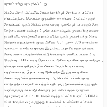
அகிலம் என்று அழைக்கப்பட்டது.
ஆகவே அதன் விதிகளில், நோக்கங்களில் ஓர் தெளிவான புரட்சிகர
உள்ளடக்கத்தை இணைக்க முடியவில்லை என்பதை அவர்கள் ஏற்றுக்
கொண்டனர். முதல் அகிலம் உருவாவதற்கு முன்பே ஓர் வரலாற்றுப் பெரு
நிகழ்வை உலகம் கண்டது. அதுவே பாரிஸ் கம்யூன். முதலாளித்துவத்தை
தூக்கி எறிய தொழிலாளி வர்க்கம் எடுத்த முதல் முயற்சி என்று அதை
அவர்கள் வர்ணித்தனர். முதல் அகிலம் 1864 முதல் 1876 வரையிலான
குறைவான காலமே வாழ்ந்தது. இருப்பினும் மார்க்சீய கருத்துக்களை
வெகு மக்கள் மத்தியில் கொண்டு செல்வதில் முக்கியப் பங்கை அது
ஆற்றியது. 1889 ல் வந்த இரண்டாவது அகிலம் புரட்சிகர தத்துவத்திற்கும்,
திருத்தல் வாதத்திற்கும் இடையிலான பெரும் போராட்டத்தை
எதிர்கொண்டது. இரண்டாவது அகிலத்தில் இருந்த சக்தி மிக்க,
செல்வாக்கு மிக்க தலைமையையும் மீறி லெனின் மார்க்சீயத்தை
ஏகாதிபத்திய வளர்ச்சி கட்டத்தில், புதிய சூழ் நிலைகளுக்கு ஏற்ற புதிய
உயரங்களுக்கு கொண்டு சென்றார். ரஷ்யாவின் சமூக ஜனநாயக
தொழிலாளர் கட்சி (RSDLP)க்குள் எழுந்த உட் கட்சி போராட்டம் 1903 ல்
கட்சி பிளவுக்கு வழி வகுத்தது. போல்ஷ்விக், மென்ஷ்விக் கட்சிகள்