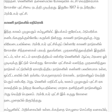
பிறந்தன. லெனினின் தலைமையில் போல்ஷ்விக் கட்சி வெற்றிகரமாக
சோசலிச புரட்சியை நடத்தி முடித்தது. இதுவே 1917 ல் நடந்தேறிய
அக்டோபர் புரட்சி.
காலனி நாடுகளில் எதிரொலி
இந்த காலம் முழுவதும் கம்யூனிஸ்ட் இயக்கம் ஐரோப்பா, அமெரிக்க
கண்டங்களுக்குள்ளேயே சுருங்கி நின்றது. காலனி நாடுகளுக்கு அது
விரிவடையவில்லை. அக்டோபர் புரட்சிக்குப் பின்னரே காலனி நாடுகளில்
சோசலிச சிந்தனைகள் பரவத் துவங்கின. முதலாளித்துவத்தின் இறுதிக்
கட்டம், உச்ச கட்டம் ஏகாதிபத்தியம் என்கிற லெனினின் ஆய்வு அவரை ஓர்
முடிவுக்கு இட்டுச் சென்றது. சோசலிச புரட்சிகள் வளர்ந்த முதலாளித்துவ
நாடுகள் மட்டுமின்றி ஏகாதிபத்திய நாடுகளின் கண்ணி பலவீனமாக உள்ள,
ஒப்பீட்டளவில் பின் தங்கிய பொருளாதாரம் கொண்ட நாடுகளிலும் வெற்றி
பெறும் என்பதே அது. லெனின் மதிப்பீட்டில், உலகம் முழுவதும் புரட்சி ஏக
காலத்தில் நடந்தேற வேண்டியதில்லை; மாறாக தனித்தனி நாடுகளிலும்
அது வெற்றி பெறலாம். அக்டோபர் புரட்சி இக் கருது கோளை
நடைமுறையில் நிரூபித்தது.
கம்யூனிஸ்ட் அறிக்கையின் உள்ளடக்கத்தை செழுமை செய்கிற வகையில்,