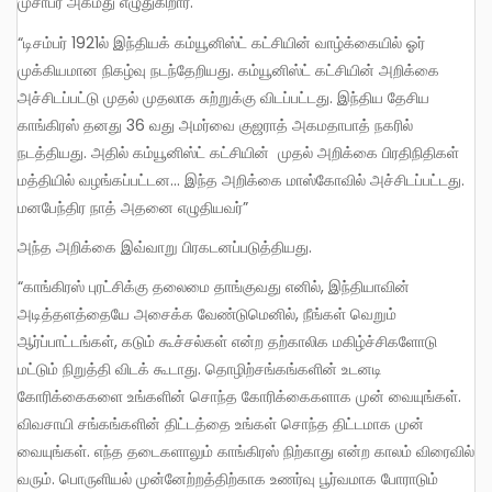
முசாபர் அகமது எழுதுகிறார்.
“டிசம்பர் 1921ல் இந்தியக் கம்யூனிஸ்ட் கட்சியின் வாழ்க்கையில் ஓர்
முக்கியமான நிகழ்வு நடந்தேறியது. கம்யூனிஸ்ட் கட்சியின் அறிக்கை
அச்சிடப்பட்டு முதல் முதலாக சுற்றுக்கு விடப்பட்டது. இந்திய தேசிய
காங்கிரஸ் தனது 36 வது அமர்வை குஜராத் அகமதாபாத் நகரில்
நடத்தியது. அதில் கம்யூனிஸ்ட் கட்சியின் முதல் அறிக்கை பிரதிநிதிகள்
மத்தியில் வழங்கப்பட்டன… இந்த அறிக்கை மாஸ்கோவில் அச்சிடப்பட்டது.
மனபேந்திர நாத் அதனை எழுதியவர்”
அந்த அறிக்கை இவ்வாறு பிரகடனப்படுத்தியது.
“காங்கிரஸ் புரட்சிக்கு தலைமை தாங்குவது எனில், இந்தியாவின்
அடித்தளத்தையே அசைக்க வேண்டுமெனில், நீங்கள் வெறும்
ஆர்ப்பாட்டங்கள், கடும் கூச்சல்கள் என்ற தற்காலிக மகிழ்ச்சிகளோடு
மட்டும் நிறுத்தி விடக் கூடாது. தொழிற்சங்கங்களின் உடனடி
கோரிக்கைகளை உங்களின் சொந்த கோரிக்கைகளாக முன் வையுங்கள்.
விவசாயி சங்கங்களின் திட்டத்தை உங்கள் சொந்த திட்டமாக முன்
வையுங்கள். எந்த தடைகளாலும் காங்கிரஸ் நிற்காது என்ற காலம் விரைவில்
வரும். பொருளியல் முன்னேற்றத்திற்காக உணர்வு பூர்வமாக போராடும்