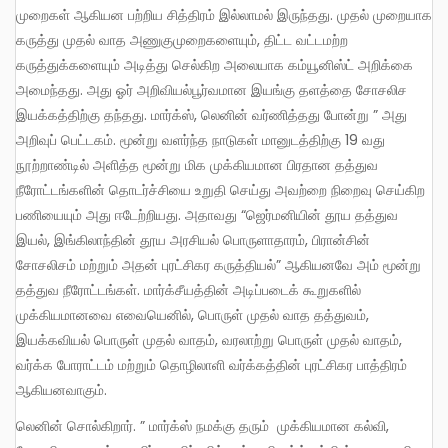
முறைகள் ஆகியன பற்றிய சித்திரம் இல்லாமல் இருந்தது. முதல் முறையாக
கருத்து முதல் வாத அணுகுமுறைகளையும், திட்ட வட்டமற்ற
கருத்துக்களையும் அடித்து செல்கிற அலையாக கம்யூனிஸ்ட் அறிக்கை
அமைந்தது. அது ஓர் அறிவியல்பூர்வமான இயங்கு தளத்தை சோசலிச
இயக்கத்திற்கு தந்தது. மார்க்ஸ், லெனின் வர்ணித்தது போன்று ” அது
அறிவுப் பெட்டகம். மூன்று வளர்ந்த நாடுகள் மானுடத்திற்கு 19 வது
நூற்றாண்டில் அளித்த மூன்று மிக முக்கியமான பிரதான தத்துவ
நீரோட்டங்களின் தொடர்ச்சியை உறுதி செய்து அவற்றை நிறைவு செய்கிற
பணியையும் அது ஈடேற்றியது. அதாவது “ஜெர்மனியின் தூய தத்துவ
இயல், இங்கிலாந்தின் தூய அரசியல் பொருளாதாரம், பிரான்சின்
சோசலிசம் மற்றும் அதன் புரட்சிகர கருத்தியல்” ஆகியனவே அம் மூன்று
தத்துவ நீரோட்டங்கள். மார்க்சீயத்தின் அடிப்படைக் கூறுகளில்
முக்கியமானவை எவையெனில், பொருள் முதல் வாத தத்துவம்,
இயக்கவியல் பொருள் முதல் வாதம், வரலாற்று பொருள் முதல் வாதம்,
வர்க்க போராட்டம் மற்றும் தொழிலாளி வர்க்கத்தின் புரட்சிகர பாத்திரம்
ஆகியனவாகும்.
லெனின் சொல்கிறார். ” மார்க்ஸ் நமக்கு தரும் முக்கியமான கல்வி,