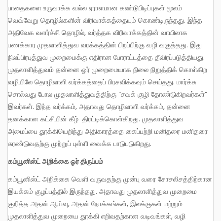
பாதைகளை உருவாக்க வல்ல ஏராளமான கண்டுபிடிப்புகள் மூலம்
வெவ்வேறு தொழில்களின் விரிவாக்கத்தையும் கொண்டிருந்தது. இந்த
அதிவேக வளர்ச்சி தொழில், வர்த்தக விரிவாக்கத்தின் வாயிலாக
பணக்கார முதலாளித்துவ வரக்கத்தின் பிறப்பிற்கு வழி வகுத்தது. இது
நிலப்பிரபுத்துவ முறைமைக்கு எதிரான போராட்டத்தை தீவிரப்படுத்தியது.
முதலாளித்துவம் தன்னை ஓர் முறைமையாக நிலை நிறுத்திக் கொள்கிற
வழியிலே தொழிலாளி வர்க்கத்தைப் பிரசவிக்கவும் செய்தது. மார்க்சு
சொல்வது போல முதலாளித்துவத்திற்கு “சவக் குழி தோண்டுகிறவர்கள்”
இவர்கள். இந்த வர்க்கம், அதாவது தொழிலாளி வர்க்கம், தன்னை
தனக்கான கட்சியின் கீழ் திரட்டிக்கொள்கிறது. முதலாளித்துவ
அமைப்பை தூக்கியெறிந்து அதிகாரத்தை கைப்பற்றி மனிதரை மனிதரை
சுரண்டுவதற்கு முற்றுப் புள்ளி வைக்க பாடுபடுகிறது.
கம்யூனிஸ்ட் அறிக்கை ஓர் திருப்பம்
கம்யூனிஸ்ட் அறிக்கை வெளி வருவதற்கு முன்பு வரை சோசலிசத்திற்கான
இயக்கம் குழப்பத்தில் இருந்தது. அதாவது முதலாளித்துவ முறைமை
குறித்த அதன் ஆய்வு, அதன் நோக்கங்கள், இலக்குகள் மற்றும்
முதலாளித்துவ முறையை தூக்கி எறிவதற்கான வடிவங்கள், வழி