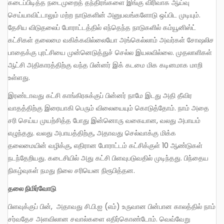
கடைப்பிடித்த நடைமுறைத் தந்திரங்களை இங்கு விரிவாக ஆய்வு
செய்யாவிட்டாலும் மற்ற நாடுகளின் அனுபவங்களோடு ஒப்பிட முடியும்.
தேசிய விடுதலைப் போராட்டத்தில் எந்தெந்த நாடுகளில் கம்யூனிஸ்ட்
கட்சிகள் தலைமை வகிக்கவில்லையோ அங்கெல்லாம் அவர்கள் சோஷலிச
பாதைக்கு புரட்சியை முன்னெடுத்துச் செல்ல இயலவில்லை. முதலாளிகள்
ஆட்சி அதிகாரத்திற்கு வந்த பின்னர் இக் கடமை மிக கடினமாக மாறி
உள்ளது.
இரண்டாவது கட்சி காங்கிரசுக்குப் பின்னர் நாமே இடது அதி தீவிர
வாதத்திற்கு இரையாகி பெரும் விலையையும் கொடுத்தோம். நாம் அதை
சரி செய்ய முயற்சித்த போது இன்னொரு வகையான, வலது அபாயம்
எழுந்தது. வலது அபாயத்திற்கு, அதாவது செல்வாக்கு மிக்க
தலைமையின் வழிக்கு, எதிரான போராட்டம் கட்சிக்குள் 10 ஆண்டுகள்
நடந்தேறியது. கடைசியில் அது கட்சி பிளவுபடுவதில் முடிந்தது. பிந்தைய
நிகழ்வுகள் நமது நிலை சரியென நிரூபித்தன.
தலை நிமிர்வோடு
பிளவுக்குப் பின், அதாவது சி.பி.ஐ (எம்) உருவான பின்பான காலத்தில் நாம்
சர்வதேச அளவிலான சவால்களை எதிர்கொண்டோம். வெவ்வேறு