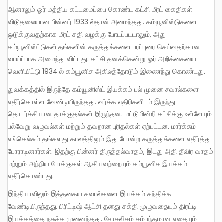
ஆனாலும் ஓர் மத்திய கட்டமைப்பை கொண்ட கட்சி மீரட் கைதிகள்
விடுதலையான பின்னர் 1933 ல்தான் அமைந்தது. கம்யூனிஸ்டுகளை
ஒடுக்குவதற்காக மீரட் சதி வழக்கு போடப்படடாலும், அது
கம்யூனிஸ்ட்டுகள் தங்களின் கருத்துக்களை பரப்புரை செய்வதற்கான
வாய்ப்பாக அமைந்து விட்டது. கட்சி தனக்கென்று ஓர் அறிக்கையை
வெளியிட்டு 1934 ல் கம்யூனிச அகிலத்தோடும் இணைந்து கொண்டது.
துவக்கத்தில் இருந்தே கம்யூனிஸ்ட் இயக்கம் பல் முனை சவால்களை
எதிர்கொள்ள வேண்டியிருந்தது. வர்க்க எதிரிகளிடம் இருந்து
தொடர்ச்சியான தாக்குதல்கள் இருந்தன. மட்டுமின்றி கட்சிக்கு உள்ளேயும்
பல்வேறு வழுவல்கள் மற்றும் தவறான புரிதல்கள் ஏற்பட்டன. மார்க்சும்
எங்கெல்சும் தங்களது காலத்திலும் இது போன்ற கருத்துக்களை எதிர்த்து
போராடினார்கள். இதற்கு பின்னர் திருத்தல்வாதம், இடது அதி தீவிர வாதம்
மற்றும் அந்நிய போக்குகள் ஆகியவற்றையும் கம்யூனிச இயக்கம்
எதிர்கொண்டது.
இந்தியாவிலும் இத்தகைய சவால்களை இயக்கம் சந்திக்க
வேண்டியிருந்தது. பிரிட்டிஷ் ஆட்சி தனது சக்தி முழுவதையும் திரட்டி
இயக்கத்தை நசுக்க முனைந்தது. சோசலிசம் சம்பந்தமான எதையும்