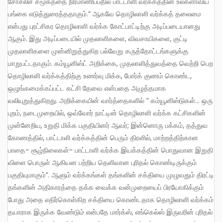
சோசலிச சமூகத்தை நிர்மாணிப்பதில் பாட்டாளி வர்க்கத்தின் உலகளாவிய
பங்கை எடுத்துரைத்ததாகும்.” ஆகவே தொழிலாளி வர்க்கத் தலைமை
என்பது புரட்சிகர தொழிலாளி வர்க்க கோட்பாட்டிற்கு அடிப்படையானது
ஆகும். இது அடிப்படையில் முதலாளிகளை, விவசாயிகளை, குட்டி
முதலாளிகளை முன்னிறுத்துகிற பல்வேறு கருத்தோட்டங்களுக்கு
மாறுபட்டதாகும். கம்யூனிஸ்ட் அறிக்கை, முதலாளித்துவத்தை வெற்றி பெற
தொழிலாளி வர்க்கத்திற்கு உணர்வு மிக்க, போர்க் குணம் கொண்ட,
ஒழுங்கமைக்கப்பட்ட கட்சி தேவை என்பதை அழுத்தமாக
வலியுறுத்துகிறது. அறிக்கையின் வார்த்தைகளில் ” கம்யூனிஸ்டுகள்… ஒரு
புறம், நடைமுறையில், ஒவ்வோர் நாட்டின் தொழிலாளி வர்க்க கட்சிகளின்
முன்னேறிய, உறுதி மிக்க பகுதியினர் ஆவர்; இன்னொரு பக்கம், தத்துவ
கோணத்தில், பாட்டாளி வர்க்கத்தின் பெரும் திரளில், மாற்றத்திற்கான
பாதை- சூழ்நிலைகள்- பாட்டாளி வர்க்க இயக்கத்தின் பொதுவான இறுதி
விளை பொருள் ஆகியன பற்றிய தெளிவான புரிதல் கொண்டிருக்கும்
பகுதியுமாகும்”. ஆளும் வர்க்கங்கள் தங்களின் சக்தியை முழுவதும் திரட்டி
தங்களின் அதிகாரத்தை தக்க வைக்க வன்முறையைப் பிரயோகிக்கும்
போது அதை எதிர்கொள்கிற சக்தியை கொண்டதாக தொழிலாளி வர்க்கம்
தயாராக இருக்க வேண்டும் என்பதே மார்க்ஸ், எங்கெல்ஸ் இருவரின் புரிதல்