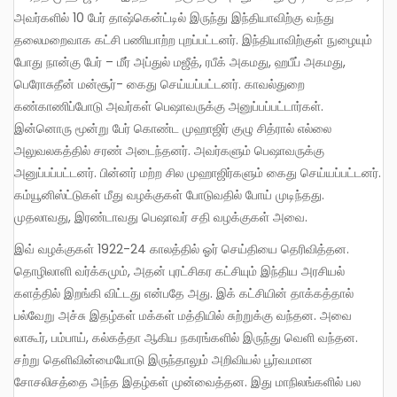
அவர்களில் 10 பேர் தாஷ்கென்ட்டில் இருந்து இந்தியாவிற்கு வந்து
தலைமறைவாக கட்சி பணியாற்ற புறப்பட்டனர். இந்தியாவிற்குள் நுழையும்
போது நான்கு பேர் – மீர் அப்துல் மஜீத், ரபீக் அகமது, ஹபீப் அகமது,
பெரோசுதீன் மன்சூர்- கைது செய்யப்பட்டனர். காவல்துறை
கண்காணிப்போடு அவர்கள் பெஷாவருக்கு அனுப்பப்பட்டார்கள்.
இன்னொரு மூன்று பேர் கொண்ட முஹாஜிர் குழு சித்ரால் எல்லை
அலுவலகத்தில் சரண் அடைந்தனர். அவர்களும் பெஷாவருக்கு
அனுப்பப்பட்டனர். பின்னர் மற்ற சில முஹாஜிர்களும் கைது செய்யப்பட்டனர்.
கம்யூனிஸ்ட்டுகள் மீது வழக்குகள் போடுவதில் போய் முடிந்தது.
முதலாவது, இரண்டாவது பெஷாவர் சதி வழக்குகள் அவை.
இவ் வழக்குகள் 1922-24 காலத்தில் ஓர் செய்தியை தெரிவித்தன.
தொழிலாளி வர்க்கமும், அதன் புரட்சிகர கட்சியும் இந்திய அரசியல்
களத்தில் இறங்கி விட்டது என்பதே அது. இக் கட்சியின் தாக்கத்தால்
பல்வேறு அச்சு இதழ்கள் மக்கள் மத்தியில் சுற்றுக்கு வந்தன. அவை
லாகூர், பம்பாய், கல்கத்தா ஆகிய நகரங்களில் இருந்து வெளி வந்தன.
சற்று தெளிவின்மையோடு இருந்தாலும் அறிவியல் பூர்வமான
சோசலிசத்தை அந்த இதழ்கள் முன்வைத்தன. இது மாநிலங்களில் பல