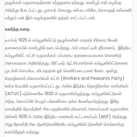
குழுக்கள் உருவாவதற்கான உந்துதலை தந்தது. கான்பூர் சதி வழக்கு
அடுத்து போடப்பட்டது. முசாபர் அகமது, எஸ்.ஏ.டாங்கே, சௌஹத் உஸ்மானி
மற்றும் பலர் இவ் வழக்குகளில் குற்றம் சாட்டப்பட்டனர்.
வளர்ந்த கதை
டிசம்பர் 1925 ல் கம்யூனிஸ்ட்டு குழுக்களின் மாநாடு சிங்கார வேலர்
தலைமையில் கான்பூரில் நடைபெற்றது. அம் மாநாட்டின் தீர்மானம், இந்திய
கம்யூனிஸ்ட் கட்சி உருவாக்கம் பம்பாயை தலைமையகமாக கொண்டு
அமைவதாக அறிவித்தது. பிரிட்டிஷ் ஆட்சியாளர்கள் கம்யூனிஸ்ட்டுகளை
முடக்கி செயல்பட விடாததால் ஓர் வெளிப்படையான மேடை ஒன்று
தொழிலாளர் விவசாயிகள் கட்சி (Workers and Peasants Party)
என்ற பெயரில் உருவாக்கப்பட்டது. அகில இந்திய தொழிற்சங்க காங்கிரஸ்
(AITUC) ஏற்கெனவே 1920 ல் உருவாகியிருந்தது. கம்யூனிஸ்ட்டுகள்
அந்த அமைப்பில் பெரும் பங்களிப்பை நல்க வேண்டியிருந்தது. இதே
காலத்தில் தேசத்தின் சில பகுதிகளில் விவசாயி அமைப்புகள் உருவாகின.
பின்னர் 1935 ல் அகில இந்திய மாணவர் கூட்டமைப்பும் (AISF) பிறந்தது.
அது தோன்றி சில ஆண்டுகளிலேயே கம்யூனிஸ்ட்டுகளின் செல்வாக்கு
வரம்பிற்குள் வந்தது.