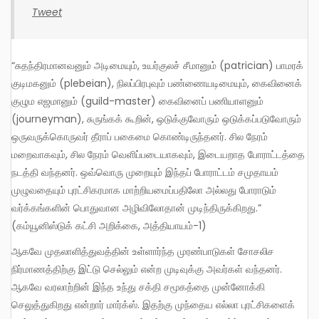
Tweet
“சுதந்திரமானவனும் அடிமையும், உயர்குலச் சீமானும் (patrician) பாமரக்
குடிமகனும் (plebeian), நிலப்பிரபுவும் பண்ணையடிமையும், கைவினைக்
குழும எஜமானும் (guild-master) கைவினைப் பணியாளனும்
(journeyman), சுருங்கக் கூறின், ஒடுக்குவோரும் ஒடுக்கப்படுவோரும்
ஒருவருக்கொருவர் தீராப் பகைமை கொண்டிருந்தனர். சில நேரம்
மறைவாகவும், சில நேரம் வெளிப்படையாகவும், இடையறாத போராட்டத்தை
நடத்தி வந்தனர். ஒவ்வொரு முறையும் இந்தப் போராட்டம் சமுதாயம்
முழுவதையும் புரட்சிகரமாக மாற்றியமைப்பதிலோ அல்லது போராடும்
வர்க்கங்களின் பொதுவான அழிவிலோதான் முடிந்திருக்கிறது.”
(கம்யூனிஸ்டுக் கட்சி அறிக்கை, அத்தியாயம்-1)
ஆகவே முதலாளித்துவத்தின் உள்ளார்ந்த முரண்பாடுகள் சோசலிச
நிர்மாணத்திற்கு இட்டு செல்லும் என்ற முடிவுக்கு அவர்கள் வந்தனர்.
ஆகவே வரலாற்றின் இந்த உந்து சக்தி சமூகத்தை முன்னோக்கி
செலுத்துகிறது என்றார் மார்க்ஸ். இதற்கு முந்தைய எல்லா புரட்சிகளைக்