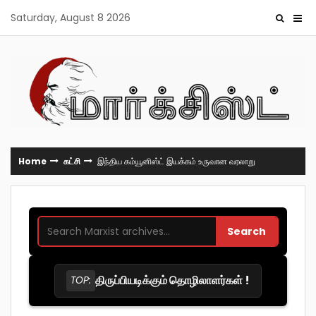
Skip
Saturday, August 8 2026
to
content
Home
கட்சி
இந்திய கம்யூனிஸ்ட் இயக்கம் உருவான வரலாறு
Search
திருப்பியடிக்கும் தொழிலாளர்கள் !
TOP: