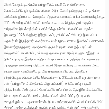
ஆண்டுகளுக்குள்ளேயே கம்யூனிஸ்ட் கட்சி தேச விடுதலைப்
போராட்டத்தில் ஓர் முக்கிய பங்கை ஆற்ற வேண்டியிருந்தது. அது போல
அறிவியல் பூர்வமான சோஷலிச சிந்தனைகளையும் பரப்ப வேண்டியிருந்தது.
பிரிட்டன் கம்யூனிஸ்ட் கட்சி பலவீனமானதாக இருந்தாலும் இந்திய
கம்யூனிஸ இயக்கத்தின் வளர்ச்சிக்கு நல்கிய பங்களிப்பை மறக்க
இயலாது. 1926 லிருந்தே இந்திய கம்யூனிஸ்ட் கட்சியோடு இடைவிடா
தொடர்பில் இருந்தனர். அவர்களில் பலர் நேரடியாகவே இயக்கப் பணிகளில்
இணைந்திருந்தனர். அவர்களில் ஒருவர் ரஜனி பாமி தத். பிரிட்டன்
கம்யூனிஸ்ட் கட்சியின் முக்கியத் தலைவரான அவர் எழுதிய “இந்தியா
டுடே” பிரிட்டிஷ் இந்தியா பற்றிய, அதன் சுரண்டல் குறித்த அப்பழுக்கற்ற
புரிதலுக்கு உதவியது. பிரிட்டன் கட்சி அங்கு பயின்ற மாணவர்கள் மீதும்
தாக்கத்தை ஏற்படுத்தியது. அம் மாணவர்களில் பலர் இந்தியா
திரும்பியதும் இயக்கத்தில் இணைந்தனர். பிரிட்டன் கட்சி உறுப்பினர்கள்
பலர் (கம்யூனிச அகிலத்தால் அனுப்பப்பட்டு) இங்கே வந்து உதவி
புரிந்தார்கள். சிலர் புனைப் பெயர்களில் வந்தார்கள். தொழிற்சங்கங்களில்,
இதர அமைப்புகளில் பணி ஆற்றினார்கள். சிலர் பிரிட்டிஷ் அரசால்
கைதுக்கும் கூட ஆளானார்கள். இப்படி வந்தவர்களில் பென் பிராட்லி, பிலிப்
ஸ்பிராட், ஜார்ஜ் அல்லிசன் ஆகியோரும் உண்டு. சிலர் மீரட் சதி வழக்கில்