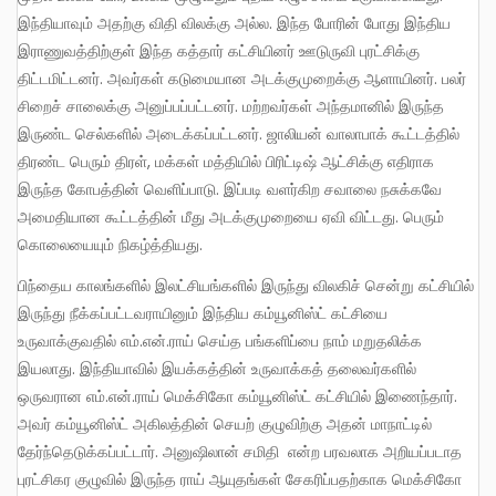
இந்தியாவும் அதற்கு விதி விலக்கு அல்ல. இந்த போரின் போது இந்திய
இராணுவத்திற்குள் இந்த கத்தார் கட்சியினர் ஊடுருவி புரட்சிக்கு
திட்டமிட்டனர். அவர்கள் கடுமையான அடக்குமுறைக்கு ஆளாயினர். பலர்
சிறைச் சாலைக்கு அனுப்பப்பட்டனர். மற்றவர்கள் அந்தமானில் இருந்த
இருண்ட செல்களில் அடைக்கப்பட்டனர். ஜாலியன் வாலாபாக் கூட்டத்தில்
திரண்ட பெரும் திரள், மக்கள் மத்தியில் பிரிட்டிஷ் ஆட்சிக்கு எதிராக
இருந்த கோபத்தின் வெளிப்பாடு. இப்படி வளர்கிற சவாலை நசுக்கவே
அமைதியான கூட்டத்தின் மீது அடக்குமுறையை ஏவி விட்டது. பெரும்
கொலையையும் நிகழ்த்தியது.
பிந்தைய காலங்களில் இலட்சியங்களில் இருந்து விலகிச் சென்று கட்சியில்
இருந்து நீக்கப்பட்டவராயினும் இந்திய கம்யூனிஸ்ட் கட்சியை
உருவாக்குவதில் எம்.என்.ராய் செய்த பங்களிப்பை நாம் மறுதலிக்க
இயலாது. இந்தியாவில் இயக்கத்தின் உருவாக்கத் தலைவர்களில்
ஒருவரான எம்.என்.ராய் மெக்சிகோ கம்யூனிஸ்ட் கட்சியில் இணைந்தார்.
அவர் கம்யூனிஸ்ட் அகிலத்தின் செயற் குழுவிற்கு அதன் மாநாட்டில்
தேர்ந்தெடுக்கப்பட்டார். அனுஷிலான் சமிதி என்ற பரவலாக அறியப்படாத
புரட்சிகர குழுவில் இருந்த ராய் ஆயுதங்கள் சேகரிப்பதற்காக மெக்சிகோ