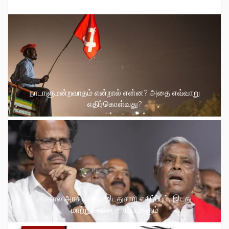
நாடாளுமன்றவாதம் என்றால் என்ன? அதை எவ்வாறு
எதிர்கொள்வது?
சமகால அரசியலில் இடதுசாரி எதிர்ப்பும், இடது
மாற்றுக்கான வாய்ப்புகளும்