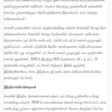
எதிராக மிக வலிமையோடு, சற்றும் இடைவெளியின்றி போராடுகிறவர்கள்.
ஒடுக்குமுறையின் எதிரிகள். அடிமை தேசத்து முதலாளிகள் தங்களின்
சொந்த முதலாளித்துவ தேசியத்திற்காக நிற்பவர்கள். நாம் அதற்கு
எதிரானவர்கள்”.
காலனி நாடுகளின் மக்கள் ஆதிக்கத்திற்கு எதிராக போராடும் போது தேச
விடுதலைக்காக போராடும் போது அவர்களின் நம்பகமான நண்பனை,
தோழமையை புரட்சியில் கண்டனர். அக்டோபர் புரட்சி உலகம் முழுவதும்
ஒடுக்கப்பட்ட மக்கள் மத்தியில் தேசிய உணர்வுகளை, எதிர்பார்ப்புகளை
விசிறி விட்டது. கம்யூனிஸ்ட் கட்சிகள் உலகம் முழுவதும் பல பகுதிகளில்
வளரத் துவங்கின. 1918 ல் இருந்து 1931 க்குள்ளாக கிட்டத் தட்ட 12
நாடுகளில் கம்யூனிஸ்ட் கட்சிகள் பிறந்தன. இதில் துருக்கி,
இந்தோனேசியா, சீனா, இந்தியா, ஜப்பான், பர்மா, பிலிப்பைன்ஸ் போன்ற
நாடுகளும் அடக்கம்.
இந்தியாவில் விதைகள்
லெனின் இந்திய நிலைமைகளை ரஷ்யப் புரட்சிக்கு முன்னரே கூர்ந்து
கவனித்து வந்தார். 1908 ல் பால கங்காதர திலகர் கைது செய்யப்பட்டதை
கண்டித்து மும்பை பஞ்சாலை தொழிலாளர்கள் வேலை நிறுத்தம் செய்த