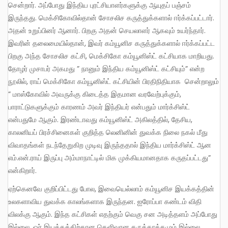
சென்றார். அப்போது இந்திய புரட்சியாளர்களுக்கு ஆயுதப் பஞ்சம்
இருந்தது. மெக்சிகோவில்தான் சோசலிச கருத்துக்களால் ஈர்க்கப்பட்டார்.
அதன் உறுப்பினர் ஆனார். பிறகு அதன் செயலாளர் ஆகவும் உயர்ந்தார்.
இவரின் தலைமையில்தான், இவர் கம்யூனிச கருத்துக்களால் ஈர்க்கப்பட்ட
பிறகு அந்த சோசலிச கட்சி, மெக்சிகோ கம்யூனிஸ்ட் கட்சியாக மாறியது.
தோழர் முசாபர் அகமது ” நானும் இந்திய கம்யூனிஸ்ட் கட்சியும்” என்ற
நூலில், ராய் மெக்சிகோ கம்யூனிஸ்ட் கட்சியின் பிரதிநிதியாக சென்றாலும்
” மாஸ்கோவில் அவருக்கு கிடைத்த இதமான வரவேற்புக்கும்,
பாராட்டுகளுக்கும் காரணம் அவர் இந்தியர் என்பதும் மார்க்சிஸ்ட்
என்பதுமே ஆகும். இரண்டாவது கம்யூனிஸ்ட் அகிலத்தில், தேசிய,
காலனியப் பிரச்சினைகள் குறித்த லெனினின் துவக்க நிலை நகல் மீது
விவாதங்கள் நடந்தேறுகிற முடிவு இருந்ததால் இந்திய மார்க்சிஸ்ட் ஆன
எம்.என்.ராய் இருப்பு அம்மாநாட்டில் மிக முக்கியமானதாக கருதப்பட்டது”
என்கிறார்.
ஏற்கெனவே குறிப்பிட்டது போல, இவையெல்லாம் கம்யூனிச இயக்கத்தின்
உலகளாவிய துவக்க காலங்களாக இருந்தன. ஐரோப்பா கண்டம் விதி
விலக்கு ஆகும். இந்த கட்சிகள் எதற்கும் வெகு சன அடித்தளம் அப்போது
இல்லை. ஓர் இயக்கத்திற்கான தெளிவான கருத்தாக்கமும் இல்லை.