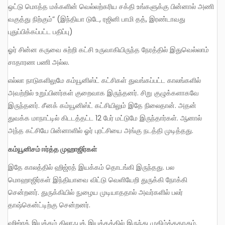
ஒட்டு மொத்த மக்களின் வெல்லற்கரிய சக்தி உங்களுக்கு பின்னால் அணி
வகுத்து நிற்கும்” (இந்தியா டுடே, ரஜினி பாமி தத், இரண்டாவது
புதுப்பிக்கப்பட்ட பதிப்பு)
ஓர் சின்ன கருவை சுற்றி கட்சி உருவாகியிருந்த நேரத்தில் இதுவெல்லாம்
சாதாரண பணி அல்ல.
எல்லா நாடுகளிலுமே கம்யூனிஸ்ட் கட்சிகள் துவங்கப்பட்ட காலங்களில்
அவற்றில் உறுப்பினர்கள் குறைவாக இருந்தனர். சிறு குழுக்களாகவே
இருந்தனர். சீனக் கம்யூனிஸ்ட் கட்சியிலும் இதே நிலைதான். அதன்
துவக்க மாநாட்டில் கிடடத்தட்ட 12 பேர் மட்டுமே இருந்தார்கள். ஆனால்
அந்த கட்சியே பின்னாளில் ஓர் புரட்சியை அங்கு நடத்தி முடித்தது.
கம்யூனிசம் ஈர்த்த முஹாஜிர்கள்
இதே காலத்தில் ஹிஜ்ரத் இயக்கம் தொடங்கி இருந்தது. பல
மொஹாஜிர்கள் இந்தியாவை விட்டு வெளியேறி துருக்கி நோக்கி
சென்றனர். துருக்கியில் நுழைய முடியாததால் அவர்களில் பலர்
தாஷ்கென்ட்டிற்கு சென்றனர்.
ஹிஜ்ரத் இயக்கம் கிலாஃபத் இயக்கத்தில் இருந்து முகிழ்த்ததாகும்.