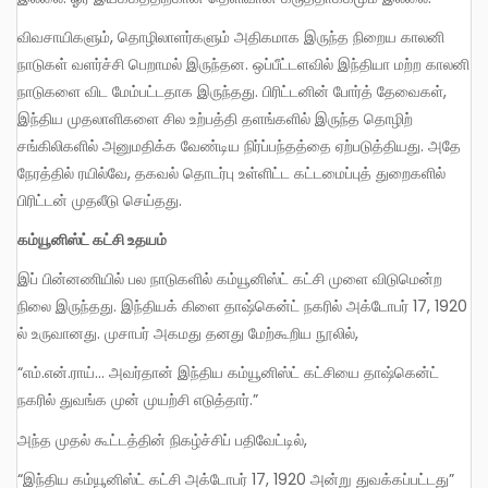
விவசாயிகளும், தொழிலாளர்களும் அதிகமாக இருந்த நிறைய காலனி
நாடுகள் வளர்ச்சி பெறாமல் இருந்தன. ஒப்பீட்டளவில் இந்தியா மற்ற காலனி
நாடுகளை விட மேம்பட்டதாக இருந்தது. பிரிட்டனின் போர்த் தேவைகள்,
இந்திய முதலாளிகளை சில உற்பத்தி தளங்களில் இருந்த தொழிற்
சங்கிலிகளில் அனுமதிக்க வேண்டிய நிர்ப்பந்தத்தை ஏற்படுத்தியது. அதே
நேரத்தில் ரயில்வே, தகவல் தொடர்பு உள்ளிட்ட கட்டமைப்புத் துறைகளில்
பிரிட்டன் முதலீடு செய்தது.
கம்யூனிஸ்ட் கட்சி உதயம்
இப் பின்னணியில் பல நாடுகளில் கம்யூனிஸ்ட் கட்சி முளை விடுமென்ற
நிலை இருந்தது. இந்தியக் கிளை தாஷ்கென்ட் நகரில் அக்டோபர் 17, 1920
ல் உருவானது. முசாபர் அகமது தனது மேற்கூறிய நூலில்,
“எம்.என்.ராய்… அவர்தான் இந்திய கம்யூனிஸ்ட் கட்சியை தாஷ்கென்ட்
நகரில் துவங்க முன் முயற்சி எடுத்தார்.”
அந்த முதல் கூட்டத்தின் நிகழ்ச்சிப் பதிவேட்டில்,
“இந்திய கம்யூனிஸ்ட் கட்சி அக்டோபர் 17, 1920 அன்று துவக்கப்பட்டது”