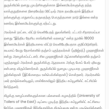
துருக்கியில் தனது முயற்சிகளுக்காக இஸ்லாமியர்களுக்கு தந்த
வாக்குறுதிகளை நிறைவேற்ற பிரிட்டிஷ் அரசு தவறியதால் இந்தியா
தங்களுக்கு பாதுகாப்பு தருவதற்கு பொருத்தமான நாடு இல்லை என்ற
உணர்வு இஸ்லாமியர்களுக்கு ஏற்பட்டது.
அவர்கள் நாட்டை விட்டு வெளியேறத் துவங்கினர். பட்டாபி சீதாராமய்யா
தனது “இந்திய தேசிய காங்கிரசின் வரலாறு” என்ற நூலில் 18000
இஸ்லாமியர்கள் இந்தியாவை விட்டு வெளியேறியதாக குறிப்பிடுகிறார்.
சுயமாய் வேறு தேசங்களில் தஞ்சம் புகுந்தவர்கள் (ஹிஜ்ரத்) முஹாஜிர்கள்
என்று அழைக்கப்பட்டனர். சில முஹாஜிர்கள் ஆப்கானிஸ்தானில் தஞ்சம்
புகுந்தாலும் அவர்கள் துருக்கிக்கு ஆதரவாக அங்கு போய் போர் புரிவது
என்பதை விரும்பினார்கள். துருக்கியில் நுழைய முடியாத முஹாஜிர்கள்
துர்கிஸ்தான் (இப்போதைய உஸ்பெக்கிஸ்தான்) சென்றனர். அவர்களில்
பலர் தாஷ்கெண்டிலும், மாஸ்கோவிலும் இந்திய கம்யூனிஸ்ட் கட்சியில்
சேர்ந்தனர்.
கிழக்கு உழைப்பாளிகளுக்கான பல்கலைக் கழகத்தில் (University of
Toilers of the East) படிப்பை முடித்த இந்திய கம்யூனிஸ்ட் கட்சியை
சேர்ந்த முஹாஜிர்கள் இந்தியாவிற்கு திரும்புவது என்று முடிவெடுத்தனர்.