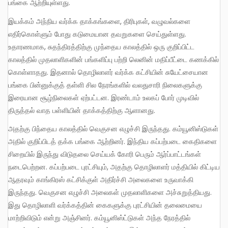
பங்கை ஆற்றியுள்ளது.
இயக்கம் அந்நிய வர்க்க தாக்கங்களை, திரிபுகள், வழுவல்களை
எதிர்கொள்ளும் போது கடுமையான தவறுகளை செய்துள்ளது.
உதாரணமாக, சுதந்திரத்திற்கு முந்தைய காலத்தில் ஒரு குறிப்பிட்ட
காலத்தில் முதலாளிகளின் பங்களிப்பு பற்றி லெனின் மதிப்பீட்டை கணக்கில்
கொள்ளாதது. இதனால் தொழிலாளர் வர்க்க கட்சியின் சுயேட்சையான
பங்கை பின்னுக்குத் தள்ளி சில நேரங்களில் வலதுசாரி நிலைகளுக்கு
இரையான சூழ்நிலைகள் ஏற்பட்டன. இரண்டாம் உலகப் போர் முடிவில்
திருத்தல் வாத பள்ளியின் தாக்கத்திற்கு ஆளானது.
அதற்கு பிந்தைய காலத்தில் வெகுசன எழுச்சி இருந்தது. கம்யூனிஸ்டுகள்
அதில் குறிப்பிடத் தக்க பங்கை ஆற்றினர். இந்திய கப்பற்படை கைதிகளை
சிறையில் இருந்து விடுதலை செய்யக் கோரி பெரும் ஆர்ப்பாட்டங்கள்
நடைபெற்றன. கப்பற்படை புரட்சியும், அதற்கு தொழிலாளர் மத்தியில் கிட்டிய
ஆதரவும் காங்கிரஸ் கட்சிக்குள் அதிர்ச்சி அலைகளை உருவாக்கி
இருந்தது. வெகுசன எழுச்சி அலைகள் முதலாளிகளை அச்சுறுத்தியது.
இது தொழிலாளி வர்க்கத்தின் கைகளுக்கு புரட்சியின் தலைமையை
மாற்றிவிடும் என்று அஞ்சினர். கம்யூனிஸ்ட்டுகள் அந்த நேரத்தில்