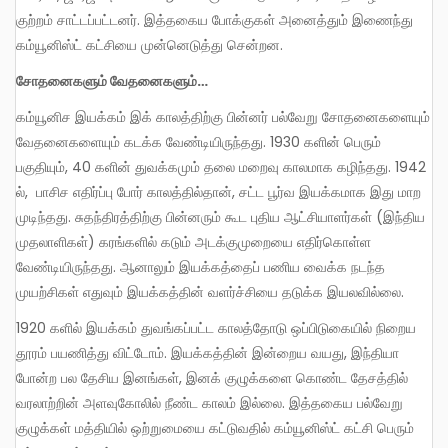
குற்றம் சாட்டப்பட்டனர். இத்தகைய போக்குகள் அனைத்தும் இணைந்து
கம்யூனிஸ்ட் கட்சியை முன்னெடுத்து சென்றன.
சோதனைகளும் வேதனைகளும்…
கம்யூனிச இயக்கம் இக் காலத்திற்கு பின்னர் பல்வேறு சோதனைகளையும்
வேதனைகளையும் கடக்க வேண்டியிருந்தது. 1930 களின் பெரும்
பகுதியும், 40 களின் துவக்கமும் தலை மறைவு காலமாக கழிந்தது. 1942
ல், பாசிச எதிர்ப்பு போர் காலத்தில்தான், சட்ட பூர்வ இயக்கமாக இது மாற
முடிந்தது. சுதந்திரத்திற்கு பின்னரும் கூட புதிய ஆட்சியாளர்கள் (இந்திய
முதலாளிகள்) கரங்களில் கடும் அடக்குமுறையை எதிர்கொள்ள
வேண்டியிருந்தது. ஆனாலும் இயக்கத்தைப் பணிய வைக்க நடந்த
முயற்சிகள் எதுவும் இயக்கத்தின் வளர்ச்சியை தடுக்க இயலவில்லை.
1920 களில் இயக்கம் துவங்கப்பட்ட காலத்தோடு ஒப்பிடுகையில் நிறைய
தூரம் பயணித்து விட்டோம். இயக்கத்தின் இன்றைய வயது, இந்தியா
போன்ற பல தேசிய இனங்கள், இனக் குழுக்களை கொண்ட தேசத்தில்
வரலாற்றின் அளவுகோலில் நீண்ட காலம் இல்லை. இத்தகைய பல்வேறு
குழுக்கள் மத்தியில் ஒற்றுமையை கட்டுவதில் கம்யூனிஸ்ட் கட்சி பெரும்