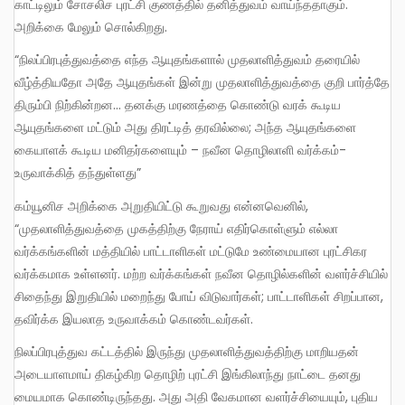
காட்டிலும் சோசலிச புரட்சி குணத்தில் தனித்துவம் வாய்ந்ததாகும்.
அறிக்கை மேலும் சொல்கிறது.
“நிலப்பிரபுத்துவத்தை எந்த ஆயுதங்களால் முதலாளித்துவம் தரையில்
வீழ்த்தியதோ அதே ஆயுதங்கள் இன்று முதலாளித்துவத்தை குறி பார்த்தே
திரும்பி நிற்கின்றன… தனக்கு மரணத்தை கொண்டு வரக் கூடிய
ஆயுதங்களை மட்டும் அது திரட்டித் தரவில்லை; அந்த ஆயுதங்களை
கையாளக் கூடிய மனிதர்களையும் – நவீன தொழிலாளி வர்க்கம்-
உருவாக்கித் தந்துள்ளது”
கம்யூனிச அறிக்கை அறுதியிட்டு கூறுவது என்னவெனில்,
“முதலாளித்துவத்தை முகத்திற்கு நேராய் எதிர்கொள்ளும் எல்லா
வர்க்கங்களின் மத்தியில் பாட்டாளிகள் மட்டுமே உண்மையான புரட்சிகர
வர்க்கமாக உள்ளனர். மற்ற வர்க்கங்கள் நவீன தொழில்களின் வளர்ச்சியில்
சிதைந்து இறுதியில் மறைந்து போய் விடுவார்கள்; பாட்டாளிகள் சிறப்பான,
தவிர்க்க இயலாத உருவாக்கம் கொண்டவர்கள்.
நிலப்பிரபுத்துவ கட்டத்தில் இருந்து முதலாளித்துவத்திற்கு மாறியதன்
அடையாளமாய் திகழ்கிற தொழிற் புரட்சி இங்கிலாந்து நாட்டை தனது
மையமாக கொண்டிருந்தது. அது அதி வேகமான வளர்ச்சியையும், புதிய