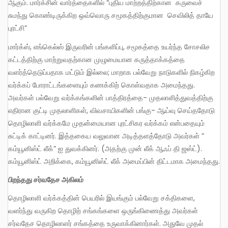
ஆகும். மார்க்சின் வார்த்தைகளில் “புதிய மாற்றத்திற்கான கருவைச்
சுமந்து கொண்டிருக்கிற ஒவ்வொரு சமூகத்திற்குமான செவிலித் தாயே
புரட்சி”
மார்க்ஸ், எங்கெல்ஸ் இருவரின் பங்களிப்பு, சமூகத்தை உயர்ந்த சோசலிச
கட்டத்திற்கு மாற்றுவதற்கான முழுமையான கருத்தாக்கத்தை
வளர்த்தெடுப்பதாக மட்டும் இல்லை; மாறாக பல்வேறு நாடுகளில் நிகழ்கிற
வர்க்கப் போராட்டங்களையும் கணக்கிற் கொள்வதாக அமைந்தது.
அவர்கள் பல்வேறு வர்க்கங்களின் பாத்திரத்தை- முதலாளித்துவத்திற்கு
எதிரான குட்டி முதலாளிகள், விவசாயிகளின் பங்கு- ஆய்வு செய்ததோடு
தொழிலாளி வர்க்கமே முதன்மையான புரட்சிகர வர்க்கம் என்பதையும்
சுட்டிக் காட்டினர். இத்தகைய வலுவான அடித்தளத்தோடு அவர்கள் ”
கம்யூனிஸ்ட் லீக்” ஐ துவக்கினர். (அதற்கு முன் லீக் ஆஃப் தி ஜஸ்ட்).
கம்யூனிஸ்ட் அறிக்கை, கம்யூனிஸ்ட் லீக் அமைப்பின் திட்டமாக அமைந்தது.
பிறந்தது சர்வதேச அகிலம்
தொழிலாளி வர்க்கத்தின் பெயரில் இயங்கும் பல்வேறு சக்திகளை,
வளர்ந்து வருகிற தொழிற் சங்கங்களை ஒருங்கிணைத்து அவர்கள்
சர்வதேச தொழிலாளர் சங்கத்தை உருவாக்கினார்கள். அதுவே முதல்