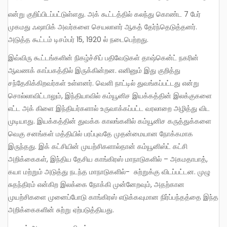
என்று குறிப்பிடப்பட்டுள்ளது. அக் கூட்டத்தில் கலந்து கொண்ட 7 பேர்
முகமது ஃஷாபிக் அவர்களை செயலாளர் ஆகத் தேர்ந்தெடுத்தனர்.
அடுத்த கூட்டம் டிசம்பர் 15, 1920 ல் நடைபெற்றது.
இவ்விரு கூட்டங்களின் நிகழ்ச்சிப் பதிவேடுகள் தாஷ்கென்ட் நகரின்
ஆவணக் காப்பகத்தில் இருக்கின்றன. எனினும் இது குறித்து
சந்தேகிக்கிறவர்கள் உள்ளனர். வெளி நாட்டில் துவங்கப்பட்டது என்று
சொல்லாவிட்டாலும், இந்தியாவில் கம்யூனிச இயக்கத்தின் இலக்குகளை
எட்ட அக் கிளை இந்தியர்களால் உருவாக்கப்பட்ட வரலாறை அழித்து விட
முடியாது. இயக்கத்தின் துவக்க காலங்களில் கம்யூனிச கருத்துக்களை
வெகு சனங்கள் மத்தியில் பரப்புவதே முதன்மையான நோக்கமாக
இருந்தது. இக் கட்சியின் முயற்சிகளால்தான் கம்யூனிஸ்ட் கட்சி
அறிக்கைகள், இந்திய தேசிய காங்கிரஸ் மாநாடுகளில் – அகமதாபாத்,
கயா மற்றும் அடுத்து நடந்த மாநாடுகளில்- சுற்றுக்கு விடப்பட்டன. முழு
சுதந்திரம் என்கிற இலக்கை நோக்கி முன்னேறவும், அதற்கான
முயற்சிகளை முனைப்போடு காங்கிரஸ் எடுக்கவுமான நிர்ப்பந்தத்தை இந்த
அறிக்கைகளின் சுற்று ஏற்படுத்தியது.