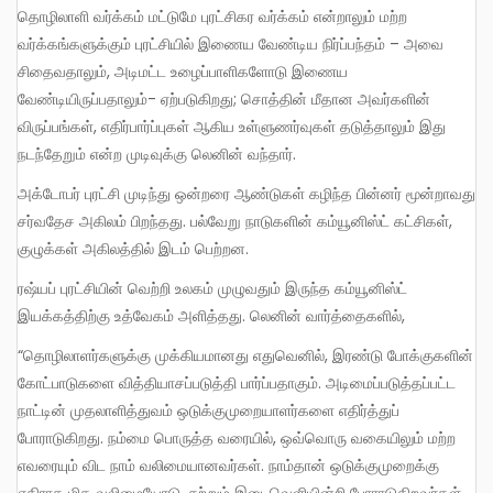
தொழிலாளி வர்க்கம் மட்டுமே புரட்சிகர வர்க்கம் என்றாலும் மற்ற
வர்க்கங்களுக்கும் புரட்சியில் இணைய வேண்டிய நிர்ப்பந்தம் – அவை
சிதைவதாலும், அடிமட்ட உழைப்பாளிகளோடு இணைய
வேண்டியிருப்பதாலும்- ஏற்படுகிறது; சொத்தின் மீதான அவர்களின்
விருப்பங்கள், எதிர்பார்ப்புகள் ஆகிய உள்ளுணர்வுகள் தடுத்தாலும் இது
நடந்தேறும் என்ற முடிவுக்கு லெனின் வந்தார்.
அக்டோபர் புரட்சி முடிந்து ஒன்றரை ஆண்டுகள் கழிந்த பின்னர் மூன்றாவது
சர்வதேச அகிலம் பிறந்தது. பல்வேறு நாடுகளின் கம்யூனிஸ்ட் கட்சிகள்,
குழுக்கள் அகிலத்தில் இடம் பெற்றன.
ரஷ்யப் புரட்சியின் வெற்றி உலகம் முழுவதும் இருந்த கம்யூனிஸ்ட்
இயக்கத்திற்கு உத்வேகம் அளித்தது. லெனின் வார்த்தைகளில்,
“தொழிலாளர்களுக்கு முக்கியமானது எதுவெனில், இரண்டு போக்குகளின்
கோட்பாடுகளை வித்தியாசப்படுத்தி பார்ப்பதாகும். அடிமைப்படுத்தப்பட்ட
நாட்டின் முதலாளித்துவம் ஒடுக்குமுறையாளர்களை எதிர்த்துப்
போராடுகிறது. நம்மை பொருத்த வரையில், ஒவ்வொரு வகையிலும் மற்ற
எவரையும் விட நாம் வலிமையானவர்கள். நாம்தான் ஒடுக்குமுறைக்கு