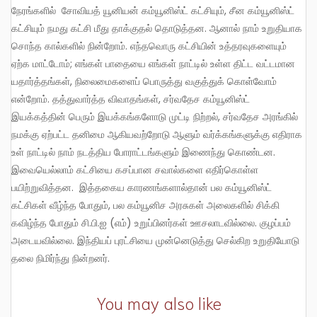
நேரங்களில் சோவியத் யூனியன் கம்யூனிஸ்ட் கட்சியும், சீன கம்யூனிஸ்ட்
கட்சியும் நமது கட்சி மீது தாக்குதல் தொடுத்தன. ஆனால் நாம் உறுதியாக
சொந்த கால்களில் நின்றோம். எந்தவொரு கட்சியின் உத்தரவுகளையும்
ஏற்க மாட்டோம்; எங்கள் பாதையை எங்கள் நாட்டில் உள்ள திட்ட வட்டமான
யதார்த்தங்கள், நிலைமைகளைப் பொருத்து வகுத்துக் கொள்வோம்
என்றோம். தத்துவார்த்த விவாதங்கள், சர்வதேச கம்யூனிஸ்ட்
இயக்கத்தின் பெரும் இயக்கங்களோடு முட்டி நிற்றல், சர்வதேச அரங்கில்
நமக்கு ஏற்பட்ட தனிமை ஆகியவற்றோடு ஆளும் வர்க்கங்களுக்கு எதிராக
உள் நாட்டில் நாம் நடத்திய போராட்டங்களும் இணைந்து கொண்டன.
இவையெல்லாம் கட்சியை கசப்பான சவால்களை எதிர்கொள்ள
பயிற்றுவித்தன. இத்தகைய காரணங்களால்தான் பல கம்யூனிஸ்ட்
கட்சிகள் வீழ்ந்த போதும், பல கம்யூனிச அரசுகள் அலைகளில் சிக்கி
கவிழ்ந்த போதும் சி.பி.ஐ (எம்) உறுப்பினர்கள் ஊசலாடவில்லை. குழப்பம்
அடையவில்லை. இந்தியப் புரட்சியை முன்னெடுத்து செல்கிற உறுதியோடு
தலை நிமிர்ந்து நின்றனர்.
You may also like