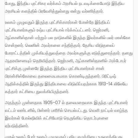
போது, இந்திய புரட்சிகர வர்க்கம் அரசியல் நடவடிக்கையோடு இந்திய
அரசியல் களத்தில் பிரவேசித்துள்ளது என்று வர்ணித்தார்.
உலகம் முழுவதும் இருந்த புரட்சிக்காரர்கள் போன்றே இந்தியப்
புரட்சியாளர்களும் ரஷ்ய புரட்சியால் ஈர்க்கப்பட்டனர். ஜெர்மனி,
ஆப்கானிஸ்தான் மற்றும் பல நாடுகளில் இருந்த இவர்களில் பலர் மாஸ்கோ
சென்றனர். லெனின் அவர்களை சந்தித்தார். தேசிய விடுதலைப்
போராட்டத்தின் முக்கியத்துவத்தை அவர்களுக்கு எடுத்துரைத்தார். தனது
ஆதரவினையும் தெரிவித்தார். ஜெர்மனி, ஆப்கானிஸ்தானில் அக்டோபர்
புரட்சிக்கு முன்னரே இருந்த இந்திய புரட்சியாளர்கள் சான்
பிரான்சிஸ்கோவை தலைமையகமாக கொண்டிருந்தனர். பிரிட்டிஷ்
ஆதிக்கத்தில் இருந்து இந்தியாவை விடுவிப்பதற்காக 1913-14 லிலேயே
கத்தார் கட்சியை துவக்கியிருந்தனர்.
அதற்கும் முன்னதாக 1905-07 ல் தலைமறைவாக இருந்த புரட்சியாளர்
வட்டம் லண்டனில், பின்னர் பாரீசில் செயல்பட்டது. வெளி நாட்டில் வாழ்ந்த
இவர்கள் போல்ஷிவிக் கட்சியோடு நெருங்கிய தொடர்புகளை
ஏற்படுத்தினர்.
முதல் உலகப் போர் உலகம் முழுவதும் புதிய எழுச்சியை உருவாக்கியது.