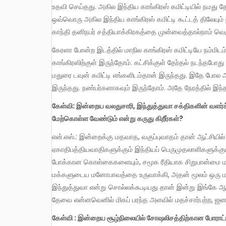
உதவி செய்தது. அகில இந்திய காங்கிரஸ் கமிட்டியில் நமது த
ஒவ்வொரு அகில இந்திய காங்கிரஸ் கமிட்டி கூட்டத் திலேயு
காந்தி தனிநபர் சத்தியாக்கிரகத்தை முன்வைத்தால்நாம் 
கேரளா போன்ற இடத்தில் மாநில காங்கிரஸ் கமிட்டியே நம்மிடம் இருந்தது. மதுரையிலும் காங்கிரஸ் கமிட்டி நம்மிடம் இருந்தது. நாமும்
காங்கிரஸிற்குள் இருந்தோம். கட்சிக்குள் தேர்தல் நடந்தபோ
மதுரை டவுன் கமிட்டி எங்களிடம்தான் இருந்தது. இதே போல ஆ
இருந்தது. நண்பர்களாகவும் இருந்தோம். அதே நேரத்தில் இந்த
கேள்வி: இன்றைய வலதுசாரி, இந்துத்துவா சக்திகளின் வளர்ச்சியைத் தடுத்து நிறுத்த மக்களிடையே எத்தகைய அணுகுமுறையை
மேற்கொள்ள வேண்டும் என்று கருது கிறீர்கள்?
என்.எஸ்.: இன்றைக்கு மதவாத, வகுப்புவாதம் தான் ஆட்சியில் உள்ளது. பொருளாதாரரீதியாக அந்நிய நாட்டு
ஏகாதிபத்தியவாதிகளுக்கும் இந்தியப் பெருமுதலாளிகளுக்கு
போக்கான கொள்கைகளையும், சமூக ரீதியாக சிறுபான்மை மத
மக்களுடைய மனோபாவத்தை உருவாக்கி, அதன் மூலம் ஒரு மத
இந்துத்துவா என்று சொல்லக்கூடியது தான் இன்று இங்கே ஆ
தேவை என்னவெனில் மிகப் பரந்த அளவில் மதச்சார்பற்ற, ஜ
கேள்வி : இன்றைய சூழ்நிலையில் சோஷலிசத்திற்கான போராட்டத்தை வரும் தலைமுறையினர் எவ்வாறு நடத்திச் செல்ல வேண்டும்