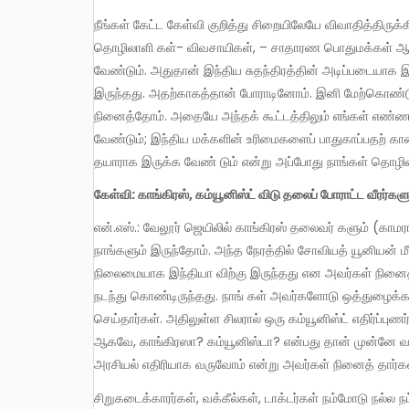
நீங்கள் கேட்ட கேள்வி குறித்து சிறையிலேயே விவாதித்திருக்கிறோம். இந்தியாவின் சுதந்திரம் முழுமையடைய வேண்டுமென்றால்
தொழிலாளி கள்- விவசாயிகள், – சாதாரண பொதுமக்கள் ஆகிய
வேண்டும். அதுதான் இந்திய சுதந்திரத்தின் அடிப்படையாக
இருந்தது. அதற்காகத்தான் போராடினோம். இனி மேற்கொண்
நினைத்தோம். அதையே அந்தக் கூட்டத்திலும் எங்கள் எண்ணம
வேண்டும்; இந்திய மக்களின் உரிமைகளைப் பாதுகாப்பதற் க
தயாராக இருக்க வேண் டும் என்று அப்போது நாங்கள் தொழில
கேள்வி: காங்கிரஸ், கம்யூனிஸ்ட் விடு தலைப் போராட்ட வ
என்.எஸ்.: வேலூர் ஜெயிலில் காங்கிரஸ் தலைவர் களும் (காமராஜர், பட்டாபி சீத்தாரமய்யா, அப்துல் ரகுமான், அன்னபூர்ணையா)
நாங்களும் இருந்தோம். அந்த நேரத்தில் சோவியத் யூனியன் 
நிலைமையாக இந்தியா விற்கு இருந்தது என அவர்கள் நினைத்
நடந்து கொண்டிருந்தது. நாங் கள் அவர்களோடு ஒத்துழைக்க
செய்தார்கள். அதிலுள்ள சிலரால் ஒரு கம்யூனிஸ்ட் எதிர்ப்புண
ஆகவே, காங்கிரஸா? கம்யூனிஸ்டா? என்பது தான் முன்னே வ
அரசியல் எதிரியாக வருவோம் என்று அவர்கள் நினைத் தார்கள
சிறுகடைக்காரர்கள், வக்கீல்கள், டாக்டர்கள் நம்மோடு நல்ல நட்புறவோடுதான் பழகினார்கள். அது பிற்காலத்தில் பெரிய அளவிற்கு