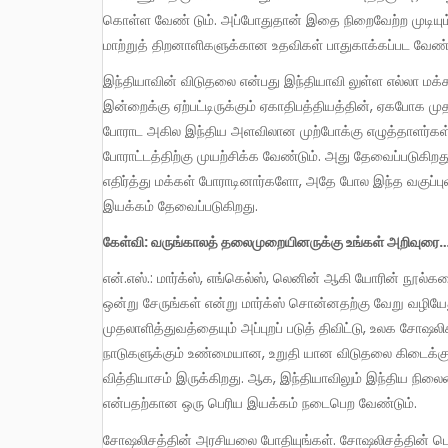
கொள்ள வேண் டும். அப்போதுதான் இதை நிறைவேற்ற முடியும்.
மாற்றுத் திறனாளிகளுக்கான உதவிகள் பாதுகாக்கப்பட வேண்ட
இந்தியாவின் விடுதலை என்பது இந்தியாவி லுள்ள எல்லா மக்களின் நலன்கள் பாதுகாக்கப் படுவதில்தான் அடங்கியுள்ளது.
இன்றைக்கு ஏற்பட்டிருக்கும் ஏகாதிபத்தியத்தின், ஏகபோக மு
போராட அகில இந்திய அளவிலான முற்போக்கு எழுத்தாளர்கள்
போராட்டத்திற்கு முயற்சிக்க வேண்டும். அது தேவைப்படுகிறது
எதிர்த்து மக்கள் போராடினார்களோ, அதே போல இந்த வகுப்புவ
இயக்கம் தேவைப்படுகிறது.
கேள்வி: வருங்காலத் தலைமுறையினருக்கு உங்கள் அறிவுரை
என்.எஸ்.: மார்க்ஸ், எங்கெல்ஸ், லெனின் ஆகி யோரின் நூல்களை அறிமுகம் செய்து கொள்ள வேண்டும். உலகத் தொழிலாளர்களே,
ஒன்று சேருங்கள் என்று மார்க்ஸ் சொன்னதற்கு வேறு வழியே
முதலாளித்துவத்தையும் அப்புறப் படுத் திவிட்டு, உலக சோஷ
நாடுகளுக்கும் உண்மையான, உறுதி யான விடுதலை கிடைக்கும். 
வித்தியாசம் இருக்கிறது. ஆக, இந்தியாவிலும் இந்திய ந
என்பதற்கான ஒரு பெரிய இயக்கம் நடைபெற வேண்டும்.
சோஷலிசத்தின் அரசியலை போதியுங்கள். சோஷலிசத்தின் பொருளாதார அம்சங்களை போதியுங்கள். சோஷலிசத்தின் கலாச்சார அம்