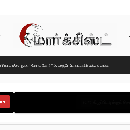
ிற்காக இளைஞர்கள் போராட வேண்டும்: சுதந்திர போராட்ட வீரர் என்.சங்கரய்யா
ch
திருப்பியடிக்கும் 
TOP: