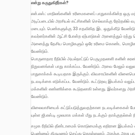
என்று கருதுகிறீர்கள்?
என்.எஸ்.: மாநிலங்களின் உரிமைகளைப் பாதுகாக்கின்ற ஒரு மத்திய ஆட்சி அவசியம். இரண்டாவது விகிதாச்சார பிரதிநிதித்துவத்தின்
அடிப்படையில் அரசியல் கட்சிகளின் செல்வாக்கு தேர்தலில் 
மடையும். பெண்களுக்கு 33 சதவிகித இட ஒதுக்கீடு வேண்டும
கவர்னர்களின் ஆட்சி போன்ற ஏற்பாடுகள் அனைத்தும் ரத்து 
அனைத்து தேசிய மொழிகளும் ஒரே உரிமை கொண்ட மொழிகள் என்
வேண்டும்.
பொருளாதார ரீதியில் அயல்நாட்டுப் பெருமுதலாளி களின் சுரண
நிறுவனங்கள் பாது காக்கப்பட வேண்டும். அவை மேலும் வ
பாதுகாக்கக் கூடியதாக இருக்கும். விவசாயிகளின் விளைப
நடவடிக்கை எடுக்கப்பட வேண்டும். கூட்டுறவு இயக்கம் வலுப
மக்களின் எண்ணிக்கை கூடுதலாகி உள்ளது. இவர்களது அரசி
வேண்டும்.
விலைவாசியைக் கட்டுப்படுத்துவதற்கான நடவடிக்கைகள் போன்றவை வேண்டும். குறிப்பாக இப்போது பெரும் குழப்பத்தை ஏற்படுத்தி
யுள்ள ஜி.எஸ்.டி மூலமாக மக்கள் மீது நடக்கும் தாக்குதல்கள் 
சமூக ரீதியில் தீண்டாமைக் கொடுமைக்கு எதிரான இயக்கம் வலுப்படுத்தப்பட வேண்டும். இந்தியாவில் வயதுவந்த எந்த ஆணும்
பெண்ணும் திருமணம் செய்து கொள்ளலாம். அதற்கு அரசு பாது