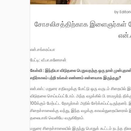
by
Editori
சோசலிசத்திற்காக இளைஞர்கள் போர
என்
என்.சங்கரய்யா
பேட்டி: வீ.பா.கணேசன்
கேள்வி : இந்தியா விடுதலை பெறுவதற்கு ஒரு நாள் முன்புதான் சிறை யில் இருந்து விடுதலை பெற்றீர்கள். அன்று இந்தியாவின்
எதிர்காலம் பற்றி உங்கள் எண்ணம் என்னவாக இருந்தது?
என்.எஸ்.: மதுரை சதிவழக்கு போட்டு ஒரு வருடம் சிறையில் இருந்தோம். 1947 ஆகஸ்ட் 14ஆம் தேதி மாலை 6 மணிக்கு நாங்கள்
விடுதலை செய்யப்பட்டோம். அந்த வழக்கில் பி. ராமமூர்த் திக
100க்கும் மேற்பட்ட தோழர்கள் அதில் சேர்க்கப்பட்டிருந்தனர்
சிறைச்சாலைக்கு வந்து, இந்த வழக்கு காவல்துறையினரால் இட்டு
தலையாகி வெளியே வருகிறோம்.
மதுரை சிறைச்சாலையில் இருந்து பொதுக் கூட்டம் நடந்த தி