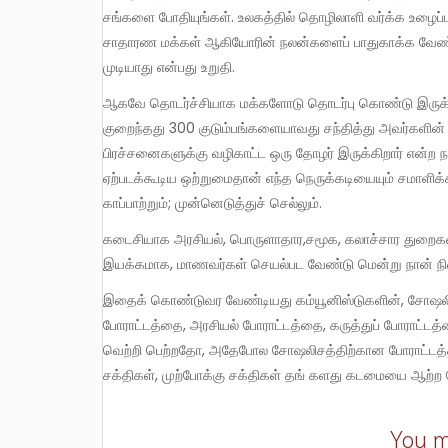
சங்களை போதியுங்கள். உலகத்தில் தொழிலாளி வர்க்க உழைப்ப
சாதாரண மக்கள் ஆகியோரின் நலன்களைப் பாதுகாக்க வேண்ட
முடியாது என்பது உறுதி.
ஆகவே தொடர்ச்சியாக மக்களோடு தொடர்பு கொண்டு இருக்க வேண்டும். நான் சொல்ல விரும்புவது ஒவ்வொரு கம்யூனிஸ்டும்
குறைந்தது 300 குடும்பங்களையாவது சந்தித்து அவர்களின
பிரச்சனைகளுக்கு வழிகாட்ட ஒரு தோழர் இருக்கிறார் என்ற ந
ஏற்படக்கூடிய ஒற்றுமைதான் எந்த நெருக்கடியையும் சமாளிக்
காப்பாற்றும்; முன்னெடுத்துச் செல்லும்.
கடைசியாக அரசியல், பொருளாதார,சமூக, கலாச்சார துறைகள் அனைத்திலும் இந்திய மக்களை, தமிழ் மக்களை முன்னேற்றக் கூடிய
இயக்கமாக, மாணவர்கள் செயல்பட வேண்டு மென்று நான் நி
இதைக் கொண்டுவர வேண்டியது கம்யூனிஸ்டுகளின், சோஷலிஸ்டுகளின் கடமை. வகுப்பு வாதத்திற்கு எதிராக ஒரு தத்துவப்
போராட்டத்தை, அரசியல் போராட்டத்தை, கருத்துப் போராட்டத்த
வெற்றி பெற்றதோ, அதேபோல சோஷலிசத்திற்கான போராட்டத்தில
சக்திகள், முற்போக்கு சக்திகள் தங் களது கடமையை ஆற்ற 
You m