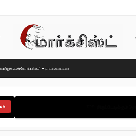
ரலாற்றுக் கண்ணோட்டங்கள் – நா.வானமாமலை
ch
திருப்பியடிக்கும் 
TOP: