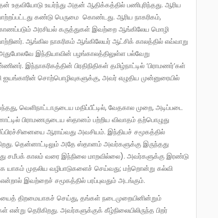
அதன் உதவியோடு உயர்ந்து அதன் ஆதிக்கத்தில் பணிபுரிந்தது. ஆரிய
 போற்றப்பட்டது கண்டு பெருமை கொண்டது. ஆரிய நாகரிகம்,
 காணப்படும் அரசியல் கருத்துகள் இவற்றை ஆங்கிலேய மொழி
ற்றினர். ஆங்கில நாகரிகம் ஆங்கிலேயர் ஆட்சிக் காலத்தில் எவ்வாறு
 அதுபோலவே இந்தியாவின் பழங்காலத்திலுள்ள பல்வேறு
னர். இந்நாகரிகத்தின் பிரதிநிதிகள் தமிழ்நாட்டில் ‘பிராமணர்’கள்
 ஐயங்காரின் சொற்பொழிவுகளுக்கு, அவர் எழுதிய முன்னுரையில்
ன்னாட்டில் பிராமணருடைய ஸ்தானம் பற்றிய விவாதம் தற்பொழுது
 இப்பிரச்சினையை ஆராய்வது அவசியம். இந்தியச் சமூகத்தில்
கிறது. தென்னாட்டிலும் அதே ஸ்தானம் அவர்களுக்கு இருந்தது
ருந்து சமீபக் காலம் வரை இந்நிலை மாறவில்லை). அவர்களுக்கு இரண்டு
ாக யாகம் முதலிய வழிபாடுகளைச் செய்வது; மற்றொன்று கல்வி
என்றால் இவற்றைச் சமூகத்தில் பரப்புவதும் அடங்கும்.
் என்று தெரிகிறது. அவர்களுக்குக் கீழ்நிலையிலிருந்த பிறர்