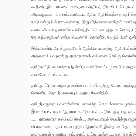
கூறினர். இராமாயணக் கதையை ஆரியத் திராவிடப் போராகச் ச
அடிவருடிகளாக்கினர். வாலியை ஆரிய ஆதிக்கத்தை எதிர்க்கத்
நாடு என்றும் போராடியுள்ளது; இது விடுதலை காக்கும் உணர்வ
கனக விசயர் தலையில் கல்லேற்றிக் கொணர்ந்தான் செங்குட்ட
நெடுஞ்செழியன் என்ற பெயரைக் கொண்டு, பெரும் போர் ஒன்று
இவ்விரண்டு போக்குடையோர் ஆங்கில வரலாற்று ஆசிரியர்கள் தனித் தனியே விரித்து வைத்த இரண்டு வலைகளில் விழுந்து
அதனையே வரலாற்று ஆதாரமாகக் கற்பனை செய்து கொண்டா
தமிழ்நாட்டு வரலாற்றை இவ்விரு கண்ணோட்டமுடையோராலும் புரிந்து கொள்ள முடியாது. ஏனெனில், இவையிரண்டுமே விஞ்ஞானக்
கண்ணோட்டங்களல்ல.
தமிழ்நாட்டு வரலாற்றை உண்மையாக்கிப் புரிந்து கொள்வதற்குத் தமிழ்நாட்டு வளர்ச்சியையும் பிற இனங்களோடு தமிழர் சமுதாயம்
கொண்ட தொடர்புகளையும் ஆராய வேண்டும்.
தமிழர் சமுதாய வளர்ச்சியை வரலாற்று தொடக்ககால முதல் ஆராய்வதற்கு, சிற்சில பிராமிக்க கல்வெட்டுகளும், சங்க
இலக்கியங்களும் ஆதாரமாக அமையக் கூடும். புத்த மத வரல
……. ஏராளமான கல்வெட்டுகள்…. அவையாவும் பெயர்த்து எழுதப
பொருட்கள் முதலியவை பற்றிய ஆராய்ச்சி இனிதான் தொடங்க வ
உண்மைகள் வெளியாகும். தமிழ் நாட்டு பண்டைய நகரங்கள் இரு