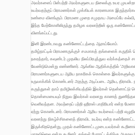
அவர்களைப் பின்பற்றி அவர்களுடைய நிலைக்கு உயர முயன்றா
உயர்வதற்குப் பிராமணர்கள் முக்கியக் காரணமாக இருந்தார்கள்
உண்மை விளங்கும். பிராமண முறை சமுதாய அமைப்பே கல்வி, ந
இந்த மேற்கோளிலிருந்து தமிழக வரலாற்றின் ஒரு கண்ணோட்டம
விளங்கப்பட்டது.
இனி இரண்டாவது கண்ணோட்டத்தை ஆராய்வோம்.
தமிழ்நாட்டில் பிராமணருக்குச் சமமாகத் தங்களைக் கருதிக
நகரத்தார், கவுண்டர் முதலிய நிலப்பிரபுத்துவ வர்க்கத்தைச
வேண்டுமென்று எண்ணினர். ஆங்கில ஆதிக்கத்தில் ‘அறிவாள
பிராமணர்களுடைய ஆரிய நாகரிகக் கொள்கை இவர்களுக்கு வ
உருவாக்கிக் கொண்டனர் அதற்கு அடிப்படை ஆரிய, திராவிட 
கருத்துகள் தாம் தமிழிலக்கியத்தில் இவர்கள் தென்னாட்டு பெ
தொன்மையையும் நிறுவ இவர்கள் வரலாறு காணத் துணிந்தனர
வெளிவந்தன. அவற்றைப் பற்றி ஹீராஸ் பாதிரியார் என்ற மேனாட
ஏற்று கொண்டனர். பிராமணர்கள் ஆரிய உயர்வைப் பற்றி எழுதின
வரலாற்று நிகழ்ச்சிகளைத் திராவிட உயர்வு என்ற கண்ணோட்டத
இருக்கிறதென்று, முதல் கண்ணோட்டமுடையவர்கள் கூறினால் இவ
மாறவில்லை என்று கூறினர். தங்கள் போராட்டத்திற்கு ஆதரவு