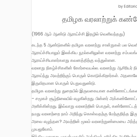
by
Editori
தமிழக வரலாற்றுக் கண
(1966 ஆம் ஆண்டு ஆராய்ச்சி இதழில் வெளிவந்தது)
கடந்த 5 ஆண்டுகளில் தமிழக வரலாற்று சான்றுகள் பல வெளியாகியுள்ளன. புதைபொருள் ஆராய்ச்சியாலும் கல்வெட்டு
ஆராய்ச்சியாலும் இலக்கிய நூல்களிலுள்ள வரலாற்று சம்பவங்கள
ஆராய்ச்சியாளர்களது கவனத்திற்கு வந்துள்ளன.
வரலாறு நிகழ்ச்சிகளின் கோர்வையல்ல. வரலாற்று ஆசிரியர் ந
ஆராய்ந்து அவற்றிற்குப் பொருள் கொடுக்கிறார்கள். அதனா
இருவிதமான பொருள் பெறுவதுண்டு.
தமிழக வரலாற்று துறையில் இருவகையான கண்ணோட்டங்களை 
– சமூகச் சூழ்நிலையில் எழுகின்றது. பின்னர் அக்கண்ணோட்டம்
அளிக்கின்றது. இவ்வாறு வரலாற்றின் பொருள், கண்ணோட்டத்
நமது வரலாற்றை நாம் அறிந்து கொள்வதற்கு மேற்குறித்த இ
அவை எழுந்தன? அவற்றின் மூலம் வரலாற்றுண்மையை அர்த்தப
முயலுவோம்.
இந்திய வரலாறு முதன்முதலில் ஆங்கிலச் சரித்திர ஆசிரியர்கள