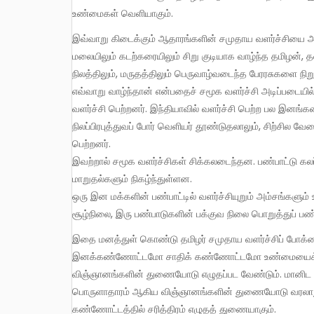
உண்மைகள் வெளியாகும்.
இவ்வாறு கிடைக்கும் ஆதாரங்களின் சமுதாய வளர்ச்சியை அடிப்படையாகக் கொண்டு தமிழ் நாட்டு வரலாறு எழுதப்பட வேண்டும்.
மலையிலும் கடற்கரையிலும் சிறு குடியாக வாழ்ந்த தமிழன், த
நிலத்திலும், மருதத்திலும் பெருவாழ்வடைந்த பேரரசுகளை நிறு
எவ்வாறு வாழ்ந்தான் என்பதைச் சமூக வளர்ச்சி அடிப்படையில
வளர்ச்சி பெற்றனர். இந்தியாவில் வளர்ச்சி பெற்ற பல இனங்க
நிலப்பிரபுத்துவப் போர் வெளியர் தூண்டுதலாலும், சிற்சில 
பெற்றனர்.
இவற்றால் சமூக வளர்ச்சிகள் சிக்கலடைந்தன. பண்பாட்டு கலப
மாறுதல்களும் நிகழ்ந்துள்ளன.
ஒரு இன மக்களின் பண்பாட்டில் வளர்ச்சியுறும் அம்சங்களும் 
சூழ்நிலை, இரு பண்பாடுகளின் பக்குவ நிலை பொறுத்துப் ப
இதை மனத்துள் கொண்டு தமிழர் சமுதாய வளர்ச்சிப் போக்கை உண்மையாகச் சித்தரிக்கும் வரலாறு எழுதப்பட வேண்டும்.
இனக்கண்ணோட்டமோ சாதிக் கண்ணோட்டமோ உண்மையைக் கா
விஞ்ஞானங்களின் துணையோடு எழுதப்பட வேண்டும். மானிட இயல
பொருளாதாரம் ஆகிய விஞ்ஞானங்களின் துணையோடு வரலாறு எ
கண்ணோட்டத்தில் சரித்திரம் எழுதத் துணையாகும்.