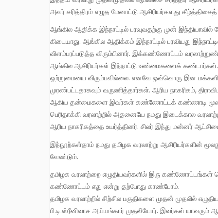
அவர் சரித்திரம் எழுத மேனாட்டு ஆசிரியர்களது கீழ்த்திச
ஆங்கில ஆதிக்க இந்நாட்டில் பரவுவதற்கு முன் இந்தியாவில் தோன்றியிருந்த நாகரிகத்தைப் பற்றி உயர்வான எண்ணம் அவருக்குக்
கிடையாது. ஆங்கில ஆதிக்கம் இந்நாட்டில் பரவியது இந்நாட
விளம்பரப்படுத்த விரும்பினார். இக்கண்ணோட்டம் வரலாற
ஆங்கில ஆசிரியர்கள் இந்நாட்டு உண்மைகளைக் கண்டார்கள்.
ஒற்றுமையை விரும்பவில்லை. எனவே ஒவ்வொரு இன மக்களின் 
முரண்பட்டதாகவும் வருணித்தார்கள். ஆரிய நாகரிகம், திராவ
ஆகிய தன்மைகளை இவர்கள் கண்ணோட்டக் கண்ணாடி மூலம் பெ
பெரிதாக்கி வரலாற்றில் அதனையே நமது இடைக்கால வரலாற்றின
ஆரிய நாகரிகத்தை உயர்த்தினர். சிலர் இந்து மன்னர் ஆட்சிய
இந்நூற்கள்தாம் நமது தமிழக வரலாற்று ஆசிரியர்களின் மூலநூல்கள். அவற்றை அவர்கள் பயன்படுத்திய விதத்தை நாம் ஆராய்தல்
வேண்டும்.
தமிழக வரலாற்றை எழுதியவர்களில் இரு கண்ணோட்டங்கள் கொண்டவர்கள் உண்டு என்று முன்னர்க் குறிப்பிட்டேன். முதல்
கண்ணோட்டம் எது என்று தற்போது காண்போம்.
தமிழக வரலாற்றில் சிற்சில பகுதிகளை முதன் முதலில் எழுதிய
பி.டி.ஸ்ரீனிவாச அய்யங்கார் முதலியோர். இவர்கள் யாவரும் ஆங