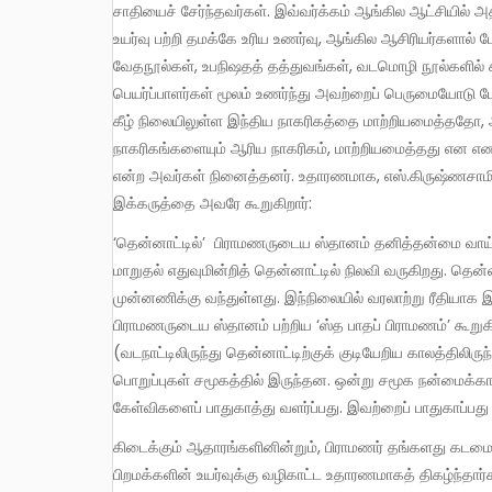
சாதியைச் சேர்ந்தவர்கள். இவ்வர்க்கம் ஆங்கில ஆட்சியில் 
உயர்வு பற்றி தமக்கே உரிய உணர்வு, ஆங்கில ஆசிரியர்களால்
வேதநூல்கள், உபநிஷதத் தத்துவங்கள், வடமொழி நூல்களில்
பெயர்ப்பாளர்கள் மூலம் உணர்ந்து அவற்றைப் பெருமையோடு போ
கீழ் நிலையிலுள்ள இந்திய நாகரிகத்தை மாற்றியமைத்ததோ,
நாகரிகங்களையும் ஆரிய நாகரிகம், மாற்றியமைத்தது என எண்ணி
என்ற அவர்கள் நினைத்தனர். உதாரணமாக, எஸ்.கிருஷ்ணசாமி
இக்கருத்தை அவரே கூறுகிறார்:
‘தென்னாட்டில்’ பிராமணருடைய ஸ்தானம் தனித்தன்மை வாய்ந்தது, வெளிநாட்டாருடைய மதிப்பீட்டில், வேதகால முறை, அடிப்படை
மாறுதல் எதுவுமின்றித் தென்னாட்டில் நிலவி வருகிறது. தெ
முன்னணிக்கு வந்துள்ளது. இந்நிலையில் வரலாற்று ரீதியாக
பிராமணருடைய ஸ்தானம் பற்றிய ‘ஸ்த பாதப் பிராமணம்’ கூறு
(வடநாட்டிலிருந்து தென்னாட்டிற்குக் குடியேறிய காலத்திலி
பொறுப்புகள் சமூகத்தில் இருந்தன. ஒன்று சமூக நன்மைக்க
கேள்விகளைப் பாதுகாத்து வளர்ப்பது. இவற்றைப் பாதுகாப்பது 
கிடைக்கும் ஆதாரங்களினின்றும், பிராமணர் தங்களது கடமையைத் திறமையாகச் செய்து, தங்கள் நடைமுறையினின்றும்
பிறமக்களின் உயர்வுக்கு வழிகாட்ட உதாரணமாகத் திகழ்ந்தார்கள