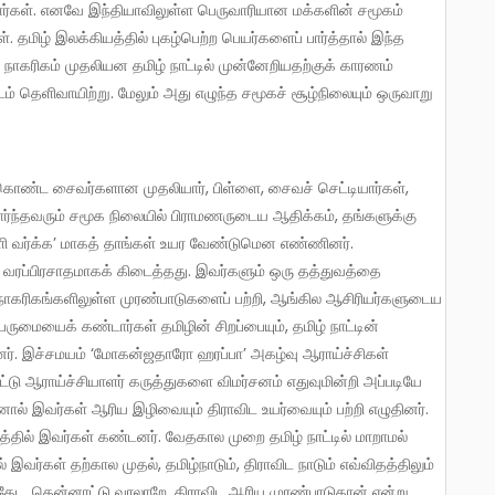
ர்கள். எனவே இந்தியாவிலுள்ள பெருவாரியான மக்களின் சமூகம்
. தமிழ் இலக்கியத்தில் புகழ்பெற்ற பெயர்களைப் பார்த்தால் இந்த
ாகரிகம் முதலியன தமிழ் நாட்டில் முன்னேறியதற்குக் காரணம்
் தெளிவாயிற்று. மேலும் அது எழுந்த சமூகச் சூழ்நிலையும் ஒருவாறு
் கொண்ட சைவர்களான முதலியார், பிள்ளை, சைவச் செட்டியார்கள்,
் சார்ந்தவரும் சமூக நிலையில் பிராமணருடைய ஆதிக்கம், தங்களுக்கு
ி வர்க்க’ மாகத் தாங்கள் உயர வேண்டுமென எண்ணினர்.
ரப்பிரசாதமாகக் கிடைத்தது. இவர்களும் ஒரு தத்துவத்தை
நாகரிகங்களிலுள்ள முரண்பாடுகளைப் பற்றி, ஆங்கில ஆசிரியர்களுடைய
ருமையைக் கண்டார்கள் தமிழின் சிறப்பையும், தமிழ் நாட்டின்
். இச்சமயம் ‘மோகன்ஜதாரோ ஹரப்பா’ அகழ்வு ஆராய்ச்சிகள்
்டு ஆராய்ச்சியாளர் கருத்துகளை விமர்சனம் எதுவுமின்றி அப்படியே
ால் இவர்கள் ஆரிய இழிவையும் திராவிட உயர்வையும் பற்றி எழுதினர்.
்தில் இவர்கள் கண்டனர். வேதகால முறை தமிழ் நாட்டில் மாறாமல்
ர்கள் தற்கால முதல், தமிழ்நாடும், திராவிட நாடும் எவ்விதத்திலும்
 தேட, தென்னாட்டு வரலாறே, திராவிட ஆரிய முரண்பாடுதான் என்று