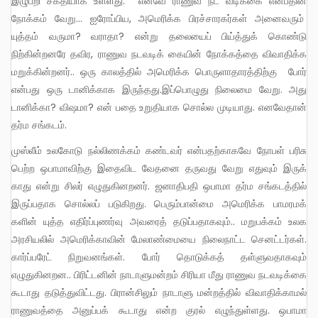
இழுபறி சக்தியாக உள்ளது. எனவே ராணுவ நட வடிக்கை என்பதின்
நோக்கம் வேறு… ஐரோப்பிய, அமெரிக்க பிரச்சாரகர்கள் அனைவரும்
யுத்தம் வருமா? வராதா? என்று தலையைப் பிய்த்துக் கொண்டு
நிற்கின்றனரே தவிர, ராணுவ நடவடிக் கையின் நோக்கத்தை விவாதிக்க
மறுக்கின்றனர்.. ஒரு காலத்தில் அமெரிக்க பொருளாதாரத்திற்கு போர்
என்பது ஒரு டானிக்காக இருந்தது.இப்பொழுது நிலைமை வேறு. அது
டானிக்கா? விஷமா? என் பதை உறுதியாக சொல்ல முடியாது. எனவேதான்
தர்ம சங்கடம்.
முஸ்லீம் உலகோடு நல்லிணக்கம் கண்டவர் என்பதற்காகவே நோபள் பரிசு
பெற்ற ஒபாமாவிற்கு இதைவிட வேதனை தருவது வேறு எதுவும் இருக்
காது என்று சிலர் எழுதுகினறனர். ஜனாதிபதி ஒபாமா தர்ம சங்கடத்தில்
இருப்பதாக சொல்லப் படுகிறது. பெரும்பான்மை அமெரிக்க பாமரமக்
களின் யுத்த எதிர்ப்புணர்வு அவரைத் தடுப்பதாகவும்.. மறுபக்கம் உலக
அரசியலில் அமெரிக்காவின் மேலாண்மையை நிலைநாட்ட செனட்டர்கள்.
கார்ப்பரேட் நிறுவனங்கள். போர் தொடுக்கத் தள்ளுவதாகவும்
எழுதுகினறன.. பிரிட்டனின் நாடாளுமன்றம் சிரியா மீது ராணுவ நடவடிக்கை
கூடாது தடுத்துவிட்டது. பிரான்சிலும் நாடாளு மன்றத்தில் விவாதிக்காமல்
ராணுவத்தை அனுப்பக் கூடாது என்ற குரல் எழுந்துள்ளது. ஒபாமா