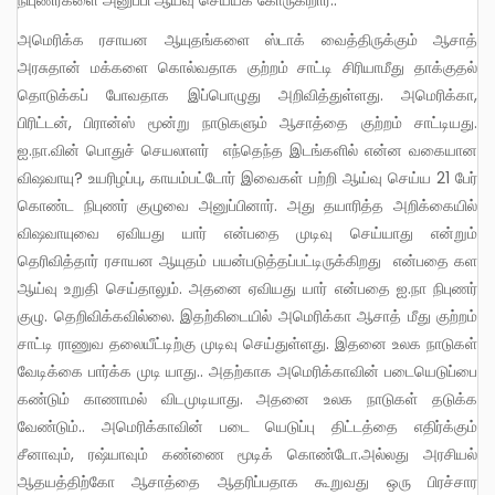
அமெரிக்க ரசாயன ஆயுதங்களை ஸ்டாக் வைத்திருக்கும் ஆசாத்
அரசுதான் மக்களை கொல்வதாக குற்றம் சாட்டி சிரியாமீது தாக்குதல்
தொடுக்கப் போவதாக இப்பொழுது அறிவித்துள்ளது. அமெரிக்கா,
பிரிட்டன், பிரான்ஸ் மூன்று நாடுகளும் ஆசாத்தை குற்றம் சாட்டியது.
ஐ.நா.வின் பொதுச் செயலாளர் எந்தெந்த இடங்களில் என்ன வகையான
விஷவாயு? உயரிழப்பு, காயம்பட்டோர் இவைகள் பற்றி ஆய்வு செய்ய 21 பேர்
கொண்ட நிபுணர் குழுவை அனுப்பினார். அது தயாரித்த அறிக்கையில்
விஷவாயுவை ஏவியது யார் என்பதை முடிவு செய்யாது என்றும்
தெரிவித்தார் ரசாயன ஆயுதம் பயன்படுத்தப்பட்டிருக்கிறது என்பதை கள
ஆய்வு உறுதி செய்தாலும். அதனை ஏவியது யார் என்பதை ஐ.நா நிபுணர்
குழு. தெறிவிக்கவில்லை. இதற்கிடையில் அமெரிக்கா ஆசாத் மீது குற்றம்
சாட்டி ராணுவ தலையீட்டிற்கு முடிவு செய்துள்ளது. இதனை உலக நாடுகள்
வேடிக்கை பார்க்க முடி யாது.. அதற்காக அமெரிக்காவின் படையெடுப்பை
கண்டும் காணாமல் விடமுடியாது. அதனை உலக நாடுகள் தடுக்க
வேண்டும்.. அமெரிக்காவின் படை யெடுப்பு திட்டத்தை எதிர்க்கும்
சீனாவும், ரஷ்யாவும் கண்ணை மூடிக் கொண்டோ.அல்லது அரசியல்
ஆதயத்திற்கோ ஆசாத்தை ஆதரிப்பதாக கூறுவது ஒரு பிரச்சார