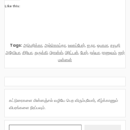
Like this:
Tags:
அமெரிக்கா
,
அல்கொய்தா
,
உலகப்போர்
,
ஐ.நா
,
ஒபாமா
,
சவூதி
அரேபியா
,
சிரியா
,
துருக்கி
,
பிரான்ஸ்
,
பிரிட்டன்
,
போர்
,
ரஷ்யா
,
ராணுவம்
,
ஜார்
மன்னன்
கட்டுரைகளை மின்னஞ்சல் வழியே பெற விரும்புவோர், கீழ்க்காணும்
விபரங்களை நிரப்பவும்.
Type your email…