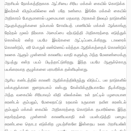
அரசியல் நோக்கத்திறகாக ஆட்சியை சிரிய மக்கள் கையில் கொடுக்க
இவர்கள் விரும்பவில்லை என் பதே உண்மை. இங்கே மக்கள் கையில்
அதிகாரம் போகுமானால் பழமையான மதவாத அரசுகள் நிலவும் நாடுகளில்
ஆயுதக்குழுக்களை நம்பாமல் சோவியத் பாணியில் மக்கள் ஆங்காங்கு
தேர்தல் மூலம் நிர்வாக அமைப்பை ஏற்படுத்தி அதிகாரத்தை எடுத்துக்
கொள்வர் என்ற பயமே இவர்களை ஆட்டிப்படைக்கிறது. டாலரைக்
கொண்டும், எரி பொருள் எண்ணெய் வர்த்தக ஆதிக்கத்தைக் கொண்டும்
உலகை ஆளும் முன்னாள் காலனிய வாதி களுக்கு அந்த மேலாண்மைக்கு
ஆபத்து என்ற பயம் பிடித்தாட்டுகிறது. இந்த பயமே ஆளுக்கொரு
பயங்கரவாத குழுக்களை பராமரிக்க தள்ளியுள்ளது.
ஆசிய கண்டத்தில் காலனி ஆதிக்கத்திலிருந்து விடுபட்ட பல நாடுகளில்
மக்களுக்கான ஜனநாயகம் என்பது கேள்விக்குறியாகவே நீடிக்கிறது.
அந்த வகையில் சிரியாவும் விதி விலக்கல்ல. உள் நாட்டில் பழமையான
சுரண்டல் கும்பலும், மேலைநாட்டு உறவால் உருவான நவீன சுரண்டல்
கும்பலும் மக்கள் கையில் அதிகாரத்தை கொடுக்க தயாரில்லை. இந்த
எதார்தத்தை முன்னாள் காலனியவாதி கள் பயன்படுத்தி பழைய
சுரண்டலை தொடர எடுக்கிற முயற்சிகளே இன்றைய உலக அரசியலின்