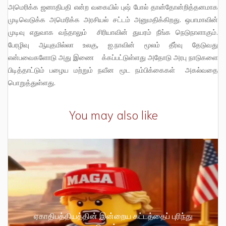
அமெரிக்க ஜனாதிபதி என்ற வகையில் புஷ் போல் தான்தோன்றித்தனமாக
முடிவெடுக்க அமெரிக்க அரசியல் சட்டம் அனுமதிக்கிறது. ஒபாமாவின்
முடிவு எதுவாக வந்தாலும் சிரியாவின் துயரம் நீங்க நெடுநாளாகும்.
பேரழிவு ஆயுதமில்லா உலகு, ஐ.நாவின் மூலம் தீர்வு தேடுவது
என்பவைகளோடு அது இணை க்கப்பட்டுள்ளது அதோடு அரபு நாடுகளை
பிடித்தாட்டும் பழைய மற்றும் நவீன மூட நம்பிக்கைகள் அகல்வதை
பொறுத்துள்ளது.
You may also like
ஏகாதிபத்தியத்தின் இன்றைய கட்டத்தைப் புரிந்து