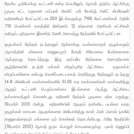
தேசிய முற்போக்கு கூட்டணி என்ற பெயரிலும், ஆசாத் குடும்ப ஆட்சிக்கு
முடிவு கட்ட உருவான பாப்புலர் பிரண்ட் பார் சேன்ஞ் அன்ட் லிபரேஷன்
எதிரணியும் போட்டியிட்டன.250 இடங்களுக்கு 7195 வேட்பாளர்கள் அதில்
710 பெண்கள் களத்தில் நின்றனர். 12 விதமான அரசியல் கட்சிகள்
எதிரும், புதிருமாக இரண்டு அணி அமைத்து தேர்தலில் போட்டியிட்டன.
ஒருபக்கம் தேர்தல் நடந்தாலும் ஆங்காங்கு பயங்கரவாதக் குழுக்களும்
ஆசாத்தின் விசுவாச ராணுவமும் மோதி சிரியாவை போர்களமாக
ஆக்குவது தொடர்ந்தது. இரு தரப்புமே தேர்தலை அமைதியான
சூழ்நிலையில் நடத்தி மக்கள் விரும்புகிற ஆட்சியை உருவாக்க
விரும்பவில்லை என்பது வெளிப்படையாகத் தெரிந்தது. தேர்தலும் நடந்தது
14.8 மில்லியன் வாக்காளர்களில் 51.26 சத வாக்காளர்கள் வாக்களித்து
ஆளும் கூட்டணி பெரும்பான்மை இடங்களை பிடித்து ஆட்சியை
தக்கவைத்துக் கொண்டது. எதிரணி தேர்தல் முடிவை ஏற்க மறுத்து.
19,மார்ச் 2013 அன்று எதிரணியின் ஆயுதம் தாங்கிய பயங்கர வாத
குழுக்கள் ரசாயன ஆயுதங்களை பிரயோகித்து கான் அன் அசால் நகரில்
ராணுவத்தையும் மக்களை யும் கொல்லத் தொடங்கியது. அதே தேதியில்
(19,மார்ச் 2013) ஆசாத் ஐ.நா. பொதுச் செயலாளருக்கு புகார் அணுப்பி
நிபுணர்களை அனுப்பி ஆய்வு செய்யக் கோருகிறார்..