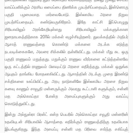
வாய்ப்பளிக்கும் அரசிய லமைப்பை திணிக்க முயற்சிப்பதையும், இன்னொரு
பகுதி பழமைவாத பார்வையோடு. இஸ்லாமிய அரசை நிறுவ
முயற்சிப்பதையும். கண்டுவருகிறோம். இதே காட்சி இப்பொழுது
சிரியாவிலும் அரங்கேறியுள்ளது சிரியாவிலும் மக்களுக்கான
ஜனநாயகத்திற்காக 2011ல் மக்கள் எழுச்சியுற்றனர். துவக்கத்தில் அதிபர்
ஆசாத் ராணுவத்தை கொண்டு மக்களை அடக்க எடுத்த
நடவடிக்கைகளே, அவரை சிக்கலில் தள்ளிவிட்டது. மக்கள் மீது சுட ஒரு
பகுதி ராணுவம் மறுத்தது. மறுக்கும் ராணுவ வீரர்களை சுட்டுத்தள்ளவே
ஒரு கட்டத்தில் ராணுவம் பிளவுபட்டு அரசை எதிர்த்தது. மக்கள் ஒதுங்க
ஆயுதம் தாங்கிய மோதலாகிவிட்டது. ஆசாத்தின் அடக்கு முறை இரண்டு
சக்திகளை உசுப்பிவிட்டது. அரபு நாடுகளிலே இஸ்லாமிய அரசை நிறுவ
கனவு காணும் சாவூதி மன்னருக்கும் அவரது கூட்டாளி களுக்கும், சன்னி
மத அல்கொய்தா போன்ற அமைப்புகளுக்கும் அது வாய்ப்பு
கொடுத்துவிட்டது.
இன்று அல்நுஸ்ரா பிரன்ட் என்ற பெயரில் அல்கொய்தா சவூதி மன்னரின்
உதவியுடன் சிரியாவில் ஆசாத்தை எதிர்க்கும் ராணுவத்திற்கு உதவியாக
இயங்குகிறது. இந்த அமைப்பு சன்னி மத பிரிவை சார்ந்த சகிப்புத்