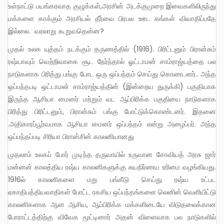
உள்நாட்டு பயங்கரவாத குழுக்கள்,அரசின் அடக்குமுறை இவைகளிலிருந்து
மக்களை காக்கும் அரசியல் தீர்வை பிரபல ஊட கங்கள் விவாதிப்பதே
இல்லை. வரலாறு கூறுவதென்ன?
முதல் உலக யுத்தம் நடக்கும் தருணத்தில் (1916). பிரிட்டனும் பிரான்சும்
ரஷ்யாவும் வெற்றிவாகை சூட நேர்ந்தால் ஓட்டாமன் சாம்ராஜ்யத்தை பல
நாடுகளாக பிரித்து பங்கு போட ஒரு ஒப்பந்தம் செய்து கொணடனர்.. அந்த
ஒப்பந்தபடி ஒட்டாமன் சாம்ராஜ்யத்தின் (இன்றைய துருக்கி) பகுதியாக
இருந்த ஆசியா மைனர் மற்றும் வட ஆப்பிரிக்க பகுதியை நாடுகளாக
பிரித்து பிரிட்டனும், பிரான்சும் பங்கு போட்டுக்கொண்டனர். இதனை
.அதிகாரப்பூர்வமாக ஆசியா மைனர் ஒப்பந்தம் என்று அழைப்பர். அந்த
ஒப்பந்தப்படி சிரியா பிரான்சின் காலனியானது
முதலாம் உலகப் போர் முடிந்த தருவாயில் உருவான சோவியத் அரசு ஜார்
மன்னன் காலத்திய ரஷ்ய காலனிகளுக்கு சுயநிர்ணய உரிமை வழங்கியது.
1916ல் காலனிகளை மறு பங்கீடு செய்து ரஷ்ய உட்பட
ஏகாதிபத்தியவாதிகள் போட்ட ரகசிய ஒப்பந்தங்களை லெனின் வெளியிட்டு
காலனிகளாக ஆன ஆசிய, ஆப்பிரிக்க மக்களிடையே விடுதலைக்கான
போராட்டத்திற்கு விவேக மூட்டினார் அதன் விளைவாக பல நாடுகளில்