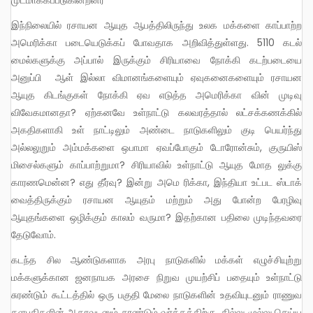
இந்நிலையில் ரசாயன ஆயுத ஆபத்திலிருந்து உலக மக்களை காப்பாற்ற
அமெரிக்கா படையெடுக்கப் போவதாக அறிவித்துள்ளது. 5110 கடல்
மைல்களுக்கு அப்பால் இருக்கும் சிரியாவை நோக்கி கடற்படையை
அனுப்பி ஆள் இல்லா விமானங்களையும் ஏவுகனைகளையும் ரசாயன
ஆயுத கிடங்குகள் நோக்கி ஏவ எடுத்த அமெரிக்கா வின் முடிவு
விவேகமானதா? ஏற்கனவே உள்நாட்டு கலவரத்தால் லட்சக்கணக்கில்
அகதிகளாகி உள் நாட்டிலும் அண்டை நாடுகளிலும் குடி பெயர்ந்து
அல்லலுறும் அம்மக்களை ஒபாமா ஏவப்போகும் டோரோன்சும், குருயிஸ்
மிசைல்களும் காப்பாற்றுமா? சிரியாவில் உள்நாட்டு ஆயுத மோத லுக்கு
காரணமென்ன? எது தீர்வு? இன்று அமெ ரிக்கா, இந்தியா உட்பட ஸ்டாக்
வைத்திருக்கும் ரசாயன ஆயுதம் மற்றும் அது போன்ற பேரழிவு
ஆயுதங்களை ஒழிக்கும் காலம் வருமா? இதற்கான பதிலை முடிந்தவரை
தேடுவோம்.
கடந்த சில ஆண்டுகளாக அரபு நாடுகளில் மக்கள் எழுச்சியுற்று
மக்களுக்கான ஜனநாயக அரசை நிறுவ முயற்சிப் பதையும் உள்நாட்டு
சுரண்டும் கூட்டத்தில் ஒரு பகுதி மேலை நாடுகளின் உதவியுடனும் ராணுவ
தளபதிகளின் ஆதரவுடனும் சுரண்டும் வர்க்கத்திற்கு தில்லு முல்லு செய்ய