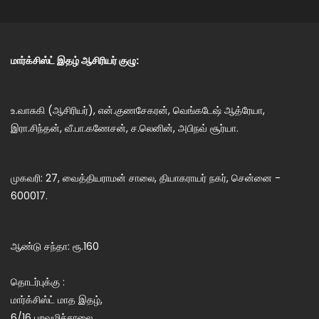
மார்க்சிஸ்ட் இதழ் ஆசிரியர் குழு:
உ.வாசுகி (ஆசிரியர்), என்.குணசேகரன், வெங்கடேஷ் ஆத்ரேயா,
இரா.சிந்தன், வீ.பா.கணேசன், ச.லெனின், அபிநவ் சூர்யா.
முகவரி: 27, வைத்தியராமன் சாலை, தியாகராயர் நகர், சென்னை -
600017.
ஆண்டு சந்தா: ரூ.160
தொடர்புக்கு :
மார்க்சிஸ்ட் மாத இதழ்,
6/16 புறவழிச்சாலை,