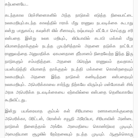
கற்பனையே…
கடந்தகால பிரச்சினைகளில் அந்த நாடுகள் எடுத்த நிலைபாட்டை
உலகமறியும்.கடந்த காலத்தில் ஈராக் மீது ராணுவ நடவடிக்கை கூடாது
என்று பாதுகாப்பு கவுன்சி லில் சீனாவும், ரஷ்யாவும் வீட்டோ செய்தது சரி
என்பதை இன்று உலக மறியும்., லிபியாவில் கடாபி மக்கள் மீது
விமானத்தாக்குதல் நடத்த முயற்சித்தால் அதனை தடுக்க நாட்டோ
ராணுவத்தை அனுமதிக்க ஏகமனதான தீர்மானம் நிறைவேற்ற இந்த இரு
நாடுகளும் சம்மதித்தன. அதனை பிரெஞ்சு ராணுவம் தவறாகப்
பயன்படுத்தி விமானத் தாக்குதல் நடத்தி மக்களை கொன்றதையும்
உலகமறியும். அதனை இந்த நாடுகள் கண்டித்தன என்பதையும்
உலகமறியும்.. அமெரிக்காவை சார்ந்து நிற்கவே விரும்பும் மன்மோகன் சிங்
அரசு அமெரிக்க நடவடிக்கையை ஏற்கவில்லை என்பதை தெளிவாகவே
கூறிவிட்டது..
இன்று பயங்கரவாத கும்பல் கள் சிரியாவை ரணகளமாக்குவதை
அமெரிக்கா, பிரிட்டன், பிரான்ஸ் சவூதி அரேபியா, சிரியாவின் அண்டை
நாடுகள் நினைத்தால் அங்கே அமைதியை கொண்டுவர முடியும்.
அமைதியான சூழலில் தேர்தலையும் நடத்த முடியும். ஆளுக்கொரு