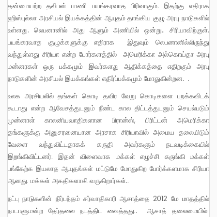
தன்மையற்ற தலிபன் பாணி பயங்கரவாத பிரிவாகும். இதற்கு எதிராக
ஹிஸ்புல்லா அரசியல் இயக்கத்தின் ஆயுதம் தாங்கிய குழு அரபு நாடுகளில்
உள்ளது. லெபனானில் அது ஆளும் அணியில் ஒன்று.. சிரியாவிற்குள்.
பயங்கரவாத குழுக்களுக்கு எதிராக இதுவும் லெபனானில்லிருந்து
வந்துள்ளது சிரியா என்ற போர்களத்தில் அமெரிக்கா அல்கொய்தா அரபு
மன்னரகள் ஒரு பக்கமும் இவர்களது ஆதிக்கத்தை எதிறகும் அரபு
நாடுகளின் அரசியல் இயக்கங்கள் எதிர்ப்பக்கமும் மோதுகின்றன. .
உலக அரசியலில் தங்கள் கொடி தவிர வேறு கொடிகளை பறக்கவிடக்
கூடாது என்ற ஆவேசத்துடனும் நீண்ட கால திட்டத்துடனும் செயல்படும்
முன்னாள் காலனியவாதிகளான பிரான்ஸ், பிரிட்டன் அமெரிக்கா
தங்களுக்கு அனுசரனையான அரசாக சிரியாவில் அமைய தலையிடும்
வேளை வந்துவிட்டதாகக் கருதி அவர்களும் நடவடிக்கையில்
இறங்கிவிட்டனர். இதன் விளைவாக மக்கள் எழுச்சி சுருங்கி மக்கள்
பங்கேற்க இயலாத ஆயுதங்கள் மட்டுமே மோதுகிற போர்க்களமாக சிரியா
ஆனது. மக்கள் அகதிகளாகி வருகிறார்கள்..
நட்பு நாடுகளின் நிர்பந்தம் சர்வாதிகாரி ஆசாத்தை 2012 மே மாதத்தில்
நாடாளுமன்ற தேர்தலை நடத்திட வைத்தது.. ஆசாத் தலைமையில்