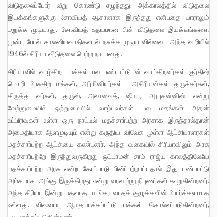
விடுதலைப்போர் வீறு கொண்டு எழுந்தது. அக்காலத்தில் விடுதலை
இயக்கங்களுக்கு சோவியத் ஆசானாக இருந்தது என்பதை யாராலும்
மறுக்க முடியாது. சோவியத் உதயமான பின் விடுதலை இயக்கங்களை
முன்பு போல் காலனியவாதிகளால் நசுக்க முடிய வில்லை . அந்த வழியில்
1946ல் சிரியா விடுதலை பெற்ற நாடானது.
சிரியாவில் வாழ்கிற மக்கள் பல பண்பாட்டுடன் வாழ்கிறவர்கள் குர்திஷ்
மொழி பேசுகிற மக்கள், அர்மினியர்கள் அசிரியன்கள் துருக்கர்கள்,
கிருத்து வர்கள், துருஸ், அலாவைத், ஷியா, அரபுசன்னிஸ். என்று
வேற்றுமையில் ஒற்றுமையில் வாழ்பவர்கள். பல மதங்கள் அதன்
உட்பிரிவுகள் உள்ள ஒரு நாட்டில் மதச்சார்பற்ற அரசாக இருந்தால்தான்
அமைதியாக ஆளமுடியும் என்று கருதிய. விவேக முள்ள ஆட்சியாளரகள்
மதச்சார்பற்ற ஆட்சியை கண்டனர். அந்த வகையில் சிரியாவிலும் அரசு
மதச்சார்பற்றே இருந்துவருகிறது ஒட்டாமன் சாம் ராஜ்ய காலத்திலேயே
மதச்சார்பற்ற அரசு என்ற கோட்பாடு பின்ப்பற்றபட்டதால் இது பண்பாட்டு
அம்சமாக அங்கு இருக்கிறது என்று வரலாற்று நிபுணர்கள் கூறுகின்றனர்.
அந்த சிரியா இன்று மதவாத பயங்கர வாதக் குழுக்களின் போர்க்களமாக
உள்ளது. விஷவாயு ஆயுதமாக்கப்பட்டு மக்கள் கொல்லப்படுகின்றனர்,
முடமாக்கப்படுகின்றனர்