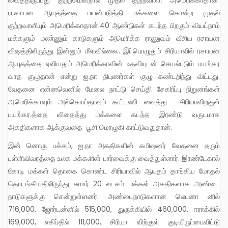
ராசாயன ஆயுதத்தை பயன்படுத்தி மக்களை கொன்ற முதல்
குற்றவாளியும் அமெரிக்காதான்.40 ஆண்டுகள் கடந்த பிறகும் வியட்நாம்
மக்களும் மண்ணும் காடுகளும் அமெரிக்க ராணுவம் வீசிய ரசாயன
விஷத்திலிருந்து இன்னும் மீளவில்லை.. இப்பொழுதும் சிரியாவில் ரசாயன
ஆயுதத்தை ஏவியதும் அமெரிக்காவின் உதவியுடன் செயல்படும் பயங்கர
வாத குழுதான் என்று ஐ.நா நிபுணர்கள் குழு கண்டறிந்து விட்டது.
வேதனை என்னவெனில் மேலை நாட்டு செய்தி சேகரிப்பு நிறுனங்கள்
அமெரிக்காவும் அல்கொய்தாவும் கூட்டணி வைத்து சிரியாவிறகுள்
பயங்கர.த்தை விதைத்து மக்களை கடந்த இரண்டு வருடமாக
அகதிகளாக ஆக்குவதை பூசி மொழுகி காட்டுவதுதான்.
இன் னொரு பக்கம், ஐ.நா அகதிகளின் கமிஷனர் வேதனை தரும்
புள்ளிவிவரத்தை உலக மக்களின் பார்வைக்கு வைத்துள்ளார். இரண்டேகால்
கோடி மக்கள் தொகை கொண்ட சிரியாவில் ஆயுதம் தாங்கிய மோதல்
தொடங்கியதிலிருந்து சுமார் 20 லடசம் மக்கள் அகதிகளாக அண்டை
நாடுகளுக்கு சென்றுள்ளனர். அண்டைநாடுகளான லெபனா னில்
716,000, ஜோர்டன்னில் 515,000, துருக்கியில் 460,000, ஈராக்கில்
169,000, எகிப்தில் 111,000, சிரியா விற்குள் குடியிருப்பைவிட்டு