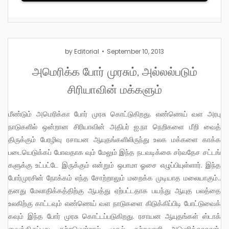
by
Editorial
September 10, 2013
அமெரிக்க போர் முரசும், அல்லல்படும்
சிரியாவின் மக்களும்
மீண்டும் அமெரிக்கா போர் முரசு கொட்டுகிறது. எண்ணெய் வள அரபு
நாடுகளில் ஒன்றான சிரியாவின் அதிபர் ஐ.நா நெறிகளை மீறி வைத்
திருக்கும் பேரழிவு ரசாயன ஆயுதங்களிலிருந்து உலக மக்களை காக்க
படையெடுக்கப் போவதாக வும் மேலும் இந்த நடவடிக்கை சர்வதேச சட்டங்
களுக்கு உட்பட்டே இருக்கும் என்றும் ஒபாமா ஓசை எழுப்பியுள்ளார். இந்த
போர்முரசின் நோக்கம் எந்த சோற்றாலும் மறைக்க முடியாத மலையாகும்..
தனது மேலாதிக்கத்திற்கு ஆபத்து ஏற்பட்டதாக பயந்து ஆயுத பலத்தை
உலகிற்கு காட்டவும் எண்ணெய் வள நாடுகளை கிடுக்கிப்பிடி போட்டுவைக்
கவும் இந்த போர் முரசு கொட்டப்படுகிறது. ரசாயன ஆயுதங்கள் ஸ்டாக்
வைத்திருப்பது குற்றமென்றால் முதல் குற்றவாளி அமெரிக்காதான்.