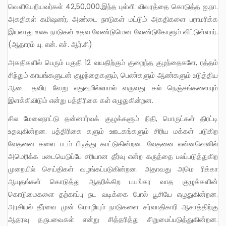
வெளியேறியவர்கள் 42,50,000.இந்த புள்ளி விவரத்தை கொடுத்த ஐ.நா.
அகதிகள் கமிஷனர், அண்டை நாடுகள் மட்டும் அகதிகளை பராமரிக்க
இயலாது உலக நாடுகள் உதவ வேண்டுமென வேண்டுகோளும் விட்டுள்ளார்.
(ஆதாரம் யு. என். எச். ஆர்.சி)
அகதிகளில் பெரும் பகுதி 12 வயதிற்கும் குறைந்த குழந்தைகளே, ரத்தம்
சிந்தும் காயங்களுடன் குழந்தைகளும், பெண்களும் ஆண்களும் உடுத்திய
ஆடை தவிர வேறு எதுவுமில்லாமல் வருவது கல் நெஞ்சங்களையும்
இளக்கிவிடும் என்று பத்திரிகை கள் எழுதுகின்றன.
சில மேலைநாட்டு தன்னார்வக் குழுக்களும் நிதி, பொருட்கள் திரட்டி
உதவுகின்றன. பத்திரிகை களும் ஊடகங்களும் சிரிய மக்கள் படுகிற
வேதனை களை படம் பிடித்து காட்டுகின்றன. வேதனை என்னவெனில்
அமெரிக்க படையெடுப்பே சரியான தீர்வு என்ற கருத்தை பலப்படுத்துகிற
முறையில் செய்திகள் வழங்கப்படுகின்றன. அதாவது அமெ ரிக்கா
ஆயுதங்கள் கொடுத்து ஆதரிக்கிற பயங்கர வாத குழுக்களின்
கொடுமைகளை தற்காப்பு நட வடிக்கை போல் பூசியே எழுதுகின்றன.
அரசியல் தீர்வை முன் மொழியும் நாடுகளை சர்வாதிகாரி ஆசாத்திற்கு
ஆதரவு தருபவைகள் என்று சித்தரித்து சிறுமைப்படுத்துகின்றன.