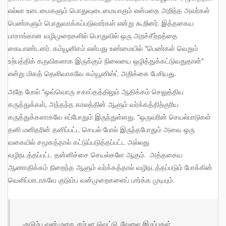
எல்லா உடைமைகளும் பொதுவுடைமையாகும் என்பதை அறிந்த அவர்கள்
பெண்களும் பொதுவாக்கப்படுவார்கள் என்று கூறினர். இத்தகைய
பாசாங்கான வழிமுறைகளில் பொதுவில் ஒரு அறச்சீற்றத்தை
கையாண்டனர். கம்யூனிசம் என்பது உண்மையில் “பெண்கள் வெறும்
உற்பத்திக் கருவிகளாக இருக்கும் நிலையை ஒழித்துக்கட்டுவதுதான்“
என்று மிகத் தெளிவாகவே கம்யூனிஸ்ட் அறிக்கை பேசியது.
அதே போல் “ஒவ்வொரு சகாப்தத்திலும் ஆதிக்கம் செலுத்திய
கருத்துக்கள், அந்தந்த காலத்தின் ஆளும் வர்க்கத்திற்குரிய
கருத்துக்களாகவே எப்போதும் இருந்துள்ளது. “ஒருவரின் செயல்பாடுகள்
தனி மனிதரின் தனிப்பட்ட செயல் போல் இருந்தபோதும் அவை ஒரு
வகையில் சமூகத்தால் கட்டுப்படுத்தப்பட்ட அல்லது
வழிநடத்தப்பட்ட தன்னிச்சை செயல்களே ஆகும். அத்தகைய
ஆணாதிக்கம் நிறைந்த ஆளும் வர்க்கத்தால் வழிநடத்தப்படும் போக்கின்
வெளிப்பாடாகவே குடும்ப வன்முறைகளைப் பார்க்க முடியும்.
குடும்ப வன்முறை, சம்பள வெட்டு, வேலை இழப்புகள்