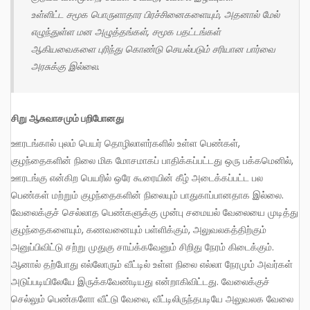
உள்ளிட்ட சமூக பொருளாதார பிரச்சினைகளையும், அதனால் மேல்
எழுந்துள்ள மன அழுத்தங்கள், சமூக பதட்டங்கள்
ஆகியவைகளை புரிந்து கொண்டு செயல்படும் சரியான பார்வை
அரசுக்கு இல்லை.
சிறு ஆசுவாசமும் பறிபோனது
ஊரடங்கால் புலம் பெயர் தொழிலாளர்களில் உள்ள பெண்கள்,
குழந்தைகளின் நிலை மிக மோசமாகப் பாதிக்கப்பட்டது ஒரு பக்கமெனில்,
ஊரடங்கு என்கிற பெயரில் ஒரே கூரையின் கீழ் அடைக்கப்பட்ட பல
பெண்கள் மற்றும் குழந்தைகளின் நிலையும் பாதுகாப்பானதாக இல்லை.
வேலைக்குச் செல்லாத பெண்களுக்கு முன்பு சமையல் வேலையை முடித்து
குழந்தைகளையும், கணவனையும் பள்ளிக்கும், அலுவலகத்திற்கும்
அனுப்பிவிட்டு சற்று முதுகு சாய்க்கவேனும் சிறிது நேரம் கிடைக்கும்.
ஆனால் தற்போது எல்லோரும் வீட்டில் உள்ள நிலை எல்லா நேரமும் அவர்கள்
அடுப்படியிலேயே இருக்கவேண்டியது என்றாகிவிட்டது. வேலைக்குச்
செல்லும் பெண்களோ வீட்டு வேலை, வீட்டிலிருந்தபடியே அலுவலக வேலை