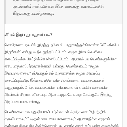
புகார்களின் எண்ணிக்கை இந்த ஊரடங்கு காலகட்டத்தில்
இருமடங்கு உயர்ந்துள்ளது.
வீட்டில் இருப்பது பாதுகாப்பா..?
கொரோனா பரவலில் இருந்து நம்மைப் பாதுகாத்துக்கொள்ள “வீட்டிலேயே
இருங்கள்” என்று அறிவுறுத்தப்பட்டோம். சமூக இடைவெளியை
கடைப்பிடிக்க கேட்டுக்கொள்ளப்பட்டோம். ஆனால் பல பெண்களுக்கோ
வீடே பாதுகாப்பற்றதாகத்தான் உள்ளது. பெண்களிடம் “சமூக
இடைவெளியை” எப்போதும் நம் ஆணாதிக்க சமூக அமைப்பு
கடைப்பிடிப்பதே இல்லை. ஏனெனில் பெண்களை உடைமையாகக்
கருதுவதும், அந்த உடைமையின் உரிமையாளன் என்கிற வகையில்
அவர்கள் மீதான உரிமையும் ஆண்களுக்கே என்ற போக்குமே இதற்கு
அடிப்படையாக உள்ளது.
பெண்களை சகமனுஷியாகப் பார்க்காமல் அவர்களை “உற்பத்திக்
கருவியாகவும்“ அதன் உடைமையாளனாகவும் ஆணாதிக்க சமூகம்
தன்னை நிலை நிறுத்திக்கொண்டது. எனவேதான் கம்யூனிச சமூகத்தில்