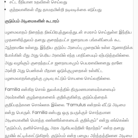
சட்ட ரீதியான உதவிகள் செய்வது
குற்றவாளிகள் மீது தாமதமின்றி நடிவடிக்கை எடுப்பது
குடும்பம் அடிமைகளின் கூடாரம்
பழமைவாதம் நிறைந்த நிலப்பிரபுத்துவத்துடன் சமரசம் செய்துள்ள இந்திய
முதலாளித்துவம் தனது குறைந்தபட்ச ஜனநாயக பங்களிப்பைக் கூட
ஆற்றாமலே உள்ளது. இந்திய குடும்ப அமைப்பு முறையில் உள்ள ஆணாதிக்க
போக்கின் மீது அது பெரிய அளவில் எந்த பாதிப்பையும் ஏற்படுத்தவில்லை.
அது வழங்கும் குறைந்தபட்ச ஜனநாயகமும் பெயரளவிலானது தானே
அன்றி அது பெண்கள் மீதான ஒடுக்குமுறைகள் உள்ளிட்ட
பழமைவாதங்களுக்கு முடிவு கட்டும் செயலை செய்வதில்லை.
Familia என்கிற சொல் துவக்கத்தில் திருமணமானவர்களையும்
அவர்களின் குழந்தைகளைக் குறிக்குகின்ற, குடும்பத்தைக்
குறிப்பதற்கான சொல்லாக இல்லை. “Famulus என்றால் வீட்டு அடிமை
என்று பொருள். Familia என்பது ஒரு நபருக்குச் சொந்தமான
அடிமைகளின் மொத்த எண்ணிக்கையைக் குறிக்கும்” என்று எங்கெல்ஸ்
“குடும்பம், தனிச்சொத்து, அரசு ஆகியவற்றின் தோற்றம்“ என்ற தனது
நூலில் சுட்டிக்காட்டுகிறார். குடும்பம் என்ற பழைய அர்த்தத்திலான அடிமை