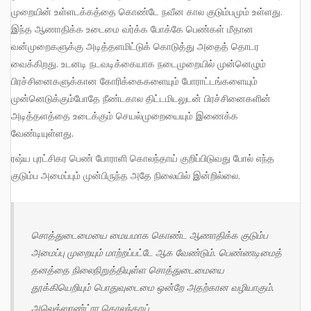
முறையின் உள்ளடக்கத்தை கொண்டே நவீன கால குடும்பமும் உள்ளது.
இந்த ஆணாதிக்க உடைமை வர்க்க போக்கே பெண்கள் மீதான
வன்முறைகளுக்கு அடித்தளமிட்டுக் கொடுத்து அதைத் தொடர
வைக்கிறது. உடனடி நடவடிக்கையாக நடைமுறையில் முன்னெழும்
பிரச்சினைகளுக்கான கோரிக்கைகளையும் போராட்டங்களையும்
முன்னெடுக்கும்போதே நீண்டகால திட்டமிடலுடன் பிரச்சினைகளின்
அடித்தளத்தை உடைக்கும் செயல்முறையையும் இணைக்க
வேண்டியுள்ளது.
ரஷ்ய புரட்சிகர பெண் போராளி கொலந்தாய் குறிப்பிடுவது போல் எந்த
குடும்ப அமைப்பும் முன்பிருந்த அதே நிலையில் இன்றில்லை.
சொத்துடைமையை மையமாக கொண்ட ஆணாதிக்க குடும்ப
அமைப்பு முறையும் மாற்றப்பட்டே ஆக வேண்டும். பெண்ணடிமைத்
தனத்தை நிலைநிறுத்தியுள்ள சொத்துடைமையை
தூக்கியெறியும் பொதுவுடைமை ஒன்றே அதற்கான வழியாகும்.
அலெக்ஸாண்ட்ரா கொலந்தாய்