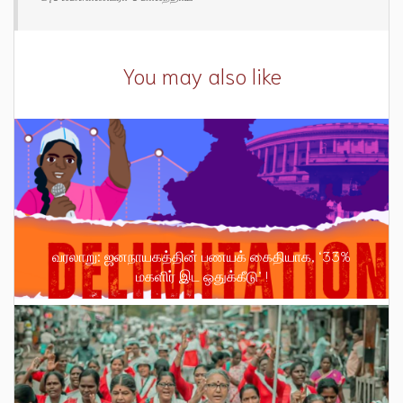
You may also like
வரலாறு: ஜனநாயகத்தின் பணயக் கைதியாக, ‘33%
மகளிர் இட ஒதுக்கீடு’ !