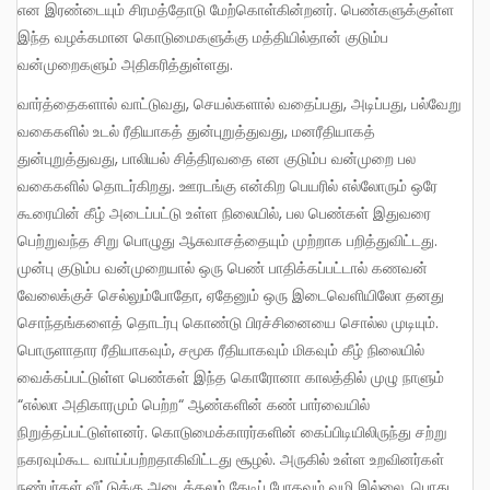
என இரண்டையும் சிரமத்தோடு மேற்கொள்கின்றனர். பெண்களுக்குள்ள
இந்த வழக்கமான கொடுமைகளுக்கு மத்தியில்தான் குடும்ப
வன்முறைகளும் அதிகரித்துள்ளது.
வார்த்தைகளால் வாட்டுவது, செயல்களால் வதைப்பது, அடிப்பது, பல்வேறு
வகைகளில் உடல் ரீதியாகத் துன்புறுத்துவது, மனரீதியாகத்
துன்புறுத்துவது, பாலியல் சித்திரவதை என குடும்ப வன்முறை பல
வகைகளில் தொடர்கிறது. ஊரடங்கு என்கிற பெயரில் எல்லோரும் ஒரே
கூரையின் கீழ் அடைப்பட்டு உள்ள நிலையில், பல பெண்கள் இதுவரை
பெற்றுவந்த சிறு பொழுது ஆசுவாசத்தையும் முற்றாக பறித்துவிட்டது.
முன்பு குடும்ப வன்முறையால் ஒரு பெண் பாதிக்கப்பட்டால் கணவன்
வேலைக்குச் செல்லும்போதோ, ஏதேனும் ஒரு இடைவெளியிலோ தனது
சொந்தங்களைத் தொடர்பு கொண்டு பிரச்சினையை சொல்ல முடியும்.
பொருளாதார ரீதியாகவும், சமூக ரீதியாகவும் மிகவும் கீழ் நிலையில்
வைக்கப்பட்டுள்ள பெண்கள் இந்த கொரோனா காலத்தில் முழு நாளும்
“எல்லா அதிகாரமும் பெற்ற“ ஆண்களின் கண் பார்வையில்
நிறுத்தப்பட்டுள்ளனர். கொடுமைக்காரர்களின் கைப்பிடியிலிருந்து சற்று
நகரவும்கூட வாய்ப்பற்றதாகிவிட்டது சூழல். அருகில் உள்ள உறவினர்கள்
நண்பர்கள் வீட்டுக்கு அடைக்கலம் தேடிப் போகவும் வழி இல்லை. பொது