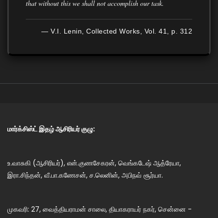
that without this we shall not accomplish our task.
— V.I. Lenin, Collected Works, Vol. 41, p. 312
மார்க்சிஸ்ட் இதழ் ஆசிரியர் குழு:
உ.வாசுகி (ஆசிரியர்), என்.குணசேகரன், வெங்கடேஷ் ஆத்ரேயா,
இரா.சிந்தன், வீ.பா.கணேசன், ச.லெனின், அபிநவ் சூர்யா.
முகவரி: 27, வைத்தியராமன் சாலை, தியாகராயர் நகர், சென்னை -