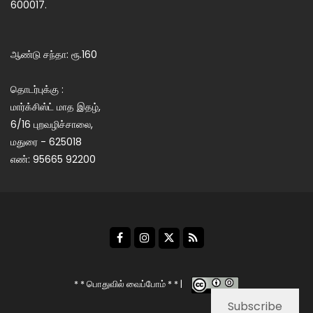
600017.
ஆண்டு சந்தா: ரூ.160
தொடர்புக்கு :
மார்க்சிஸ்ட் மாத இதழ்,
6/16 புறவழிச்சாலை,
மதுரை - 625018
எண்: 95665 92200
* * பொதுவில் வைப்போம் * * |
Subscribe