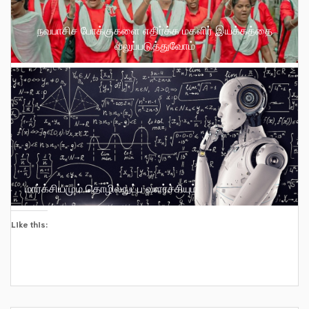
நவபாசிச போக்குகளை எதிர்க்க மகளிர் இயக்கத்தை
வலுப்படுத்துவோம்
மார்க்சியமும் தொழில்நுட்ப வளர்ச்சியும்
Like this: