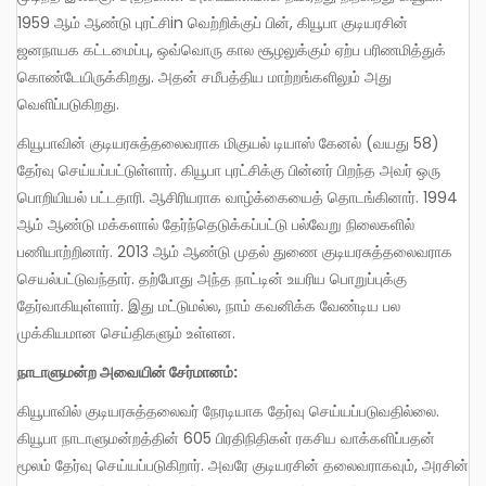
1959 ஆம் ஆண்டு புரட்சிin வெற்றிக்குப் பின், கியூபா குடியரசின்
ஜனநாயக கட்டமைப்பு, ஒவ்வொரு கால சூழலுக்கும் ஏற்ப பரிணமித்துக்
கொண்டேயிருக்கிறது. அதன் சமீபத்திய மாற்றங்களிலும் அது
வெளிப்படுகிறது.
கியூபாவின் குடியரசுத்தலைவராக மிகுயல் டியாஸ் கேனல் (வயது 58)
தேர்வு செய்யப்பட்டுள்ளார். கியூபா புரட்சிக்கு பின்னர் பிறந்த அவர் ஒரு
பொறியியல் பட்டதாரி. ஆசிரியராக வாழ்க்கையைத் தொடங்கினார். 1994
ஆம் ஆண்டு மக்களால் தேர்ந்தெடுக்கப்பட்டு பல்வேறு நிலைகளில்
பணியாற்றினார். 2013 ஆம் ஆண்டு முதல் துணை குடியரசுத்தலைவராக
செயல்பட்டுவந்தார். தற்போது அந்த நாட்டின் உயரிய பொறுப்புக்கு
தேர்வாகியுள்ளார். இது மட்டுமல்ல, நாம் கவனிக்க வேண்டிய பல
முக்கியமான செய்திகளும் உள்ளன.
நாடாளுமன்ற அவையின் சேர்மானம்:
கியூபாவில் குடியரசுத்தலைவர் நேரடியாக தேர்வு செய்யப்படுவதில்லை.
கியூபா நாடாளுமன்றத்தின் 605 பிரதிநிதிகள் ரகசிய வாக்களிப்பதன்
மூலம் தேர்வு செய்யப்படுகிறார். அவரே குடியரசின் தலைவராகவும், அரசின்