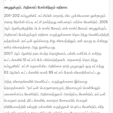
ஊழலுக்கும், அதிகாரப் போக்கிற்கும் எதிராக:
2011-2012 கம்யூனிஸ்ட் கட்சியின் மாநாடு, மிக முக்கியமான ஒன்றாகும்.
அதை நோக்கி எப்படி கட்சி நகர்ந்தது என்பதைப் பார்க்க வேண்டும். 2005
ஆம் ஆண்டிலிருந்தே பிடல் காஸ்ட்ரோவும், ரால் காஸ்ட்ரோவும் ஊழலுக்கும்,
அதிகாரப் போக்குக்கும் எதிராக கருத்துக்களை தொடர்ந்து வெளிப்படுத்தி
வந்தார்கள். நாட்டின் ஒவ்வொரு சிறு கிராமத்திலும், ஏன் தவறு நடக்கிறது
என்ற விவாதத்தை அது தூண்டியது.
2007 ஆம் ஆண்டு நடைபெற்ற தொழிலகம், பள்ளி, வசிப்பிடம் சார்ந்த
கூட்டங்களில் 51 லட்சம் பேர் பங்கெடுத்தனர். அதனைத் தொடர்ந்து
கம்யூனிஸ்ட் கட்சி உருவாக்கிய அறிக்கை நாடு முழுவதும் ஒரு லட்சத்து
63 ஆயிரம் கூட்டங்களில் சுமார் 89 லட்சம் பேரால் விவாதிக்கப்பட்டது.
அந்த விவாதங்களில் வெளிப்பட்ட கருத்துக்களை இவ்வாறு
தொகுக்கலாம். “நாட்டின் பொருளாதாரமும், நிர்வாகமும் மென்மேலும்
பரவலாக்கப்படவேண்டும், அதிகாரத்துவம் அகற்றப்படவேண்டும், நாட்டின்
பொருளா தாரத் திட்டங்களில், சுகாதார சேவையில், பொருள்
விநியோகத்தில் உள்ளூர் மக்களின் கருத்துகள் பெறப்படவேண்டும், வீடு,