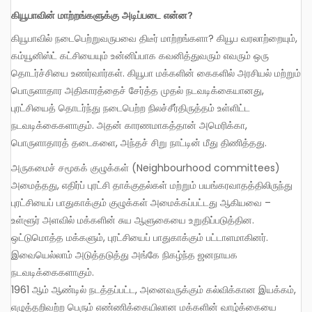
கியூபாவின் மாற்றங்களுக்கு அடிப்படை என்ன?
கியூபாவில் நடைபெற்றுவருபவை திடீர் மாற்றங்களா? கியூப வரலாற்றையும்,
கம்யூனிஸ்ட் கட்சியையும் உன்னிப்பாக கவனித்துவரும் எவரும் ஒரு
தொடர்ச்சியை உணர்வார்கள். கியூபா மக்களின் கைகளில் அரசியல் மற்றும்
பொருளாதார அதிகாரத்தைச் சேர்த்த முதல் நடவடிக்கையானது,
புரட்சியைத் தொடர்ந்து நடைபெற்ற நிலச்சீர்திருத்தம் உள்ளிட்ட
நடவடிக்கைகளாகும். அதன் காரணமாகத்தான் அமெரிக்கா,
பொருளாதாரத் தடைகளை, அந்தச் சிறு நாட்டின் மீது திணித்தது.
அருகமைச் சமூகக் குழுக்கள் (Neighbourhood committees)
அமைத்தது, எதிர்ப் புரட்சி தாக்குதல்கள் மற்றும் பயங்கரவாதத்திலிருந்து
புரட்சியைப் பாதுகாக்கும் குழுக்கள் அமைக்கப்பட்டது ஆகியவை –
உள்ளூர் அளவில் மக்களின் சுய ஆளுகையை உறுதிப்படுத்தின.
ஒட்டுமொத்த மக்களும், புரட்சியைப் பாதுகாக்கும் பட்டாளமாகினர்.
இவையெல்லாம் அடுத்தடுத்து அங்கே நிகழ்ந்த ஜனநாயக
நடவடிக்கைகளாகும்.
1961 ஆம் ஆண்டில் நடத்தப்பட்ட, அனைவருக்கும் கல்விக்கான இயக்கம்,
எழுத்தறிவற்ற பெரும் எண்ணிக்கையிலான மக்களின் வாழ்க்கையை