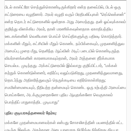
பிடல் காஸ்ட்ரோ செத்துக்கொண்டிருக்கிறார் என்ற தலைப்பில், பிடல் ஒரு
கட்டுரையை எழுதினார். அவர் எழுதி வரும் பிரதிபலிப்புகள் “ரெப்லெக்ஸன்”
என்ற தொடர் கட்டுரைகளில் ஒன்றாக அது அமைந்தது. தன் ஓய்வுக்காலம்
குறித்து விளக்கிய அவர், தான் மரணிக்கவுள்ளதாக ஏகாதிபத்திய
ஊடகங்களின் வெளியான பொய்ச் செய்திகளுக்கு பதிலடி கொடுத்தார்.
மக்களின் மீதும், கட்சியின் மீதும் கொண்ட நம்பிக்கையும், முதலாளித்துவ
அமைப்பு முறை மீது, தெளிந்த ஆய்வின் அடிப் படையில் கொண்டிருந்த
விமர்சனங்களின் காரணமாகவும்தான், அவர் அத்தனை தீர்க்கமாக
செயல்பட முடிந்தது. அக்கட்டுரையில் இவ்வாறு குறிப்பிட்டார், “மக்கள்
கற்றுக் கொண்டுள்ளனர், எதிர்ப்பு வலுப்படுகிறது, முதலாளித்துவமானது,
தொடர்ந்து அதிகரித்துவரும் நெருக்கடியை எதிர்கொள்கிறது;
சமமின்மையையும், நீதியற்ற தன்மையும் கொண்ட ஒரு உற்பத்தி அமைப்பை
பொய்களோ, அடக்குமுறைகளோ புதிய ஆயுதங்களோ வெகுகாலம்
பொத்திப் பாதுகாத்திட முடியாது”
புதிய குடியரசுத்தலைவர் தேர்வு:
மக்களே முதன்மையானவர்கள் என்பது சோசலிசத்தின் பயணத்தில் எட்ட
முடிந்த இலக்கு. அதற்கான அடையாளமாக நிமிர்ந்து நிற்கிறது கியூபா.