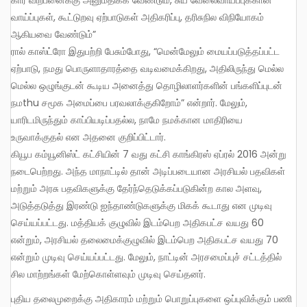
கார் விற்பனைக்கு அனுமதிக்க வேண்டும், சுய வேலைவாய்ப்புக்கான
வாய்ப்புகள், கூட்டுறவு ஏற்பாடுகள் அதிகரிப்பு, தரிசுநில விநியோகம்
ஆகியவை வேண்டும்”
ரால் காஸ்ட்ரோ இதுபற்றி பேசும்போது, “மென்மேலும் மையப்படுத்தப்பட்ட
ஏற்பாடு, நமது பொருளாதாரத்தை வடிவமைக்கிறது, அதிலிருந்து மெல்ல
மெல்ல ஒழுங்குடன் கூடிய அனைத்து தொழிலாளர்களின் பங்களிப்புடன்
நமthu சமூக அமைப்பை பரவலாக்குகிறோம்” என்றார். மேலும்,
யாரிடமிருந்தும் காப்பியடிப்பதல்ல, நாமே நமக்கான மாதிரியை
உருவாக்குதல் என அதனை குறிப்பிட்டார்.
கியூப கம்யூனிஸ்ட் கட்சியின் 7 வது கட்சி காங்கிரஸ் ஏப்ரல் 2016 அன்று
நடைபெற்றது. அந்த மாநாட்டில் தான் அடிப்படையான அரசியல் பதவிகள்
மற்றும் அரசு பதவிகளுக்கு தேர்ந்தெடுக்கப்படுகின்ற கால அளவு,
அடுத்தடுத்து இரண்டு ஐந்தாண்டுகளுக்கு மிகக் கூடாது என முடிவு
செய்யப்பட்டது. மத்தியக் குழுவில் இடம்பெற அதிகபட்ச வயது 60
என்றும், அரசியல் தலைமைக்குழுவில் இடம்பெற அதிகபட்ச வயது 70
என்றும் முடிவு செய்யப்பட்டது. மேலும், நாட்டின் அரசமைப்புச் சட்டத்தில்
சில மாற்றங்கள் மேற்கொள்ளவும் முடிவு செய்தனர்.
புதிய தலைமுறைக்கு அதிகாரம் மற்றும் பொறுப்புகளை ஒப்புவிக்கும் பணி