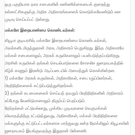
ஒரு பகுதியாக நகர சபைகளின் எண்ணிக்கையைக் குறைத்து
உள்ளாட்சிகளுக்கு அதிக அதிகாரங்களைக் கொடுக்கவேண்டும் என
முடிவு செய்யப்பட் டுள்ளது.
மக்களே இறையாண்மை கொண்டவர்கள்:
கியூபா குடியரசில், மக்களே இறையாண்மை கொண்டவர்கள்,
அவர்களிடமிருந்துதான் அரசு, அதிகாரம் பெறுகிறது. இந்த அதிகாரமே
மக்கள் சபைகளாலும், அரசுக் கருவிகளாலும் பயன்படுத்தப்படுகிறது.
அரசின் கருவிகள் தங்கள் செயல்பாடுகளை சோசலிச ஜனநாயகத்தில்
கீழ்க் காணும் இரண்டு அடிப்படையில் அமைத்துக் கொள்கின்றன.
1) மக்களே அரசுக் கருவிகள், அதிகாரிகள், சபை உறுப்பினர்கள்,
பிரதிநிதிகளைக் கட்டுப்படுத்துகிறார்கள்.
2) தங்கள் கடமைகளைச் செய்யத் தவறும் பிரதிநிதிகளின் அதிகாரம்
எப்போது வேண்டுமானாலும் திரும்பப் பெறப்படும்.
தேர்தல்கள் மட்டுமல்லாது, முக்கிய முடிவுகளை வெகுமக்கள்
விவாதத்திற்கு உட்படுத்துவது, அதிகாரிகள், மக்கள் பிரதிநிதிகளை
மக்களுக்கு கட்டுப்பட்டவர்களாக மாற்றுவது என்ற நோக்கிலும் கியூபாவின்
ஜனநாயகம் இயங்குவதற்கு இதுதான் பின்னணி.