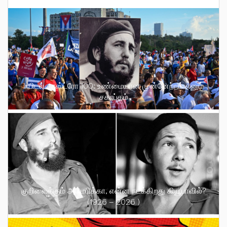
ஃபிடல் காஸ்ட்ரோ 100: உண்மையான முன்னேற்றம் எனும்
சகாப்தம்
குறிவைக்கும் அமெரிக்கா, என்ன நடக்கிறது கியூபாவில்?
(1926 – 2026 )