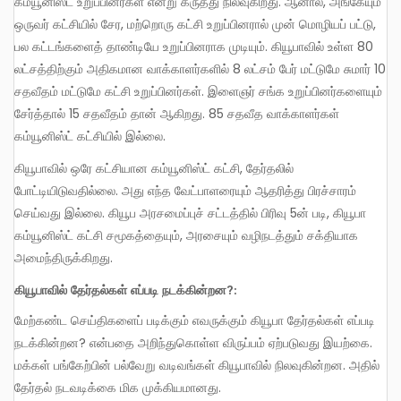
கம்யூனிஸ்ட் உறுப்பினர்கள் என்று கருத்து நிலவுகிறது. ஆனால், அங்கேயும்
ஒருவர் கட்சியில் சேர, மற்றொரு கட்சி உறுப்பினரால் முன் மொழியப் பட்டு,
பல கட்டங்களைத் தாண்டியே உறுப்பினராக முடியும். கியூபாவில் உள்ள 80
லட்சத்திற்கும் அதிகமான வாக்காளர்களில் 8 லட்சம் பேர் மட்டுமே சுமார் 10
சதவீதம் மட்டுமே கட்சி உறுப்பினர்கள். இளைஞர் சங்க உறுப்பினர்களையும்
சேர்த்தால் 15 சதவீதம் தான் ஆகிறது. 85 சதவீத வாக்காளர்கள்
கம்யூனிஸ்ட் கட்சியில் இல்லை.
கியூபாவில் ஒரே கட்சியான கம்யூனிஸ்ட் கட்சி, தேர்தலில்
போட்டியிடுவதில்லை. அது எந்த வேட்பாளரையும் ஆதரித்து பிரச்சாரம்
செய்வது இல்லை. கியூப அரசமைப்புச் சட்டத்தில் பிரிவு 5ன் படி, கியூபா
கம்யூனிஸ்ட் கட்சி சமூகத்தையும், அரசையும் வழிநடத்தும் சக்தியாக
அமைந்திருக்கிறது.
கியூபாவில் தேர்தல்கள் எப்படி நடக்கின்றன?:
மேற்கண்ட செய்திகளைப் படிக்கும் எவருக்கும் கியூபா தேர்தல்கள் எப்படி
நடக்கின்றன? என்பதை அறிந்துகொள்ள விருப்பம் ஏற்படுவது இயற்கை.
மக்கள் பங்கேற்பின் பல்வேறு வடிவங்கள் கியூபாவில் நிலவுகின்றன. அதில்
தேர்தல் நடவடிக்கை மிக முக்கியமானது.