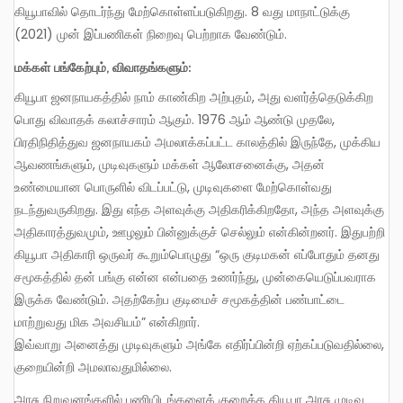
கியூபாவில் தொடர்ந்து மேற்கொள்ளப்படுகிறது. 8 வது மாநாட்டுக்கு
(2021) முன் இப்பணிகள் நிறைவு பெற்றாக வேண்டும்.
மக்கள் பங்கேற்பும், விவாதங்களும்:
கியூபா ஜனநாயகத்தில் நாம் காண்கிற அற்புதம், அது வளர்த்தெடுக்கிற
பொது விவாதக் கலாச்சாரம் ஆகும். 1976 ஆம் ஆண்டு முதலே,
பிரதிநிதித்துவ ஜனநாயகம் அமலாக்கப்பட்ட காலத்தில் இருந்தே, முக்கிய
ஆவணங்களும், முடிவுகளும் மக்கள் ஆலோசனைக்கு, அதன்
உண்மையான பொருளில் விடப்பட்டு, முடிவுகளை மேற்கொள்வது
நடந்துவருகிறது. இது எந்த அளவுக்கு அதிகரிக்கிறதோ, அந்த அளவுக்கு
அதிகாரத்துவமும், ஊழலும் பின்னுக்குச் செல்லும் என்கின்றனர். இதுபற்றி
கியூபா அதிகாரி ஒருவர் கூறும்பொழுது “ஒரு குடிமகன் எப்போதும் தனது
சமூகத்தில் தன் பங்கு என்ன என்பதை உணர்ந்து, முன்கையெடுப்பவராக
இருக்க வேண்டும். அதற்கேற்ப குடிமைச் சமூகத்தின் பண்பாட்டை
மாற்றுவது மிக அவசியம்” என்கிறார்.
இவ்வாறு அனைத்து முடிவுகளும் அங்கே எதிர்ப்பின்றி ஏற்கப்படுவதில்லை,
குறையின்றி அமலாவதுமில்லை.
அரசு நிறுவனங்களில் பணியிடங்களைக் குறைக்க கியூபா அரசு முடிவு