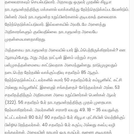
தலைவராகவும் செயல்படுவார். அதாவது ஒருவர் முதலில் கியூபா
நாடாளுமன்றத்திற்கு மக்களால் வாக்களித்து தேர்ந்தெடுக்கப்படவேண்டும்.
பின்னர் அவர் நாடாளுமன்ற உறுப்பினர்களால் குடியரசுத் தலைவராக
தேர்ந்தெடுக்கப்படுவார். இவ்வகையில் அவரிடமே அனைத்து
அதிகாரங்களும் குவிவதில்லை. நாடாளுமன்ற அவையே
முதன்மையானதாகிறது.
அத்தகைய நாடாளுமன்ற அவையில் யார் இடம்பெற்றிருக்கிறார்கள்? என
ஆராயும்போது, அது அந்த நாட்டின் இனம் மற்றும் சமூக
பன்முகத்தன்மையை காட்டுவதாக அமைந்துள்ளது. நாடுமுழுவதும்
நடைபெற்ற தேர்தலில் வாக்குப்பதிவு சதவீதம் 85 ஆகும்.
தேர்ந்தெடுக்கப்பட்டவர்களில் சுமார் 50 சதவீதம்பேர் கம்யூனிஸ்ட் கட்சி
அல்லது கம்யூனிஸ்ட் இளைஞர் சங்கத்தைச் சேர்ந்தவர்கள் அல்ல. 53
சதவீதத்திற்கும் அதிகமான அவை உறுப்பினர்கள் பெண்கள் ஆவர்
(322). 56 சதவீதம் பேர் நாடாளுமன்றத்திற்கு முதல் முறையாக
தேர்வாகிறார்கள். அவர்களின் சராசரி வயது 49. 18 – 35 வயதுக்கு
உட்பட்டவர்கள் 80 பேர்/ 90 சதவீதம் பேர் கியூபா புரட்சியின் வெற்றிக்குப்
பின்pu பிறந்தவர்கள். 40 சதவீதம் பேர் கருப்பு அல்லது கலப்பு வழி
வந்தவர்கள். அவையின் நாயகர் ஒரு கருப்பர். துணை குடியரசுத்