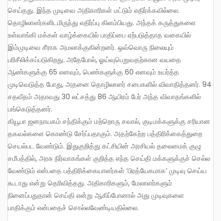
செய்தது. இந்த முடிவை அதிகாரிகள் மட்டும் எதிர்க்கவில்லை.
தொழிலாளர்களிடமிருந்து எதிர்ப்பு கிளம்பியது. அந்தக் கருத்துகளை
உள்வாங்கி மக்கள் வாழ்க்கையில் பாதிப்பை ஏற்படுத்தாத வகையில்
இம்முடிவை சீராக அமலாக்குகின்றனர். ஒவ்வொரு நிலையும்
பரிசீலிக்கப்படுகிறது. அதேபோல், ஓய்வுபெறுவதற்கான வயதை
ஆண்களுக்கு 65 எனவும், பெண்களுக்கு 60 எனவும் உயர்த்த
முடிவெடுத்த போது, அதனை தொழிலாளர் சபைகளில் விவாதித்தனர். 94
சதவீதம் அதாவது 30 லட்சத்து 86 ஆயிரம் பேர் அந்த விவாதங்களில்
பங்கெடுத்தனர்.
கியூபா ஜனநாயகம் சந்திக்கும் மற்றொரு சவால், குடிமக்களுக்கு சரியான
தகவல்களை கொண்டு சேர்ப்பதாகும். அதற்கேற்ற பத்திரிக்கைத்துறை
செயல்பட வேண்டும். இதுகுறித்து கட்சியின் அரசியல் தலைமைக் குழு
சமீபத்தில், அரசு நிர்வாகங்கள் குறித்த எந்த செய்தி மக்களுக்குச் செல்ல
வேண்டும் என்பதை பத்திரிக்கையாளர்கள் ‘பிரத்யேகமாக’ முடிவு செய்ய
கூடாது என்று தெரிவித்தது. அதிகாரிகளும், மேலாளர்களும்
நினைப்பதுதான் செய்தி என்று ஆகிப்போனால் அது முடிவுகளை
பாதிக்கும் என்பதைச் சொல்லவேண்டியதில்லை.