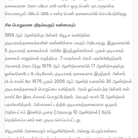
தலைவரான அனா மரியா மாரி மசடோ ஒரு பெண். நாடாளுமன்ற
செயலகமும் மிரியம் பிரிடோ என்ற பெண் தலைமையில் செயல்படுகிறது.
சில பொதுவான புரிதல்களும் உண்மையும்:
1959 ஆம் ஆண்டுக்கு பின்னர் கியூபா கண்டுள்ள
குடியரசுத்தலைவர்களின் எண்ணிக்கை பலரும் அறியாதது. இதுவரையில்
5 குடியரசுத் தலைவர்கள் அங்கே இருந்துள்ளார்கள். முதல் குடியரசுத்
தலைவர் மானுவெல் உருத்தியா. 7 மாதங்கள் அவர் பதவியிலிருந்தார்.
அவரைத் தொடர்ந்து 1976 ஆம் ஆண்டுவரையில் 17 ஆண்டுகளுக்கு
ஓஸ்வலொடோ டோர்டிகோஸ், குடியரசுத் தலைவராக இருந்தார். பின்னர்
பிடல் காஸ்ட்ரோ 1976 முதல் 2006 ஆம் ஆண்டு வரையி்ல் 30 ஆண்டுகள்
குடியரசுத்தலைவர் பொறுப்பை வகித்தார். அவர் ஓய்வுபெற்ற பின்னர் ரால்
காஸ்ட்ரோ இடைக்காலப் பொறுப்பேற்றார். அவரும் சுமார் 12 ஆண்டுகள்
பதவிவகித்தார். அக்காலகட்டத்தில் குடியரசுத்தலைவராக ஒருவர்
அதிகபட்சம் இரண்டு முறை (அதாவது 10 ஆண்டுகள்) தேர்ந்
தெடுக்கப்படலாம் என முடிவு செய்யப்பட்டது.
கியூபாவில் அனைவரும் கம்யூனிஸ்டுகள், அல்லது பெரும்பான்மை