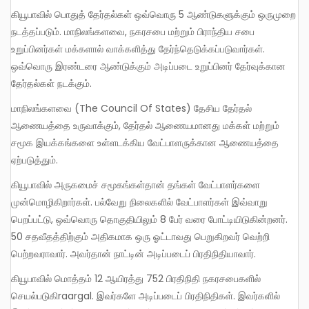
கியூபாவில் பொதுத் தேர்தல்கள் ஒவ்வொரு 5 ஆண்டுகளுக்கும் ஒருமுறை
நடத்தப்படும். மாநிலங்களவை, நகரசபை மற்றும் பிராந்திய சபை
உறுப்பினர்கள் மக்களால் வாக்களித்து தேர்ந்தெடுக்கப்படுவார்கள்.
ஒவ்வொரு இரண்டரை ஆண்டுக்கும் அடிப்படை உறுப்பினர் தேர்வுக்கான
தேர்தல்கள் நடக்கும்.
மாநிலங்களவை (The Council Of States) தேசிய தேர்தல்
ஆணையத்தை உருவாக்கும், தேர்தல் ஆணையமானது மக்கள் மற்றும்
சமூக இயக்கங்களை உள்ளடக்கிய வேட்பாளருக்கான ஆணையத்தை
ஏற்படுத்தும்.
கியூபாவில் அருகமைச் சமூகங்கள்தான் தங்கள் வேட்பாளர்களை
முன்மொழிகிறார்கள். பல்வேறு நிலைகளில் வேட்பாளர்கள் இவ்வாறு
பெறப்பட்டு, ஒவ்வொரு தொகுதியிலும் 8 பேர் வரை போட்டியிடுகின்றனர்.
50 சதவீதத்திற்கும் அதிகமாக ஒரு ஓட்டாவது பெறுகிறவர் வெற்றி
பெற்றவராவார். அவர்தான் நாட்டின் அடிப்படைப் பிரதிநிதியாவார்.
கியூபாவில் மொத்தம் 12 ஆயிரத்து 752 பிரதிநிதி நகரசபைகளில்
செயல்படுகிraargal. இவர்களே அடிப்படைப் பிரதிநிதிகள். இவர்களில்