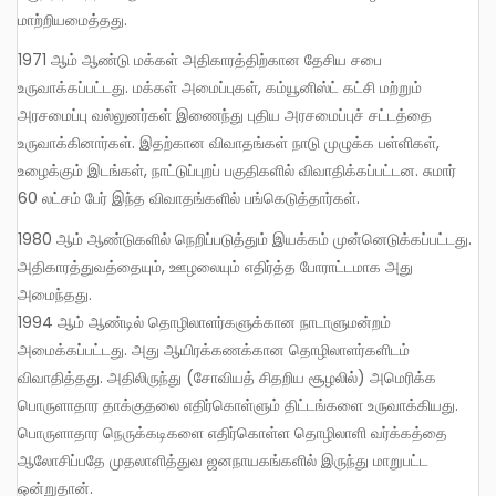
மாற்றியமைத்தது.
1971 ஆம் ஆண்டு மக்கள் அதிகாரத்திற்கான தேசிய சபை
உருவாக்கப்பட்டது. மக்கள் அமைப்புகள், கம்யூனிஸ்ட் கட்சி மற்றும்
அரசமைப்பு வல்லுனர்கள் இணைந்து புதிய அரசமைப்புச் சட்டத்தை
உருவாக்கினார்கள். இதற்கான விவாதங்கள் நாடு முழுக்க பள்ளிகள்,
உழைக்கும் இடங்கள், நாட்டுப்புறப் பகுதிகளில் விவாதிக்கப்பட்டன. சுமார்
60 லட்சம் பேர் இந்த விவாதங்களில் பங்கெடுத்தார்கள்.
1980 ஆம் ஆண்டுகளில் நெறிப்படுத்தும் இயக்கம் முன்னெடுக்கப்பட்டது.
அதிகாரத்துவத்தையும், ஊழலையும் எதிர்த்த போராட்டமாக அது
அமைந்தது.
1994 ஆம் ஆண்டில் தொழிலாளர்களுக்கான நாடாளுமன்றம்
அமைக்கப்பட்டது. அது ஆயிரக்கணக்கான தொழிலாளர்களிடம்
விவாதித்தது. அதிலிருந்து (சோவியத் சிதறிய சூழலில்) அமெரிக்க
பொருளாதார தாக்குதலை எதிர்கொள்ளும் திட்டங்களை உருவாக்கியது.
பொருளாதார நெருக்கடிகளை எதிர்கொள்ள தொழிலாளி வர்க்கத்தை
ஆலோசிப்பதே முதலாளித்துவ ஜனநாயகங்களில் இருந்து மாறுபட்ட
ஒன்றுதான்.