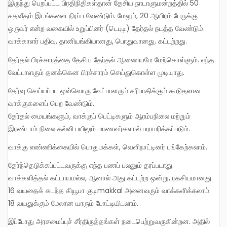
இருந்து பெறப்பட்ட பிரதிநிதிகள்தான் தேசிய நாடாளுமன்றத்தில் 50
சதவீதம் இடங்களை நிரப்ப வேண்டும். மேலும், 20 ஆயிரம் பேருக்கு
ஒருவர் என்ற வகையில் உறுப்பினர் (டெபுடி) தேர்தல் நடத்த வேண்டும்.
வாக்காளர் பதிவு, தானியங்கியானது, பொதுவானது, கட்டற்றது.
தேர்தல் பிரச்சாரத்தை தேசிய தேர்தல் ஆணையமே மேற்கொள்ளும். எந்த
வேட்பாளரும் தனக்கென பிரச்சாரம் செய்துகொள்ள முடியாது.
தேர்வு செய்யப்பட ஒவ்வொரு வேட்பாளரும் சரிபாதிக்கும் கூடுதலான
வாக்குகளைப் பெற வேண்டும்.
தேர்தல் மையங்களும், வாக்குப் பெட்டிகளும் ஆரம்பநிலை மற்றும்
இரண்டாம் நிலை கல்வி பயிலும் மாணவர்களால் பராமரிக்கப்படும்.
வாக்கு எண்ணிக்கையில் பொதுமக்கள், வெளிநாட்டினர் பங்கேற்கலாம்.
தேர்ந்தெடுக்கப்பட்டவருக்கு எந்த பணப் பலனும் தரப்படாது.
வாக்களித்தல் கட்டாயமல்ல, ஆனால் அது கட்டற்ற ஒன்று, ரகசியமானது.
16 வயதைக் கடந்த கியூபா குடிmakkal அனைவரும் வாக்களிக்கலாம்.
18 வயதுக்கும் மேலான யாரும் போட்டியிடலாம்.
இப்போது அரசமைப்புச் சீர்திருத்தங்கள் நடைபெற்றுவருகின்றன. அதில்