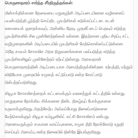
பொருளாதாரம் சார்ந்த சீர்திருத்தங்கள்:
மின்சக்திக்கான தேவையை மறுசுழற்சி அடிப்படையிலான வழிகளைப்
பயன்படுத்தி பூர்த்தி செய்திட முயற்சிகள் எடுக்கப்பட்டன. கடன்
சுமையைக் குறைக்கவும், அன்னிய நேரடி முதலீட்டைப் பெறவும் எடுத்த
முயற்சிகளில் சில முன்னேற்றங்கள் உள்ளன. இதற்கான புதிய சிறப்பு சட்ட
வழிமுறைகளின் அடிப்படையில் முயற்சிகள் மேற்கொள்ளப்பட்டுள்ளன.
அதே சமயம் சோசலிச அரசு நிறுவனங்களை பலப்படுத்த எடுத்த
முயற்சிகளிலும் முன்னேற்றம் ஏற்பட்டுள்ளது. அவைதான்
பொருளாதாரத்தின் அடிப்படையாக அமைந்திருக்கின்றன. உற்பத்தி, மற்றும்
விநியோக முறையில் சமூகத் கட்டுப்பாடு என்ற கோட்பாடு
பின்பற்றப்படுகிறது.
கியூபா சோசலிசத்தைக் கட்டமைக்கும் வரலாற்றுக் கட்டத்தில் உள்ளது.
மாறுதலை நோக்கிய சிக்கலான நீண்ட நிகழ்வுப் போக்குகளை
உருவாக்குகிறது அதற்கேற்ப அவ்வப்போது நிலைப்பாடுகளை
மேற்கொள்ளும் கியூபா கம்யூனிஸ்ட் கட்சி சோசலிசம் என்பது
அனைவருக்கும் சமமான வாய்ப்புகளை, சமூக நீதி நோக்கோடு உறுதி
செய்யும் அமைப்பு என்ற நிலையில் நின்றே இயங்குகிறது.