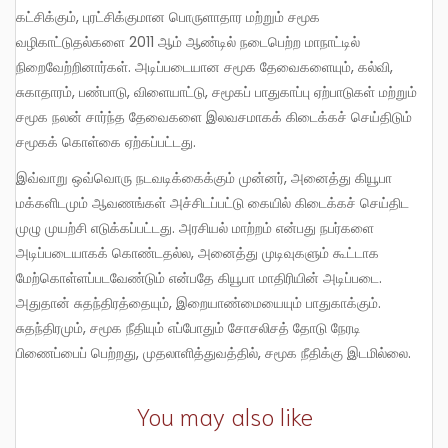
கட்சிக்கும், புரட்சிக்குமான பொருளாதார மற்றும் சமூக
வழிகாட்டுதல்களை 2011 ஆம் ஆண்டில் நடைபெற்ற மாநாட்டில்
நிறைவேற்றினார்கள். அடிப்படையான சமூக தேவைகளையும், கல்வி,
சுகாதாரம், பண்பாடு, விளையாட்டு, சமூகப் பாதுகாப்பு ஏற்பாடுகள் மற்றும்
சமூக நலன் சார்ந்த தேவைகளை இலவசமாகக் கிடைக்கச் செய்திடும்
சமூகக் கொள்கை ஏற்கப்பட்டது.
இவ்வாறு ஒவ்வொரு நடவடிக்கைக்கும் முன்னர், அனைத்து கியூபா
மக்களிடமும் ஆவணங்கள் அச்சிடப்பட்டு கையில் கிடைக்கச் செய்திட
முழு முயற்சி எடுக்கப்பட்டது. அரசியல் மாற்றம் என்பது நபர்களை
அடிப்படையாகக் கொண்டதல்ல, அனைத்து முடிவுகளும் கூட்டாக
மேற்கொள்ளப்படவேண்டும் என்பதே கியூபா மாதிரியின் அடிப்படை.
அதுதான் சுதந்திரத்தையும், இறையாண்மையையும் பாதுகாக்கும்.
சுதந்திரமும், சமூக நீதியும் எப்போதும் சோசலிசத் தோடு நேரடி
பிணைப்பைப் பெற்றது, முதலாளித்துவத்தில், சமூக நீதிக்கு இடமில்லை.
You may also like