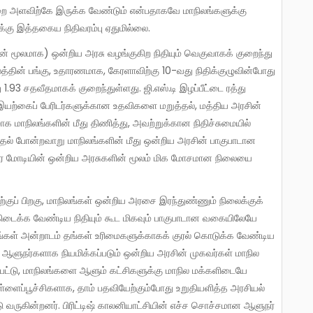
ுறை அளவிற்கே இருக்க வேண்டும் என்பதாகவே மாநிலங்களுக்கு
ுக்கு இத்தகைய நிதிவரம்பு ஏதுமில்லை.
லத்தின் பங்கு, உதாரணமாக, கேரளாவிற்கு 10-வது நிதிக்குழுவின்போது
 1.93 சதவீதமாகக் குறைந்துள்ளது. ஜி.எஸ்.டி இழப்பீட்டை ரத்து
 இயற்கைப் பேரிடர்களுக்கான உதவிகளை மறுத்தல், மத்திய அரசின்
க மாநிலங்களின் மீது திணித்து, அவற்றுக்கான நிதிச்சுமையில்
ுதல் போன்றவாறு மாநிலங்களின் மீது ஒன்றிய அரசின் பாகுபாடான
திர மோடியின் ஒன்றிய அரசுகளின் மூலம் மிக மோசமான நிலையை
கிடைக்க வேண்டிய நிதியும் கூட மிகவும் பாகுபாடான வகையிலேயே
நிலங்கள் அன்றாடம் தங்கள் உரிமைகளுக்காகக் குரல் கொடுக்க வேண்டிய
 ஆளுநர்களாக நியமிக்கப்படும் ஒன்றிய அரசின் முகவர்கள் மாநில
பட்டு, மாநிலங்களை ஆளும் கட்சிகளுக்கு மாநில மக்களிடையே
ிள்ளைப்பூச்சிகளாக, தாம் பதவியேற்கும்போது உறுதியளித்த அரசியல்
டு வருகின்றனர். பிரிட்டிஷ் காலனியாட்சியின் எச்ச சொச்சமான ஆளுநர்