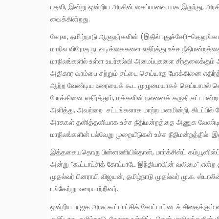
பதவி, இன்று ஒன்றிய அரசின் கைப்பாவையாக இருந்து, அரச
வைக்கின்றது.
கேரள, தமிழ்நாடு ஆளுநர்களின் (இதில் புதுச்சேரி-தெலுங்கானா ஆளுநர்கள் விதிவிலக்கல்ல என்பதையும் குறிப்பிட வேண்டும்)
மாநில விரோத நடவடிக்கைகளை எதிர்த்து உச்ச நீதிமன்றத்தை
மாநிலங்களில் உள்ள உயர்கல்வி அமைப்புகளை சீர்குலைக்கும்
அதிகார வரம்பை சற்றும் சட்டை செய்யாத போக்கினை எதிர்த்
ஆற்ற வேண்டிய உரையைக் கூட முழுமையாகச் செய்யாமல் வெளி
போக்கினை எதிர்த்தும், மக்களின் நலனைக் கருதி சட்டமன்றங்
அளித்து, அவற்றை சட்டங்களாக மாற்ற மனமின்றி, கிடப்பில்
அரசுகள் தனித்தனியாக உச்ச நீதிமன்றத்தை அணுக வேண்டிய
மாநிலங்களின் பல்வேறு முறையீடுகள் உச்ச நீதிமன்றத்தில் இ
இத்தகையதொரு பின்னணியில்தான், மார்க்சிஸ்ட் கம்யூனிஸ்ட் கட்சியின் 24வது அகில இந்திய மாநாட்டையொட்டி, 2025 ஏப்ரல் 3
அன்று “கூட்டாட்சிக் கோட்பாடே இந்தியாவின் வலிமை” என்ற த
முதல்வர் பினராயி விஜயன், தமிழ்நாடு முதல்வர் மு.க. ஸ்டாலின
பங்கேற்று உரையாற்றினர்.
ஒன்றிய பாஜக அரசு கூட்டாட்சிக் கோட்பாட்டைச் சிதைக்கும் வகையில் மாநிலங்களுக்கு உரிய வரிப்பகிர்வை வழங்க மறுப்பது,
குறிப்பாக, தமிழ்நாடு, கேரளா உள்ளிட்ட தென் மாநிலங்களின