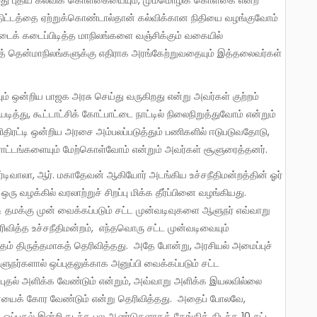
ீ திட்டத்தை ஏற்றுக்கொண்டால்தான் கல்விக்கான நிதியை வழங்குவோம்
டைக் கடைப்பிடித்த மாநிலங்களை வஞ்சிக்கும் வகையில்
தென்மாநிலங்களுக்கு எதிராக அரங்கேற்றுவதையும் இத்தலைவர்கள்
த்து, கூட்டாட்சிக் கோட்பாட்டை நாட்டில் நிலைநிறுத்துவோம் என்றும்
ிரட்டி ஒன்றிய அரசை அம்பலப்படுத்தும் பணிகளில் ஈடுபடுவதோடு,
ட்டங்களையும் மேற்கொள்வோம் என்றும் அவர்கள் சூளுரைத்தனர்.
ரு வழக்கில் வரலாற்றுச் சிறப்பு மிக்க தீர்ப்பினை வழங்கியது.
டி தமக்கு முன் வைக்கப்படும் சட்ட முன்வடிவுகளை ஆளுநர் எவ்வாறு
ிவித்த உச்சநீதிமன்றம், எந்தவொரு சட்ட முன்வடிவையும்
ம் திருத்தமாகத் தெரிவித்தது. அதே போன்று, அரசியல் அமைப்புச்
ஆளுநர்களால் ஒப்புதலுக்காக அனுப்பி வைக்கப்படும் சட்ட
ஒப்புதல் அளிக்க வேண்டும் என்றும், அவ்வாறு அளிக்க இயலவில்லை
சனையைக் கோர வேண்டும் என்று தெரிவித்தது. அதைப் போலவே,
ன் ஒப்புதல் இன்றி கடந்த பல ஆண்டுகளாகத் தேங்கிக் கிடந்த 10 சட்ட