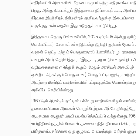
எதிர்க்கட்சி அரசுகளின் மீதான பாகுபாட்டிற்கு எதிராகவே மாநில அரசுகள் நீதிமன்றத்தின் படியேறுகின்றன. நீண்ட காத்திருப்பிற்குப்
பிறகு, அங்கு கிடைக்கும் இத்தகைய தீர்ப்பையும் கூட, அரசிய
நிர்வாக இயந்திரம், நீதிமன்றம் ஆகியவற்றுக்கு இடையிலான
வருகிறது என்பதையே இது எடுத்துக் காட்டுகிறது.
இத்தகையதொரு பின்னணியில், 2025 ஏப்ரல் 15 அன்று தமிழ்நாடு சட்டமன்றத்தில் மாநில முதல்வர் மு.க. ஸ்டாலின் ஓர் அறிவிப்பை
வெளியிட்டார். மேனாள் உச்சநீதிமன்ற நீதிபதி குரியன் ஜ
வரதன் ஷெட்டி மற்றும் பொருளாதாரப் பேராசிரியர் மு. நா
என்றும் அவர் தெரிவித்தார். “இந்தக் குழு மாநில – ஒன்
வழிவகைகளை எடுத்துக் கூறும். மேலும் அரசியல் அமைப்புச் சட
ஒன்றிய அரசுக்கும் பொதுவான) பொதுப்பட்டியலுக்கு மாற்றப்
அவற்றை மீண்டும் மாநிலங்களின் பட்டியலுக்கே கொண்டுவ
அறிவிப்பு தெரிவிக்கிறது.
1967ஆம் ஆண்டில் நாட்டின் பல்வேறு மாநிலங்களிலும் காங்கிரஸ் தலைமையிலான அரசுகள் தோற்கடிக்கப்பட்டு, எதிர்க்கட்சிகளின்
தலைமையிலான அரசுகள் பொறுப்பேற்றன. அப்போதிலிருந்தே, எ
ஆயுதமாக ஆளுநர் பதவி பயன்படுத்தப்பட்டு வந்துள்ளது. 196
உயர்நீதிமன்றத்தின் மேனாள் தலைமை நீதிபதியான பி.வி. ரா
பரிந்துரைப்பதற்கென ஒரு குழுவை அமைத்தது. அந்தக் குழுவ