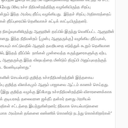
து பிரிவு உச்ச நீதிமன்றத்திற்கு வழங்கியிருந்த சிறப்பு
றும் இந்த அமர்வு தீர்ப்பு வழங்கியது. இந்தச் சிறப்பு அதிகாரத்தைப்
தீர்ப்புரையில் தெளிவாகச் சுட்டிக் காட்டியிருந்தனர்.
. இந்த நீதிமன்றம் (முன்பு ஆளுநருக்கு) வழங்கிய தீர்ப்புகள்,
ையையும் காட்டுவதில் ஆளுநர் தவறியதை எடுத்துக் கூறும் தெளிவான
 இந்தத் தீர்ப்பில் நாங்கள் முன்வைத்த கருத்துரைகளுக்கு ஏற்ப,
, ஆளுநருக்கு இந்த விஷயத்தை மீண்டும் திருப்பி அனுப்புவதற்குத்
ட வேண்டியுள்ளது.”
ரம்பு குறித்த விளக்கமும் ஆளும் பாஜகவை ஆட்டம் காணச் செய்தது.
ு (இது குறித்த வழக்கு இப்போது உச்சநீதிமன்றத்தில் விசாரணைக்காக
க் குடியரசுத் தலைவரான ஜக்தீப் தன்கர் தனது அரசியல்
திபதிகள் சட்டத்தை இயற்றுகின்றனர்; நிர்வாக செயல்பாடுகளை
்ற’மாக அவர்கள் தங்களை எண்ணிக் கொண்டு நடந்து கொள்கிறார்கள்”