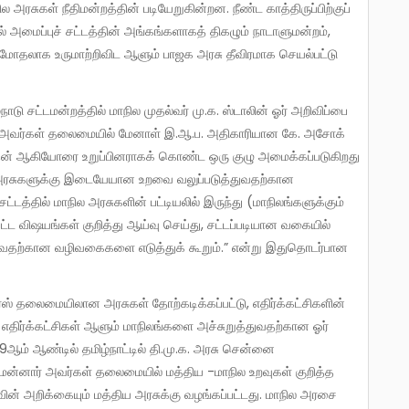
ல் அமைப்புச் சட்டத்தின் அங்கங்களாகத் திகழும் நாடாளுமன்றம்,
 மோதலாக உருமாற்றிவிட ஆளும் பாஜக அரசு தீவிரமாக செயல்பட்டு
ோசப் அவர்கள் தலைமையில் மேனாள் இ.ஆ.ப. அதிகாரியான கே. அசோக்
கநாதன் ஆகியோரை உறுப்பினராகக் கொண்ட ஒரு குழு அமைக்கப்படுகிறது
றிய அரசுகளுக்கு இடையேயான உறவை வலுப்படுத்துவதற்கான
்டத்தில் மாநில அரசுகளின் பட்டியலில் இருந்து (மாநிலங்களுக்கும்
பட்ட விஷயங்கள் குறித்து ஆய்வு செய்து, சட்டப்படியான வகையில்
ருவதற்கான வழிவகைகளை எடுத்துக் கூறும்.” என்று இதுதொடர்பான
திர்க்கட்சிகள் ஆளும் மாநிலங்களை அச்சுறுத்துவதற்கான ஓர்
9ஆம் ஆண்டில் தமிழ்நாட்டில் தி.மு.க. அரசு சென்னை
ஜமன்னார் அவர்கள் தலைமையில் மத்திய -மாநில உறவுகள் குறித்த
ின் அறிக்கையும் மத்திய அரசுக்கு வழங்கப்பட்டது. மாநில அரசை