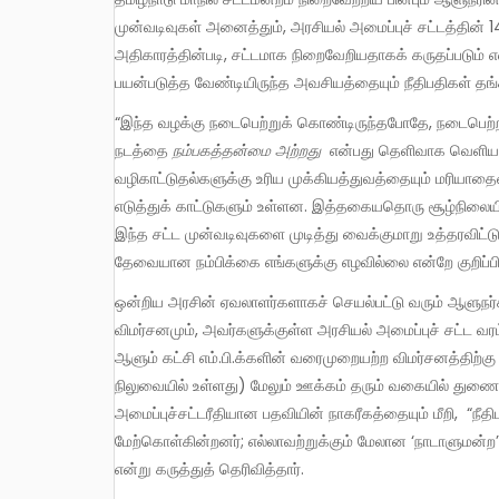
முன்வடிவுகள் அனைத்தும், அரசியல் அமைப்புச் சட்டத்தின் 142வ
அதிகாரத்தின்படி, சட்டமாக நிறைவேறியதாகக் கருதப்படும் என்
பயன்படுத்த வேண்டியிருந்த அவசியத்தையும் நீதிபதிகள் தங்கள் 
“இந்த வழக்கு நடைபெற்றுக் கொண்டிருந்தபோதே, நடைபெற்ற நிகழ்வுகளிலிருந்து ஆளுநரின் தரப்பில் இருந்து வெளிப்பட்ட ஆளுநரின்
நடத்தை
நம்பகத்தன்மை
அற்றது
என்பது தெளிவாக வெளியானது
வழிகாட்டுதல்களுக்கு உரிய முக்கியத்துவத்தையும் மரியாத
எடுத்துக் காட்டுகளும் உள்ளன. இத்தகையதொரு சூழ்நிலையில்,
இந்த சட்ட முன்வடிவுகளை முடித்து வைக்குமாறு உத்தரவிட்டு
தேவையான நம்பிக்கை எங்களுக்கு எழவில்லை என்றே குறிப்பி
ஒன்றிய அரசின் ஏவலாளர்களாகச் செயல்பட்டு வரும் ஆளுநர்களின் செயல்பாடு குறித்த உச்சநீதிமன்றத்தின் இத்தகைய
விமர்சனமும், அவர்களுக்குள்ள அரசியல் அமைப்புச் சட்ட வ
ஆளும் கட்சி எம்.பி.க்களின் வரைமுறையற்ற விமர்சனத்திற்க
நிலுவையில் உள்ளது) மேலும் ஊக்கம் தரும் வகையில் துணை
அமைப்புச்சட்டரீதியான பதவியின் நாகரீகத்தையும் மீறி, “நீ
மேற்கொள்கின்றனர்; எல்லாவற்றுக்கும் மேலான ‘நாடாளுமன
என்று கருத்துத் தெரிவித்தார்.