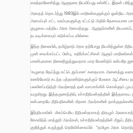
கலந்தாலோசித்து ஆளுநரை நியமிப்பது உள்ளிட்ட இதன் பரிந்த
அதைத் தொடர்ந்து 1983இல் மாநிலங்களுக்கும் ஒன்றிய அரசுக்கும் இடையேயான உறவுகள் குறித்து ஆய்வு செய்யவும், அரசியல்
அமைப்புச் சட்ட வரம்புகளுக்கு உட்பட்டு அதில் தேவையான மா
குழுவை மத்திய அரசு அமைத்தது. ஆளுநர்களின் நியமனம், செ
நடவடிக்கையும் எடுக்கப்படவில்லை.
இந்த நிலையில், தமிழ்நாடு அரசு தற்போது நியமித்துள்ள நீதியரசர் குரியன் ஜோசப் தலைமையிலான குழுவின் பரிந்துரைகள் அரசின்
முன் வைக்கப்பட்ட பின்பு, எதிர்க்கட்சிகள் ஆளும் மாநிலங்
மாண்புகளை நிலைநிறுத்துவதாக மாற வேண்டும் என்பதே
‘கழுதை தேய்ந்து கட்டெறும்பான’ கதையாக அனைத்து வகையான அதிகாரங்களும் தன் வசமே இருக்க வேண்டும் என்ற பேராசை
உணர்வோடு கடந்த பத்தாண்டுகளுக்கும் மேலாக ஆட்சியை நடத
பலவீனப்படுத்தி அவற்றைத் தன் வசமாக்கிக் கொள்ளும் மு
வருகிறது. இத்தருணத்தில், உச்சநீதிமன்றத்தின் இத்தகைய
என்பதையே நீதிபதிகளின் மீதான அவர்களின் தாக்குதல்களில்
இந்தியாவின் மிகப்பெரிய நீதிமன்றமாகத் திகழும் அலகாபாத் நீதிமன்றத்தின் தலைமை நீதிபதியாக இருந்தவரான நீதியரசர்
கோவிந்த் மாத்தூர் அவர்கள், உச்சநீதிமன்றத்தின் மீதும், நீ
குறித்துக் கருத்துத் தெரிவிக்கையில் “தமிழக அரசு தொடுத