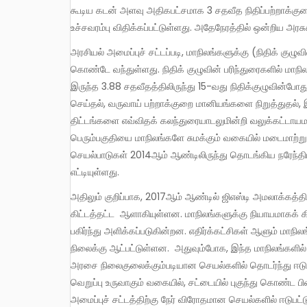
கூடிய கடன் அளவு அதிகபட்சமாக 3 சதவீத நிதிப்பற்றாக்க
உச்சவரம்பு விதிக்கப்பட்டுள்ளது. அதேநேரத்தில் ஒன்றிய அரச
அரசியல் அமைப்புச் சட்டப்படி, மாநிலங்களுக்கு (நிதிக் குழுவின் மூலமாக) ஒன்றிய அரசு வழங்குகிற நிதியும் வெகுவாகக் குறைந்து
கொண்டே வந்துள்ளது. நிதிக் குழுவின் பரிந்துரைகளில் மாநி
இருந்த 3.88 சதவீதத்திலிருந்து 15-வது நிதிக்குழுவின்போது
செய்தல், வருவாய் பற்றாக்குறை மானியங்களை நிறுத்துதல்,
திட்டங்களை எவ்விதக் கலந்துரையாடலுமின்றி வலுக்கட்டாயமா
பெரும்பகுதியை மாநிலங்களே சுமக்கும் வகையில் மடைமாற்ற
செயல்பாடுகள் 2014ஆம் ஆண்டிலிருந்து தொடங்கிய நரேந்
எட்டியுள்ளது.
அதிலும் குறிப்பாக, 2017ஆம் ஆண்டில் ஜிஎஸ்டி அமலாக்கத்திற்குப் பிறகு, மாநிலங்கள் ஒன்றிய அரசை இரந்துண்ணும் நிலைக்குக்
கிட்டத்தட்ட ஆளாகியுள்ளன. மாநிலங்களுக்கு நியாயமாகக் 
பகிர்ந்து அளிக்கப்படுகின்றன. எதிர்க்கட்சிகள் ஆளும் மா
நிலைக்கு ஆட்பட்டுள்ளன. அதுவும்போக, இந்த மாநிலங்களில்
அரசை நிலைகுலைக்கும்படியான செயல்களில் தொடர்ந்து ஈடு
வெறுப்பு உருவாகும் வகையில், சட்டையில் புகுந்து கொண்ட ப
அமைப்புச் சட்டத்திற்கு நேர் விரோதமான செயல்களில் ஈடுபட்