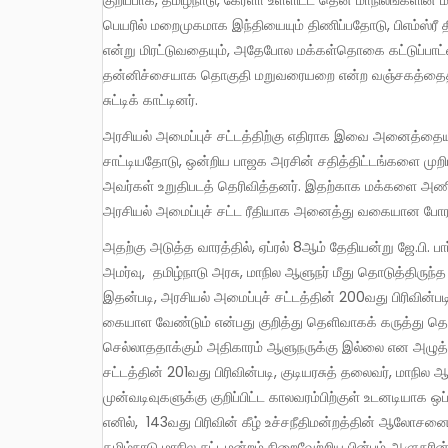
பெயரில் மறைமுகமாக இந்தியையும் திணிப்பதோடு, பிஎம்ஸ்ர
என்று மிரட்டுவதையும், அதேபோல மக்கள்தொகை கட்டுப்பாட்
தன்னிச்சையாக தொகுதி மறுவரையறை என்ற வஞ்சகத்தைத் 
சுட்டிக் காட்டினர்.
அரசியல் அமைப்புச் சட்டத்திற்கு எதிராக இவை அனைத்தையும் ஒன்றிய பாஜக அரசு செய்து வருகிறது என்று அவர்கள் குற்றம்
சாட்டியதோடு, ஒன்றிய பாஜக அரசின் சதித்திட்டங்களை முறியடி
அவர்கள் உறுதிபடத் தெரிவித்தனர். இதற்காக மக்களை அணித
அரசியல் அமைப்புச் சட்ட ரீதியாக அனைத்து வகையான போரா
அதற்கு அடுத்த வாரத்தில், ஏப்ரல் 8ஆம் தேதியன்று ஜே.பி. பார்டிவாலா, ஆர். மகாதேவன் ஆகியோர் அடங்கிய உச்சநீதிமன்றத்தின் ஓர்
அமர்வு, தமிழ்நாடு அரசு, மாநில ஆளுநர் மீது தொடுத்திருந்த ஒ
இதன்படி, அரசியல் அமைப்புச் சட்டத்தின் 200வது பிரிவின்ப
கையாள வேண்டும் என்பது குறித்து தெளிவாகக் கருத்து தெர
செல்லாததாக்கும் அதிகாரம் ஆளுநருக்கு இல்லை என அழுத்த
சட்டத்தின் 201வது பிரிவின்படி, குடியரசுத் தலைவர், மாநில 
முன்வடிவுகளுக்கு குறிப்பிட்ட காலவரம்பிற்குள் உடனடியாக 
எனில், 143வது பிரிவின் கீழ் உச்சநீதிமன்றத்தின் ஆலோ
தமிழ்நாடு மாநில சட்டமன்றம் நிறைவேற்றிய பின்பும் ஆளுநரி