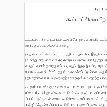
by
Edito
கூட்டாட்சியை நோக
கூட்டாட்சி என்ற கருத்தாக்கத்தைப் பொறுத்தவரையில், கடந்த ஏப்ரல் மாதமானது மிக முக்கியமான பல முன்னெடுப்புகளை நமக்கு
உணர்த்துவதாக அமைந்திருந்தது.
நமது அரசியல் அமைப்புச் சட்டத்தின் முதல் பிரிவு இந்தியா என்ற ஒரு நாட்டை அறிமுகம் செய்கையில், “பாரத் எனப்படும் நமது இந்திய
நாடானது மாநிலங்களின் ஓர் ஒன்றியம் ஆகும்” என்றே குறிப்
பொறுப்புகளின் தனித்தனிப் பட்டியலும், இந்த இரண்டு அம
அரசியல் அமைப்புச் சட்டத்தால் உருவாக்கப்பட்டுள்ளன. அ
நிதியாதாரங்களை வழங்குவதற்கான நிதிக்குழு குறித்த பிரிவு
எனினும் மாநிலங்களுக்கென தனியாக போதிய நிதியாதாரங்கள் எதுவும் கிடையாது. அத்தகைய நிதியாதாரங்களை திரட்டுவதற்கான
உரிமையும் அவற்றுக்கில்லை. மாநிலங்களே தனியாக வரிகளை த
திட்டங்களுக்குத் தேவையான நிதியை அவற்றால் கடன்கள் மூலம்
பட்ஜெட்டுக்கு வெளியேயான நிதியாதார அமைப்புகளை ஒரு மாந