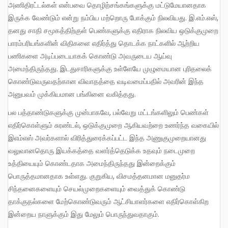
அணிதிரட்டல்கள் என்பவை தொழிற்சங்கங்களுக்கு மட்டுமேயானதாக
இருக்க வேண்டும் என்று நம்பிய மற்றொரு போக்கும் நிலவியது. இ.எம்.எஸ்,
தனது சாதி சமூகத்திற்குள் பெண்களுக்கு எதிராக நிலவிய ஒடுக்குமுறை
பாரம்பரியங்களின் விதிகளை எதிர்த்து தொடக்க நாட்களில் ஆற்றிய
பணிகளை அடிப்படையாகக் கொண்டு அவருடைய ஆய்வு
அமைந்திருந்தது. இடதுசாரிகளுக்கு உள்ளேயே முழுமையான புரிதலைக்
கொண்டுவருவதற்கான விவாதத்தை வடிவமைப்பதில் அவரின் இந்த
அனுபவம் முக்கியமான பங்கினை வகித்தது.
பல பத்தாண்டுகளுக்கு முன்பாகவே, பல்வேறு மட்டங்களிலும் பெண்கள்
எதிர்கொள்ளும் சுரண்டல், ஒடுக்குமுறை ஆகியவற்றை உணர்ந்த வகையில்
இஎம்எஸ் அவர்களால் விரித்துரைக்கப்பட்ட இந்த அணுகுமுறையானது
வலுவானதொரு இயக்கத்தை வளர்த்தெடுக்க உதவும் நடைமுறை
உத்தியையும் கொண்டதாக அமைந்திருந்தது இன்றைக்கும்
பொருத்தமானதாக உள்ளது. குறுகிய, விசமத்தனமான மனுதர்ம
சிந்தனைகளையும் செயல்முறைகளையும் வைத்துக் கொண்டு
தாக்குதல்களை மேற்கொண்டுவரும் ஆட்சியாளர்களை எதிர்கொள்கிற
இன்றைய நாளுக்கும் இது மேலும் பொருந்துவதாகும்.