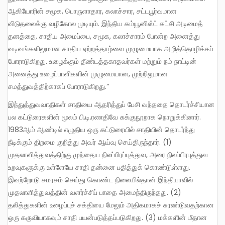
ஆகியோரின் சமூக, பொருளாதார, கலாச்சார, சட்டபூர்வமான
விடுதலைக்கு வழிகோல முடியும். இந்திய கம்யூனிஸ்ட் கட்சி அடிமைத்
தனத்தை, சாதிய அமைப்பை, சமூக, கலாச்சாரம் போன்ற அனைத்து
வடிவங்களிலுமான சாதிய ஏற்றத்தாழ்வை முழுமையாக அழித்தொழிக்கப்
போராடுகிறது. உழைக்கும் தீண்டத்தகாதவர்கள் மற்றும் நம் நாட்டின்
அனைத்து உழைப்பாளிகளின் முழுமையான, முற்றிலுமான
சமத்துவத்திற்காகப் போராடுகிறது.”
இந்துத்துவவாதிகள் சாதியை ஆதரித்துப் பேசி வந்ததை தொடர்ச்சியான
பல கட்டுரைகளின் மூலம் பி.டி.ரணதிவே சுக்குநூறாக நொறுக்கினார்.
1983ஆம் ஆண்டில் எழுதிய ஒரு கட்டுரையில் சாதியின் தொடர்ந்து
நீடிக்கும் திறமை குறித்து அவர் ஆய்வு செய்திருந்தார். (1)
முதலாளித்துவத்திற்கு முந்தைய நிலப்பிரப்புத்துவ, அரை நிலப்பிரபுத்துவ
உறவுகளுக்கு உள்ளேயே சாதி தன்னை பதித்துக் கொண்டுள்ளது.
இவற்றோடு சமரசம் செய்து கொண்ட நிலையில்தான் இந்தியாவில்
முதலாளித்துவத்தின் வளர்ச்சிப் பாதை அமைந்திருந்தது. (2)
தலித்துகளின் உழைப்புச் சக்தியை மேலும் அதிகமாகச் சுரண்டுவதற்கான
ஒரு கருவியாகவும் சாதி பயன்படுத்தப்படுகிறது. (3) மக்களின் மீதான