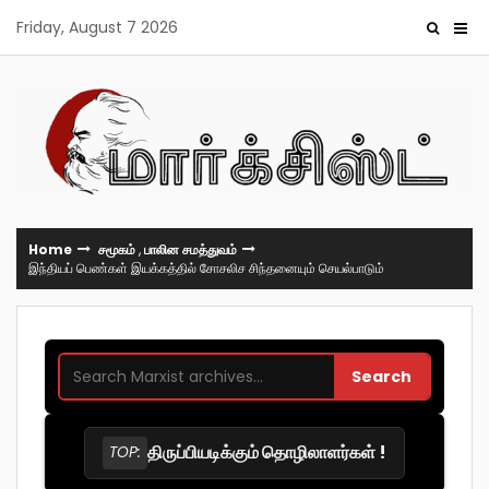
Skip
Friday, August 7 2026
to
content
Home
சமூகம்
,
பாலின சமத்துவம்
இந்தியப் பெண்கள் இயக்கத்தில் சோசலிச சிந்தனையும் செயல்பாடும்
Search
திருப்பியடிக்கும் தொழிலாளர்கள் !
TOP: