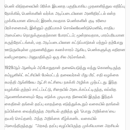
பெண் விடுதலையின் பிரிக்க இயலாத பகுதியாகிய முதலாளித்துவ எதிர்ப்பு
நோக்கில், பெண்களின் வர்க்க அடிப்படையிலான அணிதிரட்டல் என்ற
முக்கியமான விசயம்; இரண்டாவதாக பெண்களின் குடி உரிமை
பிரச்சனைகள், இன்னும் குறிப்பாகச் சொல்லவேண்டுமெனில், சாதிய
அமைப்பை நொறுக்குவதற்கான போராட்டம்; மூன்றாவதாக, பாரம்பரியமான
கருத்தோட்டங்கள், மத அடிப்படையிலான கட்டுப்பாடுகள் மற்றும் தற்போது
ஊடுருவியுள்ள முதலாளித்துவ கலாச்சாரம் ஆகிய, பெண்களுக்கு எதிரான
வன்முறையை அனுமதிக்கும் ஒரு சில அம்சங்கள்.
1929ஆம் ஆண்டில் அப்போதுதான் தலையெடுத்து வந்து கொண்டிருந்த
கம்யூனிஸ்ட் கட்சியின் மேல்மட்டத் தலைவர்கள் மீது மீரட் சதி வழக்கை
சுமத்தி ஆங்கிலேய ஆட்சி கட்சியை நசுக்கி அழிக்க முற்பட்டது. இந்த
வழக்கில் குற்றம் சாட்டப்பட்டு, சிறையில் அடைக்கப்பட்டிருந்த, எவ்வித
ஆவணங்களையும் தேடி எடுக்க முடியாத நிலையில் இருந்த இந்தக்
கைதிகள் தங்கள் தரப்பு வாதத்தை எடுத்துக்கூறும் வகையில் தாங்கள்
நம்பிக்கை வைத்திருந்த அரசியல் குறித்த ஓர் ‘பொது அறிக்கை’யை
தயார் செய்தனர். அந்த அறிக்கை கீழ்க்கண்ட வகையில்
அமைந்திருந்தது: “அரசுத் தரப்பு எழுப்பியிருந்த முக்கியமான அரசியல்