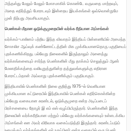
அந்தஸ்து மேலும் மேலும் மோசமாகிக் கொண்டே வருவதை மாற்றவும்,
அதை எதிர்த்துப் போராடவும் இன்றைய இயக்கங்கள் ஒவ்வொன்றுமே
முன் நிற்பது அவசியமாகும்.
பெண்கள் மீதான ஒடுக்குமுறையின் வர்க்க ரீதியான அம்சங்கள்
வர்க்கம்-பாலினம் பற்றிய இந்த விவாதம் இந்தியப் பின்னணியில் அமைந்த
சோசலிச ஆய்வுக் கண்ணோட்டத்தின் மிக முக்கியமானதொரு பகுதியைப்
புறக்கணிக்கிறது. பல்வேறு நிலைகளில் இருந்தாலும் அனைத்து
வர்க்கங்களையும் சார்ந்த பெண்களின் மீது தாக்கம் செலுத்தும் ஆண்
மேலாதிக்கத்தை வலியுறுத்துகின்ற தத்துவங்களுக்கு எதிரான
போராட்டம்தான் அவ்வாறு புறக்கணிக்கும் பகுதியாகும்.
இந்தியாவில் பெண்களின் நிலை குறித்து 1975-ல் வெளியான
முக்கியமான கட்டுரையில் இந்தியாவில் பெண்கள் எதிர்கொள்கின்ற
பல்வேறு வகையான சுரண்டல், ஒடுக்குமுறை என்ற அடிப்படைப்
பிரச்சனையை தோழர் இ எம் எஸ் எழுப்பியிருந்தார். பெண்களின் இந்த
நிலையின் வர்க்கரீதியான மற்றும் பல்வேறு வர்க்கங்களையும் உள்ளடக்கிய
அம்சங்கள் என அவர் விரிவாக வகைப்படுத்தி இருந்தார். சுரண்டப்படும்
உழைக்கும் வர்க்கங்களின் ஓர் உறுப்பினர் என்ற வகையில் ஒரு பெண்