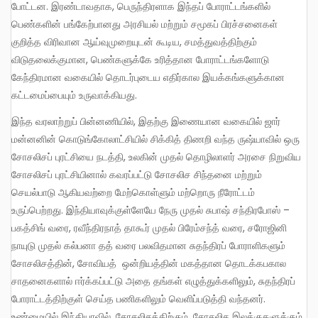
போட்டன. இரண்டாவதாக, பெருந்திரளாக இந்தப் போராட்டங்களில்
பெண்களின் பங்கேற்பானது அரசியல் மற்றும் சமூகப் பிரச்சனைகள்
குறித்த விரிவான ஆய்வுமுறையுடன் கூடிய, சமத்துவத்திற்கும்
விடுதலைக்குமான, பெண்களுக்கே உரித்தான போராட்டங்களோடு
கேந்திரமான வகையில் தொடர்புடைய எதிர்கால இயக்கங்களுக்கான
கட்டமைப்பையும் உருவாக்கியது.
இந்த வரலாற்றுப் பின்னணியில், இதற்கு இணையான வகையில் ஜார்
மன்னனின் கொடுங்கோலாட்சியில் சிக்கித் திணறி வந்த ருஷ்யாவில் ஒரு
சோசலிசப் புரட்சியை நடத்தி, உலகின் முதல் தொழிலாளர் அரசை நிறுவிய
சோசலிசப் புரட்சியினால் கவரப்பட்டு சோசலிச சிந்தனை மற்றும்
செயல்பாடு ஆகியவற்றை மேற்கொள்ளும் மற்றொரு நீரோட்டம்
உருப்பெற்றது. இந்தியாவுக்குள்ளேயே நேரு முதல் சுபாஷ் சந்திரபோஸ் –
பகத்சிங் வரை, ரவீந்திரநாத் தாகூர் முதல் பிரேம்சந்த் வரை, சரோஜினி
நாயுடு முதல் கல்பனா தத் வரை பலவிதமான சுதந்திரப் போராளிகளும்
சோசலிசத்தின், சோவியத் ஒன்றியத்தின் மகத்தான தொடக்கபகால
சாதனைகளால் ஈர்க்கப்பட்டு அதை தங்கள் எழுத்துக்களிலும், சுதந்திரப்
போராட்டத்திற்குள் செய்த பணிகளிலும் வெளிப்படுத்தி வந்தனர்.
உண்மையில் இந்தியாவில், சோசலிசத்திற்கும், சோசலிச இலக்குகளுக்கும்