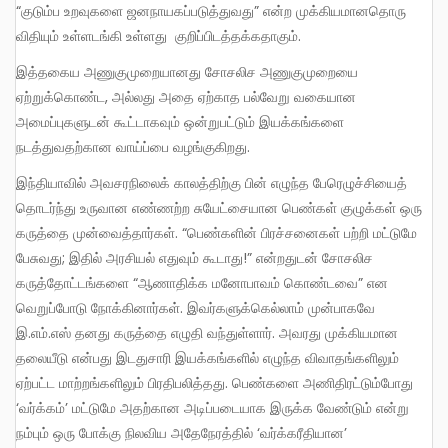
“குடும்ப உறவுகளை ஜனநாயகப்படுத்துவது” என்ற முக்கியமானதொரு
விதியும் உள்ளடங்கி உள்ளது குறிப்பிடத்தக்கதாகும்.
இத்தகைய அணுகுமுறையானது சோசலிச அணுகுமுறையை
ஏற்றுக்கொண்ட, அல்லது அதை ஏற்காத பல்வேறு வகையான
அமைப்புகளுடன் கூட்டாகவும் ஒன்றுபட்டும் இயக்கங்களை
நடத்துவதற்கான வாய்ப்பை வழங்குகிறது.
இந்தியாவில் அவசரநிலைக் காலத்திற்கு பின் எழுந்த பேரெழுச்சியைத்
தொடர்ந்து உருவான எண்ணற்ற சுயேட்சையான பெண்கள் குழுக்கள் ஒரு
கருத்தை முன்வைத்தார்கள். “பெண்களின் பிரச்சனைகள் பற்றி மட்டுமே
பேசுவது; இதில் அரசியல் எதுவும் கூடாது!” என்றதுடன் சோசலிச
கருத்தோட்டங்களை “ஆணாதிக்க மனோபாவம் கொண்டவை” என
வெறுப்போடு நோக்கினார்கள். இவர்களுக்கெல்லாம் முன்பாகவே
இ.எம்.எஸ் தனது கருத்தை எழுதி வந்துள்ளார். அவரது முக்கியமான
தலையீடு என்பது இடதுசாரி இயக்கங்களில் எழுந்த விவாதங்களிலும்
ஏற்பட்ட மாற்றங்களிலும் பிரதிபலித்தது. பெண்களை அணிதிரட்டும்போது
‘வர்க்கம்’ மட்டுமே அதற்கான அடிப்படையாக இருக்க வேண்டும் என்று
நம்பும் ஒரு போக்கு நிலவிய அதேநேரத்தில் ‘வர்க்கரீதியான’