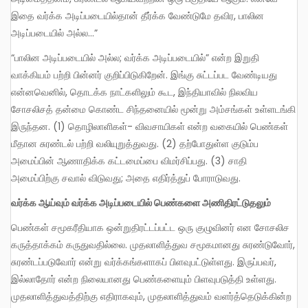
இதை வர்க்க அடிப்படையில்தான் தீர்க்க வேண்டுமே தவிர, பாலின
அடிப்படையில் அல்ல…”
“பாலின அடிப்படையில் அல்ல; வர்க்க அடிப்படையில்” என்ற இறுதி
வாக்கியம் பற்றி பின்னர் குறிப்பிடுகிறேன். இங்கு சுட்டப்பட வேண்டியது
என்னவெனில், தொடக்க நாட்களிலும் கூட, இந்தியாவில் நிலவிய
சோசலிசத் தன்மை கொண்ட சிந்தனையில் மூன்று அம்சங்கள் உள்ளடங்கி
இருந்தன. (1) தொழிலாளிகள்- விவசாயிகள் என்ற வகையில் பெண்கள்
மீதான சுரண்டல் பற்றி வலியுறுத்துவது. (2) தற்போதுள்ள குடும்ப
அமைப்பின் ஆணாதிக்க கட்டமைப்பை விமர்சிப்பது. (3) சாதி
அமைப்பிற்கு சவால் விடுவது; அதை எதிர்த்துப் போராடுவது.
வர்க்க ஆய்வும் வர்க்க அடிப்படையில் பெண்களை அணிதிரட்டுதலும்
பெண்கள் சமூகரீதியாக ஒன்றுதிரட்டப்பட்ட ஒரு குழுவினர் என சோசலிச
கருத்தாக்கம் கருதுவதில்லை. முதலாளித்துவ சமூகமானது சுரண்டுவோர்,
சுரண்டப்படுவோர் என்று வர்க்கங்களாகப் பிளவுபட்டுள்ளது. இருப்பவர்,
இல்லாதோர் என்ற நிலையானது பெண்களையும் பிளவுபடுத்தி உள்ளது.
முதலாளித்துவத்திற்கு எதிராகவும், முதலாளித்துவம் வளர்த்தெடுக்கின்ற