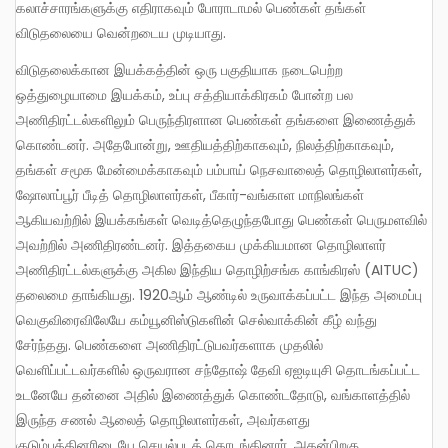
கலாச்சாரங்களுக்கு எதிராகவும் போராடாமல் பெண்கள் தங்கள்
விடுதலையை வென்றடைய முடியாது.
விடுதலைக்கான இயக்கத்தின் ஒரு பகுதியாக நடைபெற்ற
ஒத்துழையாமை இயக்கம், உப்பு சத்தியாக்கிரகம் போன்ற பல
அணிதிரட்டல்களிலும் பெருந்திரளான பெண்கள் தங்களை இணைத்துக்
கொண்டனர். அதேபோன்று, ஊதியத்திற்காகவும், நிலத்திற்காகவும்,
தங்கள் சமூக மேன்மைக்காகவும் பம்பாய் நெசவாலைத் தொழிலாளர்கள்,
ஷோலாப்பூர் பீடித் தொழிலாளர்கள், பீகார்-வங்காள மாநிலங்கள்
ஆகியவற்றில் இயக்கங்கள் வெடித்தெழுந்தபோது பெண்கள் பெருமளவில்
அவற்றில் அணிதிரண்டனர். இத்தகைய முக்கியமான தொழிலாளர்
அணிதிரட்டல்களுக்கு அகில இந்திய தொழிற்சங்க காங்கிரஸ் (AITUC)
தலைமை தாங்கியது. 1920ஆம் ஆண்டில் உருவாக்கப்பட்ட இந்த அமைப்பு
வெகுவிரைவிலேயே கம்யூனிஸ்டுகளின் செல்வாக்கின் கீழ் வந்து
சேர்ந்தது. பெண்களை அணிதிரட்டுபவர்களாக முதலில்
வெளிப்பட்டவர்களில் ஒருவரான சந்தோஷ் தேவி ஏஐடியுசி தொடங்கப்பட்ட
உடனேயே தன்னை அதில் இணைத்துக் கொண்டதோடு, வங்காளத்தில்
இருந்த சணல் ஆலைத் தொழிலாளர்கள், அவர்களது
குடும்பத்தினரிடையே செயல்படத் தொடங்கினார். அதன்பிறகு