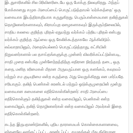
இடதுசாரிகளில் சில பிரிவினரிடையே ஒரு போக்கு நிலவுகிறது. அந்தப்
போக்கானது சமூக அமைப்பைப் பொருட்படுத்தாமல் ‘வர்க்கத்தை’ ஒரு
வகையாக இயந்திரகதியாக கருதுகிறது. பெரும்பான்மையான தலித்துகள்
தொழிலாளர்களாகவும், கிராமப்புற ஏழைகளாகவும் இருக்கும்நிலையில், ​​
சாதிய கலவை குறித்த புரிதல் ஏதுமற்று வர்க்கம் பற்றிய புரிதல் என்பது
வர்க்கம் குறித்த ஆய்வை ஒரு கேலிக்கூத்தாகவே ஆக்கிவிடும்.
எவ்வாறாயினும், அதையெல்லாம் பொருட்படுத்தாது, கட்சியின்
நிறுவனர்களால் பல தசாப்தங்களுக்கு முன்னர் விவரிக்கப்பட்டுள்ளபடி,
சாதி முறை என்பதே முன்னேற்றத்திற்கு எதிரான நிரந்தரத் தடை, ஒரு
கறை, மனித உரிமைகள் மீதான அருவருப்பான ஒரு களங்கம், கவுரவம்
மற்றும் சம குடியுரிமை என்ற கருத்தை அது வெறுக்கிறது என பார்ப்பதே
சரியாகும். தலித் பெண்கள் சுரண்டல் மற்றும் ஒடுக்குமுறையின் மூன்று
வகையான சுமைகளை எதிர்கொள்கின்றனர்: சாதி அமைப்பை
எதிர்கொள்ளும் தலித்துகள் என்ற வகையிலும், பெண்கள் என்ற
வகையிலும், தலித் தொழிலாளர்கள் என்ற வகையிலும் அவர்கள் இதை
எதிர்கொள்கின்றனர்.
கடந்த இருபதாண்டுகளில், புதிய தாராளமயக் கொள்கைகளானவை,
ஏற்கனவே ஓரங்கட்டப்பட்ட, சுரண்டப்பட்ட சமூகங்கள் மீது தீவிரமான