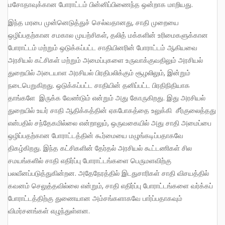
மசோதாவுக்கான போராட்டம் பின்னிப்பிணைந்த ஒன்றாக மாறியது.
இந்த மரபை முன்னெடுத்துச் செல்வதானது, சாதி முறையை
ஒழிப்பதற்கான சமகால முயற்சிகள், தலித் மக்களின் உரிமைகளுக்கான
போராட்டம் மற்றும் ஒடுக்கப்பட்ட சாதியினரின் போராட்டம் ஆகியவை
அரசியல் கட்சிகள் மற்றும் அமைப்புகளை உருவாக்குவதிலும் அரசியல்
துறையில் அடையாள அரசியல் பிரதிபலிக்கும் சூழலிலும், இன்றும்
நடைபெறுகிறது. ஒடுக்கப்பட்ட சாதியின் தனிப்பட்ட பிரதிநிதியாக
தாங்களே இருக்க வேண்டும் என்றும் அது கோருகிறது. இது அரசியல்
துறையில் உயர் சாதி ஆதிக்கத்தின் ஏகபோகத்தை உலுக்கி சீர்குலைத்தது
என்பதில் சந்தேகமில்லை என்றாலும், ஒருவகையில் அது சாதி அமைப்பை
ஒழிப்பதற்கான போராட்டத்தின் கூர்மையை மழுங்கடிப்பதாகவே
திகழ்கிறது. இந்த கட்சிகளின் தேர்தல் அரசியல் கூட்டணிகள் சில
சமயங்களில் சாதி எதிர்ப்பு போராட்டங்களை பெருமளவிற்கு
பலவீனப்படுத்துகின்றன. அதேநேரத்தில் இடதுசாரிகள் சாதி விசயத்தில்
கவனம் செலுத்தவில்லை என்றும், சாதி எதிர்ப்பு போராட்டங்களை வர்க்கப்
போராட்டத்திற்கு துணையான அம்சங்களாகவே பார்ப்பதாகவும்
விமர்சனங்கள் எழுந்துள்ளன.