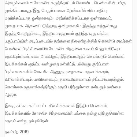
அழைக்கலாம் – சோசலிச கருத்தோட்டம் கொண்ட பெண்களின் பங்கு
முக்கியமானது. இது பெரும்பாலான நேரங்களில் உரிய மதிப்பு
அளிக்கப்படாத ஒன்றாகவும், அங்கீகரிக்கப்படாத ஒன்றாகவும்,
முறையாக ஆவணப்படுத்தாத ஒன்றாகவுமே இருந்து வந்துள்ளது.
இருந்தபோதிலும்கூட, இந்திய சமுதாயம் குறித்த ஒரு வர்க்க
பகுப்பாய்வின் அடிப்படையில் தங்களை நிலைநிறுத்திக் கொண்டு அவர்கள்
பெண்கள் பிரச்சினையில் சோசலிச சிந்தனை உலகம் மேலும் விரிவுபட
உதவியுள்ளனர். உலக அளவிலும், இந்தியாவிலும் செயல்படும் பெண்கள்
இயக்கங்கள் குடும்ப வன்முறை உள்ளிட்டு பல்வேறு குறிப்பான
பிரச்சனைகளில் சோசலிச அணுகுமுறைகளை உருவாக்கவும்,
விரிவாக்கிடவும், பணிகளையும், தலையீடுகளையும் திட்டமிடுவதற்கும்,
கொள்கை உருவாக்கத்திற்கும் உதவி புரிந்துள்ளன என்பதும் உண்மை
ஆகும்.
இங்கு சுட்டிக் காட்டப்பட்ட சில சிக்கல்கள் இந்திய பெண்கள்
இயக்கங்களில் சோசலிச சிந்தனையின் பங்கை நன்கு புரிந்துகொள்ள
உதவும் என்று நம்புகிறேன்.
நவம்பர், 2019