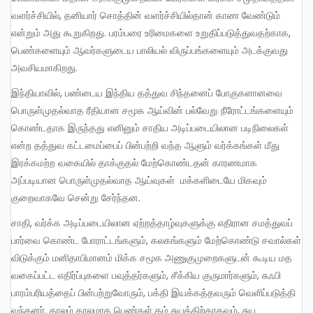
வளர்ச்சியில், தனியார் சொத்தின் வளர்ச்சியில்தான் காண வேண்டும்
என்றும் அது கூறுகிறது. பரம்பரை உரிமைகளை உறுதிப்படுத்துவதற்காக,
பெண்களையும் ஆவர்களுடைய பாலியல் விருப்பங்களையும் அடக்குவது
அவசியமாகிறது.
இந்தியாவில், பண்டைய இந்திய தத்துவ சிந்தனைப் போகுகளானவை
பொருள்முதல்வாத ரீதியான சமூக ஆய்வின் பல்வேறு நீரோட்டங்களையும்
கொண்டதாக இருந்தது எனினும் சாதிய அடிப்படையிலான படிநிலைகள்
என்ற தத்துவ கட்டமைப்பைப் பின்பற்றி வந்த ஆளும் வர்க்கங்கள் மீது
இரக்கமற்ற வகையில் தாக்குதல் மேற்கொண்டதன் காரணமாக
அப்படியான பொருள்முதல்வாத ஆய்வுகள் மக்களிடையே மிகவும்
குறைவாகவே சென்று சேர்ந்தன.
சாதி, வர்க்க அடிப்படையிலான ஏற்றத்தாழ்வுகளுக்கு எதிரான சமத்துவப்
பார்வை கொண்ட போராட்டங்களும், கலகங்களும் மேற்கொண்டு சவால்கள்
விடுக்கும் மனிதாபிமானம் மிக்க சமூக அணுகுமுறைகளுடன் கூடிய மத
வகைப்பட்ட எதிர்ப்புகளை பவுத்தர்களும், சீக்கிய குருமார்களும், சுஃபி
பாரம்பரியத்தைப் பின்பற்றுவோரும், பக்தி இயக்கத்தவரும் வெளிப்படுத்தி
வந்தனர். காலம் காலமாக பெண்கள் தம் சுயத்திற்காகவும், சுய