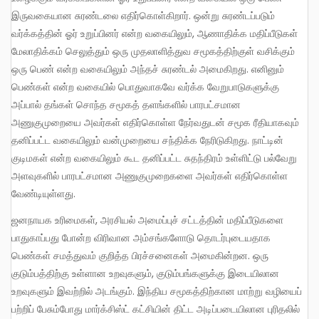
இருவகையான சுரண்டலை எதிர்கொள்கிறார். ஒன்று சுரண்டப்படும்
வர்க்கத்தின் ஓர் உறுப்பினர் என்ற வகையிலும், ஆணாதிக்க மதிப்பீடுகள்
மேலாதிக்கம் செலுத்தும் ஒரு முதலாளித்துவ சமூகத்திற்குள் வசிக்கும்
ஒரு பெண் என்ற வகையிலும் அந்தச் சுரண்டல் அமைகிறது. எனினும்
பெண்கள் என்ற வகையில் பொதுவாகவே வர்க்க வேறுபாடுகளுக்கு
அப்பால் தங்கள் சொந்த சமூகத் தளங்களில் பாரபட்சமான
அணுகுமுறையை அவர்கள் எதிர்கொள்ள நேர்வதுடன் சமூக ரீதியாகவும்
தனிப்பட்ட வகையிலும் வன்முறையை சந்திக்க நேரிடுகிறது. நாட்டின்
குடிமகள் என்ற வகையிலும் கூட தனிப்பட்ட சுதந்திரம் உள்ளிட்டு பல்வேறு
அளவுகளில் பாரபட்சமான அணுகுமுறைகளை அவர்கள் எதிர்கொள்ள
வேண்டியுள்ளது.
ஜனநாயக உரிமைகள், அரசியல் அமைப்புச் சட்டத்தின் மதிப்பீடுகளை
பாதுகாப்பது போன்ற விரிவான அம்சங்களோடு தொடர்புடையதாக
பெண்கள் சமத்துவம் குறித்த பிரச்சனைகள் அமைகின்றன. ஒரு
குடும்பத்திற்கு உள்ளான உறவுகளும், குடும்பங்களுக்கு இடையிலான
உறவுகளும் இவற்றில் அடங்கும். இந்திய சமூகத்திற்கான மாற்று வழியைப்
பற்றிப் பேசும்போது மார்க்சிஸ்ட் கட்சியின் திட்ட அடிப்படையிலான புரிதலில்