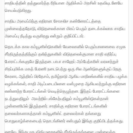
சாதியத்தின் தத்துவார்த்த ரீதியான ஆதிக்கம் அரசின் உதவியுடனேயே
செயல்படுகிறது.
சாதிய அமைப்பிற்கு எதிரான சோசலிச கண்ணோட்டத்தை
முன்வைத்ததோடு, விடுதலைக்கான மிகப் பெரும் தடைக்கல்லாக சாதிய
அமைப்பு நீடித்து வருகிறது என்றும் குறிப்பிட்டார்.
தொடக்க கால கம்யூனிஸ்டுகளின் வேலைகளில் பெரும்பாலானவை சமூக
சீர்திருத்தத்திற்கும் தலித்துகளின் விடுதலைக்குமான சாதி எதிர்ப்பு
போராட்டங்களுமே இருந்தன. பாபா சாஹேப் அம்பேத்கரின் வரலாற்றுச்
சிறப்புமிக்க மகத் பேரணி நடைபெற்று ஒரு சில ஆண்டுகளுக்குப் பிறகு
கேரளா, ஆந்திரப் பிரதேசம், தமிழ்நாடு ஆகிய மாநிலங்களில் சாதிய பழக்க
வழக்கங்கள், சாதி அடிப்படையிலான வன்முறை ஆகியவற்றுக்கு எதிரான
எண்ணற்ற போராட்டங்கள் வெடித்தெழுந்தன. இந்தப் போராட்டங்களை
நடத்துவதிலும் அவற்றில் பங்கேற்பதிலும் கம்யூனிஸ்டுகள்தான்
முன்னணியில் இருந்தனர். சாதிக்கு எதிரான போராட்டங்களின்
தலைவர்களாகத்தான் கம்யூனிஸ்ட் தலைவர்கள் தங்களது
பொதுவாழ்க்கையைத் தொடங்கினர் என்பதும் இங்கு குறிப்பிடத்தக்கது.
எனவே, இந்து மத விதிமுறைகளில் சீர்திருத்தங்களை முன்வைத்த