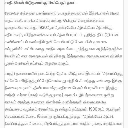
சாதி
:
பெண் விடுதலைக்கு மிகப்பெரும் தடை
சோசலிச சிந்தனையாளர்களைப் பொறுத்தவரையில் இந்தியாவில் நிலவி
வரும் சாதி, சாதிய அமைப்பு என்பது பெரிதும் வெறுக்கத்தக்க
ஒன்றாகவே உள்ளது. 1930ஆம் ஆண்டிலேயே ஆங்கிலேய ஆட்சிக்கு
எதிராகவும், விடுதலைக்காகவும் ஆன போராட்டம் குறித்த திட்டரீதியான
கண்ணோட்டம் எனப்படும் தன் செயல்பாட்டு மேடையின் மூலமாக
கம்யூனிஸ்ட் கட்சியானது சாதிய அமைப்பை முற்றிலுமாக அழித்தொழிக்க
வேண்டும் என அறைகூவல் விடுத்தது. இத்தகைய அறைகூவலை விடுத்த
முதல் அரசியல் கட்சியும் அதுவே ஆகும்.
காந்தி தலைமையில் நடைபெற்ற தேசிய விடுதலை இயக்கம் ‘அமைப்பிற்கு
உள்ளேயே சீர்திருத்தம்’ மேற்கொள்வது பற்றி பேசி வந்தது என்பதை இங்கு
நினைவு கூரலாம். தீண்டாமைக்கு எதிரான பெரும் போராளியாக இருந்த
காந்தி வர்ண (சாதி அடுக்குமுறை) அமைப்பு இயற்கையான ஒன்று
எனவும் அதற்கு தவறான விளக்கம் அளித்ததன் விளைவாகவே
தீண்டாமை வழக்கம் தோன்றியது என்றும் நம்பினார். 1930ஆம் ஆண்டின்
செயல்பாட்டு மேடை இவ்வாறு குறிப்பிட்டிருந்தது: “ஆங்கிலேய ஆட்சி,
நிலப்பிரபுத்துவ அமைப்பு, பிற்போக்குத்தனமான சாதிய முறை, மதரீதியான