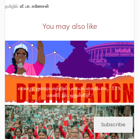
தமிழில்:
வீ. பா. கணேசன்
You may also like
வரலாறு: ஜனநாயகத்தின் பணயக் கைதியாக, ‘33%
மகளிர் இட ஒதுக்கீடு’ !
Subscribe