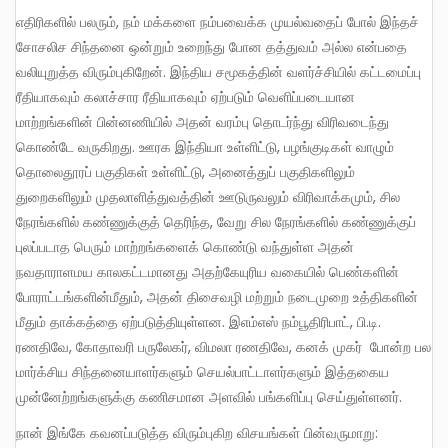
எதிரிகளில் பலரும், நம் மக்களை நம்பவைக்க முயல்வதைப் போல் இந்தச்
சோசலிச சிந்தனை ஒன்றும் உறைந்து போன தத்துவம் அல்ல என்பதை
வலியுறுத்த விரும்புகிறேன். இந்திய சமூகத்தின் வளர்ச்சியில் கட்டமைப்பு
ரீதியாகவும் கலாச்சார ரீதியாகவும் ஏற்படும் வெளிப்படையான
மாற்றங்களின் பின்னணியில் அதன் வரம்பு தொடர்ந்து விரிவடைந்து
கொண்டே வருகிறது. ஊரக இந்தியா உள்ளிட்டு, பழங்குடிகள் வாழும்
தொலைதூரப் பகுதிகள் உள்ளிட்டு, அனைத்துப் பகுதிகளிலும்
துறைகளிலும் முதலாளித்துவத்தின் ஊடுருவலும் விரிவாக்கமும், சில
நேரங்களில் கண்ணுக்குத் தெரிந்த, வேறு சில நேரங்களில் கண்ணுக்குப்
புலப்படாத பெரும் மாற்றங்களைக் கொண்டு வந்துள்ள அதன்
நவதாராளமய காலகட்டமானது அதற்கேயுரிய வகையில் பெண்களின்
போராட்டங்களின்மீதும், அதன் திசைவழி மற்றும் நடைமுறை உத்திகளின்
மீதும் தாக்கத்தை ஏற்படுத்தியுள்ளன. இஎம்எஸ் நம்பூதிரிபாட், பி.டி.
ரணதிவே, கோதாவரி பருலேகர், விமலா ரணதிவே, கனக் முகர் போன்ற பல
மார்க்சிய சிந்தனையாளர்களும் செயல்பாட்டாளர்களும் இத்தகைய
முன்னேற்றங்களுக்கு கணிசமான அளவில் பங்களிப்பு செய்துள்ளனர்.
நான் இங்கே கவனப்படுத்த விரும்புகிற விசயங்கள் பின்வருமாறு: