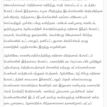
உரிமைக்காகவும் அநீதிகளை எதிர்த்து, சாதி அமைப்பு உட்பட நடத்திய
போராட்டங்கள் இத்தகைய சமூக சீர்திருத்த இயக்கங்களில் பிரதிபலித்தன
என்பதோடு, அத்தகைய இயக்கங்களின் வரம்பை விரிவடையச்
செய்வதிலும் முக்கிய பங்கு வகித்தன. பாலியல் வன்முறை, சுரண்டல்,
ஒடுக்குமுறை ஆகியவற்றின் கொடூரங்களுக்கு எதிரான இந்தப் போராட்ட
மரபுகள், வெவ்வேறு துறைகளில், வெவ்வேறு பிரிவுகளைச் சேர்ந்த
பெண்களின் கூட்டானதும், தனிப்பட்டதுமான கிளர்ச்சிகள் நமது
வரலாற்றின் பகுதியாகவே இருந்து வருகின்றன.
ஆங்கிலேய காலனியாதிக்கத்திற்கு எதிரான விடுதலைப் போராட்டம்
பெண்களின் இத்தகைய போராட்ட வரலாற்றில் தர அடிப்படையில் முற்றிலும்
புதியதொரு அத்தியாயத்தைக் கொண்டு வந்தது. லட்சக்கணக்கான
பெண்கள் காந்தியால் உந்துதல் பெற்றனர். ஆங்கிலேய ஆட்சிக்கு எதிரான
போராட்டத்தின் மையமாக இல்லாவிட்டாலும் அதன் உள்ளாகவாவது
பெண்களை கொண்டுவர வேண்டும் என இதுவரை கண்டிராத வகையில்
அவர் (காந்தி) மேற்கொண்ட உணர்வுப் பூர்வமான முயற்சிகள் ‘நல்ல’
பெண்மணிகளின் இடம் வீட்டின் நான்கு சுவர்களுக்கு உள்ளேதான் என்ற
நடைமுறையை, ஆணாதிக்க சிந்தனைகளை தலைகீழாகப் புரட்டிப்