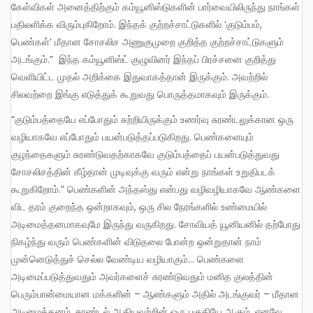
கேள்விகள் அனைத்திற்கும் கம்யூனிஸ்டுகளின் பார்வையிலிருந்து நாங்கள்
பதிலளிக்க விரும்புகிறோம். இந்தக் குற்றச்சாட்டுகளில் ‘குடும்பம்,
பெண்கள்’ மீதான சோசலிச அணுகுமுறை குறித்த குற்றச்சாட்டுகளும்
அடங்கும்.” இந்த கம்யூனிஸ்ட் குழுவினர் இந்தப் பிரச்சனை குறித்து
வெளியிட்ட முதல் அறிக்கை இதுவாகத்தான் இருக்கும். அவற்றில்
சிலவற்றை இங்கு எடுத்துக் கூறுவது பொருத்தமாகவும் இருக்கும்.
“குடும்பத்தையே எப்போதும் சுற்றியிருக்கும் உணர்வு சுரண்டலுக்கான ஒரு
வழியாகவே எப்போதும் பயன்படுத்தப்படுகிறது. பெண்களையும்
குழந்தைகளும் சுரண்டுவதற்காகவே குடும்பத்தைப் பயன்படுத்துவது
சோசலிசத்தின் கீழ்தான் முடிவுக்கு வரும் என்று நாங்கள் உறுதிபடக்
கூறுகிறோம்.” பெண்களின் அந்தஸ்து என்பது வழிவழியாகவே ஆண்களை
விட தரம் குறைந்த ஒன்றாகவும், ஒரு சில நேரங்களில் உண்மையில்
அடிமைத்தனமாகவுமே இருந்து வருகிறது. சோவியத் யூனியனில் தற்போது
நிகழ்ந்து வரும் பெண்களின் விடுதலை போன்ற ஒன்றுதான் நாம்
முன்னெடுத்துச் செல்ல வேண்டிய வழியாகும்… பெண்களை
அடிமைப்படுத்துவதும் அவர்களைச் சுரண்டுவதும் மனித குலத்தின்
பெரும்பான்மையான மக்களின் – ஆண்களும் அதில் அடங்குவர் – மீதான
அடிமைத்தனம், சுரண்டல் ஆகியவற்றின் ஒரு பகுதியே ஆகும். எனவே