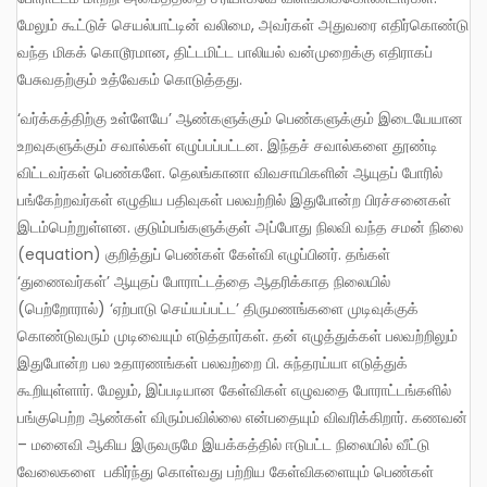
மேலும் கூட்டுச் செயல்பாட்டின் வலிமை, அவர்கள் அதுவரை எதிர்கொண்டு
வந்த மிகக் கொடூரமான, திட்டமிட்ட பாலியல் வன்முறைக்கு எதிராகப்
பேசுவதற்கும் உத்வேகம் கொடுத்தது.
‘வர்க்கத்திற்கு உள்ளேயே’ ஆண்களுக்கும் பெண்களுக்கும் இடையேயான
உறவுகளுக்கும் சவால்கள் எழுப்பப்பட்டன. இந்தச் சவால்களை தூண்டி
விட்டவர்கள் பெண்களே. தெலங்கானா விவசாயிகளின் ஆயுதப் போரில்
பங்கேற்றவர்கள் எழுதிய பதிவுகள் பலவற்றில் இதுபோன்ற பிரச்சனைகள்
இடம்பெற்றுள்ளன. குடும்பங்களுக்குள் அப்போது நிலவி வந்த சமன் நிலை
(equation) குறித்துப் பெண்கள் கேள்வி எழுப்பினர். தங்கள்
‘துணைவர்கள்’ ஆயுதப் போராட்டத்தை ஆதரிக்காத நிலையில்
(பெற்றோரால்) ‘ஏற்பாடு செய்யப்பட்ட’ திருமணங்களை முடிவுக்குக்
கொண்டுவரும் முடிவையும் எடுத்தார்கள். தன் எழுத்துக்கள் பலவற்றிலும்
இதுபோன்ற பல உதாரணங்கள் பலவற்றை பி. சுந்தரய்யா எடுத்துக்
கூறியுள்ளார். மேலும், இப்படியான கேள்விகள் எழுவதை போராட்டங்களில்
பங்குபெற்ற ஆண்கள் விரும்பவில்லை என்பதையும் விவரிக்கிறார். கணவன்
– மனைவி ஆகிய இருவருமே இயக்கத்தில் ஈடுபட்ட நிலையில் வீட்டு
வேலைகளை பகிர்ந்து கொள்வது பற்றிய கேள்விகளையும் பெண்கள்