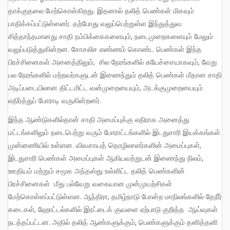
தாக்குதலை மேற்கொள்கிறது. இதனால் தலித் பெண்கள் மிகவும்
பாதிக்கப்பட்டுள்ளனர். தற்போது வலுப்பெற்றுள்ள இந்துத்துவ
சித்தாந்தமானது சாதி நம்பிக்கைகளையும், நடைமுறைகளையும் மேலும்
வலுப்படுத்துகின்றன. சோசலிச எண்ணம் கொண்ட பெண்கள் இந்த
பிரச்சினைகள் அனைத்திலும், சில நேரங்களில் சுயேச்சையாகவும், வேறு
பல நேரங்களில் மற்றவர்களுடன் இணைந்தும் தலித் பெண்கள் மீதான சாதி
அடிப்படையிலான திட்டமிட்ட வன்முறையையும், அடக்குமுறையையும்
எதிர்த்துப் போராடி வருகின்றனர்.
இந்த ஆண்டுகளில்தான் சாதி அமைப்புக்கு எதிராக அனைத்து
மட்டங்களிலும் நடைபெற்று வரும் போராட்டங்களில் இடதுசாரி இயக்கங்கள்
முன்னணியில் உள்ளன. விவசாயத் தொழிலாளர்களின் அமைப்புகள்,
இடதுசாரி பெண்கள் அமைப்புகள் ஆகியவற்றுடன் இணைந்து நிலம்,
ஊதியம் மற்றும் சமூக அந்தஸ்து உள்ளிட்ட தலித் பெண்களின்
பிரச்சினைகள் மீது பல்வேறு வகையான முன்முயற்சிகள்
மேற்கொள்ளப்பட்டுள்ளன. ஆந்திரா, தமிழ்நாடு போன்ற மாநிலங்களில் தேநீர்
கடைகள், ஹோட்டல்களில் இரட்டைக் குவளை ஏற்பாடு குறித்த ஆய்வுகள்
நடத்தப்பட்டன. அதில் தலித் ஆண்களுக்கும், பெண்களுக்கும் தனித்தனி