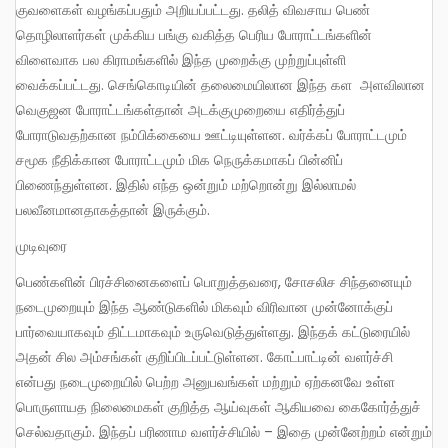
குவளைகள் வழங்கப்பதும் அறியப்பட்டது. தலித் விவசாய பெண்
தொழிலாளர்கள் முக்கிய பங்கு வகித்த பெரிய போராட்டங்களின்
விளைவாக பல கிராமங்களில் இந்த முறைக்கு முற்றுப்புள்ளி
வைக்கப்பட்டது. செங்கொடியின் தலைமையிலான இந்த கள அளவிலான
வெகுஜன போராட்டங்கள்தான் அடக்குமுறையை எதிர்த்துப்
போராடுவதற்கான நம்பிக்கையை ஊட்டியுள்ளன. வர்க்கப் போராட்டமும்
சமூக நீதிக்கான போராட்டமும் மிக நெருக்கமாகப் பின்னிப்
பிணைந்துள்ளன. இதில் எந்த ஒன்றும் மற்றொன்று இல்லாமல்
பலவீனமானதாகத்தான் இருக்கும்.
முடிவுரை
பெண்களின் பிரச்சினைகளைப் பொறுத்தவரை, சோசலிச சிந்தனையும்
நடைமுறையும் இந்த ஆண்டுகளில் மிகவும் விரிவான முன்னோக்குப்
பார்வையாகவும் திட்டமாகவும் உருவெடுத்துள்ளது. இந்தக் கட்டுரையில்
அதன் சில அம்சங்கள் குறிப்பிடப்பட்டுள்ளன. கோட்பாட்டின் வளர்ச்சி
என்பது நடைமுறையில் பெற்ற அனுபவங்கள் மற்றும் ஏற்கனவே உள்ள
பொருளாயத நிலைமைகள் குறித்த ஆய்வுகள் ஆகியவை கைகோர்த்துச்
செல்வதாகும். இந்தப் பரிணாம வளர்ச்சியில் – இதை முன்னேற்றம் என்றும்