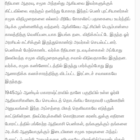
ரீதியான ஆதரவு, சமூக அந்தஸ்து ஆகியவை இவர்களுக்குக்
கிட்டவில்லை. எதற்கும் தளர்ந்து போகாத இந்தப் பெண் புரட்சியாளர்கள்
சமூக விதிமுறைகளை எல்லாம் மீறியே சோசலிசப் பதாகையை உயர்த்திப்
பிடிக்க முன்னணிக்கு வந்தனர். ஆங்கிலேய ஆட்சியின் பெரும்பான்மை
காலத்திற்கு வெளிப்படையாக இயங்க தடை விதிக்கப்பட்டே இருந்த ஓர்
அரசியல் கட்சிக்குள் இருந்துகொண்டு அவர்கள் செயல்பட்டனர்.
பெண்கள் மேற்கொண்ட வர்க்க ரீதியான நடவடிக்கைகள் அப்போது
நிலவிவந்த சமூக விதிமுறைகளுக்கு சவால் விடுவதாகவே இருந்தன.
வர்க்க, சமூக கண்ணோட்டத்தில் இருந்து பார்க்கும்போது இது
ஆணாதிக்க கலாச்சாரத்திற்கு விடப்பட்ட இரட்டைச் சவாலாகவே
இருந்தது.
1945ஆம் ஆண்டில் மகாராஷ்ட்ராவில் தானே பகுதியில் உள்ள ஓர்லி
ஆதிவாசிகளிடையே செயல்படத் தொடங்கிய கோதாவரி பருலேகரின்
அனுபவங்கள் இந்த அம்சத்தை மிகத் தெளிவாகவே எடுத்துக்
காட்டுகின்றன. நிலப்பிரபுக்களின் கொடூரமான சுரண்டலுக்கு எதிரான
போராட்டத்தில் பங்கேற்ற ஆதிவாசி பெண்கள், தங்களுக்கும் தங்களை
அடக்கி ஆளுவோருக்கும் இடையிலான சமூக உறவுகளை அந்தப்
போராட்டம் மாற்றி அமைத்ததை சரியாகவே விளங்கிக்கொண்டார்கள்.