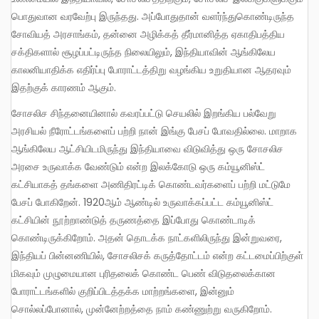
பொதுவான வரவேற்பு இருந்தது. அப்போதுதான் வளர்ந்துகொண்டிருந்த
சோவியத் அரசாங்கம், தன்னை அழிக்கத் தீர்மானித்த ஏகாதிபத்திய
சக்திகளால் சூழப்பட்டிருந்த நிலையிலும், இந்தியாவின் ஆங்கிலேய
காலனியாதிக்க எதிர்ப்பு போராட்டத்திறு வழங்கிய உறுதியான ஆதரவும்
இதற்குக் காரணம் ஆகும்.
சோசலிச சிந்தனையினால் கவரப்பட்டு செயலில் இறங்கிய பல்வேறு
அரசியல் நீரோட்டங்களைப் பற்றி நான் இங்கு பேசப் போவதில்லை. மாறாக
ஆங்கிலேய ஆட்சியிடமிருந்து இந்தியாவை விடுவித்து ஒரு சோசலிச
அரசை உருவாக்க வேண்டும் என்ற இலக்கோடு ஒரு கம்யூனிஸ்ட்
கட்சியாகத் தங்களை அணிதிரட்டிக் கொண்டவர்களைப் பற்றி மட்டுமே
பேசப் போகிறேன். 1920ஆம் ஆண்டில் உருவாக்கப்பட்ட கம்யூனிஸ்ட்
கட்சியின் நூற்றாண்டுத் தருணத்தை இப்போது கொண்டாடிக்
கொண்டிருக்கிறோம். அதன் தொடக்க நாட்களிலிருந்து இன்றுவரை,
இந்தியப் பின்னணியில், சோசலிசக் கருத்தோட்டம் என்ற கட்டமைப்பிற்குள்
மிகவும் முழுமையான புரிதலைக் கொண்ட பெண் விடுதலைக்கான
போராட்டங்களில் குறிப்பிடத்தக்க மாற்றங்களை, இன்னும்
சொல்லப்போனால், முன்னேற்றத்தை நாம் கண்ணுற்று வருகிறோம்.