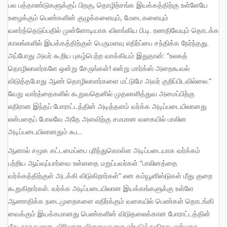
பல பத்தாண்டுகளுக்குப் பிறகு, தொழிற்சங்க இயக்கத்திற்கு உள்ளேயே
உழைக்கும் பெண்களின் குழுக்களையும், மேடைகளையும்
வளர்த்தெடுப்பதில் முன்னோடியாக விளங்கிய பி.டி. ரணதிவேயும் தொடக்க
காலங்களில் இயக்கத்திற்குள் பெருமளவு எதிர்ப்பை சந்திக்க நேர்ந்தது.
அப்போது அவர் கூறிய புகழ்பெற்ற வாக்கியம் இதுதான்: “உலகத்
தொழிலாளர்களே ஒன்று சேருங்கள்! என்று மார்க்ஸ் அறைகூவல்
விடுத்தபோது ஆண் தொழிலாளர்களை மட்டுமே அவர் குறிப்பிடவில்லை.”
வேறு வார்த்தைகளில் கூறுவதெனில் முதலாளித்துவ அமைப்பிற்கு
எதிரான இந்தப் போராட்டத்தின் அடித்தளம் வர்க்க அடிப்படையிலானது
என்பதைப் போலவே அதே அளவிற்கு சமமான வகையில் பாலின
அடிப்படையிலானதும் கூட.
ஆனால் சமூக கட்டமைப்பை புரிந்துகொள்ள அடிப்படையாக வர்க்கம்
பற்றிய ஆய்வுப்பார்வை உள்ளதை மறுப்பவர்கள் “பாலினத்தை
வர்க்கத்திற்குள் அடக்கி விடுகிறார்கள்” என கம்யூனிஸ்டுகள் மீது குறை
கூறுகிறார்கள். வர்க்க அடிப்படையிலான இயக்கங்களுக்கு உள்ளே
ஆணாதிக்க நடைமுறைகளை எதிர்க்கும் வகையில் பெண்கள் தொடங்கி
வைக்கும் இயக்கமானது பெண்களின் விடுதலைக்கான போராட்டத்தின்
மீது சாதகமான, விரிவான விளைவுகளை ஏற்படுத்துகிறது என்பதை