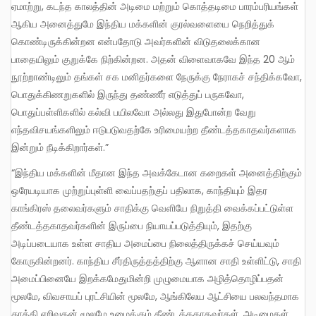
ஏமாற்று, கடந்த காலத்தின் அடிமை மற்றும் கொத்தடிமை பாரம்பரியங்கள்
ஆகிய அனைத்துமே இந்திய மக்களின் குரல்வளையை நெறித்துக்
கொண்டிருக்கின்றன என்பதோடு அவர்களின் விடுதலைக்கான
பாதையிலும் குறுக்கே நிற்கின்றன. அதன் விளைவாகவே இந்த 20 ஆம்
நூற்றாண்டிலும் தங்கள் சக மனிதர்களை நேருக்கு நேராகச் சந்திக்கவோ,
பொதுக்கிணறுகளில் இருந்து தண்ணீர் எடுத்துப் பருகவோ,
பொதுப்பள்ளிகளில் கல்வி பயிலவோ அல்லது இதுபோன்ற வேறு
எந்தவிசயங்களிலும் ஈடுபடுவதற்கே உரிமையற்ற தீண்டத்தகாதவர்களாக
இன்றும் நீடிக்கிறார்கள்.”
“இந்திய மக்களின் மீதான இந்த அவக்கேடான கறைகள் அனைத்திற்கும்
ஒரேயடியாக முற்றுப்புள்ளி வைப்பதற்குப் பதிலாக, காந்தியும் இதர
காங்கிரஸ் தலைவர்களும் சாதிக்கு வெளியே நிறுத்தி வைக்கப்பட்டுள்ள
தீண்டத்தகாதவர்களின் இருப்பை நியாயப்படுத்தியும், இதற்கு
அடிப்படையாக உள்ள சாதிய அமைப்பை நிலைத்திருக்கச் செய்யவும்
கோருகின்றனர். காந்திய சீர்திருத்தத்திற்கு ஆளான சாதி உள்ளிட்டு, சாதி
அமைப்பினையே இறக்கமேதுமின்றி முழுமையாக அழித்தொழிப்பதன்
மூலமே, விவசாயப் புரட்சியின் மூலமே, ஆங்கிலேய ஆட்சியை பலவந்தமாக
தூக்கி எறிவதன் மூலமே உழைக்கும் தீண்டத்தகாதவர்கள், அடிமைகள்