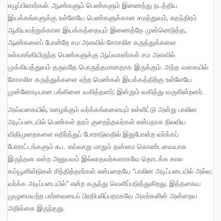
எழுப்பினார்கள். ஆண்களும் பெண்களும் இணைந்து நடத்திய
இயக்கங்களுக்கு உள்ளேயே பெண்களுக்கான சமத்துவம், சுதந்திரம்
ஆகியவற்றுக்கான இயக்கத்தையும் இணைத்தே முன்னெடுத்த,
ஆண்களைப் போன்றே சம அளவில் சோசலிச கருத்துக்களை
உள்வாங்கியிருந்த பெண்களுக்கு ஆய்வாளர்கள் சம அளவில்
முக்கியத்துவம் தருவதே பொருத்தமானதாக இருக்கும். அந்த வகையில்
சோசலிச கருத்துக்களை ஏற்ற பெண்கள் இயக்கத்திற்கு உள்ளேயே
முன்னோடியான பங்கினை வகித்தனர்; இன்றும் வகித்து வருகின்றனர்.
அவ்வகையில், உழைக்கும் வர்க்கங்களையும் உள்ளிட்டு அன்று பாலின
அடிப்படையில் பெண்கள் தரம் குறைந்தவர்கள் என்பதாக நிலவிய
விதிமுறைகளை எதிர்த்துப் போராடுவதில் இதுபோன்ற வர்க்கப்
போராட்டங்களும் கூட எவ்வாறு மாறும் தன்மை கொண்டவையாக
இருந்தன என்ற அனுபவம் இல்லாதவர்களாகவே தொடக்க கால
கம்யூனிஸ்டுகள் சிந்தித்தார்கள் என்பதையே “பாலின அடிப்படையில் அல்ல;
வர்க்க அடிப்படையில்” என்ற கருத்து வெளிப்படுத்துகிறது. இத்தகைய
முழுமையற்ற பார்வையைப் பிரதிபலிப்பதாகவே அவர்களின் அன்றைய
அறிக்கை இருந்தது.