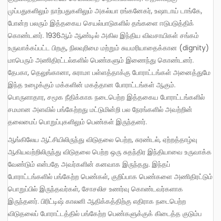
முப்பதுகளிலும் நாற்பதுகளிலும் அகல்யா ரங்கனேகர், உஷாடாய் டாங்கே,
போன்ற பலரும் இத்தகைய செயல்பாடுகளில் தங்களை ஈடுபடுத்திக்
கொண்டனர். 1936ஆம் ஆண்டில் அகில இந்திய விவசாயிகள் சங்கம்
உருவாக்கப்பட்ட பிறகு, நிலவுரிமை மற்றும் சுயமரியாதைக்கான (dignity)
மாபெரும் அணிதிரட்டல்களில் பெண்களும் இணைந்து கொண்டனர்.
தேபகா, தெலுங்கானா, சுராமா பள்ளத்தாக்கு போராட்டங்கள் அனைத்துமே
இந்த உழைக்கும் மக்களின் மகத்தான போராட்டங்கள் ஆகும்.
பொருளாதார, சமூக நீதிக்காக நடைபெற்ற இத்தகைய போராட்டங்களில்
சமமான அளவில் பங்கேற்றது மட்டுமின்றி பல நேரங்களில் அவற்றின்
தலைமைப் பொறுப்புகளிலும் பெண்கள் இருந்தனர்.
ஆங்கிலேய ஆட்சியிலிருந்து விடுதலை பெற்ற, சுரண்டல், ஏற்றத்தாழ்வு
ஆகியவற்றிலிருந்து விடுதலை பெற்ற ஒரு சுதந்திர இந்தியாவை உருவாக்க
வேண்டும் என்பதே அவர்களின் கனவாக இருந்தது. இந்தப்
போராட்டங்களில் பங்கேற்ற பெண்கள், குறிப்பாக பெண்களை அணிதிரட்டும்
பொறுப்பில் இருந்தவர்கள், சோசலிச உணர்வு கொண்டவர்களாக
இருந்தனர். பிரிட்டிஷ் காலனி ஆதிக்கத்திற்கு எதிராக நடைபெற்ற
விடுதலைப் போராட்டத்தில் பங்கேற்ற பெண்களுக்குக் கிடைத்த குடும்ப