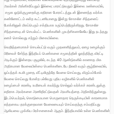
அவர்கள் அங்கீகரிப்பதும் இல்லை; பாராட்டுவதும் இல்லை. உண்மையில்,
சமூக ஒடுக்குமுறைக்கு எதிரான போராட்டத்துடன் இணைந்த வர்க்க
கண்ணோட்டம் என்ற கூட்டணியானது இன்று சோசலிச சிந்தனைப்
போக்கினுள் மிகப்பெரும் சக்தியாக உருப்பெற்றிருக்கிறது. சோசலிச
சிந்தனையுடன் செயல்பட்ட பெண்களின் முயற்சிகளாலேயே இது நடந்தது
எனச் சொல்வது சற்றும் மிகையில்லை.
வெறித்தனமாகச் செயல்பட்டு வரும் முதலாளித்துவம், ஏழை உழைக்கும்
பிரிவைச் சேர்ந்த இந்தியப் பெண்களை சமூகத்தின் ஓரத்திற்கு விரட்டி
அடிக்கும் இன்றைய சூழலில், கடந்த 40 ஆண்டுகளில் காணாத மிக
அதிகமான வேலையின்மை பெண்களிடையே நிலவி வரும் சூழ்நிலையில்,
ஒப்பந்தக் கூலி முறை, வீட்டிலிருந்தே வேலை செய்வது, விருப்பம்போல்
வேலை செய்வது போன்ற பல்வேறு புதிய வழிகளில் பெண்களின்
உழைப்பைச் சுரண்டி உபரியைக் கவர்ந்து செல்லும் வர்க்கச் சுரண்டலுக்கு
எதிராக அவர்களை அணிதிரட்டுவதன் அவசியத்தை அதிகரித்துள்ளது.
இடம்பெயர்தல், கொடுமையான பொருளாதார நெருக்கடியின் காரணமாக
எத்தகைய தரக்குறைவான வேலையையும் செய்வதற்கு சம்மதிப்பது
ஆகியவை முக்கிய பிரச்சனைகள் ஆகும். இந்தியாவில் உள்ள பெண்களின்