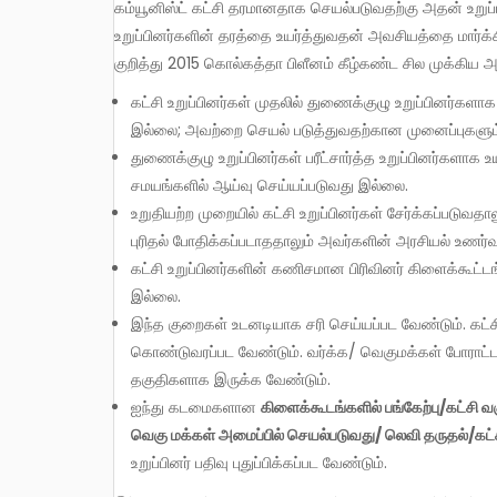
கம்யூனிஸ்ட் கட்சி தரமானதாக செயல்படுவதற்கு அதன் உறுப்பினர்களின் தரம் உயர்ந்திருக்க வேண்டியது மிக அவசியம். கட்சி
உறுப்பினர்களின் தரத்தை உயர்த்துவதன் அவசியத்தை மார்க்சிஸ்
குறித்து 2015 கொல்கத்தா பிளீனம் கீழ்கண்ட சில முக்கிய
கட்சி உறுப்பினர்கள் முதலில் துணைக்குழு உறுப்பினர்களா
இல்லை; அவற்றை செயல் படுத்துவதற்கான முனைப்புகளு
துணைக்குழு உறுப்பினர்கள் பரீட்சார்த்த உறுப்பினர்களா
சமயங்களில் ஆய்வு செய்யப்படுவது இல்லை.
உறுதியற்ற முறையில் கட்சி உறுப்பினர்கள் சேர்க்கப்படுவத
புரிதல் போதிக்கப்படாததாலும் அவர்களின் அரசியல் உணர்வு 
கட்சி உறுப்பினர்களின் கணிசமான பிரிவினர் கிளைக்கூட்டங
இல்லை.
இந்த குறைகள் உடனடியாக சரி செய்யப்பட வேண்டும். கட்சி
கொண்டுவரப்பட வேண்டும். வர்க்க/ வெகுமக்கள் போராட்டங்க
தகுதிகளாக இருக்க வேண்டும்.
ஐந்து கடமைகளான
கிளைக்கூடங்களில் பங்கேற்பு/கட்சி வக
வெகு மக்கள் அமைப்பில் செயல்படுவது/ லெவி தருதல்/கட்
உறுப்பினர் பதிவு புதுப்பிக்கப்பட வேண்டும்.