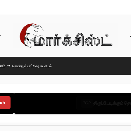
பனம்
லெனினும் புரட்சிகர கட்சியும்
ch
திருப்பியடிக்கும் 
TOP: