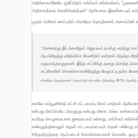
அறிக்கையிலேயே குறிப்பிடும் மார்க்சும் எங்கெல்சும், “முதலா
அதிகாரத்தை வென்றெடுத்தல்” ஆகியவை இரண்டையும் கம்ய
முதல் அகிலம் எனப்படும் சர்வதேச தொழிலாளர் அமைப்பின் எ
“அனைத்து இடங்களிலும் அனுபவம் நமக்கு எடுத்து காட்டுவது என்னவெனில் தொழிலாளர்களை பழைய கட்சிகளின்
பிடியிலிருந்து விடுவிக்க வேண்டும் என்றால் அதற்கு சி
உருவாக்குவதுதான். இந்த கட்சிக்கு தனது சொந்த 
கட்சிகளின் கொள்கைகளிலிருந்து வேறுபட்டிருக்க வேண்
சர்வதேச தொழிலாளர் அமைப்பின் ஸ்பானிய பிரிவுக்கு 1871ம் ஆண்டு 
எனவே கம்யூனிஸ்டு கட்சி கட்டமைப்பு கோட்பாடுகள் ஆகியவையெல்லாம் சர்வாதிகார விருப்பத்துடன் லெனின் உருவாக்கியவை
என்பது மிகப்பெரிய அவதூறு என்பது மிகை அல்ல. உண்மையில்,
உயர்ந்த செழுமையான ஜனநாயகம் உள்ளது. மார்க்சும் எங்க
வலியுறுத்தினாலும் அதன் கட்டமைப்பையும் அதன் பல்வேறு உட
சித்தாந்தத்தை அடிப்படைக் கொள்கையாகக் கொண்ட ஒரு புரட்