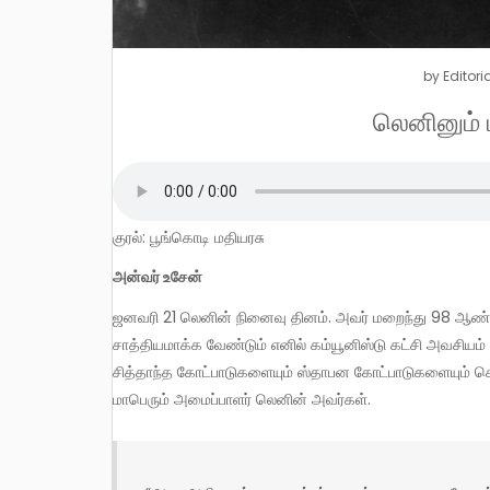
by
Editori
லெனினும் பு
குரல்: பூங்கொடி மதியரசு
அன்வர் உசேன்
ஜனவரி 21 லெனின் நினைவு தினம். அவர் மறைந்து 98 ஆண்டுகள் கடந்துவிட்டன. சமூக மாற்றத்துக்கான சோசலிச புரட்சியை
சாத்தியமாக்க வேண்டும் எனில் கம்யூனிஸ்டு கட்சி அவசியம
சித்தாந்த கோட்பாடுகளையும் ஸ்தாபன கோட்பாடுகளையும் கொ
மாபெரும் அமைப்பாளர் லெனின் அவர்கள்.