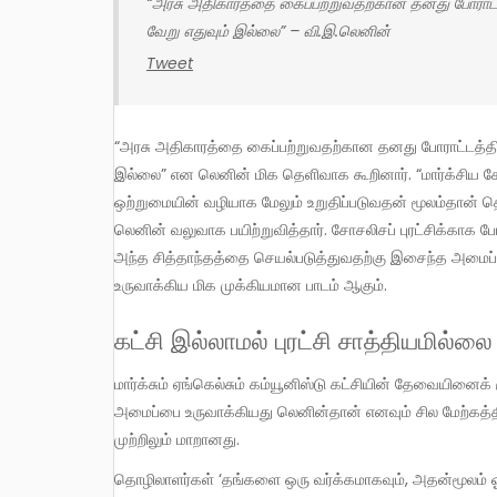
“அரசு அதிகாரத்தை கைப்பற்றுவதற்கான தனது போராட்டத்தில் பாட்டாளி வர்க்கத்துக்கு ஸ்தாபனம் எனும் ஆயுதம் தவிர
வேறு எதுவும் இல்லை” – வி.இ.லெனின்
Tweet
“அரசு அதிகாரத்தை கைப்பற்றுவதற்கான தனது போராட்டத்தில் பாட்டாளி வர்க்கத்துக்கு ஸ்தாபனம் எனும் ஆயுதம் தவிர வேறு எதுவும்
இல்லை” என லெனின் மிக தெளிவாக கூறினார். “மார்க்சிய க
ஒற்றுமையின் வழியாக மேலும் உறுதிப்படுவதன் மூலம்தான் தொ
லெனின் வலுவாக பயிற்றுவித்தார். சோசலிசப் புரட்சிக்காக போ
அந்த சித்தாந்தத்தை செயல்படுத்துவதற்கு இசைந்த அமைப்ப
உருவாக்கிய மிக முக்கியமான பாடம் ஆகும்.
கட்சி இல்லாமல் புரட்சி சாத்தியமில்லை
மார்க்சும் ஏங்கெல்சும் கம்யூனிஸ்டு கட்சியின் தேவையினைக் குறித்து எதுவும் சொல்லவில்லை என்றும் அப்படிப்பட்ட சர்வாதிகார
அமைப்பை உருவாக்கியது லெனின்தான் எனவும் சில மேற்கத்திய
முற்றிலும் மாறானது.
தொழிலாளர்கள் ‘தங்களை ஒரு வர்க்கமாகவும், அதன்மூலம் ஓர் அரசியல் கட்சியாகவும்’ உருவாக்கிக்கொள்வதை கம்யூனிஸ்ட் கட்சி