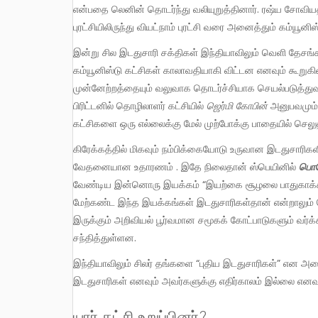
என்பதை லெனின் தொடர்ந்து வலியுறுத்தினார். ரஷ்ய சோவியத் ப
புரட்சியிலிருந்து வியட்நாம் புரட்சி வரை அனைத்தும் கம்யூன
இன்று சில இடதுசாரி சக்திகள் இந்தியாவிலும் வெளி தேசங்களிலும் சமூக மாற்றத்துக்கு கம்யூனிஸ்டு கட்சி தேவையில்லை எனவும்
கம்யூனிஸ்டு கட்சிகள் காலாவதியாகி விட்டன எனவும் கூறுகி
முன்னேற்றத்தையும் வலுவாக தொடர்ச்சியாக செயல்படுத்துவ
பிரிட்டனில் தொழிலாளர் கட்சியில்
ஜெர்மி கோபின்
அனுபவமும்
கட்சிகளை ஒரு எல்லைக்கு மேல் முற்போக்கு பாதையில் செல
கிரேக்கத்தில் மிகவும் நம்பிக்கையோடு உருவான இடதுசாரிகளின் சிர்சியா ஆட்சி இன்று அடையாளம் தெரியாமல் மறைந்து போனது
வேதனையான உதாரணம் . இதே நிலைதான் ஸ்பெயினில்
பொ
வேண்டிய இன்னொரு இயக்கம் “இயற்கை சூழலை பாதுகாக்க” 
மேற்கண்ட இந்த இயக்கங்கள் இடதுசாரிகள்தான் என்றாலும் 
இருக்கும் அறிவியல் பூர்வமான சமூகக் கோட்பாடுகளும் 
சந்தித்துள்ளன.
இந்தியாவிலும் சிலர் தங்களை “புதிய இடதுசாரிகள்” என அழைத்து கொண்டு கம்யூனிஸ்டு கட்சிகள் காலாவாதியான பழைய
இடதுசாரிகள் எனவும் அவர்களுக்கு எதிர்காலம் இல்லை எனவ
யார் கட்சி உறுப்பினர்?