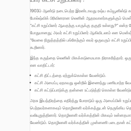
1903ம் ஆண்டு நடைபெற்ற இரண்டாவது ரஷ்ய கம்யூனிஸ்டு கட்சி மாநாட்டில் (அன்று ரஷ்ய சமூக ஜனநாயக தொழிலாளர் கட்சி)
போல்ஷ்விக் பிரிவினரான லெனின் ஆதரவாளர்களுக்கும் மென்ஷ்
“கட்சி உறுப்பினர் ஆவதற்கு யாருக்கு தகுதி உள்ளது?” என்ற
போதுமானது; அவர் கட்சி உறுப்பினர் ஆகிவிடலாம் என மென்ஷ்
“வேலை நிறுத்தத்தில் பங்கேற்கும் எவர் ஒருவரும் கட்சி உற
கூறினார்.
இந்த கருத்தை லெனின் மிகக்கடுமையாக நிராகரித்தார். ஒருவர் கட்சி உறுப்பினர் ஆவதற்கு கீழ்கண்ட தகுதிகள் இருக்க வேண்டும்
என வாதிட்டார்:
கட்சி திட்டத்தை ஏற்றுக்கொள்ள வேண்டும்.
கட்சி அமைப்பு ஏதாவது ஒன்றில் இணைந்து பணியாற்ற வேண
கட்சி கட்டுப்பாடுக்கு தன்னை உட்படுத்தி கொள்ள வேண்டும
அரசு இயந்திரத்தை எதிர்த்து போராடும் ஒரு அமைப்பின் உறுப்பினர்கள் ஊசலாட்டம் இல்லாதவர்களாகவும் வர்க்க உணர்வை
பெற்றவர்களாகவும் தொழிலாளி வர்க்கத்துடன் நெருங்கிய 
வலியுறுத்தினார். தொழிலாளி வர்க்கத்தின் மிகவும் உன்னதம
வேண்டும். தொழிலாளி வர்க்கத்தின் முன்னணி படைதான் கட்சி