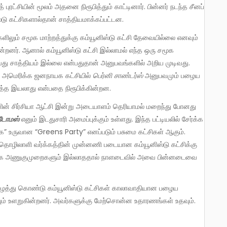
ுரட்சியின் மூலம் அதனை நிரூபித்தும் காட்டினார். பின்னர் நடந்த சீனப்
ிஸ்டு கட்சிகளால்தான் சாத்தியமாக்கப்பட்டன.
ன்றனர். ஆனால் கம்யூனிஸ்டு கட்சி இல்லாமல் எந்த ஒரு சமூக
து சாத்தியம் இல்லை என்பதுதான் அனுபவங்களில் அறிய முடிவது.
 அமெரிக்க ஜனநாயக கட்சியில்
பெர்னி சாண்டர்ஸ்
அனுபவமும் பழைய
ுத்த இயலாது என்பதை நிரூபிக்கின்றன.
டோமஸ்
எனும் இடதுசாரி அமைப்புக்கும் உள்ளது. இந்த பட்டியலில் சேர்க்க
உருவான “Greens Party” எனப்படும் பசுமை கட்சிகள் ஆகும்.
தொழிலாளி வர்க்கத்தின் முன்னணி படையான கம்யூனிஸ்டு கட்சிக்கு
வர்க்க அணுகுமுறைகளும் இல்லாததால் நாளடைவில் அவை பின்னடைவை
ும் உளறுகின்றனர். அவர்களுக்கு மேற்சொன்ன உதாரணங்கள் உதவும்.