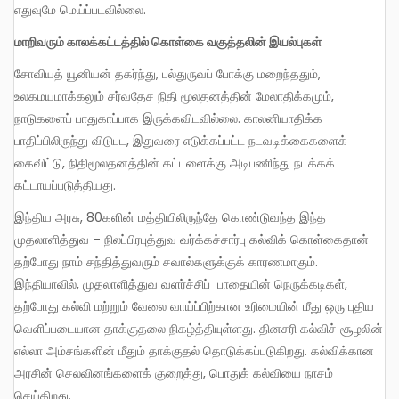
எதுவுமே மெய்ப்படவில்லை.
மாறிவரும் காலக்கட்டத்தில் கொள்கை வகுத்தலின் இயல்புகள்
சோவியத் யூனியன் தகர்ந்து, பல்துருவப் போக்கு மறைந்ததும்,
உலகமயமாக்கலும் சர்வதேச நிதி மூலதனத்தின் மேலாதிக்கமும்,
நாடுகளைப் பாதுகாப்பாக இருக்கவிடவில்லை. காலனியாதிக்க
பாதிப்பிலிருந்து விடுபட, இதுவரை எடுக்கப்பட்ட நடவடிக்கைகளைக்
கைவிட்டு, நிதிமூலதனத்தின் கட்டளைக்கு அடிபணிந்து நடக்கக்
கட்டாயப்படுத்தியது.
இந்திய அரசு, 80களின் மத்தியிலிருந்தே கொண்டுவந்த இந்த
முதலாளித்துவ – நிலப்பிரபுத்துவ வர்க்கச்சார்பு கல்விக் கொள்கைதான்
தற்போது நாம் சந்தித்துவரும் சவால்களுக்குக் காரணமாகும்.
இந்தியாவில், முதலாளித்துவ வளர்ச்சிப் பாதையின் நெருக்கடிகள்,
தற்போது கல்வி மற்றும் வேலை வாய்ப்பிற்கான உரிமையின் மீது ஒரு புதிய
வெளிப்படையான தாக்குதலை நிகழ்த்தியுள்ளது. தினசரி கல்விச் சூழலின்
எல்லா அம்சங்களின் மீதும் தாக்குதல் தொடுக்கப்படுகிறது. கல்விக்கான
அரசின் செலவினங்களைக் குறைத்து, பொதுக் கல்வியை நாசம்
செய்கிறது.