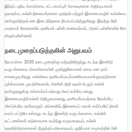
இந்தப் புதிய கொள்கை, கட்டமைப்புச் செலவுகளை அதிரடியாகக்
குறைக்க, கல்வி நிலையங்களை மூடுதல் மற்றும் இணையவழிக் கல்வியை
ஊக்குவித்தல் என இடைநிற்றலை நியாயப்படுத்துகிறது. இதற்கு நேர்
மாறாகக் கேரளாவில், தனியார் பள்ளி மாணவர்கள், அரசுப் பள்ளிகளில் சேர
விரும்புகின்றனர்.
நடைமுறைப்படுத்தலின் அனுபவம்
தே.க.கொ. 2020 நடைமுறைக்கு வந்ததிலிருந்து, கடந்த இரண்டு
வருடங்களாக, கொள்கையின் முன்னுரிமைகள் எவை என நாம்
காணமுடிகிறது. கல்வியை தனியார்மய/வணிகமயமாக்குவதற்கான
மூர்க்கமான முயற்சிகளால், அரசின் நிதி உதவி பெறும் கல்வி
தாக்குதலுக்கு உள்ளாக்கப்படுவது வெட்கக்கேடானது.
இணையவழிக்கல்வி அறிமுகமானது, தனியார்மயத்தை நோக்கிய
மிகப்பெரிய நகர்வாகும். ஏனெனில், இணையப் பரவல் கார்ப்பரேட்டுகள்
வசம் மட்டுமே உள்ளது. கடந்த இரண்டு வருடங்களாக, கல்விக்
கட்டணங்கள் கடுமையாக உயர்ந்து வருவதையும், கல்வி
உதவித்தொகைகள் நிறுத்தப்படுவதையும், குறிப்பாக சமூகத்தில் பின்