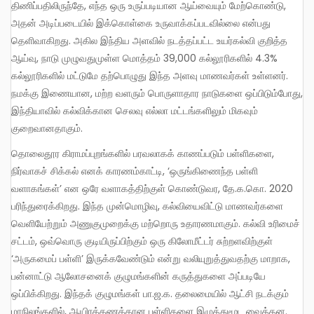
திணிப்பதிலிருந்தே, எந்த ஒரு உருப்படியான ஆய்வையும் மேற்கொண்டு,
அதன் அடிப்படையில் இக்கொள்கை உருவாக்கப்படவில்லை என்பது
தெளிவாகிறது. அகில இந்திய அளவில் நடத்தப்பட்ட உயர்கல்வி குறித்த
ஆய்வு, நாடு முழுவதுமுள்ள மொத்தம் 39,000 கல்லூரிகளில் 4.3%
கல்லூரிகளில் மட்டுமே தற்பொழுது இந்த அளவு மாணவர்கள் உள்ளனர்.
நமக்கு இணையான, மற்ற வளரும் பொருளாதார நாடுகளை ஒப்பிடும்போது,
இந்தியாவில் கல்விக்கான செலவு எல்லா மட்டங்களிலும் மிகவும்
குறைவானதாகும்.
தொலைதூர கிராமப்புறங்களில் பரவலாகக் காணப்படும் பள்ளிகளை,
நிர்வாகச் சிக்கல் எனக் காரணம்காட்டி, ‘ஒருங்கிணைந்த பள்ளி
வளாகங்கள்’ என ஒரே வளாகத்திற்குள் கொண்டுவர, தே.க.கொ. 2020
பரிந்துரைக்கிறது. இந்த முன்மொழிவு, கல்வியைவிட்டு மாணவர்களை
வெளியேற்றும் அணுகுமுறைக்கு மற்றொரு உதாரணமாகும். கல்வி உரிமைச்
சட்டம், ஒவ்வொரு குடியிருப்பிற்கும் ஒரு கிலோமீட்டர் சுற்றளவிற்குள்
‘அருகமைப் பள்ளி’ இருக்கவேண்டும் என்று வலியுறுத்துவதற்கு மாறாக,
பன்னாட்டு ஆலோசனைக் குழுமங்களின் கருத்துகளை அப்படியே
ஒப்பிக்கிறது. இந்தக் குழுமங்கள் பா.ஜ.க. தலைமையில் ஆட்சி நடக்கும்
மாநிலங்களில், ஆயிரக்கணக்கான பள்ளிகளை இழுத்துமூட வைத்தன.