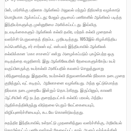
பின், பார்சிக்கு பதிலாக ஆங்கிலம் அலுவல் மற்றும் நீதிமன்ற வழக்காடு
மொழியாக ஆக்கப்பட்டது; மேலும் குடிமைப் பணிகளில் ஆங்கிலம் படித்த
இந்தியர்களுக்கு முன்னுரிமை அளிக்கப்பட்டது. இவ்விரு
நடவடிக்கைகளும் ஆங்கிலக் கல்வி தவிர, மற்றக் கல்வி முறைகள்
வளர்ச்சி பெறுவதைத் திறம்பட முறியடித்தது. 1853இல் கிழக்கிந்திய
கம்பெனிக்கு, சர் சார்லஸ் வுட் என்பவர் இந்தியாவில் ஆங்கிலக்
கல்விக்கான ‘மகா சாசனம்’ என்று அழைக்கப்படும் புகழ்பெற்ற ஒரு
கடிதத்தை எழுதினார். இது ஆங்கிலேயரின் தேவைகளுக்கேற்ப உயர்
வகுப்பினருக்கு உயர்கல்வி அளிப்பதில் கவனம் செலுத்துமாறு
பரிந்துரைத்தது. இதுதவிர, உயர்கல்வி நிறுவனங்களில் நிர்வாக நடைமுறை
குறித்தும், வுட் கடிதம், ஆலோசனை வழங்கியது. அந்த ஒட்டுமொத்த
நிர்வாக நடைமுறையே இன்றும் தொடர்கிறது. இருப்பினும், காலனி
ஆட்சியின் கீழ் நடந்த குறைந்தபட்சக் கல்விப் பரவல், அந்நிய
ஆதிக்கத்திலிருந்து விடுதலை பெறும் வேட்கையையும்,
விழிப்புணர்ச்சியையும், கூடவே கொண்டுவந்தது.
சுதந்திர இந்தியாவில், உள்நாட்டு முதலாளித்துவ வளர்ச்சிக்கு, அறிவியல்
தொழில்நுட்பப் பணியாளர்கள் தேவைப்பட்டதால், ஆளும் வர்க்கத்தின்