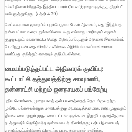
கல்வி நிலையிலிருந்தே இந்தியப் பாரம்பரிய வழிமுறைகளுக்குத் திரும்ப”
வலியுறுத்துகிறது. (பத்தி 4.29).
வெட்ககரமான முறையில் பழம்பெருமை பேசும் ஆவணம், எது ‘இந்தியத்
தன்மை’ என வரையறுக்கவில்லை. அது எவ்வாறு மாறிவரும் சமூகச்
சூழலுடனும், உலகளாவிய பொது அறிவுப்பரப்புடனும் அதனை இணைக்கப்
போகிறது என்பதை விவரிக்கவில்லை. அறிவியல் மனப்பான்மையை
வளர்ப்பது குறித்தும் எதையும் குறிப்பிடவில்லை.
மையப்படுத்தப்பட்ட அதிகாரக் குவிப்பு:
கூட்டாட்சி தத்துவத்திற்கு
சாவுமணி,
தன்னாட்சி மற்றும் ஜனநாயகப் பங்கேற்பு
புதிய கொள்கை, முறையாகத் தன் பயணத்தைத் தொடங்குவதற்கு
முன்பே, பல்கலைக்கழக மானியக்குழு அடாவடித்தனமாக, நாடு முழுவதும்
இளங்கலை மற்றும் முதுகலைப் பட்டங்களுக்கான இறுதிப் பருவத்தேர்வை
நடத்துவதில் நெகிழ்வற்ற தன்மையைத் திணித்தது; புதிய இணையத்
தொழில்நுட்பத்தினால் விளைந்த பாகுபாடுகளைத் தவிர்க்க,