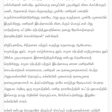
பார்க்கிறான் என்பதே. ஒவ்வொரு உழைப்பின் முடிவிலும் கிடைக்கப்போகும்
பலன், அதனைத் தொடங்குவதற்கு முன்பே மனிதன் மனதில்
கருக்கொண்டுவிடுகிறது; எனவே, அது ஒரு கருத்தாக முன்பே மூளையில்
இருக்கிறது. மனிதன் இயற்கையில் கிடைக்கும் பொருட்கள் மீது
மாற்றத்தை மட்டுமே ஏற்படுத்துவதில்லை; தனது நோக்கத்தையும்
நிறைவேற்றிக் கொள்கிறான்” என்கிறார்.
விழிப்புணர்வு, சிந்தனை மற்றும் கருத்து உருவாவது ஆகியவை,
சமூகத்துடனும், சமூக வாழ்க்கையுடனும், சமூக உற்பத்தி வழிமுறையுடனும்
பிரிக்க முடியாததாக இணைந்திருக்கிறது என்பது தெளிவாகத்
தெரிகிறது. சமூக உற்பத்தி மற்றும் இயற்கையுடனான மனிதனின்
செயல்பாடுகள் காரணமாக, மனிதன் பல தலைமுறைகளாகப் பெற்ற
அனுபவங்களின் தொகுப்பு, கல்வியின் மூலமாகத் தலைமுறை
தலைமுறையாகக் கடத்தப்படுகிறது. நாமே வாழ்ந்து நேரடியாகப் பெறாத
அனுபவ அறிவு, ஒரு சமூகத்தின், மனித நாகரிகத்தின் கூட்டு ஞாபகத்தில்
இவ்வாறு நமது அறிவின் தொகுப்பாக, சேர்க்கப்படுகிறது. இதுவே
கல்வியின் சாரம்.
கல்வி என்பது வெறுமனே திரும்பச் செய்யும் வழிமுறைக்கான பயிற்சி