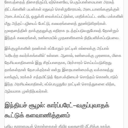
கோபத்தைத் திசைதிருப்பி, ஏற்கெனவே, பெரும்பான்மையான அரசுத்
திட்டங்களின் பயன்கள் எதுவும் சென்றுசேராமல், அடையாளங்களுக்குள்
அடைக்கப்பட்டு, ஒதுக்கி வைக்கப்பட்டுள்ள, பாதிக்கப்பட்ட எளிய மக்களின்
மீது அந்தப் பழியைப் போட்டு, கலவரங்களைத் தூண்டுகிறார்கள்.
மூலதனத்தின் தாக்குதலுக்கு எதிராக நடத்தப்படுவதுபோலத் தோன்றும்
இந்தக் கலவரங்கள், உண்மையில் முதலாளிகளால் நிதியளிக்கப்படுபவை.
இக்குழுக்களின் நலன்கள் எப்போதும் நாட்டின் எல்லைக்கு அப்பால்
‘வரியற்ற சுவர்க்கங்களில்’ உள்ளன. ஆனால், உண்மைக்கு முரணாக, மிகை
தேசியவாதிகளால் இது சிறப்பானதாக, பிரச்சாரம் செய்யப்படுகிறது.
தாங்கள்தான் தேசபக்தர்கள் என்று இறையாண்மைக்கு வக்காலத்து
வாங்கும், உரக்கச் சத்தமிட்டுத் தேசபக்தியைச் சொந்தம் கொண்டாடும்
இந்த அரசியல்வாதிகள், எப்பொழுதுமே நாட்டின் சொத்துகளை விற்க,
ஆர்வமாக முன்நிற்பவர்கள்.
இந்தியச் சூழல்: கார்ப்பரேட்-வகுப்புவாதக்
கூட்டுக் களவாணித்தனம்
புதிய தாராளமயக் கொள்கைகள் தீவிர வலதுசாரி மீட்சிக்கு உகந்த