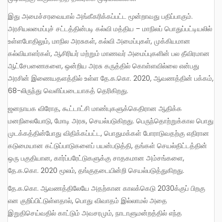
இது அமைச்சரவையால் அங்கீகரிக்கப்பட்ட மூன்றாவது பதிப்பாகும்.
அரசியலமைப்புச் சட்டத்தின்படி கல்வி மத்திய – மாநிலப் பொதுப்பட்டியலில்
உள்ளபோதிலும், மாநில அரசுகள், கல்வி அமைப்புகள், முக்கியமான
கல்வியாளர்கள், ஆசிரியர் மற்றும் மாணவர் அமைப்புகளின் பல தீவிரமான
ஆட்சேபணைகளை, ஒன்றிய அரசு கருத்தில் கொள்ளவில்லை என்பது
அரசின் இணையதளத்தில் உள்ள தே.க.கொ. 2020, ஆவணத்தின் பக்கம்,
68-லிருந்து வெளிப்படையாகத் தெரிகிறது.
ஜனநாயக விரோத, கூட்டாட்சி மாண்புகளுக்கெதிரான ஆதிக்க
மனநிலையோடு, மோடி அரசு, செயல்படுகிறது. பெருந்தொற்றுக்கால பொது
முடக்கத்தின்போது விதிக்கப்பட்ட, பொதுமக்கள் போராடுவதற்கு எதிரான
கடுமையான கட்டுப்பாடுகளைப் பயன்படுத்தி, தங்கள் செயல்திட்டத்தின்
ஒரு பகுதியான, கார்ப்பரேட்டுகளுக்கு சாதகமான அம்சங்களை,
தே.க.கொ. 2020 மூலம், தங்குதடையின்றி செயல்படுத்துகிறது.
தே.க.கொ. ஆவணத்திலேயே அதற்கான காலக்கெடு 2030க்குப் பிறகு
என குறிப்பிட்டுள்ளதால், பொது விவாதம் இல்லாமல் அதை
இறுதிசெய்வதில் காட்டும் அவசரமும், நாடாளுமன்றத்தில் எந்த