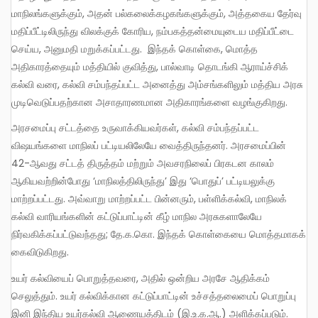
மாநிலங்களுக்கும், அதன் பல்கலைக்கழகங்களுக்கும், அத்தகைய தேர்வு
மதிப்பீட்டிலிருந்து விலக்குக் கோரிய, நம்பகத்தன்மையுடைய மதிப்பீட்டை
செய்ய, அனுமதி மறுக்கப்பட்டது. இந்தக் கொள்கை, மொத்த
அதிகாரத்தையும் மத்தியில் குவித்து, பால்வாடி தொடங்கி ஆராய்ச்சிக்
கல்வி வரை, கல்வி சம்பந்தப்பட்ட அனைத்து அம்சங்களிலும் மத்திய அரசு
முடிவெடுப்பதற்கான அசாதாரணமான அதிகாரங்களை வழங்குகிறது.
அரசமைப்பு சட்டத்தை உருவாக்கியவர்கள், கல்வி சம்பந்தப்பட்ட
விஷயங்களை மாநிலப் பட்டியலிலேயே வைத்திருந்தனர். அரசமைப்பின்
42-ஆவது சட்டத் திருத்தம் மற்றும் அவசரநிலைப் பிரகடன காலம்
ஆகியவற்றின்போது ‘மாநிலத்திலிருந்து’ இது ‘பொதுப்’ பட்டியலுக்கு
மாற்றப்பட்டது. அவ்வாறு மாற்றப்பட்ட பின்னரும், பள்ளிக்கல்வி, மாநிலக்
கல்வி வாரியங்களின் கட்டுப்பாட்டின் கீழ் மாநில அரசுகளாலேயே
நிர்வகிக்கப்பட்டுவந்தது; தே.க.கொ. இந்தக் கொள்கையை மொத்தமாகக்
கைவிடுகிறது.
உயர் கல்வியைப் பொறுத்தவரை, அதில் ஒன்றிய அரசே ஆதிக்கம்
செலுத்தும். உயர் கல்விக்கான கட்டுப்பாட்டின் உச்சத்தலைமைப் பொறுப்பு
இனி இந்திய உயர்கல்வி ஆணையத்திடம் (இ.உ.க.ஆ.) அளிக்கப்படும்.