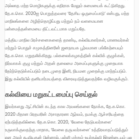
அல்லாத மற்ற மொழிகளுக்கு எதிராக மேலும் சுமையைக் கூட்டுகிறது.
தே.க.கொ. 2020ஐ பொறுத்தவரை ‘தேசிய ஒருமைப்பாடு’ என்பது, மற்ற
மாநிலங்களை அழித்தொழிப்பது மற்றும் நம் வளமையான
பன்மைத்தன்மையை திட்டவட்டமாக மறுப்பதே.
மத்திய மாநில பிரச்சனைகளைத் தாண்டி, கல்வியாளர்கள், மாணவர்கள்
மற்றும் பொதுச் சமூகத்தினரின் ஜனநாயக பூர்வமான பங்கேற்பையும்
தே.க.கொ. மறுதலிக்கிறது. பல்கலைக்கழகத்தின் கல்விக் குழுக்கள்,
நிர்வாகக் குழு மற்றும் அதன் தலைமை அமைப்புகளுக்கு முறையாக
தேர்ந்தெடுக்கப்படும் நடைமுறை இனி, நியமன முறைக்கு மாற்றப்படும்.
இது கல்வியில் தனியார்மயத்தை விரைவுபடுத்துவதற்கே வழிவகுக்கும்.
கல்வியை மறுகட்டமைப்பு செய்தல்
இவர்களது ஆட்சியின் கடந்த கால அவலங்களை நோக்க, தே.க.கொ.
2020 மீதான பிரதமரின் அசாதாரண ஆர்வம், நமக்கு ஆச்சரியத்தை
ஏற்படுத்தவில்லை. தே.க.கொ. 2020, ‘வேலை தேடுபவர்களை’
உருவாக்குவதற்கு மாறாக, ‘வேலை தருபவர்களை’ உத்திரவாதப்படுத்தும்
என அவர் கூவியதன் பின்னால், பள்ளி மற்றும் உயர்கல்வி இரண்டையும் பல