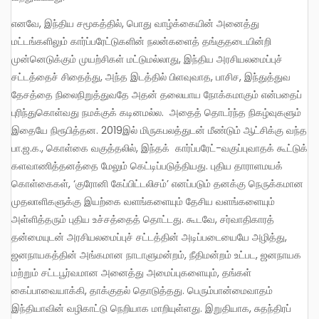
எனவே, இந்திய சமூகத்தில், பொது வாழ்க்கையின் அனைத்து
மட்டங்களிலும் கார்ப்பரேட்டுகளின் நலன்களைத் தங்குதடையின்றி
முன்னெடுக்கும் முயற்சிகள் மட்டுமல்லாது, இந்திய அரசியலமைப்புச்
சட்டத்தைச் சிதைத்து, அந்த இடத்தில் பிளவுவாத, பாசிச, இந்துத்துவ
தேசத்தை நிலைநிறுத்துவதே அதன் தலையாய நோக்கமாகும் என்பதைப்
புரிந்துகொள்வது நமக்குக் கடினமல்ல. அதைத் தொடர்ந்த நிகழ்வுகளும்
இதையே நிரூபித்தன. 2019இல் மிருகபலத்துடன் மீண்டும் ஆட்சிக்கு வந்த
பா.ஜ.க., கொள்கை வகுத்தலில், இந்தக் கார்ப்பரேட்-வகுப்புவாதக் கூட்டுக்
களவாணித்தனத்தை மேலும் கெட்டிப்படுத்தியது. புதிய தாராளமயக்
கொள்கைகள், ‘குரோனி கேப்பிட்டலிசம்’ எனப்படும் தனக்கு நெருக்கமான
முதலாளிகளுக்கு இயற்கை வளங்களையும் தேசிய வளங்களையும்
அள்ளித்தரும் புதிய உச்சத்தைத் தொட்டது. கூடவே, சர்வாதிகாரத்
தன்மையுடன் அரசியலமைப்புச் சட்டத்தின் அடிப்படையையே அழித்து,
ஜனநாயகத்தின் அங்கமான நாடாளுமன்றம், நீதிமன்றம் உட்பட, ஜனநாயக
மற்றும் சட்டபூர்வமான அனைத்து அமைப்புகளையும், தங்கள்
கைப்பாவையாக்கி, தாக்குதல் தொடுத்தது. பெரும்பான்மைவாதம்
இந்தியாவின் வழிகாட்டு நெறியாக மாறியுள்ளது. இறுதியாக, சுதந்திரப்