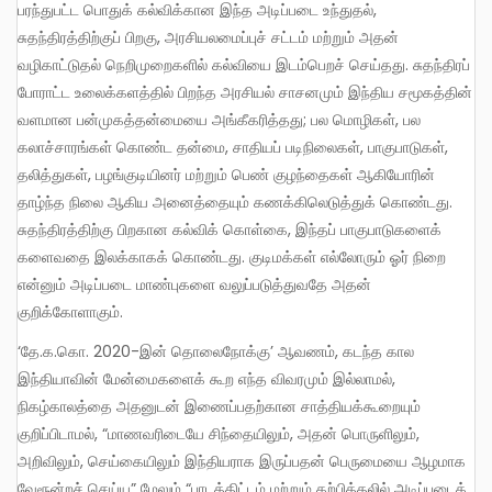
பரந்துபட்ட பொதுக் கல்விக்கான இந்த அடிப்படை உந்துதல்,
சுதந்திரத்திற்குப் பிறகு, அரசியலமைப்புச் சட்டம் மற்றும் அதன்
வழிகாட்டுதல் நெறிமுறைகளில் கல்வியை இடம்பெறச் செய்தது. சுதந்திரப்
போராட்ட உலைக்களத்தில் பிறந்த அரசியல் சாசனமும் இந்திய சமூகத்தின்
வளமான பன்முகத்தன்மையை அங்கீகரித்தது; பல மொழிகள், பல
கலாச்சாரங்கள் கொண்ட தன்மை, சாதியப் படிநிலைகள், பாகுபாடுகள்,
தலித்துகள், பழங்குடியினர் மற்றும் பெண் குழந்தைகள் ஆகியோரின்
தாழ்ந்த நிலை ஆகிய அனைத்தையும் கணக்கிலெடுத்துக் கொண்டது.
சுதந்திரத்திற்கு பிறகான கல்விக் கொள்கை, இந்தப் பாகுபாடுகளைக்
களைவதை இலக்காகக் கொண்டது. குடிமக்கள் எல்லோரும் ஓர் நிறை
என்னும் அடிப்படை மாண்புகளை வலுப்படுத்துவதே அதன்
குறிக்கோளாகும்.
‘தே.க.கொ. 2020-இன் தொலைநோக்கு’ ஆவணம், கடந்த கால
இந்தியாவின் மேன்மைகளைக் கூற எந்த விவரமும் இல்லாமல்,
நிகழ்காலத்தை அதனுடன் இணைப்பதற்கான சாத்தியக்கூறையும்
குறிப்பிடாமல், “மாணவரிடையே சிந்தையிலும், அதன் பொருளிலும்,
அறிவிலும், செய்கையிலும் இந்தியராக இருப்பதன் பெருமையை ஆழமாக
வேரூன்றச் செய்ய” மேலும் “பாடத்திட்டம் மற்றும் கற்பித்தலில் அடிப்படைக்