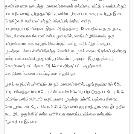
துண்டுகளாக உடைத்து, மாணவர்களைக் கல்வியை விட்டு வெளியேற்றும்
பல வழிகளைத் திறந்துவிடும் முன்மொழிவைப் பார்க்கமுடிகிறது. இவை
‘நெகிழ்வுத் தன்மை’ மற்றும் ‘விருப்பத் தேர்வு’ என்று
பறைசாற்றப்படுகின்றன. இதன் அபத்தத்தை, 12 வயதில் ஒரு குழந்தை
‘வேடிக்கையாக வேலை’ என்ற முறையில், ஊதியம் இல்லாமல், ஒரு
பயிற்சியாளராகக் கற்றுக் கொள்ளும் என்று கூறி, ஆறாம் வகுப்பு
முடித்தவுடனே பள்ளியிலிருந்து வெளியேற முதல் கதவு திறக்கப்படுகிறது
என்ற உண்மையிலிருந்து புரிந்து கொள்ள முடியும். இது குழந்தைத்
தொழிலாளர் சட்டத்தை மீறி 14 வயதிற்குட்பட்ட குழந்தைத்
தொழிலாளர்களை சட்டப்பூர்வமாக்குகிறது.
முதல் வகுப்பில் பள்ளியில் சேரும் மாணவர்களில், பழங்குடியினரில் 6%,
பட்டியலினத்தவரில் 8%, முஸ்லிம்களில் 9%, பிற பிற்படுத்தப்பட்டோர் 10%
மட்டுமே பனிரெண்டாம் வகுப்புவரை முடித்து, பள்ளிப் படிப்பை நிறைவு
செய்துள்ளனர். தே.க.கொ. 2020 ஆவணம் முழுவதிலும், ஒரு இடத்தில்
கூட ‘இட ஒதுக்கீடு’ என்ற வார்த்தை காணப்படவில்லை என்பதில்
ஆச்சரியம் இல்லை.