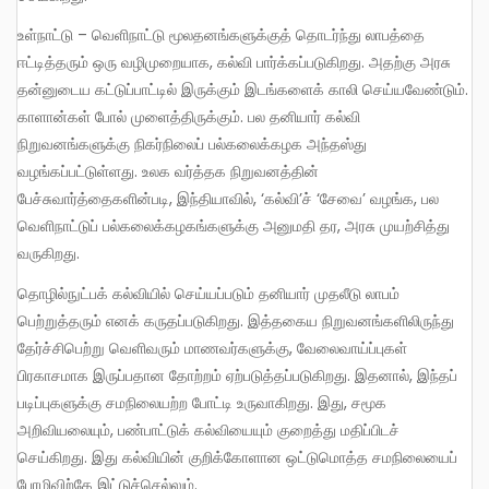
உள்நாட்டு – வெளிநாட்டு மூலதனங்களுக்குத் தொடர்ந்து லாபத்தை
ஈட்டித்தரும் ஒரு வழிமுறையாக, கல்வி பார்க்கப்படுகிறது. அதற்கு அரசு
தன்னுடைய கட்டுப்பாட்டில் இருக்கும் இடங்களைக் காலி செய்யவேண்டும்.
காளான்கள் போல் முளைத்திருக்கும். பல தனியார் கல்வி
நிறுவனங்களுக்கு நிகர்நிலைப் பல்கலைக்கழக அந்தஸ்து
வழங்கப்பட்டுள்ளது. உலக வர்த்தக நிறுவனத்தின்
பேச்சுவார்த்தைகளின்படி, இந்தியாவில், ‘கல்வி’ச் ‘சேவை’ வழங்க, பல
வெளிநாட்டுப் பல்கலைக்கழகங்களுக்கு அனுமதி தர, அரசு முயற்சித்து
வருகிறது.
தொழில்நுட்பக் கல்வியில் செய்யப்படும் தனியார் முதலீடு லாபம்
பெற்றுத்தரும் எனக் கருதப்படுகிறது. இத்தகைய நிறுவனங்களிலிருந்து
தேர்ச்சிபெற்று வெளிவரும் மாணவர்களுக்கு, வேலைவாய்ப்புகள்
பிரகாசமாக இருப்பதான தோற்றம் ஏற்படுத்தப்படுகிறது. இதனால், இந்தப்
படிப்புகளுக்கு சமநிலையற்ற போட்டி உருவாகிறது. இது, சமூக
அறிவியலையும், பண்பாட்டுக் கல்வியையும் குறைத்து மதிப்பிடச்
செய்கிறது. இது கல்வியின் குறிக்கோளான ஒட்டுமொத்த சமநிலையைப்
பேரழிவிற்கே இட்டுச்செல்லும்.