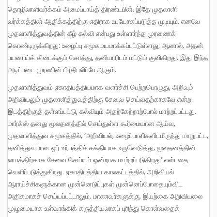
தொழிலாளிவர்க்கம் அமைப்பாய்த் திரண்டபின், இதே முதலாளி
வர்க்கத்தின் ஆதிக்கத்திற்கு எதிராக உபயோகப்படுத்த முடியும். எனவே
முதலாளித்துவத்தின் கீழ் கல்வி என்பது உள்ளார்ந்த முரணைக்
கொண்டிருக்கிறது: உழைப்பு சமூகமயமாக்கப்பட்டுள்ளது; ஆனால், அதன்
பயனாய்க் கிடைக்கும் சொத்து, தனியாரிடம் மட்டும் குவிகிறது. இது இந்த
அடிப்படை முரணின் பிரதிபலிப்பே ஆகும்.
முதலாளித்துவம் ஏகாதிபத்தியமாக வளர்ச்சி பெற்றபொழுது, அறிவும்
அறிவியலும் முதலாளித்துவத்திற்கு சேவை செய்வதற்காகவே என்ற
இடத்திற்குத் தள்ளப்பட்டு, கல்வியும் அதற்கேற்றாற்போல் மாற்றப்பட்டது.
மார்க்ஸ் தனது மூலதனத்தில் செய்துள்ள கூர்மையான ஆய்வு,
முதலாளித்துவ சமூகத்தில், ‘அறிவியல், உழைப்பாளிகளிடமிருந்து மாறுபட்ட,
தனித்துவமான ஓர் உற்பத்திச் சக்தியாக உருவெடுத்து, மூலதனத்தின்
லாபத்திற்காக சேவை செய்யும் ஒன்றாக மாற்றப்படுகிறது’ என்பதை
வெளிப்படுத்துகிறது. ஏகாதிபத்திய காலகட்டத்தில், அறிவியல்
ஆராய்ச்சிகளுக்கான முன்னெடுப்புகள் முன்னெப்போதையும்விட
அதிகமாகச் செய்யப்பட்டாலும், மாணவர்களுக்கு, இயற்கை அறிவியலை
முழுமையாக உள்வாங்கிக் கருத்தியலாகப் புரிந்து கொள்வதைக்