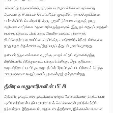
பன்னாட்டு நிறுவனங்கள், நம்முடைய ஆராய்ச்சிகளை, தங்களது
ஆணைக்கு இணங்கச் செயல்படுத்த முயற்சிகள் நடைபெறுகின்றன.
உயர்கல்வியில் வெளிநாட்டு நேரடி முதலீட்டுக்கான அனுமதி, நமது
அறிவுலக வாழ்க்கை மீதான அச்சுறுத்தலாகும். இது, நம் அறிவுப்புலத்தின்
சுயச்சார்பிற்காக, மிகப் பரந்த அளவில் கல்வியாளர்களைத்
திரட்டுவதற்கான வாய்ப்பை அளிக்கிறது; ஏனெனில், இந்தப் பிரச்சனை
நமது தேசபக்திக்கான ஆழ்ந்த விருப்பத்துடன் முரண்படுகிறது.
தனியார் நிறுவனங்களை ஒழுங்குமுறைக் கட்டுப்பாடுகளிலிருந்து
விடுவிப்பதில் நீதித்துறையும் பங்குவகிக்கிறது. இது, குறிப்பாக,
சமூகநீதியைப் பாதித்து, சமூகத்தின் பிற்படுத்தப்பட்ட பிரிவைச் சேர்ந்த
மாணவர்களை மேலும் விளிம்பு நிலைக்குத் தள்ளுகின்றது.
தீவிர வலதுசாரிகளின் மீட்சி
அதிகரித்துவரும் சமத்துவமின்மை மற்றும் வேலையில்லாத் திண்டாட்டம்
ஆகியவற்றினால், புதிய தாராளமயக் கொள்கைகள் முட்டுச்சந்தில்
நிற்கின்றன. இந்நிலையில், அதிக லாபத்திற்காக, இக்கொள்கைகளை