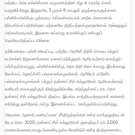
மத்திய அரசு கல்விக்காக வருமானத்தின் மீது 4 சதவீத செஸ்
வசூலிக்கிறது. இதுதவிர, 3 முதல் 6 வயதுக் குழந்தைகளுக்கான,
பள்ளிக்கல்விக்கு முந்தைய அங்கன்வாடிகள் மாநில அரசுகளால்
நிர்வகிக்கப்படுகின்றன. ஏற்கனவே நிதிப்பற்றாக்குறையினால் அல்லலுறும்
அங்கன்வாடிகள், இதனை எவ்வாறு சமாளிக்கும் என்பதும்
தெளிவுபடுத்தப்படவில்லை.
தற்போதைய புள்ளி விவரப்படி, மத்திய அரசின் நிதிச் செலவு மற்றும்
உயர்கல்வி நிறுவனங்களை வகைப்படுத்துதல் ஆகியவற்றை வைத்துப்
பார்க்கும்பொழுது, பள்ளிக்கல்விக்கு அரசு நிதி கிடைக்காது. இவர்களது
நோக்கம், ஆராய்ச்சிப் பல்கலைக்கழகங்கள், ஆசிரியர் பயிற்சிப்
பல்கலைக்கழகங்கள் மற்றும் தன்னாட்சிக் கல்லூரிகள் ஆகியவற்றைத்
தனியார் கைகளுக்குத் திறந்துவிடுவதே. எடுத்துக்காட்டாக, அரசு
தன்னாட்சிக் கல்லூரிகள் திறம்பட இயங்க சாத்தியமற்றதாகக் காரணம்
கற்பித்து ஒன்றோடொன்று ‘இணைக்கப்பட’ ஊக்குவிக்கப்படுகிறது.
‘மிதமான ஆனால் கண்டிப்பான’ சீர்திருத்தங்கள் என்ற வாக்குறுதியுடன்
தே.க.கொ. 2020, தன்னாட்சிக் கல்லூரிகள் குறைந்தபட்சம் 3,000
மாணவர்களையாவது கொண்டிருக்க வேண்டும் என்ற நிபந்தனையை