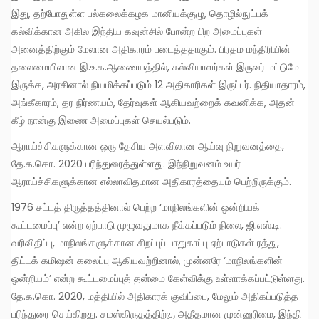
இது, தற்போதுள்ள பல்கலைக்கழக மானியக்குழு, தொழில்நுட்பக்
கல்விக்கான அகில இந்திய கவுன்சில் போன்ற பிற அமைப்புகள்
அனைத்திற்கும் மேலான அதிகாரம் படைத்ததாகும். பிரதம மந்திரியின்
தலைமையிலான இ.உ.க.ஆணையத்தில், கல்வியாளர்கள் இருவர் மட்டுமே
இருக்க, அரசினால் நியமிக்கப்படும் 12 அதிகாரிகள் இருப்பர். நிதியாதாரம்,
அங்கீகாரம், தர நிர்ணயம், தேர்வுகள் ஆகியவற்றைக் கவனிக்க, அதன்
கீழ் நான்கு இணை அமைப்புகள் செயல்படும்.
ஆராய்ச்சிகளுக்கான ஒரு தேசிய அளவிலான ஆய்வு நிறுவனத்தை,
தே.க.கொ. 2020 பரிந்துரைத்துள்ளது. இந்நிறுவனம் உயர்
ஆராய்ச்சிகளுக்கான எல்லாவிதமான அதிகாரத்தையும் பெற்றிருக்கும்.
1976 சட்டத் திருத்தத்தினால் பெற்ற ‘மாநிலங்களின் ஒன்றியக்
கூட்டமைப்பு’ என்ற ஏற்பாடு முழுவதுமாக நீக்கப்படும் நிலை, ஜி.எஸ்.டி.
வரிவிதிப்பு, மாநிலங்களுக்கான சிறப்புப் பாதுகாப்பு ஏற்பாடுகள் ரத்து,
திட்டக் கமிஷன் கலைப்பு ஆகியவற்றினால், முன்னரே ‘மாநிலங்களின்
ஒன்றியம்’ என்ற கூட்டமைப்புத் தன்மை கேள்விக்கு உள்ளாக்கப்பட்டுள்ளது.
தே.க.கொ. 2020, மத்தியில் அதிகாரக் குவிப்பை, மேலும் அதிகப்படுத்த
பரிந்துரை செய்கிறது. சமஸ்கிருதத்திற்கு அதீதமான முன்னுரிமை, இந்தி