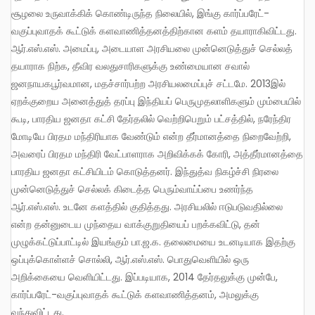
சூழலை உருவாக்கிக் கொண்டிருந்த நிலையில், இங்கு கார்ப்பரேட்-
வகுப்புவாதக் கூட்டுக் களவாணித்தனத்திற்கான களம் தயாராகிவிட்டது.
ஆர்.எஸ்.எஸ். அமைப்பு, அடையாள அரசியலை முன்னெடுத்துச் செல்லத்
தயாராக நிற்க, தீவிர வலதுசாரிகளுக்கு உண்மையான சவால்
ஜனநாயகபூர்வமான, மதச்சார்பற்ற அரசியலமைப்புச் சட்டமே. 2013இல்
ஏறக்குறைய அனைத்துத் தரப்பு இந்தியப் பெருமுதலாளிகளும் மும்பையில்
கூடி, பாரதிய ஜனதா கட்சி தேர்தலில் வெற்றிபெறும் பட்சத்தில், நரேந்திர
மோடியே பிரதம மந்திரியாக வேண்டும் என்ற தீர்மானத்தை நிறைவேற்றி,
அவரைப் பிரதம மந்திரி வேட்பாளராக அறிவிக்கக் கோரி, அத்தீர்மானத்தை
பாரதிய ஜனதா கட்சியிடம் கொடுத்தனர். இந்துத்வ நிகழ்ச்சி நிரலை
முன்னெடுத்துச் செல்லக் கிடைத்த பெரும்வாய்ப்பை உணர்ந்த
ஆர்.எஸ்.எஸ். உடனே களத்தில் குதித்தது. அரசியலில் ஈடுபடுவதில்லை
என்ற தன்னுடைய முந்தைய வாக்குறுதியைப் பறக்கவிட்டு, தன்
முழுக்கட்டுப்பாட்டில் இயங்கும் பா.ஜ.க. தலைமையை உடனடியாக இதற்கு
ஒப்புக்கொள்ளச் சொல்லி, ஆர்.எஸ்.எஸ். பொதுவெளியில் ஒரு
அறிக்கையை வெளியிட்டது. இப்படியாக, 2014 தேர்தலுக்கு முன்பே,
கார்ப்பரேட்-வகுப்புவாதக் கூட்டுக் களவாணித்தனம், அமலுக்கு
வந்துவிட்டது.