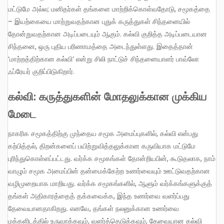
மட்டுமே அல்ல; மனிதர்கள் தங்களை மாற்றிக்கொள்வதோடு, சமூகத்தை
– இயற்கையை மாற்றுவதற்கான புதுக் கருத்துகள் சிந்தனையில்
தோன்றுவதற்கான அடிப்படையும் ஆகும். கல்வி குறித்த அடிப்படையான
சிந்தனை, ஒரு புதிய பரிணாமத்தை அடைந்துள்ளது. இதைத்தான்
‘மாற்றத்திற்கான கல்வி’ என்று சிலி நாட்டுச் சிந்தனையாளர் பாவ்லோ
ஃப்ரேயர் குறிப்பிடுகிறார்.
கல்வி: கருத்துகளின் மோதலுக்கான முக்கிய
மேடை
நாகரிக சமூகத்திற்கு முந்தைய சமூக அமைப்புகளில், கல்வி என்பது
கற்பித்தல், திறன்களைப் பயிற்றுவித்தலுக்கான கருவியாக மட்டுமே
புரிந்துகொள்ளப்பட்டது. வர்க்க சமூகங்கள் தோன்றியபின், கூடுதலாக, நாம்
வாழும் சமூக அமைப்பின் தன்மைக்கேற்ற உணர்வையும் ஊட்டுவதற்கான
வழிமுறையாக மாறியது. வர்க்க சமூகங்களில், ஆளும் வர்க்கங்களுக்குத்
தங்கள் அதிகாரத்தைத் தக்கவைக்க, இந்த உணர்வை வளர்ப்பது
தேவையானதாகிறது. எனவே, தங்கள் நலனுக்கான உணர்வை
மக்களிடத்தில் உருவாக்கவும், வளர்த்தெடுக்கவும், தேவையான கல்வி