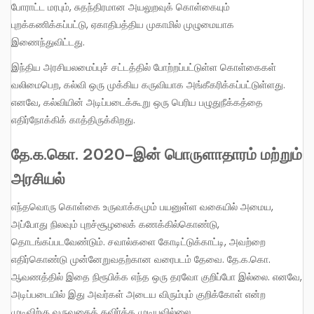
போராட்ட மரபும், சுதந்திரமான அயலுறவுக் கொள்கையும்
புறக்கணிக்கப்பட்டு, ஏகாதிபத்திய முகாமில் முழுமையாக
இணைந்துவிட்டது.
இந்திய அரசியலமைப்புச் சட்டத்தில் போற்றப்பட்டுள்ள கொள்கைகள்
வலிமைபெற, கல்வி ஒரு முக்கிய கருவியாக அங்கீகரிக்கப்பட்டுள்ளது.
எனவே, கல்வியின் அடிப்படைக்கூறு ஒரு பெரிய பழுதுநீக்கத்தை
எதிர்நோக்கிக் காத்திருக்கிறது.
தே.க.கொ. 2020-இன் பொருளாதாரம் மற்றும்
அரசியல்
எந்தவொரு கொள்கை உருவாக்கமும் பயனுள்ள வகையில் அமைய,
அப்போது நிலவும் புறச்சூழலைக் கணக்கில்கொண்டு,
தொடங்கப்படவேண்டும். சவால்களை கோடிட்டுக்காட்டி, அவற்றை
எதிர்கொண்டு முன்னேறுவதற்கான வரைபடம் தேவை. தே.க.கொ.
ஆவணத்தில் இதை நிரூபிக்க எந்த ஒரு தரவோ குறிப்போ இல்லை. எனவே,
அடிப்படையில் இது அவர்கள் அடைய விரும்பும் குறிக்கோள் என்ற
முடிவிற்கு வருவதைத் தவிர்க்க முடியவில்லை.