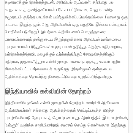
கடினமாக்கும் நோக்கத்துடன், அறிவியல் ஆய்வுகள், தற்போது பல
கூறுகளாகத் தனித்தனியாகப் பிரிக்கப்பட்டுள்ளன; மேலும், மனித
சமுதாயம் குறித்த பாடங்கள் பயிற்றுவிக்கப்படுவதேயில்லை. (வரலாறு ஒரு
பாடமாக இருந்தாலும், அது அறிவியலின் ஒரு பகுதியே இல்லை என்பதாகப்
போதிக்கப்படுகிறது). இயற்கை அறிவியலைப் பொருத்தவரை,
மாணவர்களைத் தன்னுடைய இருத்தலுக்கான அறிவியல் உண்மையை
முழுமையாகப் புரிந்துகொள்ள முடியாமல் தடுத்து, அதற்கு எதிர்மாறாக,
உள்நோக்கத்தோடு, உழைக்கும் வர்க்கத்திற்கும் சோஷலிசத்திற்கும்
எதிரான, முதலாளித்துவ கல்வி முறை, மாணவர்களுக்கு, உலகம் பற்றிய
சிதைக்கப்பட்ட பார்வையைத் தருகிறது. இதன்மூலம் தன்னுடைய
ஆதிக்கத்தை தொடர்ந்து நிலைநாட்டுவதை உறுதிப்படுத்துகிறது.
இந்தியாவில் கல்வியின் தோற்றம்
இந்தியாவில் நவீனக் கல்வி முறையின் தோற்றம், வளர்ச்சி ஆகியவை
ஆங்கிலேயர்கள் தங்களது ஆதிக்கத்தைக் கெட்டிப்படுத்த எடுத்த
முயற்சிகளோடு நேரடியாகத் தொடர்புடையது. ஆரம்பத்தில் இம்முயற்சிகள்,
‘உள்ளூர்’ ஆதிக்க சாதியினரோடு சமரசம் செய்து கொள்வதாக இருந்தது.
(உ-ம்) கல்கத்தா மதரஸா, காசி சமஸ்கிருத கல்லூரிகள்.