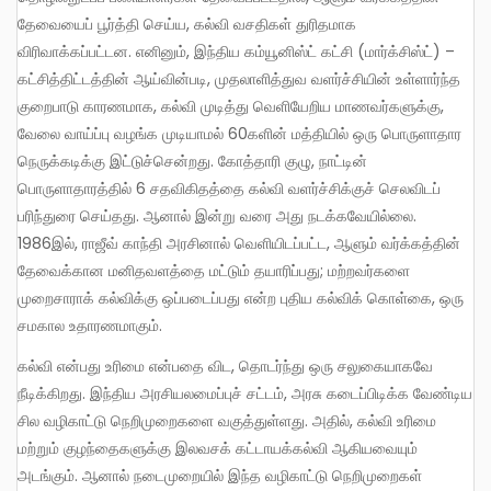
தேவையைப் பூர்த்தி செய்ய, கல்வி வசதிகள் துரிதமாக
விரிவாக்கப்பட்டன. எனினும், இந்திய கம்யூனிஸ்ட் கட்சி (மார்க்சிஸ்ட்) –
கட்சித்திட்டத்தின் ஆய்வின்படி, முதலாளித்துவ வளர்ச்சியின் உள்ளார்ந்த
குறைபாடு காரணமாக, கல்வி முடித்து வெளியேறிய மாணவர்களுக்கு,
வேலை வாய்ப்பு வழங்க முடியாமல் 60களின் மத்தியில் ஒரு பொருளாதார
நெருக்கடிக்கு இட்டுச்சென்றது. கோத்தாரி குழு, நாட்டின்
பொருளாதாரத்தில் 6 சதவிகிதத்தை கல்வி வளர்ச்சிக்குச் செலவிடப்
பரிந்துரை செய்தது. ஆனால் இன்று வரை அது நடக்கவேயில்லை.
1986இல், ராஜீவ் காந்தி அரசினால் வெளியிடப்பட்ட, ஆளும் வர்க்கத்தின்
தேவைக்கான மனிதவளத்தை மட்டும் தயாரிப்பது; மற்றவர்களை
முறைசாராக் கல்விக்கு ஒப்படைப்பது என்ற புதிய கல்விக் கொள்கை, ஒரு
சமகால உதாரணமாகும்.
கல்வி என்பது உரிமை என்பதை விட, தொடர்ந்து ஒரு சலுகையாகவே
நீடிக்கிறது. இந்திய அரசியலமைப்புச் சட்டம், அரசு கடைப்பிடிக்க வேண்டிய
சில வழிகாட்டு நெறிமுறைகளை வகுத்துள்ளது. அதில், கல்வி உரிமை
மற்றும் குழந்தைகளுக்கு இலவசக் கட்டாயக்கல்வி ஆகியவையும்
அடங்கும். ஆனால் நடைமுறையில் இந்த வழிகாட்டு நெறிமுறைகள்