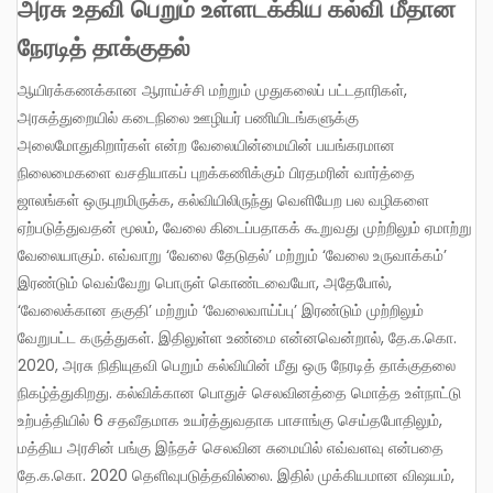
அரசு உதவி பெறும் உள்ளடக்கிய கல்வி மீதான
நேரடித் தாக்குதல்
ஆயிரக்கணக்கான ஆராய்ச்சி மற்றும் முதுகலைப் பட்டதாரிகள்,
அரசுத்துறையில் கடைநிலை ஊழியர் பணியிடங்களுக்கு
அலைமோதுகிறார்கள் என்ற வேலையின்மையின் பயங்கரமான
நிலைமைகளை வசதியாகப் புறக்கணிக்கும் பிரதமரின் வார்த்தை
ஜாலங்கள் ஒருபுறமிருக்க, கல்வியிலிருந்து வெளியேற பல வழிகளை
ஏற்படுத்துவதன் மூலம், வேலை கிடைப்பதாகக் கூறுவது முற்றிலும் ஏமாற்று
வேலையாகும். எவ்வாறு ‘வேலை தேடுதல்’ மற்றும் ‘வேலை உருவாக்கம்’
இரண்டும் வெவ்வேறு பொருள் கொண்டவையோ, அதேபோல்,
‘வேலைக்கான தகுதி’ மற்றும் ‘வேலைவாய்ப்பு’ இரண்டும் முற்றிலும்
வேறுபட்ட கருத்துகள். இதிலுள்ள உண்மை என்னவென்றால், தே.க.கொ.
2020, அரசு நிதியுதவி பெறும் கல்வியின் மீது ஒரு நேரடித் தாக்குதலை
நிகழ்த்துகிறது. கல்விக்கான பொதுச் செலவினத்தை மொத்த உள்நாட்டு
உற்பத்தியில் 6 சதவீதமாக உயர்த்துவதாக பாசாங்கு செய்தபோதிலும்,
மத்திய அரசின் பங்கு இந்தச் செலவின சுமையில் எவ்வளவு என்பதை
தே.க.கொ. 2020 தெளிவுபடுத்தவில்லை. இதில் முக்கியமான விஷயம்,