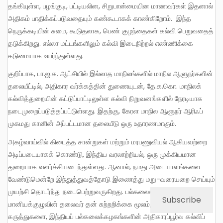
தங்கியுள்ள, பழங்குடி, பட்டியலின, சிறுபான்மையின மாணவர்கள் இதனால்
அதிகம் பாதிக்கப்படுவதையும் கண்கூடாகக் காண்கிறோம். இந்த
நெருக்கடியின் சுமை, கூடுதலாக, பெண் குழந்தைகள் கல்வி பெறுவதைத்
தடுக்கிறது. எல்லா மட்டங்களிலும் கல்வி இடைநிற்றல் எண்ணிக்கை
கடுமையாக உயர்ந்துள்ளது.
குறிப்பாக, பா.ஜ.க. ஆட்சியில் இல்லாத மாநிலங்களில் மாநில ஆளுநர்களின்
தலையீட்டில், அதிகார வர்க்கத்தின் துணையுடன், தே.க.கொ. மாநிலக்
கல்வித்துறையின் கட்டுப்பாட்டிலுள்ள கல்வி நிறுவனங்களில் நேரடியாக
நடைமுறைப்படுத்தப்பட்டுள்ளது. இதற்கு, கேரள மாநில ஆளுநர் ஆரிஃப்
முகமது கானின் அப்பட்டமான தலையீடு ஒரு உதாரணமாகும்.
அகழ்வாய்வில் கிடைத்த சான்றுகள் மற்றும் மரபணுவியல் ஆகியவற்றை
அடிப்படையாகக் கொண்டு, இந்திய வரலாற்றியல், ஒரு முக்கியமான
துறையாக வளர்ச்சியடைந்துள்ளது. ஆனால், நமது அடையாளங்களை
வேண்டுமென்றே இந்துத்துவத்தோடு இணைத்து மறு-வரையறை செய்யும்
முயற்சி தொடர்ந்து நடைபெற்றுவருகிறது. பல்கலைக்கழக
Subscribe
மானியக்குழுவின் தலைவர் தன் சுற்றறிக்கை மூலம், இந்துத்துவக்
கருத்துகளை, இந்தியப் பல்கலைக்கழகங்களின் அதிகாரப்பூர்வ கல்விப்