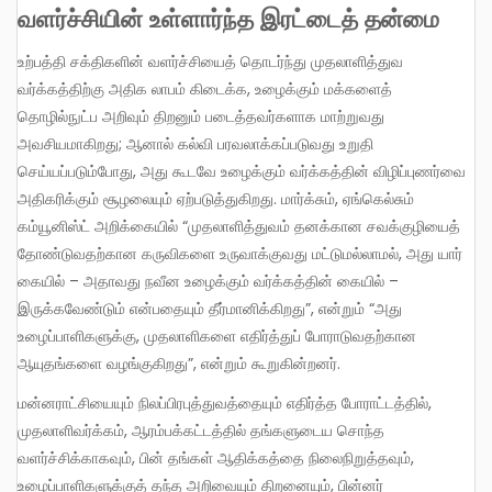
வளர்ச்சியின்
உள்ளார்ந்த இரட்டைத் தன்மை
உற்பத்தி சக்திகளின் வளர்ச்சியைத் தொடர்ந்து முதலாளித்துவ
வர்க்கத்திற்கு அதிக லாபம் கிடைக்க, உழைக்கும் மக்களைத்
தொழில்நுட்ப அறிவும் திறனும் படைத்தவர்களாக மாற்றுவது
அவசியமாகிறது; ஆனால் கல்வி பரவலாக்கப்படுவது உறுதி
செய்யப்படும்போது, அது கூடவே உழைக்கும் வர்க்கத்தின் விழிப்புணர்வை
அதிகரிக்கும் சூழலையும் ஏற்படுத்துகிறது. மார்க்சும், ஏங்கெல்சும்
கம்யூனிஸ்ட் அறிக்கையில் “முதலாளித்துவம் தனக்கான சவக்குழியைத்
தோண்டுவதற்கான கருவிகளை உருவாக்குவது மட்டுமல்லாமல், அது யார்
கையில் – அதாவது நவீன உழைக்கும் வர்க்கத்தின் கையில் –
இருக்கவேண்டும் என்பதையும் தீர்மானிக்கிறது”, என்றும் “அது
உழைப்பாளிகளுக்கு, முதலாளிகளை எதிர்த்துப் போராடுவதற்கான
ஆயுதங்களை வழங்குகிறது”, என்றும் கூறுகின்றனர்.
மன்னராட்சியையும் நிலப்பிரபுத்துவத்தையும் எதிர்த்த போராட்டத்தில்,
முதலாளிவர்க்கம், ஆரம்பக்கட்டத்தில் தங்களுடைய சொந்த
வளர்ச்சிக்காகவும், பின் தங்கள் ஆதிக்கத்தை நிலைநிறுத்தவும்,
உழைப்பாளிகளுக்குத் தந்த அறிவையும் திறனையும், பின்னர்