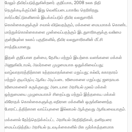
மேலும் தீவிரப்படுத்துகின்றனர். குறிப்பாக, 2008 உலக நிதி
நெருக்கடிக்குப்பின் இது வெளிப்படையாகவே தெரிகிறது.
கார்ப்பரேட்டுகளினால் இயக்கப்படும் தீவிர வலதுசாரிக்
கொள்கைகளுக்குச் சவால் விடுவதற்கும், மக்களை மையமாகக் கொண்ட
மாற்றுக்கொள்கைகளை முன்வைப்பதற்கும் இடதுசாரிகளுக்கு வலிமை
குன்றியுள்ள உலகப் பகுதிகளில், தீவிர வலதுசாரிகளின் மீட்சி
சாத்தியமானது.
இதன் குறிப்பான தன்மை, தேசிய மற்றும் இயற்கை வளங்களை மக்கள்
அணுகிவிடாமல், அவர்களை முழுமையாக ஒதுக்கிவைப்பது;
வாழ்வாதாரத்திற்கான உத்தரவாதங்களை மறுப்பது; கல்வி, சுகாதாரம்
மற்றும் குடியிருப்பு ஆகிய அடிப்படை உரிமைகளை மறுப்பது; ஜனநாயக
உரிமைகளைச் சுருக்குவது; அடையாள அரசியல் மூலம் மக்கள்
ஒற்றுமையை முழுமையாகச் சிதைப்பது மற்றும் இத்தகைய மக்கள்
விரோதக் கொள்கைகளுக்கு எதிரான மக்களின் ஒருங்கிணைந்த
போராட்டத்திற்கான வாய்ப்புகளை இல்லாமல் ஆக்குவது ஆகியவையாகும்.
மக்களால் தேர்ந்தெடுக்கப்பட்ட அரசியல் பிரதிநிதிகள், தனிநபரை
மையப்படுத்திய அரசியல் நடவடிக்கைகளில் மிக மூர்க்கத்தனமாக