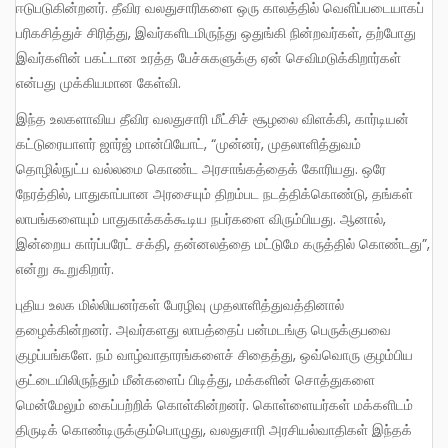
ஈடுபடுகின்றனர். தீவிர வலதுசாரிகளை ஒரு காலத்தில் வெளிப்படையாகப்
பரிகசித்துச் சிரித்து, இவர்களிடமிருந்து ஒதுங்கி நின்றவர்கள், தற்போது
இவர்களின் பகட்டான உரத்த பேச்சுகளுக்கு ஏன் செவிமடுக்கிறார்கள்
என்பது முக்கியமான கேள்வி.
இந்த உலகளாவிய தீவிர வலதுசாரி மீட்சிச் சூழலை விளக்கி, கார்டியன்
கட்டுரையாளர் ஜார்ஜ் மான்பியோட், “முன்னர், முதலாளித்துவம்
தொழில்நுட்ப வல்லமை கொண்ட அரசாங்கத்தைக் கோரியது. ஒரே
நேரத்தில், பாதுகாப்பான அரசையும் திறம்பட நடத்திக்கொண்டு, தங்கள்
லாபங்களையும் பாதுகாக்கக்கூடிய நபர்களை விரும்பியது. ஆனால்,
இன்றைய கார்ப்பரேட் சக்தி, தன்னலத்தை மட்டுமே கருத்தில் கொண்டது”,
என்று கூறுகிறார்.
புதிய உலக மில்லியனர்கள் பேரழிவு முதலாளித்துவத்தினால்
தழைக்கின்றனர். அவர்களது லாபத்தைப் பன்மடங்கு பெருக்குபவை
குழப்பங்களே. நம் வாழ்வாதாரங்களைச் சிதைத்து, ஒவ்வொரு குழம்பிய
குட்டையிலிருந்தும் மீன்களைப் பிடித்து, மக்களின் சொத்துகளை
மென்மேலும் கைப்பற்றிக் கொள்கின்றனர். கொள்ளையர்கள் மக்களிடம்
திருடிக் கொண்டிருக்கும்பொழுது, வலதுசாரி அரசியல்வாதிகள் இந்தக்