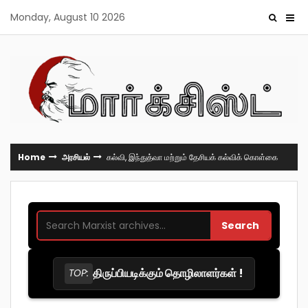
Skip
Monday, August 10 2026
to
content
Home
அரசியல்
கல்வி, இந்துத்வா மற்றும் தேசியக் கல்விக் கொள்கை
Search
திருப்பியடிக்கும் தொழிலாளர்கள் !
TOP: