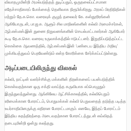
விவாதமுமின்றி அமல்படுத்தத் துடிப்பதும், ஒருதலைப்பட்சமான
எதேச்சாதிகாரப் போக்கைத் தெளிவாக நிரூபிக்கிறது. அரசுப் பிரதிநிதிகள்
மற்றும் தே.க.கொ. வரைவுக் குழுத் தலைவர் கே. கஸ்தூரிரங்கன்
ஆகியோருடன், பா.ஜ.க. ஆளும் சில மாநிலங்களின் கல்வி அமைச்சர்கள்,
ஆர்.எஸ்.எஸ்.இன் துணை நிறுவனங்களின் செயல்பாட்டாளர்கள் ஆகியோர்
கூடி தே.க.கொ. வரைவு உருவாக்கத்தில் ஈடுபட்டனர். இறுதிப்படுத்தப்பட்ட
கொள்கை ஆவணத்தில், ஆர்.எஸ்.எஸ்.இன் ‘பண்டைய இந்திய அறிவு’
முக்கியத்துவம் பெறவேண்டும் என்ற கோரிக்கை சேர்க்கப்பட்டுள்ளது.
அடிப்படையிலிருந்து விலகல்
கல்வி, நாட்டின் வளர்ச்சிக்கு மக்களின் திறன்களைப் பயன்படுத்திக்
கொள்வதற்கான ஒரு சக்தி வாய்ந்த கருவியாக எப்பொழுதும்
இருந்துவந்துள்ளது. ஆங்கிலேய ஆட்சிக்காலத்தில், கல்விபெறும்
உரிமைக்கான போராட்டம், பொதுமக்கள் கல்வி பெறுவதைத் தடுத்த படித்த
உயர்சாதியினருக்கு எதிரான போராட்டமாகும். எனவே, இந்தப் போராட்டம்
இந்திய சுதந்திரத்தை அடைவதற்கான போராட்டத்துடன் எவ்விதத்
தடையுமின்றி ஒன்று கலந்தது.