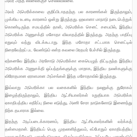
அவர் அந்த எல்லைக்குச் செல்லவில்லை.
அவர் அமெரிக்காவை குறிப்பிடாததற்கு பல காரணங்கள் இருந்தாலும்,
முக்கிய உடனடி காரணம் ஒன்று இருந்தது. ஹவானா மாநாடு நடைபெற்றுக்
கொண்டிருந்த சமயத்தில் தான், அமெரிக்க செனட் சபையில், இந்திய
அமெரிக்க அணுசக்தி மசோதா விவாதத்தில் இருந்தது. அதற்கு பாதிப்பு
எதுவும் வந்து விடக்கூடாது. இந்த மசோதா சட்டமாக செனட்டில்
நிறைவேற்றப் பட வேண்டும் என்ற கவலை பிரதமர் பேச்சில் இருந்தது.
ஏற்கனவே இந்திய அரசோடு அமெரிக்கா கையெழுத் திட்டிருந்த இந்திய
அமெரிக்க அணுசக்தி ஒப்பந்தங்களுக்கு மாறாக, இந்திய நலன்களுக்கு
விரோதமான ஏராளமான அம்சங்கள் இந்த மசோதாவில் இருந்தது.
இவ்வாறு அமெரிக்கா பல வகைகளில் இந்திய நலனுக்கு துரோகம்
இழைத்திருந்தாலும், இந்திய ஆட்சியாளர்கள் உறுதியாக அமெரிக்க
ஏகாதிபத்திய எதிர்ப்பு நிலை எடுத்து, அணி சேரா நாடுகளோடு இணைந்து
நிற்க தயாராக இல்லை.
இதற்கு அடிப்படைக்காரணம், இந்திய ஆட்சியாளர்களின் வர்க்கத்
தன்மைதான். இந்தியப் பெரு முதலாளித்துவம், எப்போதும் ஏகாதிபத்திய
மூலதனத்தோடு முரண்படுவதை விரும்புவதில்லை. அப்படியே முரண்படும்