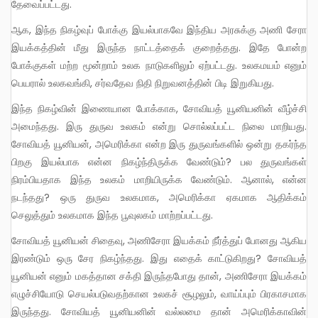
தேவைப்பட்டது.
ஆக, இந்த நிகழ்வுப் போக்கு இயல்பாகவே இந்திய அரசுக்கு அணி சேரா
இயக்கத்தின் மீது இருந்த நாட்டத்தைக் குறைத்தது. இதே போன்ற
போக்குகள் மற்ற மூன்றாம் உலக நாடுகளிலும் ஏற்பட்டது. உலகமயம் எனும்
பெயரால் உலகவங்கி, சர்வதேவ நிதி நிறுவனத்தின் பிடி இறுகியது.
இந்த நிகழ்வின் இணையான போக்காக, சோவியத் யூனியனின் வீழ்ச்சி
அமைந்தது. இரு துருவ உலகம் என்று சொல்லப்பட்ட நிலை மாறியது.
சோவியத் யூனியன், அமெரிக்கா என்ற இரு துருவங்களில் ஒன்று தகர்ந்த
பிறகு இயல்பாக என்ன நிகழ்ந்திருக்க வேண்டும்? பல துருவங்கள்
நிரம்பியதாக இந்த உலகம் மாறியிருக்க வேண்டும். ஆனால், என்ன
நடந்தது? ஒரு துருவ உலகமாக, அமெரிக்கா ஏகமாக ஆதிக்கம்
செலுத்தும் உலகமாக இந்த பூவுலகம் மாற்றப்பட்டது.
சோவியத் யூனியன் சிதைவு, அணிசேரா இயக்கம் நீர்த்துப் போனது ஆகிய
இரண்டும் ஒரு சேர நிகழ்ந்தது. இது எதைக் காட்டுகிறது? சோவியத்
யூனியன் எனும் மகத்தான சக்தி இருந்தபோது தான், அணிசேரா இயக்கம்
எழுச்சியோடு செயல்படுவதற்கான உலகச் சூழலும், வாய்ப்பும் பிரகாசமாக
இருந்தது. சோவியத் யூனியனின் வல்லமை தான் அமெரிக்காவின்