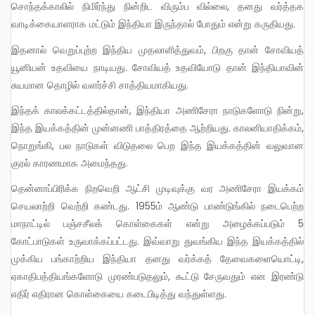
சொந்தக்காலில் நிமிர்ந்து நின்றிட விரும்ப வில்லை, தனது வர்த்தக
வாடிக்கையாளராக மட்டும் இந்தியா இருந்தால் போதும் என்று கருதியது.
இதனால் வெறுப்புற்ற இந்திய முதலாளித்துவம், பிறகு தான் சோவியத்
யூனியன் உதவியை நாடியது. சோவியத் உதவியோடு தான் இந்தியாவின்
சுயமான தொழில் வளர்ச்சி சாத்தியமாகியது.
இந்தக் காலக்கட்டத்தில்தான், இந்தியா அணிசேரா நாடுகளோடு நின்று,
இந்த இயக்கத்தின் முன்னணி பாத்திரத்தை ஆற்றியது. காலனியாதிக்கம்,
நொறுங்கி, பல நாடுகள் விடுதலை பெற இந்த இயக்கத்தின் வலுவான
குரல் காரணமாக அமைந்தது.
தென்னாப்பிரிக்க நிறவெறி ஆட்சி முடிவுக்கு வர அணிசேரா இயக்கம்
செயலாற்றி வெற்றி கண்டது. 1955ம் ஆண்டு பாண்டுங்கில் நடைபெற்ற
மாநாட்டில் பஞ்சசீலக் கொள்கைகள் என்று அழைக்கப்படும் 5
கோட்பாடுகள் உருவாக்கப்பட்டது. இவ்வாறு துவங்கிய இந்த இயக்கத்தில்
முக்கிய பங்காற்றிய இந்தியா தனது வர்க்கத் தேவைகளையொட்டி,
ஏகாதிபத்தியங்களோடு முரண்படுதலும், கூட்டு சேருவதும் என இரண்டு
எதிர் எதிரான கொள்கையை கடைபிடித்து வந்துள்ளது.