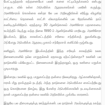
போட்டிருந்தால் எத்தனையோ பலன் களை ஈட்டியிருக்கலாம் என்பது
பா.ஜ.க. வில் உள்ள அமெரிக்க ஆதரவாளர்கள் பலரின் கருத்து.
அணிசேராக் கொள்கை என்றா லே பல அறிவுஜீவிகள் எரிந்து விழுகிற
காட்சியை தொலைக் காட்சி விவாதங்களில் பல நேரங்களில் நாம்
கண்டிருக்கிறோம். ஏறத்தாழ 30 ஆண்டுகாலம் அணிசேரா பதாகையை
உயர்த்திப் பிடித்து வந்த நிலை 1990 ம் ஆண்டுகளில் மாறியது. அணிசேரா
இயக்கம், இந்த காலக்கட்டத்தில் சரிவை சந்திக்கத் துவங்கியது.
அப்போது அமெரிக்க ஆதரவு முகாம் சந்தோசக் களிப்பில் மூழ்கியது.
எனினும், அணிசேரா இயக்கத்தின் இந்த சரிவுக் காலத்தில் உலக
நிலைமைகளில் நல்ல மாறுதல்கள் ஏதாவது ஏற்பட்டுள்ளதா? உலகின் பல
நாடுகளில் பல்வேறுபட்ட நிலைமைகள் இருந்தாலும், ஒரு உண்மை மறுக்க
முடியாதது.
இன்றைய உலகில் ஒரு பாதுகாப்பற்ற தன்மை நிலவுகிறது. ஆப்கானிஸ்தான்,
ஈராக் மீது தாக்குதல் நடத்தி, அந்த நாடுகளை அமெரிக்கா கைப்பற்றியது
ஒரு கொடூரமான நிகழ்வு. இது போன்ற அமெரிக்காவின் நடவடிக்கைகள்
தான் பாதுகாப்பற்ற தன்மை உலகில் அதிகரிக்க முக்கிய காரணம்.
இதுவே பல தீமைகளுக்கு ஊற்றுக்கண். பல நாடுகள் அவர்களுக்கு உகந்த