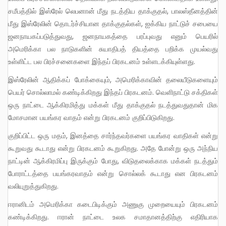
சமீபத்தில் இஸ்ரேல் லெபனான் மீது நடத்திய தாக்குதல், பாலஸ்தீனத்தின்
மீது இஸ்ரேலின் தொடர்ச்சியான தாக்குதல்கள், ஐக்கிய நாட்டுச் சபையை
ஜனநாயகப்படுத்துவது, ஜனநாயகத்தை பரப்புவது எனும் பெயரில்
அமெரிக்கா பல நாடுகளின் சுயாதிபத் தியத்தை பறிக்க முயல்வது
உள்ளிட்ட பல பிரச்சனைகளை இந்தப் பிரகடனம் உள்ளடக்கியுள்ளது.
இஸ்ரேலின் ஆதிக்கப் போக்கையும், அமெரிக்காவின் தலையீடுகளையும்
பெயர் சொல்லாமல் கண்டிக்கிறது இந்தப் பிரகடனம். வெளிநாட்டு சக்திகள்
ஒரு நாட்டை ஆக்கிரமித்து மக்கள் மீது தாக்குதல் நடத்துவதுதான் மிக
மோசமான பயங்கர வாதம் என்று பிரகடனம் குறிப்பிடுகிறது.
குறிப்பிட்ட ஒரு மதம், இனத்தை சார்ந்தவர்களை பயங்கர வாதிகள் என்று
கூறுவது கூடாது என்று பிரகடனம் கூறுகிறது. அதே போன்று ஒரு அந்நிய
நாட்டின் ஆக்கிரமிப்பு இருக்கும் போது, விடுதலைக்காக மக்கள் நடத்தும்
போராட்டத்தை பயங்கரவாதம் என்று சொல்லக் கூடாது என பிரகடனம்
வலியுறுத்துகிறது.
ஈரானிடம் அமெரிக்கா கடைபிடிக்கும் அணுகு முறையையும் பிரகடனம்
கண்டிக்கிறது. ஈரான் நாட்டை உலக சமாதானத்திற்கு எதிரியாக