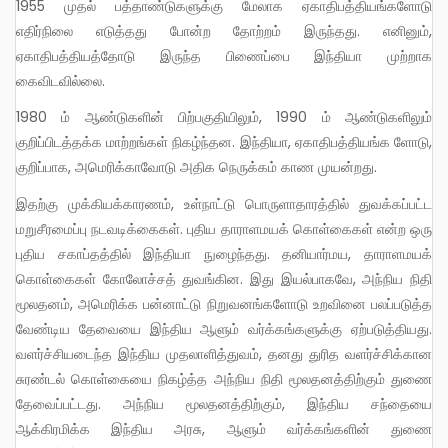
1955 முதல் பத்தாண்டுகளுக்கு மேலாக ஏகாதிபத்தியங்களோடு
எதிர்நிலை எடுத்தது போன்ற தோற்றம் இருந்தது. எனினும்,
ஏகாதிபத்தியத்தோடு இருந்த பிணைப்பை இந்தியா முற்றாக
கைவிடவில்லை.
1980 ம் ஆண்டுகளின் பிற்பகுதியிலும், 1990 ம் ஆண்டுகளிலும்
குறிப்பிடத்தக்க மாற்றங்கள் நிகழ்ந்தன. இந்தியா, ஏகாதிபத்தியங்க ளோடு,
குறிப்பாக, அமெரிக்காவோடு அதிக நெருக்கம் காண முயன்றது.
இதற்கு முக்கியக்காரணம், உள்நாட்டு பொருளாதாரத்தில் துவக்கப்பட்ட
மறுசீரமைப்பு நடவடிக்கைகள். புதிய தாராளமயக் கொள்கைகள் என்ற ஒரு
புதிய சகாப்தத்தில் இந்தியா நுழைந்தது. தனியார்மய, தாராளமயக்
கொள்கைகள் கோலோச்சத் துவங்கின. இது இயல்பாகவே, அந்நிய நிதி
மூலதனம், அமெரிக்க பன்னாட்டு நிறுவனங்களோடு உறவினை பலப்படுத்த
வேண்டிய தேவையை இந்திய ஆளும் வர்க்கங்களுக்கு ஏற்படுத்தியது.
வளர்ச்சியடைந்த இந்திய முதலாளித்துவம், தனது துரித வளர்ச்சிக்கான
சுரண்டல் கொள்கையை நிகழ்த்த அந்நிய நிதி மூலதனத்திற்கும் துணை
தேவைப்பட்டது. அந்நிய மூலதனத்திற்கும், இந்திய சந்தையை
ஆக்கிரமிக்க இந்திய அரசு, ஆளும் வர்க்கங்களின் துணை