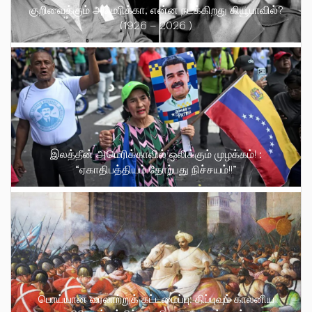
குறிவைக்கும் அமெரிக்கா, என்ன நடக்கிறது கியூபாவில்?
(1926 – 2026 )
இலத்தீன் அமெரிக்காவில் ஒலிக்கும் முழக்கம்! :
“ஏகாதிபத்தியம் தோற்பது நிச்சயம்!!”
பொய்யான வரலாற்றுக் கட்டமைப்பு: திப்புவும் காலனிய