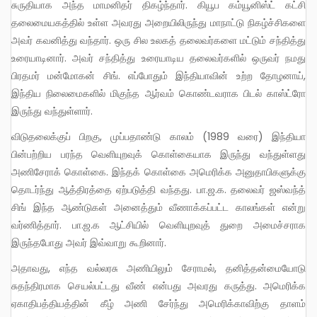
சுருதியாக அந்த மாமனிதர் திகழ்ந்தார். கியூப கம்யூனிஸ்ட் கட்சி
தலைமையகத்தில் உள்ள அவரது அறையிலிருந்து மாநாட்டு நிகழ்ச்சிகளை
அவர் கவனித்து வந்தார். ஒரு சில உலகத் தலைவர்களை மட்டும் சந்தித்து
உரையாடினார். அவர் சந்தித்து உரையாடிய தலைவர்களில் ஒருவர் நமது
பிரதமர் மன்மோகன் சிங். எப்போதும் இந்தியாவின் உற்ற தோழனாய்,
இந்திய நிலைமைகளில் மிகுந்த ஆர்வம் கொண்டவராக பிடல் காஸ்ட்ரோ
இருந்து வந்துள்ளார்.
விடுதலைக்குப் பிறகு, முப்பதாண்டு காலம் (1989 வரை) இந்தியா
பின்பற்றிய பரந்த வெளியுறவுக் கொள்கையாக இருந்து வந்துள்ளது
அணிசேராக் கொள்கை. இந்தக் கொள்கை அமெரிக்க அனுதாபிகளுக்கு
தொடர்ந்து ஆத்திரத்தை ஏற்படுத்தி வந்தது. பா.ஜ.க. தலைவர் ஜஸ்வந்த்
சிங் இந்த ஆண்டுகள் அனைத்தும் வீணாக்கப்பட்ட காலங்கள் என்று
வர்ணித்தார். பா.ஜ.க ஆட்சியில் வெளியுறவுத் துறை அமைச்சராக
இருந்தபோது அவர் இவ்வாறு கூறினார்.
அதாவது, எந்த வல்லரசு அணியிலும் சேராமல், தனித்தன்மையோடு
சுதந்திரமாக செயல்பட்டது வீண் என்பது அவரது கருத்து. அமெரிக்க
ஏகாதிபத்தியத்தின் கீழ் அணி சேர்ந்து அமெரிக்காவிற்கு தாளம்