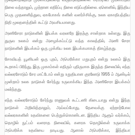
நிலை வந்தாலும், முற்றான எதிர்ப்பு நிலை எடுப்பதில்லை. ஏனெனில், இந்திய
பெரு முதலாளித்துவ, ஏகபோகங் களின் வளர்ச்சிக்கு, உலக ஏகாதிபத்திய
நிதி மூலதனத்தின் கூட்டு அவசியமானது.
அணிசேரா நாடுகளின் இயக்க வரலாறே இதற்கு சான்றாக உள்ளது. இரு
துருவ உலகம் என்று அழைக்கப்பட்டு வந்த காலத்தில், அணி சேரா
நாடுகளின் இயக்கம் ஒரு முக்கிய உலக இயக்கமாகத் திகழ்ந்தது.
சோவியத் யூனியன் ஒரு புறம், அமெரிக்கா மறுபுறம் என்று உலகம் இரு
கூறாகப் பிரிந்து, இரு முகாம்கள் எதிரும் புதிருமாக இருந்த நிலையில், எந்த
வல்லரசோடும் சேர மாட்டோம் என்று உறுதியான குரலோடு 1955 ம் ஆண்டில்
மூன்றாம் உலக நாடுகள் சேர்ந்து உருவாக்கிய இந்த அணிசேரா இயக்கம்
மலர்ந்தது.
எந்த வல்லரசோடும் சேர்ந்து ராணுவக் கூட்டணி கிடையாது என்று இந்த
நாடுகள் அறிவித்தாலும், அவ்வப்போது, தேவைக்கு ஏற்றாற்போல
வல்லரசுகளின் உதவிகளை பெற்றுக்கொண்டன. இந்திய ஆளும் வர்க்கம்,
தொழில் நுட்பம் வளராத நிலையில், கனரக தொழில்கள் உருவாக்க
அமெரிக்க உதவியை நாடியது. ஆனால் அமெரிக்கா, இந்தியா