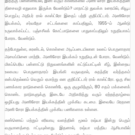
இத்தகு பின்னணியில், இனி வரும் காலங்களில் அணி சேரா இயக்கத்தின்
திசைவழி எதுவாக இருக்க வேண்டும்? மாநாட்டு துவக்க உரையில், கியூப
பொறுப்பு அதிபர் ரால் காஸ்ட்ரோ இதைப் பற்றி குறிப்பிட்டார். அணிசேரா
இயக்கம், சர்வதேச சட்டங்களை காப்பதிலும், 1955-ம் ஆண்டு
உருவாக்கப்பட்ட பஞ்சசீலக் கோட்பாடுகளை பாதுகாப்பதிலும் உறுதியாகப்
போராட வேண்டும்.
தற்போதுள்ள, சுரண்டல், கொள்ளை அடிப்படையிலான உலகப் பொருளாதார
அமைப்பினை மாற்றிட அணிசேரா இயக்கம் உறுதியுடன் போராட வேண்டும்.
மிகப்பெரிய பன்னாட்டு நிறுவனங்களின் கட்டுப்பாட்டின் கீழ், இன்றைய
உலகமய பொருளாதாரம் இயங்கி வருவதால், சுதந்திர வர்த்தகம்
என்பதெல்லாம் வெறும் ஏமாற்று என குறிப்பிட்டார் ரால் காஸ்ட்ரோ. ஒரு சில
பணக்கார நாடுகளைக் கொண்டே ஒரு குழுவிற்கும், 80 சதம் மக்களைக்
கொண்ட நாடுகளுக்கு இடையே அதிகரித்து வரும் ஏற்றத்தாழ்வை
ஒழிப்பது அணிசேரா இயக்கத்தின் முக்கிய கடமை. இவையே பிரதான
அணி சேரா இயக்கத்தின் முக்கிய பணிகளாக உள்ளன.
எண்ணெய் மற்றும் எரிவாயு வளத்தின் மூலம் ரஷ்யா இன்று பெரும்
வருமானத்தை ஈட்டியுள்ளது. இதனால், ரஷ்யா மத்திய ஆசியாவில்