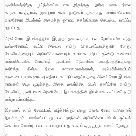
ஆதிக்கத்திற்கு முட்டுக்கட்டையாக இருந்தது. இந்த உலக நிலை
காரணமாகத்தான், மூன்றாம் உலக நாடுகள் தங்களது வளர்ச்சிக்காக
அணிசேரா இயக்கம் அமைத்து ஓரளவு சுதந்திரமாக செயல்பட வாய்ப்பு
ஏற்பட்டது.
அணிசேரா இயக்கத்தில் இருந்த தலைவர்கள் பல நேரங்களில் எந்த
வல்லரசோடும் கூட்டு இல்லை என்று பிரகடனப்படுத்துகிற போது,
சோவியத்தையும், அமெரிக்காவையும் சமமாக பார்ப்ப துண்டு. உண்மை
என்னவெனில், சோவியத் யூனியன் அமெரிக்க ஏகாதிபத்தியத்தை
எதிர்த்து நின்ற நிலை காரணமாகத்தான், அமெரிக்காவிடம்
சரணடையாமல், ஓரளவு எதிர்ப்பு காட்டும் தைரியத்தை அணி சேரா இயக்க
நாடுகள் பெற முடிந்தது. இதை உணர்ந்தே, பிடல் காஸ்ட்ரோ அன்று
சோவியத் யூனியனை அணி சேரா இயக்கத்தின் இயல்பான கூட்டணி நாடு
என்று வர்ணித்தார்.
இதனால் தான் சோவியத் வீழ்ச்சிக்குப் பிறகு அணி சேரா நாடுகளின்
இயக்கமும் பலவீனப்பட்டது. பல நாடுகள் அமெரிக்கா விடம் ஒட்டிக்
கொள்ள வேண்டிய கட்டாயம் ஏற்பட்டது. உலகம் ஒரு துருவ உலகம் ஆனது.