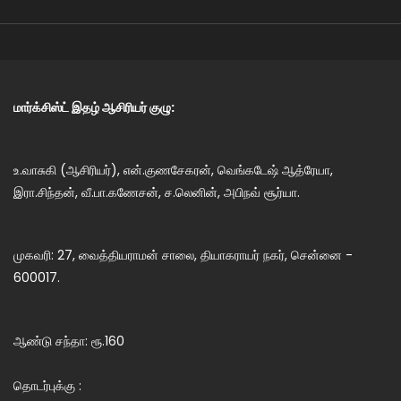
மார்க்சிஸ்ட் இதழ் ஆசிரியர் குழு:
உ.வாசுகி (ஆசிரியர்), என்.குணசேகரன், வெங்கடேஷ் ஆத்ரேயா,
இரா.சிந்தன், வீ.பா.கணேசன், ச.லெனின், அபிநவ் சூர்யா.
முகவரி: 27, வைத்தியராமன் சாலை, தியாகராயர் நகர், சென்னை -
600017.
ஆண்டு சந்தா: ரூ.160
தொடர்புக்கு :