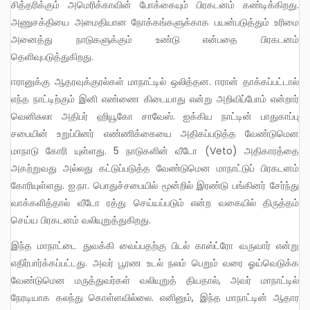
சித்தரிக்கும் அமெரிக்காவின் போக்கையும் பிரகடனம் கண்டிக்கிறது.
அணுசக்தியை அமைதியான நோக்கங்களுக்காக பயன்படுத்தும் உரிமை
அனைத்து நாடுகளுக்கும் உண்டு என்பதை பிரகடனம்
தெளிவுபடுத்துகிறது.
ஈரானுக்கு ஆதரவுக்குரல்கள் மாநாட்டில் ஒலித்தன. ஈரான் தாக்கப்பட்டால்
எந்த நாட்டிற்கும் இனி எண்ணை கிடையாது என்று அறிவிப்போம் என்றார்
வெனிசுலா அதிபர் ஹியூகோ சாவேஸ். ஐக்கிய நாட்டின் பாதுகாப்பு
சபையின் உறுப்பினர் எண்ணிக்கையை அதிகப்படுத்த வேண்டுமென
மாநாடு கோரி யுள்ளது. 5 நாடுகளின் வீடோ (Veto) அதிகாரத்தை
அகற்றுவது அல்லது கட்டுப்படுத்த வேண்டுமென மாநாட்டுப் பிரகடனம்
கோரியுள்ளது. ஐ.நா. பொதுச்சபையில் மூன்றில் இரண்டு பங்கினர் சேர்ந்து
வாக்களித்தால் வீடோ ரத்து செய்யப்படும் என்ற வகையில் திருத்தம்
செய்ய பிரகடனம் வலியுறுத்துகிறது.
இந்த மாநாட்டை துவக்கி வைப்பதற்கு பிடல் காஸ்ட்ரோ வருவார் என்று
எதிர்பார்க்கப்பட்டது. அவர் பூரண உடல் நலம் பெறும் வரை ஓய்வெடுக்க
வேண்டுமென மருத்துவர்கள் வலியுறுத் தியதால், அவர் மாநாட்டில்
நேரடியாக கலந்து கொள்ளவில்லை. எனினும், இந்த மாநாட்டின் ஆதார