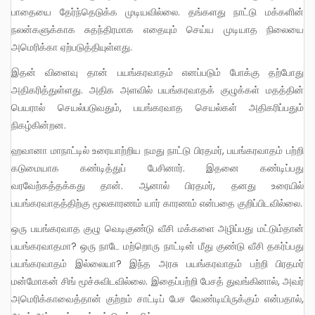
பாதையை தேர்ந்தெடுக்க முடியவில்லை. தங்களது நாட்டு மக்களின்
நலன்களுக்காக சுதந்திரமாக எதையும் செய்ய முடியாத நிலையை
அமெரிக்கா ஏற்படுத்தியுள்ளது.
இதன் விளைவு தான் பயங்கரவாதம் எனப்படும் போக்கு தற்போது
அதிகரித்துள்ளது. அதிக அளவில் பயங்கரவாதக் குழுக்கள் மதத்தின்
பெயரால் செயல்படுவதும், பயங்கரவாத செயல்கள் அதிகரிப்பதும்
நிகழ்கின்றன.
ஹவானா மாநாட்டில் உரையாற்றிய நமது நாட்டு பிரதமர், பயங்கரவாதம் பற்றி
கடுமையாக கண்டித்துப் பேசினார். இதனை கண்டிப்பது
வரவேற்கத்தக்கது தான். ஆனால் பிரதமர், தனது உரையில்
பயங்கரவாதத்திற்கு மூலகாரணம் யார் காரணம் என்பதை குறிப்பிடவில்லை.
ஒரு பயங்கரவாத குழு வெடிகுண்டு வீசி மக்களை அழிப்பது மட்டும்தான்
பயங்கரவாதமா? ஒரு நாடே மற்றொரு நாட்டின் மீது குண்டு வீசி தகர்ப்பது
பயங்கரவாதம் இல்லையா? இந்த அரசு பயங்கரவாதம் பற்றி பிரதமர்
மன்மோகன் சிங் மூச்சுவிடவில்லை. இதைப்பற்றி பேசத் துவங்கினால், அவர்
அமெரிக்காவைத்தான் குற்றம் சாட்டிப் பேச வேண்டியிருக்கும் என்பதால்,