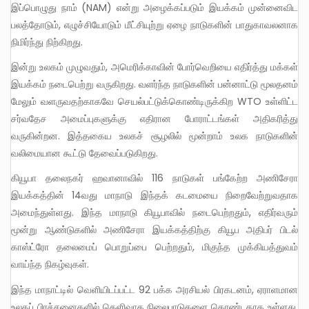
இப்பொழுது நாம் (NAM) என்று அழைக்கப்படும் இயக்கம் முன்னைவிட
பலத்தோடும், எழுச்சியோடும் மீட்சியுற்று ஏழை நாடுகளின் பாதுகாவலனாக
நிமிர்ந்து நிற்கிறது.
இன்று உலகம் முழுவதும், அமெரிக்காவின் போர்வெறியை எதிர்த்து மக்கள்
இயக்கம் நடைபெற்று வருகிறது. வளர்ந்த நாடுகளின் பன்னாட்டு மூலதனம்
மேலும் வளருவதற்காகவே செயல்பட்டுக்கொண்டிருக்கிற WTO உள்ளிட்ட
சர்வதேச அமைப்புகளுக்கு எதிரான போராட்டங்கள் அதிகரித்து
வருகின்றன. இத்தகைய உலகச் சூழலில் மூன்றாம் உலக நாடுகளின்
வலிமையான கூட்டு தேவைப்படுகிறது.
கியூபா தலைநகர் ஹவானாவில் 116 நாடுகள் பங்கேற்ற அணிசேரா
இயக்கத்தின் 14வது மாநாடு இந்தக் கடமையை நிறைவேற்றுவதாக
அமைந்துள்ளது. இந்த மாநாடு கியூபாவில் நடைபெற்றதும், எதிர்வரும்
மூன்று ஆண்டுகளில் அணிசேரா இயக்கத்திற்கு கியூப அதிபர் பிடல்
காஸ்ட்ரோ தலைமைப் பொறுப்பை பெற்றதும், மிகுந்த முக்கியத்துவம்
வாய்ந்த நிகழ்வுகள்.
இந்த மாநாட்டில் வெளியிடப்பட்ட 92 பக்க அரசியல் பிரகடனம், ஏராளமான
உலகப் பிரச்சனைகளில் தெளிவாக நிலைபாடுகளை கொண்டதாக உள்ளது.