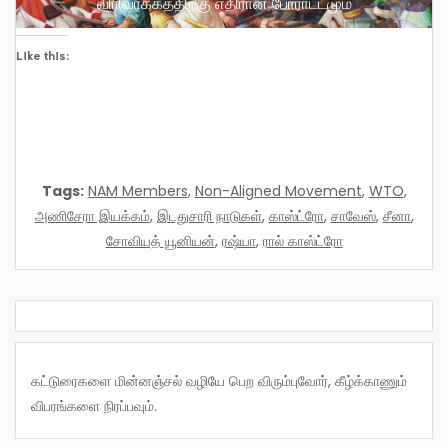
விரிவாக்கத்திற்கு எதிரான போராட்டமும்
Like this:
Tags:
NAM Members
,
Non-Aligned Movement
,
WTO
,
அணிசேரா இயக்கம்
,
இடதுசாரி நாடுகள்
,
காஸ்ட்ரோ
,
சாவேஸ்
,
சீனா
,
சோவியத் யூனியன்
,
ரஷ்யா
,
ரால் காஸ்ட்ரோ
கட்டுரைகளை மின்னஞ்சல் வழியே பெற விரும்புவோர், கீழ்க்காணும்
விபரங்களை நிரப்பவும்.