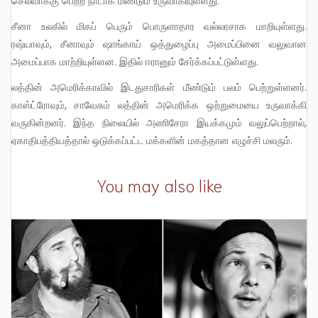
செல்வாக்கு பெற்ற நாடாக மீண்டும் உருவாகியுள்ளது.
சீனா உலகில் மிகப் பெரும் பொருளாதார வல்லரசாக மாறியுள்ளது.
ரஷ்யாவும், சீனாவும் ஷாங்காய் ஒத்துழைப்பு அமைப்பினை வலுவான
அமைப்பாக மாற்றியுள்ளன. இதில் ஈரானும் சேர்க்கப்பட்டுள்ளது.
லத்தின் அமெரிக்காவில் இடதுசாரிகள் மீண்டும் பலம் பெற்றுள்ளனர்.
காஸ்ட்ரோவும், சாவேசும் லத்தின் அமெரிக்க ஒற்றுமையை உருவாக்கி
வருகின்றனர். இந்த நிலையில் அணிசேரா இயக்கமும் வலுப்பெற்றால்,
ஏகாதிபத்தியத்தால் ஒடுக்கப்பட்ட மக்களின் மகத்தான எழுச்சி மலரும்.
You may also like