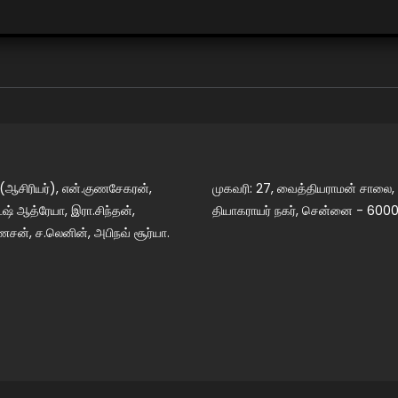
 (ஆசிரியர்), என்.குணசேகரன்,
முகவரி: 27, வைத்தியராமன் சாலை,
் ஆத்ரேயா, இரா.சிந்தன்,
தியாகராயர் நகர், சென்னை - 6000
ேசன், ச.லெனின், அபிநவ் சூர்யா.