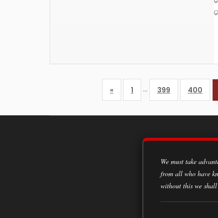
ச
ப
…
«
1
399
400
We must take advantage of every opportunity to acquire knowledge, to learn from the experiences of all classes of society,
from all who have kn
without this we shall