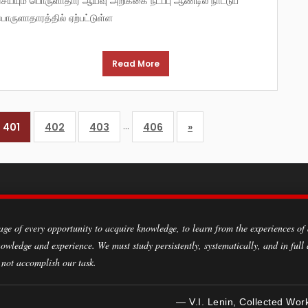
ெய்யும் பொருளாதார ஆய்வு அறிக்கை நடப்பு ஆண்டில் நாட்டுப்
ொருளாதாரத்தில் ஏற்பட்டுள்ள
Read More
…
401
402
403
406
»
owledge and experience. We must study persistently, systematically, and in full
 not accomplish our task.
— V.I. Lenin, Collected Wor