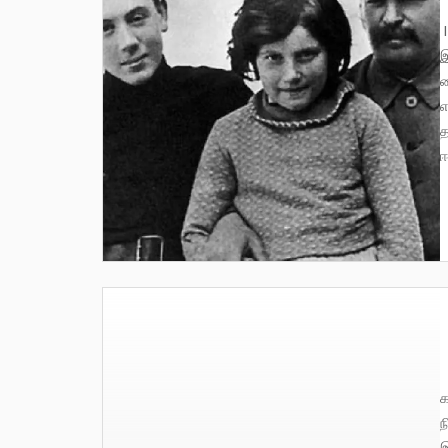
I 1 I – I 2 I – I 3 I – I 4 I – I 5 I மண வாழ்வும் மகப்பேறும் தனது
இ
வ
எ
த
ஈ
காப்புரிமை சட்டம் 1970-ஐ பா
ந