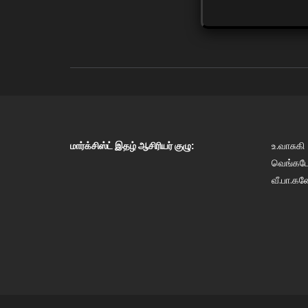
மார்க்சிஸ்ட் இதழ் ஆசிரியர் குழு:
உ.வாசுகி
வெங்கடேஷ
வீ.பா.கண