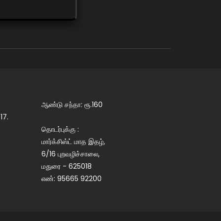
ஆண்டு சந்தா: ரூ.160
17.
தொடர்புக்கு :
மார்க்சிஸ்ட் மாத இதழ்,
6/16 புறவழிச்சாலை,
மதுரை - 625018
எண்: 95665 92200