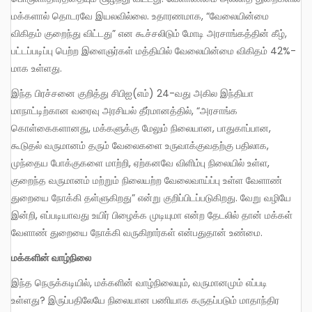
மக்களால் தொடரவே இயலவில்லை. உதாரணமாக, “வேலையின்மை
விகிதம் குறைந்து விட்டது” என கூச்சலிடும் மோடி அரசாங்கத்தின் கீழ்,
பட்டப்படிப்பு பெற்ற இளைஞர்கள் மத்தியில் வேலையின்மை விகிதம் 42%-
மாக உள்ளது.
இந்த பிரச்சனை குறித்து சிபிஐ(எம்) 24-வது அகில இந்தியா
மாநாட்டிற்கான வரைவு அரசியல் தீர்மானத்தில், “அரசாங்க
கொள்கைகளானது, மக்களுக்கு மேலும் நிலையான, பாதுகாப்பான,
கூடுதல் வருமானம் தரும் வேலைகளை உருவாக்குவதற்கு பதிலாக,
முந்தைய போக்குகளை மாற்றி, ஏற்கனவே விளிம்பு நிலையில் உள்ள,
குறைந்த வருமானம் மற்றும் நிலையற்ற வேலைவாய்ப்பு உள்ள வேளாண்
துறையை நோக்கி தள்ளுகிறது” என்று குறிப்பிடப்படுகிறது. வேறு வழியே
இன்றி, எப்படியாவது உயிர் பிழைக்க முடியுமா என்ற தேடலில் தான் மக்கள்
வேளாண் துறையை நோக்கி வருகிறார்கள் என்பதுதான் உண்மை.
மக்களின் வாழ்நிலை
இந்த நெருக்கடியில், மக்களின் வாழ்நிலையும், வருமானமும் எப்படி
உள்ளது? இருப்பதிலேயே நிலையான பணியாக கருதப்படும் மாதாந்திர