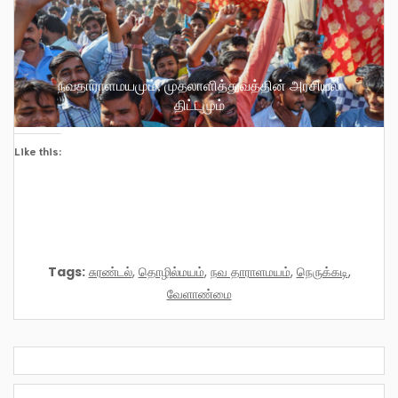
நவதாராளமயமும், முதலாளித்துவத்தின் அரசியல்
திட்டமும்
Like this:
Tags:
சுரண்டல்
,
தொழில்மயம்
,
நவ தாராளமயம்
,
நெருக்கடி
,
வேளாண்மை