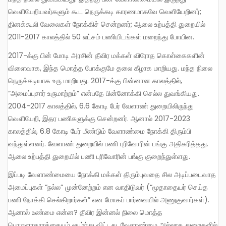
வெளியேறியவர்களும் கூட நெருக்கடி காரணமாகவே வெளியேறினர்;
தினக்கூலி வேலைகள் நோக்கிச் சென்றனர்; ஆலை உற்பத்தி துறையில்
2011-2017 காலத்தில் 50 லட்சம் பணியிடங்கள் மறைந்து போயின.
2017-க்கு பின் மோடி அரசின் தீவிர மக்கள் விரோத கொள்கைகளின்
விளைவாக, இந்த மொத்த போக்குமே தலை கீழாக மாறியது. மந்த நிலை
நெருக்கடியாக உரு மாறியது. 2017-க்கு பின்னான காலத்தில்,
“அமைப்புசார் உருமாற்றம்” என்பதே பின்னோக்கி செல்ல துவங்கியது.
2004-2017 காலத்தில், 6.6 கோடி பேர் வேளாண் துறையிலிருந்து
வெளியேறி, இதர பணிகளுக்கு சென்றனர். ஆனால் 2017-2023
காலத்தில், 6.8 கோடி பேர் மீண்டும் வேளாண்மை நோக்கி திரும்பி
வந்துள்ளனர். வேளாண் துறையில் பணி புரிவோரின் பங்கு அதிகரித்தது.
ஆலை உற்பத்தி துறையில் பணி புரிவோரின் பங்கு குறைந்துள்ளது.
இப்படி வேளாண்மையை நோக்கி மக்கள் திரும்புவதை சில அடிப்படைவாத
அமைப்புகள் “நல்ல” முன்னேற்றம் என வாதிடுவர் (“மூதாதையர் செய்த
பணி நோக்கி செல்கிறார்கள்” என மோகப் பார்வையில் அணுகுவார்கள்).
ஆனால் உண்மை என்ன? தீவிர இன்னல் நிலை மொத்த
பொருளாதாரத்தையும் சூழ்ந்து விட்டது. வேளாண்மை அல்லாத துறைகளில்