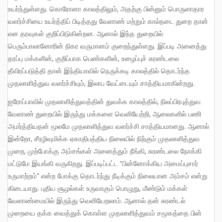
உயர்ந்துள்ளது. கொரோனா காலத்திலும், அதற்கு பின்னும் பொருளாதார
வளர்ச்சியை உயர்த்திப் பிடித்தது வேளாண் மற்றும் கால்நடை துறை தான்
என தரவுகள் குறிப்பிடுகின்றன. ஆனால் இந்த துறையில்
பெரும்பாலானோரின் நிகர வருமானம் குறைந்துள்ளது. இப்படி அனைத்து
தரப்பு மக்களின், குறிப்பாக பெண்களின், உழைப்புச் சுரண்டலை
தீவிரப்படுத்தி தான் இந்தியாவில் நெருக்கடி காலத்தில் தொடர்ந்த
முதலாளித்துவ வளர்ச்சியும், இலாப வேட்டையும் சாத்தியமாகின்றது.
ஐரோப்பாவில் முதலாளித்துவத்தின் துவக்க காலத்தில், நிலப்பிரபுத்துவ
வேளாண் துறையில் இருந்து மக்களை வெளியேற்றி, ஆலைகளில் பணி
அமர்த்தியதன் மூலமே முதலாளித்துவ வளர்ச்சி சாத்தியமானது. ஆனால்
இன்றோ, சீரழிவுமிக்க ஏகாதிபத்திய நிலையில் நிற்கும் முதலாளித்துவ
முறை, முற்போக்கு அம்சங்கள் அனைத்தும் நீங்கி, சுரண்டலை நோக்கி
மட்டுமே இயங்கி வருகிறது. இப்படிப்பட்ட “பின்னோக்கிய அமைப்புசார்
உருமாற்றம்” என்ற போக்கு தொடர்ந்து நீடிக்கும் நிலையான அம்சம் என்று
கிடையாது. புதிய சூழல்கள் உருவாகும் பொழுது, மீண்டும் மக்கள்
வேளாண்மையில் இருந்து வெளியேறலாம். ஆனால் தன் சுரண்டல்
முறையை தக்க வைத்துக் கொள்ள முதலாளித்துவம் சமூகத்தை பின்