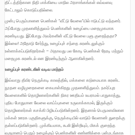
திட்டத்திற்கான நிதி பாக்கியை மாநில அரசாங்கங்கள் எவ்வளவு
கேட்டாலும் கொடுப்பதில்லை.
முன்பு பெரும்பாலான பெண்கள் “வீட்டு வேலை”யில் ஈடுபட்டு வந்தனர்.
அப்போது முதலாளித்துவம் பெண்களின் உழைப்பை மறைமுகமாக
சுரண்டியது. இப்போது அவர்களின் வீட்டு வேலை பளு குறைந்ததா?
இல்லை! அதோடு சேர்ந்து, உழைப்புச் சந்தை சுரண்டலுக்கும்
உள்ளாக்கப்படுகிறார்கள் – அதாவது பல கோடி பெண்கள் நேரடி மற்றும்
மறைமுக சுரண்டல் என இரண்டிற்கும் ஆளாகின்றனர்.
உழைப்புச் சுரண்டலின் வடிவ மாற்றம்
இவ்வாறு தீவிர நெருக்கடி காலத்தில், மக்களை கடுமையாக சுரண்ட
நூதன வழிமுறைகளை கையாள்கிறது முதலாளித்துவம். நகர்ப்புற
வேளைகளில் தொழிலாளர்களின் நிகர ஊதியம் உயராமல் பாதுகாத்து,
புதிய போதுமான வேலை வாய்ப்புகளை உருவாக்காமல், இருக்கும்
தொழிலாளர்கள் கசக்கி பிழியப்படுகின்றனர். இதனால் பெருமளவிலான
மக்கள் ஊரக பகுதிகளுக்கு, நெருக்கடியில் வாடும் வேளாண் துறைக்கு
தள்ளப்படுகின்றனர். முக்கியமாக, கூலி இன்றியும், மிகக் குறைந்த
வருமானம் பெறும் உழைக்கும் பெண்களின் எண்ணிக்கை பன்மடங்காக