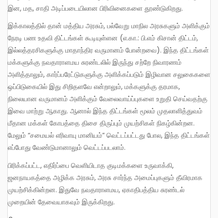
இன, மத, சாதி அடிப்படையிலான பிரிவினைகளை தூண்டுகிறது.
இக்காலத்தில் தான் மத்திய அரசும், பல்வேறு மாநில அரசுகளும் அளிக்கும்
நேரடி பண உதவி திட்டங்கள் கூடியுள்ளன (எ.கா.: பி.எம் கிசான் திட்டம்,
இல்லத்தரசிகளுக்கு மாதாந்திர வருமானம் போன்றவை). இந்த திட்டங்கள்
மக்களுக்கு நவதாராளமய சுரண்டலில் இருந்து சற்றே நிவாரணம்
அளித்தாலும், கார்ப்பரேட்டுகளுக்கு அளிக்கப்படும் இழிவான சலுகைகளை
ஒப்பிடுகையில் இது சிறிதளவே என்றாலும், மக்களுக்கு தரமாக,
நிலையான வருமானம் அளிக்கும் வேலைவாய்ப்புகளை உறுதி செய்வதற்கு
இவை மாற்று ஆகாது. ஆனால் இந்த திட்டங்கள் மூலம் முதலாளித்துவம்
மீதான மக்கள் கோபத்தை திசை திருப்பும் முயற்சிகள் நிகழ்கின்றன.
மேலும் “சமையல் எரிவாயு மானியம்” வெட்டப்பட்டது போல, இந்த திட்டங்கள்
எப்போது வேண்டுமானாலும் வெட்டப்படலாம்.
பிரிக்கப்பட்ட, எதிர்ப்பை வெளியிடாத குடிமக்களை உருவாக்கி,
ஜனநாயகத்தை அழிக்க அரசும், அரசு சார்ந்த அமைப்புகளும் தீவிரமாக
முயற்சிக்கின்றன. இதுவே நவதாராளமய, ஏகாதிபத்திய சுரண்டல்
முறையின் தேவையாகவும் இருக்கிறது.