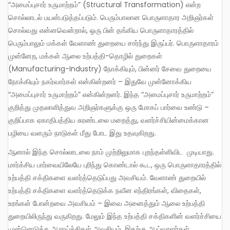
“அமைப்புசார் உருமாற்றம்” (Structural Transformation) என்ற
சொல்லாடல் பயன்படுத்தப்படும். பெரும்பாலான பொருளாதார அறிஞர்கள்
சொல்வது என்னவென்றால், ஒரு பின் தங்கிய பொருளாதாரத்தில்
பெரும்பாலும் மக்கள் வேளாண் துறையை சார்ந்து இருப்பர். பொருளாதாரம்
முன்னேற, மக்கள் ஆலை உற்பத்தி-தொழில் துறைகள்
(Manufacturing-Industry) நோக்கியும், பின்னர் சேவை துறையை
நோக்கியும் நகர்வார்கள் என்கின்றனர் – இதுவே முன்னோக்கிய
“அமைப்புசார் உருமாற்றம்” என்கின்றனர். இந்த “அமைப்புசார் உருமாற்றம்”
குறித்து முதலாளித்துவ அறிஞர்களுக்கு ஒரு மோகப் பார்வை உண்டு –
குறிப்பாக ஏகாதிபத்திய சுரண்டலை மறைத்து, வளர்ச்சியின்மைக்கான
பழியை வளரும் நாடுகள் மீது போட இது உதவுகிறது.
ஆனால் இந்த சொல்லாடலை நாம் முற்றிலுமாக புறந்தள்ளிவிட முடியாது.
மார்க்சிய பார்வையிலேயே புரிந்து கொண்டால் கூட, ஒரு பொருளாதாரத்தில்
உற்பத்தி சக்திகளை வளர்த்தெடுப்பது அவசியம். வேளாண் துறையில்
உற்பத்தி சக்திகளை வளர்த்தெடுக்க நவீன எந்திரங்கள், விதைகள்,
உரங்கள் போன்றவை அவசியம் – இவை அனைத்தும் ஆலை உற்பத்தி
துறையிலிருந்து வருகிறது. மேலும் இந்த உற்பத்தி சக்திகளின் வளர்ச்சியை
முன்னெடுக்க ஆராய்ச்சிகள் அவசியம். இதற்கு ஆய்வாளர்கள்,