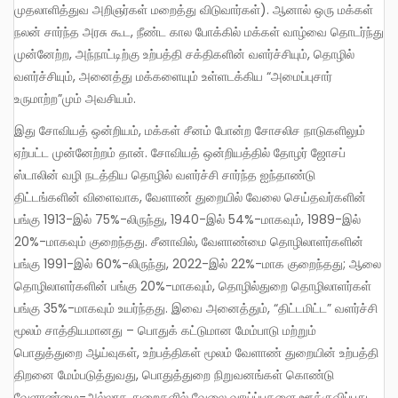
முதலாளித்துவ அறிஞர்கள் மறைத்து விடுவார்கள்). ஆனால் ஒரு மக்கள்
நலன் சார்ந்த அரசு கூட, நீண்ட கால போக்கில் மக்கள் வாழ்வை தொடர்ந்து
முன்னேற்ற, அந்நாட்டிற்கு உற்பத்தி சக்திகளின் வளர்ச்சியும், தொழில்
வளர்ச்சியும், அனைத்து மக்களையும் உள்ளடக்கிய “அமைப்புசார்
உருமாற்ற”மும் அவசியம்.
இது சோவியத் ஒன்றியம், மக்கள் சீனம் போன்ற சோசலிச நாடுகளிலும்
ஏற்பட்ட முன்னேற்றம் தான். சோவியத் ஒன்றியத்தில் தோழர் ஜோசப்
ஸ்டாலின் வழி நடத்திய தொழில் வளர்ச்சி சார்ந்த ஐந்தாண்டு
திட்டங்களின் விளைவாக, வேளாண் துறையில் வேலை செய்தவர்களின்
பங்கு 1913-இல் 75%-லிருந்து, 1940-இல் 54%-மாகவும், 1989-இல்
20%-மாகவும் குறைந்தது. சீனாவில், வேளாண்மை தொழிலாளர்களின்
பங்கு 1991-இல் 60%-லிருந்து, 2022-இல் 22%-மாக குறைந்தது; ஆலை
தொழிலாளர்களின் பங்கு 20%-மாகவும், தொழில்துறை தொழிலாளர்கள்
பங்கு 35%-மாகவும் உயர்ந்தது. இவை அனைத்தும், “திட்டமிட்ட” வளர்ச்சி
மூலம் சாத்தியமானது – பொதுக் கட்டுமான மேம்பாடு மற்றும்
பொதுத்துறை ஆய்வுகள், உற்பத்திகள் மூலம் வேளாண் துறையின் உற்பத்தி
திறனை மேம்படுத்துவது, பொதுத்துறை நிறுவனங்கள் கொண்டு
வேளாண்மை-அல்லாத துறைகளில் வேலை வாய்ப்புகளை ஊக்குவிப்பது