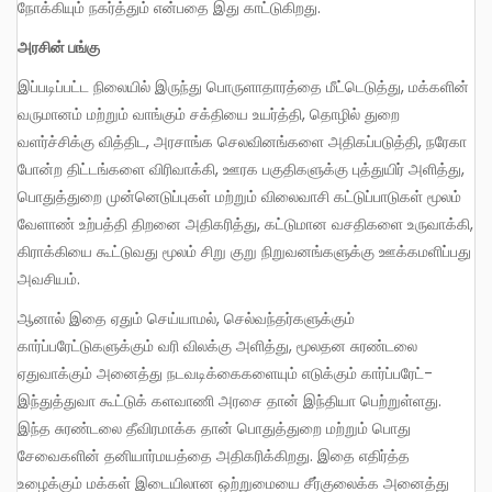
நோக்கியும் நகர்த்தும் என்பதை இது காட்டுகிறது.
அரசின் பங்கு
இப்படிப்பட்ட நிலையில் இருந்து பொருளாதாரத்தை மீட்டெடுத்து, மக்களின்
வருமானம் மற்றும் வாங்கும் சக்தியை உயர்த்தி, தொழில் துறை
வளர்ச்சிக்கு வித்திட, அரசாங்க செலவினங்களை அதிகப்படுத்தி, நரேகா
போன்ற திட்டங்களை விரிவாக்கி, ஊரக பகுதிகளுக்கு புத்துயிர் அளித்து,
பொதுத்துறை முன்னெடுப்புகள் மற்றும் விலைவாசி கட்டுப்பாடுகள் மூலம்
வேளாண் உற்பத்தி திறனை அதிகரித்து, கட்டுமான வசதிகளை உருவாக்கி,
கிராக்கியை கூட்டுவது மூலம் சிறு குறு நிறுவனங்களுக்கு ஊக்கமளிப்பது
அவசியம்.
ஆனால் இதை ஏதும் செய்யாமல், செல்வந்தர்களுக்கும்
கார்ப்பரேட்டுகளுக்கும் வரி விலக்கு அளித்து, மூலதன சுரண்டலை
ஏதுவாக்கும் அனைத்து நடவடிக்கைகளையும் எடுக்கும் கார்ப்பரேட்-
இந்துத்துவா கூட்டுக் களவாணி அரசை தான் இந்தியா பெற்றுள்ளது.
இந்த சுரண்டலை தீவிரமாக்க தான் பொதுத்துறை மற்றும் பொது
சேவைகளின் தனியார்மயத்தை அதிகரிக்கிறது. இதை எதிர்த்த
உழைக்கும் மக்கள் இடையிலான ஒற்றுமையை சீர்குலைக்க அனைத்து