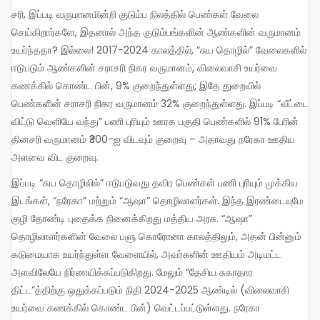
சரி, இப்படி வருமானமின்றி குடும்ப நிலத்தில் பெண்கள் வேலை
செய்கிறார்களே, இதனால் அந்த குடும்பங்களின் ஆண்களின் வருமானம்
உயர்ந்ததா? இல்லை! 2017-2024 காலத்தில், “சுய தொழில்” வேலைகளில்
ஈடுபடும் ஆண்களின் சராசரி நிகர வருமானம், விலைவாசி உயர்வை
கணக்கில் கொண்ட பின், 9% குறைந்துள்ளது; இதே துறையில்
பெண்களின் சராசரி நிகர வருமானம் 32% குறைந்துள்ளது. இப்படி “வீட்டை
விட்டு வெளியே வந்து” பணி புரியும் ஊரக பகுதி பெண்களில் 91% பேரின்
தினசரி வருமானம் ₹300-ஐ விடவும் குறைவு – அதாவது நரேகா ஊதிய
அளவை விட குறைவு.
இப்படி “சுய தொழிலில்” ஈடுபடுவது தவிர பெண்கள் பணி புரியும் முக்கிய
இடங்கள், “நரேகா” மற்றும் “ஆஷா” தொழிலாளர்கள். இந்த இரண்டையுமே
குழி தோண்டி புதைக்க நினைக்கிறது மத்திய அரசு. “ஆஷா”
தொழிலாளர்களின் வேலை பளு கொரோனா காலத்திலும், அதன் பின்னும்
கடுமையாக உயர்ந்துள்ள வேளையில், அவர்களின் ஊதியம் அடிமட்ட
அளவிலேயே நிர்ணயிக்கப்படுகிறது. மேலும் “தேசிய சுகாதார
திட்ட”த்திற்கு ஒதுக்கப்படும் நிதி 2024-2025 ஆண்டில் (விலைவாசி
உயர்வை கணக்கில் கொண்ட பின்) வெட்டப்பட்டுள்ளது. நரேகா