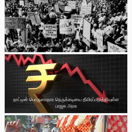
கம்யூனிசக் கோட்பாடுகள்
நாட்டின் பொருளாதார நெருக்கடியை தீவிரப்படுத்தியுள்ள
பாஜக அரசு