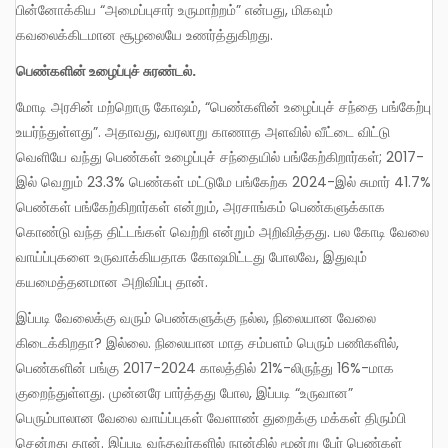
பின்னோக்கிய “அமைப்புசார் உருமாற்றம்” என்பது, மிகவும்
கவலைக்கிடமான சூழலையே உணர்த்துகிறது.
பெண்களின் உழைப்புச் சுரண்டல்.
மோடி அரசின் மற்றொரு கோஷம், “பெண்களின் உழைப்புச் சந்தை பங்கேற்பு
உயர்ந்துள்ளது”. அதாவது, வரலாறு காணாத அளவில் வீட்டை விட்டு
வெளியே வந்து பெண்கள் உழைப்புச் சந்தையில் பங்கேற்கிறார்கள்; 2017-
இல் வெறும் 23.3% பெண்கள் மட்டுமே பங்கேற்க 2024-இல் சுமார் 41.7%
பெண்கள் பங்கேற்கிறார்கள் என்றும், அரசாங்கம் பெண்களுக்காக
கொண்டு வந்த திட்டங்கள் வெற்றி என்றும் அறிவித்தது. பல கோடி வேலை
வாய்ப்புகளை உருவாக்கியதாக கோஷமிட்டது போலவே, இதுவும்
கயமைத்தனமான அறிவிப்பு தான்.
இப்படி வேலைக்கு வரும் பெண்களுக்கு நல்ல, நிலையான வேலை
கிடைக்கிறதா? இல்லை. நிலையான மாத சம்பளம் பெரும் பணிகளில்,
பெண்களின் பங்கு 2017-2024 காலத்தில் 21%-லிருந்து 16%-மாக
குறைந்துள்ளது. முன்னரே பார்த்தது போல, இப்படி “உருவான”
பெரும்பாலான வேலை வாய்ப்புகள் வேளாண் துறைக்கு மக்கள் திரும்பி
சென்றது தான். இப்படி வந்தவர்களில் நான்கில் மூன்று பேர் பெண்கள்