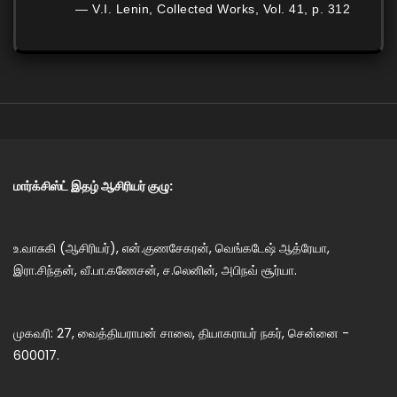
— V.I. Lenin, Collected Works, Vol. 41, p. 312
மார்க்சிஸ்ட் இதழ் ஆசிரியர் குழு:
உ.வாசுகி (ஆசிரியர்), என்.குணசேகரன், வெங்கடேஷ் ஆத்ரேயா,
இரா.சிந்தன், வீ.பா.கணேசன், ச.லெனின், அபிநவ் சூர்யா.
முகவரி: 27, வைத்தியராமன் சாலை, தியாகராயர் நகர், சென்னை -
600017.