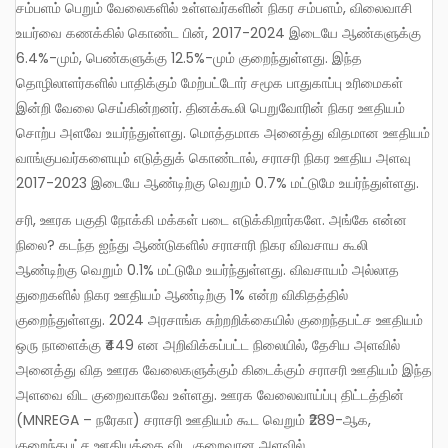
சம்பளம் பெறும் வேலைகளில் உள்ளவர்களின் நிகர சம்பளம், விலைவாசி
உயர்வை கணக்கில் கொண்ட பின், 2017-2024 இடையே ஆண்களுக்கு
6.4%-மும், பெண்களுக்கு 12.5%-மும் குறைந்துள்ளது. இந்த
தொழிலாளர்களில் பாதிக்கும் மேற்பட்டோர் சமூக பாதுகாப்பு உரிமைகள்
இன்றி வேலை செய்கின்றனர். தினக்கூலி பெறுவோரின் நிகர ஊதியம்
சொற்ப அளவே உயர்ந்துள்ளது. மொத்தமாக அனைத்து விதமான ஊதியம்
வாங்குபவர்களையும் எடுத்துக் கொண்டால், சராசரி நிகர ஊதிய அளவு
2017-2023 இடையே ஆண்டிற்கு வெறும் 0.7% மட்டுமே உயர்ந்துள்ளது.
சரி, ஊரக பகுதி நோக்கி மக்கள் படை எடுக்கிறார்களே. அங்கே என்ன
நிலை? கடந்த ஐந்து ஆண்டுகளில் சராசாரி நிகர விவசாய கூலி
ஆண்டிற்கு வெறும் 0.1% மட்டுமே உயர்ந்துள்ளது. விவசாயம் அல்லாத
துறைகளில் நிகர ஊதியம் ஆண்டிற்கு 1% என்ற விகிதத்தில்
குறைந்துள்ளது. 2024 அரசாங்க சுற்றறிக்கையில் குறைந்தபட்ச ஊதியம்
ஒரு நாளைக்கு ₹449 என அறிவிக்கப்பட்ட நிலையில், தேசிய அளவில்
அனைத்து வித ஊரக வேலைகளுக்கும் கிடைக்கும் சராசரி ஊதியம் இந்த
அளவை விட குறைவாகவே உள்ளது. ஊரக வேலைவாய்ப்பு திட்டத்தின்
(MNREGA – நரேகா) சராசரி ஊதியம் கூட வெறும் ₹289-ஆக,
குறைந்தபட்ச ஊதியத்தை விட குறைவான அளவில்