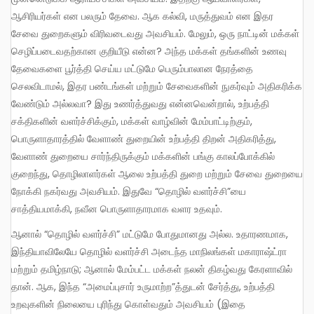
ஆசிரியர்கள் என பலரும் தேவை. ஆக கல்வி, மருத்துவம் என இதர
சேவை துறைகளும் விரிவடைவது அவசியம். மேலும், ஒரு நாட்டின் மக்கள்
செழிப்படைவதற்கான குறியீடு என்ன? அந்த மக்கள் தங்களின் உணவு
தேவைகளை பூர்த்தி செய்ய மட்டுமே பெரும்பாலான நேரத்தை
செலவிடாமல், இதர பண்டங்கள் மற்றும் சேவைகளின் நுகர்வும் அதிகரிக்க
வேண்டும் அல்லவா? இது உணர்த்துவது என்னவென்றால், உற்பத்தி
சக்திகளின் வளர்ச்சிக்கும், மக்கள் வாழ்வின் மேம்பாட்டிற்கும்,
பொருளாதாரத்தில் வேளாண் துறையின் உற்பத்தி திறன் அதிகரித்து,
வேளாண் துறையை சார்ந்திருக்கும் மக்களின் பங்கு காலப்போக்கில்
குறைந்து, தொழிலாளர்கள் ஆலை உற்பத்தி துறை மற்றும் சேவை துறையை
நோக்கி நகர்வது அவசியம். இதுவே “தொழில் வளர்ச்சி”யை
சாத்தியமாக்கி, நவீன பொருளாதாரமாக வளர உதவும்.
ஆனால் “தொழில் வளர்ச்சி” மட்டுமே போதுமானது அல்ல. உதாரணமாக,
இந்தியாவிலேயே தொழில் வளர்ச்சி அடைந்த மாநிலங்கள் மகாராஷ்ட்ரா
மற்றும் தமிழ்நாடு; ஆனால் மேம்பட்ட மக்கள் நலன் திகழ்வது கேரளாவில்
தான். ஆக, இந்த “அமைப்புசார் உருமாற்ற”த்துடன் சேர்த்து, உற்பத்தி
உறவுகளின் நிலையை புரிந்து கொள்வதும் அவசியம் (இதை