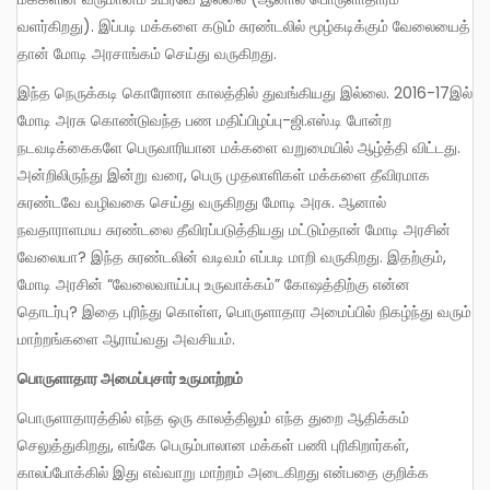
வளர்கிறது). இப்படி மக்களை கடும் சுரண்டலில் மூழ்கடிக்கும் வேலையைத்
தான் மோடி அரசாங்கம் செய்து வருகிறது.
இந்த நெருக்கடி கொரோனா காலத்தில் துவங்கியது இல்லை. 2016-17இல்
மோடி அரசு கொண்டுவந்த பண மதிப்பிழப்பு-ஜி.எஸ்.டி போன்ற
நடவடிக்கைகளே பெருவாரியான மக்களை வறுமையில் ஆழ்த்தி விட்டது.
அன்றிலிருந்து இன்று வரை, பெரு முதலாளிகள் மக்களை தீவிரமாக
சுரண்டவே வழிவகை செய்து வருகிறது மோடி அரசு. ஆனால்
நவதாராளமய சுரண்டலை தீவிரப்படுத்தியது மட்டும்தான் மோடி அரசின்
வேலையா? இந்த சுரண்டலின் வடிவம் எப்படி மாறி வருகிறது. இதற்கும்,
மோடி அரசின் “வேலைவாய்ப்பு உருவாக்கம்” கோஷத்திற்கு என்ன
தொடர்பு? இதை புரிந்து கொள்ள, பொருளாதார அமைப்பில் நிகழ்ந்து வரும்
மாற்றங்களை ஆராய்வது அவசியம்.
பொருளாதார அமைப்புசார் உருமாற்றம்
பொருளாதாரத்தில் எந்த ஒரு காலத்திலும் எந்த துறை ஆதிக்கம்
செலுத்துகிறது, எங்கே பெரும்பாலான மக்கள் பணி புரிகிறார்கள்,
காலப்போக்கில் இது எவ்வாறு மாற்றம் அடைகிறது என்பதை குறிக்க