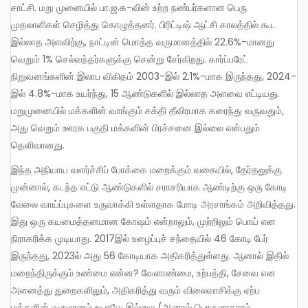
சாட்சி. மறு முனையில் பா.ஜ.க-வின் உற்ற நண்பர்களான பெரு
முதலாளிகள் செழித்து கொழுத்தனர். பிரிட்டிஷ் ஆட்சி காலத்தில் கூட
இல்லாத அளவிற்கு, நாட்டின் மொத்த வருமானத்தில் 22.6%-மானது
வெறும் 1% செல்வந்தர்களுக்கு சென்று சேர்கிறது. கார்ப்பரேட்
நிறுவனங்களின் இலாப விகிதம் 2003-இல் 2.1%-மாக இருந்தது, 2024-
இல் 4.8%-மாக உயர்ந்து, 15 ஆண்டுகளில் இல்லாத அளவை எட்டியது.
மறுமுனையில் மக்களின் வாங்கும் சக்தி தீவிரமாக கரைந்து வருவதும்,
அது வெறும் ஊரக பகுதி மக்களின் பிரச்சனை இல்லை என்பதும்
தெளிவானது.
இந்த அநியாய வளர்ச்சிப் போக்கை மறைக்கும் வகையில், தேர்தலுக்கு
முன்னால், கடந்த எட்டு ஆண்டுகளில் சராசரியாக ஆண்டிற்கு ஒரு கோடி
வேலை வாய்ப்புகளை உருவாக்கி உள்ளதாக மோடி அரசாங்கம் அறிவித்தது.
இது ஒரு கயமைத்தனமான கோஷம் என்றாலும், முற்றிலும் பொய் என
நிராகரிக்க முடியாது. 2017இல் உழைப்புச் சந்தையில் 46 கோடி பேர்
இருந்தது, 2023ல் அது 56 கோடியாக அதிகரித்துள்ளது. ஆனால் இதில்
மறைந்திருக்கும் உண்மை என்ன? வேளாண்மை, உற்பத்தி, சேவை என
அனைத்து துறைகளிலும், அதிகரித்து வரும் விலைவாசிக்கு ஏற்ப
மக்களின் வருமானம் உயரவே இல்லை (ஆனால் பொருளாதாரம்