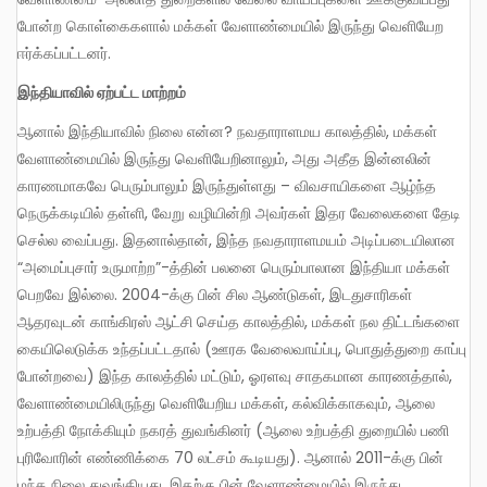
போன்ற கொள்கைகளால் மக்கள் வேளாண்மையில் இருந்து வெளியேற
ஈர்க்கப்பட்டனர்.
இந்தியாவில் ஏற்பட்ட மாற்றம்
ஆனால் இந்தியாவில் நிலை என்ன? நவதாராளமய காலத்தில், மக்கள்
வேளாண்மையில் இருந்து வெளியேறினாலும், அது அதீத இன்னலின்
காரணமாகவே பெரும்பாலும் இருந்துள்ளது – விவசாயிகளை ஆழ்ந்த
நெருக்கடியில் தள்ளி, வேறு வழியின்றி அவர்கள் இதர வேலைகளை தேடி
செல்ல வைப்பது. இதனால்தான், இந்த நவதாராளமயம் அடிப்படையிலான
“அமைப்புசார் உருமாற்ற”-த்தின் பலனை பெரும்பாலான இந்தியா மக்கள்
பெறவே இல்லை. 2004-க்கு பின் சில ஆண்டுகள், இடதுசாரிகள்
ஆதரவுடன் காங்கிரஸ் ஆட்சி செய்த காலத்தில், மக்கள் நல திட்டங்களை
கையிலெடுக்க உந்தப்பட்டதால் (ஊரக வேலைவாய்ப்பு, பொதுத்துறை காப்பு
போன்றவை) இந்த காலத்தில் மட்டும், ஓரளவு சாதகமான காரணத்தால்,
வேளாண்மையிலிருந்து வெளியேறிய மக்கள், கல்விக்காகவும், ஆலை
உற்பத்தி நோக்கியும் நகரத் துவங்கினர் (ஆலை உற்பத்தி துறையில் பணி
புரிவோரின் எண்ணிக்கை 70 லட்சம் கூடியது). ஆனால் 2011-க்கு பின்
மந்த நிலை துவங்கியது. இதற்கு பின் வேளாண்மையில் இருந்து