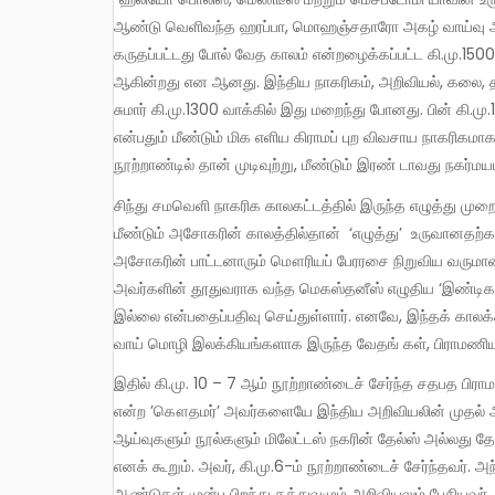
ஆண்டு வெளிவந்த ஹரப்பா, மொஹஞ்சதாரோ அகழ் வாய்வு அற
கருதப்பட்டது போல் வேத காலம் என்றழைக்கப்பட்ட கி.மு.1500லி
ஆகின்றது என ஆனது. இந்திய நாகரிகம், அறிவியல், கலை, 
சுமார் கி.மு.1300 வாக்கில் இது மறைந்து போனது. பின் கி.
என்பதும் மீண்டும் மிக எளிய கிராமப் புற விவசாய நாகரிகம
நூற்றாண்டில் தான் முடிவுற்று, மீண்டும் இரண் டாவது நகர்ம
சிந்து சமவெளி நாகரிக காலகட்டத்தில் இருந்த எழுத்து முறை அந்த நாகரிகத்தோடு சேர்ந்து அழிந்து போய்விட, வட இந்தியாவில்
மீண்டும் அசோகரின் காலத்தில்தான் ‘எழுத்து’ உருவானதற
அசோகரின் பாட்டனாரும் மௌரியப் பேரரசை நிறுவிய வருமான ச
அவர்களின் தூதுவராக வந்த மெகஸ்தனீஸ் எழுதிய ‘இண்டிகா’ 
இல்லை என்பதைப்பதிவு செய்துள்ளார். எனவே, இந்தக் காலக்
வாய் மொழி இலக்கியங்களாக இருந்த வேதங் கள், பிராமணி
இதில் கி.மு. 10 – 7 ஆம் நூற்றாண்டைச் சேர்ந்த சதபத பிராமணம் (Satapatha Prahmana) குறிப் பிடும் ‘உத்தாலக ஆருணி’
என்ற ’கௌதமர்’ அவர்களையே இந்திய அறிவியலின் முதல் ஆள
ஆய்வுகளும் நூல்களும் மிலேட்டஸ் நகரின் தேல்ஸ் அல்லது
எனக் கூறும். அவர், கி.மு.6-ம் நூற்றாண்டைச் சேர்ந்தவர்.
ஆண்டுகள் முன்பு பிறந்து தத்துவமும் அறிவியலும் பேசியவர்.