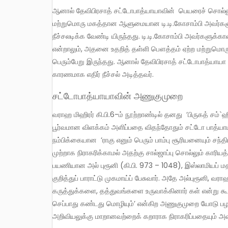
ஆனால் தேவிபிரசாத் சட்டோபாத்யாயாவின் பெயரைச் சொல்லும் போதெல்லாம் அவற்றோடு இணைத்து நினைக்க வேண்டிய
மற்றுமொரு மகத்தான ஆளுமையான டி.டி.கோசாம்பி அவர்களும் 
நீச்சலடிக்க வேண்டி யிருந்தது. டி.டி.கோசாம்பி அவர்களுக்
என்றாலும், அதனை உதறித் தள்ளி பௌத்தம் ஏற்ற மற்றுமொர
பெரும்பேறு இருந்தது. ஆனால் தேவிபிரசாத் சட்டோபாத்யாயா 
காரணமாக எதிர் நீச்சல் அடித்தவர்.
சட்டோபாத்யாயாவின் அணுகுமுறை
வராஹ மிஹிரர் கி.பி.6-ம் நூற்றாண்டில் தனது ‘பிருகத் சம்`ஹிதை’ நூலில் சூரிய, சந்திர கிரகணங்களுக்கு சரியான அறிவியல்
பூர்வமான விளக்கம் அளிப்பதை விதந்தோதும் சட்டோ பாத்யாய
நம்பிக்கையான ‘ராகு எனும் பெரும் பாம்பு சூரியனையும் சந்
முற்றாக நிராகரிக்காமல் அதற்கு சால்ஜாப்பு சொல்லும் காரியத்த
பயணியான அல் புரூனி (கி.பி. 973 – 1048), இஸ்லாமியப் மத
குறித்துப் பாராட்டு முகமாய்ப் பேசுவார். அதே அல்புரூனி
கருத்துக்களை, தத்துவங்களை உருவாக்கினார் கள் என்று கூறு
செப்பாது கண்டது மொழியும்’ என்கிற அணுகுமுறை யோடு பழ
அறிவியலுக்கு மாறானவற்றைக் கறாராக நிராகரிப்பதையும் அ