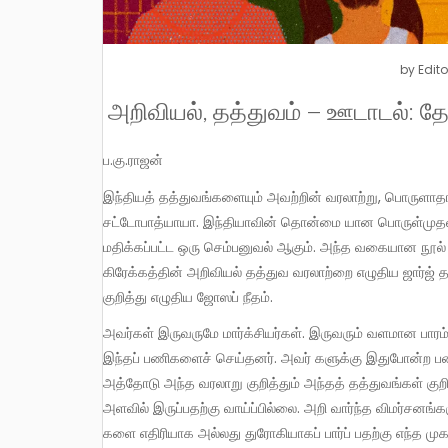
by
Edito
அறிவியல், தத்துவம் – ஊடாடல்: த
ப.கு.ராஜன்
இந்தியத் தத்துவங்களையும் அவற்றின் வரலாற்று, பொருளாதாயப் பின்புலங்களையும் குறித்து உலகறியச் செய்தவர் தேவிபிரசாத்
சட்டோபாத்யாயா. இந்தியாவின் தொன்மை யான பொருள்முதல்வ
மதிக்கப்பட்ட ஒரு செம்பனுவல் ஆகும். அந்த வகையான நூல்
கிரேக்கத்தின் அறிவியல் தத்துவ வரலாற்றை எழுதிய ஜார்ஜ் த
குறித்து எழுதிய ஜோஸப் நீதம்.
அவர்கள் இருவருமே மார்க்சியர்கள். இருவரும் வளமான பாரம்பரியமிக்க பிரிட்டிஷ் பல்கலைக்கழகங்களின் பேராசிரியர்களாக இருந்து
இந்தப் பணிகளைச் செய்தனர். அவர் களுக்கு இதுபோன்ற பண
அத்தோடு அந்த வரலாறு குறித்தும் அந்தத் தத்துவங்கள் குறித்
அளவில் இருப்பதற்கு வாய்ப்பில்லை. அறி வார்ந்த விமர்சனங்க
களை எதிரியாக அல்லது துரோகியாகப் பார்ப் பதற்கு எந்த முக