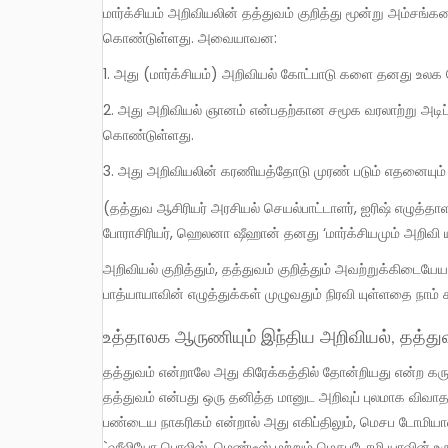
மார்க்சியம் அறிவியலின் தத்துவம் குறித்து மூன்று அம்சங்களை தனது சித்தாந்தக் கட்டமைப்பின் ஆக முக்கியமான பகுதியாகக்
கொண்டுள்ளது. அவையாவன:
1. அது (மார்க்சியம்) அறிவியல் கோட்பாடு களை தனது உலக 
2. அது அறிவியல் ஞானம் என்பதற்கான சமூக வரலாற்று அடிப்படை என்பது குறித்து ஒப்பில்லாத வலுவுடன் கூடிய வாதங்களைக்
கொண்டுள்ளது.
3. அது அறிவியலின் கரணியத்தோடு முரண் படும் எதனையும்
(தத்துவ ஆசிரியர் அரசியல் செயல்பாட்டாளர், ஐரிஷ் எழுத்தாளர் சங்கத்தின் தலைவர், டப்ளின் மாநகர் பல்கலைக்கழகத்தின்
போராசிரியர், ஹெலனா ஷீஹான் தனது ‘மார்க்சியமும் அறிவி ய
அறிவியல் குறித்தும், தத்துவம் குறித்தும் அவற்றுக்கிடையேயான ஊடாடல் குறித்தும் மார்க்சியம் கொண்டுள்ள இந்த நோக்கு சட்டோ
பாத்யாயாவின் எழுத்துக்கள் முழுவதும் நிரவி யுள்ளதை நாம்
உத்தாலக ஆருணியும் இந்திய அறிவியல், தத்து
தத்துவம் என்றாலே அது கிரேக்கத்தில் தோன்றியது என்ற கருத்தே கல்வி வளாகங் களுக்கு உள்ளேயும் வெளியேயும் நிலவி வந்தது.
தத்துவம் என்பது ஒரு தனித்த மானுட அறிவுப் புலமாக விவாதத்
பண்டைய நாகரிகம் என்றால் அது எகிப்திலும், மெசப டோமியாவ
`ஹீலியோ பொலிஸ், மெண்டீஸ் மற்றும் மெசபடோமி யாவின் உருக்,