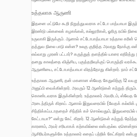
உத்தலாக ஆருணி
இதனை மட்டுமே கூறி நிறுத்துபவராக சட்டோ பாத்யாயா இருந்திருந்தால் அவர் மிகுந்த புகழைப் பெற்றிருப்பார். அவரது பெயரில்
இரண்டு பல்கலைக் கழகங்கள், கல்லூரிகள், ஓரிரு ரயில் நிலை
உருவாகி இருக்கும். ஆனால் சட்டோபாத்யாயா உத்தால கரின
தத்துவ நிலை பாடு என்ன? உலகு குறித்த அவரது நோக்கு எ
எவ்வாறு முரண் பட்டார்? கருத்துத் தளத்தில் யாரை எதிர்த்த
தனது காலத்தை விஞ்சிய, பகுத்தறிவுக்குப் பொருந்தி வரக்
ஆருணியை, சட்டோபாத்யாயா விதந்தோது கின்றார். நாம் சட
உத்தாலக ஆருணி, தன் மகனான ஸ்வேத கேதுவிற்கு 12 வயது ஆனபோது வேத இலக்கியங் களைக் கற்றுவர வேத ஆசிரியர்களிடம்
அனுப்பி வைக்கின்றார். அவரும் 12 ஆண்டுகள் கற்றுத் திரும்பு
கொண்டவராக இருக்கின்றார். உத்தாலகர் அவரிடம், ஸ்வேத கேத
அடைந்திருக் கிறாய். ஆனால் இதுவரையில் (வேதக் கல்விக் க
சிந்திக்கப்படாததைச் சிந்திக் கச் சொல்வதும், இதுவரையில் ப
கேட்டாயா?” என்று கேட் கிறார். 12 ஆண்டுகள் கற்றுத் தேர்ந்
காரணம், அவர் சரியாகக் கற்கவில்லை என்பதல்ல. ஏனென்ற
ஆசிரியர்களுக்கே உத்தாலகர் எதைப் பற்றிக் கேட்கிறார் என்பத