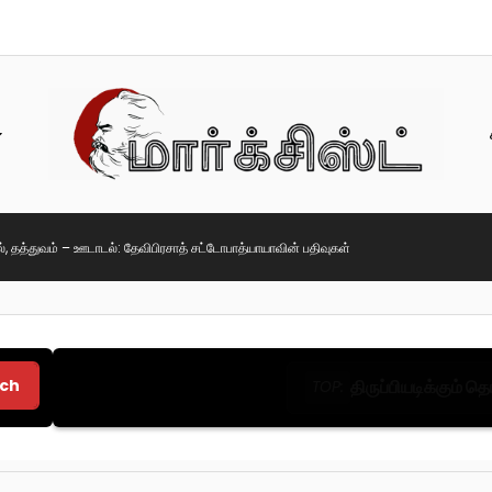
், தத்துவம் – ஊடாடல்: தேவிபிரசாத் சட்டோபாத்யாயாவின் பதிவுகள்
ch
திருப்பியடிக்கும் 
TOP: