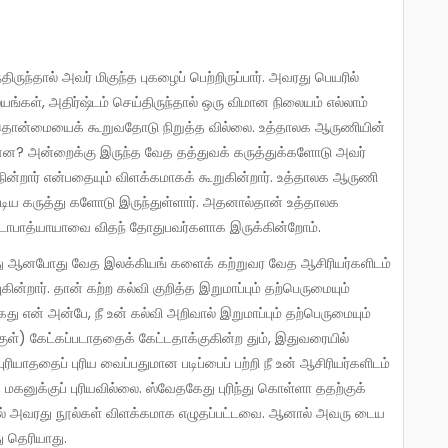
யங்கள், அதிர்ஷ்டம் செய்திருந்தால் ஒரு விமான நிலையம் எல்லாம்
் தொன்மையைக் கூறுவதோடு நிறுத்த வில்லை. உத்தாலக ஆருணியின்
ன்ன? அன்றைக்கு இருந்த வேத தத்துவக் கருத்துக்களோடு அவர்
ு நின்றார் என்பதையும் விளக்கமாகக் கூறுகின்றார். உத்தாலக ஆருணி
கூடிய கருத்து களோடு இருந்துள்ளார். அதனால்தான் உத்தாலக
்டோபாத்யாயாவை விதந் தோதுபவர்களாக இருக்கின்றோம்.
கின்றார். தான் கற்ற கல்வி குறித்த இறுமாப்பும் தற்பெருமையும்
ு என் அன்பே, நீ உன் கல்வி அறிவால் இறுமாப்பும் தற்பெருமையும்
ுள்) கேட்கப்படாததைக் கேட்டதாக்குகின்ற தும், இதுவரையில்
ுரியாததைப் புரிய வைப்பதுமான படிப்பைப் பற்றி நீ உன் ஆசிரியர்களிடம்
த மகனுக்குப் புரியவில்லை. ஸ்வேதகேது புரிந்து கொள்ளா ததற்குக்
ால் அவரது நூல்கள் விளக்கமாக எழுதப்பட்டவை. ஆனால் அவரு டைய
ு தெரியாது.