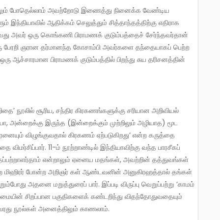
இந்தியாவில் ஆதிக்கம் செலுத்தும் சித்தாந்தத்திற்கு எதிராக
காவது அவர் ஒரு கொங்கணி பிராமணக் குடும்பத்தைச் சேர்ந்தவர்தான்
ு பேரறி ஞரான தர்மானந்த கோசாம்பி அவர்களை தந்தையாகப் பெற்ற
ஒரு ஆச்சாரமான பிராமணக் குடும்பத்தில் பிறந்து சுய தரிசனத்தின்
ா, அன்றைக்கு இருந்த (இன்றைக்கும் முற்றிலும் அழியாத) மூட
திரனையும் விழுங்குவதால் கிரகணம் ஏற்படுகிறது’ என்ற கருத்தை
ை விமர்சிப்பார். 11-ம் நூற்றாண்டில் இந்தியாவிற்கு வந்த பாரசீகப்
ப்பற்றாளர்தாம் என்றாலும் ஏனைய மதங்கள், அவற்றின் தத்துவங்கள்
, வராஹ மிஹிரர் போன்ற அறிஞர் கள் ஆண்டவனின் அனுகிரஹத்தால் தங்கள்
ம்போது அதனை மறுத்துரைப் பார். இப்படி விருப்பு வெறுப்பற்று ‘காமம்
மையின் சிறப்பான பகுதிகளைக் கண்டறிந்து விதந்தோதுவதையும்
வரது நூல்கள் அனைத்திலும் காணலாம்.