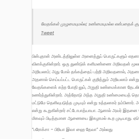
வேதங்கள் முழுமையுமல்ல; உண்மையுமல்ல என்பதைக் குறி
Tweet
பின்புதான் அண்டத்திலுள்ள அனைத்துப் பொருட்களும் எதனால் செய்யப்பட்டுள்ளனவோ அதைக் குறித்தே கேட்பதாக
விளக்குகின்றார். ஒரு துண்டுக் களிமண்ணை அறிவதன் மூல
அறியலாம்; அது போல் தங்கத்தைப் பற்றி அறிவதனால், அதனால் 
அதனால் செய்யப்பட்ட பொருட்கள் குறித்தும் அறியலாம் என்ற
வேதங்களைக் கற்ற போதி லும், அறுதி உண்மைக்கான தேடலின
உணர்த்துகின்றார். அத்தோடு அந்த அறுதி உண்மையைத் தொடர
மட்டுமே தெளிவுபடுத்த முடியும் என்று உத்தலாகர் நம்பினார
என்று கூறுகின்றார் சட்டோபாத்யாயா. ஆனால் அவர் இதனை வ
மிகவும் பிடித்தமான ஆணையை இகழாமல் கூற முடியாது. ஏன
“பரோக்சா – பிரியா இவா ஹை தேவா” அல்லது