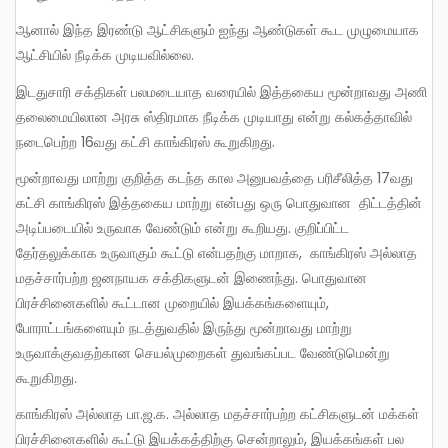
ஆனால் இந்த இரண்டு ஆட்சிகளும் ஐந்து ஆண்டுகள் கூட முழுமையாக
ஆட்சியில் நீடிக்க முடியவில்லை.
இடதுசாரி சக்திகள் பலமடையாத வரையில் இத்தகைய மூன்றாவது அணி
தலைமையிலான அரசு ஸ்திரமாக நீடிக்க முடியாது என்று கல்கத்தாவில்
நடைபெற்ற 16வது கட்சி காங்கிரஸ் கூறுகிறது.
மூன்றாவது மாற்று குறித்த கடந்த கால அனுபவத்தை பரிசீலித்த 17வது
கட்சி காங்கிரஸ் இத்தகைய மாற்று என்பது ஒரு பொதுவான திட்டத்தின்
அடிப்படையில் உருவாக வேண்டும் என்று கூறியது. குறிப்பிட்ட
தேர்தலுக்காக உருவாகும் கூட்டு என்பதற்கு மாறாக, காங்கிரஸ் அல்லாத
மதச்சார்பற்ற ஜனநாயக சக்திகளுடன் இணைந்து. பொதுவான
பிரச்சினைகளில் கூட்டான முறையில் இயக்கங்களையும்,
போராட்டங்களையும் நடத்துவதில் இருந்து மூன்றாவது மாற்று
உருவாக்குவதற்கான செயல்முறைகள் துவங்கப்பட வேண்டுமென்று
கூறுகிறது.
காங்கிரஸ் அல்லாத பா.ஜ.க. அல்லாத மதச்சார்பற்ற கட்சிகளுடன் மக்கள்
பிரச்சினைகளில் கூட்டு இயக்கத்திற்கு சென்றாலும், இயக்கங்கள் பல