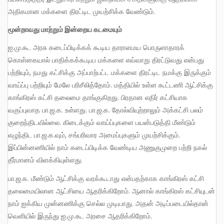
அதிகமான மக்களை திரட்டிட முயற்சிக்க வேண்டும்.
மூன்றாவது மாற்றும் இன்றைய கடமையும்
ஐ.மு.கூ. அரசு கடைப்பிடிக்கக் கூடிய தாராளமய பொருளாதாரக்
கொள்கையால் பாதிக்கக்கூடிய மக்களை எவ்வாறு திரட்டுவது என்பது
பற்றியும், நமது கட்சிக்கு அப்பாற்பட்ட மக்களை திரட்டிட நமக்கு இருக்கும்
வாய்ப்பு பற்றியும் மேலே பரிசீலித்தோம். மத்தியில் உள்ள கூட்டணி ஆட்சிக்கு
காங்கிரஸ் கட்சி தலைமை தாங்குகிறது. பிரதான எதிர் கட்சியாக
வகுப்புவாத பா.ஜ.க. உள்ளது. பா.ஜ.க. தோல்வியுற்றாலும் அக்கட்சி பலம்
குறைந்திடவில்லை. கிடைக்கும் வாய்ப்புகளை பயன்படுத்தி மீண்டும்
எழுந்திட பா.ஜ.க.வும், சங்பரிவார அமைப்புகளும் முயற்சிக்கும்.
இப்பின்னணியில் நாம் கடைப்பிடிக்க வேண்டிய அணுகுமுறை பற்றி நகல்
தீர்மானம் விளக்கியுள்ளது.
பா.ஜ.க. மீண்டும் ஆட்சிக்கு வரக்கூடாது என்பதற்காக காங்கிரஸ் கட்சி
தலைமையிலான ஆட்சியை ஆதரிக்கிறோம். ஆனால் காங்கிரஸ் கட்சியுடன்
நாம் ஐக்கிய முன்னணிக்கு செல்ல முடியாது. அதன் அடிப்படையில்தான்
வெளியில் இருந்து ஐ.மு.கூ. அரசை ஆதரிக்கிறோம்.