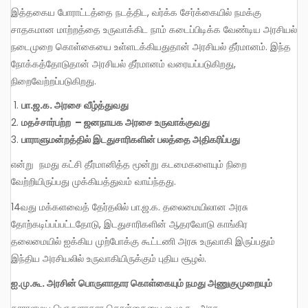
இத்தகைய போராட்டத்தை நடத்திட, வர்க்க சேர்க்கையில் நமக்கு
சாதகமான மாற்றத்தை உருவாக்கிட நாம் கடைப்பிடிக்க வேண்டிய அரசியல்
நடைமுறை கொள்கையை உள்ளடக்கியதுதான் அரசியல் தீர்மானம். இந்த
நோக்கத்தோடுதான் அரசியல் தீர்மானம் வரையப்படுகிறது,
நிறைவேற்றப்படுகிறது.
பா.ஜ.க. அரசை வீழ்த்துவது
மதச்சார்பற்ற – ஜனநாயக அரசை உருவாக்குவது
பாராளுமன்றத்தில் இடதுசாரிகளின் பலத்தை அதிகரிப்பது
என்று நமது கட்சி தீர்மானித்த மூன்று கடமைகளையும் நிறை
வேற்றியிருப்பது முக்கியத்துவம் வாய்ந்தது.
14வது மக்களவைத் தேர்தலில் பா.ஜ.க. தலைமையிலான அரசு
தோற்கடிப்பப்பட்டதோடு, இடதுசாரிகளின் ஆதரவோடு காங்கிர
தலைமையில் ஐக்கிய முற்போக்கு கூட்டணி அரசு உருவாகி இருப்பதும்
இந்திய அரசியலில் உருவாகியிருக்கும் புதிய சூழல்.
ஐ.மு.கூ. அரசின் பொருளாதார கொள்கையும் நமது அணுகுமுறையும்
தாராளமய பொருளாதார கொள்கையை ஐ.மு.கூ. அரசு