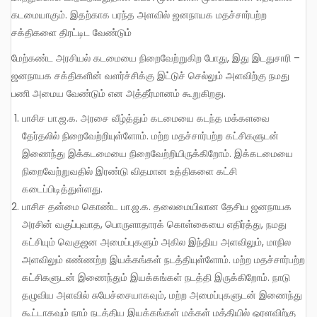
கடமையாகும். இதற்காக பரந்த அளவில் ஜனநாயக மதச்சார்பற்ற
சக்திகளை திரட்டிட வேண்டும்
மேற்கண்ட அரசியல் கடமையை நிறைவேற்றுகிற போது, இது இடதுசாரி –
ஜனநாயக சக்திகளின் வளர்ச்சிக்கு இட்டுச் செல்லும் அளவிற்கு நமது
பணி அமைய வேண்டும் என அத்தீர்மானம் கூறுகிறது.
பாசிச பா.ஜ.க. அரசை வீழ்த்தும் கடமையை கடந்த மக்களவை
தேர்தலில் நிறைவேற்றியுள்ளோம். மற்ற மதச்சார்பற்ற கட்சிகளுடன்
இணைந்து இக்கடமையை நிறைவேற்றியிருக்கிறோம். இக்கடமையை
நிறைவேற்றுவதில் இரண்டு விதமான உத்திகளை கட்சி
கடைப்பிடித்துள்ளது.
பாசிச தன்மை கொண்ட பா.ஜ.க. தலைமையிலான தேசிய ஜனநாயக
அரசின் வகுப்புவாத, பொருளாதாரக் கொள்கையை எதிர்த்து, நமது
கட்சியும் வெகுஜன அமைப்புகளும் அகில இந்திய அளவிலும், மாநில
அளவிலும் எண்ணற்ற இயக்கங்கள் நடத்தியுள்ளோம். மற்ற மதச்சார்பற்ற
கட்சிகளுடன் இணைந்தும் இயக்கங்கள் நடத்தி இருக்கிறோம். நாடு
தழுவிய அளவில் சுயேச்சையாகவும், மற்ற அமைப்புகளுடன் இணைந்து
கூட்டாகவும் நாம் நடத்திய இயக்கங்கள் மக்கள் மத்தியில் ஓரளவிற்கு