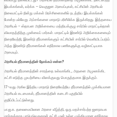
இயக்கங்கள், வர்க்க – வெகுஜன அமைப்புகள், கட்சியின் அரசியல்
நிலைபாட்டில் நின்று மக்கள் பிரச்சினைகளில் நடத்திய இயக்கங்கள்
போன்ற பல்வேறு அம்சங்களை மாநாடு பரிசீலிக்க இருக்கிறது. இத்தகைய
அரசியல் – ஸ்தாபன அறிக்கையை மத்தியக்குழு சார்பில் மாநாட்டில்தான்
விவாதத்திற்கு முன்வைப் பார்கள். மாநாட்டில் இரண்டு அறிக்கைகளையும்
நிறைவேற்றி, இரண்டு தீர்மானங்களும் கட்சியின் சார்பில் வெளியிடப்படும்.
அந்த இரண்டு தீர்மானங்கள் எதிர்கால பணிகளுக்கு வழிகாட்டியாக
அமையும்.
அரசியல் தீர்மானத்தின் நோக்கம் என்ன
?
அரசியல் தீர்மானத்தின் சாரத்தை உள்வாங்கிட, அதனை அமுலாக்கிட
கட்சி எடுத்த முயற்சியை விளக்குவது பொருத்தமாக இருக்கும்.
17-வது அகில இந்திய மாநாடு நிறைவேற்றிய தீர்மானத்தில் முக்கியமான
அரசியல் கடமைகள், தீர்மானத்தின் கடைசி பகுதியில்
குறிப்பிடப்பட்டுள்ளது.
பா.ஜ.க. தலைமையிலான அரசை வீழ்த்தி, ஒரு மதச்சார்பற்ற ஜனநாயக
மாற்றுக்காக பாடுபடுவதுதான் கட்சி முன் உள்ள முக்கியமான எதிர்கால