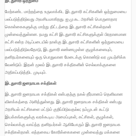
இடதுசாரி ஒற்றுமை
மேற்கண்ட மாற்றத்தை உருவாக்கிட இடதுசாரி கட்சிகளின் ஒற்றுமையை
பலப்படுத்திடுவது அவசியமாகிறது. ஐ.மு.கூ. அரசின் பொருளாதார
கொள்கைகளுக்கு மாற்று திட்டத்தை இடதுசாரி கட்சிகள்தான்
முன்வைத்துள்ளன. நமது கட்சி இடதுசாரி கட்சிகளுக்குள் பிரதானமான
கட்சி என்ற அடிப்படையில் நான்கு இடதுசாரி கட்சிகளின் ஒற்றுமையை
பலப்படுத்திடுவதோடு, இடதுசாரி எண்ணமுள்ள குழுக்களையும்,
தனிநபர்களையும் ஒரு பொதுவான மேடைக்கு கொண்டு வர முயற்சிக்க
வேண்டும். இதன் மூலம் இடதுசாரி சக்திகளின் செல்வாக்குகளை
அதிகப்படுத்திட முடியும்.
இடதுசாரி ஜனநாயக சக்திகள்
இடதுசாரி ஜனநாயக சக்திகள் என்பதற்கு நகல் தீர்மானம் தெளிவான
விளக்கத்தை அளித்துள்ளது. இடதுசாரி ஜனநாயக சக்திகள் என்பது
அரசியல் கட்சிகளை மட்டும் குறிப்பிடுவதல்ல; நம்முடன் கூட்டு
இயக்கங்களுக்கு வரக்கூடிய அமைப்புகள், கட்சிகள், குழுக்கள்,
செல்வாக்கு வாய்ந்த தனிநபர்கள் ஆகியோரும் இடதுசாரி ஜனநாயக
சக்திகள்தான். எத்தகைய கோரிக்கைகளை முன்வைத்து மக்களை