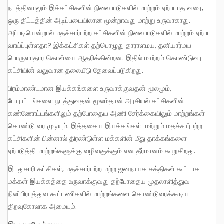
நடத்தினாலும் இக்கட்சிகளின் நிலைபாடுகளில் மாற்றம் ஏற்படாத வரை,
ஒரு திட்டத்தின் அடிப்படையிலான மூன்றாவது மாற்று உருவாகாது.
அப்படியென்றால் மதச்சார்பற்ற கட்சிகளின் நிலைபாடுகளில் மாற்றம் ஏற்பட
வாய்ப்புள்ளதா? இக்கட்சிகள் தற்பொழுது தாராளமய, தனியார்மய
பொருளாதார கொள்யை ஆதரிக்கின்றன. இதில் மாற்றம் கொண்டுவர
கட்சியின் வலுவான தலையீடு தேவைப்படுகிறது.
பிரம்மாண்டமான இயக்கங்களை உருவாக்குவதன் மூலமும்,
போராட்டங்களை நடத்துவதன் மூலம்தான் அரசியல் கட்சிகளின்
கண்ணோட்டங்களிலும் தற்போதைய அணி சேர்க்கையிலும் மாற்றங்கள்
கொண்டு வர முடியும். இத்தகைய இயக்கங்கள் மற்றும் மதச்சார்பற்ற
கட்சிகளின் பின்னால் திரண்டுள்ள மக்களின் மீது தாக்கங்களை
ஏற்படுத்தி மாற்றங்களுக்கு வழிவகுக்கும் என தீர்மானம் கூறுகிறது.
இடதுசாரி கட்சிகள், மதச்சார்பற்ற மற்ற ஜனநாயக சக்திகள் கூட்டாக
மக்கள் இயக்கத்தை உருவாக்குவது தற்போதைய முதலாளித்துவ
நிலப்பிரபுத்துவ கூட்டணிகளில் மாற்றங்களை கொண்டுவரக்கூடிய
திறவுகோலாக அமையும்.