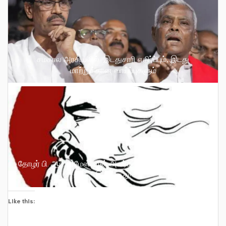
சமகால அரசியலில் இடதுசாரி எதிர்ப்பும், இடது
மாற்றுக்கான வாய்ப்புகளும்
தோழர் பி. ஆர். பரமேஸ்வரன் அவர்கள் அர்ப்பணிப்பு அளவிட
இயலாதது!
Like this: