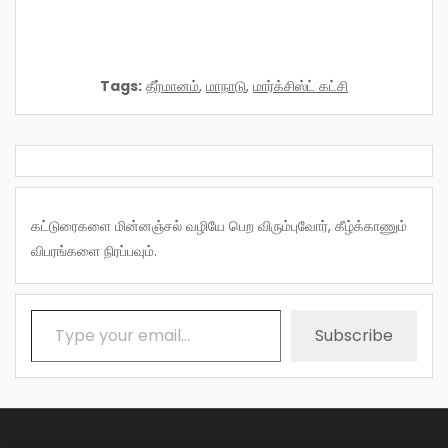
Tags:
தீர்மானம்
,
மாநாடு
,
மார்க்சிஸ்ட் கட்சி
கட்டுரைகளை மின்னஞ்சல் வழியே பெற விரும்புவோர், கீழ்க்காணும்
விபரங்களை நிரப்பவும்.
Type your email…
Subscribe