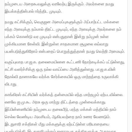
நம்முடைய அறைகூவலுக்கு வரவேற்பு இருக்கும். அவர்களை நமது
இயக்கத்தின்பால் ஈர்த்திட முடியும்.
நமது கட்சிக்கும், வெகுஜன அமைப்புகளுக்கும் அப்பாற்பட்ட மக்களை
எந்த அளவுக்கு நம்மால் திரட்ட முடியும், எந்த அளவுக்கு அவர்களை நம்
பக்கம் கொண்டு வர முடியும் என்பதுதான் இன்று நம்முன் உள்ள
முக்கியமான கேள்வி. இன்றுள்ள சாதகமான சூழலை எவ்வாறு
பயன்படுத்துகிறோம் என்பதைப் பொறுத்துத்தான் நமது வெற்றி அமையும்.
வகுப்புவாத பா.ஜ.க. தலைமையிலான கூட்டணி தோற்கடிக்கப் பட்டுள்ளது,
கட்சி வளர்ச்சிக்கு ஒரு நல்ல வாய்ப்பை அளித்துள்ளது. பா.ஜ.க.வின்
தோல்வி தானாகவே வர்க்க சேர்க்கையில் ஒரு மாற்றத்தை உருவாக்கி
விடாது.
காங்கிரஸ் கட்சியின் வர்க்கத் தன்மையில் எந்த மாற்றமும் ஏற்படவில்லை.
எனவே ஐ.மு.கூ. அரசு ஒரு மாற்று திட்டத்தை முன்வைக்காது.
இப்பின்னணியில் நம்முடைய தலையீடு, பரந்த மக்கள் மத்தியில் நாம்
செல்ல வேண்டிய அவசியம், ஆகியவற்றை நாம் உணர வேணடும்.
இடதுசாரி சக்திகள் மீது மக்களுக்கு ஏற்பட்டுள்ள மரியாதையை
பயன்படுத்தி, இடதுசாரி மற்றும் ஜனநாயக சக்திகளுக்கு ஆதரவாக