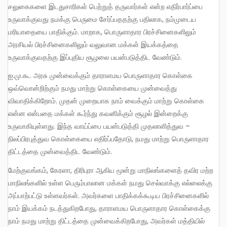
சலுகைகளை இடதுசாரிகள் பெற்றுத் தருவார்கள் என்ற எதிர்பார்ப்பை
உருவாக்குவது நமக்கு பெருமை சேர்ப்பததற்கு பதிலாக, நம்முடைய
மரியாதையை பாதிக்கும். மாறாக, பொருளாதார பிரச்சினைகளிலும்
அரசியல் பிரச்சினைகளிலும் வலுவான மக்கள் இயக்கத்தை
உருவாக்குவதற்கு இப்புதிய சூழலை பயன்படுத்திட வேண்டும்.
ஐ.மு.கூ. அரசு முன்வைக்கும் தாராளமய பொருளாதார கொள்கை
ஒவ்வொன்றிற்கும் நமது மாற்று கொள்கையை முன்வைத்து
விவாதிக்கிறோம். முதன் முறையாக நாம் வைக்கும் மாற்று கொள்கை
என்ன என்பதை மக்கள் கூர்ந்து கவனிக்கும் சூழல் இன்றைக்கு
உருவாகியுள்ளது. இந்த வாய்ப்பை பயன்படுத்தி முதலாளித்துவ –
நிலப்பிரபுத்துவ கொள்கையை எதிர்ப்பதோடு, நமது மாற்று பொருளாதார
திட்டத்தை முன்வைத்திட வேண்டும்.
மேற்குவங்கம், கேரளா, திரிபுரா ஆகிய மூன்று மாநிலங்களைத் தவிர மற்ற
மாநிலங்களில் உள்ள பெரும்பாலான மக்கள் நமது செல்வாக்கு எல்லைக்கு
அப்பாற்பட்டு உள்ளவர்கள். அவர்களை பாதிக்கக்கூடிய பிரச்சினைகளில்
நாம் இயக்கம் நடத்துகிறபோது, தாராளமய பொருளாதார கொள்கைக்கு
நாம் நமது மாற்று திட்டத்தை முன்வைக்கிறபோது, அவர்கள் மத்தியில்