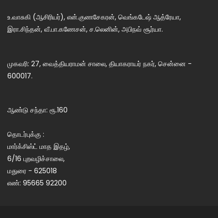
உ.வாசுகி (ஆசிரியர்), என்.குணசேகரன், வெங்கடேஷ் ஆத்ரேயா,
இரா.சிந்தன், வீ.பா.கணேசன், ச.லெனின், அபிநவ் சூர்யா.
முகவரி: 27, வைத்தியராமன் சாலை, தியாகராயர் நகர், சென்னை -
600017.
ஆண்டு சந்தா: ரூ.160
தொடர்புக்கு :
மார்க்சிஸ்ட் மாத இதழ்,
6/16 புறவழிச்சாலை,
மதுரை - 625018
எண்: 95665 92200