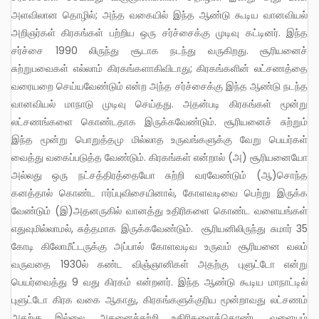
அளவிலான தொழில்; அந்த வகையில் இந்த ஆண்டு கூடிய வானவியல்
அறிஞர்கள் கிரகங்கள் பற்றிய ஒரு சர்ச்சைக்கு முடிவு கட்டினர். இந்த
சர்ச்சை 1990 லிருந்து சூடாக நடந்து வருகிறது. சூரியனைச்
சுற்றுபவைகள் எல்லாம் கிரகங்களாகிவிடாது; கிரகங்களின் லட்சணத்தை
வரையறை செய்யவேண்டும் என்ற அந்த சர்ச்சைக்கு இந்த ஆண்டு நடந்த
வானவியல் மாநாடு முடிவு செய்தது. அதன்படி கிரகங்கள் மூன்று
லட்சணங்களை கொண்டதாக இருக்கவேண்டும். சூரியனைச் சுற்றும்
இந்த மூன்று பொறுத்தமு மில்லாத உருவங்களுக்கு வேறு பெயர்கள்
வைத்து வகைப்படுத்த வேண்டும். கிரகங்கள் என்றால் (அ) சூரியனையோ
அல்லது ஒரு நட்சத்திரத்தையோ சுற்றி வரவேண்டும் (ஆ)சொந்த
கனத்தால் கொண்ட ஈர்ப்புவிசையினால், கோளவடிவை பெற்று இருக்க
வேண்டும் (இ)அதனருகில் வானத்து உதிரிகளை கொண்ட வளையங்கள்
எதுவுமில்லாமல், சுத்தமாக இருக்கவேண்டும். சூரியனிலிருந்து சுமார் 35
கோடி கிலோமீட்டருக்கு அப்பால் கோளவடிவ உருவம் சூரியனை வலம்
வருவதை 1930ல் கண்ட விஞ்ஞானிகள் அதற்கு புளுட்டோ என்று
பெயர்வைத்து 9 வது கிரகம் என்றனர். இந்த ஆண்டு கூடிய மாநாட்டில்
புளுட்டோ கிரக வகை ஆகாது, கிரகங்களுக்குரிய மூன்றாவது லட்சணம்
அதற்கு இல்லை, அதனைச்சுற்றி உதிரிகளைக்கொண்ட வளையம்