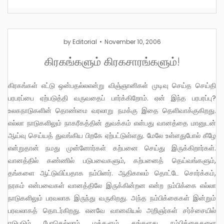
by
Editorial
November 10, 2006
கிரகங்களும் கிரகசாரங்களும்!
கிரகங்கள் எட்டு ஒன்பதல்லஎன்று விஞ்ஞானிகள் முடிவு செய்த செய்தி
பரபரப்பை ஏற்படுத்தி வருவதைப் பார்க்கிறோம். ஏன் இந்த பரபரப்பு?
உலகநாடுகளின் தொண்மை வரலாறு நமக்கு இதை தெளிவாக்குகிறது.
எல்லா நாடுகளிலும் நாகரீகத்தின் துவக்கம் என்பது வானத்தை மானுடன்
ஆய்வு செய்யத் துவங்கிய பிறகே ஏற்பட்டுள்ளது. மேலே உள்ளதுபோல் கீழே
என்றுதான் நமது முன்னோர்கள் கற்பனை செய்து இருக்கிறார்கள்.
வானத்தில் கண்ணில் படுபவைகளும், கற்பனைத் தெய்வங்களும்,
தங்களை ஆட்டுவிப்பதாக நம்பினர். ஆதிகாலம் தொட்டே சொர்க்கம்,
நரகம் என்பவைகள் வானத்திலே இருக்கின்றன என்ற நம்பிக்கை எல்லா
நாடுகளிலும் பரவலாக இருந்து வருகிறது. அந்த நம்பிக்கைகள் இன்றும்
பரவலாகத் தொடர்கிறது. எனவே வானவியல் அறிஞர்கள் சர்ச்சையில்
ஈடுபடும் போதெல்லாம் மக்களும் தங்களது நம்பிக்கைகளை