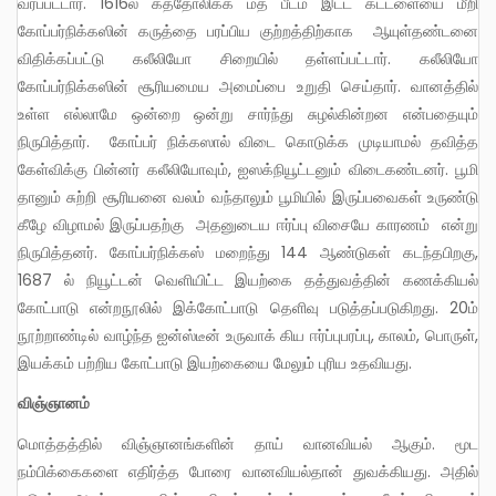
வரப்பட்டார். 1616ல் கத்தோலிக்க மத பீடம் இட்ட கட்டளையை மீறி
கோப்பர்நிக்கஸின் கருத்தை பரப்பிய குற்றத்திற்காக ஆயுள்தண்டனை
விதிக்கப்பட்டு கலீலியோ சிறையில் தள்ளப்பட்டார். கலீலியோ
கோப்பர்நிக்கஸின் சூரியமைய அமைப்பை உறுதி செய்தார். வானத்தில்
உள்ள எல்லாமே ஒன்றை ஒன்று சார்ந்து சுழல்கின்றன என்பதையும்
நிருபித்தார். கோப்பர் நிக்கஸால் விடை கொடுக்க முடியாமல் தவித்த
கேள்விக்கு பின்னர் கலீலியோவும், ஐஸக்நியூட்டனும் விடைகண்டனர். பூமி
தானும் சுற்றி சூரியனை வலம் வந்தாலும் பூமியில் இருப்பவைகள் உருண்டு
கீழே விழாமல் இருப்பதற்கு அதனுடைய ஈர்ப்பு விசையே காரணம் என்று
நிருபித்தனர். கோப்பர்நிக்கஸ் மறைந்து 144 ஆண்டுகள் கடந்தபிறகு,
1687 ல் நியூட்டன் வெளியிட்ட இயற்கை தத்துவத்தின் கணக்கியல்
கோட்பாடு என்றநூலில் இக்கோட்பாடு தெளிவு படுத்தப்படுகிறது. 20ம்
நூற்றாண்டில் வாழ்ந்த ஐன்ஸ்டீன் உருவாக் கிய ஈர்ப்புபரப்பு, காலம், பொருள்,
இயக்கம் பற்றிய கோட்பாடு இயற்கையை மேலும் புரிய உதவியது.
விஞ்ஞானம்
மொத்தத்தில் விஞ்ஞானங்களின் தாய் வானவியல் ஆகும். மூட
நம்பிக்கைகளை எதிர்த்த போரை வானவியல்தான் துவக்கியது. அதில்