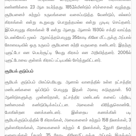
எண்ணிக்கை 23 ஆக உயர்ந்தது. 1852ல்மீண்டும் சர்ச்சைகள் எழுந்தது.
சூரியனைச் சுற்றும் உருவங்களை வகைப்படுத்த வேண்டும், எல்லாம்
கிரகங்கள் என்று கூறுவது பொறுத்தமல்ல என்று முடிவு செய்தனர்.
இப்பொழுது கிரகங்கள் 8 என்று ஆனது. ஆனால் 1930ல் சக்தி வாய்ந்த
டெலஸ்கோப் மூலம் ஆராய்ந்தபொழுது 35கோடி கிலோ மீட்டருக்கு அப்பால்
கோளவடிவில் ஒரு உருவம் சூரியனை சுற்றி வருவதை கண்டனர். இதற்கு
புளுட்டோ என பெயர்சூட்டி 9வது கிரகம் என அறிவித்தனர். 2006ல்
புளுட்டோவை குள்ளக் கிரகப் பட்டியலில் சேர்த்துவிட்டனர்.
சூரியக் குடும்பம்
சூரியக் குடும்பம் மிகப்பெரியது. ஆனால் வானத்தில் உள்ள நட்சத்திர
மண்டலங்களை ஒப்பிடும் பொழுது இதன் அளவு கடுகுதான். 50
ஆண்டுகளுக்கு முன்னர்தான், நட்சத்திர மண்டலங் களைப் பற்றிய,
உண்மைகள் கண்டுபிடிக்கப்பட்டன. அவைகள் விரிந்துகொண்டே
போகின்றன எனக்கண்டனர். இன்றைய கணக்கின் படி
சூரியக்குடும்பத்தில் 8 கிரகங்கள், அவைகளைச் சுற்றும் 158 நிலாக்கள், 3
குள்ளகிரகங்கள், அவைகளைச் சுற்றும் 4 நிலாக்கள், 2தூசி நிறைந்த
வளையங்கள் (சுமார் 35 கோடி கிலோமீட்டருக்கு அப்பால் இருக்கும்