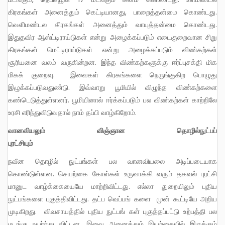
கிரகங்கள் அனைத்தும் கெட்டியானது, பாறைத்தன்மை கொண்டது.
வெளிமண்டல கிரகங்கள் அனைத்தும் வாயுத்தன்மை கொண்டது.
இதுதவிர ஆஸ்ட்டிராய்டுகள் என்று அழைக்கப்படும் எடைகுறைவான சிறு
கிரகங்கள் மெட்டிராய்டுகள் என்று அழைக்கப்படும் விண்கற்கள்
சூரியனை வலம் வருகின்றன. இந்த விண்கற்களுக்கு ஈர்ப்புசக்தி மிக
மிகக் குறைவு. இவைகள் கிரகங்களை நெருங்குகிற பொழுது
இழுக்கப்படுவதுண்டு. இவ்வாறு பூமியில் விழுந்த விண்கற்களை
கண்டெடுத்துள்ளனர். பூமியினால் ஈர்க்கப்படும் பல விண்கற்கள் காற்றிலே
உரசி எரிந்துவிடுவதால் நாம் தப்பி வாழ்கிறோம்.
வானவியலும் விஞ்ஞான தொழில்நுட்பப்
புரட்சியும்
நவீன தொழில் நுட்பங்கள் பல வானவியலை அடிப்படையாக
கொண்டுள்ளன. செயற்கை கோள்கள் உருவாக்கி வரும் தகவல் புரட்சி
மானுட வாழ்க்கையையே மாற்றிவிட்டது. எல்லா துறையிலும் புதிய
நுட்பங்களை புகுத்திவிட்டது. தட்ப வெப்பங் களை முன் கூட்டியே அறிய
முடிகிறது. விவசாயத்தில் புதிய நுட்பங் கள் புகுத்தப்பட்டு உற்பத்தி பல
மடங்கு உயர்ந்து விட்டன. இவை அனைத்தும் இயற்கையில் இருக்கும்