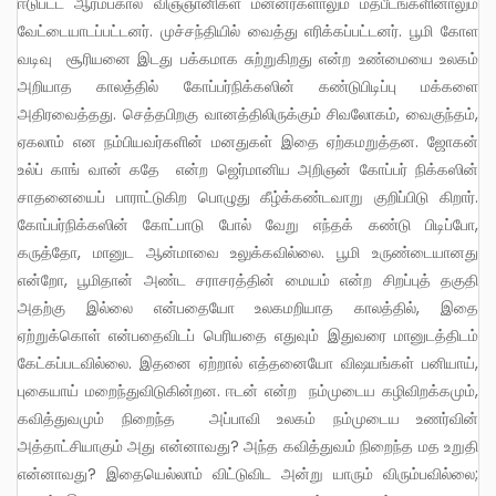
ஈடுபட்ட ஆரம்பகால விஞ்ஞானிகள் மன்னர்களாலும் மதபீடங்களினாலும்
வேட்டையாடப்பட்டனர். முச்சந்தியில் வைத்து எரிக்கப்பட்டனர். பூமி கோள
வடிவு சூரியனை இடது பக்கமாக சுற்றுகிறது என்ற உண்மையை உலகம்
அறியாத காலத்தில் கோப்பர்நிக்கஸின் கண்டுபிடிப்பு மக்களை
அதிரவைத்தது. செத்தபிறகு வானத்திலிருக்கும் சிவலோகம், வைகுந்தம்,
ஏகலாம் என நம்பியவர்களின் மனதுகள் இதை ஏற்கமறுத்தன. ஜோகன்
உல்ப் காங் வான் கதே என்ற ஜெர்மானிய அறிஞன் கோப்பர் நிக்கஸின்
சாதனையைப் பாராட்டுகிற பொழுது கீழ்க்கண்டவாறு குறிப்பிடு கிறார்.
கோப்பர்நிக்கஸின் கோட்பாடு போல் வேறு எந்தக் கண்டு பிடிப்போ,
கருத்தோ, மானுட ஆன்மாவை உலுக்கவில்லை. பூமி உருண்டையானது
என்றோ, பூமிதான் அண்ட சராசரத்தின் மையம் என்ற சிறப்புத் தகுதி
அதற்கு இல்லை என்பதையோ உலகமறியாத காலத்தில், இதை
ஏற்றுக்கொள் என்பதைவிடப் பெரியதை எதுவும் இதுவரை மானுடத்திடம்
கேட்கப்படவில்லை. இதனை ஏற்றால் எத்தனையோ விஷயங்கள் பனியாய்,
புகையாய் மறைந்துவிடுகின்றன. ஈடன் என்ற நம்முடைய கழிவிறக்கமும்,
கவித்துவமும் நிறைந்த அப்பாவி உலகம் நம்முடைய உணர்வின்
அத்தாட்சியாகும் அது என்னாவது? அந்த கவித்துவம் நிறைந்த மத உறுதி
என்னாவது? இதையெல்லாம் விட்டுவிட அன்று யாரும் விரும்பவில்லை;