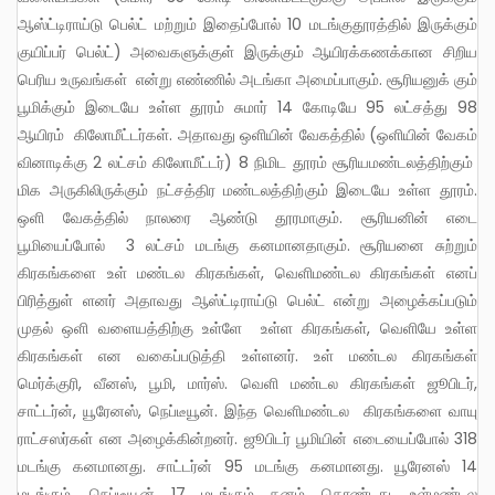
ஆஸ்ட்டிராய்டு பெல்ட் மற்றும் இதைப்போல் 10 மடங்குதூரத்தில் இருக்கும்
குயிப்பர் பெல்ட்) அவைகளுக்குள் இருக்கும் ஆயிரக்கணக்கான சிறிய
பெரிய உருவங்கள் என்று எண்ணில் அடங்கா அமைப்பாகும். சூரியனுக் கும்
பூமிக்கும் இடையே உள்ள தூரம் சுமார் 14 கோடியே 95 லட்சத்து 98
ஆயிரம் கிலோமீட்டர்கள். அதாவது ஒளியின் வேகத்தில் (ஒளியின் வேகம்
வினாடிக்கு 2 லட்சம் கிலோமீட்டர்) 8 நிமிட தூரம் சூரியமண்டலத்திற்கும்
மிக அருகிலிருக்கும் நட்சத்திர மண்டலத்திற்கும் இடையே உள்ள தூரம்.
ஒளி வேகத்தில் நாலரை ஆண்டு தூரமாகும். சூரியனின் எடை
பூமியைப்போல் 3 லட்சம் மடங்கு கனமானதாகும். சூரியனை சுற்றும்
கிரகங்களை உள் மண்டல கிரகங்கள், வெளிமண்டல கிரகங்கள் எனப்
பிரித்துள் ளனர் அதாவது ஆஸ்ட்டிராய்டு பெல்ட் என்று அழைக்கப்படும்
முதல் ஒளி வளையத்திற்கு உள்ளே உள்ள கிரகங்கள், வெளியே உள்ள
கிரகங்கள் என வகைப்படுத்தி உள்ளனர். உள் மண்டல கிரகங்கள்
மெர்க்குரி, வீனஸ், பூமி, மார்ஸ். வெளி மண்டல கிரகங்கள் ஜூபிடர்,
சாட்டர்ன், யூரேனஸ், நெப்டீயூன். இந்த வெளிமண்டல கிரகங்களை வாயு
ராட்சஸர்கள் என அழைக்கின்றனர். ஜூபிடர் பூமியின் எடையைப்போல் 318
மடங்கு கனமானது. சாட்டர்ன் 95 மடங்கு கனமானது. யூரேனஸ் 14
மடங்கும், நெப்டீயூன் 17 மடங்கும் கனம் கொண்டது. உள்மண்டல