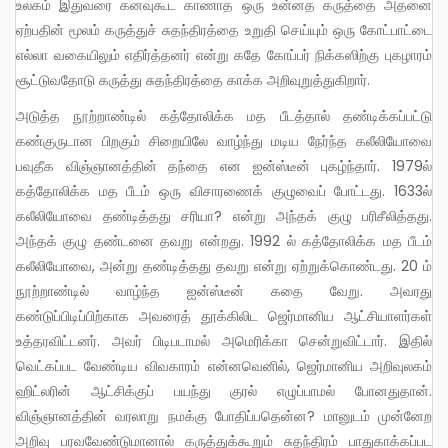
உலகம் இதுவரை கனவுகூட காணாத ஒரு உன்னத கருத்தை அதனை
ஏற்பதின் மூலம் கருத்துச் சுதந்திரத்தை உறுதி செய்யும் ஒரு கோட்பாட்டை
எல்லா வகையிலும் எதிர்த்தனர் என்று கதே கோப்பர் நிக்கஸிற்கு புகழாரம்
சூட்டுவதோடு கருத்து சுதந்திரத்தை காக்க அறிவுறுத்துகிறார்.
அடுத்த நூற்றாண்டில் கத்தோலிக்க மத பீடத்தால் தண்டிக்கப்பட்டு
கண்குருடான பிறகும் சிறையிலே வாழ்ந்து மடிய நேர்ந்த கலீலியோவை
பவுதீக விஞ்ஞானத்தின் தந்தை என ஐன்ஸ்டீன் புகழ்ந்தார். 1979ல்
கத்தோலிக்க மத பீடம் ஒரு விசாரணைக் குழுவைப் போட்டது. 1633ல்
கலீலியோவை தண்டித்தது சரியா? என்று அந்தக் குழு பரிசீலித்தது.
அந்தக் குழு தண்டனை தவறு என்றது. 1992 ல் கத்தோலிக்க மத பீடம்
கலீலியோவை, அன்று தண்டித்தது தவறு என்று ஏற்றுக்கொண்டது. 20 ம்
நூற்றாண்டில் வாழ்ந்த ஐன்ஸ்டீன் கதை வேறு. அவரது
கண்டுப்பிடிப்பிற்காக அவரைத் தூக்கிலிட ஜெர்மானிய ஆட்சியாளர்கள்
உத்தரவிட்டனர். அவர் பிடிபடாமல் அமெரிக்கா சென்றுவிட்டார். இதில்
வெட்கப்பட வேண்டிய விவகாரம் என்னவெனில், ஜெர்மானிய அறிவுலகம்
ஹிட்லரின் ஆட்சிக்குப் பயந்து குரல் எழுப்பாமல் போனதுதான்.
விஞ்ஞானத்தின் வரலாறு நமக்கு போதிப்பதென்ன? மானுடம் முன்னேற
அறிவு பரவவேண்டுமானால் கருத்துக்கூறும் சுதந்திரம் பாதுகாக்கப்பட