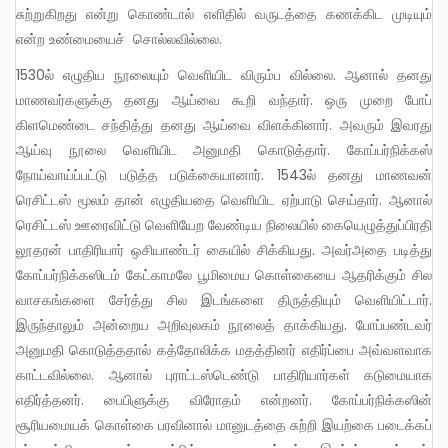
சுற்றுகிறது என்று கொண்டால் எளிதில் வருடத்தை கணக்கிட முடியும்
என்ற உண்மையைச் சொல்லவில்லை.
1530ல் எழுதிய நூலையும் வெளியிட விரும்ப வில்லை. ஆனால் தனது
மாணவர்களுக்கு தனது ஆய்வை கூறி வந்தார். ஒரு முறை போப்
கிளமெண்டை சந்தித்து தனது ஆய்வை விளக்கினார். அவரும் இவரது
ஆய்வு நூலை வெளியிட அனுமதி கொடுத்தார். கோப்பர்நிக்கஸ்
நோய்வாய்ப்பட்டு படுத்த படுக்கையானார். 1543ல் தனது மாணவன்
ரெசிட்டஸ் மூலம் தான் எழுதியதை வெளியிட ஏற்பாடு செய்தார். ஆனால்
ரெசிட்டஸ் ஊரைவிட்டு வெளியேற வேண்டிய நிலையில் கையெழுத்துப்பிரதி
லூதரன் பாதிரியார் ஒசியாண்டர் கையில் சிக்கியது. அவர்அதை படித்து
கோப்பர்நிக்கஸிடம் கேட்காமலே பூமிமைய கொள்கையை ஆதரிக்கும் சில
வாசகங்களை சேர்த்து சில இடங்களை திருத்தியும் வெளியிட்டார்.
இருந்தாலும் அன்றைய அறிவுலகம் நூலைத் தாக்கியது. போப்பண்டவர்
அனுமதி கொடுத்ததால் கத்தோலிக்க மதத்தினர் எதிர்ப்பை அவ்வளவாக
காட்டவில்லை. ஆனால் புராட்டஸ்டெண்டு பாதிரியார்கள் கடுமையாக
எதிர்த்தனர். பைபிளுக்கு விரோதம் என்றனர். கோப்பர்நிக்கஸின்
சூரியமையக் கொள்கை பரவினால் மானுடத்தை சுற்றி இயற்கை படைக்கப்