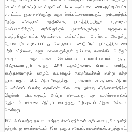
கோள்கள் நட்சத்திரங்கள் ஒளி வட்டங்கள் ஆகியவைகளை ஆய்வு செய்து
பெறப்பட்ட ஞானத்திலிருந்து உருவாக்கப்பட்டவைகளாகும். தமிழகத்தில்
பிறந்த விஞ்ஞானி சந்திரசேகர் நட்சத்திரத்தினுள் உருவாகும்
வெப்பசக்திக்கும், அங்கிருக்கும் மூலகங்களுக்கும், அதனுடைய
கனத்திற்கும் உள்ள தொடர்பைக் கண்டறிந்தார். அதற்காக அவருக்கு
நோபல் பரிசு வழங்கப்பட்டது. அவருடைய கண்டு பிடிப்பு நட்சத்திரங்களை
பற்றி மட்டுமல்ல, அணு உலைகளுக்குள் நடப்பதை கணக்கிட பெரிதும்
உதவும். சுருக்கமாகச் சொன்னால் வானவியல்தான் மூத்த
விஞ்ஞானமாகும். கடந்த 496 ஆண்டுகளாக போராடி வளர்ந்த
விஞ்ஞானமாகும். வீரமும், தியாகமும் நிறைந்தவர்கள் பெற்று தந்த
ஞானமாகும். .500 ஆண்டுகளுக்கு முன்னால் வானத்தை ஆராய
டெலஸ்கோப் போன்ற கருவிகள் கிடையாது. இன்று விஞ்ஞானத்திற்கு
இருக்கிற மரியாதையும் அன்று கிடையாது. மத நம்பிக்கைகளின்
ஆதிக்கம் மக்களை ஆட்டிப் படைத்தது. அறிவுலகம் அதன் பின்னால்
சென்றது.
1513-ல் போலந்து நாட்டை சார்ந்த கோப்பர்நிக்கஸ் சூரியனை பூமி உருண்டு
சுற்றுகிறது எனக்கண்டார். இவர் ஒரு பாதிரியார். கணக்கியல், மருத்துவம்,