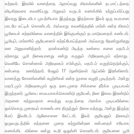
கற்றவர். இரவில் வானத்தை ஆராய்வது கிரகங்களின் நடமாட்டத்தை
விடிகிறவரை கவனிப்பது. அதுவும் வருடக் கணக்கில் உற்றுப்பார்ப்பது
இவரது இடைவிடா முயற்சியாக இருந்தது. இதற்காக இவர் ஒரு உயரமான
மாடமே கட்டிக் கொண்டார். அவ்வாறு கவனித்ததில் மார்ஸ் என்ற கிரகம்
பூமியைச் சுற்றவில்லை. வானத்தில் இங்குமங்கும் நடமாடுவதைக் கண்டார்.
பூமியும், மார்ஸூம் சூரியனைச் சுற்றப்போய்த்தான் அவ்வாறு தேண்றுகிறது
என அனுமானித்தார். தான்கண்டு பிடித்த உண்மை களை மதபீடம்
ஏற்காது; பூமி நிலையானது என்று கருதும் அறிவுலகமும் ஏற்காது.
வெளியே சொன்னால் அறிவுலகம் சபிக்கும், மதபீடம் வறுத்தெடுக்கும்,
என்பதை உணர்ந்தார். மேலும் 17 ஆண்டுகள் ஆய்வில் இறங்கினார்.
வானத்து கோளங்களின் சுழற்சிகள் என்ற நூலை எழுதி முடித்தார். அன்று
மதபீடமும் அறிவுலகமும் ஒரு நடைமுறை சிக்கலை தீர்க்க முடியாமல்
இருந்தனர். பூமியை மையமாகக்கொண்டு சூரியன், நிலா இவை இரண்டும்
அதனை சுற்றுவதாக வைத்து வருடத்தை அளக்க முடியவில்லை.
ஒவ்வொரு முறையும் காலண்டரை திருத்தும் நிலை வந்தது, அன்று இருந்த
போப் இவரிடம் ஆலோசனை கேட்டார். இவர் சூரியனும் நிலாவும்
ஒருவருடத்தில் எத்தனை முறை சுற்றுகின்றன என்பதைச் சரியாக
கணக்கிட வில்லை என்று கூறி ஒதுங்கி கொண்டார். சூரியனை பூமி