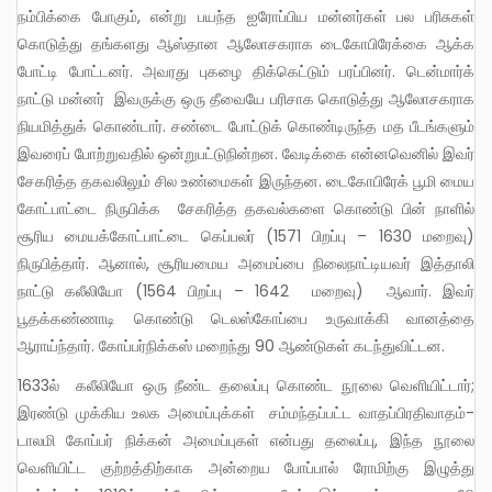
நம்பிக்கை போகும், என்று பயந்த ஐரோப்பிய மன்னர்கள் பல பரிசுகள்
கொடுத்து தங்களது ஆஸ்தான ஆலோசகராக டைகோபிரேக்கை ஆக்க
போட்டி போட்டனர். அவரது புகழை திக்கெட்டும் பரப்பினர். டென்மார்க்
நாட்டு மன்னர் இவருக்கு ஒரு தீவையே பரிசாக கொடுத்து ஆலோசகராக
நியமித்துக் கொண்டார். சண்டை போட்டுக் கொண்டிருந்த மத பீடங்களும்
இவரைப் போற்றுவதில் ஒன்றுபட்டுநின்றன. வேடிக்கை என்னவெனில் இவர்
சேகரித்த தகவலிலும் சில உண்மைகள் இருந்தன. டைகோபிரேக் பூமி மைய
கோட்பாட்டை நிருபிக்க சேகரித்த தகவல்களை கொண்டு பின் நாளில்
சூரிய மையக்கோட்பாட்டை கெப்பலர் (1571 பிறப்பு – 1630 மறைவு)
நிருபித்தார். ஆனால், சூரியமைய அமைப்பை நிலைநாட்டியவர் இத்தாலி
நாட்டு கலீலியோ (1564 பிறப்பு – 1642 மறைவு) ஆவார். இவர்
பூதக்கண்ணாடி கொண்டு டெலஸ்கோப்பை உருவாக்கி வானத்தை
ஆராய்ந்தார். கோப்பர்நிக்கஸ் மறைந்து 90 ஆண்டுகள் கடந்துவிட்டன.
1633ல் கலீலியோ ஒரு நீண்ட தலைப்பு கொண்ட நூலை வெளியிட்டார்;
இரண்டு முக்கிய உலக அமைப்புக்கள் சம்மந்தப்பட்ட வாதப்பிரதிவாதம்-
டாலமி கோப்பர் நிக்கன் அமைப்புகள் என்பது தலைப்பு, இந்த நூலை
வெளியிட்ட குற்றத்திற்காக அன்றைய போப்பால் ரோமிற்கு இழுத்து