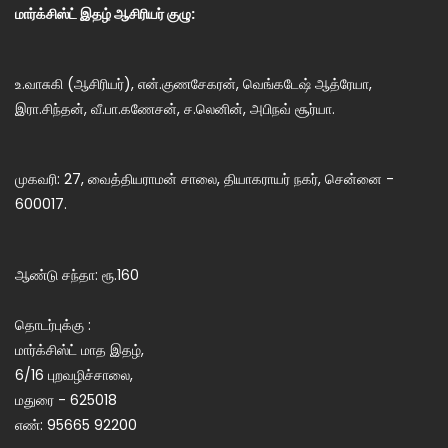
மார்க்சிஸ்ட் இதழ் ஆசிரியர் குழு:
உ.வாசுகி (ஆசிரியர்), என்.குணசேகரன், வெங்கடேஷ் ஆத்ரேயா,
இரா.சிந்தன், வீ.பா.கணேசன், ச.லெனின், அபிநவ் சூர்யா.
முகவரி: 27, வைத்தியராமன் சாலை, தியாகராயர் நகர், சென்னை -
600017.
ஆண்டு சந்தா: ரூ.160
தொடர்புக்கு :
மார்க்சிஸ்ட் மாத இதழ்,
6/16 புறவழிச்சாலை,
மதுரை - 625018
எண்: 95665 92200