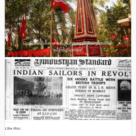
மெய் சிலிர்க்க வைக்கும் கையூர் தோழர்களின்
உயிர்த்தியாகம்!
பிரிட்டிஷ் ஆட்சியாளர்களை அதிர வைத்த கப்பல் படை
எழுச்சி : 1946 பிப். 18-25
Like this: