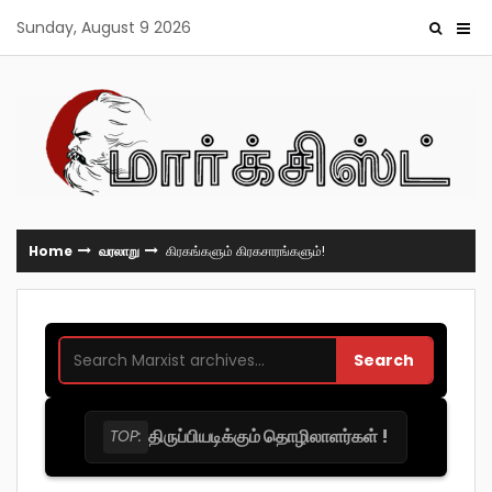
Skip
Sunday, August 9 2026
to
content
Home
வரலாறு
கிரகங்களும் கிரகசாரங்களும்!
Search
திருப்பியடிக்கும் தொழிலாளர்கள் !
TOP: