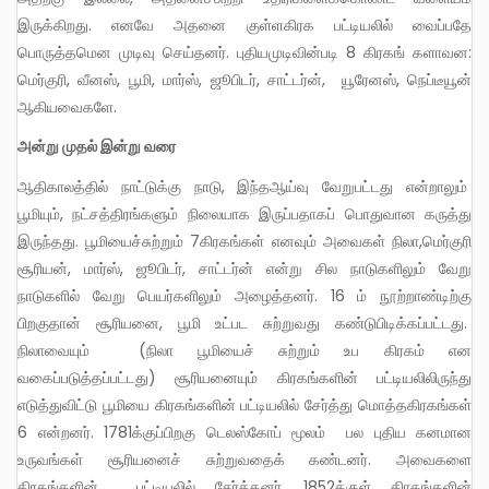
இருக்கிறது. எனவே அதனை குள்ளகிரக பட்டியலில் வைப்பதே
பொருத்தமென முடிவு செய்தனர். புதியமுடிவின்படி 8 கிரகங் களாவன:
மெர்குரி, வீனஸ், பூமி, மார்ஸ், ஜூபிடர், சாட்டர்ன், யூரேனஸ், நெப்டீயூன்
ஆகியவைகளே.
அன்று முதல் இன்று வரை
ஆதிகாலத்தில் நாட்டுக்கு நாடு, இந்தஆய்வு வேறுபட்டது என்றாலும்
பூமியும், நட்சத்திரங்களும் நிலையாக இருப்பதாகப் பொதுவான கருத்து
இருந்தது. பூமியைச்சுற்றும் 7கிரகங்கள் எனவும் அவைகள் நிலா,மெர்குரி
சூரியன், மார்ஸ், ஜூபிடர், சாட்டர்ன் என்று சில நாடுகளிலும் வேறு
நாடுகளில் வேறு பெயர்களிலும் அழைத்தனர். 16 ம் நூற்றாண்டிற்கு
பிறகுதான் சூரியனை, பூமி உட்பட சுற்றுவது கண்டுபிடிக்கப்பட்டது.
நிலாவையும் (நிலா பூமியைச் சுற்றும் உப கிரகம் என
வகைப்படுத்தப்பட்டது) சூரியனையும் கிரகங்களின் பட்டியலிலிருந்து
எடுத்துவிட்டு பூமியை கிரகங்களின் பட்டியலில் சேர்த்து மொத்தகிரகங்கள்
6 என்றனர். 1781க்குப்பிறகு டெலஸ்கோப் மூலம் பல புதிய கனமான
உருவங்கள் சூரியனைச் சுற்றுவதைக் கண்டனர். அவைகளை
கிரகங்களின் பட்டியலில் சேர்த்தனர். 1852க்குள் கிரகங்களின்