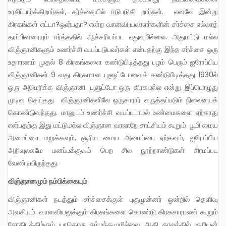
உரசிப்பார்க்கிறார்கள், சர்ச்சையில் ஈடுபடுகி றார்கள். எனவே இன்று
கிரகங்கள் எட்டா?ஒன்பதா? என்ற வானவி யலாளர்களின் சர்ச்சை எல்லாத்
தரப்பினரையும் ஈர்த்ததில் ஆச்சரியப்பட எதுவுமில்லை. அதுமட்டு மல்ல
விஞ்ஞானிகளும் உணர்ச்சி வயப்படுபவர்கள் என்பதற்கு இந்த சர்ச்சை ஒரு
உதாரணம் முதல் 8 கிரகங்களை கண்டுபிடித்தது பழம் பெரும் ஐரோப்பிய
விஞ்ஞானிகள் 9 வது கிரகமான புளூட்டோவைக் கண்டுபிடித்தது 1930ல்
ஒரு அமெரிக்க விஞ்ஞானி. புளுட்டோ ஒரு கிரகமல்ல என்று இப்பொழுது
முடிவு செய்தது விஞ்ஞானிகளிலே ஒருசாரார் வருத்தப்படும் நிலையைக்
கொண்டுவந்தது. மானுடம் உணர்ச்சி வயப்படாமல் உண்மைகளை ஏற்காது
என்பதற்கு இது மட்டுமல்ல விஞ்ஞான வரலாறே சாட்சியம் கூறும். பூமி மைய
அமைப்பை மறுக்கவும், சூரிய மைய அமைப்பை ஏற்கவும், ஐரோப்பிய
அறிவுலகமே மனப்பக்குவம் பெற சில நூற்றாண்டுகள் சிரமப்பட
வேண்டியிருந்தது.
விஞ்ஞானமும் நம்பிக்கையும்
விஞ்ஞானிகள் நடத்தும் சர்ச்சைக்குள் புகுமுன்னர் ஒன்றில் தெளிவு
அவசியம். வானவியலுக்கும் கிரகங்களை கொண்டு கிரகசாரபலன் கூறும்
சோதிடத்திற்கும் யாதொரு சம்மந்தமுமில்லை. ஆதி காலத்தில் சூரியன்