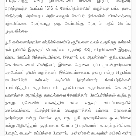
பட்டிருக்கிறது என்ற நம்பிக்கையை மக்கள் இழப்பர் என்றனர்.
அடுத்துவந்த போப்பும் 1616 ல் கோப்பர்நிக்கஸின் கருத்தை பரப்ப தடை
விதித்தார். அன்றைய அறிவுலகமும் கோப்பர் நிக்கஸின் விளக்கத்தை
ஏற்கவில்லை. அவர்களது ஒரு கேள்விக்கு அவரால் பதில் சொல்ல
முடியவில்லை.
பூமி தன்னைத்தானே சுற்றிக்கொண்டு சூரியனை வலம் வருகிறது என்றால்
ஏன் பூமியில் இருக்கும் பொருட்கள் உருண்டு கிழே விழவில்லை? இதற்கு
விடை கோப்பர் நிக்கஸிடமில்லை. இதனால் பல ஆண்டுகள் சூரியமையக்
கொள்கை யைச் சீண்டுவார் இல்லை. அதனை பரப்ப முயன்றவர்களை
மதபீடங்கள் தீயில் வறுத்தனர். இக்கொள்கையை தவறு என்று நிருபிக்க
டைகோபிரேக் என்பவர் ஆய்வில் இறங்கினார். கோப்பர்நிக்கஸ்
பயன்படுத்திய கருவியை விட துல்லியமான கருவிகளைக் கொண்டு
வானத்தை ஆராய்ந்து தகவல்களை சேகரித்தார். கோப்பர்நிக்கஸ் கூறியது
தவறு. ஏனெனில் வானத்தில் உள்ள எதுவும் வட்டப்பாதையில்
செல்லவில்லை. நட்சத்திரங்கள் வெகுதூரத்தில் உள்ளன. அவைகள்
நகர்கிறதா என்று சொல்ல முடியாது. பூமி நகரவுமில்லை ஓடவுமில்லை
என்று அறிவித்தார் சூரியமைய கோட்பாடு பரவினால் : கடவுள் நம்பிக்கை
போகும், கடவுள் நம்பிக்கை போனால், மன்னர்கள் கடவுளின் அம்சம் என்ற