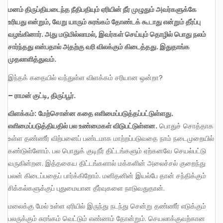
மனம் திருப்தியடைந்த நீதிபதியும் ஏரியின் நீர் முழுதும் அவர்களுக்கே
உரியது என்றும், வேறு யாரும் சுரங்கம் தோண்டக் கூடாது என்றும் தீர்ப்பு
வழங்கினார். அது மடுமில்லாமல், இவர்கள் செய்யும் தொழில் பொது நலம்
சார்ந்தது என்பதால் அதற்கு வரி விலக்கும் கிடைத்தது. இதுதாங்க
முதலாளித்துவம்.
இந்தக் கதையில் வந்துள்ள விளக்கம் சரியான ஒன்றா?
– ராமன் குட்டி, திருப்பூர்.
விளக்கம்:
மேற்சொன்ன கதை எளிமைப்படுத்தப்பட்டுள்ளது.
எளிமைப்படுத்தியதில் பல உண்மைகள் விடுபட்டுள்ளன.
பொதுச் சொத்தாக
உள்ள தண்ணீர் விற்பனைப் பண்டமாக மாற்றப்படுவதை நாம் நடைமுறையில்
கண்டுள்ளோம். பல பொதுக் குடிநீர் திட்டங்களும் ஏற்கனவே செயல்பட்டு
வருகின்றன. இத்தகைய திட்டங்களால் மக்களின் அலைச்சல் குறைந்து
பலன் கிடைப்பதைப் பார்க்கிறோம். மனிதனின் இயல்பே தான் சந்திக்கும்
சிக்கல்களுக்குப் புதுமையான தீர்வுகளை நாடுவதுதான்.
மலைக்கு மேல் உள்ள ஏரியில் இருந்து நடந்து சென்று தண்ணீர் எடுக்கும்
பலருக்கும் சுரங்கம் வெட்டும் எண்ணம் தோன்றும். செயலாக்குவற்கான