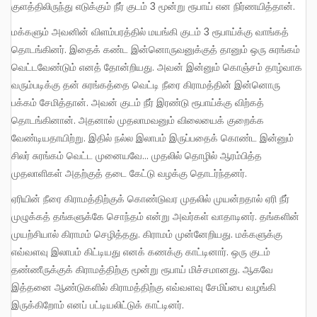
குளத்திலிருந்து எடுக்கும் நீர் குடம் 3 மூன்று ரூபாய் என நிர்ணயித்தான்.
மக்களும் அவனின் விளம்பரத்தில் மயங்கி குடம் 3 ரூபாய்க்கு வாங்கத்
தொடங்கினர். இதைக் கண்ட இன்னொருவனுக்குத் தானும் ஒரு சுரங்கம்
வெட்டவேண்டும் எனத் தோன்றியது. அவன் இன்னும் கொஞ்சம் தாழ்வாக
வரும்படிக்கு தன் சுரங்கத்தை வெட்டி நீரை கிராமத்தின் இன்னொரு
பக்கம் சேமித்தான். அவன் குடம் நீர் இரண்டு ரூபாய்க்கு விற்கத்
தொடங்கினான். அதனால் முதலாமவனும் விலையைக் குறைக்க
வேண்டியதாயிற்று. இதில் நல்ல இலாபம் இருப்பதைக் கொண்ட இன்னும்
சிலர் சுரங்கம் வெட்ட முனையவே… முதலில் தொழில் ஆரம்பித்த
முதலாளிகள் அதற்குத் தடை கேட்டு வழக்கு தொடர்ந்தனர்.
ஏரியின் நீரை கிராமத்திற்குக் கொண்டுவர முதலில் முயன்றதால் ஏரி நீர்
முழுக்கத் தங்களுக்கே சொந்தம் என்று அவர்கள் வாதாடினர். தங்களின்
முயற்சியால் கிராமம் செழித்தது. கிராமம் முன்னேறியது. மக்களுக்கு
எவ்வளவு இலாபம் கிட்டியது எனக் கணக்கு காட்டினார். ஒரு குடம்
தண்ணீருக்குக் கிராமத்திற்கு மூன்று ரூபாய் மிச்சமானது. ஆகவே
இத்தனை ஆண்டுகளில் கிராமத்திற்கு எவ்வளவு சேமிப்பை வழங்கி
இருக்கிறோம் எனப் பட்டியலிட்டுக் காட்டினர்.