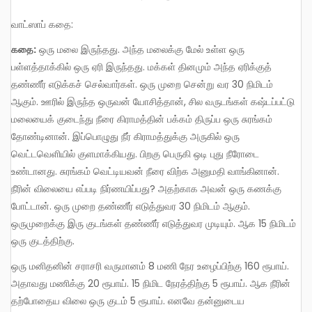
வாட்ஸாப் கதை:
கதை:
ஒரு மலை இருந்தது. அந்த மலைக்கு மேல் உள்ள ஒரு
பள்ளத்தாக்கில் ஒரு ஏரி இருந்தது. மக்கள் தினமும் அந்த ஏரிக்குத்
தண்ணீர் எடுக்கச் செல்வார்கள். ஒரு முறை சென்று வர 30 நிமிடம்
ஆகும். ஊரில் இருந்த ஒருவன் யோசித்தான், சில வருடங்கள் கஷ்டப்பட்டு
மலையைக் குடைந்து நீரை கிராமத்தின் பக்கம் திருப்ப ஒரு சுரங்கம்
தோண்டினான். இப்பொழுது நீர் கிராமத்துக்கு அருகில் ஒரு
வெட்டவெளியில் குளமாக்கியது. பிறகு பெருகி ஒடி புது நீரோடை
உண்டானது. சுரங்கம் வெட்டியவன் நீரை விற்க அனுமதி வாங்கினான்.
நீரின் விலையை எப்படி நிர்ணயிப்பது? அதற்காக அவன் ஒரு கணக்கு
போட்டான். ஒரு முறை தண்ணீர் எடுத்துவர 30 நிமிடம் ஆகும்.
ஒருமுறைக்கு இரு குடங்கள் தண்ணீர் எடுத்துவர முடியும். ஆக 15 நிமிடம்
ஒரு குடத்திற்கு.
ஒரு மனிதனின் சராசரி வருமானம் 8 மணி நேர உழைப்பிற்கு 160 ரூபாய்.
அதாவது மணிக்கு 20 ரூபாய். 15 நிமிட நேரத்திற்கு 5 ரூபாய். ஆக நீரின்
தற்போதைய விலை ஒரு குடம் 5 ரூபாய். எனவே தன்னுடைய