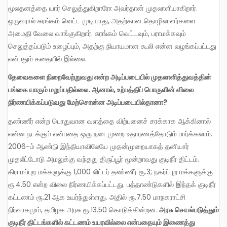
மூலதனத்தை யார் செலுத்துகிறாரோ அவர்தான் முதலாளியாகிறார்.
ஒருவரால் சுரங்கம் வெட்ட முடியாது, அதற்கான தொழிலாளர்களை
அமைதி வேலை வாங்குகிறார். சுரங்கம் வெட்டவும், பராமக்கவும்
செலுத்தப்படும் உழைப்பும், அதற்கு நியாயமான கூலி என்ன வழங்கப்பட்டது
என்பதும் கதையில் இல்லை.
தேவைகளை நிறைவேற்றுவது என்ற அடிப்படையில் முதலாளித்துவத்தின்
பங்கை யாரும் மறுப்பதில்லை. ஆனால், உற்பத்திப் பொருளின் விலை
நிர்ணயிக்கப்படுவது மேற்சொன்ன அடிப்படையில்தானா?
தண்ணீர் என்ற பொதுவான வளத்தை விற்பனைச் சரக்காக ஆக்கினால்
என்ன நடக்கும் என்பதை ஒரு நடைமுறை உதாரணத்தோடும் பார்க்கலாம்.
2006-ம் ஆண்டு இந்தியாவிலேயே முதன்முறையாகத் தனியார்
முதலீட்டோடு அமலுக்கு வந்தது திருப்பூர் மூன்றாவது குடிநீர் திட்டம்.
கிராமப்புற மக்களுக்கு 1,000 லிட்டர் தண்ணீர் ரூ.3; நகர்ப்புற மக்களுக்கு
ரூ.4.50 என்ற விலை நிர்ணயிக்கப்பட்டது. பத்தாண்டுகளில் இந்தக் குடிநீர்
கட்டணம் ரூ.21 ஆக உயர்ந்துள்ளது. அதில் ரூ.7.50 மாநகராட்சி
நிர்வாகமும், தமிழக அரசு ரூ.13.50 கொடுக்கின்றன.
அரசு செயல்படுத்தும்
குடிநீர் திட்டங்களில் கட்டணம் உயரவில்லை என்பதையும் இணைத்து