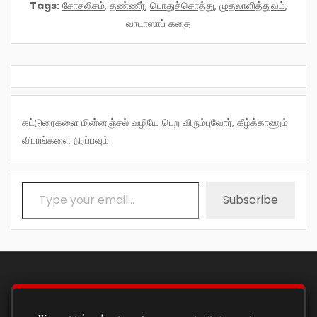
Tags:
சோசலிசம்
,
தண்ணீர்
,
பொதுச்சொத்து
,
முதலாளித்துவம்
,
வாடாஸாப் கதை
கட்டுரைகளை மின்னஞ்சல் வழியே பெற விரும்புவோர், கீழ்க்காணும்
விபரங்களை நிரப்பவும்.
Type your email…
Subscribe