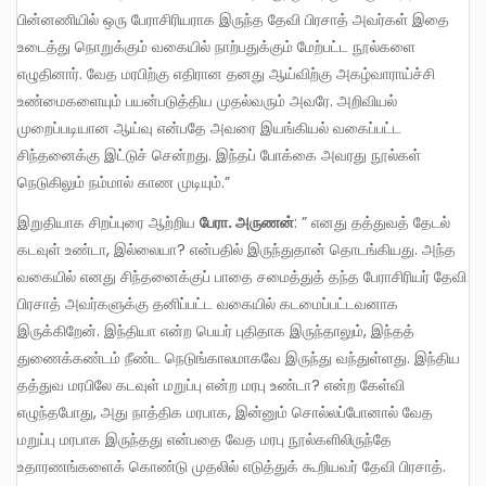
பின்னணியில் ஒரு பேராசிரியராக இருந்த தேவி பிரசாத் அவர்கள் இதை
உடைத்து நொறுக்கும் வகையில் நாற்பதுக்கும் மேற்பட்ட நூல்களை
எழுதினார். வேத மரபிற்கு எதிரான தனது ஆய்விற்கு அகழ்வாராய்ச்சி
உண்மைகளையும் பயன்படுத்திய முதல்வரும் அவரே. அறிவியல்
முறைப்படியான ஆய்வு என்பதே அவரை இயங்கியல் வகைப்பட்ட
சிந்தனைக்கு இட்டுச் சென்றது. இந்தப் போக்கை அவரது நூல்கள்
நெடுகிலும் நம்மால் காண முடியும்.”
இறுதியாக சிறப்புரை ஆற்றிய
பேரா
. அருணன்
: ” எனது தத்துவத் தேடல்
கடவுள் உண்டா, இல்லையா? என்பதில் இருந்துதான் தொடங்கியது. அந்த
வகையில் எனது சிந்தனைக்குப் பாதை சமைத்துத் தந்த பேராசிரியர் தேவி
பிரசாத் அவர்களுக்கு தனிப்பட்ட வகையில் கடமைப்பட்டவனாக
இருக்கிறேன். இந்தியா என்ற பெயர் புதிதாக இருந்தாலும், இந்தத்
துணைக்கண்டம் நீண்ட நெடுங்காலமாகவே இருந்து வந்துள்ளது. இந்திய
தத்துவ மரபிலே கடவுள் மறுப்பு என்ற மரபு உண்டா? என்ற கேள்வி
எழுந்தபோது, அது நாத்திக மரபாக, இன்னும் சொல்லப்போனால் வேத
மறுப்பு மரபாக இருந்தது என்பதை வேத மரபு நூல்களிலிருந்தே
உதாரணங்களைக் கொண்டு முதலில் எடுத்துக் கூறியவர் தேவி பிரசாத்.