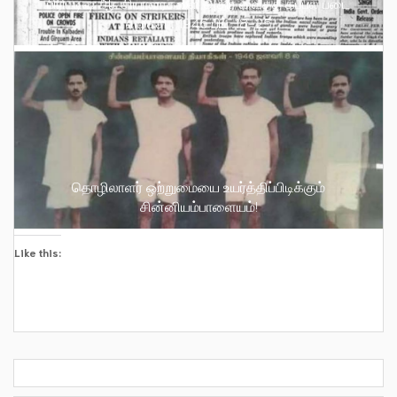
பிரிட்டிஷ் ஆட்சியாளர்களை அதிர வைத்த கப்பல் படை
எழுச்சி : 1946 பிப். 18-25
தொழிலாளர் ஒற்றுமையை உயர்த்திப்பிடிக்கும்
சின்னியம்பாளையம்!
Like this: