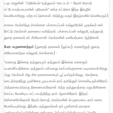
ப.கு. ராஜனின் “அறிவியல்-தத்துவம்-ஊடாடல் – தேவி பிரசாத்
சட்டோபாத்யாயாவின் பதிவுகள்” என்ற கட்டுரை இந்த இதழில்
வெளியாகிறது. மற்ற கட்டுரைகள் அடுத்து வரும் இதழ்களில் வெளிவரும்)
காலை அமர்விற்கு சென்னை பச்சையப்பன் கல்லூரியின் முதல்வர் என்.
சேட்டு அவர்கள் தலைமை வகித்தார். பச்சையப்பன் கல்லூரி, தத்துவத்
துறை தலைவர் வி. சீனிவாசன் அவர்களின் வரவேற்புரை ஆற்றினார்.
பேரா
. கருணானந்தம்
(துறைத் தலைவர் (ஓய்வு), வரலாற்றுத் துறை,
விவேகானந்தா கல்லூரி, சென்னை) :
“வரலாறு இல்லாத தத்துவமும் தத்துவம் இல்லாத வரலாறும்
பயனளிப்பதில்லை. தத்துவம் மக்களது உளப்பாங்குகளை வடிவமைக்கிறது.
அது அவர்கள் மீது சில தளைகளையும் பூட்டியிருக்கிறது. அவற்றை
உடைத்தெறிந்து முன்னேற முடியாமல் நாம் தவித்துக் கொண்டிருக்கிறோம்.
அத்தகையதொரு நிலைமையில்தான் அந்த தத்துவத்தை மறுபரிசீலனை
செய்ய வேண்டிய கட்டாயத்திற்கு நாம் ஆளாகிறோம். இந்தப்
பின்னணியில்தான் தேவி பிரசாத் அவர்களின் பெருமையை நாம் உணர
வேண்டியுள்ளது. இந்திய தத்துவங்கள் நம் முன்னால் தவறாக
முன்வைக்கப்படுகின்றன என்பதை அம்பலப்படுத்தியவரும் அவரே.