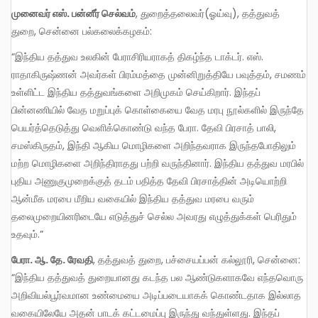
முனைவர் எஸ்
. பன்னீர் செல்வம்
, துறைத்தலைவர்(ஓய்வு), தத்துவத்
துறை, சென்னை பல்கலைக்கழகம்:
“இந்திய தத்துவ உலகின் பேராசிரியராகத் திகழ்ந்த டாக்டர். எஸ்.
ராதாகிருஷ்ணன் அவர்கள் பிரம்மத்தை முன்னிறுத்தியே பவுத்தம், சமணம்
உள்ளிட்ட இந்திய தத்துவங்களை அறிமுகம் செய்கிறார். இந்தப்
பின்னணியில் வேத மறுப்புக் கொள்கையை வேத மரபு நூல்களில் இருந்தே
பெயர்த்தெடுத்து வெளிக்கொண்டு வந்த பேரா. தேவி பிரசாத் பாலி,
சமஸ்கிருதம், இந்தி ஆகிய மொழிகளை அறிந்தவராக இருந்தபோதிலும்
மற்ற மொழிகளை அறிந்திராதது பற்றி வருந்தினார். இந்திய தத்துவ மரபில்
புதிய அணுகுமுறைக்குத் தடம் பதித்த தேவி பிரசாத்தின் அடியொற்றி
ஆன்மீக மரபை மீறிய வகையில் இந்திய தத்துவ மரபை வரும்
தலைமுறையினரிடையே எடுத்துச் செல்ல அவரது எழுத்துக்கள் பெரிதும்
உதவும்.”
பேரா
. ஆ. தே. ரேவதி
, தத்துவத் துறை, பச்சையப்பன் கல்லூரி, சென்னை:
“இந்திய தத்துவத் துறையானது கடந்த பல ஆண்டுகளாகவே எந்தவொரு
அறிவியல்பூர்வமான உண்மையை அடிப்படையாகக் கொண்டதாக இல்லாத
வகையிலேயே அதன் பாடக் கட்டமைப்பு இருந்து வந்துள்ளது. இந்தப்