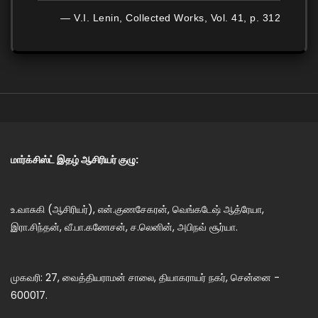
— V.I. Lenin, Collected Works, Vol. 41, p. 312
மார்க்சிஸ்ட் இதழ் ஆசிரியர் குழு:
உ.வாசுகி (ஆசிரியர்), என்.குணசேகரன், வெங்கடேஷ் ஆத்ரேயா,
இரா.சிந்தன், வீ.பா.கணேசன், ச.லெனின், அபிநவ் சூர்யா.
முகவரி: 27, வைத்தியராமன் சாலை, தியாகராயர் நகர், சென்னை -
600017.