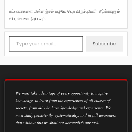
கட்டுரைகளை மின்னஞ்சல் வழியே பெற விரும்புவோர், கீழ்க்காணும்
விபரங்களை நிரப்பவும்.
Type your email…
Subscribe
We must take advantage of every opportunity to acquire
knowledge, to learn from the experiences of all classes of
society, from all who have knowledge and experience. We
must study persistently, systematically, and in full awareness
that without this we shall not accomplish our task.