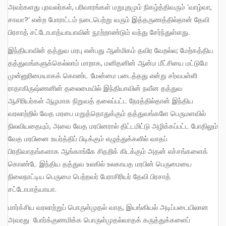
அவர்களது புரவலர்கள், பரிவாரங்கள் மறுபுறமும் நிகழ்த்திவரும் ‘வாழ்வா,
சாவா?’ என்ற போராட்டம் நடைபெற்று வரும் இத்தருணத்தில்தான் தேவி
பிரசாத் சட்டோபாத்யாயாவின் நூற்றாண்டும் வந்து சேர்ந்துள்ளது.
இந்தியாவின் தத்துவ மரபு என்பது ஆன்மிகம் தவிர வேறல்ல; மேற்கத்திய
தத்துவங்களுக்கெல்லாம் மாறாக, மனிதனின் ஆன்ம மீட்சியை மட்டுமே
முன்னுரிமையாகக் கொண்ட மேன்மை படைத்தது என்று சர்வபள்ளி
ராதாகிருஷ்ணனின் தலைமையில் இந்தியாவின் நவீன தத்துவ
ஆசிரியர்கள் ஆழமாக நிறுவத் தலைப்பட்ட நேரத்தில்தான் இந்திய
வரலாற்றில் வேத மரபை மறுத்தொதுக்கும் தத்துவங்களே பெருமளவில்
நிலவியதையும், அவை வேத மரபினரால் திட்டமிட்டு அழிக்கப்பட்ட போதிலும்
வேத மரபினை உயர்த்திப் பிடிக்கும் எழுத்துக்களில் வாதப்
பிரதிவாதங்களாக ஆங்காங்கே சிதறிக் கிடக்கும் அதன் எச்சங்களைக்
கொண்டே இந்திய தத்துவ உலகில் உலகாயத மரபின் பெருமையை
நிலைநாட்டிய பெருமை பெற்றவர் பேராசிரியர் தேவி பிரசாத்
சட்டோபாத்யாயா.
மார்க்சிய வரலாற்றுப் பொருள்முதல் வாத, இயங்கியல் அடிப்படையிலான
அவரது போர்க்குணமிக்க பொருள்முதல்வாதக் கருத்துக்களைப்