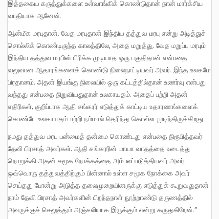
இத்தகைய கருத்துக்களை உள்வாங்கிக் கொண்டுதான் நான் மார்க்சிய
வாதியாக ஆனேன்.
ஆன்மீக மரபுதான், வேத மரபுதான் இந்திய தத்துவ மரபு என்று அடித்துச்
சொல்லிக் கொண்டிருந்த காலத்திலே, அதை மறுத்து, வேத மறுப்பு மரபும்
இந்திய தத்துவ மரபின் பிரிக்க முடியாத ஒரு பகுதிதான் என்பதை
வலுவான ஆதாரங்களைக் கொண்டு நிலைநாட்டியவர் அவர். இந்த உலகமே
பிரதானம். அதன் இயங்கு நிலையில் ஒரு கட்டத்தில்தான் உணர்வு என்பது
வந்தது என்பதை நிறுவியதுதான் உலகாயதம். அதைப் பற்றி அதன்
எதிரிகள், குறிப்பாக ஆதி சங்கரர் எடுத்துக் காட்டிய உதாரணங்களைக்
கொண்டே உலகாயதம் பற்றி நம்மால் தெரிந்து கொள்ள முடிந்திருக்கிறது.
நமது தத்துவ மரபு பன்மைத் தன்மை கொண்டது என்பதை நிரூபித்தவர்
தேவி பிரசாத் அவர்கள். ஆதி சங்கரரின் மாயா வாதத்தை உடைத்து
நொறுக்கி அதன் சமூக நோக்கத்தை அம்பலப்படுத்தியவர் அவர்.
ஒவ்வொரு தத்துவத்திற்கும் பின்னால் உள்ள சமூக நோக்கை அவர்
செய்தது போன்று அடுத்த தலைமுறையினருக்கு எடுத்துக் கூறுவதுதான்
நாம் தேவி பிரசாத் அவர்களின் பிறந்தநாள் நூற்றாண்டு தருணத்தில்
அவருக்குச் செலுத்தும் அஞ்சலியாக இருக்கும் என்று கருதுகிறேன்.”