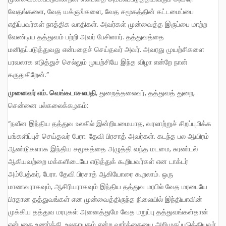
வேதங்களை, வேத யக்ஞங்களை, வேத சமூகத்தின் கட்டமைப்பை
எதிப்பவர்கள் நாத்திக வாதிகள். அவர்கள் முன்வைத்த இருப்பை மாற்ற
வேண்டிய தத்துவம் பற்றி அவர் பேசினார். தத்துவத்தை
மனிதப்படுத்துவது என்பதைச் செய்தவர் அவர். அவரது முயற்சிகளை
பரவலாக எடுத்துச் செல்லும் முயற்சியே இந்த விழா என்றே நான்
கருதுகிறேன்.”
முனைவர் எம்
. வெங்கடாசலபதி
, துறைத்தலைவர், தத்துவத் துறை,
சென்னை பல்கலைக்கழகம்:
“நவீன இந்திய தத்துவ உலகில் இன்றியமையாத, வரலாற்றுச் சிறப்புமிக்க
பங்களிப்புச் செய்தவர் பேரா. தேவி பிரசாத் அவர்கள். கடந்த பல ஆயிரம்
ஆண்டுகளாக இந்திய சமூகத்தை அழுத்தி வந்த மடமை, சுரண்டல்
ஆகியவற்றை மக்களிடையே எடுத்துக் கூறியவர்கள் என டாக்டர்
அம்பேத்கர், பேரா. தேவி பிரசாத் ஆகியோரை கூறலாம். ஒரு
மாணவராகவும், ஆசிரியராகவும் இந்திய தத்துவ மரபில் வேத மரபையே
பிரதான தத்துவங்கள் என முன்வைத்திருந்த நிலையில் இந்தியாவின்
முக்கிய தத்துவ மரபுகள் அனைத்துமே வேத மறுப்பு தத்துவங்கள்தான்
என்பதை உணர்த்தி, உலகாயதம் என்ற வார்த்தையை அறிமுகப்படுத்தியவர்