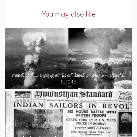
You may also like
ஏகாதிபத்திய அணுகுண்டு: ஹிரோஷிமா தினம் – ஆகஸ்ட்
6, 1945