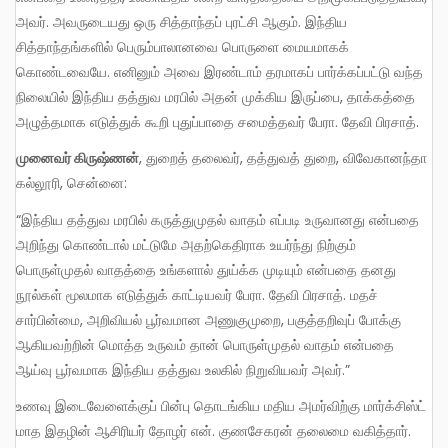
அவர். அவருடையது ஒரு சித்தாந்தப் புரட்சி ஆகும். இந்திய
சித்தாந்தங்களில் பெரும்பாலானவை பொருளை மையமாகக்
கொண்டவையே. எனினும் அவை இரண்டாம் தரமாகப் பார்க்கப்பட்டு வந்த
நிலையில் இந்திய தத்துவ மரபில் அதன் முக்கிய இருப்பை, தாக்கத்தை
அழுத்தமாக எடுத்துக் கூறி புதுப்பாதை சமைத்தவர் பேரா. தேவி பிரசாத்.
முனைவர் கிருஷ்ணன்
, துறைத் தலைவர், தத்துவத் துறை, விவேகானந்தா
கல்லூரி, சென்னை:
“இந்திய தத்துவ மரபில் கருத்துமுதல் வாதம் எப்படி உருவானது என்பதை
அறிந்து கொண்டால் மட்டுமே அதற்கெதிராக உயர்ந்து நிற்கும்
பொருள்முதல் வாதத்தை உங்களால் துய்க்க முடியும் என்பதை தனது
நூல்கள் மூலமாக எடுத்துக் காட்டியவர் பேரா. தேவி பிரசாத். மதச்
சார்பின்மை, அறிவியல் பூர்வமான அணுகுமுறை, பகுத்தறிவுப் போக்கு
ஆகியவற்றின் மொத்த உருவம் தான் பொருள்முதல் வாதம் என்பதை
ஆய்வு பூர்வமாக இந்திய தத்துவ உலகில் நிறுவியவர் அவர்.”
உணவு இடைவேளைக்குப் பின்பு தொடங்கிய மதிய அமர்விற்கு மார்க்சிஸ்ட்
மாத இதழின் ஆசிரியர் தோழர் என். குணசேகரன் தலைமை வகித்தார்.