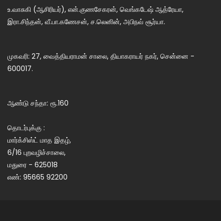
உ.வாசுகி (ஆசிரியர்), என்.குணசேகரன், வெங்கடேஷ் ஆத்ரேயா,
இரா.சிந்தன், வீ.பா.கணேசன், ச.லெனின், அபிநவ் சூர்யா.
முகவரி: 27, வைத்தியராமன் சாலை, தியாகராயர் நகர், சென்னை -
600017.
ஆண்டு சந்தா: ரூ.160
தொடர்புக்கு :
மார்க்சிஸ்ட் மாத இதழ்,
6/16 புறவழிச்சாலை,
மதுரை - 625018
எண்: 95665 92200